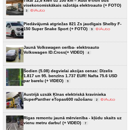
Tikai 12,8 kWh uz 100 km – Audi e-tron būs
visekonomiskākais ražotāja elektroauto (+ FOTO)
3
Piedāvājumā atgriežas 821 Zs jaudīgais Shelby F-
150 Super Snake Sport (+ FOTO)
9
Jaunā Volkswagen cerība- elektroauto
Volkswagen ID.Cross(+ VIDEO)
4
Šodien (5.08) degvielai akcijas cenas: Dīzelis
1.817 un 95. benzīns 1.737 EUR! Nafta 75.6 USD
par barelu (+ VIDEO)
9
Austrijā uzsāk Ķīnas elektriskā kravinieka
SuperPanther eTopas600 ražošanu
2
Rīgas remontu jaunā mērvienība - kļūdu skaits uz
vienu metru darbu! (+ VIDEO)
7