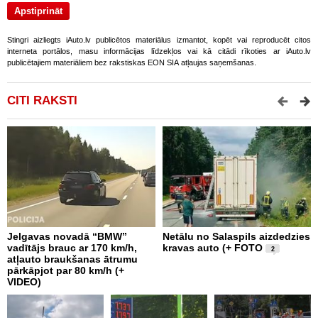
Stingri aizliegts iAuto.lv publicētos materiālus izmantot, kopēt vai reproducēt citos
interneta portālos, masu informācijas līdzekļos vai kā citādi rīkoties ar iAuto.lv
publicētajiem materiāliem bez rakstiskas EON SIA atļaujas saņemšanas.
CITI RAKSTI
Jelgavas novadā “BMW”
Netālu no Salaspils aizdedzies
P
vadītājs brauc ar 170 km/h,
kravas auto (+ FOTO
S
2
atļauto braukšanas ātrumu
b
pārkāpjot par 80 km/h (+
z
VIDEO)