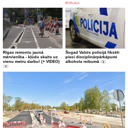
Rīgas remontu jaunā
Šogad Valsts policijā fiksēti
mērvienība - kļūdu skaits uz
pieci disciplinārpārkāpumi
vienu metru darbu! (+ VIDEO)
alkohola reibumā
1
7