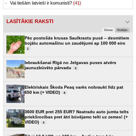
Vai tiešām latvieši ir komunisti?
(41)
LASĪTĀKIE RAKSTI
Dienas
Nedēļas
Pēc postošās krusas Saulkrastu pusē – desmitiem
bojātu automašīnu un zaudējumi ap 100 000 eiro
2
Iebraukšanai Rīgā no Jelgavas puses atvērs
jaunuzbūvēto pārvadu
6
Elektriskais Škoda Peaq varēs nobraukt līdz pat
650 km (+ VIDEO)
8
3600 EUR pret 255 EUR? Neatradu auto jumta telts
priekšrocības pret ātri būvējamo telti uz zemes! (+
VIDEO)
4