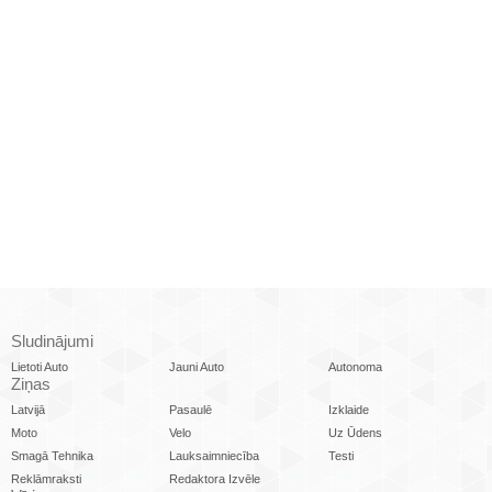
Sludinājumi
Lietoti Auto
Jauni Auto
Autonoma
Ziņas
Latvijā
Pasaulē
Izklaide
Moto
Velo
Uz Ūdens
Smagā Tehnika
Lauksaimniecība
Testi
Reklāmraksti
Redaktora Izvēle