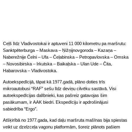
Ceļš līdz Vladivostokai ir aptuveni 11 000 kilometru pa maršrutu:
Sanktpēterburga – Maskava – Ņižņijnovgoroda – Kazaņa –
Naberežnije Čelni – Ufa – Čeļabinska – Petropavlovska – Omska
– Novosibirska – Irkutska – Baikaļska – Ulan Ude – Čita,
Habarovska – Vladivostoka.
Autoekspedīcijā, tāpat kā 1977.gadā, plāno doties trīs
mikroautobusi “RAF” sešu līdz deviņu cilvēku sastāvā. Visi
autoekspedīcijas dalībnieki, kas pašreiz gatavojas šim
pasākumam, ir AAK biedri. Ekspedīciju ir apdrošinājusi
sabiedrība “Ergo”.
Atšķirībā no 1977.gada, kad daļu maršruta mašīnas bija spiestas
veikt uz dzelzceļa vagonu platformām, šoreiz plānots pašiem