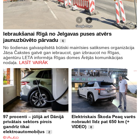
Iebraukšanai Rīgā no Jelgavas puses atvērs
jaunuzbūvēto pārvadu
6
No šodienas galvaspilsētā būtiski mainīsies satiksmes organizācija
Jāņa Čakstes gatvē gan iebraucot, gan izbraucot no Rīgas,
aģentūru LETA informēja Rīgas domes Ārējās komunikācijas
nodaļa.
LASĪT VAIRĀK
97 procenti – jūlijā arī Dānijā
Elektriskais Škoda Peaq varēs
privātais sektors pircis
nobraukt līdz pat 650 km (+
gandrīz tikai
VIDEO)
8
elektroautomobiļus
2