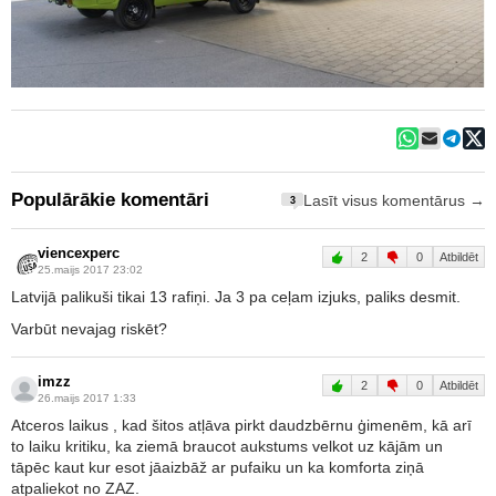
Populārākie komentāri
Lasīt visus komentārus →
3
viencexperc
2
0
Atbildēt
25.maijs 2017 23:02
Latvijā palikuši tikai 13 rafiņi. Ja 3 pa ceļam izjuks, paliks desmit.
Varbūt nevajag riskēt?
imzz
2
0
Atbildēt
26.maijs 2017 1:33
Atceros laikus , kad šitos atļāva pirkt daudzbērnu ģimenēm, kā arī
to laiku kritiku, ka ziemā braucot aukstums velkot uz kājām un
tāpēc kaut kur esot jāaizbāž ar pufaiku un ka komforta ziņā
atpaliekot no ZAZ.