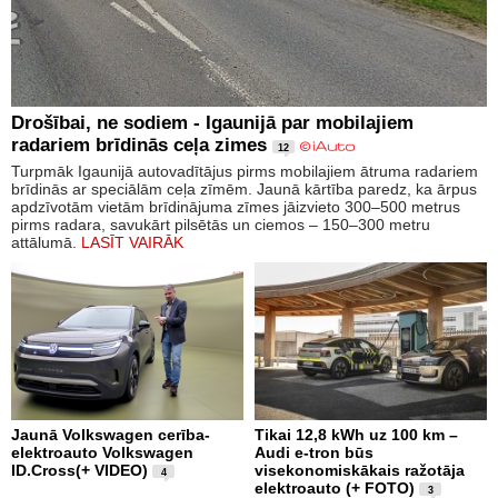
Drošībai, ne sodiem - Igaunijā par mobilajiem
radariem brīdinās ceļa zimes
12
Turpmāk Igaunijā autovadītājus pirms mobilajiem ātruma radariem
brīdinās ar speciālām ceļa zīmēm. Jaunā kārtība paredz, ka ārpus
apdzīvotām vietām brīdinājuma zīmes jāizvieto 300–500 metrus
pirms radara, savukārt pilsētās un ciemos – 150–300 metru
attālumā.
LASĪT VAIRĀK
Jaunā Volkswagen cerība-
Tikai 12,8 kWh uz 100 km –
elektroauto Volkswagen
Audi e-tron būs
ID.Cross(+ VIDEO)
visekonomiskākais ražotāja
4
elektroauto (+ FOTO)
3