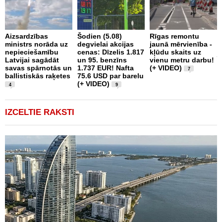
I
Aizsardzības
Šodien (5.08)
Rīgas remontu
n
ministrs norāda uz
degvielai akcijas
jaunā mērvienība -
a
nepieciešamību
cenas: Dīzelis 1.817
kļūdu skaits uz
j
Latvijai sagādāt
un 95. benzīns
vienu metru darbu!
p
savas spārnotās un
1.737 EUR! Nafta
(+ VIDEO)
7
ballistiskās raķetes
75.6 USD par barelu
(+ VIDEO)
4
9
IZCELTIE RAKSTI