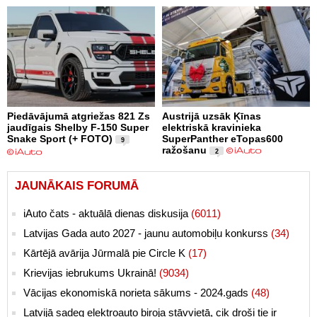
Piedāvājumā atgriežas 821 Zs
Austrijā uzsāk Ķīnas
jaudīgais Shelby F-150 Super
elektriskā kravinieka
Snake Sport (+ FOTO)
SuperPanther eTopas600
9
ražošanu
2
JAUNĀKAIS FORUMĀ
iAuto čats - aktuālā dienas diskusija
(6011)
Latvijas Gada auto 2027 - jaunu automobiļu konkurss
(34)
Kārtējā avārija Jūrmalā pie Circle K
(17)
Krievijas iebrukums Ukrainā!
(9034)
Vācijas ekonomiskā norieta sākums - 2024.gads
(48)
Latvijā sadeg elektroauto biroja stāvvietā, cik droši tie ir