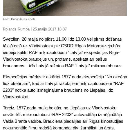
Foto: Publicitātes attēls
Rolands Rumba | 25.maijs 2017 18:37
Svētdien, 28.maijā no plkst. 11.00 līdz 13.00 vēl pirms došanās
tālajā ceļā uz Vladivostoku pie CSDD Rīgas Motormuzeja būs
iespēja satikt RAF mikroautobusu “Latvija” ekspedīcijas Rīga-
Vladivostoka braucējus un, protams, apskatīt arī pašus
braucamos – trīs Latvijā ražotos RAF “Latvija” mikroautobusus.
Ekspedīcijas mērķis ir atkārtot 1977.gada ekspedīciju “No okeāna
līdz okeānam”, kad ar Latvijā ražotajiem mikroautobusiem “RAF
2203″ notika auto izmēģinājuma brauciens no Liepājas līdz
Vladivostokai.
Toreiz, 1977.gada maija beigās, no Liepājas uz Vladivostoku
devās trīs mikroautobusi “RAF 2203″ autovadītāja izmēģinātāja
Valda Branta vadībā. Braucienā piedalījās arī Rīgas kinostudijas
dokumentālo filmu radošā komanda, divi žurnālisti un ārsts.