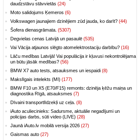
daudzstāvu stāvvietās
(24)
Moto salidojums Ķemeros
(6)
Volkswagen jaunajiem dzinējiem zūd jauda, ko darīt?
(44)
Šofera dienasgrāmata.
(5307)
Degvielas cenas Latvijā un pasaulē
(535)
Vai Vācija atjaunos slēgto atomelektrostaciju darbību?
(16)
Lāču medības Latvijā! Vai populācija ir kļuvusi nekontrolējama
un būtu jāsāk medības?
(56)
BMW X7 auto tests, atsauksmes un iespaidi
(8)
Makslīgais intelekts (MI)
(177)
BMW F10 un X5 (E70/F15) remonts: dzinēja ķēžu maiņa un
diagnostika Rīgā, atsauksmes
(7)
Dīvaini transportlīdzekļi uz ceļa.
(8)
iAuto aculiecinieks: Sadursme, aktuālie negadījumi un
policijas darbs, sūti video (LIVE)
(28)
Jaunā iAuto.lv mobilā versija 2026
(27)
Gaismas auto
(27)