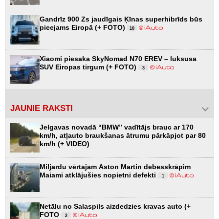
Gandrīz 900 Zs jaudīgais Ķīnas superhibrīds būs
pieejams Eiropā (+ FOTO)
10
Xiaomi piesaka SkyNomad N70 EREV – luksusa
SUV Eiropas tirgum (+ FOTO)
3
JAUNIE RAKSTI
Jelgavas novadā “BMW” vadītājs brauc ar 170
km/h, atļauto braukšanas ātrumu pārkāpjot par 80
km/h (+ VIDEO)
Miljardu vērtajam Aston Martin debesskrāpim
Maiami atklājušies nopietni defekti
1
Netālu no Salaspils aizdedzies kravas auto (+
FOTO
2