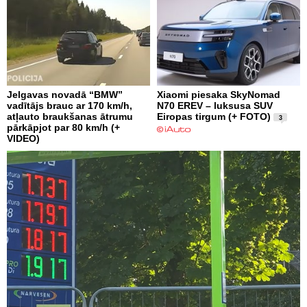
Jelgavas novadā “BMW”
Xiaomi piesaka SkyNomad
vadītājs brauc ar 170 km/h,
N70 EREV – luksusa SUV
atļauto braukšanas ātrumu
Eiropas tirgum (+ FOTO)
3
pārkāpjot par 80 km/h (+
VIDEO)