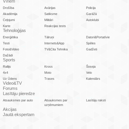
Vīriem
Drošība
Avārijas
Policija
Akadēmija
Satiksme
Garāžā
Ceļojumi
Militāri
Autoklubi
Karte
Reakcijas tests
Tehnoloģijas
Enerģētika
Tālruņi
Datori&Portatīvie
Testi
Internets&App
Spēles
Foto&Video
TV&Cita Tehnika
Gadžeti
Dažādi
Sports
Rallijs
Kross
Šoseja
4x4
Moto
Velo
Uz Ūdens
Trases
Kalendārs
Video&TV
Forums
Lasītāju pieredze
Atsauksmes par auto
Atsauksmes par
Lasītāju raksti
uzņēmumiem
Akcijas
Jautā ekspertam