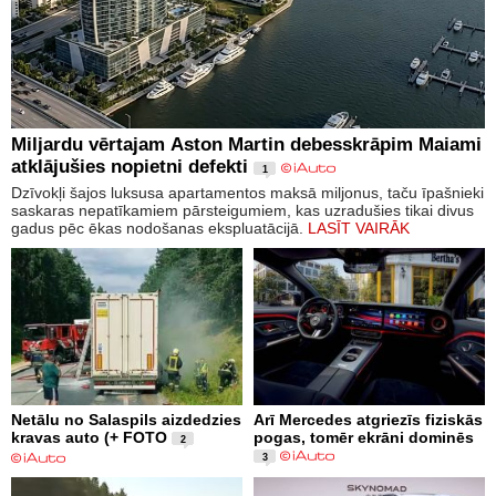
Miljardu vērtajam Aston Martin debesskrāpim Maiami
atklājušies nopietni defekti
1
Dzīvokļi šajos luksusa apartamentos maksā miljonus, taču īpašnieki
saskaras nepatīkamiem pārsteigumiem, kas uzradušies tikai divus
gadus pēc ēkas nodošanas ekspluatācijā.
LASĪT VAIRĀK
Netālu no Salaspils aizdedzies
Arī Mercedes atgriezīs fiziskās
kravas auto (+ FOTO
pogas, tomēr ekrāni dominēs
2
3