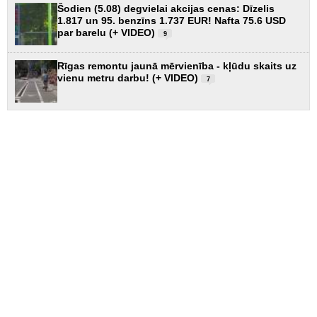
Šodien (5.08) degvielai akcijas cenas: Dīzelis
1.817 un 95. benzīns 1.737 EUR! Nafta 75.6 USD
par barelu (+ VIDEO)
9
Rīgas remontu jaunā mērvienība - kļūdu skaits uz
vienu metru darbu! (+ VIDEO)
7