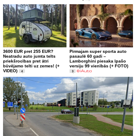
3600 EUR pret 255 EUR?
Pirmajam super sporta auto
Neatradu auto jumta telts
pasaulē 60 gadi –
priekšrocības pret ātri
Lamborghini piesaka īpašo
būvējamo telti uz zemes! (+
versiju 99 vienībās (+ FOTO)
VIDEO)
4
3