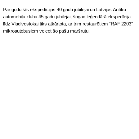
Par godu šīs ekspedīcijas 40 gadu jubilejai un Latvijas Antīko
automobiļu kluba 45 gadu jubilejai, šogad leģendārā ekspedīcija
līdz Vladivostokai tiks atkārtota, ar trim restaurētiem “RAF 2203″
mikroautobusiem veicot šo pašu maršrutu.