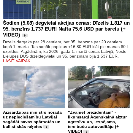
Šodien (5.08) degvielai akcijas cenas: Dīzelis 1.817 un
95. benzīns 1.737 EUR! Nafta 75.6 USD par barelu (+
VIDEO)
9
Dīzelis dārgāks par 28 centiem, bet 95. benzīns par 20 centiem
kopš 1. marta. Tas sanāk papildus +16.80 EUR klāt pie manas 60 l
uzpildes. Atgādinām, ka 2026. gada 1. martā cenas Latvijā, Neste
Lielupes DUS dīzeļdegvielai un 95. benzīnam bija 1.537 EUR.
LASĪT VAIRĀK
Aizsardzības ministrs norāda
"Zvaniet prezidentam" -
uz nepieciešamību Latvijai
likumsargi Āgenskalnā aiztur
sagādāt savas spārnotās un
agresīvu un, iespējams,
ballistiskās raķetes
iereibušu autovadītāju (+
4
VIDEO)
3