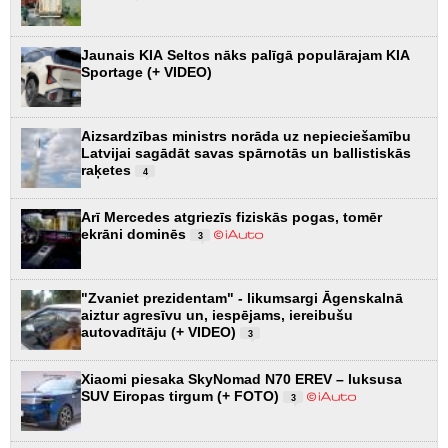
Jaunais KIA Seltos nāks palīgā populārajam KIA
Sportage (+ VIDEO)
Aizsardzības ministrs norāda uz nepieciešamību
Latvijai sagādāt savas spārnotās un ballistiskās
raķetes
4
Arī Mercedes atgriezīs fiziskās pogas, tomēr
ekrāni dominēs
3
"Zvaniet prezidentam" - likumsargi Āgenskalnā
aiztur agresīvu un, iespējams, iereibušu
autovadītāju (+ VIDEO)
3
Xiaomi piesaka SkyNomad N70 EREV – luksusa
SUV Eiropas tirgum (+ FOTO)
3