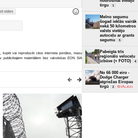
nodrošināt vietējo
tirgu
1
ot video
Melno segumu
šogad ieklās vairāk
nekā 50 kilometros
valsts vietējo
autoceļu ar grants
segumu
5
Pabeigta trīs
ot, kopēt vai reproducēt citos interneta portālos, masu
reģionālo veloceļu
o.lv publicētajiem materiāliem bez rakstiskas EON SIA
izbūve (+ FOTO)
4
No 66 000 eiro -
Dodge Charger
atgriežas Eiropas
tirgū
2