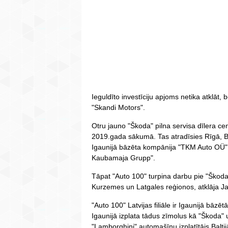
Ieguldīto investīciju apjoms netika atklāt, 
"Skandi Motors".
Otru jauno "Škoda" pilna servisa dīlera cen
2019.gada sākumā. Tas atradīsies Rīgā, Biķ
Igaunijā bāzēta kompānija "TKM Auto OÜ", 
Kaubamaja Grupp".
Tāpat "Auto 100" turpina darbu pie "Škoda
Kurzemes un Latgales reģionos, atklāja J
"Auto 100" Latvijas filiāle ir Igaunijā bāzēt
Igaunijā izplata tādus zīmolus kā "Škoda" u
"Lamborghini" automašīnu izplatītājs Baltij