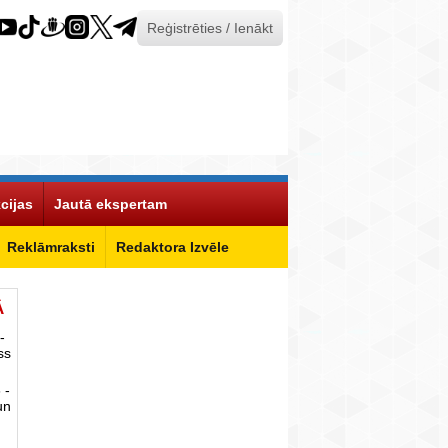
Reģistrēties / Ienākt
cijas
Jautā ekspertam
Reklāmraksti
Redaktora Izvēle
Ā
-
ss
 -
un