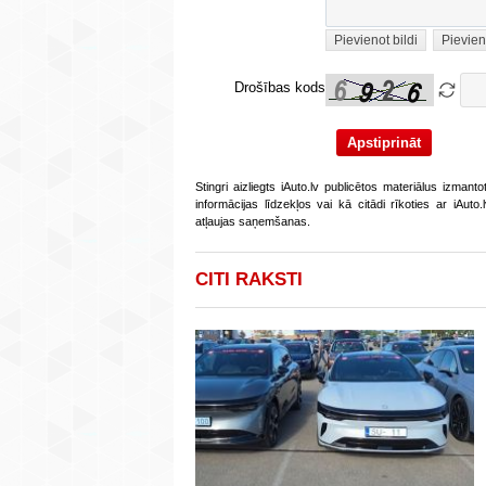
Pievienot bildi
Pievien
Drošības kods
Stingri aizliegts iAuto.lv publicētos materiālus izmant
informācijas līdzekļos vai kā citādi rīkoties ar iAut
atļaujas saņemšanas.
CITI RAKSTI