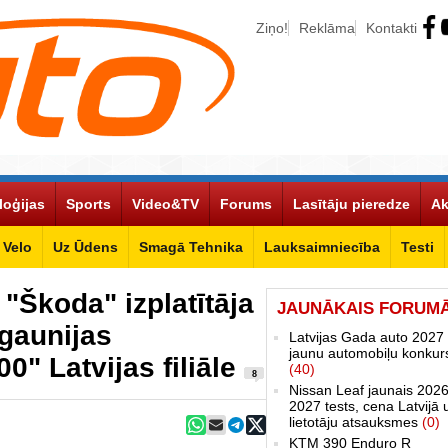
Ziņo!
Reklāma
Kontakti
loģijas
Sports
Video&TV
Forums
Lasītāju pieredze
Ak
Velo
Uz Ūdens
Smagā Tehnika
Lauksaimniecība
Testi
"Škoda" izplatītāja
JAUNĀKAIS FORUM
gaunijas
Latvijas Gada auto 2027 
jaunu automobiļu konkur
0" Latvijas filiāle
(40)
8
Nissan Leaf jaunais 2026
2027 tests, cena Latvijā 
lietotāju atsauksmes
(0)
KTM 390 Enduro R