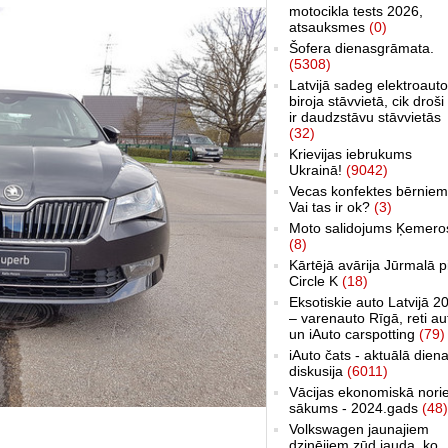
motocikla tests 2026,
atsauksmes
(0)
Šofera dienasgrāmata.
(5308)
Latvijā sadeg elektroauto
biroja stāvvietā, cik droši 
ir daudzstāvu stāvvietās
(32)
Krievijas iebrukums
Ukrainā!
(9042)
Vecas konfektes bērniem
Vai tas ir ok?
(3)
Moto salidojums Ķemero
(8)
Kārtējā avārija Jūrmalā p
Circle K
(18)
Eksotiskie auto Latvijā 2
– varenauto Rīgā, reti au
un iAuto carspotting
(79)
iAuto čats - aktuālā dien
diskusija
(6011)
Vācijas ekonomiskā nori
sākums - 2024.gads
(48)
Volkswagen jaunajiem
dzinējiem zūd jauda, ko