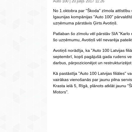
Auto 100 | 20.jūlijs 2017 11:26
No 1.oktobra par "Škoda" zīmola attīstību 
Igaunijas kompānijas "Auto 100" pārvaldītā 
uzņēmuma pārstāvis Ģirts Avotiņš.
Patlaban šo zīmolu vēl pārstāv SIA "Karlo 
šo uzņēmumu, Avotiņš vēl nevarēja pateikt
Avotiņš norādīja, ka "Auto 100 Latvijas fil
septembrī, kopš pagājušā gada rudens ve
darbus, pārpozicionējot un restrukturizē
Kā pastāstīja "Auto 100 Latvijas filiāles" v
vairākas vienošanās par jaunu pilna servisa
Krasta ielā 5, Rīgā, plānots atklāt jaunu "
Motors".