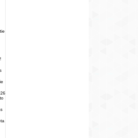
tie
!
s
ie
026
to
as
eta