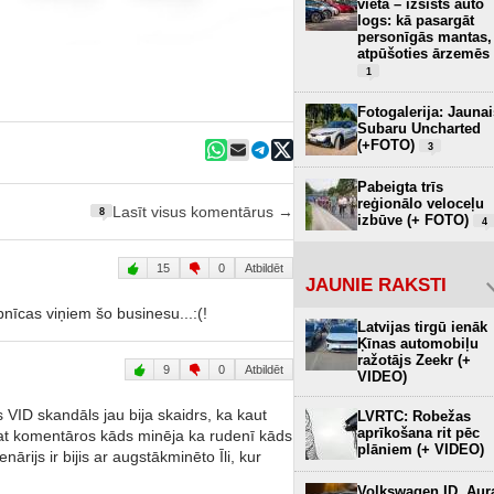
vietā – izsists auto
logs: kā pasargāt
personīgās mantas,
atpūšoties ārzemēs
1
Fotogalerija: Jaunai
Subaru Uncharted
(+FOTO)
3
Pabeigta trīs
reģionālo veloceļu
Lasīt visus komentārus →
8
izbūve (+ FOTO)
4
15
0
Atbildēt
JAUNIE RAKSTI
nīcas viņiem šo businesu...:(!
Latvijas tirgū ienāk
Ķīnas automobiļu
ražotājs Zeekr (+
9
0
Atbildēt
VIDEO)
 VID skandāls jau bija skaidrs, ka kaut
LVRTC: Robežas
aprīkošana rit pēc
Pat komentāros kāds minēja ka rudenī kāds
plāniem (+ VIDEO)
rijs ir bijis ar augstākminēto Īli, kur
Volkswagen ID. Aur