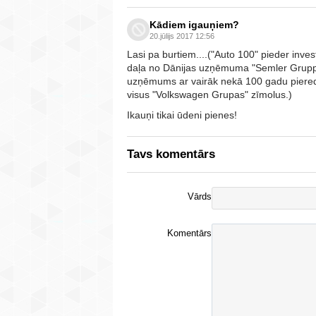
Kādiem igauņiem?
20.jūlijs 2017 12:56
Lasi pa burtiem....("Auto 100" pieder invest
daļa no Dānijas uzņēmuma "Semler Gruppen
uzņēmums ar vairāk nekā 100 gadu piered
visus "Volkswagen Grupas" zīmolus.)
Ikauņi tikai ūdeni pienes!
Tavs komentārs
Vārds
Komentārs