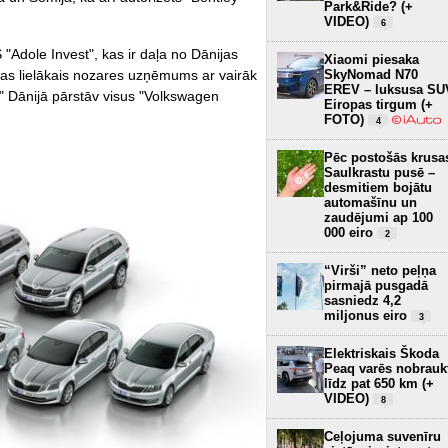
Park&Ride? (+
VIDEO)
6
 "Adole Invest", kas ir daļa no Dānijas
Xiaomi piesaka
SkyNomad N70
as lielākais nozares uzņēmums ar vairāk
EREV – luksusa SU
 Dānijā pārstāv visus "Volkswagen
Eiropas tirgum (+
FOTO)
4
Pēc postošās krusa
Saulkrastu pusē –
desmitiem bojātu
automašīnu un
zaudējumi ap 100
000 eiro
2
“Virši” neto peļņa
pirmajā pusgadā
sasniedz 4,2
miljonus eiro
3
Elektriskais Škoda
Peaq varēs nobrauk
līdz pat 650 km (+
VIDEO)
8
Ceļojuma suvenīru