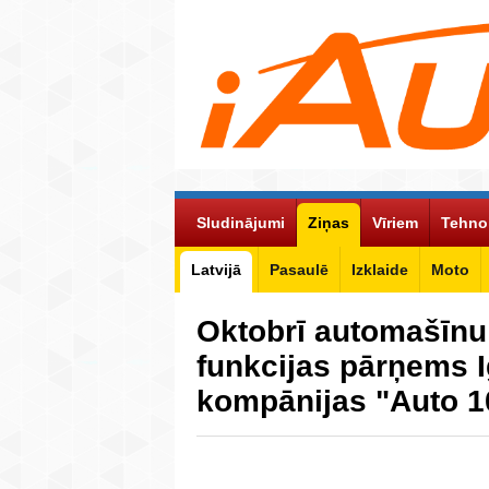
Sludinājumi
Ziņas
Vīriem
Tehno
Latvijā
Pasaulē
Izklaide
Moto
Oktobrī automašīnu 
funkcijas pārņems I
kompānijas "Auto 10