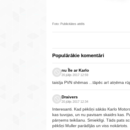
Foto: Publicitātes attēls
Populārākie komentāri
nu Īle ar Karlo
20.jūlijs 2017 12:59
taisīja PVN shēmas ...tāpēc arī atņēma rūp
Draivers
20.jūlijs 2017 12:34
Interesanti. Kad pēkšņi sākās Karlo Motors
kas tuvojas, un nu pavisam skaidrs kas. 
pārņems teikšanu. Smieklīgi. Tāds pats scenā
pēkšņi Muller parādījās un viss nokārtots.