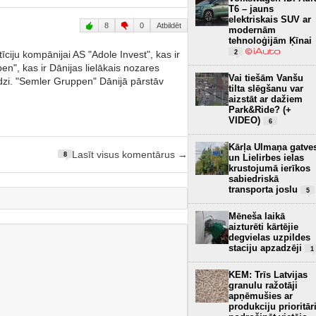
T6 – jauns
elektriskais SUV ar
8
0
Atbildēt
modernām
tehnoloģijām Ķīnai
2
īciju kompānijai AS "Adole Invest", kas ir
", kas ir Dānijas lielākais nozares
Vai tiešām Vanšu
zi. "Semler Gruppen" Dānijā pārstāv
tilta slēgšanu var
aizstāt ar dažiem
Park&Ride? (+
VIDEO)
6
Kārļa Ulmaņa gatve
Lasīt visus komentārus →
8
un Lielirbes ielas
krustojumā ierīkos
sabiedriskā
transporta joslu
5
Mēneša laikā
aizturēti kārtējie
degvielas uzpildes
staciju apzadzēji
1
KEM: Trīs Latvijas
granulu ražotāji
apņēmušies ar
produkciju prioritār