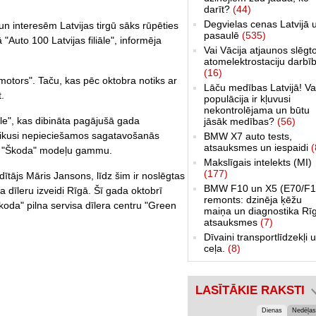
darīt?
(44)
Degvielas cenas Latvijā 
un interesēm Latvijas tirgū sāks rūpēties
pasaulē
(535)
"Auto 100 Latvijas filiāle", informēja
Vai Vācija atjaunos slēgt
atomelektrostaciju darbī
(16)
motors". Taču, kas pēc oktobra notiks ar
Lāču medības Latvijā! Va
.
populācija ir kļuvusi
nekontrolējama un būtu
iāle", kas dibināta pagājušā gada
jāsāk medības?
(56)
ikusi nepieciešamos sagatavošanās
BMW X7 auto tests,
atsauksmes un iespaidi
(
jot "Škoda" modeļu gammu.
Makslīgais intelekts (MI)
(177)
adītājs Māris Jansons, līdz šim ir noslēgtas
BMW F10 un X5 (E70/F1
 dīleru izveidi Rīgā. Šī gada oktobrī
remonts: dzinēja ķēžu
Škoda" pilna servisa dīlera centru "Green
maiņa un diagnostika Rī
atsauksmes
(7)
Dīvaini transportlīdzekļi 
ceļa.
(8)
LASĪTĀKIE RAKSTI
Dienas
Nedēļas