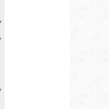
V
s
t