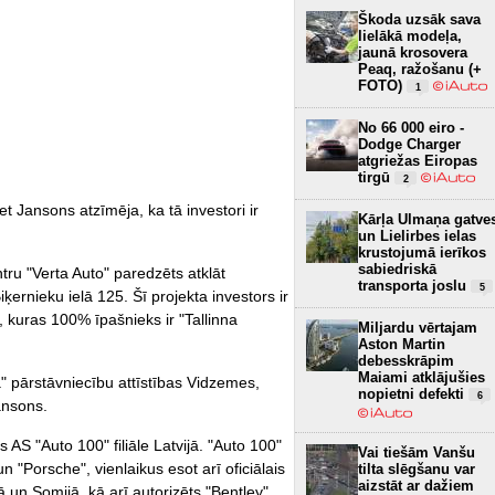
Škoda uzsāk sava
lielākā modeļa,
jaunā krosovera
Peaq, ražošanu (+
FOTO)
1
No 66 000 eiro -
Dodge Charger
atgriežas Eiropas
tirgū
2
bet Jansons atzīmēja, ka tā investori ir
Kārļa Ulmaņa gatve
un Lielirbes ielas
krustojumā ierīkos
sabiedriskā
tru "Verta Auto" paredzēts atklāt
transporta joslu
5
ernieku ielā 125. Šī projekta investors ir
kuras 100% īpašnieks ir "Tallinna
Miljardu vērtajam
Aston Martin
debesskrāpim
Maiami atklājušies
" pārstāvniecību attīstības Vidzemes,
nopietni defekti
6
ansons.
ās AS "Auto 100" filiāle Latvijā. "Auto 100"
Vai tiešām Vanšu
n "Porsche", vienlaikus esot arī oficiālais
tilta slēgšanu var
aizstāt ar dažiem
ā un Somijā, kā arī autorizēts "Bentley"