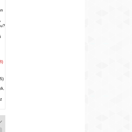
un
o
bu?
i
8)
5)
gā,
uz