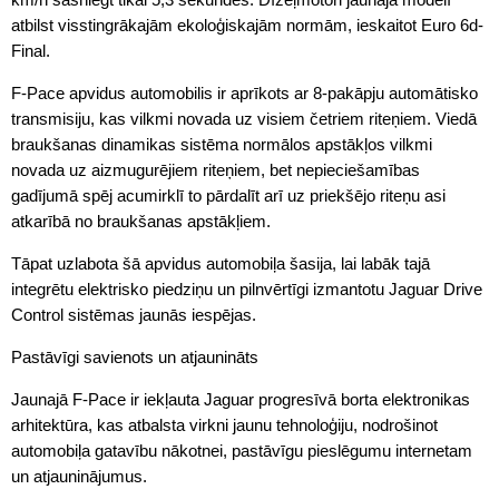
atbilst visstingrākajām ekoloģiskajām normām, ieskaitot Euro 6d-
Final.
F-Pace apvidus automobilis ir aprīkots ar 8-pakāpju automātisko
transmisiju, kas vilkmi novada uz visiem četriem riteņiem. Viedā
braukšanas dinamikas sistēma normālos apstākļos vilkmi
novada uz aizmugurējiem riteņiem, bet nepieciešamības
gadījumā spēj acumirklī to pārdalīt arī uz priekšējo riteņu asi
atkarībā no braukšanas apstākļiem.
Tāpat uzlabota šā apvidus automobiļa šasija, lai labāk tajā
integrētu elektrisko piedziņu un pilnvērtīgi izmantotu Jaguar Drive
Control sistēmas jaunās iespējas.
Pastāvīgi savienots un atjaunināts
Jaunajā F-Pace ir iekļauta Jaguar progresīvā borta elektronikas
arhitektūra, kas atbalsta virkni jaunu tehnoloģiju, nodrošinot
automobiļa gatavību nākotnei, pastāvīgu pieslēgumu internetam
un atjauninājumus.