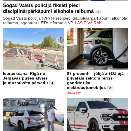
Šogad Valsts policijā fiksēti pieci
disciplinārpārkāpumi alkohola reibumā
1
Šogad Valsts policijā (VP) fiksēti pieci disciplinārpārkāpumi alkohola
reibumā, aģentūru LETA informēja VP.
LASĪT VAIRĀK
Iebraukšanai Rīgā no
97 procenti – jūlijā arī Dānijā
Jelgavas puses atvērs
privātais sektors pircis
jaunuzbūvēto pārvadu
gandrīz tikai
4
elektroautomobiļus
2