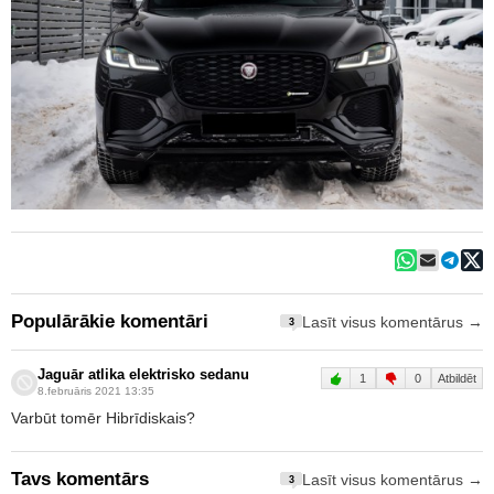
Populārākie komentāri
Lasīt visus komentārus →
3
Jaguār atlika elektrisko sedanu
1
0
Atbildēt
8.februāris 2021 13:35
Varbūt tomēr Hibrīdiskais?
Tavs komentārs
Lasīt visus komentārus →
3