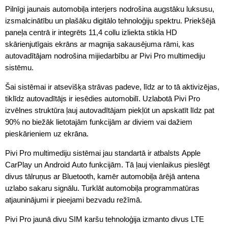
Pilnīgi jaunais automobiļa interjers nodrošina augstāku luksusu,
izsmalcinātību un plašāku digitālo tehnoloģiju spektru. Priekšējā
paneļa centrā ir integrēts 11,4 collu izliekta stikla HD
skārienjutīgais ekrāns ar magnija sakausējuma rāmi, kas
autovadītājam nodrošina mijiedarbību ar Pivi Pro multimediju
sistēmu.
Šai sistēmai ir atsevišķa strāvas padeve, līdz ar to tā aktivizējas,
tiklīdz autovadītājs ir iesēdies automobilī. Uzlabotā Pivi Pro
izvēlnes struktūra ļauj autovadītājam piekļūt un apskatīt līdz pat
90% no biežāk lietotajām funkcijām ar diviem vai dažiem
pieskārieniem uz ekrāna.
Pivi Pro multimediju sistēmai jau standartā ir atbalsts Apple
CarPlay un Android Auto funkcijām. Tā ļauj vienlaikus pieslēgt
divus tālruņus ar Bluetooth, kamēr automobiļa ārējā antena
uzlabo sakaru signālu. Turklāt automobiļa programmatūras
atjauninājumi ir pieejami bezvadu režīmā.
Pivi Pro jaunā divu SIM karšu tehnoloģija izmanto divus LTE