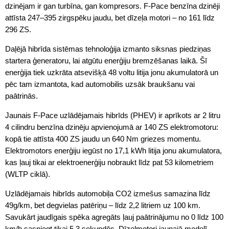
dzinējam ir gan turbīna, gan kompresors. F-Pace benzīna dzinēji
attīsta 247–395 zirgspēku jaudu, bet dīzeļa motori – no 161 līdz
296 ZS.
Daļējā hibrīda sistēmas tehnoloģija izmanto siksnas piedziņas
startera ģeneratoru, lai atgūtu enerģiju bremzēšanas laikā. Šī
enerģija tiek uzkrāta atsevišķā 48 voltu litija jonu akumulatorā un
pēc tam izmantota, kad automobilis uzsāk braukšanu vai
paātrinās.
Jaunais F-Pace uzlādējamais hibrīds (PHEV) ir aprīkots ar 2 litru
4 cilindru benzīna dzinēju apvienojumā ar 140 ZS elektromotoru:
kopā tie attīsta 400 ZS jaudu un 640 Nm griezes momentu.
Elektromotors enerģiju iegūst no 17,1 kWh litija jonu akumulatora,
kas ļauj tikai ar elektroenerģiju nobraukt līdz pat 53 kilometriem
(WLTP ciklā).
Uzlādējamais hibrīds automobiļa CO2 izmešus samazina līdz
49g/km, bet degvielas patēriņu – līdz 2,2 litriem uz 100 km.
Savukārt jaudīgais spēka agregāts ļauj paātrinājumu no 0 līdz 100
km/h sasniegt tikai 5,3 sekundēs. Dīzeļmotori jaunajā modelī