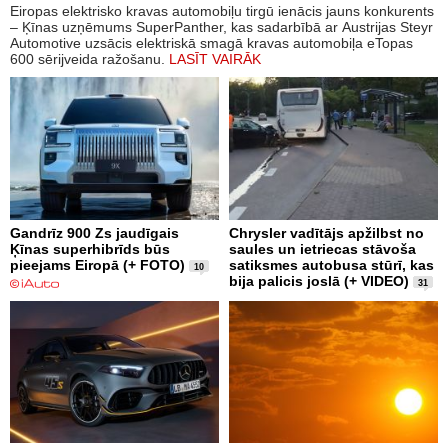
Eiropas elektrisko kravas automobiļu tirgū ienācis jauns konkurents
– Ķīnas uzņēmums SuperPanther, kas sadarbībā ar Austrijas Steyr
Automotive uzsācis elektriskā smagā kravas automobiļa eTopas
600 sērijveida ražošanu.
LASĪT VAIRĀK
Gandrīz 900 Zs jaudīgais
Chrysler vadītājs apžilbst no
Ķīnas superhibrīds būs
saules un ietriecas stāvoša
pieejams Eiropā (+ FOTO)
satiksmes autobusa stūrī, kas
10
bija palicis joslā (+ VIDEO)
31