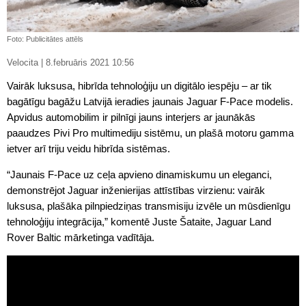
Foto: Publicitātes attēls
Velocita | 8.februāris 2021 10:56
Vairāk luksusa, hibrīda tehnoloģiju un digitālo iespēju – ar tik
bagātīgu bagāžu Latvijā ieradies jaunais Jaguar F-Pace modelis.
Apvidus automobilim ir pilnīgi jauns interjers ar jaunākās
paaudzes Pivi Pro multimediju sistēmu, un plašā motoru gamma
ietver arī triju veidu hibrīda sistēmas.
“Jaunais F-Pace uz ceļa apvieno dinamiskumu un eleganci,
demonstrējot Jaguar inženierijas attīstības virzienu: vairāk
luksusa, plašāka pilnpiedziņas transmisiju izvēle un mūsdienīgu
tehnoloģiju integrācija,” komentē Juste Šataite, Jaguar Land
Rover Baltic mārketinga vadītāja.