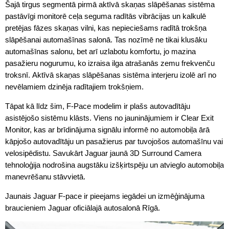
Šajā tirgus segmentā pirmā aktīvā skaņas slāpēšanas sistēma
pastāvīgi monitorē ceļa seguma radītās vibrācijas un kalkulē
pretējas fāzes skaņas vilni, kas nepieciešams radītā trokšņa
slāpēšanai automašīnas salonā. Tas nozīmē ne tikai klusāku
automašīnas salonu, bet arī uzlabotu komfortu, jo mazina
pasažieru nogurumu, ko izraisa ilga atrašanās zemu frekvenču
troksnī. Aktīvā skaņas slāpēšanas sistēma interjeru izolē arī no
nevēlamiem dzinēja radītajiem trokšņiem.
Tāpat kā līdz šim, F-Pace modelim ir plašs autovadītāju
asistējošo sistēmu klāsts. Viens no jauninājumiem ir Clear Exit
Monitor, kas ar brīdinājuma signālu informē no automobiļa ārā
kāpjošo autovadītāju un pasažierus par tuvojošos automašīnu vai
velosipēdistu. Savukārt Jaguar jaunā 3D Surround Camera
tehnoloģija nodrošina augstāku izšķirtspēju un atvieglo automobiļa
manevrēšanu stāvvietā.
Jaunais Jaguar F-pace ir pieejams iegādei un izmēģinājuma
braucieniem Jaguar oficiālajā autosalonā Rīgā.