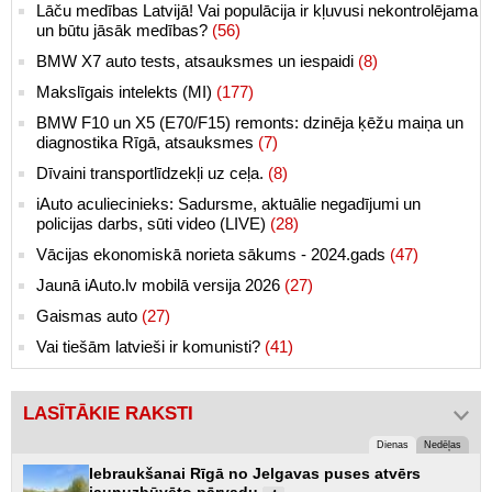
Lāču medības Latvijā! Vai populācija ir kļuvusi nekontrolējama
un būtu jāsāk medības?
(56)
BMW X7 auto tests, atsauksmes un iespaidi
(8)
Makslīgais intelekts (MI)
(177)
BMW F10 un X5 (E70/F15) remonts: dzinēja ķēžu maiņa un
diagnostika Rīgā, atsauksmes
(7)
Dīvaini transportlīdzekļi uz ceļa.
(8)
iAuto aculiecinieks: Sadursme, aktuālie negadījumi un
policijas darbs, sūti video (LIVE)
(28)
Vācijas ekonomiskā norieta sākums - 2024.gads
(47)
Jaunā iAuto.lv mobilā versija 2026
(27)
Gaismas auto
(27)
Vai tiešām latvieši ir komunisti?
(41)
LASĪTĀKIE RAKSTI
Dienas
Nedēļas
Iebraukšanai Rīgā no Jelgavas puses atvērs
jaunuzbūvēto pārvadu