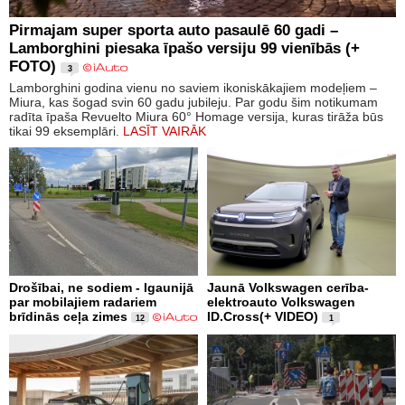
Pirmajam super sporta auto pasaulē 60 gadi –
Lamborghini piesaka īpašo versiju 99 vienībās (+
FOTO)
3
Lamborghini godina vienu no saviem ikoniskākajiem modeļiem –
Miura, kas šogad svin 60 gadu jubileju. Par godu šim notikumam
radīta īpaša Revuelto Miura 60° Homage versija, kuras tirāža būs
tikai 99 eksemplāri.
LASĪT VAIRĀK
Drošībai, ne sodiem - Igaunijā
Jaunā Volkswagen cerība-
par mobilajiem radariem
elektroauto Volkswagen
brīdinās ceļa zimes
ID.Cross(+ VIDEO)
12
1