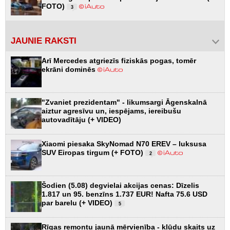
FOTO)
3
JAUNIE RAKSTI
Arī Mercedes atgriezīs fiziskās pogas, tomēr
ekrāni dominēs
"Zvaniet prezidentam" - likumsargi Āgenskalnā
aiztur agresīvu un, iespējams, iereibušu
autovadītāju (+ VIDEO)
Xiaomi piesaka SkyNomad N70 EREV – luksusa
SUV Eiropas tirgum (+ FOTO)
2
Šodien (5.08) degvielai akcijas cenas: Dīzelis
1.817 un 95. benzīns 1.737 EUR! Nafta 75.6 USD
par barelu (+ VIDEO)
5
Rīgas remontu jaunā mērvienība - kļūdu skaits uz