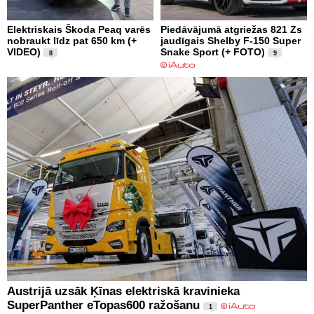
Elektriskais Škoda Peaq varēs
Piedāvājumā atgriežas 821 Zs
nobraukt līdz pat 650 km (+
jaudīgais Shelby F-150 Super
VIDEO)
Snake Sport (+ FOTO)
8
9
Austrijā uzsāk Ķīnas elektriskā kravinieka
SuperPanther eTopas600 ražošanu
1