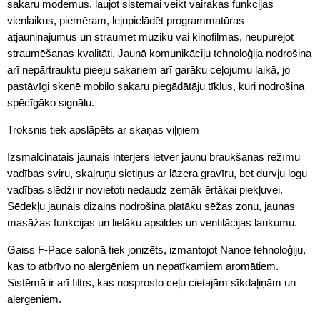
sakaru modemus, ļaujot sistēmai veikt vairākas funkcijas
vienlaikus, piemēram, lejupielādēt programmatūras
atjauninājumus un straumēt mūziku vai kinofilmas, neupurējot
straumēšanas kvalitāti. Jaunā komunikāciju tehnoloģija nodrošina
arī nepārtrauktu pieeju sakariem arī garāku ceļojumu laikā, jo
pastāvīgi skenē mobilo sakaru piegādātāju tīklus, kuri nodrošina
spēcīgāko signālu.
Troksnis tiek apslāpēts ar skaņas viļņiem
Izsmalcinātais jaunais interjers ietver jaunu braukšanas režīmu
vadības sviru, skaļruņu sietiņus ar lāzera gravīru, bet durvju logu
vadības slēdži ir novietoti nedaudz zemāk ērtākai piekļuvei.
Sēdekļu jaunais dizains nodrošina platāku sēžas zonu, jaunas
masāžas funkcijas un lielāku apsildes un ventilācijas laukumu.
Gaiss F-Pace salonā tiek jonizēts, izmantojot Nanoe tehnoloģiju,
kas to atbrīvo no alergēniem un nepatīkamiem aromātiem.
Sistēmā ir arī filtrs, kas nosprosto ceļu cietajām sīkdaļiņām un
alergēniem.