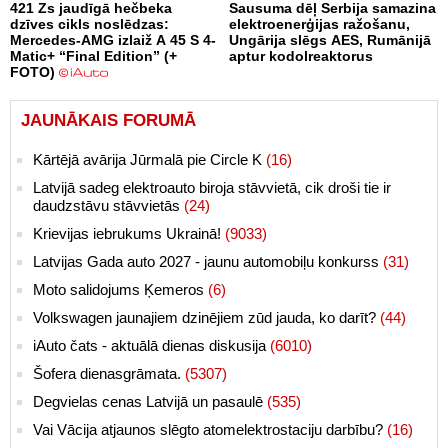
421 Zs jaudīgā hečbeka
Sausuma dēļ Serbija samazina
dzīves cikls noslēdzas:
elektroenerģijas ražošanu,
Mercedes-AMG izlaiž A 45 S 4-
Ungārija slēgs AES, Rumānijā
Matic+ “Final Edition” (+
aptur kodolreaktorus
FOTO)
JAUNĀKAIS FORUMĀ
Kārtējā avārija Jūrmalā pie Circle K
(16)
Latvijā sadeg elektroauto biroja stāvvietā, cik droši tie ir
daudzstāvu stāvvietās
(24)
Krievijas iebrukums Ukrainā!
(9033)
Latvijas Gada auto 2027 - jaunu automobiļu konkurss
(31)
Moto salidojums Ķemeros
(6)
Volkswagen jaunajiem dzinējiem zūd jauda, ko darīt?
(44)
iAuto čats - aktuālā dienas diskusija
(6010)
Šofera dienasgrāmata.
(5307)
Degvielas cenas Latvijā un pasaulē
(535)
Vai Vācija atjaunos slēgto atomelektrostaciju darbību?
(16)