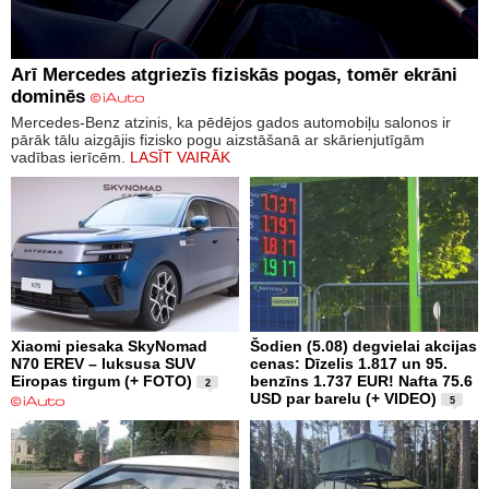
Arī Mercedes atgriezīs fiziskās pogas, tomēr ekrāni
dominēs
Mercedes-Benz atzinis, ka pēdējos gados automobiļu salonos ir
pārāk tālu aizgājis fizisko pogu aizstāšanā ar skārienjutīgām
vadības ierīcēm.
LASĪT VAIRĀK
Xiaomi piesaka SkyNomad
Šodien (5.08) degvielai akcijas
N70 EREV – luksusa SUV
cenas: Dīzelis 1.817 un 95.
Eiropas tirgum (+ FOTO)
benzīns 1.737 EUR! Nafta 75.6
2
USD par barelu (+ VIDEO)
5