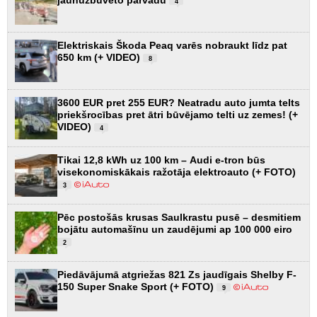
4
Elektriskais Škoda Peaq varēs nobraukt līdz pat
650 km (+ VIDEO)
8
3600 EUR pret 255 EUR? Neatradu auto jumta telts
priekšrocības pret ātri būvējamo telti uz zemes! (+
VIDEO)
4
Tikai 12,8 kWh uz 100 km – Audi e-tron būs
visekonomiskākais ražotāja elektroauto (+ FOTO)
3
Pēc postošās krusas Saulkrastu pusē – desmitiem
bojātu automašīnu un zaudējumi ap 100 000 eiro
2
Piedāvājumā atgriežas 821 Zs jaudīgais Shelby F-
150 Super Snake Sport (+ FOTO)
9