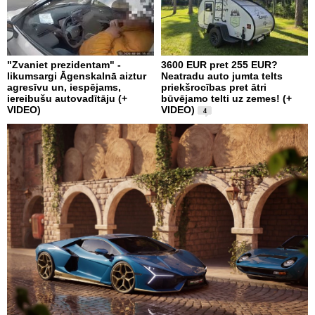
"Zvaniet prezidentam" -
3600 EUR pret 255 EUR?
likumsargi Āgenskalnā aiztur
Neatradu auto jumta telts
agresīvu un, iespējams,
priekšrocības pret ātri
iereibušu autovadītāju (+
būvējamo telti uz zemes! (+
VIDEO)
VIDEO)
4