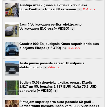
Austrijā uzsāk Ķīnas elektriskā kravinieka
SuperPanther eTopas600 ražošanu
1
Jaunā Volkswagen cerība- elektroauto
Volkswagen ID.Cross(+ VIDEO)
1
Gandrīz 900 Zs jaudīgais Ķīnas superhibrīds būs
pieejams Eiropā (+ FOTO)
10
Tesla pirmie pasaulē saražo 10 miljonus
elektromobiļu
9
Šodien (5.08) degvielai akcijas cenas: Dīzelis
1.817 un 95. benzīns 1.737 EUR! Nafta 75.6 USD
par barelu (+ VIDEO)
5
Pirmajam super sporta auto pasaulē 60 gadi –
Lamborghini piesaka īpašo versiju 99 vienībās (+