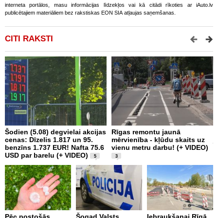
interneta portālos, masu informācijas līdzekļos vai kā citādi rīkoties ar iAuto.lv
publicētajiem materiāliem bez rakstiskas EON SIA atļaujas saņemšanas.
CITI RAKSTI
Šodien (5.08) degvielai akcijas
Rīgas remontu jaunā
J
cenas: Dīzelis 1.817 un 95.
mērvienība - kļūdu skaits uz
j
benzīns 1.737 EUR! Nafta 75.6
vienu metru darbu! (+ VIDEO)
B
USD par barelu (+ VIDEO)
p
5
3
b
Pēc postošās
Šogad Valsts
Iebraukšanai Rīgā