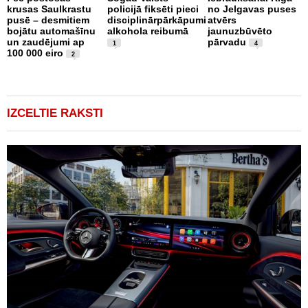
krusas Saulkrastu
policijā fiksēti pieci
no Jelgavas puses
C
pusē – desmitiem
disciplinārpārkāpumi
atvērs
a
bojātu automašīnu
alkohola reibumā
jaunuzbūvēto
u
un zaudējumi ap
pārvadu
s
1
4
100 000 eiro
a
2
b
V
IZCELTIE RAKSTI