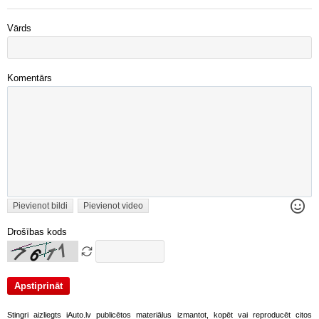
Vārds
Komentārs
Pievienot bildi
Pievienot video
Drošības kods
Stingri aizliegts iAuto.lv publicētos materiālus izmantot, kopēt vai reproducēt citos