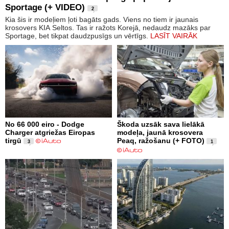
Sportage (+ VIDEO)
2
Kia šis ir modeļiem ļoti bagāts gads. Viens no tiem ir jaunais
krosovers KIA Seltos. Tas ir ražots Korejā, nedaudz mazāks par
Sportage, bet tikpat daudzpusīgs un vērtīgs.
LASĪT VAIRĀK
No 66 000 eiro - Dodge
Škoda uzsāk sava lielākā
Charger atgriežas Eiropas
modeļa, jaunā krosovera
tirgū
Peaq, ražošanu (+ FOTO)
3
1