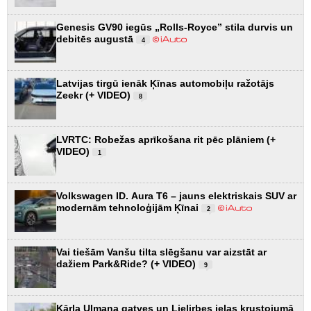
Genesis GV90 iegūs „Rolls-Royce” stila durvis un
debitēs augustā
4
Latvijas tirgū ienāk Ķīnas automobiļu ražotājs
Zeekr (+ VIDEO)
8
LVRTC: Robežas aprīkošana rit pēc plāniem (+
VIDEO)
1
Volkswagen ID. Aura T6 – jauns elektriskais SUV ar
modernām tehnoloģijām Ķīnai
2
Vai tiešām Vanšu tilta slēgšanu var aizstāt ar
dažiem Park&Ride? (+ VIDEO)
9
Kārļa Ulmaņa gatves un Lielirbes ielas krustojumā