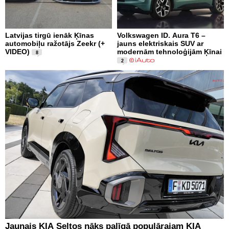
Latvijas tirgū ienāk Ķīnas
Volkswagen ID. Aura T6 –
automobiļu ražotājs Zeekr (+
jauns elektriskais SUV ar
VIDEO)
modernām tehnoloģijām Ķīnai
8
2
Jaunais KIA Seltos nāks palīgā populārajam KIA