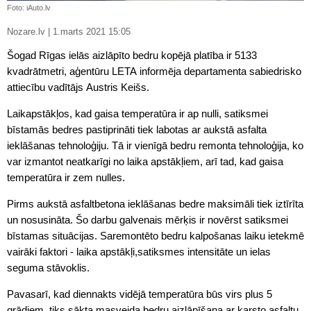
Foto: iAuto.lv
Nozare.lv | 1.marts 2021 15:05
Šogad Rīgas ielās aizlāpīto bedru kopējā platība ir 5133
kvadrātmetri, aģentūru LETA informēja departamenta sabiedrisko
attiecību vadītājs Austris Keišs.
Laikapstākļos, kad gaisa temperatūra ir ap nulli, satiksmei
bīstamās bedres pastiprināti tiek labotas ar aukstā asfalta
ieklāšanas tehnoloģiju. Tā ir vienīgā bedru remonta tehnoloģija, ko
var izmantot neatkarīgi no laika apstākļiem, arī tad, kad gaisa
temperatūra ir zem nulles.
Pirms aukstā asfaltbetona ieklāšanas bedre maksimāli tiek iztīrīta
un nosusināta. Šo darbu galvenais mērķis ir novērst satiksmei
bīstamas situācijas. Saremontēto bedru kalpošanas laiku ietekmē
vairāki faktori - laika apstākļi,satiksmes intensitāte un ielas
seguma stāvoklis.
Pavasarī, kad diennakts vidējā temperatūra būs virs plus 5
grādiem, tiks sākta masveida bedru aizlāpīšana ar karsto asfaltu