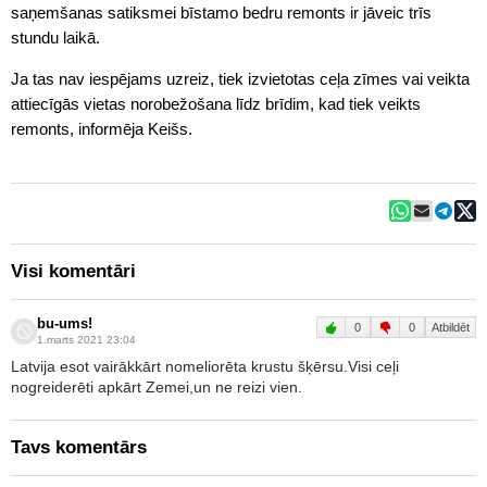
saņemšanas satiksmei bīstamo bedru remonts ir jāveic trīs
stundu laikā.
Ja tas nav iespējams uzreiz, tiek izvietotas ceļa zīmes vai veikta
attiecīgās vietas norobežošana līdz brīdim, kad tiek veikts
remonts, informēja Keišs.
Visi komentāri
bu-ums!
0
0
Atbildēt
1.marts 2021 23:04
Latvija esot vairākkārt nomeliorēta krustu šķērsu.Visi ceļi
nogreiderēti apkārt Zemei,un ne reizi vien.
Tavs komentārs