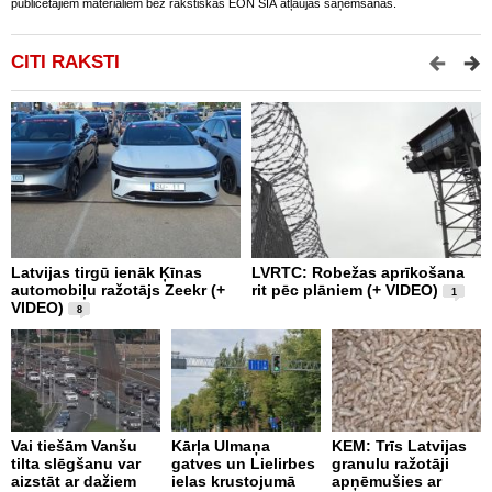
publicētajiem materiāliem bez rakstiskas EON SIA atļaujas saņemšanas.
CITI RAKSTI
Latvijas tirgū ienāk Ķīnas
LVRTC: Robežas aprīkošana
M
automobiļu ražotājs Zeekr (+
rit pēc plāniem (+ VIDEO)
v
1
VIDEO)
v
8
g
Vai tiešām Vanšu
Kārļa Ulmaņa
KEM: Trīs Latvijas
tilta slēgšanu var
gatves un Lielirbes
granulu ražotāji
“
aizstāt ar dažiem
ielas krustojumā
apņēmušies ar
p