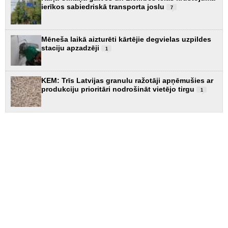
ierīkos sabiedriskā transporta joslu
7
Mēneša laikā aizturēti kārtējie degvielas uzpildes
staciju apzadzēji
1
KEM: Trīs Latvijas granulu ražotāji apņēmušies ar
produkciju prioritāri nodrošināt vietējo tirgu
1