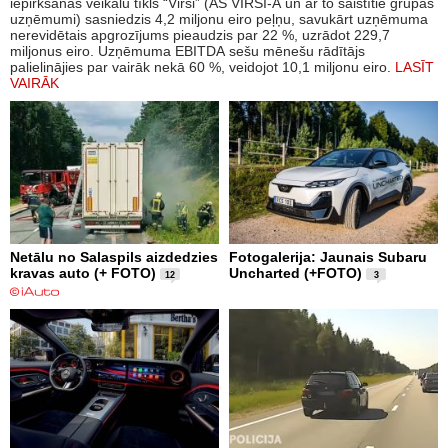
iepirkšanās veikalu tīkls “Virši” (AS VIRŠI-A un ar to saistītie grupas
uzņēmumi) sasniedzis 4,2 miljonu eiro peļņu, savukārt uzņēmuma
nerevidētais apgrozījums pieaudzis par 22 %, uzrādot 229,7
miljonus eiro. Uzņēmuma EBITDA sešu mēnešu rādītājs
palielinājies par vairāk nekā 60 %, veidojot 10,1 miljonu eiro.
LASĪT
VAIRĀK
Netālu no Salaspils aizdedzies
Fotogalerija: Jaunais Subaru
kravas auto (+ FOTO)
Uncharted (+FOTO)
12
3