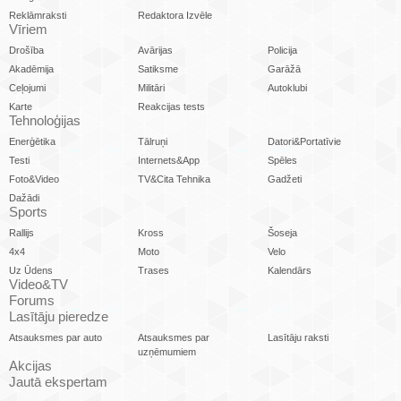
Reklāmraksti
Redaktora Izvēle
Vīriem
Drošība
Avārijas
Policija
Akadēmija
Satiksme
Garāžā
Ceļojumi
Militāri
Autoklubi
Karte
Reakcijas tests
Tehnoloģijas
Enerģētika
Tālruņi
Datori&Portatīvie
Testi
Internets&App
Spēles
Foto&Video
TV&Cita Tehnika
Gadžeti
Dažādi
Sports
Rallijs
Kross
Šoseja
4x4
Moto
Velo
Uz Ūdens
Trases
Kalendārs
Video&TV
Forums
Lasītāju pieredze
Atsauksmes par auto
Atsauksmes par
Lasītāju raksti
uzņēmumiem
Akcijas
Jautā ekspertam