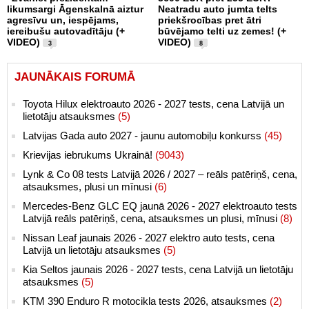
likumsargi Āgenskalnā aiztur
Neatradu auto jumta telts
agresīvu un, iespējams,
priekšrocības pret ātri
iereibušu autovadītāju (+
būvējamo telti uz zemes! (+
VIDEO)
VIDEO)
3
8
JAUNĀKAIS FORUMĀ
Toyota Hilux elektroauto 2026 - 2027 tests, cena Latvijā un
lietotāju atsauksmes
(5)
Latvijas Gada auto 2027 - jaunu automobiļu konkurss
(45)
Krievijas iebrukums Ukrainā!
(9043)
Lynk & Co 08 tests Latvijā 2026 / 2027 – reāls patēriņš, cena,
atsauksmes, plusi un mīnusi
(6)
Mercedes-Benz GLC EQ jaunā 2026 - 2027 elektroauto tests
Latvijā reāls patēriņš, cena, atsauksmes un plusi, mīnusi
(8)
Nissan Leaf jaunais 2026 - 2027 elektro auto tests, cena
Latvijā un lietotāju atsauksmes
(5)
Kia Seltos jaunais 2026 - 2027 tests, cena Latvijā un lietotāju
atsauksmes
(5)
KTM 390 Enduro R motocikla tests 2026, atsauksmes
(2)