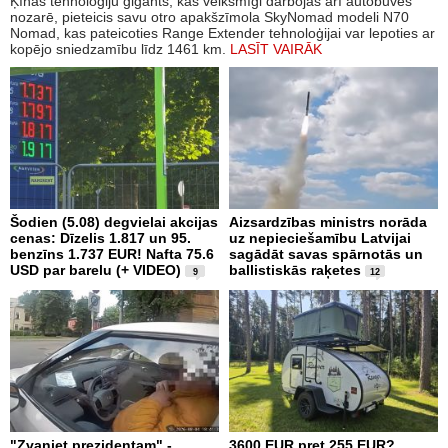
Ķīnas tehnoloģiju gigants, kas veiksmīgi darbojas arī autobūves
nozarē, pieteicis savu otro apakšzīmola SkyNomad modeli N70
Nomad, kas pateicoties Range Extender tehnoloģijai var lepoties ar
kopējo sniedzamību līdz 1461 km.
LASĪT VAIRĀK
Šodien (5.08) degvielai akcijas
Aizsardzības ministrs norāda
cenas: Dīzelis 1.817 un 95.
uz nepieciešamību Latvijai
benzīns 1.737 EUR! Nafta 75.6
sagādāt savas spārnotās un
USD par barelu (+ VIDEO)
ballistiskās raķetes
9
12
"Zvaniet prezidentam" -
3600 EUR pret 255 EUR?