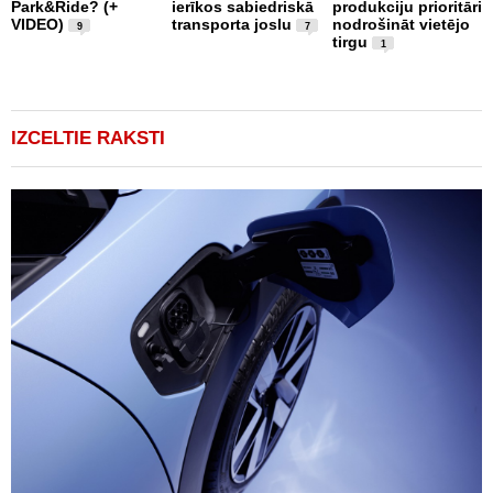
Park&Ride? (+
ierīkos sabiedriskā
produkciju prioritāri
s
VIDEO)
transporta joslu
nodrošināt vietējo
m
9
7
tirgu
1
IZCELTIE RAKSTI