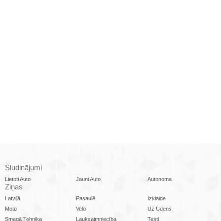
Sludinājumi
Lietoti Auto
Jauni Auto
Autonoma
Ziņas
Latvijā
Pasaulē
Izklaide
Moto
Velo
Uz Ūdens
Smagā Tehnika
Lauksaimniecība
Testi