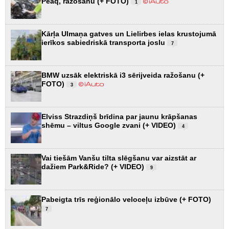
Peaq, ražošanu (+ FOTO)
1
Kārļa Ulmaņa gatves un Lielirbes ielas krustojumā
ierīkos sabiedriskā transporta joslu
7
BMW uzsāk elektriskā i3 sērijveida ražošanu (+
FOTO)
3
Elviss Strazdiņš brīdina par jaunu krāpšanas
shēmu – viltus Google zvani (+ VIDEO)
4
Vai tiešām Vanšu tilta slēgšanu var aizstāt ar
dažiem Park&Ride? (+ VIDEO)
9
Pabeigta trīs reģionālo veloceļu izbūve (+ FOTO)
7