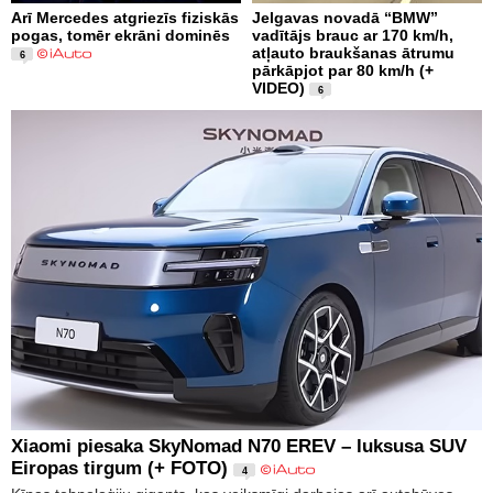
Arī Mercedes atgriezīs fiziskās
Jelgavas novadā “BMW”
pogas, tomēr ekrāni dominēs
vadītājs brauc ar 170 km/h,
atļauto braukšanas ātrumu
6
pārkāpjot par 80 km/h (+
VIDEO)
6
Xiaomi piesaka SkyNomad N70 EREV – luksusa SUV
Eiropas tirgum (+ FOTO)
4