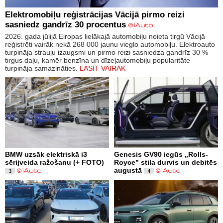
Elektromobiļu reģistrācijas Vācijā pirmo reizi
sasniedz gandrīz 30 procentus
2026. gada jūlijā Eiropas lielākajā automobiļu noieta tirgū Vācijā
reģistrēti vairāk nekā 268 000 jaunu vieglo automobiļu. Elektroauto
turpināja strauju izaugsmi un pirmo reizi sasniedza gandrīz 30 %
tirgus daļu, kamēr benzīna un dīzeļautomobiļu popularitāte
turpināja samazināties.
LASĪT VAIRĀK
BMW uzsāk elektriskā i3
Genesis GV90 iegūs „Rolls-
sērijveida ražošanu (+ FOTO)
Royce” stila durvis un debitēs
augustā
3
4