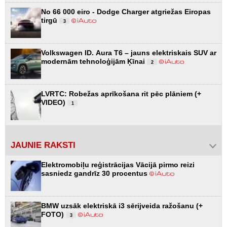
No 66 000 eiro - Dodge Charger atgriežas Eiropas
tirgū
3
Volkswagen ID. Aura T6 – jauns elektriskais SUV ar
modernām tehnoloģijām Ķīnai
2
LVRTC: Robežas aprīkošana rit pēc plāniem (+
VIDEO)
1
JAUNIE RAKSTI
Elektromobiļu reģistrācijas Vācijā pirmo reizi
sasniedz gandrīz 30 procentus
BMW uzsāk elektriskā i3 sērijveida ražošanu (+
FOTO)
3