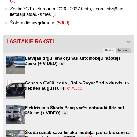
(2)
Zeekr 7GT elektroauto 2026 - 2027 tests, cena Latvijā un
lietotāju atsauksmes
(1)
Šofera dienasgrāmata.
(5308)
LASĪTĀKIE RAKSTI
Dienas
Nedēļas
Latvijas tirgū ienāk Ķīnas automobiļu ražotājs
Zeekr (+ VIDEO)
8
Genesis GV90 iegūs „Rolls-Royce” stila durvis un
debitēs augustā
4
Elektriskais Škoda Peaq varēs nobraukt līdz pat
650 km (+ VIDEO)
8
Škoda uzsāk sava lielākā modeļa, jaunā krosovera