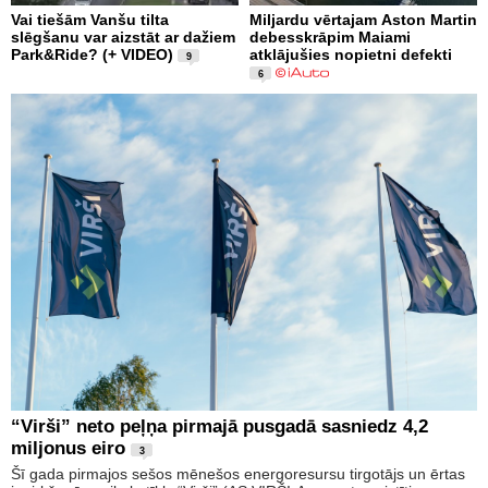
Vai tiešām Vanšu tilta
Miljardu vērtajam Aston Martin
slēgšanu var aizstāt ar dažiem
debesskrāpim Maiami
Park&Ride? (+ VIDEO)
atklājušies nopietni defekti
9
6
“Virši” neto peļņa pirmajā pusgadā sasniedz 4,2
miljonus eiro
3
Šī gada pirmajos sešos mēnešos energoresursu tirgotājs un ērtas