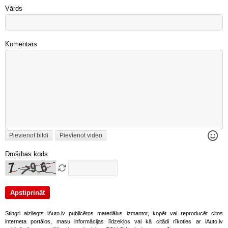
Vārds
Komentārs
Pievienot bildi
Pievienot video
Drošības kods
Stingri aizliegts iAuto.lv publicētos materiālus izmantot, kopēt vai reproducēt citos
interneta portālos, masu informācijas līdzekļos vai kā citādi rīkoties ar iAuto.lv