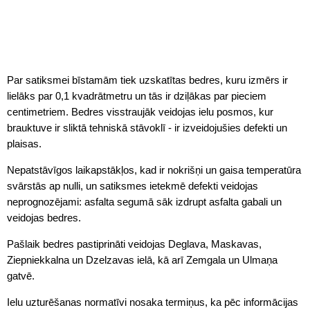
Par satiksmei bīstamām tiek uzskatītas bedres, kuru izmērs ir
lielāks par 0,1 kvadrātmetru un tās ir dziļākas par pieciem
centimetriem. Bedres visstraujāk veidojas ielu posmos, kur
brauktuve ir sliktā tehniskā stāvoklī - ir izveidojušies defekti un
plaisas.
Nepatstāvīgos laikapstākļos, kad ir nokrišņi un gaisa temperatūra
svārstās ap nulli, un satiksmes ietekmē defekti veidojas
neprognozējami: asfalta segumā sāk izdrupt asfalta gabali un
veidojas bedres.
Pašlaik bedres pastiprināti veidojas Deglava, Maskavas,
Ziepniekkalna un Dzelzavas ielā, kā arī Zemgala un Ulmaņa
gatvē.
Ielu uzturēšanas normatīvi nosaka termiņus, ka pēc informācijas