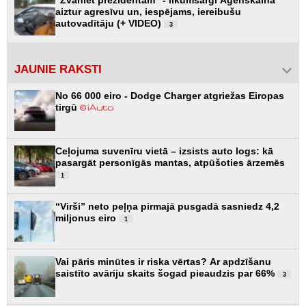
"Zvaniet prezidentam" - likumsargi Āgenskalnā
aiztur agresīvu un, iespējams, iereibušu
autovadītāju (+ VIDEO)
3
JAUNIE RAKSTI
No 66 000 eiro - Dodge Charger atgriežas Eiropas
tirgū
Ceļojuma suvenīru vietā – izsists auto logs: kā
pasargāt personīgās mantas, atpūšoties ārzemēs
1
“Virši” neto peļņa pirmajā pusgadā sasniedz 4,2
miljonus eiro
1
Vai pāris minūtes ir riska vērtas? Ar apdzīšanu
saistīto avāriju skaits šogad pieaudzis par 66%
3