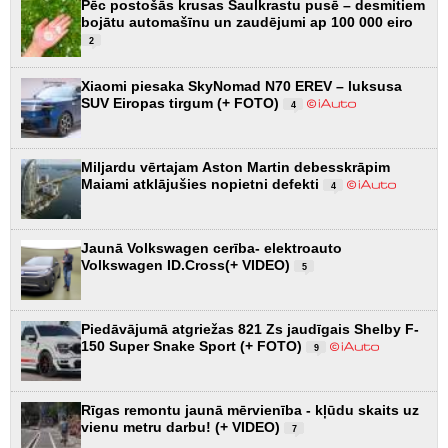
Pēc postošās krusas Saulkrastu pusē – desmitiem
bojātu automašīnu un zaudējumi ap 100 000 eiro
2
Xiaomi piesaka SkyNomad N70 EREV – luksusa
SUV Eiropas tirgum (+ FOTO)
4
Miljardu vērtajam Aston Martin debesskrāpim
Maiami atklājušies nopietni defekti
4
Jaunā Volkswagen cerība- elektroauto
Volkswagen ID.Cross(+ VIDEO)
5
Piedāvājumā atgriežas 821 Zs jaudīgais Shelby F-
150 Super Snake Sport (+ FOTO)
9
Rīgas remontu jaunā mērvienība - kļūdu skaits uz
vienu metru darbu! (+ VIDEO)
7