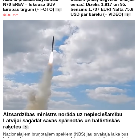
N70 EREV – luksusa SUV
cenas: Dīzelis 1.817 un 95.
Eiropas tirgum (+ FOTO)
benzīns 1.737 EUR! Nafta 75.6
4
USD par barelu (+ VIDEO)
9
Aizsardzības ministrs norāda uz nepieciešamību
Latvijai sagādāt savas spārnotās un ballistiskās
raķetes
5
Nacionālajiem bruņotajiem spēkiem (NBS) jau tuvākajā laikā būs