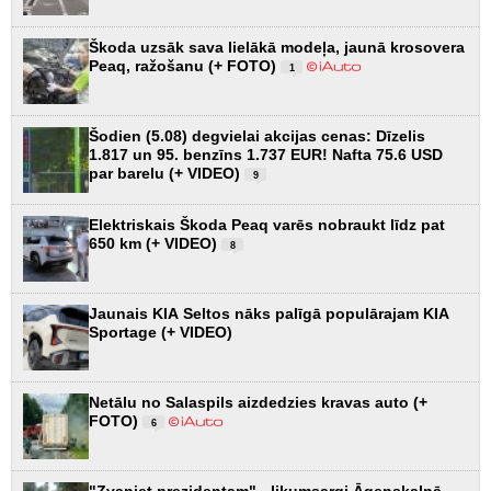
Škoda uzsāk sava lielākā modeļa, jaunā krosovera
Peaq, ražošanu (+ FOTO)
1
Šodien (5.08) degvielai akcijas cenas: Dīzelis
1.817 un 95. benzīns 1.737 EUR! Nafta 75.6 USD
par barelu (+ VIDEO)
9
Elektriskais Škoda Peaq varēs nobraukt līdz pat
650 km (+ VIDEO)
8
Jaunais KIA Seltos nāks palīgā populārajam KIA
Sportage (+ VIDEO)
Netālu no Salaspils aizdedzies kravas auto (+
FOTO)
6