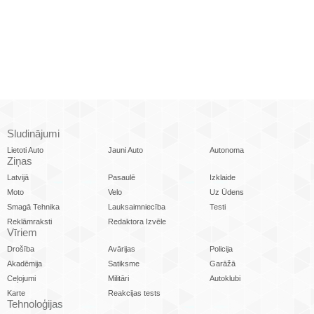
Sludinājumi
Lietoti Auto
Jauni Auto
Autonoma
Ziņas
Latvijā
Pasaulē
Izklaide
Moto
Velo
Uz Ūdens
Smagā Tehnika
Lauksaimniecība
Testi
Reklāmraksti
Redaktora Izvēle
Vīriem
Drošība
Avārijas
Policija
Akadēmija
Satiksme
Garāžā
Ceļojumi
Militāri
Autoklubi
Karte
Reakcijas tests
Tehnoloģijas