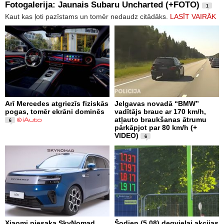
Fotogalerija: Jaunais Subaru Uncharted (+FOTO)
1
Kaut kas ļoti pazīstams un tomēr nedaudz citādāks.
LASĪT VAIRĀK
Arī Mercedes atgriezīs fiziskās
Jelgavas novadā “BMW”
pogas, tomēr ekrāni dominēs
vadītājs brauc ar 170 km/h,
atļauto braukšanas ātrumu
6
pārkāpjot par 80 km/h (+
VIDEO)
6
Xiaomi piesaka SkyNomad
Šodien (5.08) degvielai akcijas