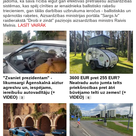
jādomā, kā savā rīcībā iegūt gan efektīvas pretraķešu aizsardzības
sistēmas, kas spēj cīnīties ar ienaidnieka ballistisko raķešu
triecieniem, gan tālās darbības uzbrukuma ieročus - ballistiskās un
spārnotās raķetes, Aizsardzības ministrijas portāla "Sargs.lv"
raidierakstā "Droši ir zināt" paziņojis aizsardzības ministrs Raivis
Melnis.
LASĪT VAIRĀK
"Zvaniet prezidentam" -
3600 EUR pret 255 EUR?
likumsargi Āgenskalnā aiztur
Neatradu auto jumta telts
agresīvu un, iespējams,
priekšrocības pret ātri
iereibušu autovadītāju (+
būvējamo telti uz zemes! (+
VIDEO)
VIDEO)
3
6