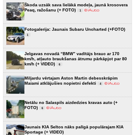
Škoda uzsāk sava lielākā modeļa, jaunā krosovera
Peaq, ražošanu (+ FOTO)
1
Fotogalerija: Jaunais Subaru Uncharted (+FOTO)
1
Jelgavas novadā “BMW” vadītājs brauc ar 170
km/h, atļauto braukšanas ātrumu pārkāpjot par 80
km/h (+ VIDEO)
6
Miljardu vērtajam Aston Martin debesskrāpim
Maiami atklājušies nopietni defekti
4
Netālu no Salaspils aizdedzies kravas auto (+
FOTO)
6
Jaunais KIA Seltos nāks palīgā populārajam KIA
Sportage (+ VIDEO)