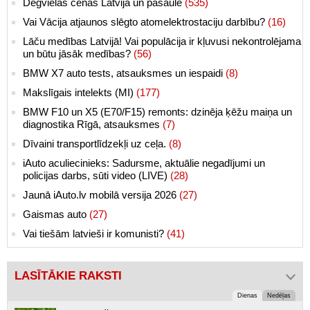
Degvielas cenas Latvijā un pasaulē
(535)
Vai Vācija atjaunos slēgto atomelektrostaciju darbību?
(16)
Lāču medības Latvijā! Vai populācija ir kļuvusi nekontrolējama
un būtu jāsāk medības?
(56)
BMW X7 auto tests, atsauksmes un iespaidi
(8)
Makslīgais intelekts (MI)
(177)
BMW F10 un X5 (E70/F15) remonts: dzinēja ķēžu maiņa un
diagnostika Rīgā, atsauksmes
(7)
Dīvaini transportlīdzekļi uz ceļa.
(8)
iAuto aculiecinieks: Sadursme, aktuālie negadījumi un
policijas darbs, sūti video (LIVE)
(28)
Jaunā iAuto.lv mobilā versija 2026
(27)
Gaismas auto
(27)
Vai tiešām latvieši ir komunisti?
(41)
LASĪTĀKIE RAKSTI
Dienas
Nedēļas