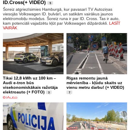
ID.Cross(+ VIDEO)
5
Šoreiz atgriezīsimies Hamburgā, kur pavasarī TV Autoziņas
viesojās Volkswagen ID. bulvārī, un satikām vairākus jaunos
elektromobiļu modeļus. Šoreiz runa ir par ID. Cross. Tas ir auto,
kam potenciāli vajadzētu kļūt par Volkswagen dižpārdokli.
LASĪT
VAIRĀK
Tikai 12,8 kWh uz 100 km –
Rīgas remontu jaunā
Audi e-tron būs
mērvienība - kļūdu skaits uz
visekonomiskākais ražotāja
vienu metru darbu! (+ VIDEO)
elektroauto (+ FOTO)
3
7