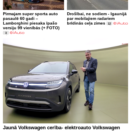
Pirmajam super sporta auto
Drošībai, ne sodiem - Igaunijā
pasaulē 60 gadi –
par mobilajiem radariem
Lamborghini piesaka īpašo
brīdinās ceļa zimes
12
versiju 99 vienībās (+ FOTO)
3
Jaunā Volkswagen cerība- elektroauto Volkswagen