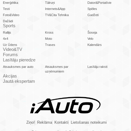
Enerģētika
Tālruņi
Datori&Portatīvie
Testi
Internets&App
Spēles
Foto&Video
TV&Cita Tehnika
Gadžeti
Dažādi
Sports
Rallijs
Kross
Šoseja
4x4
Moto
Velo
Uz Ūdens
Trases
Kalendārs
Video&TV
Forums
Lasītāju pieredze
Atsauksmes par auto
Atsauksmes par
Lasītāju raksti
uzņēmumiem
Akcijas
Jautā ekspertam
Ziņo!
Reklāma
Kontakti
Lietošanas noteikumi