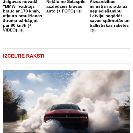
Jelgavas novadā
Netālu no Salaspils
Aizsardzības
“BMW” vadītājs
aizdedzies kravas
ministrs norāda uz
P
brauc ar 170 km/h,
auto (+ FOTO)
nepieciešamību
k
6
atļauto braukšanas
Latvijai sagādāt
p
ātrumu pārkāpjot
savas spārnotās un
b
par 80 km/h (+
ballistiskās raķetes
u
VIDEO)
1
6
5
IZCELTIE RAKSTI