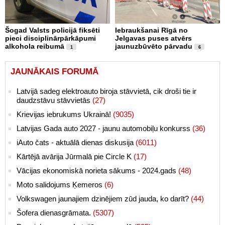
Šogad Valsts policijā fiksēti
Iebraukšanai Rīgā no
pieci disciplinārpārkāpumi
Jelgavas puses atvērs
alkohola reibumā
jaunuzbūvēto pārvadu
1
6
JAUNĀKAIS FORUMĀ
Latvijā sadeg elektroauto biroja stāvvietā, cik droši tie ir
daudzstāvu stāvvietās
(27)
Krievijas iebrukums Ukrainā!
(9035)
Latvijas Gada auto 2027 - jaunu automobiļu konkurss
(36)
iAuto čats - aktuālā dienas diskusija
(6011)
Kārtējā avārija Jūrmalā pie Circle K
(17)
Vācijas ekonomiskā norieta sākums - 2024.gads
(48)
Moto salidojums Ķemeros
(6)
Volkswagen jaunajiem dzinējiem zūd jauda, ko darīt?
(44)
Šofera dienasgrāmata.
(5307)