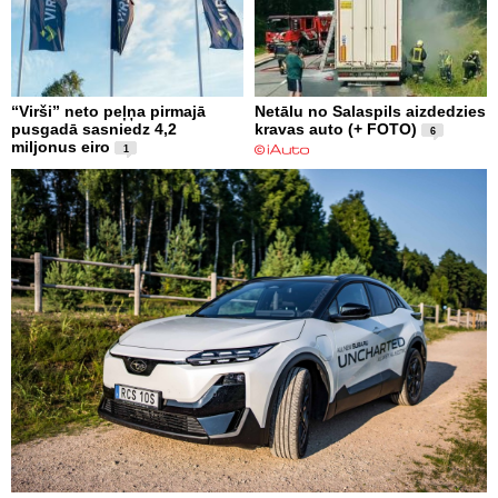
“Virši” neto peļņa pirmajā
Netālu no Salaspils aizdedzies
pusgadā sasniedz 4,2
kravas auto (+ FOTO)
6
miljonus eiro
1