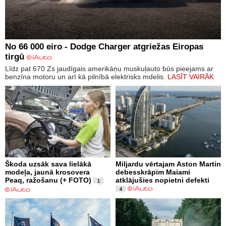
No 66 000 eiro - Dodge Charger atgriežas Eiropas
tirgū
Līdz pat 670 Zs jaudīgais amerikāņu muskuļauto būs pieejams ar
benzīna motoru un arī kā pilnībā elektrisks mdelis.
LASĪT VAIRĀK
Škoda uzsāk sava lielākā
Miljardu vērtajam Aston Martin
modeļa, jaunā krosovera
debesskrāpim Maiami
Peaq, ražošanu (+ FOTO)
atklājušies nopietni defekti
1
4