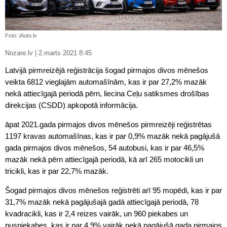
Foto: iAuto.lv
Nozare.lv | 2.marts 2021 8:45
Latvijā pirmreizējā reģistrācija šogad pirmajos divos mēnešos
veikta 6812 vieglajām automašīnām, kas ir par 27,2% mazāk
nekā attiecīgajā periodā pērn, liecina Ceļu satiksmes drošības
direkcijas (CSDD) apkopotā informācija.
āpat 2021.gada pirmajos divos mēnešos pirmreizēji reģistrētas
1197 kravas automašīnas, kas ir par 0,9% mazāk nekā pagājušā
gada pirmajos divos mēnešos, 54 autobusi, kas ir par 46,5%
mazāk nekā pērn attiecīgajā periodā, kā arī 265 motocikli un
tricikli, kas ir par 22,7% mazāk.
Šogad pirmajos divos mēnešos reģistrēti arī 95 mopēdi, kas ir par
31,7% mazāk nekā pagājušajā gadā attiecīgajā periodā, 78
kvadracikli, kas ir 2,4 reizes vairāk, un 960 piekabes un
puspiekabes, kas ir par 4,9% vairāk nekā pagājušā gada pirmajos