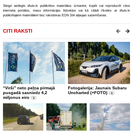
Stingri aizliegts iAuto.lv publicētos materiālus izmantot, kopēt vai reproducēt citos
interneta portālos, masu informācijas līdzekļos vai kā citādi rīkoties ar iAuto.lv
publicētajiem materiāliem bez rakstiskas EON SIA atļaujas saņemšanas.
CITI RAKSTI
“Virši” neto peļņa pirmajā
Fotogalerija: Jaunais Subaru
Š
pusgadā sasniedz 4,2
Uncharted (+FOTO)
c
1
miljonus eiro
b
1
U