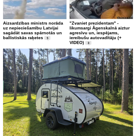
Aizsardzības ministrs norāda
"Zvaniet prezidentam" -
uz nepieciešamību Latvijai
likumsargi Āgenskalnā aiztur
sagādāt savas spārnotās un
agresīvu un, iespējams,
ballistiskās raķetes
iereibušu autovadītāju (+
5
VIDEO)
3