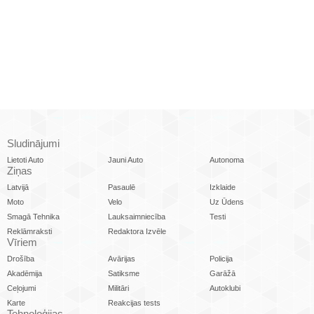
Sludinājumi
Lietoti Auto
Jauni Auto
Autonoma
Ziņas
Latvijā
Pasaulē
Izklaide
Moto
Velo
Uz Ūdens
Smagā Tehnika
Lauksaimniecība
Testi
Reklāmraksti
Redaktora Izvēle
Vīriem
Drošība
Avārijas
Policija
Akadēmija
Satiksme
Garāžā
Ceļojumi
Militāri
Autoklubi
Karte
Reakcijas tests
Tehnoloģijas