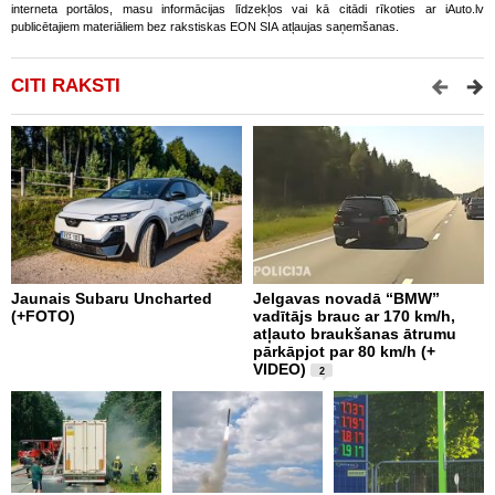
interneta portālos, masu informācijas līdzekļos vai kā citādi rīkoties ar iAuto.lv
publicētajiem materiāliem bez rakstiskas EON SIA atļaujas saņemšanas.
CITI RAKSTI
Jaunais Subaru Uncharted
Jelgavas novadā “BMW”
R
(+FOTO)
vadītājs brauc ar 170 km/h,
m
atļauto braukšanas ātrumu
v
pārkāpjot par 80 km/h (+
VIDEO)
2
Š