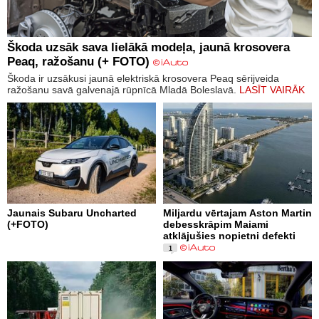
Škoda uzsāk sava lielākā modeļa, jaunā krosovera
Peaq, ražošanu (+ FOTO)
Škoda ir uzsākusi jaunā elektriskā krosovera Peaq sērijveida
ražošanu savā galvenajā rūpnīcā Mladā Boleslavā.
LASĪT VAIRĀK
Jaunais Subaru Uncharted
Miljardu vērtajam Aston Martin
(+FOTO)
debesskrāpim Maiami
atklājušies nopietni defekti
1