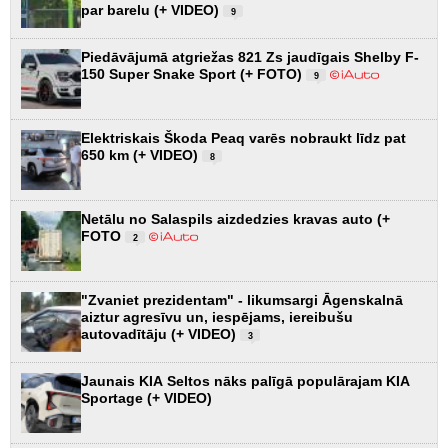
par barelu (+ VIDEO)
9
Piedāvājumā atgriežas 821 Zs jaudīgais Shelby F-
150 Super Snake Sport (+ FOTO)
9
Elektriskais Škoda Peaq varēs nobraukt līdz pat
650 km (+ VIDEO)
8
Netālu no Salaspils aizdedzies kravas auto (+
FOTO
2
"Zvaniet prezidentam" - likumsargi Āgenskalnā
aiztur agresīvu un, iespējams, iereibušu
autovadītāju (+ VIDEO)
3
Jaunais KIA Seltos nāks palīgā populārajam KIA
Sportage (+ VIDEO)