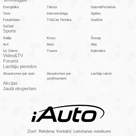
Enerģētika
Tālruņi
Datori&Portatīvie
Testi
Internets&App
Spēles
Foto&Video
TV&Cita Tehnika
Gadžeti
Dažādi
Sports
Rallijs
Kross
Šoseja
4x4
Moto
Velo
Uz Ūdens
Trases
Kalendārs
Video&TV
Forums
Lasītāju pieredze
Atsauksmes par auto
Atsauksmes par
Lasītāju raksti
uzņēmumiem
Akcijas
Jautā ekspertam
Ziņo!
Reklāma
Kontakti
Lietošanas noteikumi