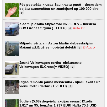
Pēc postošās krusas Saulkrastu pusē – desmitiem
bojātu automašīnu un zaudējumi ap 100 000 eiro
2
Xiaomi piesaka SkyNomad N70 EREV – luksusa
SUV Eiropas tirgum (+ FOTO)
4
Miljardu vērtajam Aston Martin debesskrāpim
Maiami atklājušies nopietni defekti
1
Jaunā Volkswagen cerība- elektroauto
Volkswagen ID.Cross(+ VIDEO)
4
Rīgas remontu jaunā mērvienība - kļūdu skaits uz
vienu metru darbu! (+ VIDEO)
7
Šodien (5.08) degvielai akcijas cenas: Dīzelis
1.817 un 95. benzīns 1.737 EUR! Nafta 75.6 USD