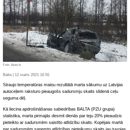
Foto: iAuto.lv
Balta | 12.marts 2021 16:55
Straujo temperatūras maiņu rezultātā marta sākumu uz Latvijas
autoceļiem raksturo pieaugošs sadursmju skaits slidenā ceļu
seguma dēļ.
Kā liecina apdrošināšanas sabiedrības BALTA (PZU grupa)
statistika, marta pirmajās desmit dienās par teju 20% pieaudzis
pieteikto ar sadursmēm saistīto atlīdzību skaits. Kopējais martā
par sadursmēm saņemto atlīdzības pieteikumu skaits jau tuvojas