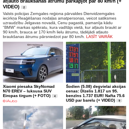
atļauto braukšanas ātrumu pārkāpjot par 80 km/h (+
VIDEO)
2
Valsts policijas Zemgales reģiona pārvaldes Dienvidzemgales
iecirkņa Reaģēšanas nodaļas amatpersonas, veicot satiksmes
uzraudzību Jelgavas novadā, Cenu pagastā, pamanīja kādu
“BMW” markas spēkratu, kura vadītājs vietā, kur atļauts braukt ar
90 km/h, brauca ar 170 km/h lielu ātrumu, tādējādi atļauto
braukšanas ātrumu pārsniedzot par 80 km/h.
LASĪT VAIRĀK
Xiaomi piesaka SkyNomad
Šodien (5.08) degvielai akcijas
N70 EREV – luksusa SUV
cenas: Dīzelis 1.817 un 95.
Eiropas tirgum (+ FOTO)
benzīns 1.737 EUR! Nafta 75.6
4
USD par barelu (+ VIDEO)
9