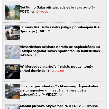
Netālu no Salaspils aizdedzies kravas auto (+
FOTO
2
Jaunais KIA Seltos nāks palīgā populārajam KIA
Sportage (+ VIDEO)
Aizsardzības ministrs norāda uz nepieciešamību
Latvijai sagādāt savas spārnotās un ballistiskās
raķetes
5
Arī Mercedes atgriezīs fiziskās pogas, tomēr
ekrāni dominēs
6
"Zvaniet prezidentam" - likumsargi Āgenskalnā
aiztur agresīvu un, iespējams, iereibušu
autovadītāju (+ VIDEO)
3
Xiaomi piesaka SkyNomad N70 EREV – luksusa