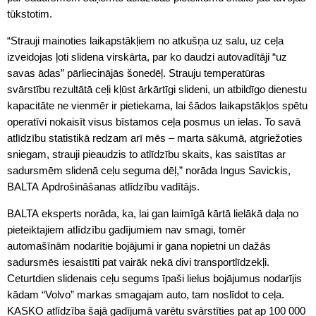
tūkstotim.
“Strauji mainoties laikapstākļiem no atkušņa uz salu, uz ceļa
izveidojas ļoti slidena virskārta, par ko daudzi autovadītāji “uz
savas ādas” pārliecinājās šonedēļ. Strauju temperatūras
svārstību rezultātā ceļi kļūst ārkārtīgi slideni, un atbildīgo dienestu
kapacitāte ne vienmēr ir pietiekama, lai šādos laikapstākļos spētu
operatīvi nokaisīt visus bīstamos ceļa posmus un ielas. To savā
atlīdzību statistikā redzam arī mēs – marta sākumā, atgriežoties
sniegam, strauji pieaudzis to atlīdzību skaits, kas saistītas ar
sadursmēm slidenā ceļu seguma dēļ,” norāda Ingus Savickis,
BALTA Apdrošināšanas atlīdzību vadītājs.
BALTA eksperts norāda, ka, lai gan laimīgā kārtā lielākā daļa no
pieteiktajiem atlīdzību gadījumiem nav smagi, tomēr
automašīnām nodarītie bojājumi ir gana nopietni un dažās
sadursmēs iesaistīti pat vairāk nekā divi transportlīdzekļi.
Ceturtdien slidenais ceļu segums īpaši lielus bojājumus nodarījis
kādam “Volvo” markas smagajam auto, tam noslīdot to ceļa.
KASKO atlīdzība šajā gadījumā varētu svārstīties pat ap 100 000