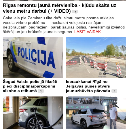
Rīgas remontu jaunā mērvienība - kļūdu skaits uz
vienu metru darbu! (+ VIDEO)
7
Čaka ielā pie Zemitānu tilta dažu simtu metru posmā atklājas
vesela virkne problēmu — neskaidri velojoslu risinājumi,
neizbraucami pagriezieni, pārāk šauras joslas, neveiksmīgi izvietoti
šķēršļi un jau brūkošs jaunais segums.
LASĪT VAIRĀK
Šogad Valsts policijā fiksēti
Iebraukšanai Rīgā no
pieci disciplinārpārkāpumi
Jelgavas puses atvērs
alkohola reibumā
jaunuzbūvēto pārvadu
1
6