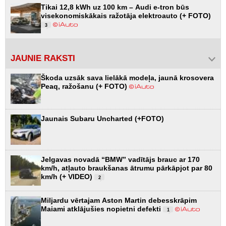
Tikai 12,8 kWh uz 100 km – Audi e-tron būs
visekonomiskākais ražotāja elektroauto (+ FOTO)
3
JAUNIE RAKSTI
Škoda uzsāk sava lielākā modeļa, jaunā krosovera
Peaq, ražošanu (+ FOTO)
Jaunais Subaru Uncharted (+FOTO)
Jelgavas novadā “BMW” vadītājs brauc ar 170
km/h, atļauto braukšanas ātrumu pārkāpjot par 80
km/h (+ VIDEO)
2
Miljardu vērtajam Aston Martin debesskrāpim
Maiami atklājušies nopietni defekti
1