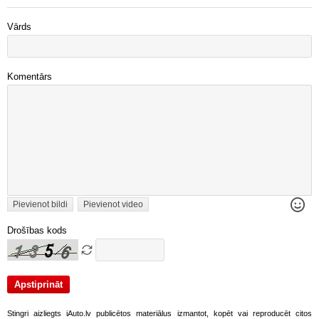
Vārds
Komentārs
Pievienot bildi
Pievienot video
Drošības kods
Stingri aizliegts iAuto.lv publicētos materiālus izmantot, kopēt vai reproducēt citos