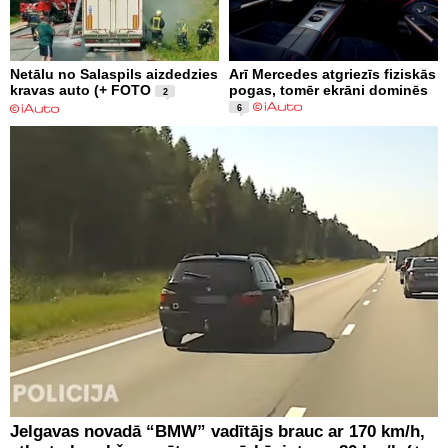
Netālu no Salaspils aizdedzies
Arī Mercedes atgriezīs fiziskās
kravas auto (+ FOTO
pogas, tomēr ekrāni dominēs
2
6
Jelgavas novadā “BMW” vadītājs brauc ar 170 km/h,