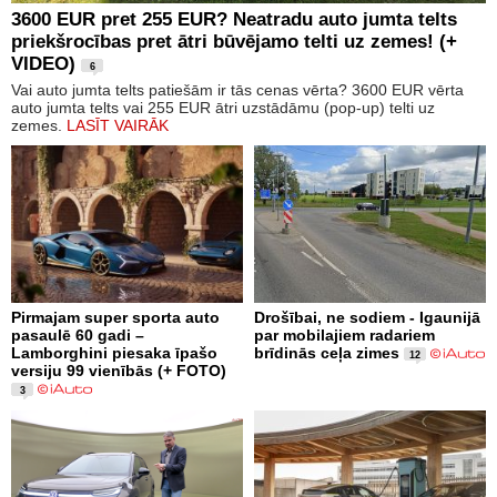
3600 EUR pret 255 EUR? Neatradu auto jumta telts
priekšrocības pret ātri būvējamo telti uz zemes! (+
VIDEO)
6
Vai auto jumta telts patiešām ir tās cenas vērta? 3600 EUR vērta
auto jumta telts vai 255 EUR ātri uzstādāmu (pop-up) telti uz
zemes.
LASĪT VAIRĀK
Pirmajam super sporta auto
Drošībai, ne sodiem - Igaunijā
pasaulē 60 gadi –
par mobilajiem radariem
Lamborghini piesaka īpašo
brīdinās ceļa zimes
12
versiju 99 vienībās (+ FOTO)
3