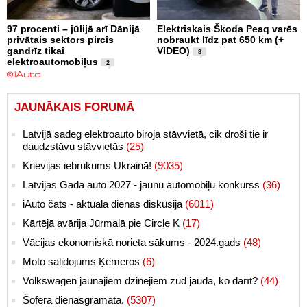
97 procenti – jūlijā arī Dānijā
Elektriskais Škoda Peaq varēs
privātais sektors pircis
nobraukt līdz pat 650 km (+
gandrīz tikai
VIDEO)
8
elektroautomobiļus
2
JAUNĀKAIS FORUMĀ
Latvijā sadeg elektroauto biroja stāvvietā, cik droši tie ir
daudzstāvu stāvvietās
(25)
Krievijas iebrukums Ukrainā!
(9035)
Latvijas Gada auto 2027 - jaunu automobiļu konkurss
(36)
iAuto čats - aktuālā dienas diskusija
(6011)
Kārtējā avārija Jūrmalā pie Circle K
(17)
Vācijas ekonomiskā norieta sākums - 2024.gads
(48)
Moto salidojums Ķemeros
(6)
Volkswagen jaunajiem dzinējiem zūd jauda, ko darīt?
(44)
Šofera dienasgrāmata.
(5307)