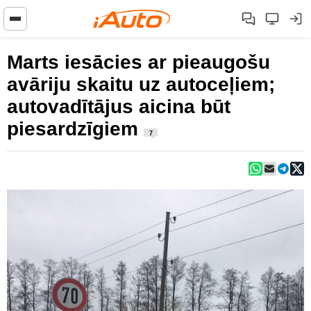
Marts iesācies ar pieaugošu
avāriju skaitu uz autoceļiem;
autovadītājus aicina būt
piesardzīgiem
7