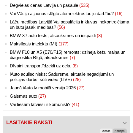
Degvielas cenas Latvijā un pasaulē
(535)
Vai Vācija atjaunos slēgto atomelektrostaciju darbību?
(16)
Lāču medības Latvijā! Vai populācija ir kļuvusi nekontrolējama
un būtu jāsāk medības?
(56)
BMW X7 auto tests, atsauksmes un iespaidi
(8)
Makslīgais intelekts (MI)
(177)
BMW F10 un X5 (E70/F15) remonts: dzinēja ķēžu maiņa un
diagnostika Rīgā, atsauksmes
(7)
Dīvaini transportlīdzekļi uz ceļa.
(8)
iAuto aculiecinieks: Sadursme, aktuālie negadījumi un
policijas darbs, sūti video (LIVE)
(28)
Jaunā iAuto.lv mobilā versija 2026
(27)
Gaismas auto
(27)
Vai tiešām latvieši ir komunisti?
(41)
LASĪTĀKIE RAKSTI
Dienas
Nedēļas