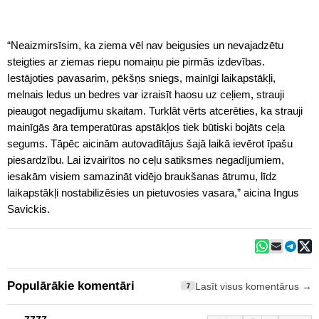
“Neaizmirsīsim, ka ziema vēl nav beigusies un nevajadzētu
steigties ar ziemas riepu nomaiņu pie pirmās izdevības.
Iestājoties pavasarim, pēkšņs sniegs, mainīgi laikapstākļi,
melnais ledus un bedres var izraisīt haosu uz ceļiem, strauji
pieaugot negadījumu skaitam. Turklāt vērts atcerēties, ka strauji
mainīgās āra temperatūras apstākļos tiek būtiski bojāts ceļa
segums. Tāpēc aicinām autovadītājus šajā laikā ievērot īpašu
piesardzību. Lai izvairītos no ceļu satiksmes negadījumiem,
iesakām visiem samazināt vidējo braukšanas ātrumu, līdz
laikapstākļi nostabilizēsies un pietuvosies vasara,” aicina Ingus
Savickis.
Populārākie komentāri
Lasīt visus komentārus →
7