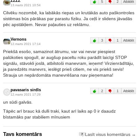
ZZZZ
5
2
Atbildēt
13.marts 2021 10:54
Cilvēku nozombē, ka labākās riepas un krutākās auto paškontroles
sistēmas būs pārākas par parastu fiziku. Ja ceļš ir slidens jāvadās
pēc apstākļiem. Nevar paļauties uz reklāmu.
Vernons
3
1
Atbildēt
12.marts 2021 17:14
Priekšā esošo, samazinot ātrumu, var vai nevar piespiest
palūkoties spogulī, ar augšup paceltu roku parādīt laicīgi STOP
signālu, stāvokli joslā, atbilstoši manevram, ieņemt! Virzienrādītāju,
ja paredzēts manevrs, ieslēgt prieš citiem, ne vis priekš sevis!
Strauja un nepārdomāta manevrēšana nav pieņemama!
pavasaris sirdīs
2
1
Atbildēt
12.marts 2021 17:29
un sūdi galvās.
Tāpēc arī brauc kā dulli traki, kaut arī laiks ap 0 ir daaudz
bīstamāks par stabiliem mīnusiem
Tavs komentārs
Lasīt visus komentārus →
7