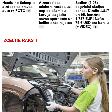
Netālu no Salaspils
Aizsardzības
Šodien (5.08)
p
aizdedzies kravas
ministrs norāda uz
degvielai akcijas
d
auto (+ FOTO
nepieciešamību
cenas: Dīzelis 1.817
a
2
Latvijai sagādāt
un 95. benzīns
savas spārnotās un
1.737 EUR! Nafta
ballistiskās raķetes
75.6 USD par barelu
(+ VIDEO)
5
9
IZCELTIE RAKSTI