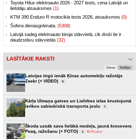
Toyota Hilux elektroauto 2026 - 2027 tests, cena Latvijā un
lietotāju atsauksmes
(1)
KTM 390 Enduro R motocikla tests 2026, atsauksmes
(0)
Šofera dienasgrāmata.
(5308)
Latvijā sadeg elektroauto biroja stāvvietā, cik droši tie ir
daudzstāvu stāvvietās
(32)
LASĪTĀKIE RAKSTI
Dienas
Nedēļas
Latvijas tirgū ienāk Ķīnas automobiļu ražotājs
Zeekr (+ VIDEO)
5
Kārļa Ulmaņa gatves un Lielirbes ielas krustojumā
ierīkos sabiedriskā transporta joslu
7
Škoda uzsāk sava lielākā modeļa, jaunā krosovera
Peaq, ražošanu (+ FOTO)
1