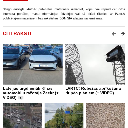
Stingri aizliegts iAuto.lv publicētos materiālus izmantot, kopēt vai reproducēt citos
interneta portālos, masu informācijas līdzekļos vai kā citādi rīkoties ar iAuto.lv
publicētajiem materiāliem bez rakstiskas EON SIA atļaujas saņemšanas.
CITI RAKSTI
Latvijas tirgū ienāk Ķīnas
LVRTC: Robežas aprīkošana
M
automobiļu ražotājs Zeekr (+
rit pēc plāniem (+ VIDEO)
v
VIDEO)
v
5
g