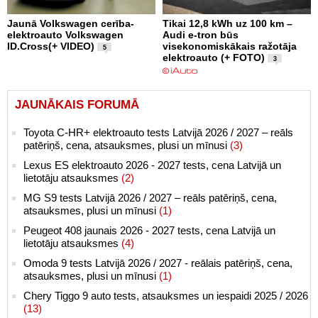
Jaunā Volkswagen cerība-
Tikai 12,8 kWh uz 100 km –
elektroauto Volkswagen
Audi e-tron būs
ID.Cross(+ VIDEO)
visekonomiskākais ražotāja
5
elektroauto (+ FOTO)
3
JAUNĀKAIS FORUMĀ
Toyota C-HR+ elektroauto tests Latvijā 2026 / 2027 – reāls
patēriņš, cena, atsauksmes, plusi un mīnusi
(3)
Lexus ES elektroauto 2026 - 2027 tests, cena Latvijā un
lietotāju atsauksmes
(2)
MG S9 tests Latvijā 2026 / 2027 – reāls patēriņš, cena,
atsauksmes, plusi un mīnusi
(1)
Peugeot 408 jaunais 2026 - 2027 tests, cena Latvijā un
lietotāju atsauksmes
(4)
Omoda 9 tests Latvijā 2026 / 2027 - reālais patēriņš, cena,
atsauksmes, plusi un mīnusi
(1)
Chery Tiggo 9 auto tests, atsauksmes un iespaidi 2025 / 2026
(13)