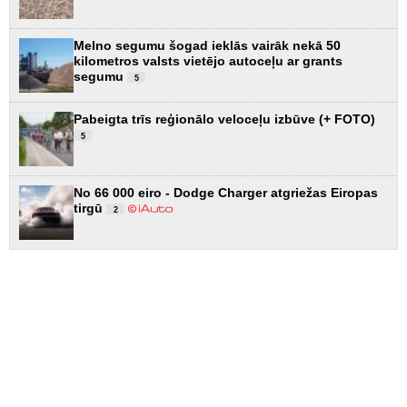
Melno segumu šogad ieklās vairāk nekā 50
kilometros valsts vietējo autoceļu ar grants
segumu
5
Pabeigta trīs reģionālo veloceļu izbūve (+ FOTO)
5
No 66 000 eiro - Dodge Charger atgriežas Eiropas
tirgū
2