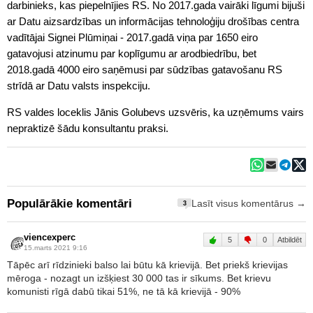
darbinieks, kas piepelnījies RS. No 2017.gada vairāki līgumi bijuši
ar Datu aizsardzības un informācijas tehnoloģiju drošības centra
vadītājai Signei Plūmiņai - 2017.gadā viņa par 1650 eiro
gatavojusi atzinumu par koplīgumu ar arodbiedrību, bet
2018.gadā 4000 eiro saņēmusi par sūdzības gatavošanu RS
strīdā ar Datu valsts inspekciju.
RS valdes loceklis Jānis Golubevs uzsvēris, ka uzņēmums vairs
nepraktizē šādu konsultantu praksi.
Populārākie komentāri
Lasīt visus komentārus →
3
viencexperc
5
0
Atbildēt
15.marts 2021 9:16
Tāpēc arī rīdzinieki balso lai būtu kā krievijā. Bet priekš krievijas
mēroga - nozagt un izšķiest 30 000 tas ir sīkums. Bet krievu
komunisti rīgā dabū tikai 51%, ne tā kā krievijā - 90%