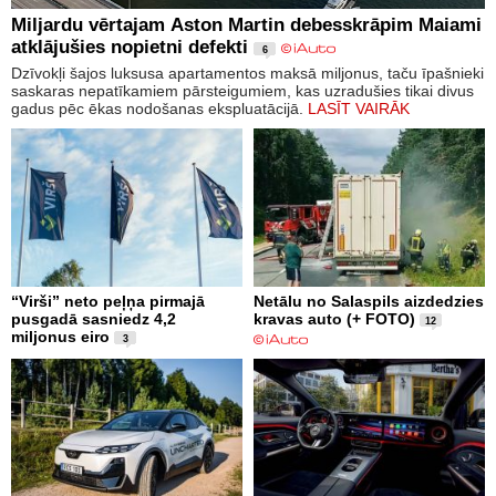
Miljardu vērtajam Aston Martin debesskrāpim Maiami
atklājušies nopietni defekti
6
Dzīvokļi šajos luksusa apartamentos maksā miljonus, taču īpašnieki
saskaras nepatīkamiem pārsteigumiem, kas uzradušies tikai divus
gadus pēc ēkas nodošanas ekspluatācijā.
LASĪT VAIRĀK
“Virši” neto peļņa pirmajā
Netālu no Salaspils aizdedzies
pusgadā sasniedz 4,2
kravas auto (+ FOTO)
12
miljonus eiro
3