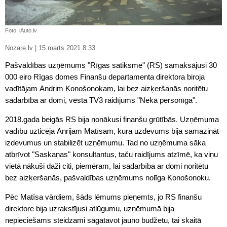
Foto: iAuto.lv
Nozare.lv | 15.marts 2021 8:33
Pašvaldības uzņēmums "Rīgas satiksme" (RS) samaksājusi 30
000 eiro Rīgas domes Finanšu departamenta direktora biroja
vadītājam Andrim Konošonokam, lai bez aizķeršanās noritētu
sadarbība ar domi, vēsta TV3 raidījums "Nekā personīga".
2018.gada beigās RS bija nonākusi finanšu grūtībās. Uzņēmuma
vadību uzticēja Anrijam Matīsam, kura uzdevums bija samazināt
izdevumus un stabilizēt uzņēmumu. Tad no uzņēmuma sāka
atbrīvot "Saskaņas" konsultantus, taču raidījums atzīmē, ka viņu
vietā nākuši daži citi, piemēram, lai sadarbība ar domi noritētu
bez aizķeršanās, pašvaldības uzņēmums nolīga Konošonoku.
Pēc Matīsa vārdiem, šāds lēmums pieņemts, jo RS finanšu
direktore bija uzrakstījusi atlūgumu, uzņēmumā bija
nepieciešams steidzami sagatavot jauno budžetu, tai skaitā