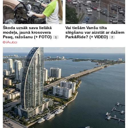
Škoda uzsāk sava lielākā
Vai tiešām Vanšu tilta
modeļa, jaunā krosovera
slēgšanu var aizstāt ar dažiem
Peaq, ražošanu (+ FOTO)
Park&Ride? (+ VIDEO)
1
7