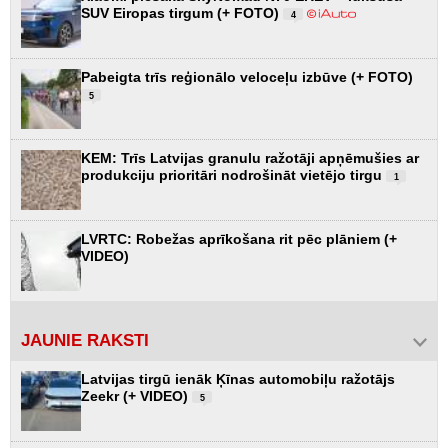
SUV Eiropas tirgum (+ FOTO)
4
Pabeigta trīs reģionālo veloceļu izbūve (+ FOTO)
5
KEM: Trīs Latvijas granulu ražotāji apņēmušies ar
produkciju prioritāri nodrošināt vietējo tirgu
1
LVRTC: Robežas aprīkošana rit pēc plāniem (+
VIDEO)
JAUNIE RAKSTI
Latvijas tirgū ienāk Ķīnas automobiļu ražotājs
Zeekr (+ VIDEO)
5