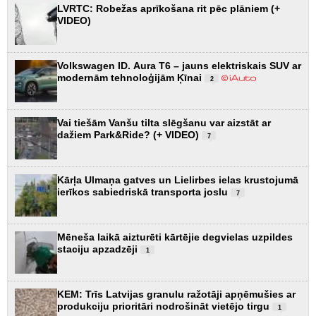
LVRTC: Robežas aprīkošana rit pēc plāniem (+
VIDEO)
Volkswagen ID. Aura T6 – jauns elektriskais SUV ar
modernām tehnoloģijām Ķīnai
2
Vai tiešām Vanšu tilta slēgšanu var aizstāt ar
dažiem Park&Ride? (+ VIDEO)
7
Kārļa Ulmaņa gatves un Lielirbes ielas krustojumā
ierīkos sabiedriskā transporta joslu
7
Mēneša laikā aizturēti kārtējie degvielas uzpildes
staciju apzadzēji
1
KEM: Trīs Latvijas granulu ražotāji apņēmušies ar
produkciju prioritāri nodrošināt vietējo tirgu
1