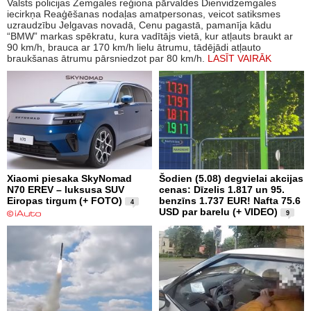
Valsts policijas Zemgales reģiona pārvaldes Dienvidzemgales
iecirkņa Reaģēšanas nodaļas amatpersonas, veicot satiksmes
uzraudzību Jelgavas novadā, Cenu pagastā, pamanīja kādu
“BMW” markas spēkratu, kura vadītājs vietā, kur atļauts braukt ar
90 km/h, brauca ar 170 km/h lielu ātrumu, tādējādi atļauto
braukšanas ātrumu pārsniedzot par 80 km/h.
LASĪT VAIRĀK
Xiaomi piesaka SkyNomad
Šodien (5.08) degvielai akcijas
N70 EREV – luksusa SUV
cenas: Dīzelis 1.817 un 95.
Eiropas tirgum (+ FOTO)
benzīns 1.737 EUR! Nafta 75.6
4
USD par barelu (+ VIDEO)
9