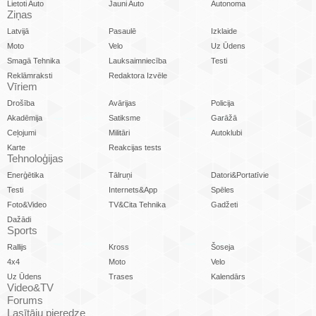
Lietoti Auto
Jauni Auto
Autonoma
Ziņas
Latvijā
Pasaulē
Izklaide
Moto
Velo
Uz Ūdens
Smagā Tehnika
Lauksaimniecība
Testi
Reklāmraksti
Redaktora Izvēle
Vīriem
Drošība
Avārijas
Policija
Akadēmija
Satiksme
Garāžā
Ceļojumi
Militāri
Autoklubi
Karte
Reakcijas tests
Tehnoloģijas
Enerģētika
Tālruņi
Datori&Portatīvie
Testi
Internets&App
Spēles
Foto&Video
TV&Cita Tehnika
Gadžeti
Dažādi
Sports
Rallijs
Kross
Šoseja
4x4
Moto
Velo
Uz Ūdens
Trases
Kalendārs
Video&TV
Forums
Lasītāju pieredze