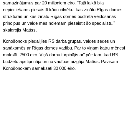
samazinājumus par 20 miljoniem eiro. "Tajā laikā bija
nepieciešams piesaistīt kādu cilvēku, kas zinātu Rīgas domes
struktūras un kas zinātu Rīgas domes budžeta veidošanas
principus un valdē mēs nolēmām piesaistīt šo speciālistu,"
skaidrojis Matīss.
Konošonoks piedalījies RS darba grupās, valdes sēdēs un
sanāksmēs ar Rīgas domes vadību. Par to viņam katru mēnesi
maksāti 2500 eiro. Viņš darbu turpinājis arī pēc tam, kad RS
budžetu apstiprināja un no vadības aizgāja Matīss. Pavisam
Konošonokam samaksāti 30 000 eiro.