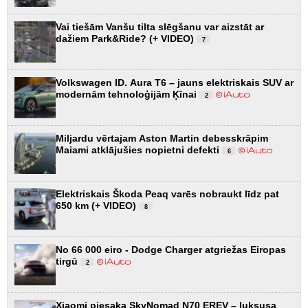
Vai tiešām Vanšu tilta slēgšanu var aizstāt ar
dažiem Park&Ride? (+ VIDEO)
7
Volkswagen ID. Aura T6 – jauns elektriskais SUV ar
modernām tehnoloģijām Ķīnai
2
Miljardu vērtajam Aston Martin debesskrāpim
Maiami atklājušies nopietni defekti
6
Elektriskais Škoda Peaq varēs nobraukt līdz pat
650 km (+ VIDEO)
8
No 66 000 eiro - Dodge Charger atgriežas Eiropas
tirgū
2
Xiaomi piesaka SkyNomad N70 EREV – luksusa