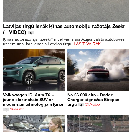
Latvijas tirgū ienāk Ķīnas automobiļu ražotājs Zeekr
(+ VIDEO)
5
Ķīnas autoražotājs "Zeekr" ir vēl viens šīs Āzijas valsts autobūves
uzņēmums, kas ienācis Latvijas tirgū.
LASĪT VAIRĀK
Volkswagen ID. Aura T6 –
No 66 000 eiro - Dodge
jauns elektriskais SUV ar
Charger atgriežas Eiropas
modernām tehnoloģijām Ķīnai
tirgū
2
2