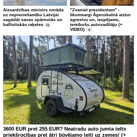
Aizsardzības ministrs norāda
"Zvaniet prezidentam" -
uz nepieciešamību Latvijai
likumsargi Āgenskalnā aiztur
sagādāt savas spārnotās un
agresīvu un, iespējams,
ballistiskās raķetes
iereibušu autovadītāju (+
11
VIDEO)
3
3600 EUR pret 255 EUR? Neatradu auto jumta telts
priekšrocības pret ātri būvējamo telti uz zemes! (+