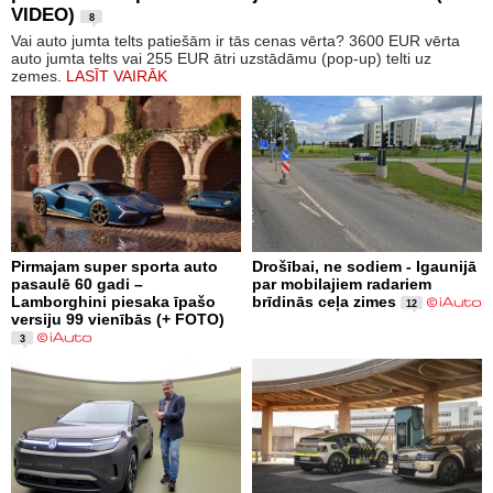
VIDEO)
8
Vai auto jumta telts patiešām ir tās cenas vērta? 3600 EUR vērta
auto jumta telts vai 255 EUR ātri uzstādāmu (pop-up) telti uz
zemes.
LASĪT VAIRĀK
Pirmajam super sporta auto
Drošībai, ne sodiem - Igaunijā
pasaulē 60 gadi –
par mobilajiem radariem
Lamborghini piesaka īpašo
brīdinās ceļa zimes
12
versiju 99 vienībās (+ FOTO)
3