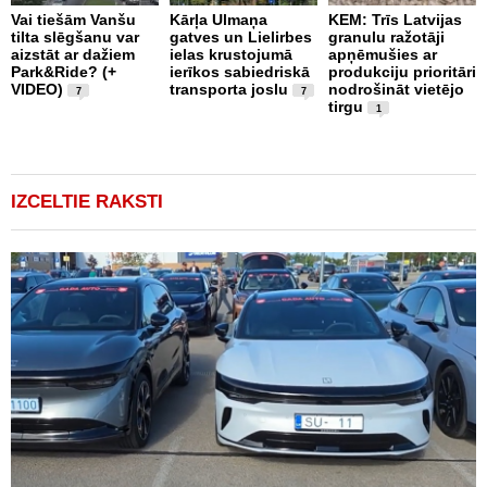
Vai tiešām Vanšu
Kārļa Ulmaņa
KEM: Trīs Latvijas
tilta slēgšanu var
gatves un Lielirbes
granulu ražotāji
“
aizstāt ar dažiem
ielas krustojumā
apņēmušies ar
p
Park&Ride? (+
ierīkos sabiedriskā
produkciju prioritāri
s
VIDEO)
transporta joslu
nodrošināt vietējo
m
7
7
tirgu
1
IZCELTIE RAKSTI