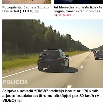
Fotogalerija: Jaunais Subaru
Arī Mercedes atgriezīs fiziskās
Uncharted (+FOTO)
pogas, tomēr ekrāni dominēs
3
6
Jelgavas novadā “BMW” vadītājs brauc ar 170 km/h,
atļauto braukšanas ātrumu pārkāpjot par 80 km/h (+
VIDEO)
6