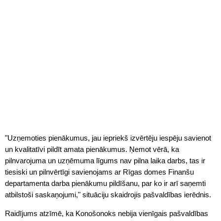
"Uzņemoties pienākumus, jau iepriekš izvērtēju iespēju savienot
un kvalitatīvi pildīt amata pienākumus. Ņemot vērā, ka
pilnvarojuma un uzņēmuma līgums nav pilna laika darbs, tas ir
tiesiski un pilnvērtīgi savienojams ar Rīgas domes Finanšu
departamenta darba pienākumu pildīšanu, par ko ir arī saņemti
atbilstoši saskaņojumi," situāciju skaidrojis pašvaldības ierēdnis.
Raidījums atzīmē, ka Konošonoks nebija vienīgais pašvaldības