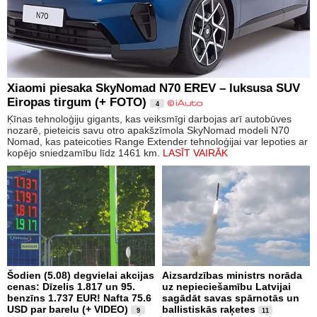
Xiaomi piesaka SkyNomad N70 EREV – luksusa SUV
Eiropas tirgum (+ FOTO)
4
Ķīnas tehnoloģiju gigants, kas veiksmīgi darbojas arī autobūves
nozarē, pieteicis savu otro apakšzīmola SkyNomad modeli N70
Nomad, kas pateicoties Range Extender tehnoloģijai var lepoties ar
kopējo sniedzamību līdz 1461 km.
LASĪT VAIRĀK
Šodien (5.08) degvielai akcijas
Aizsardzības ministrs norāda
cenas: Dīzelis 1.817 un 95.
uz nepieciešamību Latvijai
benzīns 1.737 EUR! Nafta 75.6
sagādāt savas spārnotās un
USD par barelu (+ VIDEO)
ballistiskās raķetes
9
11