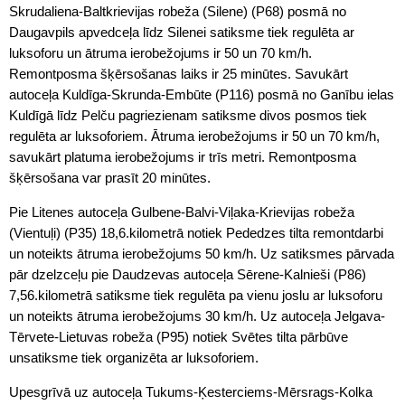
Skrudaliena-Baltkrievijas robeža (Silene) (P68) posmā no
Daugavpils apvedceļa līdz Silenei satiksme tiek regulēta ar
luksoforu un ātruma ierobežojums ir 50 un 70 km/h.
Remontposma šķērsošanas laiks ir 25 minūtes. Savukārt
autoceļa Kuldīga-Skrunda-Embūte (P116) posmā no Ganību ielas
Kuldīgā līdz Pelču pagriezienam satiksme divos posmos tiek
regulēta ar luksoforiem. Ātruma ierobežojums ir 50 un 70 km/h,
savukārt platuma ierobežojums ir trīs metri. Remontposma
šķērsošana var prasīt 20 minūtes.
Pie Litenes autoceļa Gulbene-Balvi-Viļaka-Krievijas robeža
(Vientuļi) (P35) 18,6.kilometrā notiek Pededzes tilta remontdarbi
un noteikts ātruma ierobežojums 50 km/h. Uz satiksmes pārvada
pār dzelzceļu pie Daudzevas autoceļa Sērene-Kalnieši (P86)
7,56.kilometrā satiksme tiek regulēta pa vienu joslu ar luksoforu
un noteikts ātruma ierobežojums 30 km/h. Uz autoceļa Jelgava-
Tērvete-Lietuvas robeža (P95) notiek Svētes tilta pārbūve
unsatiksme tiek organizēta ar luksoforiem.
Upesgrīvā uz autoceļa Tukums-Ķesterciems-Mērsrags-Kolka