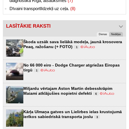
diagnostika Rīgā, atsauksmes
(7)
Dīvaini transportlīdzekļi uz ceļa.
(8)
LASĪTĀKIE RAKSTI
Dienas
Nedēļas
Škoda uzsāk sava lielākā modeļa, jaunā krosovera
Peaq, ražošanu (+ FOTO)
1
No 66 000 eiro - Dodge Charger atgriežas Eiropas
tirgū
1
Miljardu vērtajam Aston Martin debesskrāpim
Maiami atklājušies nopietni defekti
6
Kārļa Ulmaņa gatves un Lielirbes ielas krustojumā
ierīkos sabiedriskā transporta joslu
3