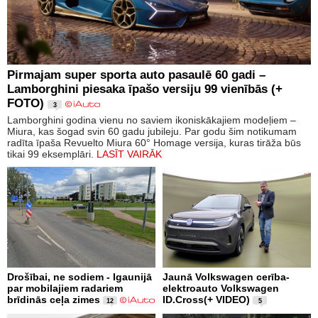
Pirmajam super sporta auto pasaulē 60 gadi –
Lamborghini piesaka īpašo versiju 99 vienībās (+
FOTO)
3
Lamborghini godina vienu no saviem ikoniskākajiem modeļiem –
Miura, kas šogad svin 60 gadu jubileju. Par godu šim notikumam
radīta īpaša Revuelto Miura 60° Homage versija, kuras tirāža būs
tikai 99 eksemplāri.
LASĪT VAIRĀK
Drošībai, ne sodiem - Igaunijā
Jaunā Volkswagen cerība-
par mobilajiem radariem
elektroauto Volkswagen
brīdinās ceļa zimes
ID.Cross(+ VIDEO)
12
5