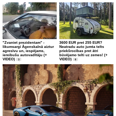
"Zvaniet prezidentam" -
3600 EUR pret 255 EUR?
likumsargi Āgenskalnā aiztur
Neatradu auto jumta telts
agresīvu un, iespējams,
priekšrocības pret ātri
iereibušu autovadītāju (+
būvējamo telti uz zemes! (+
VIDEO)
VIDEO)
3
8