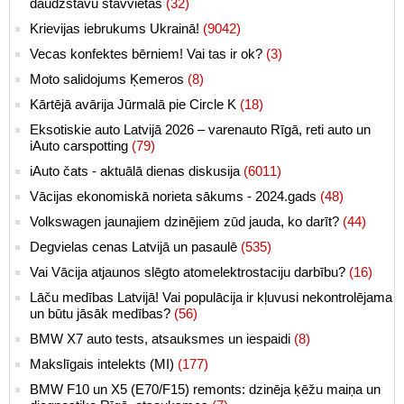
daudzstāvu stāvvietās
(32)
Krievijas iebrukums Ukrainā!
(9042)
Vecas konfektes bērniem! Vai tas ir ok?
(3)
Moto salidojums Ķemeros
(8)
Kārtējā avārija Jūrmalā pie Circle K
(18)
Eksotiskie auto Latvijā 2026 – varenauto Rīgā, reti auto un
iAuto carspotting
(79)
iAuto čats - aktuālā dienas diskusija
(6011)
Vācijas ekonomiskā norieta sākums - 2024.gads
(48)
Volkswagen jaunajiem dzinējiem zūd jauda, ko darīt?
(44)
Degvielas cenas Latvijā un pasaulē
(535)
Vai Vācija atjaunos slēgto atomelektrostaciju darbību?
(16)
Lāču medības Latvijā! Vai populācija ir kļuvusi nekontrolējama
un būtu jāsāk medības?
(56)
BMW X7 auto tests, atsauksmes un iespaidi
(8)
Makslīgais intelekts (MI)
(177)
BMW F10 un X5 (E70/F15) remonts: dzinēja ķēžu maiņa un