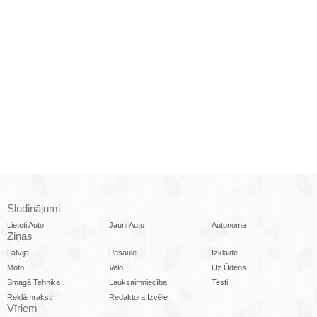
Sludinājumi
Lietoti Auto
Jauni Auto
Autonoma
Ziņas
Latvijā
Pasaulē
Izklaide
Moto
Velo
Uz Ūdens
Smagā Tehnika
Lauksaimniecība
Testi
Reklāmraksti
Redaktora Izvēle
Vīriem