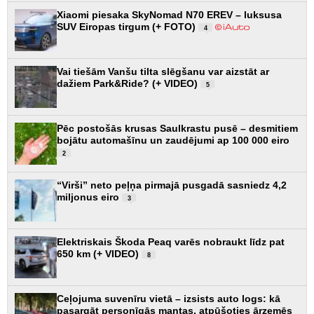
Xiaomi piesaka SkyNomad N70 EREV – luksusa
SUV Eiropas tirgum (+ FOTO)
4
Vai tiešām Vanšu tilta slēgšanu var aizstāt ar
dažiem Park&Ride? (+ VIDEO)
5
Pēc postošās krusas Saulkrastu pusē – desmitiem
bojātu automašīnu un zaudējumi ap 100 000 eiro
2
“Virši” neto peļņa pirmajā pusgadā sasniedz 4,2
miljonus eiro
3
Elektriskais Škoda Peaq varēs nobraukt līdz pat
650 km (+ VIDEO)
8
Ceļojuma suvenīru vietā – izsists auto logs: kā
pasargāt personīgās mantas, atpūšoties ārzemēs