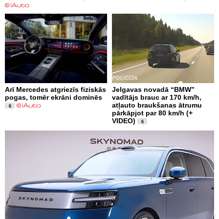
Arī Mercedes atgriezīs fiziskās
Jelgavas novadā “BMW”
pogas, tomēr ekrāni dominēs
vadītājs brauc ar 170 km/h,
atļauto braukšanas ātrumu
6
pārkāpjot par 80 km/h (+
VIDEO)
6