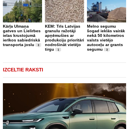
Kārļa Ulmaņa
KEM: Trīs Latvijas
Melno segumu
F
gatves un Lielirbes
granulu ražotāji
šogad ieklās vairāk
J
ielas krustojumā
apņēmušies ar
nekā 50 kilometros
U
ierīkos sabiedriskā
produkciju prioritāri
valsts vietējo
transporta joslu
nodrošināt vietējo
autoceļu ar grants
3
tirgu
segumu
1
3
IZCELTIE RAKSTI