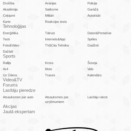
Drošība
Avārijas
Policija
Akadēmija
Satiksme
Garāžā
Ceļojumi
Militāri
Autoklubi
Karte
Reakcijas tests
Tehnoloģijas
Enerģētika
Tālruņi
Datori&Portatīvie
Testi
Internets&App
Spēles
Foto&Video
TV&Cita Tehnika
Gadžeti
Dažādi
Sports
Rallijs
Kross
Šoseja
4x4
Moto
Velo
Uz Ūdens
Trases
Kalendārs
Video&TV
Forums
Lasītāju pieredze
Atsauksmes par auto
Atsauksmes par
Lasītāju raksti
uzņēmumiem
Akcijas
Jautā ekspertam