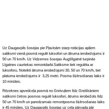
Uz Daugavpils šosejas pie Pļaviņām starp rotācijas apļiem
satiksmi vienā posmā regulē luksofori un ātruma ierobežojums ir
50 un 70 km/h. Uz Vidzemes šosejas Augšlīgatnē turpinās
Līgatnes caurtekas remontdarbi.Satiksme tiek regulēta ar
luksoforu. Noteikti ātruma ierobežojumi 30, 50 un 70 km/h, bet
platuma ierobežojums ir 3,25 metri. Posma šķērsošanas laiks ir
10 minūtes.
Rēzeknes apvedceļa posmā no Greivuļiem līdz Greiškāniem
satiksmi četros posmos regulē luksofori, ātrums ierobežots līdz
50 un 70 km/h un paredzamais remontposma šķērsošanas laiks
ir 45 minūtes. Uz Daugavpils šosejas uz ceļa pārvada pār