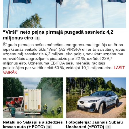
“Virši” neto peļņa pirmajā pusgadā sasniedz 4,2
miljonus eiro
3
Šī gada pirmajos sešos mēnešos energoresursu tirgotājs un ērtas
iepirkšanās veikalu tīkls “Virši” (AS VIRŠI-A un ar to saistītie grupas
uzņēmumi) sasniedzis 4,2 miljonu eiro peļņu, savukārt uzņēmuma
nerevidētais apgrozījums pieaudzis par 22 %, uzrādot 229,7
miljonus eiro. Uzņēmuma EBITDA sešu mēnešu rādītājs
palielinājies par vairāk nekā 60 %, veidojot 10,1 miljonu eiro.
LASĪT
VAIRĀK
Netālu no Salaspils aizdedzies
Fotogalerija: Jaunais Subaru
kravas auto (+ FOTO)
Uncharted (+FOTO)
12
3