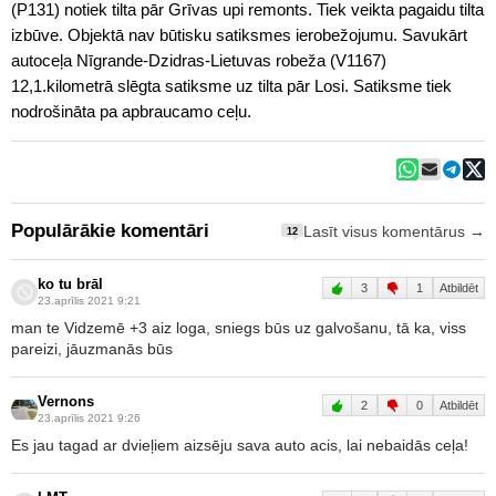
(P131) notiek tilta pār Grīvas upi remonts. Tiek veikta pagaidu tilta
izbūve. Objektā nav būtisku satiksmes ierobežojumu. Savukārt
autoceļa Nīgrande-Dzidras-Lietuvas robeža (V1167)
12,1.kilometrā slēgta satiksme uz tilta pār Losi. Satiksme tiek
nodrošināta pa apbraucamo ceļu.
Populārākie komentāri
Lasīt visus komentārus →
12
ko tu brāl
3
1
Atbildēt
23.aprīlis 2021 9:21
man te Vidzemē +3 aiz loga, sniegs būs uz galvošanu, tā ka, viss
pareizi, jāuzmanās būs
Vernons
2
0
Atbildēt
23.aprīlis 2021 9:26
Es jau tagad ar dvieļiem aizsēju sava auto acis, lai nebaidās ceļa!