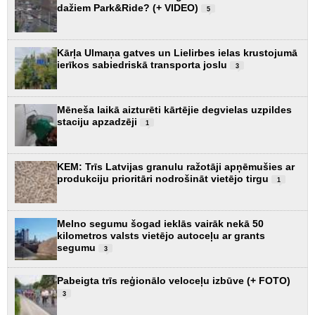
dažiem Park&Ride? (+ VIDEO)
5
Kārļa Ulmaņa gatves un Lielirbes ielas krustojumā
ierīkos sabiedriskā transporta joslu
3
Mēneša laikā aizturēti kārtējie degvielas uzpildes
staciju apzadzēji
1
KEM: Trīs Latvijas granulu ražotāji apņēmušies ar
produkciju prioritāri nodrošināt vietējo tirgu
1
Melno segumu šogad ieklās vairāk nekā 50
kilometros valsts vietējo autoceļu ar grants
segumu
3
Pabeigta trīs reģionālo veloceļu izbūve (+ FOTO)
3