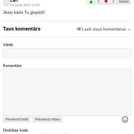
LMT
2
2
Atbildēt
23.aprīlis 2021 11:05
Jēziņ kāds Tu glupiņš!
Tavs komentārs
Lasīt visus komentārus →
12
Vārds
Komentārs
Pievienot bildi
Pievienot video
Drošības kods