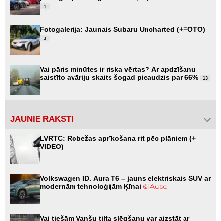
1
Fotogalerija: Jaunais Subaru Uncharted (+FOTO)
3
Vai pāris minūtes ir riska vērtas? Ar apdzīšanu
saistīto avāriju skaits šogad pieaudzis par 66%
13
JAUNIE RAKSTI
LVRTC: Robežas aprīkošana rit pēc plāniem (+
VIDEO)
Volkswagen ID. Aura T6 – jauns elektriskais SUV ar
modernām tehnoloģijām Ķīnai
Vai tiešām Vanšu tilta slēgšanu var aizstāt ar