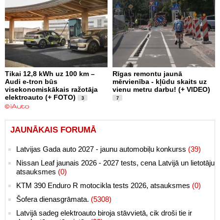
Tikai 12,8 kWh uz 100 km –
Rīgas remontu jaunā
Audi e-tron būs
mērvienība - kļūdu skaits uz
visekonomiskākais ražotāja
vienu metru darbu! (+ VIDEO)
elektroauto (+ FOTO)
3
7
JAUNĀKAIS FORUMĀ
Latvijas Gada auto 2027 - jaunu automobiļu konkurss
(39)
Nissan Leaf jaunais 2026 - 2027 tests, cena Latvijā un lietotāju
atsauksmes
(0)
KTM 390 Enduro R motocikla tests 2026, atsauksmes
(0)
Šofera dienasgrāmata.
(5308)
Latvijā sadeg elektroauto biroja stāvvietā, cik droši tie ir