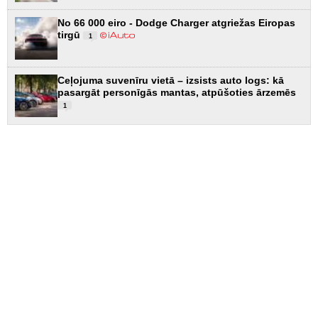
No 66 000 eiro - Dodge Charger atgriežas Eiropas
tirgū
1
Ceļojuma suvenīru vietā – izsists auto logs: kā
pasargāt personīgās mantas, atpūšoties ārzemēs
1