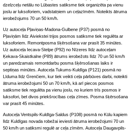
dzelzceļu netālu no Lūbastes satiksme tiek organizēta pa vienu
joslu ar luksoforiem, vadstatņiem un ceļazīmēm. Noteikts ātruma
ierobežojums 70 un 50 km/h.
Uz autoceļa Pļaviņas-Madona-Gulbene (P37) posmā no
Pļaviņām līdz Aiviekstei trijos posmos satiksme tiek regulēta ar
luksoforiem. Remontposma šķērsošana var prasīt 35 minūtes.
Uz autoceļa Iecava-Stelpe (P92) no Nīzeres līdz autoceļam
Ķekava-Skaistkalne (P89) ātrums ierobežots līdz 70 un 50 km/h
un paredzamais remontdarbu posma šķērsošanas laiks ir
septiņas minūtes. Autoceļa Tukums-Kuldīga (P121) posmā no
Līduma līdz Grenčiem, kur tiek veikti ceļa pārbūves darbi, noteikti
ātruma ierobežojumi 50 un 70 km/h, kā arī piecos posmos
satiksme tiek regulēta pa vienu joslu, no kuriem trīs posmos ir
luksofori, bet divos priekšrocības ceļa zīmes. Posma šķērsošana
var prasīt 45 minūtes.
Autoceļa Ventspils-Kuldīga-Saldus (P108) posmā no Kūlu kapiem
līdz Kuldīgas novada robežai ieviesti ātruma ierobežojumi 70 un
50 km/h un satiksmi regulē ar ceļa zīmēm. Autoceļa Daugavpils-