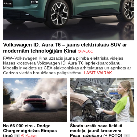
Volkswagen ID. Aura T6 – jauns elektriskais SUV ar
modernām tehnoloģijām Ķīnai
FAW–Volkswagen Ķīnā uzsācis jaunā pilnībā elektriskā vidējās
klases krosovera Volkswagen ID. Aura T6 iepriekšpārdošanu.
Modelis ir veidots uz CEA elektroniskās arhitektūras un aprīkots ar
Carizon viedās braukšanas palīgsistēmu.
LASĪT VAIRĀK
No 66 000 eiro - Dodge
Škoda uzsāk sava lielākā
Charger atgriežas Eiropas
modeļa, jaunā krosovera
tirgū
Peaq, ražošanu (+ FOTO)
1
1