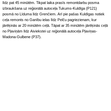
līdz pat 45 minūtēm. Tikpat laika prasīs remontdarbu posma
izbraukšana uz reģionālā autoceļa Tukums-Kuldīga (P121)
posmā no Līduma līdz Grenčiem. Arī pie pašas Kuldīgas notiek
ceļa remonts no Ganību ielas līdz Pelču pagriezienam, kur
jārēķinās ar 20 minūtēm ceļā. Tāpat ar 35 minūtēm jārēķinās ceļā
no Pļaviņām līdz Aiviekstei uz reģionālā autoceļa Pļaviņas-
Madona-Gulbene (P37).