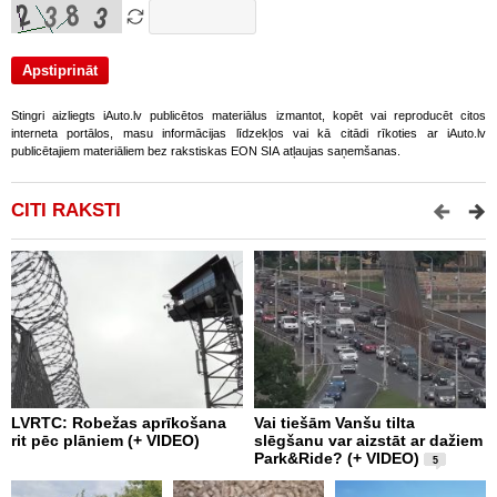
Stingri aizliegts iAuto.lv publicētos materiālus izmantot, kopēt vai reproducēt citos
interneta portālos, masu informācijas līdzekļos vai kā citādi rīkoties ar iAuto.lv
publicētajiem materiāliem bez rakstiskas EON SIA atļaujas saņemšanas.
CITI RAKSTI
LVRTC: Robežas aprīkošana
Vai tiešām Vanšu tilta
P
rit pēc plāniem (+ VIDEO)
slēgšanu var aizstāt ar dažiem
v
Park&Ride? (+ VIDEO)
5