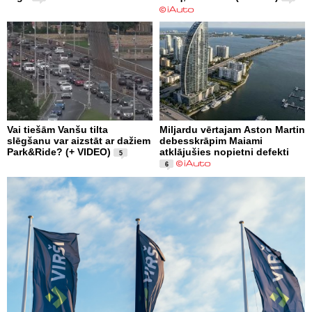
Vai tiešām Vanšu tilta
Miljardu vērtajam Aston Martin
slēgšanu var aizstāt ar dažiem
debesskrāpim Maiami
Park&Ride? (+ VIDEO)
atklājušies nopietni defekti
5
6