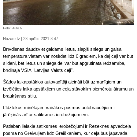
Foto: iAuto.lv
Nozare.lv | 23.aprīlis 2021 8:47
Brīvdienās daudzviet gaidāms lietus, slapjš sniegs un gaisa
temperatūra vietām var noslīdēt līdz 0 grādiem, kā dēļ ceļi var būt
slideni, bet lietus un sniega dēļ var būt apgrūtināta redzamība,
brīdināja VSIA "Latvijas Valsts ceļi".
Šādos laikapstākļos autovadītāji aicināti būt uzmanīgiem un
izvēlēties laika apstākļiem un ceļa stāvoklim piemērotu ātrumu un
braukšanas stilu.
Līdztekus minētajam vairākos posmos autobraucējiem ir
jārēķinās arī ar satiksmes ierobežojumiem.
Patlaban lielākie satiksmes ierobežojumi ir Rēzeknes apvedceļa
posmā no Greivuļiem līdz Greiškāniem, kur ceļā būs jāpavada