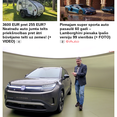
3600 EUR pret 255 EUR?
Pirmajam super sporta auto
Neatradu auto jumta telts
pasaulē 60 gadi –
priekšrocības pret ātri
Lamborghini piesaka īpašo
būvējamo telti uz zemes! (+
versiju 99 vienībās (+ FOTO)
VIDEO)
4
2