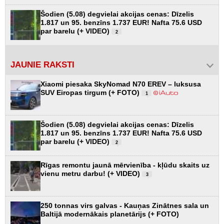
Šodien (5.08) degvielai akcijas cenas: Dīzelis
1.817 un 95. benzīns 1.737 EUR! Nafta 75.6 USD
par barelu (+ VIDEO)
2
JAUNIE RAKSTI
Xiaomi piesaka SkyNomad N70 EREV – luksusa
SUV Eiropas tirgum (+ FOTO)
1
Šodien (5.08) degvielai akcijas cenas: Dīzelis
1.817 un 95. benzīns 1.737 EUR! Nafta 75.6 USD
par barelu (+ VIDEO)
2
Rīgas remontu jaunā mērvienība - kļūdu skaits uz
vienu metru darbu! (+ VIDEO)
3
250 tonnas virs galvas - Kauņas Zinātnes sala un
Baltijā modernākais planetārijs (+ FOTO)