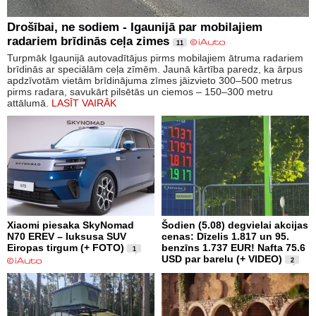
Drošībai, ne sodiem - Igaunijā par mobilajiem
radariem brīdinās ceļa zimes
11
Turpmāk Igaunijā autovadītājus pirms mobilajiem ātruma radariem
brīdinās ar speciālām ceļa zīmēm. Jaunā kārtība paredz, ka ārpus
apdzīvotām vietām brīdinājuma zīmes jāizvieto 300–500 metrus
pirms radara, savukārt pilsētās un ciemos – 150–300 metru
attālumā.
LASĪT VAIRĀK
Xiaomi piesaka SkyNomad
Šodien (5.08) degvielai akcijas
N70 EREV – luksusa SUV
cenas: Dīzelis 1.817 un 95.
Eiropas tirgum (+ FOTO)
benzīns 1.737 EUR! Nafta 75.6
1
USD par barelu (+ VIDEO)
2