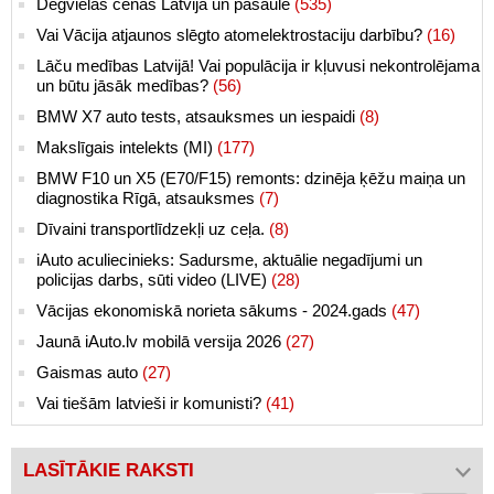
Degvielas cenas Latvijā un pasaulē
(535)
Vai Vācija atjaunos slēgto atomelektrostaciju darbību?
(16)
Lāču medības Latvijā! Vai populācija ir kļuvusi nekontrolējama
un būtu jāsāk medības?
(56)
BMW X7 auto tests, atsauksmes un iespaidi
(8)
Makslīgais intelekts (MI)
(177)
BMW F10 un X5 (E70/F15) remonts: dzinēja ķēžu maiņa un
diagnostika Rīgā, atsauksmes
(7)
Dīvaini transportlīdzekļi uz ceļa.
(8)
iAuto aculiecinieks: Sadursme, aktuālie negadījumi un
policijas darbs, sūti video (LIVE)
(28)
Vācijas ekonomiskā norieta sākums - 2024.gads
(47)
Jaunā iAuto.lv mobilā versija 2026
(27)
Gaismas auto
(27)
Vai tiešām latvieši ir komunisti?
(41)
LASĪTĀKIE RAKSTI