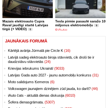
Mazais elektroauto Cupra
Tesla pirmie pasaulē saražo 10
Raval jaudīgi startē Latvijas
miljonus elektromobiļu
9
tirgū (+ VIDEO)
3
JAUNĀKAIS FORUMĀ
Kārtējā avārija Jūrmalā pie Circle K
(16)
Latvijā sadeg elektroauto biroja stāvvietā, cik droši tie ir
daudzstāvu stāvvietās
(24)
Krievijas iebrukums Ukrainā!
(9033)
Latvijas Gada auto 2027 - jaunu automobiļu konkurss
(31)
Moto salidojums Ķemeros
(6)
Volkswagen jaunajiem dzinējiem zūd jauda, ko darīt?
(44)
iAuto čats - aktuālā dienas diskusija
(6010)
Šofera dienasgrāmata.
(5307)