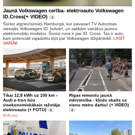
Jaunā Volkswagen cerība- elektroauto Volkswagen
ID.Cross(+ VIDEO)
1
Šoreiz atgriezīsimies Hamburgā, kur pavasarī TV Autoziņas
viesojās Volkswagen ID. bulvārī, un satikām vairākus jaunos
elektromobiļu modeļus. Šoreiz runa ir par ID. Cross. Tas ir auto,
kam potenciāli vajadzētu kļūt par Volkswagen dižpārdokli.
LASĪT
VAIRĀK
Tikai 12,8 kWh uz 100 km –
Rīgas remontu jaunā
Audi e-tron būs
mērvienība - kļūdu skaits uz
visekonomiskākais ražotāja
vienu metru darbu! (+ VIDEO)
elektroauto (+ FOTO)
3
3