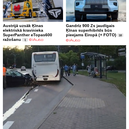
Austrijā uzsāk Ķīnas
Gandrīz 900 Zs jaudīgais
elektriskā kravinieka
Ķīnas superhibrīds būs
SuperPanther eTopas600
pieejams Eiropā (+ FOTO)
10
ražošanu
1