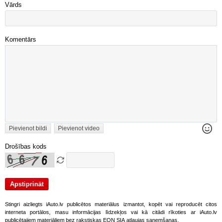
Vārds
Komentārs
Pievienot bildi
Pievienot video
Drošības kods
Stingri aizliegts iAuto.lv publicētos materiālus izmantot, kopēt vai reproducēt citos
interneta portālos, masu informācijas līdzekļos vai kā citādi rīkoties ar iAuto.lv
publicētajiem materiāliem bez rakstiskas EON SIA atļaujas saņemšanas.