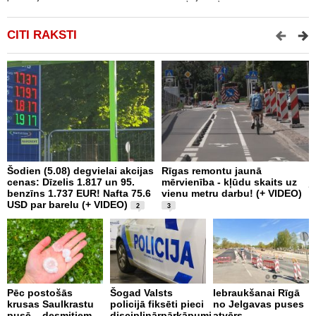
CITI RAKSTI
Šodien (5.08) degvielai akcijas
Rīgas remontu jaunā
J
cenas: Dīzelis 1.817 un 95.
mērvienība - kļūdu skaits uz
j
benzīns 1.737 EUR! Nafta 75.6
vienu metru darbu! (+ VIDEO)
B
USD par barelu (+ VIDEO)
p
2
3
b
Pēc postošās
Šogad Valsts
Iebraukšanai Rīgā
krusas Saulkrastu
policijā fiksēti pieci
no Jelgavas puses
C
pusē – desmitiem
disciplinārpārkāpumi
atvērs
a