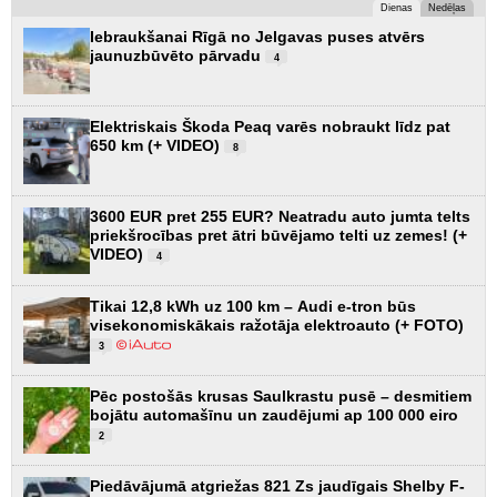
Dienas
Nedēļas
Iebraukšanai Rīgā no Jelgavas puses atvērs
jaunuzbūvēto pārvadu
4
Elektriskais Škoda Peaq varēs nobraukt līdz pat
650 km (+ VIDEO)
8
3600 EUR pret 255 EUR? Neatradu auto jumta telts
priekšrocības pret ātri būvējamo telti uz zemes! (+
VIDEO)
4
Tikai 12,8 kWh uz 100 km – Audi e-tron būs
visekonomiskākais ražotāja elektroauto (+ FOTO)
3
Pēc postošās krusas Saulkrastu pusē – desmitiem
bojātu automašīnu un zaudējumi ap 100 000 eiro
2
Piedāvājumā atgriežas 821 Zs jaudīgais Shelby F-