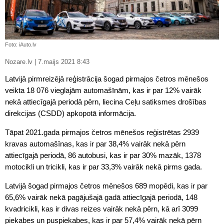
Foto: iAuto.lv
Nozare.lv | 7.maijs 2021 8:43
Latvijā pirmreizējā reģistrācija šogad pirmajos četros mēnešos
veikta 18 076 vieglajām automašīnām, kas ir par 12% vairāk
nekā attiecīgajā periodā pērn, liecina Ceļu satiksmes drošības
direkcijas (CSDD) apkopotā informācija.
Tāpat 2021.gada pirmajos četros mēnešos reģistrētas 2939
kravas automašīnas, kas ir par 38,4% vairāk nekā pērn
attiecīgajā periodā, 86 autobusi, kas ir par 30% mazāk, 1378
motocikli un tricikli, kas ir par 33,3% vairāk nekā pirms gada.
Latvijā šogad pirmajos četros mēnešos 689 mopēdi, kas ir par
65,6% vairāk nekā pagājušajā gadā attiecīgajā periodā, 148
kvadricikli, kas ir divas reizes vairāk nekā pērn, kā arī 3099
piekabes un puspiekabes, kas ir par 57,4% vairāk nekā pērn