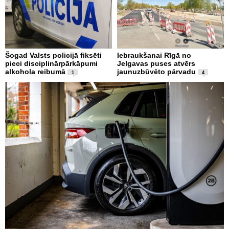
Šogad Valsts policijā fiksēti
Iebraukšanai Rīgā no
pieci disciplinārpārkāpumi
Jelgavas puses atvērs
alkohola reibumā
jaunuzbūvēto pārvadu
1
4