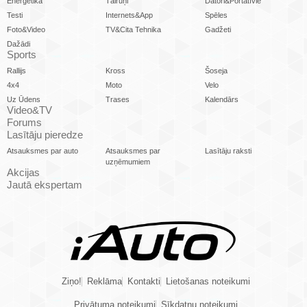
Enerģētika
Tālruņi
Datori&Portatīvie
Testi
Internets&App
Spēles
Foto&Video
TV&Cita Tehnika
Gadžeti
Dažādi
Sports
Rallijs
Kross
Šoseja
4x4
Moto
Velo
Uz Ūdens
Trases
Kalendārs
Video&TV
Forums
Lasītāju pieredze
Atsauksmes par auto
Atsauksmes par
Lasītāju raksti
uzņēmumiem
Akcijas
Jautā ekspertam
Ziņo!
Reklāma
Kontakti
Lietošanas noteikumi
Privātuma noteikumi
Sīkdatņu noteikumi