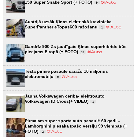
150 Super Snake Sport (+ FOTO)
9
Austrijā uzsāk Ķīnas elektriskā kravinieka
SuperPanther eTopas600 ražošanu
1
Gandrīz 900 Zs jaudīgais Ķīnas superhibrīds būs
pieejams Eiropā (+ FOTO)
10
Tesla pirmie pasaulē saražo 10 miljonus
elektromobiļu
9
Jaunā Volkswagen cerība- elektroauto
Volkswagen ID.Cross(+ VIDEO)
1
Pirmajam super sporta auto pasaulē 60 gadi –
Lamborghini piesaka īpašo versiju 99 vienībās (+
FOTO)
2