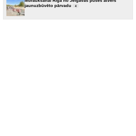
Iebraukšanai Rīgā no Jelgavas puses atvērs
jaunuzbūvēto pārvadu
4