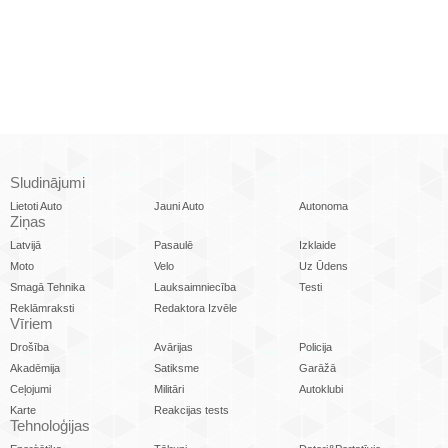
Sludinājumi
Lietoti Auto
Jauni Auto
Autonoma
Ziņas
Latvijā
Pasaulē
Izklaide
Moto
Velo
Uz Ūdens
Smagā Tehnika
Lauksaimniecība
Testi
Reklāmraksti
Redaktora Izvēle
Vīriem
Drošība
Avārijas
Policija
Akadēmija
Satiksme
Garāžā
Ceļojumi
Militāri
Autoklubi
Karte
Reakcijas tests
Tehnoloģijas