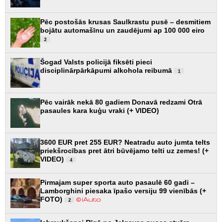
Pēc postošās krusas Saulkrastu pusē – desmitiem
bojātu automašīnu un zaudējumi ap 100 000 eiro
2
Šogad Valsts policijā fiksēti pieci
disciplinārpārkāpumi alkohola reibumā
1
Pēc vairāk nekā 80 gadiem Donavā redzami Otrā
pasaules kara kuģu vraki (+ VIDEO)
3600 EUR pret 255 EUR? Neatradu auto jumta telts
priekšrocības pret ātri būvējamo telti uz zemes! (+
VIDEO)
4
Pirmajam super sporta auto pasaulē 60 gadi –
Lamborghini piesaka īpašo versiju 99 vienībās (+
FOTO)
2