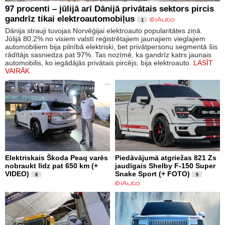
97 procenti – jūlijā arī Dānijā privātais sektors pircis
gandrīz tikai elektroautomobiļus
1
Dānija strauji tuvojas Norvēģijai elektroauto popularitātes ziņā.
Jūlijā 80,2% no visiem valstī reģistrētajiem jaunajiem vieglajiem
automobiļiem bija pilnībā elektriski, bet privātpersonu segmentā šis
rādītājs sasniedza pat 97%. Tas nozīmē, ka gandrīz katrs jaunais
automobilis, ko iegādājās privātais pircējs, bija elektroauto.
LASĪT
VAIRĀK
Elektriskais Škoda Peaq varēs
Piedāvājumā atgriežas 821 Zs
nobraukt līdz pat 650 km (+
jaudīgais Shelby F-150 Super
VIDEO)
Snake Sport (+ FOTO)
8
9