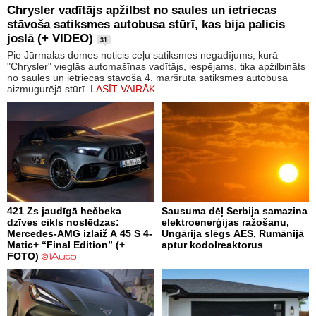
Chrysler vadītājs apžilbst no saules un ietriecas
stāvoša satiksmes autobusa stūrī, kas bija palicis
joslā (+ VIDEO)
31
Pie Jūrmalas domes noticis ceļu satiksmes negadījums, kurā
"Chrysler" vieglās automašīnas vadītājs, iespējams, tika apžilbināts
no saules un ietriecās stāvoša 4. maršruta satiksmes autobusa
aizmugurējā stūrī.
LASĪT VAIRĀK
421 Zs jaudīgā hečbeka
Sausuma dēļ Serbija samazina
dzīves cikls noslēdzas:
elektroenerģijas ražošanu,
Mercedes-AMG izlaiž A 45 S 4-
Ungārija slēgs AES, Rumānijā
Matic+ “Final Edition” (+
aptur kodolreaktorus
FOTO)