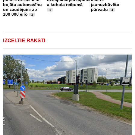
bojātu automašīnu
alkohola reibumā
jaunuzbūvēto
u
un zaudējumi ap
pārvadu
s
1
4
100 000 eiro
a
2
b
V
IZCELTIE RAKSTI