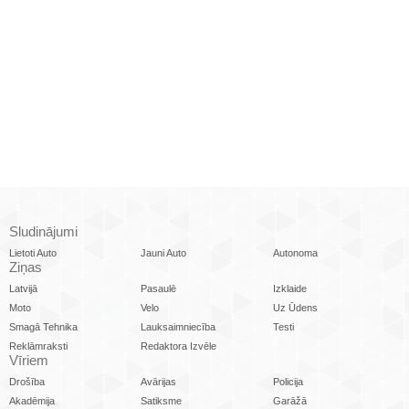
Sludinājumi
Lietoti Auto
Jauni Auto
Autonoma
Ziņas
Latvijā
Pasaulē
Izklaide
Moto
Velo
Uz Ūdens
Smagā Tehnika
Lauksaimniecība
Testi
Reklāmraksti
Redaktora Izvēle
Vīriem
Drošība
Avārijas
Policija
Akadēmija
Satiksme
Garāžā