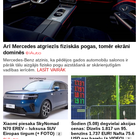
Arī Mercedes atgriezīs fiziskās pogas, tomēr ekrāni
dominēs
Mercedes-Benz atzinis, ka pēdējos gados automobiļu salonos ir
pārāk tālu aizgājis fizisko pogu aizstāšanā ar skārienjutīgām
vadības ierīcēm.
LASĪT VAIRĀK
Xiaomi piesaka SkyNomad
Šodien (5.08) degvielai akcijas
N70 EREV – luksusa SUV
cenas: Dīzelis 1.817 un 95.
Eiropas tirgum (+ FOTO)
benzīns 1.737 EUR! Nafta 75.6
2
USD par barelu (+ VIDEO)
7