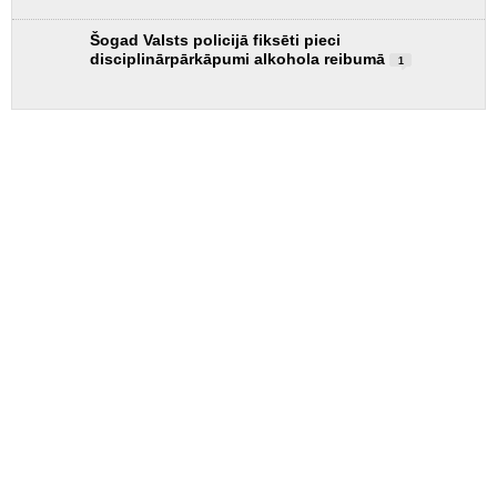
Šogad Valsts policijā fiksēti pieci
disciplinārpārkāpumi alkohola reibumā
1