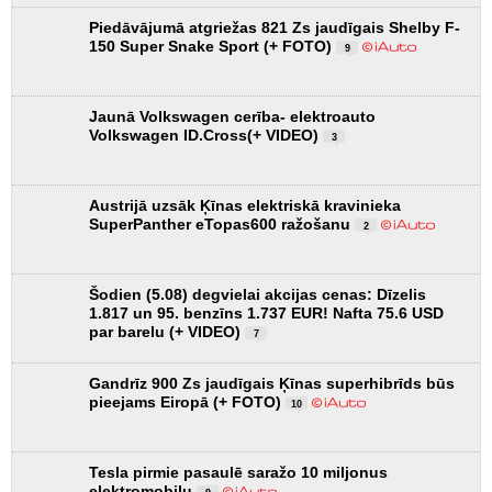
Piedāvājumā atgriežas 821 Zs jaudīgais Shelby F-
150 Super Snake Sport (+ FOTO)
9
Jaunā Volkswagen cerība- elektroauto
Volkswagen ID.Cross(+ VIDEO)
3
Austrijā uzsāk Ķīnas elektriskā kravinieka
SuperPanther eTopas600 ražošanu
2
Šodien (5.08) degvielai akcijas cenas: Dīzelis
1.817 un 95. benzīns 1.737 EUR! Nafta 75.6 USD
par barelu (+ VIDEO)
7
Gandrīz 900 Zs jaudīgais Ķīnas superhibrīds būs
pieejams Eiropā (+ FOTO)
10
Tesla pirmie pasaulē saražo 10 miljonus
elektromobiļu