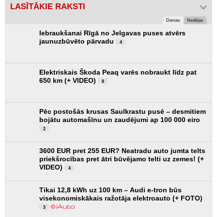
LASĪTĀKIE RAKSTI
Dienas
Nedēļas
Iebraukšanai Rīgā no Jelgavas puses atvērs
jaunuzbūvēto pārvadu
4
Elektriskais Škoda Peaq varēs nobraukt līdz pat
650 km (+ VIDEO)
8
Pēc postošās krusas Saulkrastu pusē – desmitiem
bojātu automašīnu un zaudējumi ap 100 000 eiro
2
3600 EUR pret 255 EUR? Neatradu auto jumta telts
priekšrocības pret ātri būvējamo telti uz zemes! (+
VIDEO)
4
Tikai 12,8 kWh uz 100 km – Audi e-tron būs
visekonomiskākais ražotāja elektroauto (+ FOTO)
3