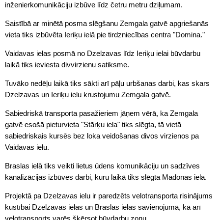
inženierkomunikāciju izbūve līdz četru metru dziļumam.
Saistībā ar minētā posma slēgšanu Zemgala gatvē apgriešanās
vieta tiks izbūvēta Ieriķu ielā pie tirdzniecības centra "Domina."
Vaidavas ielas posmā no Dzelzavas līdz Ieriķu ielai būvdarbu
laikā tiks ieviesta divvirzienu satiksme.
Tuvāko nedēļu laikā tiks sākti arī pāļu urbšanas darbi, kas skars
Dzelzavas un Ieriķu ielu krustojumu Zemgala gatvē.
Sabiedriskā transporta pasažieriem jāņem vērā, ka Zemgala
gatvē esošā pieturvieta "Stārķu iela" tiks slēgta, tā vietā
sabiedriskais kursēs bez loka veidošanas divos virzienos pa
Vaidavas ielu.
Braslas ielā tiks veikti lietus ūdens komunikāciju un sadzīves
kanalizācijas izbūves darbi, kuru laikā tiks slēgta Madonas iela.
Projektā pa Dzelzavas ielu ir paredzēts velotransporta risinājums
kustībai Dzelzavas ielas un Braslas ielas savienojumā, kā arī
velotransports varēs šķērsot būvdarbu zonu.