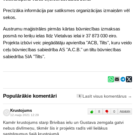
Precīzāka informācija par satiksmes organizācijas izmaiņām vēl
sekos.
Austrumu maģistrāles pirmās kārtas būvniecības izmaksas
posmā no Ieriķu ielas līdz Vietalvas ielai ir 37 873 030 eiro.
Projekta izbūvi veic piegādātāju apvienība "ACB, Tilts", kuru veido
ceļu būvniecības sabiedrība AS "A.C.B." un tiltu būvniecības
sabiedrība SIA "Tilts".
Populārākie komentāri
Lasīt visus komentārus →
1
Krustojums
8
0
Atbildēt
12.maijs 2021 12:29
Kamēr krustojums starp Brivibas ielu un Gustava zemgala gatvi
nebus divlīmeņu, tikmēr šis ir projekts radīs vēl lielākus
sastrēgumus šajā krustojumā.