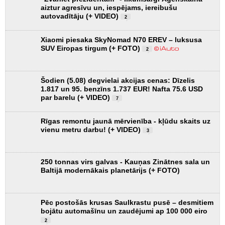
aiztur agresīvu un, iespējams, iereibušu
autovadītāju (+ VIDEO)
2
Xiaomi piesaka SkyNomad N70 EREV – luksusa
SUV Eiropas tirgum (+ FOTO)
2
Šodien (5.08) degvielai akcijas cenas: Dīzelis
1.817 un 95. benzīns 1.737 EUR! Nafta 75.6 USD
par barelu (+ VIDEO)
7
Rīgas remontu jaunā mērvienība - kļūdu skaits uz
vienu metru darbu! (+ VIDEO)
3
250 tonnas virs galvas - Kauņas Zinātnes sala un
Baltijā modernākais planetārijs (+ FOTO)
Pēc postošās krusas Saulkrastu pusē – desmitiem
bojātu automašīnu un zaudējumi ap 100 000 eiro
2