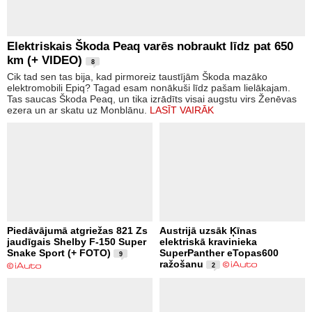
Elektriskais Škoda Peaq varēs nobraukt līdz pat 650
km (+ VIDEO)
8
Cik tad sen tas bija, kad pirmoreiz taustījām Škoda mazāko
elektromobili Epiq? Tagad esam nonākuši līdz pašam lielākajam.
Tas saucas Škoda Peaq, un tika izrādīts visai augstu virs Ženēvas
ezera un ar skatu uz Monblānu.
LASĪT VAIRĀK
Piedāvājumā atgriežas 821 Zs
Austrijā uzsāk Ķīnas
jaudīgais Shelby F-150 Super
elektriskā kravinieka
Snake Sport (+ FOTO)
SuperPanther eTopas600
9
ražošanu
2