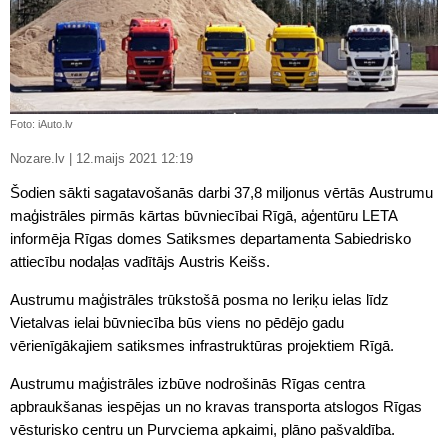
Foto: iAuto.lv
Nozare.lv | 12.maijs 2021 12:19
Šodien sākti sagatavošanās darbi 37,8 miljonus vērtās Austrumu
maģistrāles pirmās kārtas būvniecībai Rīgā, aģentūru LETA
informēja Rīgas domes Satiksmes departamenta Sabiedrisko
attiecību nodaļas vadītājs Austris Keišs.
Austrumu maģistrāles trūkstošā posma no Ieriķu ielas līdz
Vietalvas ielai būvniecība būs viens no pēdējo gadu
vērienīgākajiem satiksmes infrastruktūras projektiem Rīgā.
Austrumu maģistrāles izbūve nodrošinās Rīgas centra
apbraukšanas iespējas un no kravas transporta atslogos Rīgas
vēsturisko centru un Purvciema apkaimi, plāno pašvaldība.