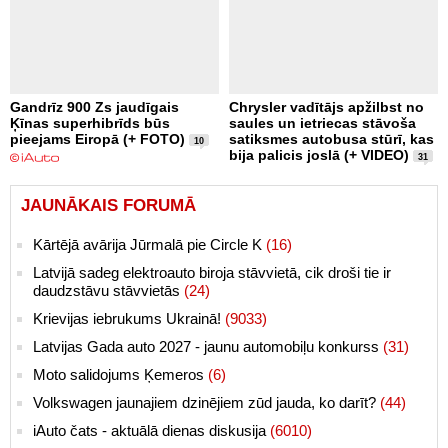
Gandrīz 900 Zs jaudīgais
Chrysler vadītājs apžilbst no
Ķīnas superhibrīds būs
saules un ietriecas stāvoša
pieejams Eiropā (+ FOTO)
satiksmes autobusa stūrī, kas
10
bija palicis joslā (+ VIDEO)
31
JAUNĀKAIS FORUMĀ
Kārtējā avārija Jūrmalā pie Circle K
(16)
Latvijā sadeg elektroauto biroja stāvvietā, cik droši tie ir
daudzstāvu stāvvietās
(24)
Krievijas iebrukums Ukrainā!
(9033)
Latvijas Gada auto 2027 - jaunu automobiļu konkurss
(31)
Moto salidojums Ķemeros
(6)
Volkswagen jaunajiem dzinējiem zūd jauda, ko darīt?
(44)
iAuto čats - aktuālā dienas diskusija
(6010)