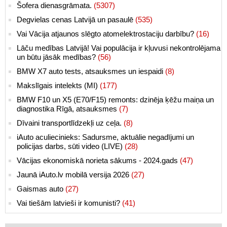
Šofera dienasgrāmata.
(5307)
Degvielas cenas Latvijā un pasaulē
(535)
Vai Vācija atjaunos slēgto atomelektrostaciju darbību?
(16)
Lāču medības Latvijā! Vai populācija ir kļuvusi nekontrolējama
un būtu jāsāk medības?
(56)
BMW X7 auto tests, atsauksmes un iespaidi
(8)
Makslīgais intelekts (MI)
(177)
BMW F10 un X5 (E70/F15) remonts: dzinēja ķēžu maiņa un
diagnostika Rīgā, atsauksmes
(7)
Dīvaini transportlīdzekļi uz ceļa.
(8)
iAuto aculiecinieks: Sadursme, aktuālie negadījumi un
policijas darbs, sūti video (LIVE)
(28)
Vācijas ekonomiskā norieta sākums - 2024.gads
(47)
Jaunā iAuto.lv mobilā versija 2026
(27)
Gaismas auto
(27)
Vai tiešām latvieši ir komunisti?
(41)