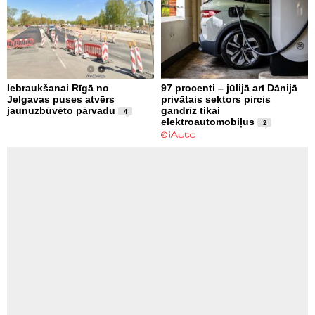
Iebraukšanai Rīgā no
97 procenti – jūlijā arī Dānijā
Jelgavas puses atvērs
privātais sektors pircis
jaunuzbūvēto pārvadu
gandrīz tikai
4
elektroautomobiļus
2