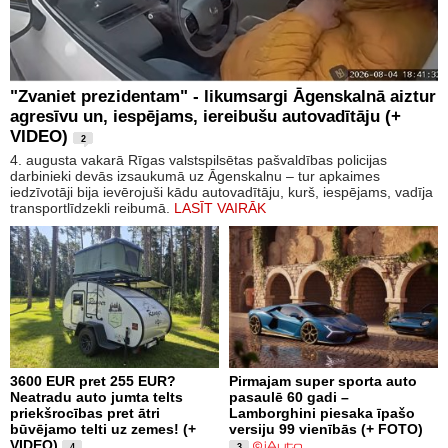
"Zvaniet prezidentam" - likumsargi Āgenskalnā aiztur
agresīvu un, iespējams, iereibušu autovadītāju (+
VIDEO)
2
4. augusta vakarā Rīgas valstspilsētas pašvaldības policijas
darbinieki devās izsaukumā uz Āgenskalnu – tur apkaimes
iedzīvotāji bija ievērojuši kādu autovadītāju, kurš, iespējams, vadīja
transportlīdzekli reibumā.
LASĪT VAIRĀK
3600 EUR pret 255 EUR?
Pirmajam super sporta auto
Neatradu auto jumta telts
pasaulē 60 gadi –
priekšrocības pret ātri
Lamborghini piesaka īpašo
būvējamo telti uz zemes! (+
versiju 99 vienībās (+ FOTO)
VIDEO)
4
3