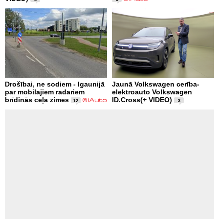
Drošībai, ne sodiem - Igaunijā
Jaunā Volkswagen cerība-
par mobilajiem radariem
elektroauto Volkswagen
brīdinās ceļa zimes
ID.Cross(+ VIDEO)
12
3