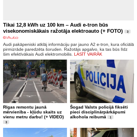
Tikai 12,8 kWh uz 100 km – Audi e-tron būs
visekonomiskākais ražotāja elektroauto (+ FOTO)
3
Audi pakāpeniski atklāj informāciju par jauno A2 e-tron, kura oficiālā
pirmizrāde paredzēta šoruden. Ražotājs apgalvo, ka tas būs līdz
šim efektīvākais Audi elektromobilis.
LASĪT VAIRĀK
Rīgas remontu jaunā
Šogad Valsts policijā fiksēti
mērvienība - kļūdu skaits uz
pieci disciplinārpārkāpumi
vienu metru darbu! (+ VIDEO)
alkohola reibumā
1
3