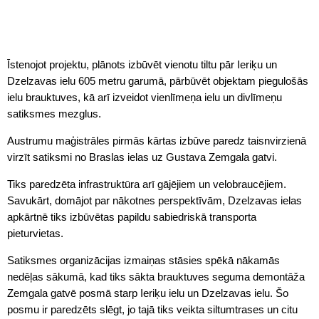
Īstenojot projektu, plānots izbūvēt vienotu tiltu pār Ieriķu un
Dzelzavas ielu 605 metru garumā, pārbūvēt objektam piegulošās
ielu brauktuves, kā arī izveidot vienlīmeņa ielu un divlīmeņu
satiksmes mezglus.
Austrumu maģistrāles pirmās kārtas izbūve paredz taisnvirzienā
virzīt satiksmi no Braslas ielas uz Gustava Zemgala gatvi.
Tiks paredzēta infrastruktūra arī gājējiem un velobraucējiem.
Savukārt, domājot par nākotnes perspektīvām, Dzelzavas ielas
apkārtnē tiks izbūvētas papildu sabiedriskā transporta
pieturvietas.
Satiksmes organizācijas izmaiņas stāsies spēkā nākamās
nedēļas sākumā, kad tiks sākta brauktuves seguma demontāža
Zemgala gatvē posmā starp Ieriķu ielu un Dzelzavas ielu. Šo
posmu ir paredzēts slēgt, jo tajā tiks veikta siltumtrases un citu