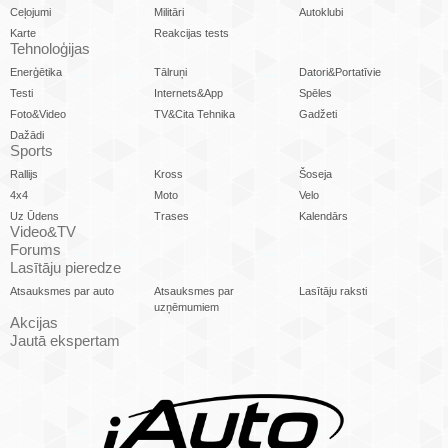
Ceļojumi
Militāri
Autoklubi
Karte
Reakcijas tests
Tehnoloģijas
Enerģētika
Tālruņi
Datori&Portatīvie
Testi
Internets&App
Spēles
Foto&Video
TV&Cita Tehnika
Gadžeti
Dažādi
Sports
Rallijs
Kross
Šoseja
4x4
Moto
Velo
Uz Ūdens
Trases
Kalendārs
Video&TV
Forums
Lasītāju pieredze
Atsauksmes par auto
Atsauksmes par
Lasītāju raksti
uzņēmumiem
Akcijas
Jautā ekspertam