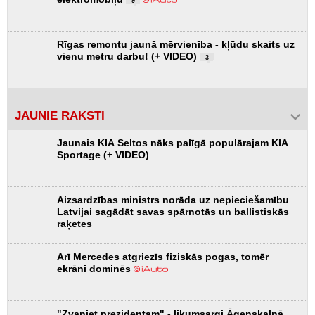
9
Rīgas remontu jaunā mērvienība - kļūdu skaits uz
vienu metru darbu! (+ VIDEO)
3
JAUNIE RAKSTI
Jaunais KIA Seltos nāks palīgā populārajam KIA
Sportage (+ VIDEO)
Aizsardzības ministrs norāda uz nepieciešamību
Latvijai sagādāt savas spārnotās un ballistiskās
raķetes
Arī Mercedes atgriezīs fiziskās pogas, tomēr
ekrāni dominēs
"Zvaniet prezidentam" - likumsargi Āgenskalnā