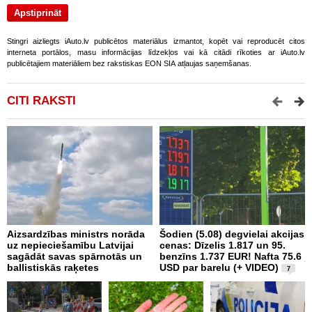
Stingri aizliegts iAuto.lv publicētos materiālus izmantot, kopēt vai reproducēt citos
interneta portālos, masu informācijas līdzekļos vai kā citādi rīkoties ar iAuto.lv
publicētajiem materiāliem bez rakstiskas EON SIA atļaujas saņemšanas.
CITI RAKSTI
Aizsardzības ministrs norāda
Šodien (5.08) degvielai akcijas
I
uz nepieciešamību Latvijai
cenas: Dīzelis 1.817 un 95.
J
sagādāt savas spārnotās un
benzīns 1.737 EUR! Nafta 75.6
j
ballistiskās raķetes
USD par barelu (+ VIDEO)
7