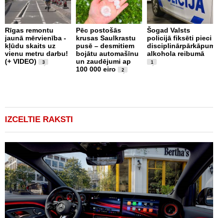
Rīgas remontu
Pēc postošās
Šogad Valsts
jaunā mērvienība -
krusas Saulkrastu
policijā fiksēti pieci
N
kļūdu skaits uz
pusē – desmitiem
disciplinārpārkāpumi
i
vienu metru darbu!
bojātu automašīnu
alkohola reibumā
b
(+ VIDEO)
un zaudējumi ap
l
3
1
100 000 eiro
v
2
i
e
1
IZCELTIE RAKSTI