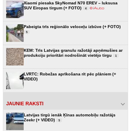
Xiaomi piesaka SkyNomad N70 EREV – luksusa
SUV Eiropas tirgum (+ FOTO)
4
Pabeigta trīs reģionālo veloceļu izbūve (+ FOTO)
5
KEM: Trīs Latvijas granulu ražotāji apņēmušies ar
produkciju prioritāri nodrošināt vietējo tirgu
1
LVRTC: Robežas aprīkošana rit pēc plāniem (+
VIDEO)
JAUNIE RAKSTI
Latvijas tirgū ienāk Ķīnas automobiļu ražotājs
Zeekr (+ VIDEO)
5