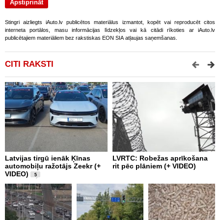
Stingri aizliegts iAuto.lv publicētos materiālus izmantot, kopēt vai reproducēt citos
interneta portālos, masu informācijas līdzekļos vai kā citādi rīkoties ar iAuto.lv
publicētajiem materiāliem bez rakstiskas EON SIA atļaujas saņemšanas.
CITI RAKSTI
Latvijas tirgū ienāk Ķīnas
LVRTC: Robežas aprīkošana
M
automobiļu ražotājs Zeekr (+
rit pēc plāniem (+ VIDEO)
v
VIDEO)
v
5
g