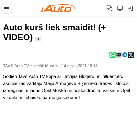
Auto kurš liek smaidīt! (+
VIDEO)
1
TAVS Auto TV speciāli iAuto.lv | 14.maijs 2021 18:18
Šodien Tavs Auto TV kopā ar Latvijas Blogeru un influenceru
asociācijas vadītāju Maiju Armaņevu Biķernieku trases līkločos
izmēģināsim jauno Opel Mokka un noskaidrosim, vai šis ir Opel
vizuālo un tehnisko pārmaiņu sākums!