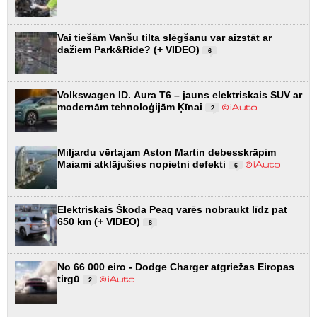
Vai tiešām Vanšu tilta slēgšanu var aizstāt ar
dažiem Park&Ride? (+ VIDEO)
6
Volkswagen ID. Aura T6 – jauns elektriskais SUV ar
modernām tehnoloģijām Ķīnai
2
Miljardu vērtajam Aston Martin debesskrāpim
Maiami atklājušies nopietni defekti
6
Elektriskais Škoda Peaq varēs nobraukt līdz pat
650 km (+ VIDEO)
8
No 66 000 eiro - Dodge Charger atgriežas Eiropas
tirgū
2