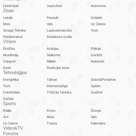
Lietoti Auto
Jauni Auto
Autonoma
Ziņas
Latvijā
Pasaulē
Izklaide
Moto
Velo
Uz Ūdens
Smagā Tehnika
Lauksaimniecība
Testi
Reklāmraksti
Redaktora Izvēle
Vīriem
Drošība
Avārijas
Policija
Akadēmija
Satiksme
Garāžā
Ceļojumi
Militāri
Autoklubi
Karte
Reakcijas tests
Tehnoloģijas
Enerģētika
Tālruņi
Datori&Portatīvie
Testi
Internets&App
Spēles
Foto&Video
TV&Cita Tehnika
Gadžeti
Dažādi
Sports
Rallijs
Kross
Šoseja
4x4
Moto
Velo
Uz Ūdens
Trases
Kalendārs
Video&TV
Forums