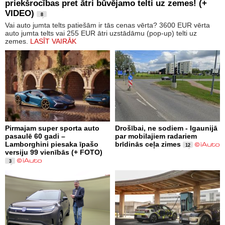
priekšrocības pret ātri būvējamo telti uz zemes! (+
VIDEO)
8
Vai auto jumta telts patiešām ir tās cenas vērta? 3600 EUR vērta
auto jumta telts vai 255 EUR ātri uzstādāmu (pop-up) telti uz
zemes.
LASĪT VAIRĀK
Pirmajam super sporta auto
Drošībai, ne sodiem - Igaunijā
pasaulē 60 gadi –
par mobilajiem radariem
Lamborghini piesaka īpašo
brīdinās ceļa zimes
12
versiju 99 vienībās (+ FOTO)
3