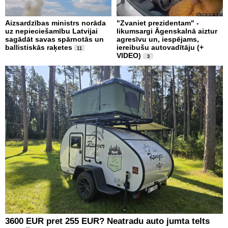
Aizsardzības ministrs norāda
"Zvaniet prezidentam" -
uz nepieciešamību Latvijai
likumsargi Āgenskalnā aiztur
sagādāt savas spārnotās un
agresīvu un, iespējams,
ballistiskās raķetes
iereibušu autovadītāju (+
11
VIDEO)
3
3600 EUR pret 255 EUR? Neatradu auto jumta telts