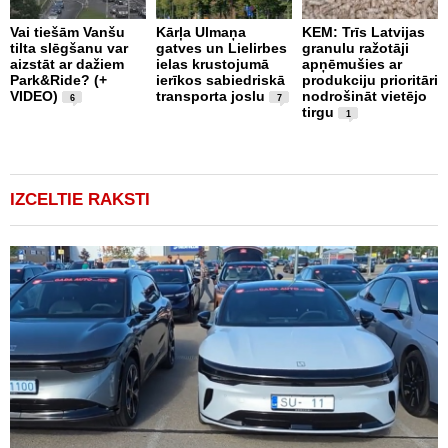
Vai tiešām Vanšu
Kārļa Ulmaņa
KEM: Trīs Latvijas
tilta slēgšanu var
gatves un Lielirbes
granulu ražotāji
“
aizstāt ar dažiem
ielas krustojumā
apņēmušies ar
p
Park&Ride? (+
ierīkos sabiedriskā
produkciju prioritāri
s
VIDEO)
transporta joslu
nodrošināt vietējo
m
6
7
tirgu
1
IZCELTIE RAKSTI