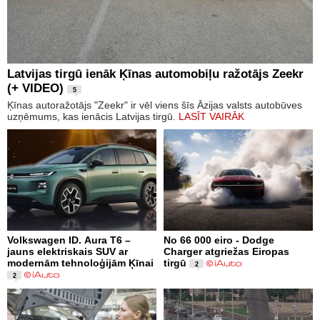
Latvijas tirgū ienāk Ķīnas automobiļu ražotājs Zeekr
(+ VIDEO)
5
Ķīnas autoražotājs "Zeekr" ir vēl viens šīs Āzijas valsts autobūves
uzņēmums, kas ienācis Latvijas tirgū.
LASĪT VAIRĀK
Volkswagen ID. Aura T6 –
No 66 000 eiro - Dodge
jauns elektriskais SUV ar
Charger atgriežas Eiropas
modernām tehnoloģijām Ķīnai
tirgū
2
2