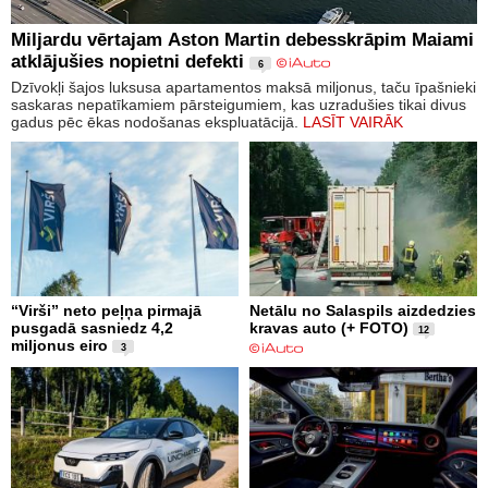
Miljardu vērtajam Aston Martin debesskrāpim Maiami
atklājušies nopietni defekti
6
Dzīvokļi šajos luksusa apartamentos maksā miljonus, taču īpašnieki
saskaras nepatīkamiem pārsteigumiem, kas uzradušies tikai divus
gadus pēc ēkas nodošanas ekspluatācijā.
LASĪT VAIRĀK
“Virši” neto peļņa pirmajā
Netālu no Salaspils aizdedzies
pusgadā sasniedz 4,2
kravas auto (+ FOTO)
12
miljonus eiro
3