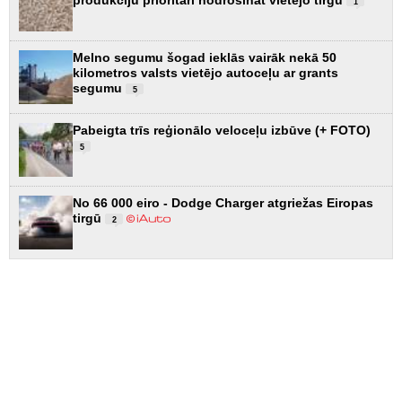
1
Melno segumu šogad ieklās vairāk nekā 50
kilometros valsts vietējo autoceļu ar grants
segumu
5
Pabeigta trīs reģionālo veloceļu izbūve (+ FOTO)
5
No 66 000 eiro - Dodge Charger atgriežas Eiropas
tirgū
2