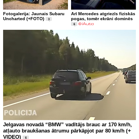
Fotogalerija: Jaunais Subaru
Arī Mercedes atgriezīs fiziskās
Uncharted (+FOTO)
pogas, tomēr ekrāni dominēs
3
6
Jelgavas novadā “BMW” vadītājs brauc ar 170 km/h,
atļauto braukšanas ātrumu pārkāpjot par 80 km/h (+
VIDEO)
6