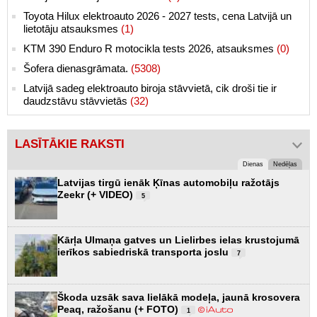
Toyota Hilux elektroauto 2026 - 2027 tests, cena Latvijā un
lietotāju atsauksmes
(1)
KTM 390 Enduro R motocikla tests 2026, atsauksmes
(0)
Šofera dienasgrāmata.
(5308)
Latvijā sadeg elektroauto biroja stāvvietā, cik droši tie ir
daudzstāvu stāvvietās
(32)
LASĪTĀKIE RAKSTI
Dienas
Nedēļas
Latvijas tirgū ienāk Ķīnas automobiļu ražotājs
Zeekr (+ VIDEO)
5
Kārļa Ulmaņa gatves un Lielirbes ielas krustojumā
ierīkos sabiedriskā transporta joslu
7
Škoda uzsāk sava lielākā modeļa, jaunā krosovera
Peaq, ražošanu (+ FOTO)
1