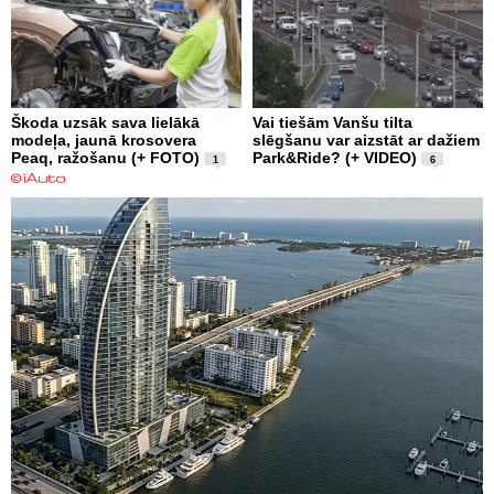
Škoda uzsāk sava lielākā
Vai tiešām Vanšu tilta
modeļa, jaunā krosovera
slēgšanu var aizstāt ar dažiem
Peaq, ražošanu (+ FOTO)
Park&Ride? (+ VIDEO)
1
6