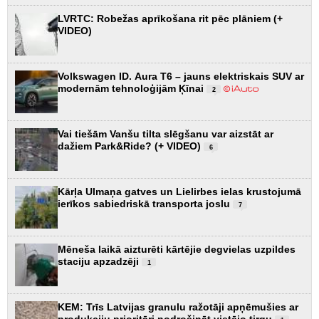
LVRTC: Robežas aprīkošana rit pēc plāniem (+
VIDEO)
Volkswagen ID. Aura T6 – jauns elektriskais SUV ar
modernām tehnoloģijām Ķīnai
2
Vai tiešām Vanšu tilta slēgšanu var aizstāt ar
dažiem Park&Ride? (+ VIDEO)
6
Kārļa Ulmaņa gatves un Lielirbes ielas krustojumā
ierīkos sabiedriskā transporta joslu
7
Mēneša laikā aizturēti kārtējie degvielas uzpildes
staciju apzadzēji
1
KEM: Trīs Latvijas granulu ražotāji apņēmušies ar
produkciju prioritāri nodrošināt vietējo tirgu