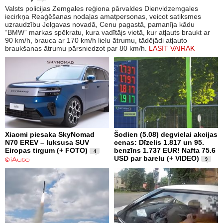
Valsts policijas Zemgales reģiona pārvaldes Dienvidzemgales
iecirkņa Reaģēšanas nodaļas amatpersonas, veicot satiksmes
uzraudzību Jelgavas novadā, Cenu pagastā, pamanīja kādu
“BMW” markas spēkratu, kura vadītājs vietā, kur atļauts braukt ar
90 km/h, brauca ar 170 km/h lielu ātrumu, tādējādi atļauto
braukšanas ātrumu pārsniedzot par 80 km/h.
LASĪT VAIRĀK
Xiaomi piesaka SkyNomad
Šodien (5.08) degvielai akcijas
N70 EREV – luksusa SUV
cenas: Dīzelis 1.817 un 95.
Eiropas tirgum (+ FOTO)
benzīns 1.737 EUR! Nafta 75.6
4
USD par barelu (+ VIDEO)
9