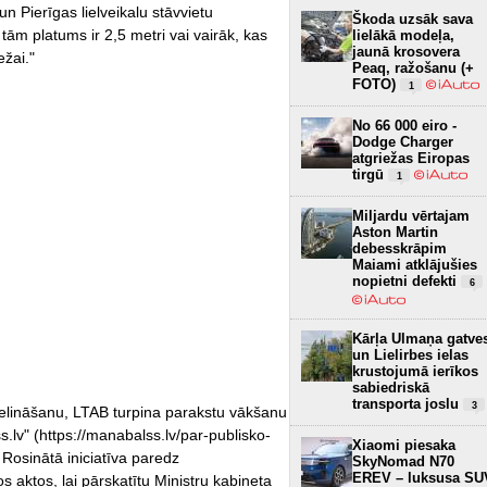
un Pierīgas lielveikalu stāvvietu
Škoda uzsāk sava
ām platums ir 2,5 metri vai vairāk, kas
lielākā modeļa,
jaunā krosovera
ežai."
Peaq, ražošanu (+
FOTO)
1
No 66 000 eiro -
Dodge Charger
atgriežas Eiropas
tirgū
1
Miljardu vērtajam
Aston Martin
debesskrāpim
Maiami atklājušies
nopietni defekti
6
Kārļa Ulmaņa gatve
un Lielirbes ielas
krustojumā ierīkos
sabiedriskā
transporta joslu
3
ielināšanu, LTAB turpina parakstu vākšanu
.lv" (https://manabalss.lv/par-publisko-
Xiaomi piesaka
Rosinātā iniciatīva paredz
SkyNomad N70
EREV – luksusa SU
 aktos, lai pārskatītu Ministru kabineta