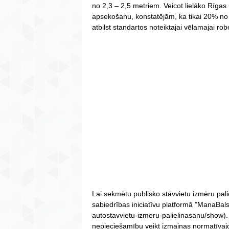
no 2,3 – 2,5 metriem. Veicot lielāko Rīgas 
apsekošanu, konstatējām, ka tikai 20% no t
atbilst standartos noteiktajai vēlamajai rob
Lai sekmētu publisko stāvvietu izmēru pal
sabiedrības iniciatīvu platformā "ManaBalss
autostavvietu-izmeru-palielinasanu/show). 
nepieciešamību veikt izmaiņas normatīvajos