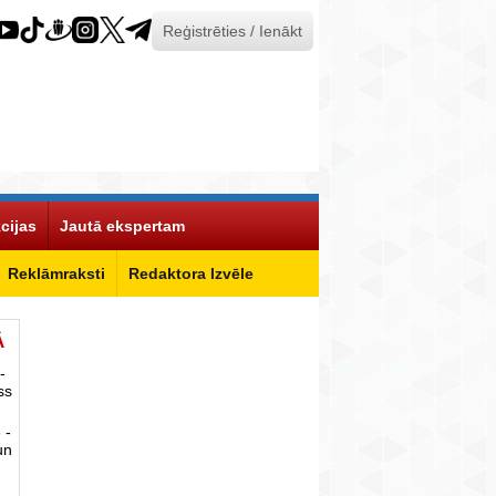
Reģistrēties / Ienākt
cijas
Jautā ekspertam
Reklāmraksti
Redaktora Izvēle
Ā
-
ss
 -
un