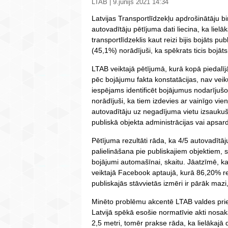
LTAB | 9.jūnijs 2021 14:34
Latvijas Transportlīdzekļu apdrošinātāju b
autovadītāju pētījuma dati liecina, ka liel
transportlīdzeklis kaut reizi bijis bojāts p
(45,1%) norādījuši, ka spēkrats ticis bojāts
LTAB veiktajā pētījumā, kurā kopā piedalīj
pēc bojājumu fakta konstatācijas, nav veikuš
iespējams identificēt bojājumus nodarījušo
norādījuši, ka tiem izdevies ar vainīgo vi
autovadītāju uz negadījuma vietu izsaukuši
publiskā objekta administrācijas vai apsar
Pētījuma rezultāti rāda, ka 4/5 autovadītā
palielināšana pie publiskajiem objektiem, 
bojājumi automašīnai, skaitu. Jāatzīmē, ka ļot
veiktajā Facebook aptaujā, kurā 86,20% r
publiskajās stāvvietās izmēri ir pārāk mazi,
Minēto problēmu akcentē LTAB valdes prie
Latvijā spēkā esošie normatīvie akti nosa
2,5 metri, tomēr prakse rāda, ka lielākajā 