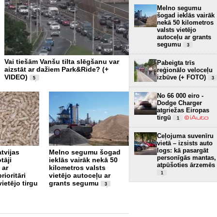
Melno segumu
šogad ieklās vairāk
nekā 50 kilometros
valsts vietējo
autoceļu ar grants
segumu
3
Vai tiešām Vanšu tilta slēgšanu var
Pabeigta trīs reģionālo ve
Pabeigta trīs
aizstāt ar dažiem Park&Ride? (+
izbūve (+ FOTO)
reģionālo veloceļu
3
VIDEO)
izbūve (+ FOTO)
3
5
No 66 000 eiro -
Dodge Charger
atgriežas Eiropas
tirgū
1
Ceļojuma suvenīru
vietā – izsists auto
Fotogalerija: Jaunais
logs: kā pasargāt
tvijas
Melno segumu šogad
Subaru Uncharted
personīgās mantas,
tāji
ieklās vairāk nekā 50
(+FOTO)
3
atpūšoties ārzemēs
 ar
kilometros valsts
1
rioritāri
vietējo autoceļu ar
ietējo tirgu
grants segumu
3