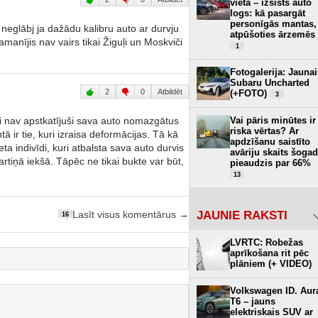
vietā – izsists auto
logs: kā pasargāt
personīgās mantas,
i neglābj ja dažādu kalibru auto ar durvju
atpūšoties ārzemēs
amanījis nav vairs tikai Žiguļi un Moskviči
1
Fotogalerija: Jaunai
Subaru Uncharted
2
0
Atbildēt
(+FOTO)
3
Vai pāris minūtes ir
izi nav apstkatījuši sava auto nomazgātus
riska vērtas? Ar
ā ir tie, kuri izraisa deformācijas. Tā kā
apdzīšanu saistīto
kmeta indivīdi, kuri atbalsta sava auto durvis
avāriju skaits šogad
tiņā iekšā. Tāpēc ne tikai bukte var būt,
pieaudzis par 66%
13
JAUNIE RAKSTI
Lasīt visus komentārus →
16
LVRTC: Robežas
aprīkošana rit pēc
plāniem (+ VIDEO)
Volkswagen ID. Aur
T6 – jauns
elektriskais SUV ar