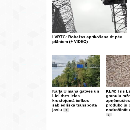
LVRTC: Robežas aprīkošana rit pēc
plāniem (+ VIDEO)
Kārļa Ulmaņa gatves un
KEM: Trīs La
Lielirbes ielas
granulu ražo
krustojumā ierīkos
apņēmušies
sabiedriskā transporta
produkciju p
joslu
nodrošināt v
3
1