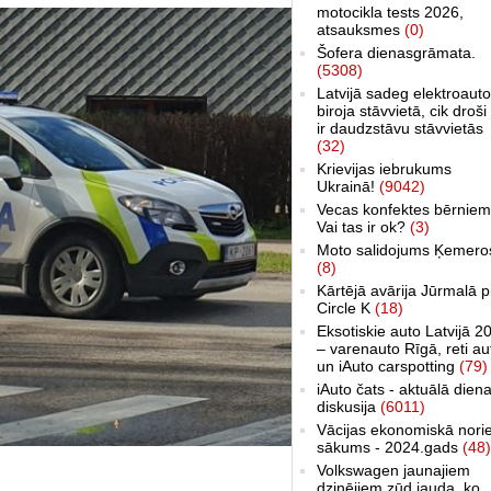
motocikla tests 2026,
atsauksmes
(0)
Šofera dienasgrāmata.
(5308)
Latvijā sadeg elektroauto
biroja stāvvietā, cik droši 
ir daudzstāvu stāvvietās
(32)
Krievijas iebrukums
Ukrainā!
(9042)
Vecas konfektes bērniem
Vai tas ir ok?
(3)
Moto salidojums Ķemero
(8)
Kārtējā avārija Jūrmalā p
Circle K
(18)
Eksotiskie auto Latvijā 2
– varenauto Rīgā, reti au
un iAuto carspotting
(79)
iAuto čats - aktuālā dien
diskusija
(6011)
Vācijas ekonomiskā nori
sākums - 2024.gads
(48)
Volkswagen jaunajiem
dzinējiem zūd jauda, ko