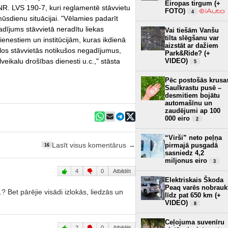
Eiropas tirgum (+
NR. LVS 190-7, kuri reglamentē stāvvietu
FOTO)
4
mūsdienu situācijai. "Vēlamies padarīt
gadījums stāvvietā neradītu liekas
Vai tiešām Vanšu
tilta slēgšanu var
ienestiem un institūcijām, kuras ikdienā
aizstāt ar dažiem
ielos stāvvietās notikušos negadījumus,
Park&Ride? (+
VIDEO)
lveikalu drošības dienesti u.c.," stāsta
5
Pēc postošās krusa
Saulkrastu pusē –
desmitiem bojātu
automašīnu un
zaudējumi ap 100
000 eiro
2
“Virši” neto peļņa
Lasīt visus komentārus →
pirmajā pusgadā
16
sasniedz 4,2
miljonus eiro
3
4
0
Atbildēt
Elektriskais Škoda
Peaq varēs nobrauk
.? Bet pārējie visādi izlokās, liedzās un
līdz pat 650 km (+
VIDEO)
8
Ceļojuma suvenīru
2
0
Atbildēt