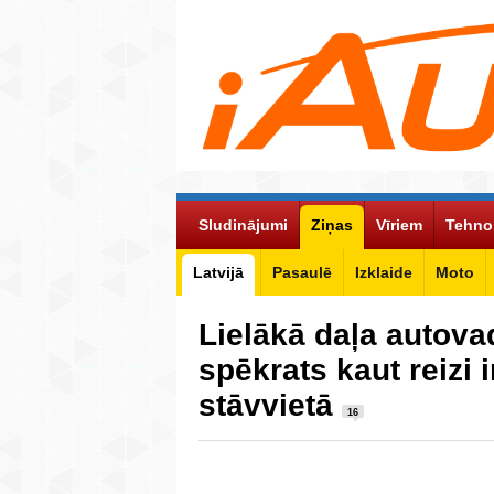
Sludinājumi
Ziņas
Vīriem
Tehno
Latvijā
Pasaulē
Izklaide
Moto
Lielākā daļa autovad
spēkrats kaut reizi 
stāvvietā
16