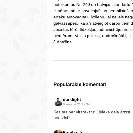
noteikumus Nr. 240 un Latvijas standartu 
izmērus, bet ir novecojuši un neatbilstoši 
ērtāku autovadītāju ikdienu, lai neliels ne
galvassāpes, kā arī atvieglot darbu tiem d
spiestas tērēt līdzekļus, administrējot nel
piemēram, Valsts policija, apdrošinātāji, lie
J.Abāšins.
Populārākie komentāri
darklight
9.jūnijs 2021 17:34
Kas tas par virsrakstu: Lielākā daļa atzīst..
neatzīst?
Kanibaals