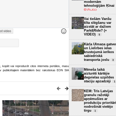
modernām
tehnoloģijām Ķīnai
Vai tiešām Vanšu
tilta slēgšanu var
aizstāt ar dažiem
Park&Ride? (+
ot video
VIDEO)
5
Kārļa Ulmaņa gatve
un Lielirbes ielas
krustojumā ierīkos
sabiedriskā
transporta joslu
3
ot, kopēt vai reproducēt citos interneta portālos, masu
Mēneša laikā
o.lv publicētajiem materiāliem bez rakstiskas EON SIA
aizturēti kārtējie
degvielas uzpildes
staciju apzadzēji
1
KEM: Trīs Latvijas
granulu ražotāji
apņēmušies ar
produkciju prioritār
nodrošināt vietējo
tirgu
1