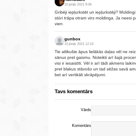
10.jūnijs 2021 8:06
Gribēji iepļurkstēt un iepļurkstēji? Molding
stūri trāpa otram virs moldinga. Ja neesi p
vien.
gunbox
10.jūnijs 2021 12:10
Tie atlikušie āpus lielākās daļas vēl ne re
sānus pret gaismu. Noteikti arī šajā procent
visi ir iesaistīti. Vēl ir arī tādi akmens lai
pret blakus stāvošo un tad sēžas savā amar
bet arī vertikāli skrāpējumi.
Tavs komentārs
Vārds
Komentārs