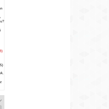
un
o
bu?
i
8)
5)
gā,
uz