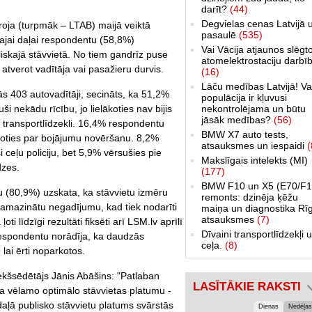
darīt?
(44)
Degvielas cenas Latvijā 
iroja (turpmāk – LTAB) maijā veiktā
pasaulē
(535)
ākajai daļai respondentu (58,8%)
Vai Vācija atjaunos slēgt
ubliskajā stāvvietā. No tiem gandrīz puse
atomelektrostaciju darbī
 atverot vadītāja vai pasažieru durvis.
(16)
Lāču medības Latvijā! Va
ās 403 autovadītāji, secināts, ka 51,2%
populācija ir kļuvusi
nekontrolējama un būtu
i nekādu rīcību, jo lielākoties nav bijis
jāsāk medības?
(56)
 transportlīdzekli. 16,4% respondentu
BMW X7 auto tests,
enoties par bojājumu novēršanu. 8,2%
atsauksmes un iespaidi
(
 ceļu policiju, bet 5,9% vērsušies pie
Makslīgais intelekts (MI)
dzes.
(177)
BMW F10 un X5 (E70/F1
ju (80,9%) uzskata, ka stāvvietu izmēru
remonts: dzinēja ķēžu
samazinātu negadījumu, kad tiek nodarīti
maiņa un diagnostika Rī
atsauksmes
(7)
i līdzīgi rezultāti fiksēti arī LSM.lv aprīlī
Dīvaini transportlīdzekļi 
espondentu norādīja, ka daudzās
ceļa.
(8)
 lai ērti noparkotos.
kšsēdētājs Jānis Abāšins: "Patlaban
LASĪTĀKIE RAKSTI
ka vēlamo optimālo stāvvietas platumu -
daļā publisko stāvvietu platums svārstās
Dienas
Nedēļas