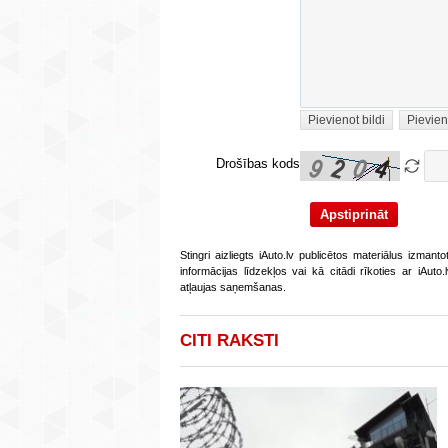
Pievienot bildi
Pievien
Drošības kods
Stingri aizliegts iAuto.lv publicētos materiālus izmant
informācijas līdzekļos vai kā citādi rīkoties ar iAut
atļaujas saņemšanas.
CITI RAKSTI