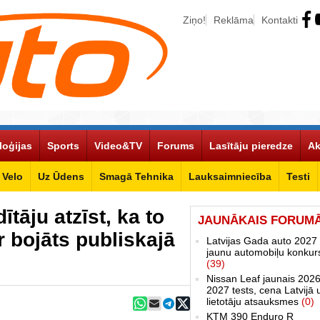
Ziņo!
Reklāma
Kontakti
loģijas
Sports
Video&TV
Forums
Lasītāju pieredze
Ak
Velo
Uz Ūdens
Smagā Tehnika
Lauksaimniecība
Testi
ītāju atzīst, ka to
JAUNĀKAIS FORUM
ir bojāts publiskajā
Latvijas Gada auto 2027 
jaunu automobiļu konkur
(39)
Nissan Leaf jaunais 2026
2027 tests, cena Latvijā 
lietotāju atsauksmes
(0)
KTM 390 Enduro R