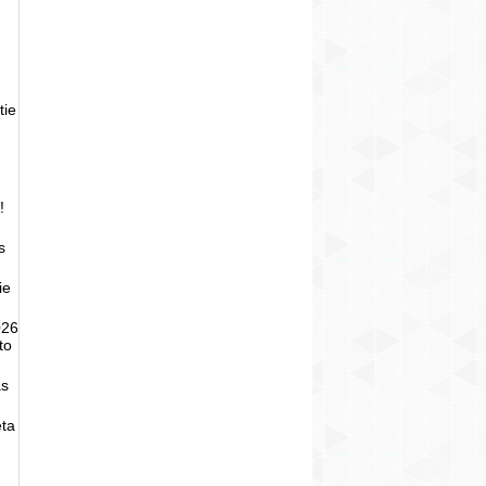
tie
!
s
ie
026
to
as
eta