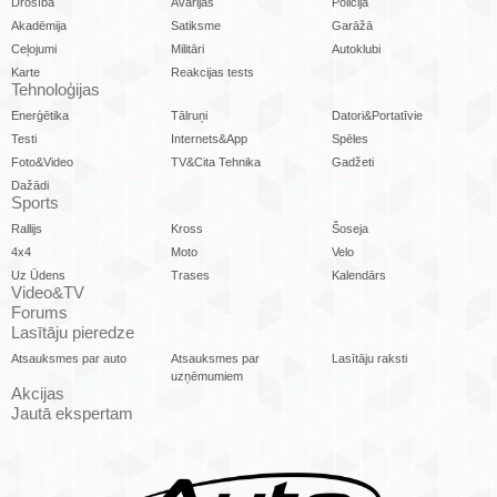
Drošība
Avārijas
Policija
Akadēmija
Satiksme
Garāžā
Ceļojumi
Militāri
Autoklubi
Karte
Reakcijas tests
Tehnoloģijas
Enerģētika
Tālruņi
Datori&Portatīvie
Testi
Internets&App
Spēles
Foto&Video
TV&Cita Tehnika
Gadžeti
Dažādi
Sports
Rallijs
Kross
Šoseja
4x4
Moto
Velo
Uz Ūdens
Trases
Kalendārs
Video&TV
Forums
Lasītāju pieredze
Atsauksmes par auto
Atsauksmes par
Lasītāju raksti
uzņēmumiem
Akcijas
Jautā ekspertam