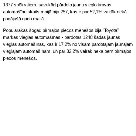
1377 spēkratiem, savukārt pārdoto jaunu vieglo kravas
automašīnu skaits maijā bija 257, kas ir par 52,1% vairāk nekā
pagājušā gada maijā.
Populārākās šogad pirmajos piecos mēnešos bija "Toyota"
markas vieglās automašīnas - pārdotas 1248 šādas jaunas
vieglās automašīnas, kas ir 17,2% no visām pārdotajām jaunajām
vieglajām automašīnām, un par 32,2% vairāk nekā pērn pirmajos
piecos mēnešos.