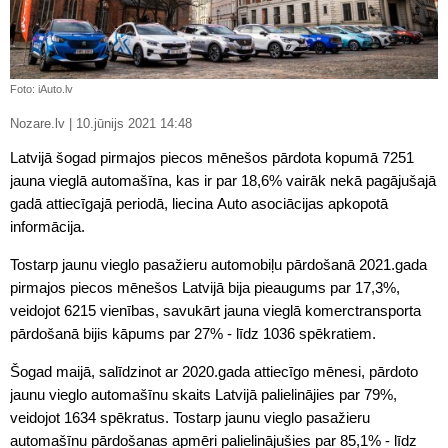
Foto: iAuto.lv
Nozare.lv | 10.jūnijs 2021 14:48
Latvijā šogad pirmajos piecos mēnešos pārdota kopumā 7251
jauna vieglā automašīna, kas ir par 18,6% vairāk nekā pagājušajā
gadā attiecīgajā periodā, liecina Auto asociācijas apkopotā
informācija.
Tostarp jaunu vieglo pasažieru automobiļu pārdošanā 2021.gada
pirmajos piecos mēnešos Latvijā bija pieaugums par 17,3%,
veidojot 6215 vienības, savukārt jauna vieglā komerctransporta
pārdošanā bijis kāpums par 27% - līdz 1036 spēkratiem.
Šogad maijā, salīdzinot ar 2020.gada attiecīgo mēnesi, pārdoto
jaunu vieglo automašīnu skaits Latvijā palielinājies par 79%,
veidojot 1634 spēkratus. Tostarp jaunu vieglo pasažieru
automašīnu pārdošanas apmēri palielinājušies par 85,1% - līdz