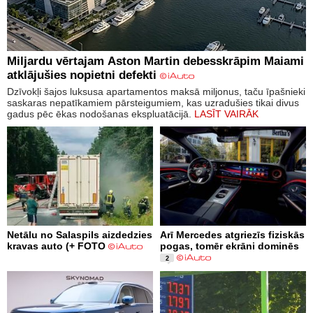
Miljardu vērtajam Aston Martin debesskrāpim Maiami
atklājušies nopietni defekti
Dzīvokļi šajos luksusa apartamentos maksā miljonus, taču īpašnieki
saskaras nepatīkamiem pārsteigumiem, kas uzradušies tikai divus
gadus pēc ēkas nodošanas ekspluatācijā.
LASĪT VAIRĀK
Netālu no Salaspils aizdedzies
Arī Mercedes atgriezīs fiziskās
kravas auto (+ FOTO
pogas, tomēr ekrāni dominēs
2