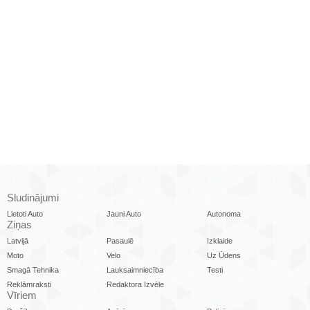
Sludinājumi
Lietoti Auto
Jauni Auto
Autonoma
Ziņas
Latvijā
Pasaulē
Izklaide
Moto
Velo
Uz Ūdens
Smagā Tehnika
Lauksaimniecība
Testi
Reklāmraksti
Redaktora Izvēle
Vīriem