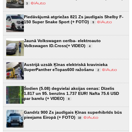
3
Piedāvājumā atgriežas 821 Zs jaudīgais Shelby F-
150 Super Snake Sport (+ FOTO)
9
Jaunā Volkswagen cerība- elektroauto
Volkswagen ID.Cross(+ VIDEO)
4
Austrijā uzsāk Ķīnas elektriskā kravinieka
SuperPanther eTopas600 ražošanu
2
Šodien (5.08) degvielai akcijas cenas: Dīzelis
1.817 un 95. benzīns 1.737 EUR! Nafta 75.6 USD
par barelu (+ VIDEO)
8
Gandrīz 900 Zs jaudīgais Ķīnas superhibrīds būs
pieejams Eiropā (+ FOTO)
10