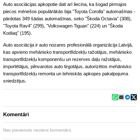
Auto asociācijas apkopotie dati arī liecina, ka šogad pirmajos
piecos mēnešos populārākās bija "Toyota Corolla" automašīnas -
pārdotas 349 šādas automašīnas, seko "Škoda Octavia" (308),
"Toyota Rav4" (299), "Volkswagen Tiguan" (224) un "Škoda
Kodiaq" (195).
Auto asociācija ir auto nozares profesionālā organizācija Latvijā,
kas apvieno mehānisko transportlīdzekļu ražotājus, mehānisko
transportlīdzekļu komponenšu un rezerves daļu ražotājus,
importētājus, pilnvarotos auto tirgotājus, autorizētos mehānisko
transportlīdzekļu remonta un tehniskās apkopes pakalpojuma
sniedzējus.
Komentāri
Nav pievienots neviens komentārs.