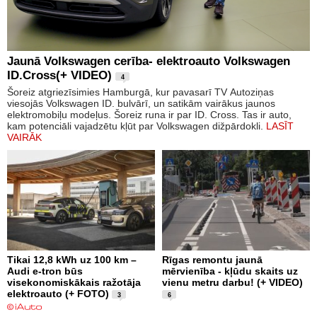
Jaunā Volkswagen cerība- elektroauto Volkswagen
ID.Cross(+ VIDEO)
4
Šoreiz atgriezīsimies Hamburgā, kur pavasarī TV Autoziņas
viesojās Volkswagen ID. bulvārī, un satikām vairākus jaunos
elektromobiļu modeļus. Šoreiz runa ir par ID. Cross. Tas ir auto,
kam potenciāli vajadzētu kļūt par Volkswagen dižpārdokli.
LASĪT
VAIRĀK
Tikai 12,8 kWh uz 100 km –
Rīgas remontu jaunā
Audi e-tron būs
mērvienība - kļūdu skaits uz
visekonomiskākais ražotāja
vienu metru darbu! (+ VIDEO)
elektroauto (+ FOTO)
3
6