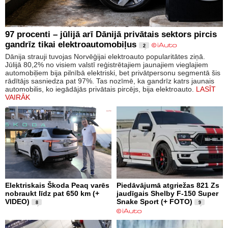
97 procenti – jūlijā arī Dānijā privātais sektors pircis
gandrīz tikai elektroautomobiļus
2
Dānija strauji tuvojas Norvēģijai elektroauto popularitātes ziņā.
Jūlijā 80,2% no visiem valstī reģistrētajiem jaunajiem vieglajiem
automobiļiem bija pilnībā elektriski, bet privātpersonu segmentā šis
rādītājs sasniedza pat 97%. Tas nozīmē, ka gandrīz katrs jaunais
automobilis, ko iegādājās privātais pircējs, bija elektroauto.
LASĪT
VAIRĀK
Elektriskais Škoda Peaq varēs
Piedāvājumā atgriežas 821 Zs
nobraukt līdz pat 650 km (+
jaudīgais Shelby F-150 Super
VIDEO)
Snake Sport (+ FOTO)
8
9