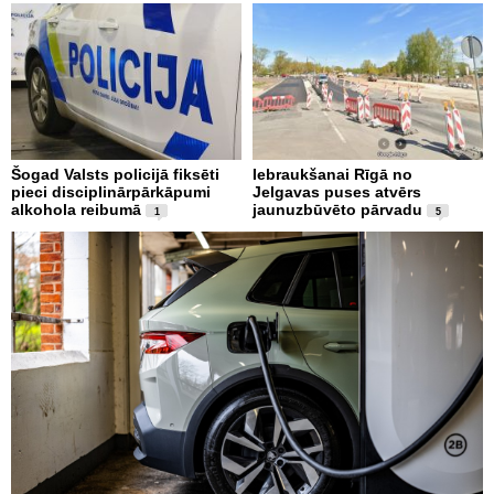
Šogad Valsts policijā fiksēti
Iebraukšanai Rīgā no
pieci disciplinārpārkāpumi
Jelgavas puses atvērs
alkohola reibumā
jaunuzbūvēto pārvadu
1
5