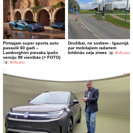
Pirmajam super sporta auto
Drošībai, ne sodiem - Igaunijā
pasaulē 60 gadi –
par mobilajiem radariem
Lamborghini piesaka īpašo
brīdinās ceļa zimes
12
versiju 99 vienībās (+ FOTO)
3