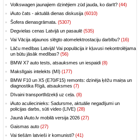
Volkswagen jaunajiem dzinējiem zūd jauda, ko darīt?
(44)
iAuto čats - aktuālā dienas diskusija
(6010)
Šofera dienasgrāmata.
(5307)
Degvielas cenas Latvijā un pasaulē
(535)
Vai Vācija atjaunos slēgto atomelektrostaciju darbību?
(16)
Lāču medības Latvijā! Vai populācija ir kļuvusi nekontrolējama
un būtu jāsāk medības?
(56)
BMW X7 auto tests, atsauksmes un iespaidi
(8)
Makslīgais intelekts (MI)
(177)
BMW F10 un X5 (E70/F15) remonts: dzinēja ķēžu maiņa un
diagnostika Rīgā, atsauksmes
(7)
Dīvaini transportlīdzekļi uz ceļa.
(8)
iAuto aculiecinieks: Sadursme, aktuālie negadījumi un
policijas darbs, sūti video (LIVE)
(28)
Jaunā iAuto.lv mobilā versija 2026
(27)
Gaismas auto
(27)
Vai tiešām latvieši ir komunisti?
(41)