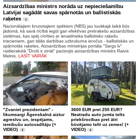
Aizsardzības ministrs norāda uz nepieciešamību
Latvijai sagādāt savas spārnotās un ballistiskās
raķetes
1
Nacionālajiem bruņotajiem spēkiem (NBS) jau tuvākajā laikā būs
jādomā, kā savā rīcībā iegūt gan efektīvas pretraķešu aizsardzības
sistēmas, kas spēj cīnīties ar ienaidnieka ballistisko raķešu
triecieniem, gan tālās darbības uzbrukuma ieročus - ballistiskās un
spārnotās raķetes, Aizsardzības ministrijas portāla "Sargs.lv"
raidierakstā "Droši ir zināt" paziņojis aizsardzības ministrs Raivis
Melnis.
LASĪT VAIRĀK
"Zvaniet prezidentam" -
3600 EUR pret 255 EUR?
likumsargi Āgenskalnā aiztur
Neatradu auto jumta telts
agresīvu un, iespējams,
priekšrocības pret ātri
iereibušu autovadītāju (+
būvējamo telti uz zemes! (+
VIDEO)
VIDEO)
2
4