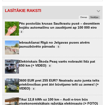
LASĪTĀKIE RAKSTI
Dienas
Nedēļas
Pēc postošās krusas Saulkrastu pusē – desmitiem
bojātu automašīnu un zaudējumi ap 100 000 eiro
2
Iebraukšanai Rīgā no Jelgavas puses atvērs
jaunuzbūvēto pārvadu
5
Elektriskais Škoda Peaq varēs nobraukt līdz pat
650 km (+ VIDEO)
8
3600 EUR pret 255 EUR? Neatradu auto jumta telts
priekšrocības pret ātri būvējamo telti uz zemes! (+
VIDEO)
4
Tikai 12,8 kWh uz 100 km – Audi e-tron būs
visekonomiskākais ražotāja elektroauto (+ FOTO)