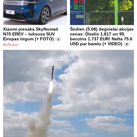
Xiaomi piesaka SkyNomad
Šodien (5.08) degvielai akcijas
N70 EREV – luksusa SUV
cenas: Dīzelis 1.817 un 95.
Eiropas tirgum (+ FOTO)
benzīns 1.737 EUR! Nafta 75.6
3
USD par barelu (+ VIDEO)
8