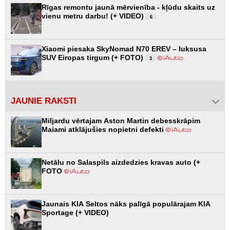
Rīgas remontu jaunā mērvienība - kļūdu skaits uz
vienu metru darbu! (+ VIDEO)
6
Xiaomi piesaka SkyNomad N70 EREV – luksusa
SUV Eiropas tirgum (+ FOTO)
3
JAUNIE RAKSTI
Miljardu vērtajam Aston Martin debesskrāpim
Maiami atklājušies nopietni defekti
Netālu no Salaspils aizdedzies kravas auto (+
FOTO
Jaunais KIA Seltos nāks palīgā populārajam KIA
Sportage (+ VIDEO)