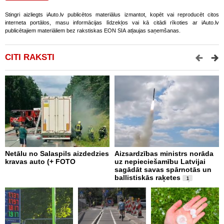
Stingri aizliegts iAuto.lv publicētos materiālus izmantot, kopēt vai reproducēt citos
interneta portālos, masu informācijas līdzekļos vai kā citādi rīkoties ar iAuto.lv
publicētajiem materiāliem bez rakstiskas EON SIA atļaujas saņemšanas.
CITI RAKSTI
Netālu no Salaspils aizdedzies
Aizsardzības ministrs norāda
Š
kravas auto (+ FOTO
uz nepieciešamību Latvijai
p
sagādāt savas spārnotās un
a
ballistiskās raķetes
1