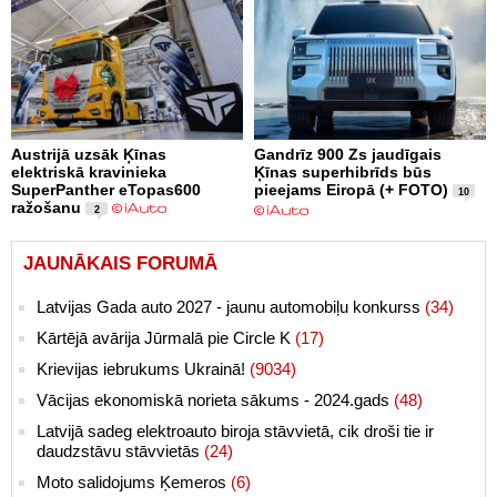
Austrijā uzsāk Ķīnas
Gandrīz 900 Zs jaudīgais
elektriskā kravinieka
Ķīnas superhibrīds būs
SuperPanther eTopas600
pieejams Eiropā (+ FOTO)
10
ražošanu
2
JAUNĀKAIS FORUMĀ
Latvijas Gada auto 2027 - jaunu automobiļu konkurss
(34)
Kārtējā avārija Jūrmalā pie Circle K
(17)
Krievijas iebrukums Ukrainā!
(9034)
Vācijas ekonomiskā norieta sākums - 2024.gads
(48)
Latvijā sadeg elektroauto biroja stāvvietā, cik droši tie ir
daudzstāvu stāvvietās
(24)
Moto salidojums Ķemeros
(6)