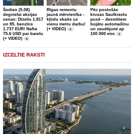
J
Šodien (5.08)
Rīgas remontu
Pēc postošās
V
degvielai akcijas
jaunā mērvienība -
krusas Saulkrastu
N
cenas: Dīzelis 1.817
kļūdu skaits uz
pusē – desmitiem
p
un 95. benzīns
vienu metru darbu!
bojātu automašīnu
B
1.737 EUR! Nafta
(+ VIDEO)
un zaudējumi ap
s
6
75.6 USD par barelu
100 000 eiro
t
2
(+ VIDEO)
8
IZCELTIE RAKSTI