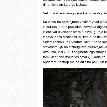
dinamisku un jaudīgu izskatu.
Vēl drošāk – aizmugurējie lukturi ar digit
Kā vienu no aprīkojuma veidiem Audi pie
lukturiem, kurus papildina inovatīva digitā
klienti var izvēlēties starp 3 aizmugurējo
ir savs īpašs dizains brīdī, kad auto tiek a
Select režīmu uz Dynamic, lukturi rada sp
stāvošam Q5 no aizmugures pietuvojas kā
attālumā, visi OLED segmenti izgaismojas
tam klienti var izvēlēties savu Q5 kādā n
apdarēm, tostarp melna dizaina paku un k