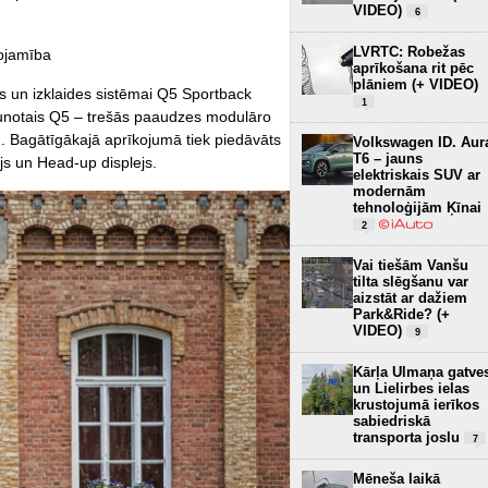
VIDEO)
6
LVRTC: Robežas
nojamība
aprīkošana rit pēc
plāniem (+ VIDEO)
s un izklaides sistēmai Q5 Sportback
1
jaunotais Q5 – trešās paaudzes modulāro
). Bagātīgākajā aprīkojumā tiek piedāvāts
Volkswagen ID. Aur
T6 – jauns
ejs un Head-up displejs.
elektriskais SUV ar
modernām
tehnoloģijām Ķīnai
2
Vai tiešām Vanšu
tilta slēgšanu var
aizstāt ar dažiem
Park&Ride? (+
VIDEO)
9
Kārļa Ulmaņa gatve
un Lielirbes ielas
krustojumā ierīkos
sabiedriskā
transporta joslu
7
Mēneša laikā