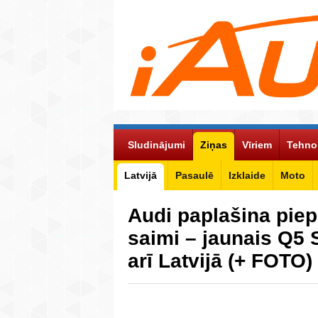
Sludinājumi
Ziņas
Vīriem
Tehno
Latvijā
Pasaulē
Izklaide
Moto
Audi paplašina pie
saimi – jaunais Q5
arī Latvijā (+ FOTO)