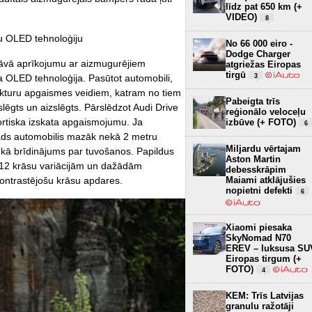
līdz pat 650 km (+
VIDEO)
8
ālu OLED tehnoloģiju
No 66 000 eiro -
Dodge Charger
dāvā aprīkojumu ar aizmugurējiem
atgriežas Eiropas
tirgū
la OLED tehnoloģija. Pasūtot automobili,
3
 lukturu apgaismes veidiem, katram no tiem
Pabeigta trīs
tslēgts un aizslēgts. Pārslēdzot Audi Drive
reģionālo veloceļu
ortiska izskata apgaismojumu. Ja
izbūve (+ FOTO)
6
ds automobilis mazāk nekā 2 metru
Miljardu vērtajam
 kā brīdinājums par tuvošanos. Papildus
Aston Martin
o 12 krāsu variācijām un dažādām
debesskrāpim
ontrastējošu krāsu apdares.
Maiami atklājušies
nopietni defekti
6
Xiaomi piesaka
SkyNomad N70
EREV – luksusa SU
Eiropas tirgum (+
FOTO)
4
KEM: Trīs Latvijas
granulu ražotāji