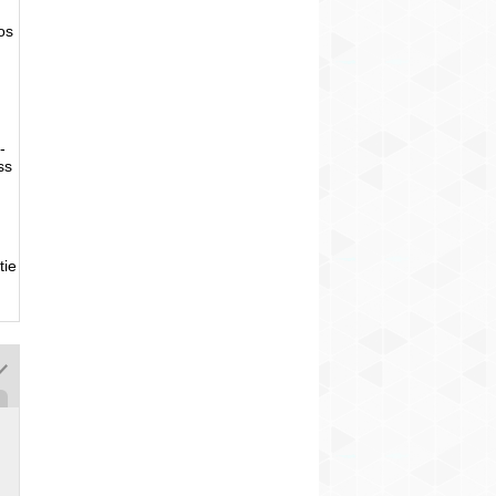
tos
-
ss
tie