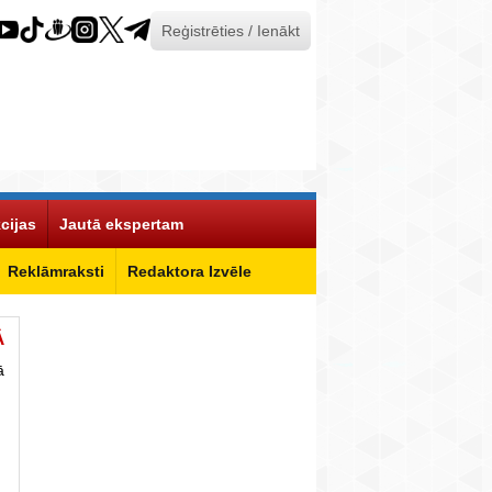
Reģistrēties / Ienākt
cijas
Jautā ekspertam
Reklāmraksti
Redaktora Izvēle
Ā
ā