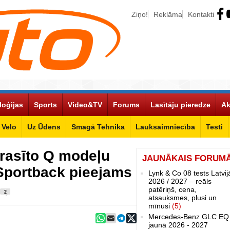
Ziņo!
Reklāma
Kontakti
loģijas
Sports
Video&TV
Forums
Lasītāju pieredze
Ak
Velo
Uz Ūdens
Smagā Tehnika
Lauksaimniecība
Testi
prasīto Q modeļu
JAUNĀKAIS FORUM
 Sportback pieejams
Lynk & Co 08 tests Latvij
2026 / 2027 – reāls
patēriņš, cena,
2
atsauksmes, plusi un
mīnusi
(5)
Mercedes-Benz GLC EQ
jaunā 2026 - 2027