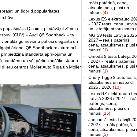
reāls patēriņš, cena,
atsauksmes, plusi un
eprasīti un šobrīd popularitātes
mīnusi
(4)
irsbūvi.
Lexus ES elektroauto 20
- 2027 tests, cena Latvijā
 paplašinājis Q saimi, piedāvājot zīmola
un lietotāju atsauksmes
(
virsbūvi (CUV) – Audi Q5 Sportback – tā
MG S9 tests Latvijā 2026
2027 – reāls patēriņš,
t vienaldzīgu nevienu patiesi eleganta un
cena, atsauksmes, plusi 
dīgajai ārienei Q5 Sportback raksturo arī
mīnusi
(1)
o pilnpiedziņa standarta aprīkojumā un
Omoda 9 tests Latvijā 2
ši baudāmu un vēl pārliecinošāku. Jauno
/ 2027 - reālais patēriņš,
cena, atsauksmes, plusi 
 dīleru centros Moller Auto Rīga un Moller
mīnusi
(1)
Chery Tiggo 9 auto tests,
atsauksmes un iespaidi
2025 / 2026
(13)
Lexus RZ elektroauto tes
Latvijā 2026 / 2027 – reā
patēriņš, cena,
atsauksmes, plusi un
mīnusi
(15)
Jaecoo 7 tests Latvijā 2
/ 2027 – reāls patēriņš,
cena, atsauksmes, plusi 
mīnusi
(3)