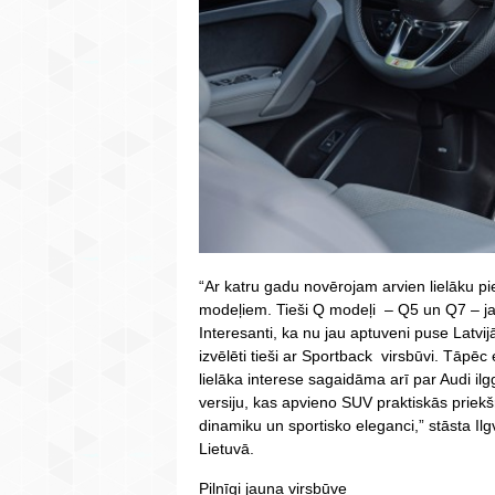
“Ar katru gadu novērojam arvien lielāku 
modeļiem. Tieši Q modeļi – Q5 un Q7 – jau
Interesanti, ka nu jau aptuveni puse Latv
izvēlēti tieši ar Sportback virsbūvi. Tāpēc 
lielāka interese sagaidāma arī par Audi i
versiju, kas apvieno SUV praktiskās priekš
dinamiku un sportisko eleganci,” stāsta Ilg
Lietuvā.
Pilnīgi jauna virsbūve