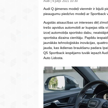
Audi | 9.jūlijs 2021 10:30
Audi Q ģimenes modeļi vienmēr ir bijuši pi
pieaugumu piedzīvo modeļi ar Sportback v
Augstās atsaucības un intereses dēļ zīmols
trešo apvidus automobili ar kupejas stila 
izceļ automobiļa sportisko dabu, neatstājo
sportiska dizaina cienītāju. Papildu iespai
jaunākās tehnoloģiskās inovācijas, quattr
jauda, kas ikdienas braukšanu padara īpa
Q5 Sportback iespējams tuvāk iepazīt Audi
Auto Lidosta.