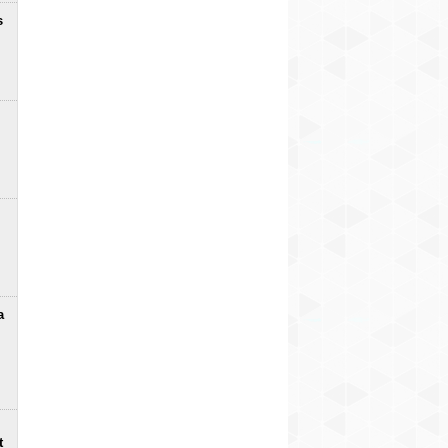
s
a
t