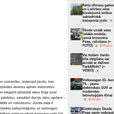
Kārļa Ulmaņa gatve
un Lielirbes ielas
krustojumā ierīkos
sabiedriskā
transporta joslu
7
Škoda uzsāk sava
lielākā modeļa,
jaunā krosovera
Peaq, ražošanu (+
FOTO)
1
Vai tiešām Vanšu
tilta slēgšanu var
aizstāt ar dažiem
Park&Ride? (+
VIDEO)
9
Volkswagen ID. Aur
v uzmanību, izstarojot jaudu, kas
T6 – jauns
ieplūdes atveres aptver astoņstūru
elektriskais SUV ar
modernām
n eleganti plūstošā sānu līnija izceļ
tehnoloģijām Ķīnai
ņu piedziņu, savukārt durvju sānu apdare –
2
ilitāti un robustumu. Jumta daļa ir
izteiktu sašaurinājumu uz aizmuguri.
Elektriskais Škoda
Peaq varēs nobrauk
tādītais aizmugurējais bampers rada ļoti