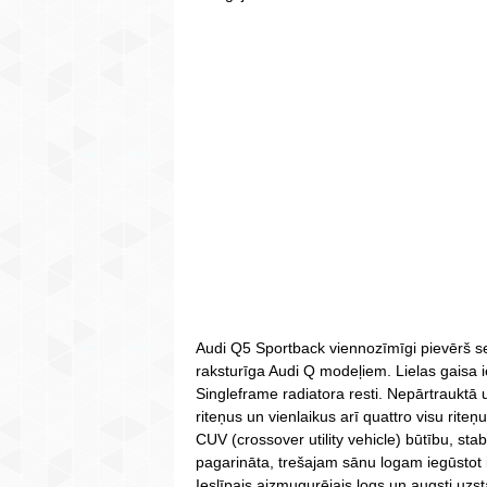
Audi Q5 Sportback viennozīmīgi pievērš se
raksturīga Audi Q modeļiem. Lielas gaisa 
Singleframe radiatora resti. Nepārtrauktā u
riteņus un vienlaikus arī quattro visu rite
CUV (crossover utility vehicle) būtību, stab
pagarināta, trešajam sānu logam iegūstot 
Ieslīpais aizmugurējais logs un augsti uzs