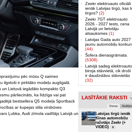
Zeekr elektroauto oficiāli
ienāk Latvijas tirgū, kas 
tirgos?
(2)
Zeekr 7GT elektroauto
2026 - 2027 tests, cena
Latvijā un lietotāju
atsauksmes
(1)
Latvijas Gada auto 2027 
jaunu automobiļu konkur
(44)
Šofera dienasgrāmata.
(5308)
Latvijā sadeg elektroauto
biroja stāvvietā, cik droši 
ir daudzstāvu stāvvietās
pieprasījumu pēc mūsu Q saimes
(32)
 ilgstoši ir pirktāko modeļu augšgalā.
ijā un Lietuvā iegādāto kompakto Q3
esmu pārliecināts, ka līdzīga vai pat
LASĪTĀKIE RAKSTI
lggadējā bestsellera Q5 modeļa Sportback
Dienas
Nedēļas
rocības ar kupejas stila virsbūves
vars Ļubka, Audi zīmola vadītājs Latvijā un
Latvijas tirgū ienāk
Ķīnas automobiļu
ražotājs Zeekr (+
VIDEO)
6