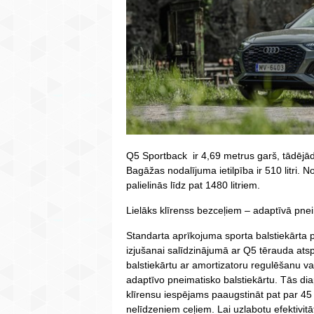
Q5 Sportback ir 4,69 metrus garš, tādējādi
Bagāžas nodalījuma ietilpība ir 510 litri. N
palielinās līdz pat 1480 litriem.
Lielāks klīrenss bezceļiem – adaptīvā pnei
Standarta aprīkojuma sporta balstiekārta p
izjušanai salīdzinājumā ar Q5 tērauda atsp
balstiekārtu ar amortizatoru regulēšanu v
adaptīvo pneimatisko balstiekārtu. Tās d
klīrensu iespējams paaugstināt pat par 4
nelīdzeniem ceļiem. Lai uzlabotu efektivitā