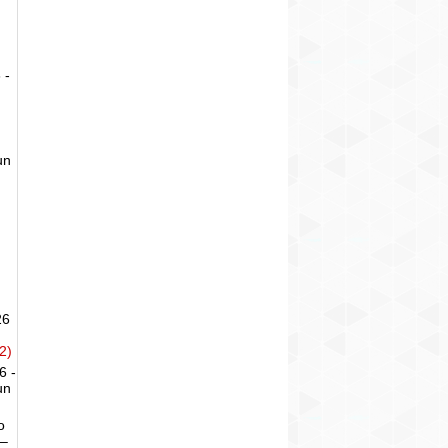
 -
un
26
2)
6 -
un
o
 –