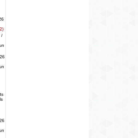
26
2)
 /
un
026
un
ts
ls
026
un