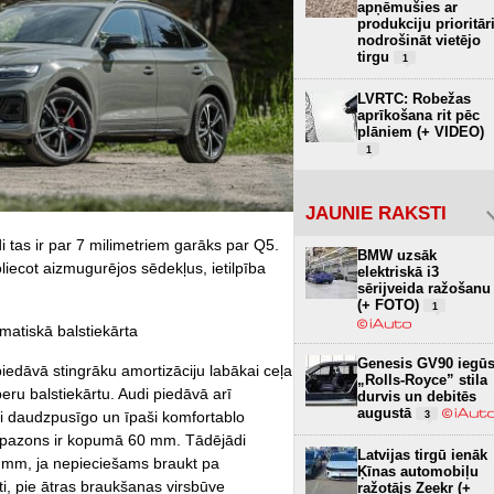
apņēmušies ar
produkciju prioritār
nodrošināt vietējo
tirgu
1
LVRTC: Robežas
aprīkošana rit pēc
plāniem (+ VIDEO)
1
JAUNIE RAKSTI
 tas ir par 7 milimetriem garāks par Q5.
BMW uzsāk
oliecot aizmugurējos sēdekļus, ietilpība
elektriskā i3
sērijveida ražošanu
(+ FOTO)
1
matiskā balstiekārta
Genesis GV90 iegū
iedāvā stingrāku amortizāciju labākai ceļa
„Rolls-Royce” stila
eru balstiekārtu. Audi piedāvā arī
durvis un debitēs
augustā
ai daudzpusīgo un īpaši komfortablo
3
iapazons ir kopumā 60 mm. Tādējādi
Latvijas tirgū ienāk
5 mm, ja nepieciešams braukt pa
Ķīnas automobiļu
ti, pie ātras braukšanas virsbūve
ražotājs Zeekr (+