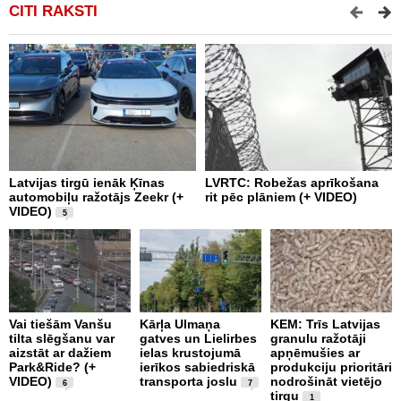
CITI RAKSTI
Latvijas tirgū ienāk Ķīnas
LVRTC: Robežas aprīkošana
M
automobiļu ražotājs Zeekr (+
rit pēc plāniem (+ VIDEO)
v
VIDEO)
v
5
g
Vai tiešām Vanšu
Kārļa Ulmaņa
KEM: Trīs Latvijas
tilta slēgšanu var
gatves un Lielirbes
granulu ražotāji
“
aizstāt ar dažiem
ielas krustojumā
apņēmušies ar
p
Park&Ride? (+
ierīkos sabiedriskā
produkciju prioritāri
s
VIDEO)
transporta joslu
nodrošināt vietējo
m
6
7
tirgu
1