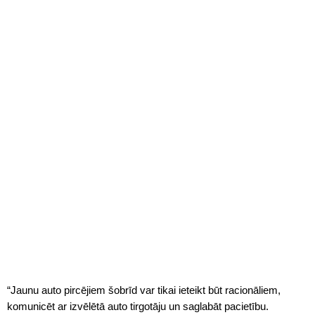
“Jaunu auto pircējiem šobrīd var tikai ieteikt būt racionāliem,
komunicēt ar izvēlētā auto tirgotāju un saglabāt pacietību.