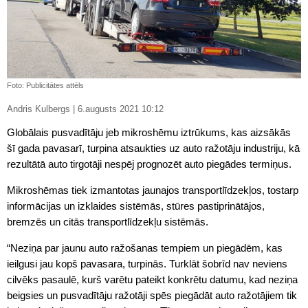
Foto: Publicitātes attēls
Andris Kulbergs | 6.augusts 2021 10:12
Globālais pusvadītāju jeb mikroshēmu iztrūkums, kas aizsākās
šī gada pavasarī, turpina atsaukties uz auto ražotāju industriju, kā
rezultātā auto tirgotāji nespēj prognozēt auto piegādes termiņus.
Mikroshēmas tiek izmantotas jaunajos transportlīdzekļos, tostarp
informācijas un izklaides sistēmās, stūres pastiprinātājos,
bremzēs un citās transportlīdzekļu sistēmās.
“Neziņa par jaunu auto ražošanas tempiem un piegādēm, kas
ieilgusi jau kopš pavasara, turpinās. Turklāt šobrīd nav neviens
cilvēks pasaulē, kurš varētu pateikt konkrētu datumu, kad neziņa
beigsies un pusvadītāju ražotāji spēs piegādāt auto ražotājiem tik