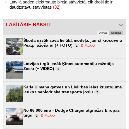
Latvijā sadeg elektroauto biroja stāvvietā, cik droši tie ir
daudzstāvu stāvvietās
(32)
LASĪTĀKIE RAKSTI
Dienas
Nedēļas
Škoda uzsāk sava lielākā modeļa, jaunā krosovera
Peaq, ražošanu (+ FOTO)
1
Latvijas tirgū ienāk Ķīnas automobiļu ražotājs
Zeekr (+ VIDEO)
5
Kārļa Ulmaņa gatves un Lielirbes ielas krustojumā
ierīkos sabiedriskā transporta joslu
7
No 66 000 eiro - Dodge Charger atgriežas Eiropas
tirgū
2