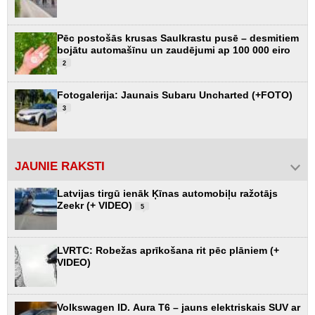
Pēc postošās krusas Saulkrastu pusē – desmitiem
bojātu automašīnu un zaudējumi ap 100 000 eiro
2
Fotogalerija: Jaunais Subaru Uncharted (+FOTO)
3
JAUNIE RAKSTI
Latvijas tirgū ienāk Ķīnas automobiļu ražotājs
Zeekr (+ VIDEO)
5
LVRTC: Robežas aprīkošana rit pēc plāniem (+
VIDEO)
Volkswagen ID. Aura T6 – jauns elektriskais SUV ar