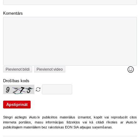
Komentārs
Pievienot bildi
Pievienot video
Drošības kods
Stingri aizliegts iAuto.lv publicētos materiālus izmantot, kopēt vai reproducēt citos
interneta portālos, masu informācijas līdzekļos vai kā citādi rīkoties ar iAuto.lv
publicētajiem materiāliem bez rakstiskas EON SIA atļaujas saņemšanas.