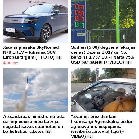
Xiaomi piesaka SkyNomad
Šodien (5.08) degvielai akcijas
N70 EREV – luksusa SUV
cenas: Dīzelis 1.817 un 95.
Eiropas tirgum (+ FOTO)
benzīns 1.737 EUR! Nafta 75.6
4
USD par barelu (+ VIDEO)
9
Aizsardzības ministrs norāda
"Zvaniet prezidentam" -
uz nepieciešamību Latvijai
likumsargi Āgenskalnā aiztur
sagādāt savas spārnotās un
agresīvu un, iespējams,
ballistiskās raķetes
iereibušu autovadītāju (+
11
VIDEO)
3