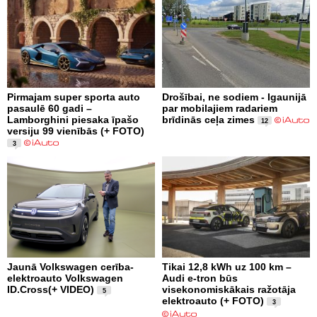
Pirmajam super sporta auto
Drošībai, ne sodiem - Igaunijā
pasaulē 60 gadi –
par mobilajiem radariem
Lamborghini piesaka īpašo
brīdinās ceļa zimes
12
versiju 99 vienībās (+ FOTO)
3
Jaunā Volkswagen cerība-
Tikai 12,8 kWh uz 100 km –
elektroauto Volkswagen
Audi e-tron būs
ID.Cross(+ VIDEO)
visekonomiskākais ražotāja
5
elektroauto (+ FOTO)
3