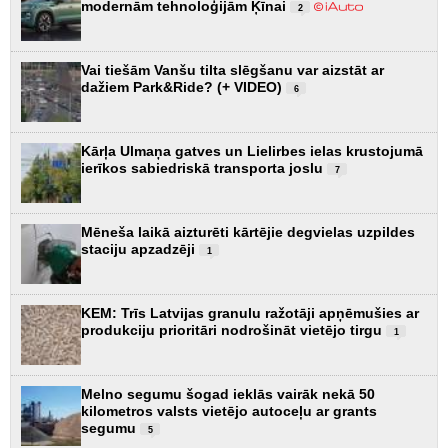
modernām tehnoloģijām Ķīnai
2
Vai tiešām Vanšu tilta slēgšanu var aizstāt ar
dažiem Park&Ride? (+ VIDEO)
6
Kārļa Ulmaņa gatves un Lielirbes ielas krustojumā
ierīkos sabiedriskā transporta joslu
7
Mēneša laikā aizturēti kārtējie degvielas uzpildes
staciju apzadzēji
1
KEM: Trīs Latvijas granulu ražotāji apņēmušies ar
produkciju prioritāri nodrošināt vietējo tirgu
1
Melno segumu šogad ieklās vairāk nekā 50
kilometros valsts vietējo autoceļu ar grants
segumu
5