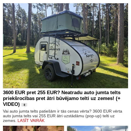
3600 EUR pret 255 EUR? Neatradu auto jumta telts
priekšrocības pret ātri būvējamo telti uz zemes! (+
VIDEO)
8
Vai auto jumta telts patiešām ir tās cenas vērta? 3600 EUR vērta
auto jumta telts vai 255 EUR ātri uzstādāmu (pop-up) telti uz
zemes.
LASĪT VAIRĀK