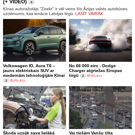
(+ VIDEO)
5
Ķīnas autoražotājs "Zeekr" ir vēl viens šīs Āzijas valsts autobūves
uzņēmums, kas ienācis Latvijas tirgū.
LASĪT VAIRĀK
Volkswagen ID. Aura T6 –
No 66 000 eiro - Dodge
jauns elektriskais SUV ar
Charger atgriežas Eiropas
modernām tehnoloģijām Ķīnai
tirgū
2
2
Škoda uzsāk sava lielākā
Vai tiešām Vanšu tilta