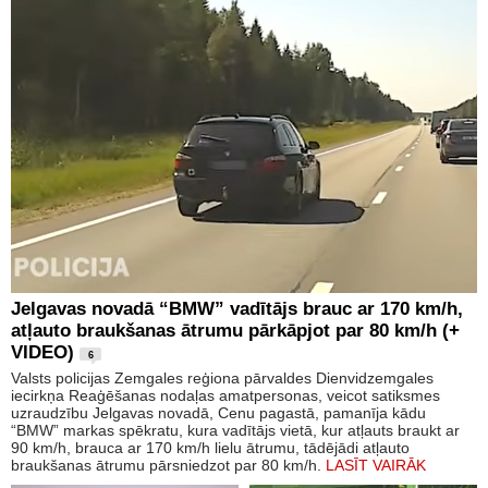
Jelgavas novadā “BMW” vadītājs brauc ar 170 km/h,
atļauto braukšanas ātrumu pārkāpjot par 80 km/h (+
VIDEO)
6
Valsts policijas Zemgales reģiona pārvaldes Dienvidzemgales
iecirkņa Reaģēšanas nodaļas amatpersonas, veicot satiksmes
uzraudzību Jelgavas novadā, Cenu pagastā, pamanīja kādu
“BMW” markas spēkratu, kura vadītājs vietā, kur atļauts braukt ar
90 km/h, brauca ar 170 km/h lielu ātrumu, tādējādi atļauto
braukšanas ātrumu pārsniedzot par 80 km/h.
LASĪT VAIRĀK