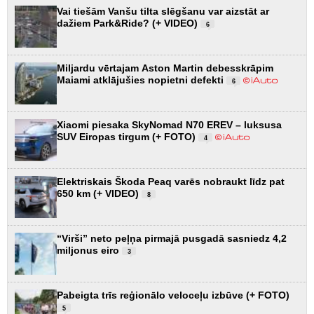
Vai tiešām Vanšu tilta slēgšanu var aizstāt ar
dažiem Park&Ride? (+ VIDEO)
6
Miljardu vērtajam Aston Martin debesskrāpim
Maiami atklājušies nopietni defekti
6
Xiaomi piesaka SkyNomad N70 EREV – luksusa
SUV Eiropas tirgum (+ FOTO)
4
Elektriskais Škoda Peaq varēs nobraukt līdz pat
650 km (+ VIDEO)
8
“Virši” neto peļņa pirmajā pusgadā sasniedz 4,2
miljonus eiro
3
Pabeigta trīs reģionālo veloceļu izbūve (+ FOTO)
5