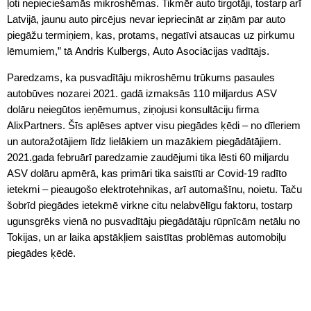
ļoti nepieciešamās mikroshēmas. Tikmēr auto tirgotāji, tostarp arī
Latvijā, jaunu auto pircējus nevar iepriecināt ar ziņām par auto
piegāžu termiņiem, kas, protams, negatīvi atsaucas uz pirkumu
lēmumiem,” tā Andris Kulbergs, Auto Asociācijas vadītājs.
Paredzams, ka pusvadītāju mikroshēmu trūkums pasaules
autobūves nozarei 2021. gadā izmaksās 110 miljardus ASV
dolāru neiegūtos ieņēmumus, ziņojusi konsultāciju firma
AlixPartners. Šīs aplēses aptver visu piegādes ķēdi – no dīleriem
un autoražotājiem līdz lielākiem un mazākiem piegādātājiem.
2021.gada februārī paredzamie zaudējumi tika lēsti 60 miljardu
ASV dolāru apmērā, kas primāri tika saistīti ar Covid-19 radīto
ietekmi – pieaugošo elektrotehnikas, arī automašīnu, noietu. Taču
šobrīd piegādes ietekmē virkne citu nelabvēlīgu faktoru, tostarp
ugunsgrēks vienā no pusvadītāju piegādātāju rūpnīcām netālu no
Tokijas, un ar laika apstākļiem saistītas problēmas automobiļu
piegādes ķēdē.