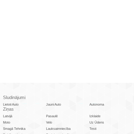
Sludinājumi
Lietoti Auto
Jauni Auto
Autonoma
Ziņas
Latvijā
Pasaulē
Izklaide
Moto
Velo
Uz Ūdens
Smagā Tehnika
Lauksaimniecība
Testi