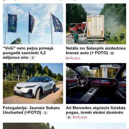
“Virši” neto peļņa pirmajā
Netālu no Salaspils aizdedzies
pusgadā sasniedz 4,2
kravas auto (+ FOTO)
12
miljonus eiro
3
Fotogalerija: Jaunais Subaru
Arī Mercedes atgriezīs fiziskās
Uncharted (+FOTO)
pogas, tomēr ekrāni dominēs
3
6