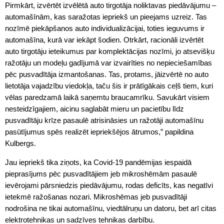
Pirmkārt, izvērtēt izvēlētā auto tirgotāja noliktavas piedāvājumu –
automašīnām, kas saražotas iepriekš un pieejams uzreiz. Tas
nozīmē piekāpšanos auto individualizācijai, toties ieguvums ir
automašīna, kurā var iekāpt šodien. Otrkārt, racionāli izvērtēt
auto tirgotāju ieteikumus par komplektācijas nozīmi, jo atsevišķu
ražotāju un modeļu gadījumā var izvairīties no nepieciešamības
pēc pusvadītāja izmantošanas. Tas, protams, jāizvērtē no auto
lietotāja vajadzību viedokļa, taču šis ir prātīgākais ceļš tiem, kuri
vēlas paredzamā laikā saņemtu braucamrīku. Savukārt visiem
nesteidzīgajiem, aicinu saglabāt mieru un pacietību līdz
pusvadītāju krīze pasaulē atrisināsies un ražotāji automašīnu
pasūtījumus spēs realizēt iepriekšējos ātrumos,” papildina
Kulbergs.
Jau iepriekš tika ziņots, ka Covid-19 pandēmijas iespaidā
pieprasījums pēc pusvadītājiem jeb mikroshēmām pasaulē
ievērojami pārsniedzis piedāvājumu, rodas deficīts, kas negatīvi
ietekmē ražošanas nozari. Mikroshēmas jeb pusvadītāji
nodrošina ne tikai automašīnu, viedtālruņu un datoru, bet arī citas
elektrotehnikas un sadzīves tehnikas darbību.