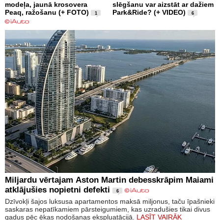
modeļa, jaunā krosovera
slēgšanu var aizstāt ar dažiem
Peaq, ražošanu (+ FOTO)
Park&Ride? (+ VIDEO)
1
6
Miljardu vērtajam Aston Martin debesskrāpim Maiami
atklājušies nopietni defekti
6
Dzīvokļi šajos luksusa apartamentos maksā miljonus, taču īpašnieki
saskaras nepatīkamiem pārsteigumiem, kas uzradušies tikai divus
gadus pēc ēkas nodošanas ekspluatācijā.
LASĪT VAIRĀK