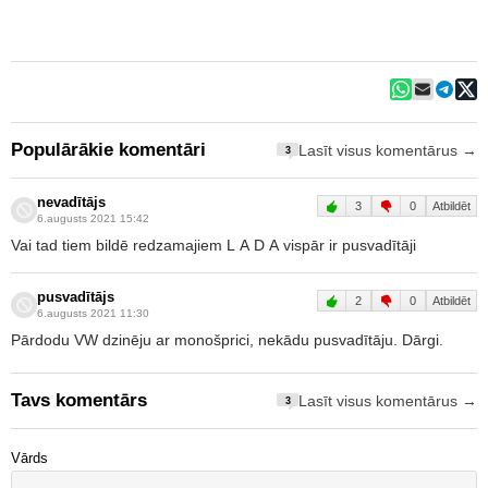
Populārākie komentāri
Lasīt visus komentārus →
3
nevadītājs
3
0
Atbildēt
6.augusts 2021 15:42
Vai tad tiem bildē redzamajiem L A D A vispār ir pusvadītāji
pusvadītājs
2
0
Atbildēt
6.augusts 2021 11:30
Pārdodu VW dzinēju ar monošprici, nekādu pusvadītāju. Dārgi.
Tavs komentārs
Lasīt visus komentārus →
3
Vārds