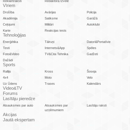
Reklāmraksti
Redaktora Izvēle
Vīriem
Drošība
Avārijas
Policija
Akadēmija
Satiksme
Garāžā
Ceļojumi
Militāri
Autoklubi
Karte
Reakcijas tests
Tehnoloģijas
Enerģētika
Tālruņi
Datori&Portatīvie
Testi
Internets&App
Spēles
Foto&Video
TV&Cita Tehnika
Gadžeti
Dažādi
Sports
Rallijs
Kross
Šoseja
4x4
Moto
Velo
Uz Ūdens
Trases
Kalendārs
Video&TV
Forums
Lasītāju pieredze
Atsauksmes par auto
Atsauksmes par
Lasītāju raksti
uzņēmumiem
Akcijas
Jautā ekspertam