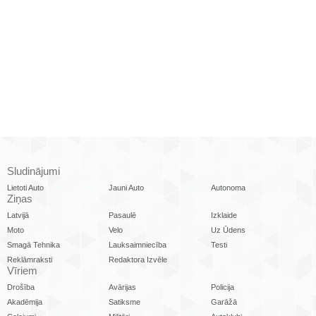
Sludinājumi
Lietoti Auto
Jauni Auto
Autonoma
Ziņas
Latvijā
Pasaulē
Izklaide
Moto
Velo
Uz Ūdens
Smagā Tehnika
Lauksaimniecība
Testi
Reklāmraksti
Redaktora Izvēle
Vīriem
Drošība
Avārijas
Policija
Akadēmija
Satiksme
Garāžā