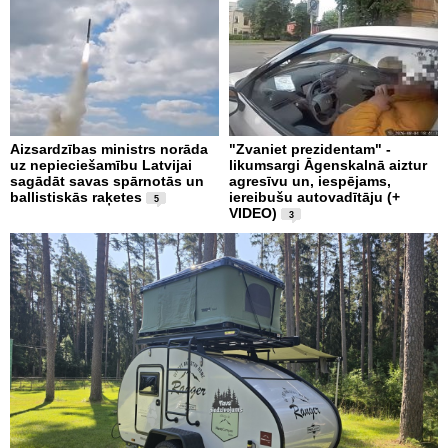
Aizsardzības ministrs norāda
"Zvaniet prezidentam" -
uz nepieciešamību Latvijai
likumsargi Āgenskalnā aiztur
sagādāt savas spārnotās un
agresīvu un, iespējams,
ballistiskās raķetes
iereibušu autovadītāju (+
5
VIDEO)
3