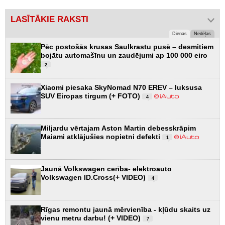
LASĪTĀKIE RAKSTI
Dienas
Nedēļas
Pēc postošās krusas Saulkrastu pusē – desmitiem
bojātu automašīnu un zaudējumi ap 100 000 eiro
2
Xiaomi piesaka SkyNomad N70 EREV – luksusa
SUV Eiropas tirgum (+ FOTO)
4
Miljardu vērtajam Aston Martin debesskrāpim
Maiami atklājušies nopietni defekti
1
Jaunā Volkswagen cerība- elektroauto
Volkswagen ID.Cross(+ VIDEO)
4
Rīgas remontu jaunā mērvienība - kļūdu skaits uz
vienu metru darbu! (+ VIDEO)
7