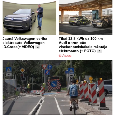
Jaunā Volkswagen cerība-
Tikai 12,8 kWh uz 100 km –
elektroauto Volkswagen
Audi e-tron būs
ID.Cross(+ VIDEO)
visekonomiskākais ražotāja
4
elektroauto (+ FOTO)
3