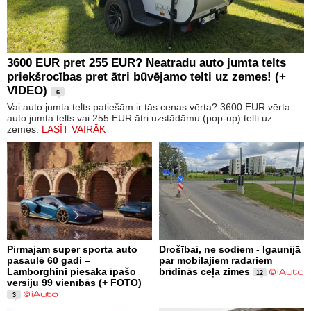
3600 EUR pret 255 EUR? Neatradu auto jumta telts
priekšrocības pret ātri būvējamo telti uz zemes! (+
VIDEO)
6
Vai auto jumta telts patiešām ir tās cenas vērta? 3600 EUR vērta
auto jumta telts vai 255 EUR ātri uzstādāmu (pop-up) telti uz
zemes.
LASĪT VAIRĀK
Pirmajam super sporta auto
Drošībai, ne sodiem - Igaunijā
pasaulē 60 gadi –
par mobilajiem radariem
Lamborghini piesaka īpašo
brīdinās ceļa zimes
12
versiju 99 vienībās (+ FOTO)
3