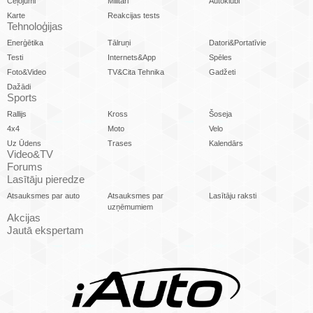
Ceļojumi
Militāri
Autoklubi
Karte
Reakcijas tests
Tehnoloģijas
Enerģētika
Tālruņi
Datori&Portatīvie
Testi
Internets&App
Spēles
Foto&Video
TV&Cita Tehnika
Gadžeti
Dažādi
Sports
Rallijs
Kross
Šoseja
4x4
Moto
Velo
Uz Ūdens
Trases
Kalendārs
Video&TV
Forums
Lasītāju pieredze
Atsauksmes par auto
Atsauksmes par
Lasītāju raksti
uzņēmumiem
Akcijas
Jautā ekspertam