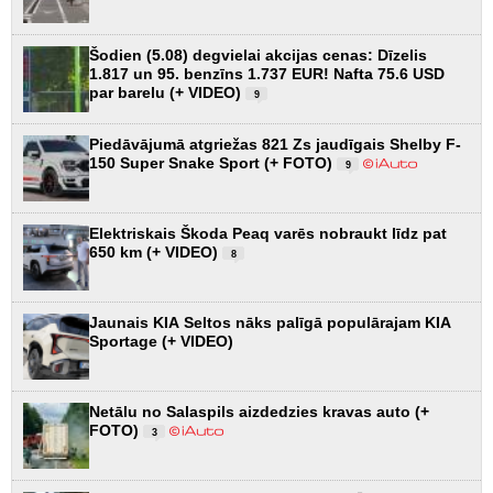
Šodien (5.08) degvielai akcijas cenas: Dīzelis
1.817 un 95. benzīns 1.737 EUR! Nafta 75.6 USD
par barelu (+ VIDEO)
9
Piedāvājumā atgriežas 821 Zs jaudīgais Shelby F-
150 Super Snake Sport (+ FOTO)
9
Elektriskais Škoda Peaq varēs nobraukt līdz pat
650 km (+ VIDEO)
8
Jaunais KIA Seltos nāks palīgā populārajam KIA
Sportage (+ VIDEO)
Netālu no Salaspils aizdedzies kravas auto (+
FOTO)
3