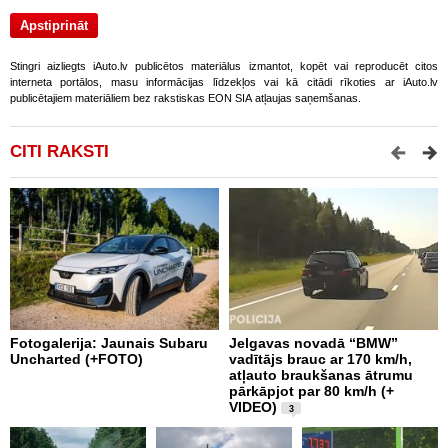
Stingri aizliegts iAuto.lv publicētos materiālus izmantot, kopēt vai reproducēt citos
interneta portālos, masu informācijas līdzekļos vai kā citādi rīkoties ar iAuto.lv
publicētajiem materiāliem bez rakstiskas EON SIA atļaujas saņemšanas.
CITI RAKSTI
Fotogalerija: Jaunais Subaru
Jelgavas novadā “BMW”
R
Uncharted (+FOTO)
vadītājs brauc ar 170 km/h,
m
atļauto braukšanas ātrumu
v
pārkāpjot par 80 km/h (+
VIDEO)
3