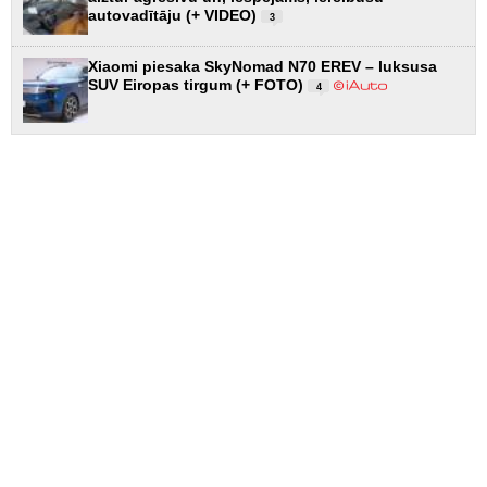
autovadītāju (+ VIDEO)
3
Xiaomi piesaka SkyNomad N70 EREV – luksusa
SUV Eiropas tirgum (+ FOTO)
4