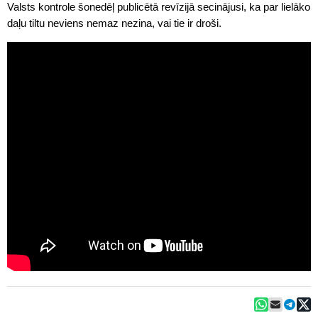
Valsts kontrole šonedēļ publicētā revīzijā secinājusi, ka par lielāko
daļu tiltu neviens nemaz nezina, vai tie ir droši.