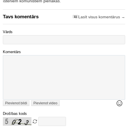
īsteniem komunistiem pienākas.
Tavs komentārs
Lasīt visus komentārus →
11
Vārds
Komentārs
Pievienot bildi
Pievienot video
Drošības kods