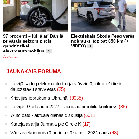
97 procenti – jūlijā arī Dānijā
Elektriskais Škoda Peaq varēs
privātais sektors pircis
nobraukt līdz pat 650 km (+
gandrīz tikai
VIDEO)
8
elektroautomobiļus
2
JAUNĀKAIS FORUMĀ
Latvijā sadeg elektroauto biroja stāvvietā, cik droši tie ir
daudzstāvu stāvvietās
(25)
Krievijas iebrukums Ukrainā!
(9035)
Latvijas Gada auto 2027 - jaunu automobiļu konkurss
(36)
iAuto čats - aktuālā dienas diskusija
(6011)
Kārtējā avārija Jūrmalā pie Circle K
(17)
Vācijas ekonomiskā norieta sākums - 2024.gads
(48)