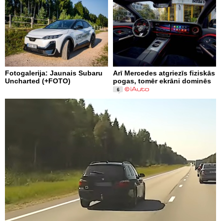
Fotogalerija: Jaunais Subaru
Arī Mercedes atgriezīs fiziskās
Uncharted (+FOTO)
pogas, tomēr ekrāni dominēs
6