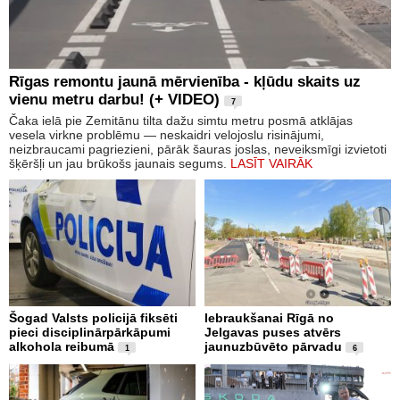
Rīgas remontu jaunā mērvienība - kļūdu skaits uz
vienu metru darbu! (+ VIDEO)
7
Čaka ielā pie Zemitānu tilta dažu simtu metru posmā atklājas
vesela virkne problēmu — neskaidri velojoslu risinājumi,
neizbraucami pagriezieni, pārāk šauras joslas, neveiksmīgi izvietoti
šķēršļi un jau brūkošs jaunais segums.
LASĪT VAIRĀK
Šogad Valsts policijā fiksēti
Iebraukšanai Rīgā no
pieci disciplinārpārkāpumi
Jelgavas puses atvērs
alkohola reibumā
jaunuzbūvēto pārvadu
1
6