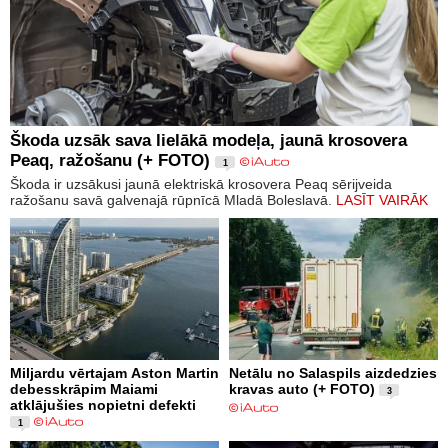
Škoda uzsāk sava lielākā modeļa, jaunā krosovera
Peaq, ražošanu (+ FOTO)
1
Škoda ir uzsākusi jaunā elektriskā krosovera Peaq sērijveida
ražošanu savā galvenajā rūpnīcā Mladā Boleslavā.
LASĪT VAIRĀK
Miljardu vērtajam Aston Martin
Netālu no Salaspils aizdedzies
debesskrāpim Maiami
kravas auto (+ FOTO)
3
atklājušies nopietni defekti
1