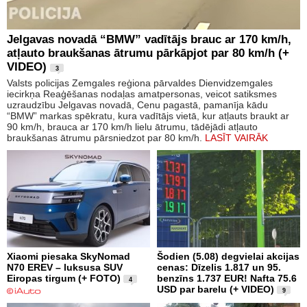
Jelgavas novadā “BMW” vadītājs brauc ar 170 km/h,
atļauto braukšanas ātrumu pārkāpjot par 80 km/h (+
VIDEO)
3
Valsts policijas Zemgales reģiona pārvaldes Dienvidzemgales
iecirkņa Reaģēšanas nodaļas amatpersonas, veicot satiksmes
uzraudzību Jelgavas novadā, Cenu pagastā, pamanīja kādu
“BMW” markas spēkratu, kura vadītājs vietā, kur atļauts braukt ar
90 km/h, brauca ar 170 km/h lielu ātrumu, tādējādi atļauto
braukšanas ātrumu pārsniedzot par 80 km/h.
LASĪT VAIRĀK
Xiaomi piesaka SkyNomad
Šodien (5.08) degvielai akcijas
N70 EREV – luksusa SUV
cenas: Dīzelis 1.817 un 95.
Eiropas tirgum (+ FOTO)
benzīns 1.737 EUR! Nafta 75.6
4
USD par barelu (+ VIDEO)
9