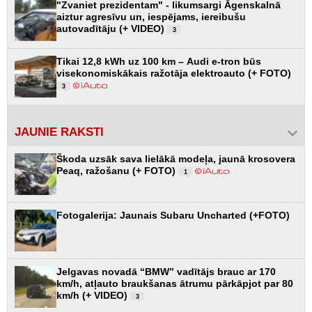
"Zvaniet prezidentam" - likumsargi Āgenskalnā
aiztur agresīvu un, iespējams, iereibušu
autovadītāju (+ VIDEO)
3
Tikai 12,8 kWh uz 100 km – Audi e-tron būs
visekonomiskākais ražotāja elektroauto (+ FOTO)
3
JAUNIE RAKSTI
Škoda uzsāk sava lielākā modeļa, jaunā krosovera
Peaq, ražošanu (+ FOTO)
1
Fotogalerija: Jaunais Subaru Uncharted (+FOTO)
Jelgavas novadā “BMW” vadītājs brauc ar 170
km/h, atļauto braukšanas ātrumu pārkāpjot par 80
km/h (+ VIDEO)
3