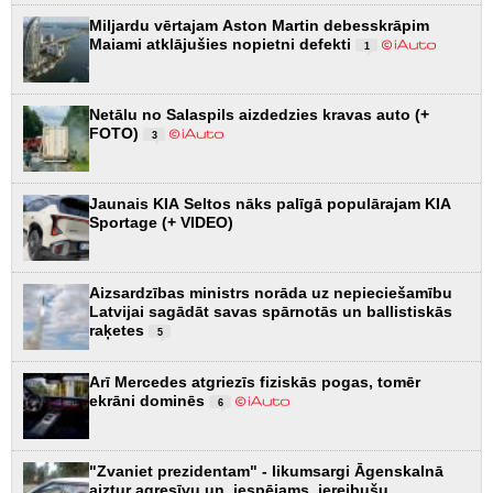
Miljardu vērtajam Aston Martin debesskrāpim
Maiami atklājušies nopietni defekti
1
Netālu no Salaspils aizdedzies kravas auto (+
FOTO)
3
Jaunais KIA Seltos nāks palīgā populārajam KIA
Sportage (+ VIDEO)
Aizsardzības ministrs norāda uz nepieciešamību
Latvijai sagādāt savas spārnotās un ballistiskās
raķetes
5
Arī Mercedes atgriezīs fiziskās pogas, tomēr
ekrāni dominēs
6
"Zvaniet prezidentam" - likumsargi Āgenskalnā
aiztur agresīvu un, iespējams, iereibušu