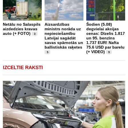
Š
Netālu no Salaspils
Aizsardzības
Šodien (5.08)
p
aizdedzies kravas
ministrs norāda uz
degvielai akcijas
d
auto (+ FOTO)
nepieciešamību
cenas: Dīzelis 1.817
a
3
Latvijai sagādāt
un 95. benzīns
savas spārnotās un
1.737 EUR! Nafta
ballistiskās raķetes
75.6 USD par barelu
(+ VIDEO)
5
9
IZCELTIE RAKSTI