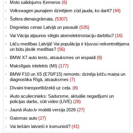
Moto salidojums Ķemeros
(6)
Volkswagen jaunajiem dzinējiem zūd jauda, ko darīt?
(44)
Šofera dienasgrāmata.
(5307)
Degvielas cenas Latvijā un pasaulē
(535)
Vai Vācija atjaunos slēgto atomelektrostaciju darbību?
(16)
Lāču medības Latvijā! Vai populācija ir kļuvusi nekontrolējama
un būtu jāsāk medības?
(56)
BMW X7 auto tests, atsauksmes un iespaidi
(8)
Makslīgais intelekts (MI)
(177)
BMW F10 un X5 (E70/F15) remonts: dzinēja ķēžu maiņa un
diagnostika Rīgā, atsauksmes
(7)
Dīvaini transportlīdzekļi uz ceļa.
(8)
iAuto aculiecinieks: Sadursme, aktuālie negadījumi un
policijas darbs, sūti video (LIVE)
(28)
Jaunā iAuto.lv mobilā versija 2026
(27)
Gaismas auto
(27)
Vai tiešām latvieši ir komunisti?
(41)