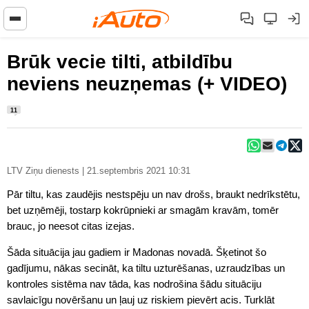
Brūk vecie tilti, atbildību
neviens neuzņemas (+ VIDEO)
11
LTV Ziņu dienests | 21.septembris 2021 10:31
Pār tiltu, kas zaudējis nestspēju un nav drošs, braukt nedrīkstētu,
bet uzņēmēji, tostarp kokrūpnieki ar smagām kravām, tomēr
brauc, jo neesot citas izejas.
Šāda situācija jau gadiem ir Madonas novadā. Šķetinot šo
gadījumu, nākas secināt, ka tiltu uzturēšanas, uzraudzības un
kontroles sistēma nav tāda, kas nodrošina šādu situāciju
savlaicīgu novēršanu un ļauj uz riskiem pievērt acis. Turklāt