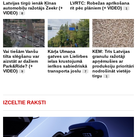
Latvijas tirgū ienāk Ķīnas
LVRTC: Robežas aprīkošana
M
automobiļu ražotājs Zeekr (+
rit pēc plāniem (+ VIDEO)
v
1
VIDEO)
v
8
g
Vai tiešām Vanšu
Kārļa Ulmaņa
KEM: Trīs Latvijas
tilta slēgšanu var
gatves un Lielirbes
granulu ražotāji
“
aizstāt ar dažiem
ielas krustojumā
apņēmušies ar
p
Park&Ride? (+
ierīkos sabiedriskā
produkciju prioritāri
s
VIDEO)
transporta joslu
nodrošināt vietējo
m
9
7
tirgu
1
IZCELTIE RAKSTI