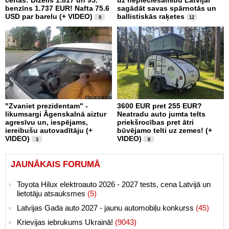
benzīns 1.737 EUR! Nafta 75.6
sagādāt savas spārnotās un
USD par barelu (+ VIDEO)
ballistiskās raķetes
9
12
"Zvaniet prezidentam" -
3600 EUR pret 255 EUR?
likumsargi Āgenskalnā aiztur
Neatradu auto jumta telts
agresīvu un, iespējams,
priekšrocības pret ātri
iereibušu autovadītāju (+
būvējamo telti uz zemes! (+
VIDEO)
VIDEO)
3
8
JAUNĀKAIS FORUMĀ
Toyota Hilux elektroauto 2026 - 2027 tests, cena Latvijā un
lietotāju atsauksmes
(5)
Latvijas Gada auto 2027 - jaunu automobiļu konkurss
(45)
Krievijas iebrukums Ukrainā!
(9043)