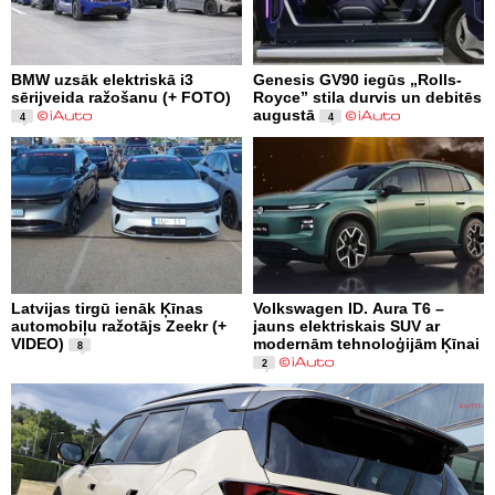
BMW uzsāk elektriskā i3
Genesis GV90 iegūs „Rolls-
sērijveida ražošanu (+ FOTO)
Royce” stila durvis un debitēs
augustā
4
4
Latvijas tirgū ienāk Ķīnas
Volkswagen ID. Aura T6 –
automobiļu ražotājs Zeekr (+
jauns elektriskais SUV ar
VIDEO)
modernām tehnoloģijām Ķīnai
8
2