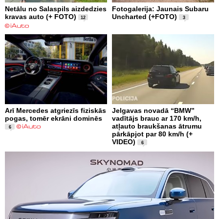
Netālu no Salaspils aizdedzies
Fotogalerija: Jaunais Subaru
kravas auto (+ FOTO)
Uncharted (+FOTO)
12
3
Arī Mercedes atgriezīs fiziskās
Jelgavas novadā “BMW”
pogas, tomēr ekrāni dominēs
vadītājs brauc ar 170 km/h,
atļauto braukšanas ātrumu
6
pārkāpjot par 80 km/h (+
VIDEO)
6