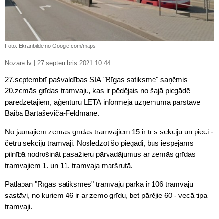
Foto: Ekrānbilde no Google.com/maps
Nozare.lv | 27.septembris 2021 10:44
27.septembrī pašvaldības SIA "Rīgas satiksme" saņēmis
20.zemās grīdas tramvaju, kas ir pēdējais no šajā piegādē
paredzētajiem, aģentūru LETA informēja uzņēmuma pārstāve
Baiba Bartaševiča-Feldmane.
No jaunajiem zemās grīdas tramvajiem 15 ir trīs sekciju un pieci -
četru sekciju tramvaji. Noslēdzot šo piegādi, būs iespējams
pilnībā nodrošināt pasažieru pārvadājumus ar zemās grīdas
tramvajiem 1. un 11. tramvaja maršrutā.
Patlaban "Rīgas satiksmes" tramvaju parkā ir 106 tramvaju
sastāvi, no kuriem 46 ir ar zemo grīdu, bet pārējie 60 - vecā tipa
tramvaji.