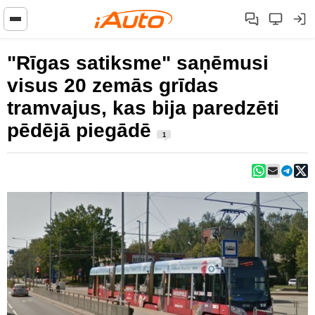
"Rīgas satiksme" saņēmusi
visus 20 zemās grīdas
tramvajus, kas bija paredzēti
pēdējā piegādē
1