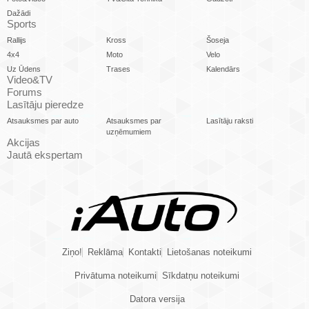
Dažādi
Sports
Rallijs
Kross
Šoseja
4x4
Moto
Velo
Uz Ūdens
Trases
Kalendārs
Video&TV
Forums
Lasītāju pieredze
Atsauksmes par auto
Atsauksmes par
Lasītāju raksti
uzņēmumiem
Akcijas
Jautā ekspertam
Ziņo!
Reklāma
Kontakti
Lietošanas noteikumi
Privātuma noteikumi
Sīkdatņu noteikumi
Datora versija