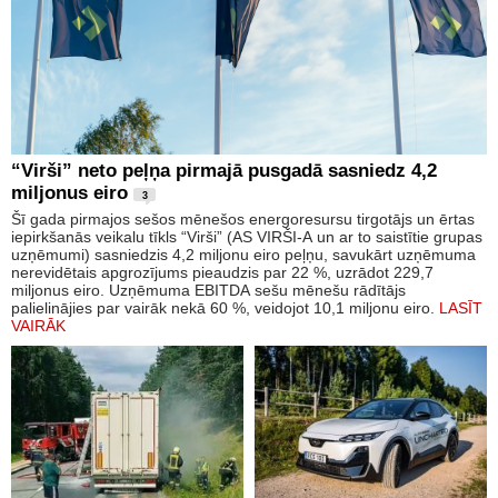
“Virši” neto peļņa pirmajā pusgadā sasniedz 4,2
miljonus eiro
3
Šī gada pirmajos sešos mēnešos energoresursu tirgotājs un ērtas
iepirkšanās veikalu tīkls “Virši” (AS VIRŠI-A un ar to saistītie grupas
uzņēmumi) sasniedzis 4,2 miljonu eiro peļņu, savukārt uzņēmuma
nerevidētais apgrozījums pieaudzis par 22 %, uzrādot 229,7
miljonus eiro. Uzņēmuma EBITDA sešu mēnešu rādītājs
palielinājies par vairāk nekā 60 %, veidojot 10,1 miljonu eiro.
LASĪT
VAIRĀK