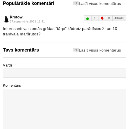
Populārākie komentāri
Lasīt visus komentārus →
1
Krotow
1
0
Atbildēt
27.septembris 2021 11:41
Interesanti vai zemās grīdas "tārpi" kādreiz parādīsies 2. un 10.
tramvaja maršrutos?
Tavs komentārs
Lasīt visus komentārus →
1
Vārds
Komentārs