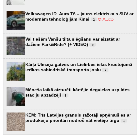
Volkswagen ID. Aura T6 – jauns elektriskais SUV ar
modernām tehnoloģijām Ķīnai
2
Vai tiešām Vanšu tilta slēgšanu var aizstāt ar
dažiem Park&Ride? (+ VIDEO)
9
Kārļa Ulmaņa gatves un Lielirbes ielas krustojumā
ierīkos sabiedriskā transporta joslu
7
Mēneša laikā aizturēti kārtējie degvielas uzpildes
staciju apzadzēji
1
KEM: Trīs Latvijas granulu ražotāji apņēmušies ar
produkciju prioritāri nodrošināt vietējo tirgu
1