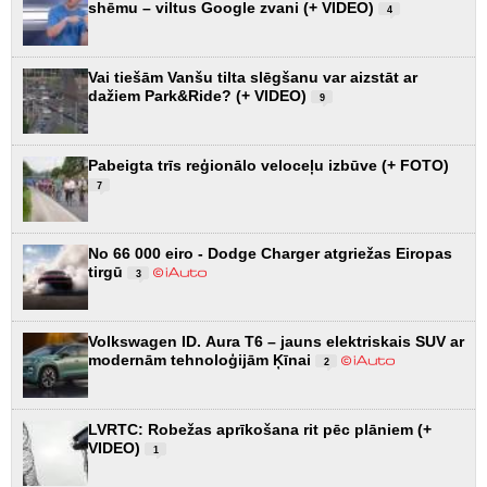
shēmu – viltus Google zvani (+ VIDEO)
4
Vai tiešām Vanšu tilta slēgšanu var aizstāt ar
dažiem Park&Ride? (+ VIDEO)
9
Pabeigta trīs reģionālo veloceļu izbūve (+ FOTO)
7
No 66 000 eiro - Dodge Charger atgriežas Eiropas
tirgū
3
Volkswagen ID. Aura T6 – jauns elektriskais SUV ar
modernām tehnoloģijām Ķīnai
2
LVRTC: Robežas aprīkošana rit pēc plāniem (+
VIDEO)
1