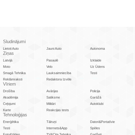
Sludinājumi
Lietoti Auto
Jauni Auto
Autonoma
Ziņas
Latvijā
Pasaulē
Izklaide
Moto
Velo
Uz Ūdens
Smagā Tehnika
Lauksaimniecība
Testi
Reklāmraksti
Redaktora Izvēle
Vīriem
Drošība
Avārijas
Policija
Akadēmija
Satiksme
Garāžā
Ceļojumi
Militāri
Autoklubi
Karte
Reakcijas tests
Tehnoloģijas
Enerģētika
Tālruņi
Datori&Portatīvie
Testi
Internets&App
Spēles
Foto&Video
TV&Cita Tehnika
Gadžeti