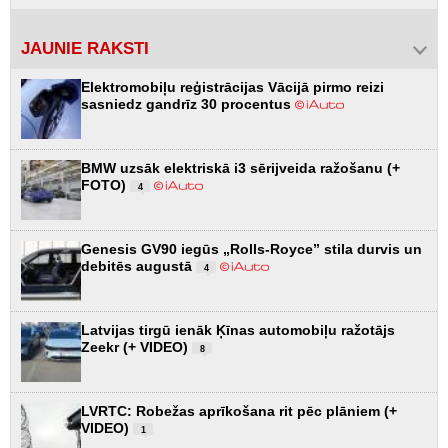
JAUNIE RAKSTI
Elektromobiļu reģistrācijas Vācijā pirmo reizi
sasniedz gandrīz 30 procentus
BMW uzsāk elektriskā i3 sērijveida ražošanu (+
FOTO)
4
Genesis GV90 iegūs „Rolls-Royce” stila durvis un
debitēs augustā
4
Latvijas tirgū ienāk Ķīnas automobiļu ražotājs
Zeekr (+ VIDEO)
8
LVRTC: Robežas aprīkošana rit pēc plāniem (+
VIDEO)
1