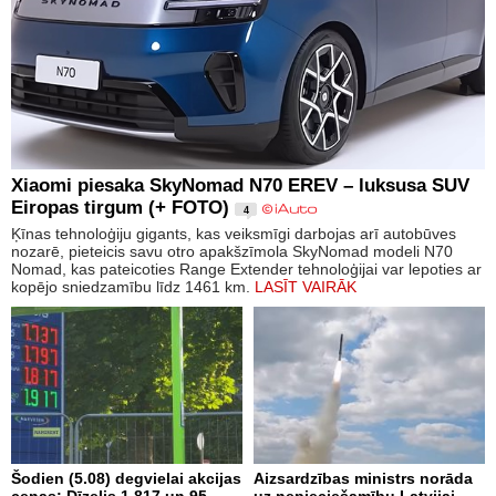
Xiaomi piesaka SkyNomad N70 EREV – luksusa SUV
Eiropas tirgum (+ FOTO)
4
Ķīnas tehnoloģiju gigants, kas veiksmīgi darbojas arī autobūves
nozarē, pieteicis savu otro apakšzīmola SkyNomad modeli N70
Nomad, kas pateicoties Range Extender tehnoloģijai var lepoties ar
kopējo sniedzamību līdz 1461 km.
LASĪT VAIRĀK
Šodien (5.08) degvielai akcijas
Aizsardzības ministrs norāda
cenas: Dīzelis 1.817 un 95.
uz nepieciešamību Latvijai