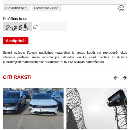
Pievienot bildi
Pievienot video
Drošības kods
Stingri aizliegts iAuto.lv publicētos materiālus izmantot, kopēt vai reproducēt citos
interneta portālos, masu informācijas līdzekļos vai kā citādi rīkoties ar iAuto.lv
publicētajiem materiāliem bez rakstiskas EON SIA atļaujas saņemšanas.
CITI RAKSTI