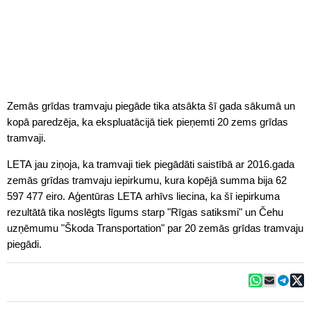
Zemās grīdas tramvaju piegāde tika atsākta šī gada sākumā un
kopā paredzēja, ka ekspluatācijā tiek pieņemti 20 zems grīdas
tramvaji.
LETA jau ziņoja, ka tramvaji tiek piegādāti saistībā ar 2016.gada
zemās grīdas tramvaju iepirkumu, kura kopējā summa bija 62
597 477 eiro. Aģentūras LETA arhīvs liecina, ka šī iepirkuma
rezultātā tika noslēgts līgums starp "Rīgas satiksmi" un Čehu
uzņēmumu "Škoda Transportation" par 20 zemās grīdas tramvaju
piegādi.