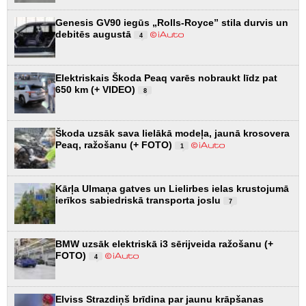
Genesis GV90 iegūs „Rolls-Royce” stila durvis un
debitēs augustā
4
Elektriskais Škoda Peaq varēs nobraukt līdz pat
650 km (+ VIDEO)
8
Škoda uzsāk sava lielākā modeļa, jaunā krosovera
Peaq, ražošanu (+ FOTO)
1
Kārļa Ulmaņa gatves un Lielirbes ielas krustojumā
ierīkos sabiedriskā transporta joslu
7
BMW uzsāk elektriskā i3 sērijveida ražošanu (+
FOTO)
4
Elviss Strazdiņš brīdina par jaunu krāpšanas