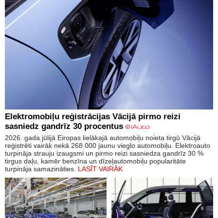
Elektromobiļu reģistrācijas Vācijā pirmo reizi
sasniedz gandrīz 30 procentus
2026. gada jūlijā Eiropas lielākajā automobiļu noieta tirgū Vācijā
reģistrēti vairāk nekā 268 000 jaunu vieglo automobiļu. Elektroauto
turpināja strauju izaugsmi un pirmo reizi sasniedza gandrīz 30 %
tirgus daļu, kamēr benzīna un dīzeļautomobiļu popularitāte
turpināja samazināties.
LASĪT VAIRĀK