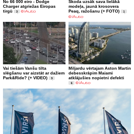
No 66 000 eiro - Dodge
Škoda uzsāk sava lielākā
Charger atgriežas Eiropas
modeļa, jaunā krosovera
tirgū
Peaq, ražošanu (+ FOTO)
3
1
Vai tiešām Vanšu tilta
Miljardu vērtajam Aston Martin
slēgšanu var aizstāt ar dažiem
debesskrāpim Maiami
Park&Ride? (+ VIDEO)
atklājušies nopietni defekti
9
6