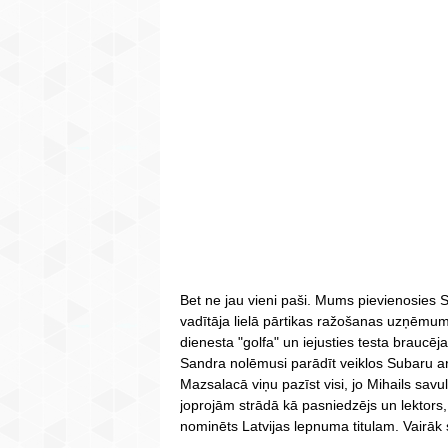
Bet ne jau vieni paši. Mums pievienosies Sa
vadītāja lielā pārtikas ražošanas uzņēmum
dienesta "golfa" un iejusties testa braucēja
Sandra nolēmusi parādīt veiklos Subaru a
Mazsalacā viņu pazīst visi, jo Mihails savu
joprojām strādā kā pasniedzējs un lektors,
nominēts Latvijas lepnuma titulam. Vairāk 