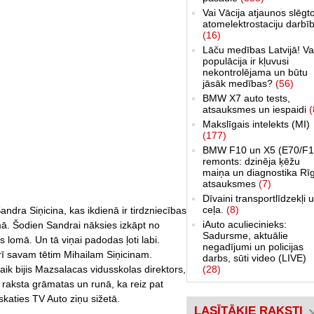
Vai Vācija atjaunos slēgt
atomelektrostaciju darbī
(16)
Lāču medības Latvijā! Va
populācija ir kļuvusi
nekontrolējama un būtu
jāsāk medības?
(56)
BMW X7 auto tests,
atsauksmes un iespaidi
(
Makslīgais intelekts (MI)
(177)
BMW F10 un X5 (E70/F1
remonts: dzinēja ķēžu
maiņa un diagnostika Rī
atsauksmes
(7)
Dīvaini transportlīdzekļi 
ceļa.
(8)
ndra Siņicina, kas ikdienā ir tirdzniecības
iAuto aculiecinieks:
ā. Šodien Sandrai nāksies izkāpt no
Sadursme, aktuālie
s lomā. Un tā viņai padodas ļoti labi.
negadījumi un policijas
rī savam tētim Mihailam Siņicinam.
darbs, sūti video (LIVE)
laik bijis Mazsalacas vidusskolas direktors,
(28)
 raksta grāmatas un runā, ka reiz pat
skaties TV Auto ziņu sižetā.
LASĪTĀKIE RAKSTI