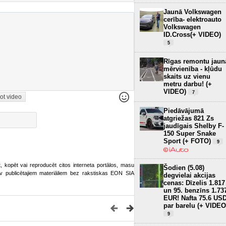
Jaunā Volkswagen
cerība- elektroauto
Volkswagen
ID.Cross(+ VIDEO)
5
Rīgas remontu jaun
mērvienība - kļūdu
skaits uz vienu
metru darbu! (+
VIDEO)
7
ot video
Piedāvājumā
atgriežas 821 Zs
jaudīgais Shelby F-
150 Super Snake
Sport (+ FOTO)
9
ot, kopēt vai reproducēt citos interneta portālos, masu
Šodien (5.08)
o.lv publicētajiem materiāliem bez rakstiskas EON SIA
degvielai akcijas
cenas: Dīzelis 1.817
un 95. benzīns 1.73
EUR! Nafta 75.6 US
par barelu (+ VIDEO
9