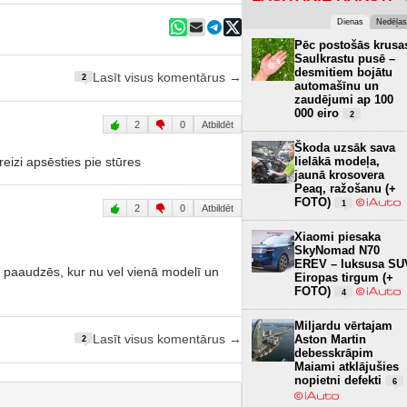
Dienas
Nedēļas
Pēc postošās krusa
Saulkrastu pusē –
desmitiem bojātu
Lasīt visus komentārus →
2
automašīnu un
zaudējumi ap 100
000 eiro
2
2
0
Atbildēt
Škoda uzsāk sava
eizi apsēsties pie stūres
lielākā modeļa,
jaunā krosovera
Peaq, ražošanu (+
FOTO)
1
2
0
Atbildēt
Xiaomi piesaka
SkyNomad N70
EREV – luksusa SU
s paaudzēs, kur nu vel vienā modelī un
Eiropas tirgum (+
FOTO)
4
Miljardu vērtajam
Aston Martin
Lasīt visus komentārus →
2
debesskrāpim
Maiami atklājušies
nopietni defekti
6