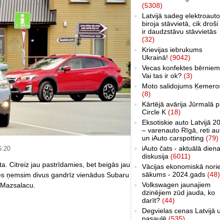
(5308)
Latvijā sadeg elektroauto
biroja stāvvietā, cik droši 
ir daudzstāvu stāvvietās
(32)
Krievijas iebrukums
Ukrainā!
(9042)
Vecas konfektes bērniem
Vai tas ir ok?
(3)
Moto salidojums Ķemero
(8)
Kārtējā avārija Jūrmalā p
Circle K
(18)
Eksotiskie auto Latvijā 2
– varenauto Rīgā, reti au
un iAuto carspotting
(79)
iAuto čats - aktuālā dien
6:20
diskusija
(6011)
. Citreiz jau pastrīdamies, bet beigās jau
Vācijas ekonomiskā nori
sākums - 2024.gads
(48)
s ņemsim divus gandrīz vienādus Subaru
Volkswagen jaunajiem
 Mazsalacu.
dzinējiem zūd jauda, ko
darīt?
(44)
Degvielas cenas Latvijā 
pasaulē
(535)