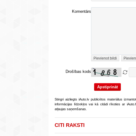
Komentārs
Pievienot bildi
Pievien
Drošības kods
Stingri aizliegts iAuto.lv publicētos materiālus izmant
informācijas līdzekļos vai kā citādi rīkoties ar iAut
atļaujas saņemšanas.
CITI RAKSTI