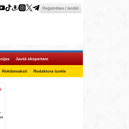
Reģistrēties / Ienākt
cijas
Jautā ekspertam
Reklāmraksti
Redaktora Izvēle
Ā
-
ss