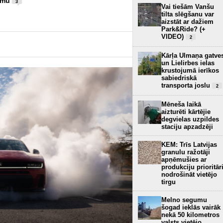
umu
(+ VIDEO)
3
6
Vai tiešām Vanšu
tilta slēgšanu var
aizstāt ar dažiem
Park&Ride? (+
VIDEO)
2
Kārļa Ulmaņa gatve
un Lielirbes ielas
krustojumā ierīkos
sabiedriskā
transporta joslu
2
Mēneša laikā
aizturēti kārtējie
degvielas uzpildes
staciju apzadzēji
KEM: Trīs Latvijas
granulu ražotāji
apņēmušies ar
produkciju prioritār
nodrošināt vietējo
tirgu
Melno segumu
šogad ieklās vairāk
nekā 50 kilometros
valsts vietējo