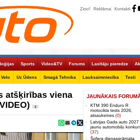
Ziņo!
Reklāma
Kontakti
loģijas
Sports
Video&TV
Forums
Lasītāju pieredze
Ak
Velo
Uz Ūdens
Smagā Tehnika
Lauksaimniecība
Testi
s atšķirības viena
JAUNĀKAIS FORUM
+VIDEO)
KTM 390 Enduro R
2
motocikla tests 2026,
atsauksmes
(0)
Latvijas Gada auto 2027 
jaunu automobiļu konkur
(37)
Šofera dienasgrāmata.