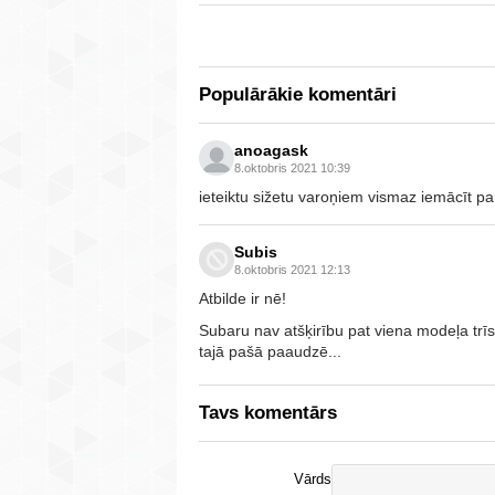
Populārākie komentāri
anoagask
8.oktobris 2021 10:39
ieteiktu sižetu varoņiem vismaz iemācīt par
Subis
8.oktobris 2021 12:13
Atbilde ir nē!
Subaru nav atšķirību pat viena modeļa trī
tajā pašā paaudzē...
Tavs komentārs
Vārds