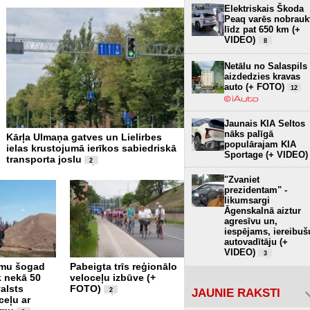
Elektriskais Škoda
Peaq varēs nobrauk
līdz pat 650 km (+
VIDEO)
8
Netālu no Salaspils
aizdedzies kravas
auto (+ FOTO)
12
Jaunais KIA Seltos
nāks palīgā
Kārļa Ulmaņa gatves un Lielirbes
“Virši” neto peļņa pirmaj
populārajam KIA
ielas krustojumā ierīkos sabiedriskā
sasniedz 4,2 miljonus eiro
Sportage (+ VIDEO)
transporta joslu
2
"Zvaniet
prezidentam" -
likumsargi
Āgenskalnā aiztur
agresīvu un,
iespējams, iereibuš
autovadītāju (+
VIDEO)
3
Jelgavas novadā
mu šogad
Pabeigta trīs reģionālo
“BMW” vadītājs brauc
k nekā 50
veloceļu izbūve (+
ar 170 km/h, atļauto
alsts
FOTO)
braukšanas ātrumu
JAUNIE RAKSTI
2
ceļu ar
pārkāpjot par 80 km/h