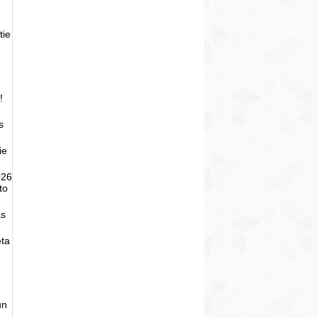
tie
!
s
ie
026
to
as
eta
un