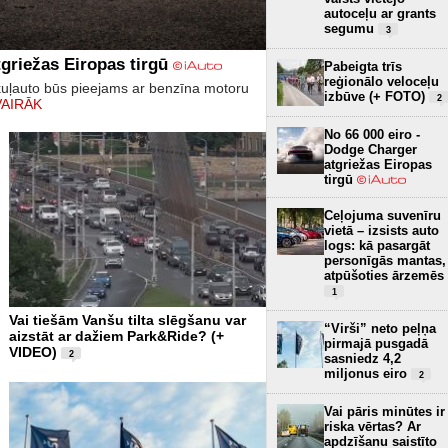
autoceļu ar grants
segumu
3
griežas Eiropas tirgū
Pabeigta trīs
reģionālo veloceļu
kuļauto būs pieejams ar benzīna motoru
izbūve (+ FOTO)
2
VAIRĀK
No 66 000 eiro -
Dodge Charger
atgriežas Eiropas
tirgū
Ceļojuma suvenīru
vietā – izsists auto
logs: kā pasargāt
personīgās mantas,
atpūšoties ārzemēs
1
Vai tiešām Vanšu tilta slēgšanu var
“Virši” neto peļņa
aizstāt ar dažiem Park&Ride? (+
pirmajā pusgadā
VIDEO)
2
sasniedz 4,2
miljonus eiro
2
Vai pāris minūtes ir
riska vērtas? Ar
apdzīšanu saistīto