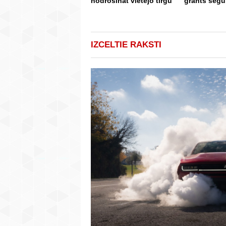
nodrošināt vietējo tirgu
grants seg
IZCELTIE RAKSTI