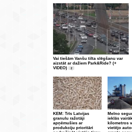
Vai tiešām Vanšu tilta slēgšanu var
aizstāt ar dažiem Park&Ride? (+
VIDEO)
2
KEM: Trīs Latvijas
Melno segu
granulu ražotāji
ieklās vairā
apņēmušies ar
kilometros v
produkciju prioritāri
vietējo auto