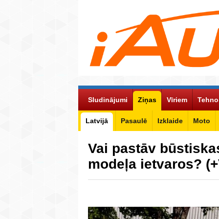
Sludinājumi
Ziņas
Vīriem
Tehno
Latvijā
Pasaulē
Izklaide
Moto
Vai pastāv būstiska
modeļa ietvaros? (