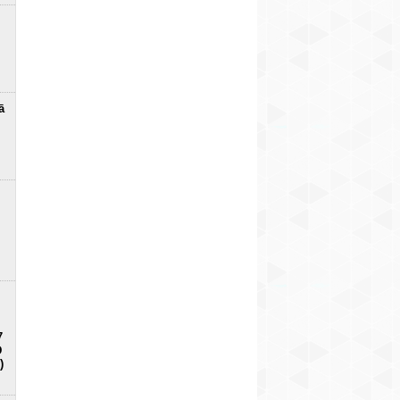
ā
7
D
)