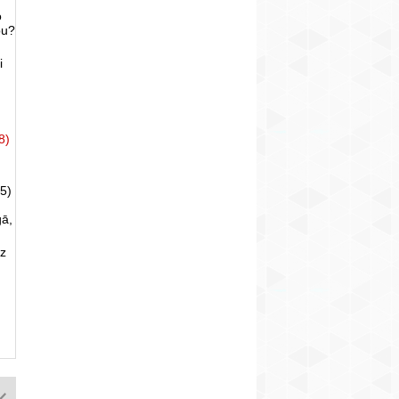
o
bu?
i
8)
5)
gā,
uz