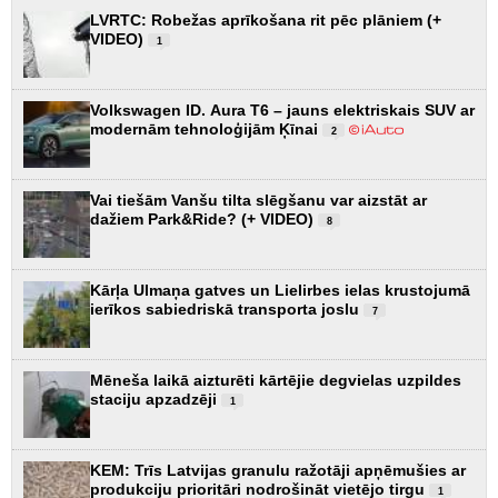
LVRTC: Robežas aprīkošana rit pēc plāniem (+
VIDEO)
1
Volkswagen ID. Aura T6 – jauns elektriskais SUV ar
modernām tehnoloģijām Ķīnai
2
Vai tiešām Vanšu tilta slēgšanu var aizstāt ar
dažiem Park&Ride? (+ VIDEO)
8
Kārļa Ulmaņa gatves un Lielirbes ielas krustojumā
ierīkos sabiedriskā transporta joslu
7
Mēneša laikā aizturēti kārtējie degvielas uzpildes
staciju apzadzēji
1
KEM: Trīs Latvijas granulu ražotāji apņēmušies ar
produkciju prioritāri nodrošināt vietējo tirgu
1