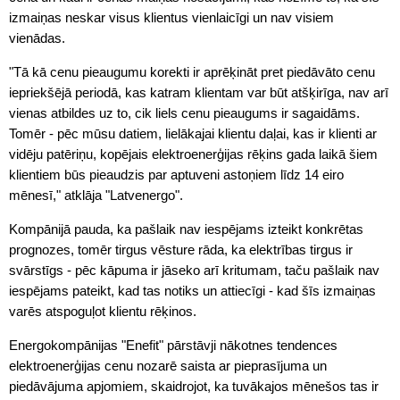
izmaiņas neskar visus klientus vienlaicīgi un nav visiem
vienādas.
"Tā kā cenu pieaugumu korekti ir aprēķināt pret piedāvāto cenu
iepriekšējā periodā, kas katram klientam var būt atšķirīga, nav arī
vienas atbildes uz to, cik liels cenu pieaugums ir sagaidāms.
Tomēr - pēc mūsu datiem, lielākajai klientu daļai, kas ir klienti ar
vidēju patēriņu, kopējais elektroenerģijas rēķins gada laikā šiem
klientiem būs pieaudzis par aptuveni astoņiem līdz 14 eiro
mēnesī," atklāja "Latvenergo".
Kompānijā pauda, ka pašlaik nav iespējams izteikt konkrētas
prognozes, tomēr tirgus vēsture rāda, ka elektrības tirgus ir
svārstīgs - pēc kāpuma ir jāseko arī kritumam, taču pašlaik nav
iespējams pateikt, kad tas notiks un attiecīgi - kad šīs izmaiņas
varēs atspoguļot klientu rēķinos.
Energokompānijas "Enefit" pārstāvji nākotnes tendences
elektroenerģijas cenu nozarē saista ar pieprasījuma un
piedāvājuma apjomiem, skaidrojot, ka tuvākajos mēnešos tas ir