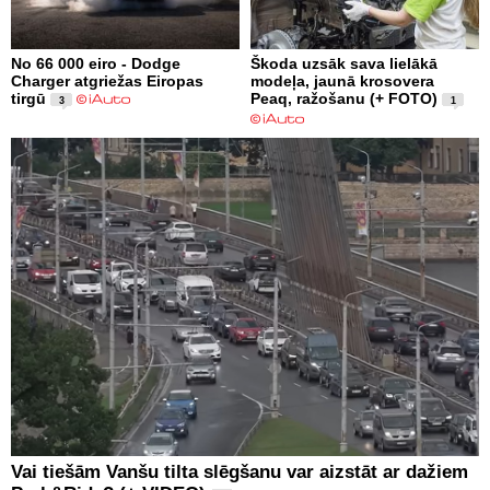
No 66 000 eiro - Dodge
Škoda uzsāk sava lielākā
Charger atgriežas Eiropas
modeļa, jaunā krosovera
tirgū
Peaq, ražošanu (+ FOTO)
3
1
Vai tiešām Vanšu tilta slēgšanu var aizstāt ar dažiem