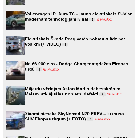
Volkswagen ID. Aura T6 – jauns elektriskais SUV ar
modernām tehnoloģijām Ķīnai
2
Elektriskais Škoda Peaq varēs nobraukt līdz pat
650 km (+ VIDEO)
8
No 66 000 eiro - Dodge Charger atgriežas Eiropas
tirgū
3
Miljardu vērtajam Aston Martin debesskrāpim
Maiami atklājušies nopietni defekti
6
Xiaomi piesaka SkyNomad N70 EREV – luksusa
SUV Eiropas tirgum (+ FOTO)
4