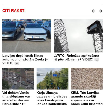
CITI RAKSTI
Latvijas tirgū ienāk Ķīnas
LVRTC: Robežas aprīkošana
M
automobiļu ražotājs Zeekr (+
rit pēc plāniem (+ VIDEO)
v
1
VIDEO)
v
6
g
Vai tiešām Vanšu
Kārļa Ulmaņa
KEM: Trīs Latvijas
tilta slēgšanu var
gatves un Lielirbes
granulu ražotāji
“
aizstāt ar dažiem
ielas krustojumā
apņēmušies ar
p
Park&Ride? (+
ierīkos sabiedriskā
produkciju prioritāri
s