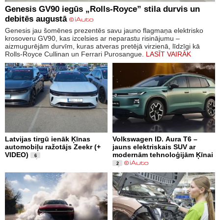
Genesis GV90 iegūs „Rolls-Royce” stila durvis un
debitēs augustā
Genesis jau šomēnes prezentēs savu jauno flagmaņa elektrisko
krosoveru GV90, kas izcelsies ar neparastu risinājumu –
aizmugurējām durvīm, kuras atveras pretējā virzienā, līdzīgi kā
Rolls-Royce Cullinan un Ferrari Purosangue.
LASĪT VAIRĀK
Latvijas tirgū ienāk Ķīnas
Volkswagen ID. Aura T6 –
automobiļu ražotājs Zeekr (+
jauns elektriskais SUV ar
VIDEO)
modernām tehnoloģijām Ķīnai
6
2