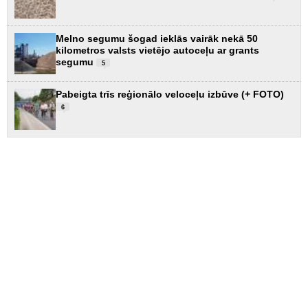
Melno segumu šogad ieklās vairāk nekā 50
kilometros valsts vietējo autoceļu ar grants
segumu
5
Pabeigta trīs reģionālo veloceļu izbūve (+ FOTO)
6