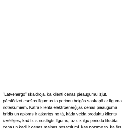
"Latvenergo" skaidroja, ka klienti cenas pieaugumu izjūt,
pārslēdzot esošos līgumus to periodu beigās saskaņā ar līguma
noteikumiem. Katra klienta elektroenerģijas cenas pieauguma
brīdis un apjoms ir atkarīgs no tā, kāda veida produktu klients
izvēlējies, kad ticis noslēgts līgums, uz cik ilgu periodu fiksēta
cena un kādi ir cenas maiņas nosacījumi, kas nozīmē to, ka šīs