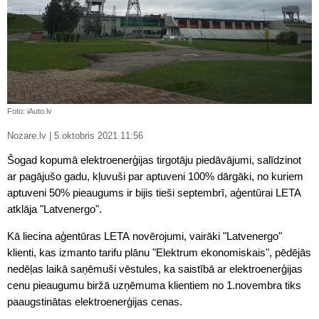
Foto: iAuto.lv
Nozare.lv | 5.oktobris 2021 11:56
Šogad kopumā elektroenerģijas tirgotāju piedāvājumi, salīdzinot
ar pagājušo gadu, kļuvuši par aptuveni 100% dārgāki, no kuriem
aptuveni 50% pieaugums ir bijis tieši septembrī, aģentūrai LETA
atklāja "Latvenergo".
Kā liecina aģentūras LETA novērojumi, vairāki "Latvenergo"
klienti, kas izmanto tarifu plānu "Elektrum ekonomiskais", pēdējās
nedēļas laikā saņēmuši vēstules, ka saistībā ar elektroenerģijas
cenu pieaugumu biržā uzņēmuma klientiem no 1.novembra tiks
paaugstinātas elektroenerģijas cenas.