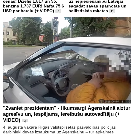
cenas: Dīzelis 1.817 un 95.
uz nepieciešamību Latvijai
benzīns 1.737 EUR! Nafta 75.6
sagādāt savas spārnotās un
USD par barelu (+ VIDEO)
ballistiskās raķetes
9
11
"Zvaniet prezidentam" - likumsargi Āgenskalnā aiztur
agresīvu un, iespējams, iereibušu autovadītāju (+
VIDEO)
3
4. augusta vakarā Rīgas valstspilsētas pašvaldības policijas
darbinieki devās izsaukumā uz Āgenskalnu – tur apkaimes