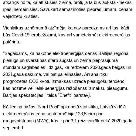
atkarīgs no tā, kā attīstīsies ziema, proti, ja tā būs auksta - nekas
īpaši nemainīsies. Savukārt samazinoties pieprasījumam, cenām
vajadzētu kristies.
Vienlaikus uzņēmumā atzīmēja, ka nav paredzams arī tas, kādi
būs Covid-19 ierobežojumi, kas arī var ietekmēt elektroenerģijas
patēriņu.
"Sagaidāms, ka nākotnē elektroenerģijas cenas Baltijas reģionā
pieaugs un svārstības starp augsta un zema pieprasījuma
stundām saglabāsies līdzīgas, kā redzējām 2020.gada beigās un
2021.gada sākumā, vai pat palielināsies. Arī analītiķu
prognozētās CO2 kvotu izmaksas uzrāda pieaugošu tendenci,
kas nozīmē vēl lielākuenerģijas ražošanas izmaksu pieaugumu
Baltijas spēkstacijās," teica "Enefit" pārstāvji.
Kā liecina biržas "Nord Pool" apkopotā statistika, Latvijā vidējā
elektroenerģijas cena septembrī bija 123,5 eiro par
megavatstundu (MWh), kas ir par 3,1 reizi vairāk nekā 2020.gada
septembrī.