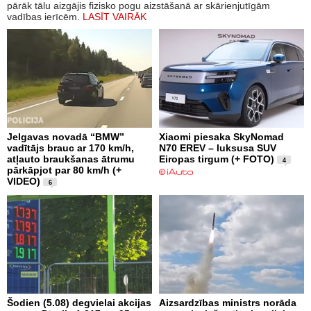
pārāk tālu aizgājis fizisko pogu aizstāšanā ar skārienjutīgām
vadības ierīcēm.
LASĪT VAIRĀK
Jelgavas novadā “BMW”
Xiaomi piesaka SkyNomad
vadītājs brauc ar 170 km/h,
N70 EREV – luksusa SUV
atļauto braukšanas ātrumu
Eiropas tirgum (+ FOTO)
4
pārkāpjot par 80 km/h (+
VIDEO)
6
Šodien (5.08) degvielai akcijas
Aizsardzības ministrs norāda