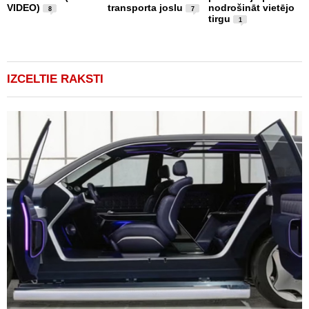
VIDEO)
transporta joslu
nodrošināt vietējo
m
8
7
tirgu
1
IZCELTIE RAKSTI