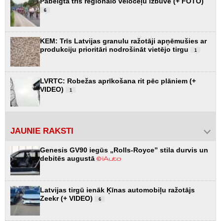
Pabeigta trīs reģionālo veloceļu izbūve (+ FOTO)
6
KEM: Trīs Latvijas granulu ražotāji apņēmušies ar
produkciju prioritāri nodrošināt vietējo tirgu
1
LVRTC: Robežas aprīkošana rit pēc plāniem (+
VIDEO)
1
JAUNIE RAKSTI
Genesis GV90 iegūs „Rolls-Royce” stila durvis un
debitēs augustā
Latvijas tirgū ienāk Ķīnas automobiļu ražotājs
Zeekr (+ VIDEO)
6