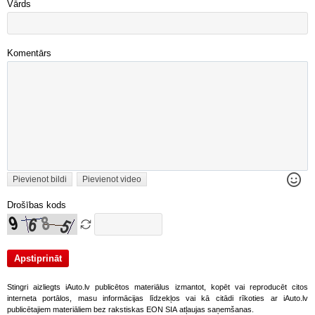
Vārds
Komentārs
Pievienot bildi
Pievienot video
Drošības kods
Stingri aizliegts iAuto.lv publicētos materiālus izmantot, kopēt vai reproducēt citos
interneta portālos, masu informācijas līdzekļos vai kā citādi rīkoties ar iAuto.lv
publicētajiem materiāliem bez rakstiskas EON SIA atļaujas saņemšanas.