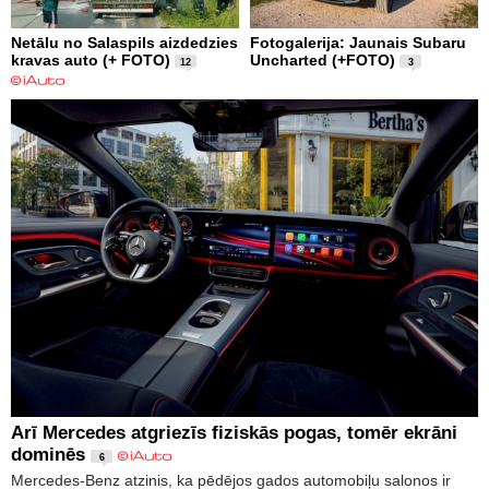
Netālu no Salaspils aizdedzies
Fotogalerija: Jaunais Subaru
kravas auto (+ FOTO)
Uncharted (+FOTO)
12
3
Arī Mercedes atgriezīs fiziskās pogas, tomēr ekrāni
dominēs
6
Mercedes-Benz atzinis, ka pēdējos gados automobiļu salonos ir