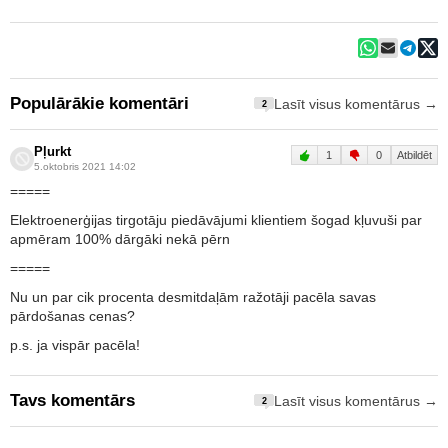
Populārākie komentāri
Lasīt visus komentārus →
2
Pļurkt
1
0
Atbildēt
5.oktobris 2021 14:02
=====
Elektroenerģijas tirgotāju piedāvājumi klientiem šogad kļuvuši par
apmēram 100% dārgāki nekā pērn
=====
Nu un par cik procenta desmitdaļām ražotāji pacēla savas
pārdošanas cenas?
p.s. ja vispār pacēla!
Tavs komentārs
Lasīt visus komentārus →
2