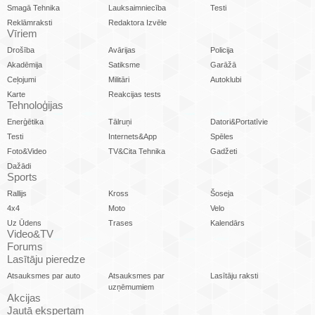
Smagā Tehnika
Lauksaimniecība
Testi
Reklāmraksti
Redaktora Izvēle
Vīriem
Drošība
Avārijas
Policija
Akadēmija
Satiksme
Garāžā
Ceļojumi
Militāri
Autoklubi
Karte
Reakcijas tests
Tehnoloģijas
Enerģētika
Tālruņi
Datori&Portatīvie
Testi
Internets&App
Spēles
Foto&Video
TV&Cita Tehnika
Gadžeti
Dažādi
Sports
Rallijs
Kross
Šoseja
4x4
Moto
Velo
Uz Ūdens
Trases
Kalendārs
Video&TV
Forums
Lasītāju pieredze
Atsauksmes par auto
Atsauksmes par
Lasītāju raksti
uzņēmumiem
Akcijas
Jautā ekspertam