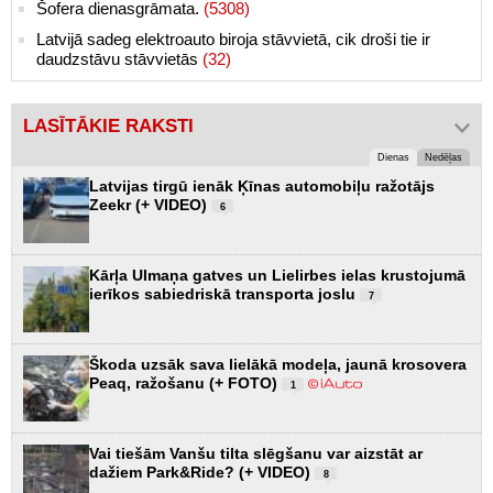
Šofera dienasgrāmata.
(5308)
Latvijā sadeg elektroauto biroja stāvvietā, cik droši tie ir
daudzstāvu stāvvietās
(32)
LASĪTĀKIE RAKSTI
Dienas
Nedēļas
Latvijas tirgū ienāk Ķīnas automobiļu ražotājs
Zeekr (+ VIDEO)
6
Kārļa Ulmaņa gatves un Lielirbes ielas krustojumā
ierīkos sabiedriskā transporta joslu
7
Škoda uzsāk sava lielākā modeļa, jaunā krosovera
Peaq, ražošanu (+ FOTO)
1
Vai tiešām Vanšu tilta slēgšanu var aizstāt ar
dažiem Park&Ride? (+ VIDEO)
8