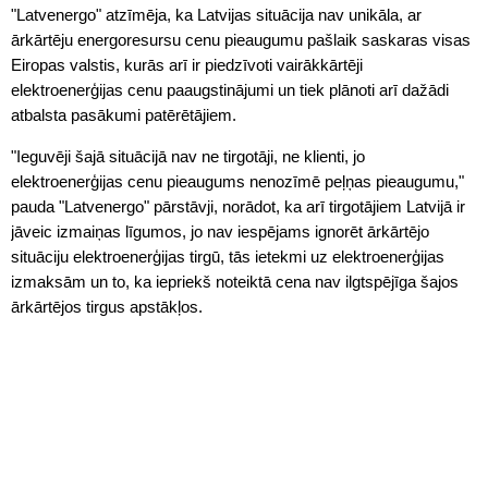
"Latvenergo" atzīmēja, ka Latvijas situācija nav unikāla, ar
ārkārtēju energoresursu cenu pieaugumu pašlaik saskaras visas
Eiropas valstis, kurās arī ir piedzīvoti vairākkārtēji
elektroenerģijas cenu paaugstinājumi un tiek plānoti arī dažādi
atbalsta pasākumi patērētājiem.
"Ieguvēji šajā situācijā nav ne tirgotāji, ne klienti, jo
elektroenerģijas cenu pieaugums nenozīmē peļņas pieaugumu,"
pauda "Latvenergo" pārstāvji, norādot, ka arī tirgotājiem Latvijā ir
jāveic izmaiņas līgumos, jo nav iespējams ignorēt ārkārtējo
situāciju elektroenerģijas tirgū, tās ietekmi uz elektroenerģijas
izmaksām un to, ka iepriekš noteiktā cena nav ilgtspējīga šajos
ārkārtējos tirgus apstākļos.