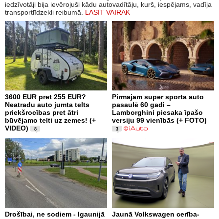
iedzīvotāji bija ievērojuši kādu autovadītāju, kurš, iespējams, vadīja
transportlīdzekli reibumā.
LASĪT VAIRĀK
3600 EUR pret 255 EUR?
Pirmajam super sporta auto
Neatradu auto jumta telts
pasaulē 60 gadi –
priekšrocības pret ātri
Lamborghini piesaka īpašo
būvējamo telti uz zemes! (+
versiju 99 vienībās (+ FOTO)
VIDEO)
8
3
Drošībai, ne sodiem - Igaunijā
Jaunā Volkswagen cerība-