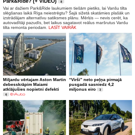
Park&Ride? (+ VIDEO)
8
Vai ar dažiem Park&Ride laukumiem tiešām pietiks, lai Vanšu tilta
slēgšanas laikā Rīga neiestrēgtu? Šajā sižetā skatāmies plašāk un
izstrādājam alternatīvu satiksmes plānu. Mērķis — nevis cerēt, ka
autovadītāji pazudīs, bet laikus sagatavot reālus maršrutus Vanšu
tilta remonta periodam.
LASĪT VAIRĀK
Miljardu vērtajam Aston Martin
“Virši” neto peļņa pirmajā
debesskrāpim Maiami
pusgadā sasniedz 4,2
atklājušies nopietni defekti
miljonus eiro
3
6