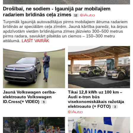
Drošībai, ne sodiem - Igaunijā par mobilajiem
radariem brīdinās ceļa zimes
12
Turpmāk Igaunijā autovadītājus pirms mobilajiem ātruma radariem
brīdinās ar speciālām ceļa zīmēm. Jaunā kārtība paredz, ka ārpus
apdzīvotām vietām brīdinājuma zīmes jāizvieto 300–500 metrus
pirms radara, savukārt pilsētās un ciemos – 150–300 metru
attālumā.
LASĪT VAIRĀK
Jaunā Volkswagen cerība-
Tikai 12,8 kWh uz 100 km –
elektroauto Volkswagen
Audi e-tron būs
ID.Cross(+ VIDEO)
visekonomiskākais ražotāja
5
elektroauto (+ FOTO)
3