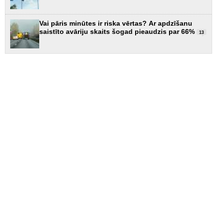
Vai pāris minūtes ir riska vērtas? Ar apdzīšanu
saistīto avāriju skaits šogad pieaudzis par 66%
13