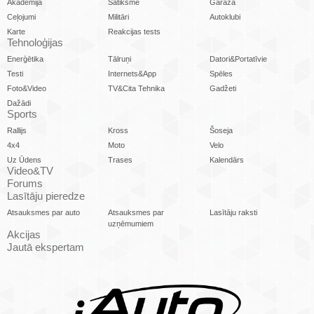
Akadēmija
Satiksme
Garāžā
Ceļojumi
Militāri
Autoklubi
Karte
Reakcijas tests
Tehnoloģijas
Enerģētika
Tālruņi
Datori&Portatīvie
Testi
Internets&App
Spēles
Foto&Video
TV&Cita Tehnika
Gadžeti
Dažādi
Sports
Rallijs
Kross
Šoseja
4x4
Moto
Velo
Uz Ūdens
Trases
Kalendārs
Video&TV
Forums
Lasītāju pieredze
Atsauksmes par auto
Atsauksmes par
Lasītāju raksti
uzņēmumiem
Akcijas
Jautā ekspertam