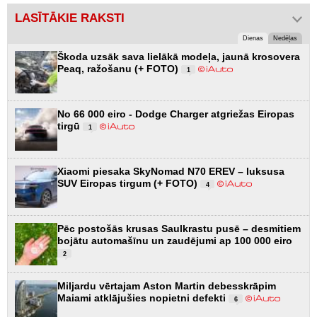
LASĪTĀKIE RAKSTI
Dienas
Nedēļas
Škoda uzsāk sava lielākā modeļa, jaunā krosovera
Peaq, ražošanu (+ FOTO)
1
No 66 000 eiro - Dodge Charger atgriežas Eiropas
tirgū
1
Xiaomi piesaka SkyNomad N70 EREV – luksusa
SUV Eiropas tirgum (+ FOTO)
4
Pēc postošās krusas Saulkrastu pusē – desmitiem
bojātu automašīnu un zaudējumi ap 100 000 eiro
2
Miljardu vērtajam Aston Martin debesskrāpim
Maiami atklājušies nopietni defekti
6