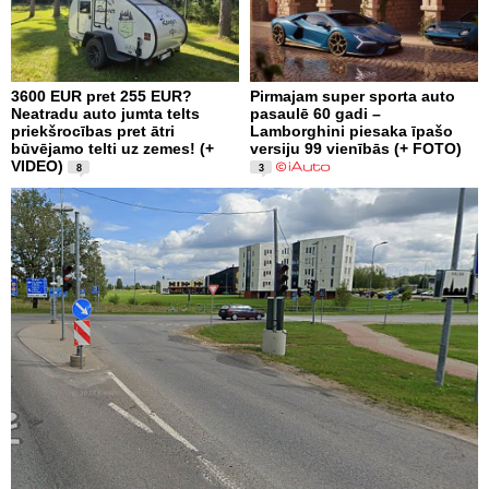
3600 EUR pret 255 EUR?
Pirmajam super sporta auto
Neatradu auto jumta telts
pasaulē 60 gadi –
priekšrocības pret ātri
Lamborghini piesaka īpašo
būvējamo telti uz zemes! (+
versiju 99 vienībās (+ FOTO)
VIDEO)
8
3