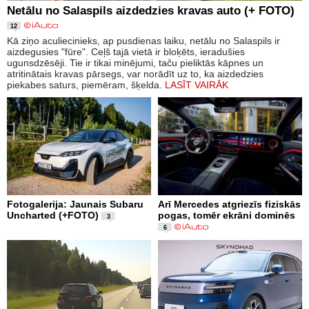
Netālu no Salaspils aizdedzies kravas auto (+ FOTO)
12
Kā ziņo aculiecinieks, ap pusdienas laiku, netālu no Salaspils ir
aizdegusies "fūre". Ceļš tajā vietā ir bloķēts, ieradušies
ugunsdzēsēji. Tie ir tikai minējumi, taču pieliktās kāpnes un
atritinātais kravas pārsegs, var norādīt uz to, ka aizdedzies
piekabes saturs, piemēram, šķelda.
LASĪT VAIRĀK
Fotogalerija: Jaunais Subaru
Arī Mercedes atgriezīs fiziskās
Uncharted (+FOTO)
pogas, tomēr ekrāni dominēs
3
6