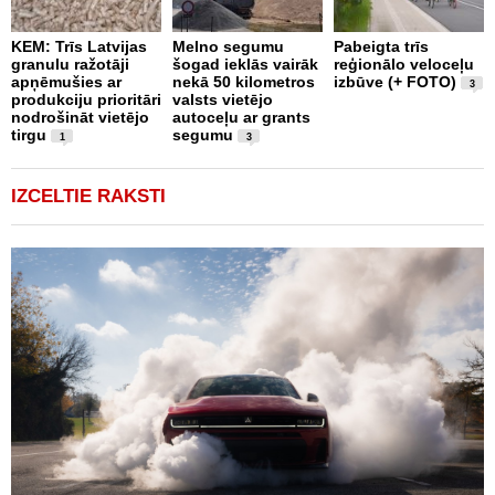
J
KEM: Trīs Latvijas
Melno segumu
Pabeigta trīs
“
granulu ražotāji
šogad ieklās vairāk
reģionālo veloceļu
b
apņēmušies ar
nekā 50 kilometros
izbūve (+ FOTO)
a
3
produkciju prioritāri
valsts vietējo
ā
nodrošināt vietējo
autoceļu ar grants
p
tirgu
segumu
V
1
3
IZCELTIE RAKSTI