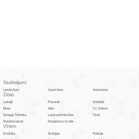
Sludinājumi
Lietoti Auto
Jauni Auto
Autonoma
Ziņas
Latvijā
Pasaulē
Izklaide
Moto
Velo
Uz Ūdens
Smagā Tehnika
Lauksaimniecība
Testi
Reklāmraksti
Redaktora Izvēle
Vīriem
Drošība
Avārijas
Policija