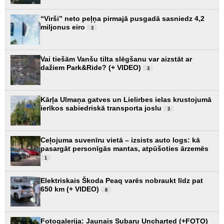
“Virši” neto peļņa pirmajā pusgadā sasniedz 4,2
miljonus eiro
3
Vai tiešām Vanšu tilta slēgšanu var aizstāt ar
dažiem Park&Ride? (+ VIDEO)
3
Kārļa Ulmaņa gatves un Lielirbes ielas krustojumā
ierīkos sabiedriskā transporta joslu
3
Ceļojuma suvenīru vietā – izsists auto logs: kā
pasargāt personīgās mantas, atpūšoties ārzemēs
1
Elektriskais Škoda Peaq varēs nobraukt līdz pat
650 km (+ VIDEO)
8
Fotogalerija: Jaunais Subaru Uncharted (+FOTO)