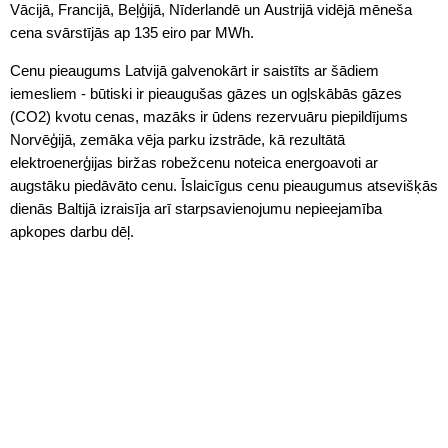
Vācijā, Francijā, Beļģijā, Nīderlandē un Austrijā vidējā mēneša
cena svārstījās ap 135 eiro par MWh.
Cenu pieaugums Latvijā galvenokārt ir saistīts ar šādiem
iemesliem - būtiski ir pieaugušas gāzes un ogļskābās gāzes
(CO2) kvotu cenas, mazāks ir ūdens rezervuāru piepildījums
Norvēģijā, zemāka vēja parku izstrāde, kā rezultātā
elektroenerģijas biržas robežcenu noteica energoavoti ar
augstāku piedāvāto cenu. Īslaicīgus cenu pieaugumus atsevišķās
dienās Baltijā izraisīja arī starpsavienojumu nepieejamība
apkopes darbu dēļ.