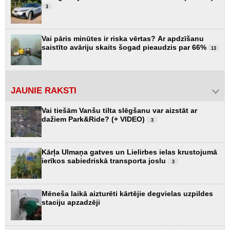
3
Vai pāris minūtes ir riska vērtas? Ar apdzīšanu
saistīto avāriju skaits šogad pieaudzis par 66%
13
JAUNIE RAKSTI
Vai tiešām Vanšu tilta slēgšanu var aizstāt ar
dažiem Park&Ride? (+ VIDEO)
3
Kārļa Ulmaņa gatves un Lielirbes ielas krustojumā
ierīkos sabiedriskā transporta joslu
3
Mēneša laikā aizturēti kārtējie degvielas uzpildes
staciju apzadzēji