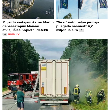
Miljardu vērtajam Aston Martin
“Virši” neto peļņa pirmajā
debesskrāpim Maiami
pusgadā sasniedz 4,2
atklājušies nopietni defekti
miljonus eiro
3
6