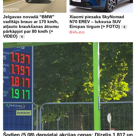
Jelgavas novadā “BMW”
Xiaomi piesaka SkyNomad
vadītājs brauc ar 170 km/h,
N70 EREV – luksusa SUV
atļauto braukšanas ātrumu
Eiropas tirgum (+ FOTO)
4
pārkāpjot par 80 km/h (+
VIDEO)
6
Šodien (5.08) degvielai akcijas cenas: Dīzelis 1.817 un