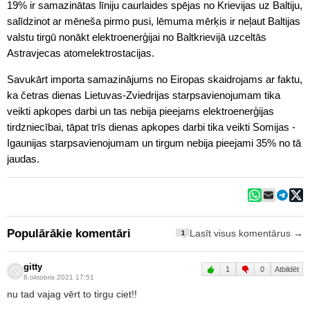
19% ir samazinātas līniju caurlaides spējas no Krievijas uz Baltiju,
salīdzinot ar mēneša pirmo pusi, lēmuma mērķis ir neļaut Baltijas
valstu tirgū nonākt elektroenerģijai no Baltkrievijā uzceltās
Astravjecas atomelektrostacijas.
Savukārt importa samazinājums no Eiropas skaidrojams ar faktu,
ka četras dienas Lietuvas-Zviedrijas starpsavienojumam tika
veikti apkopes darbi un tas nebija pieejams elektroenerģijas
tirdzniecībai, tāpat trīs dienas apkopes darbi tika veikti Somijas -
Igaunijas starpsavienojumam un tirgum nebija pieejami 35% no tā
jaudas.
Populārākie komentāri
Lasīt visus komentārus →
1
gitty
1
0
Atbildēt
8.oktobris 2021 17:51
nu tad vajag vērt to tirgu ciet!!