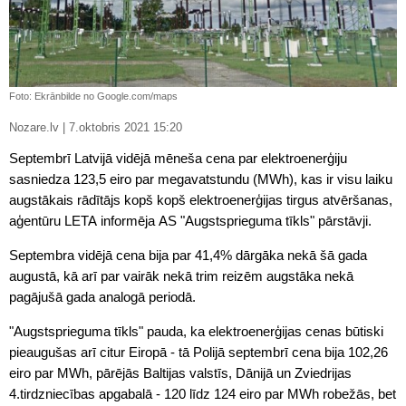
Foto: Ekrānbilde no Google.com/maps
Nozare.lv | 7.oktobris 2021 15:20
Septembrī Latvijā vidējā mēneša cena par elektroenerģiju
sasniedza 123,5 eiro par megavatstundu (MWh), kas ir visu laiku
augstākais rādītājs kopš kopš elektroenerģijas tirgus atvēršanas,
aģentūru LETA informēja AS "Augstsprieguma tīkls" pārstāvji.
Septembra vidējā cena bija par 41,4% dārgāka nekā šā gada
augustā, kā arī par vairāk nekā trim reizēm augstāka nekā
pagājušā gada analogā periodā.
"Augstsprieguma tīkls" pauda, ka elektroenerģijas cenas būtiski
pieaugušas arī citur Eiropā - tā Polijā septembrī cena bija 102,26
eiro par MWh, pārējās Baltijas valstīs, Dānijā un Zviedrijas
4.tirdzniecības apgabalā - 120 līdz 124 eiro par MWh robežās, bet