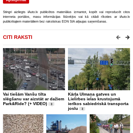
Stingri aizliegts iAuto.lv publicētos materiālus izmantot, kopēt vai reproducēt citos
interneta portālos, masu informācijas līdzekļos vai kā citādi rīkoties ar iAuto.lv
publicētajiem materiāliem bez rakstiskas EON SIA atļaujas saņemšanas.
CITI RAKSTI
Vai tiešām Vanšu tilta
Kārļa Ulmaņa gatves un
“
slēgšanu var aizstāt ar dažiem
Lielirbes ielas krustojumā
p
Park&Ride? (+ VIDEO)
ierīkos sabiedriskā transporta
m
3
joslu
3