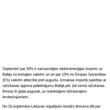
Septembrī par 33% ir samazinājies elektroenerģijas imports uz
Baltiju no trešajām valstīm un arī par 19% no Eiropas Savienības
(ES) valstīm attiecībā pret augustu. Izmaiņas importā saistītas ar
ražošanas apjoma palielinājumu Baltijā pēc ļoti zemā ražošanas
līmeņa šī gada augustā, un noteiktajiem tehniskajiem
ierobežojumiem.
No 15.septembra Lietuvas regulējošo iestāžu lēmuma dēļ par