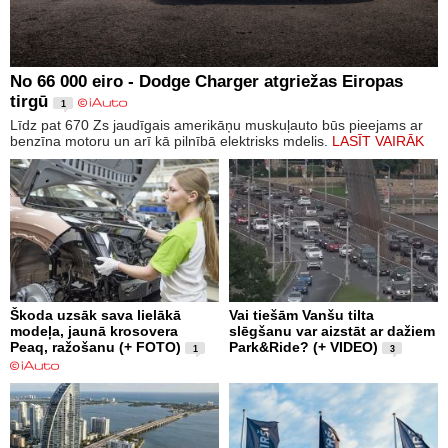
No 66 000 eiro - Dodge Charger atgriežas Eiropas
tirgū
1
Līdz pat 670 Zs jaudīgais amerikāņu muskuļauto būs pieejams ar
benzīna motoru un arī kā pilnībā elektrisks mdelis.
LASĪT VAIRĀK
Škoda uzsāk sava lielākā
Vai tiešām Vanšu tilta
modeļa, jaunā krosovera
slēgšanu var aizstāt ar dažiem
Peaq, ražošanu (+ FOTO)
Park&Ride? (+ VIDEO)
1
3