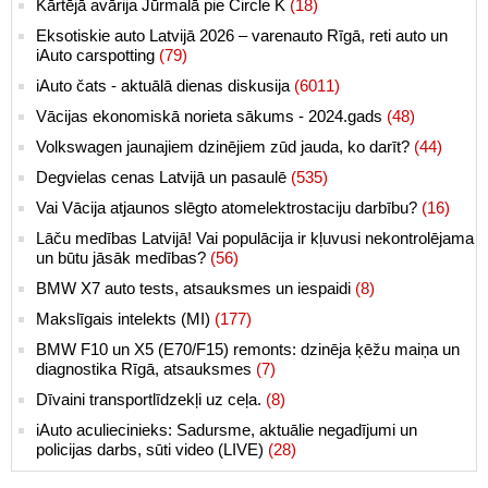
Kārtējā avārija Jūrmalā pie Circle K
(18)
Eksotiskie auto Latvijā 2026 – varenauto Rīgā, reti auto un
iAuto carspotting
(79)
iAuto čats - aktuālā dienas diskusija
(6011)
Vācijas ekonomiskā norieta sākums - 2024.gads
(48)
Volkswagen jaunajiem dzinējiem zūd jauda, ko darīt?
(44)
Degvielas cenas Latvijā un pasaulē
(535)
Vai Vācija atjaunos slēgto atomelektrostaciju darbību?
(16)
Lāču medības Latvijā! Vai populācija ir kļuvusi nekontrolējama
un būtu jāsāk medības?
(56)
BMW X7 auto tests, atsauksmes un iespaidi
(8)
Makslīgais intelekts (MI)
(177)
BMW F10 un X5 (E70/F15) remonts: dzinēja ķēžu maiņa un
diagnostika Rīgā, atsauksmes
(7)
Dīvaini transportlīdzekļi uz ceļa.
(8)
iAuto aculiecinieks: Sadursme, aktuālie negadījumi un
policijas darbs, sūti video (LIVE)
(28)