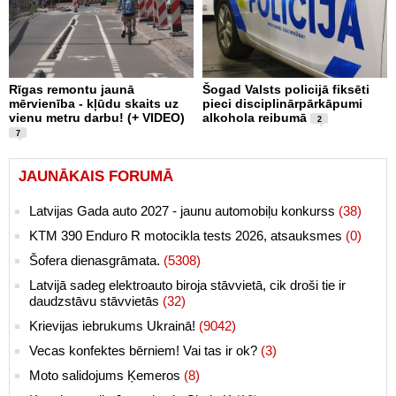
Rīgas remontu jaunā
Šogad Valsts policijā fiksēti
mērvienība - kļūdu skaits uz
pieci disciplinārpārkāpumi
vienu metru darbu! (+ VIDEO)
alkohola reibumā
2
7
JAUNĀKAIS FORUMĀ
Latvijas Gada auto 2027 - jaunu automobiļu konkurss
(38)
KTM 390 Enduro R motocikla tests 2026, atsauksmes
(0)
Šofera dienasgrāmata.
(5308)
Latvijā sadeg elektroauto biroja stāvvietā, cik droši tie ir
daudzstāvu stāvvietās
(32)
Krievijas iebrukums Ukrainā!
(9042)
Vecas konfektes bērniem! Vai tas ir ok?
(3)
Moto salidojums Ķemeros
(8)