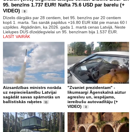
95. benzīns 1.737 EUR! Nafta 75.6 USD par barelu (+
VIDEO)
9
Dīzelis dārgāks par 28 centiem, bet 95. benzīns par 20 centiem
kopš 1. marta. Tas sanāk papildus +16.80 EUR klāt pie manas 60 l
uzpildes. Atgādinām, ka 2026. gada 1. martā cenas Latvijā, Neste
Lielupes DUS dīzeļdegvielai un 95. benzīnam bija 1.537 EUR.
LASĪT VAIRĀK
Aizsardzības ministrs norāda
"Zvaniet prezidentam" -
uz nepieciešamību Latvijai
likumsargi Āgenskalnā aiztur
sagādāt savas spārnotās un
agresīvu un, iespējams,
ballistiskās raķetes
iereibušu autovadītāju (+
11
VIDEO)
3