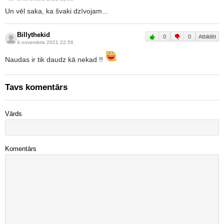
Un vēl saka, ka švaki dzīvojam...
Billythekid
0
0
Atbildēt
4.novembris 2021 22:56
Naudas ir tik daudz kā nekad !!
Tavs komentārs
Vārds
Komentārs