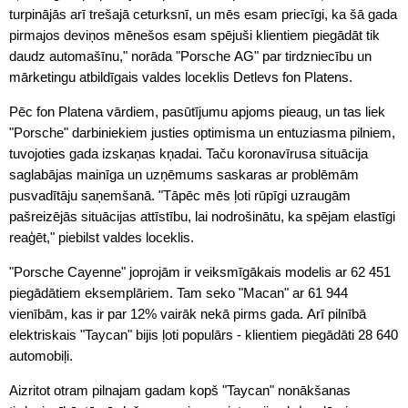
turpinājās arī trešajā ceturksnī, un mēs esam priecīgi, ka šā gada
pirmajos deviņos mēnešos esam spējuši klientiem piegādāt tik
daudz automašīnu," norāda "Porsche AG" par tirdzniecību un
mārketingu atbildīgais valdes loceklis Detlevs fon Platens.
Pēc fon Platena vārdiem, pasūtījumu apjoms pieaug, un tas liek
"Porsche" darbiniekiem justies optimisma un entuziasma pilniem,
tuvojoties gada izskaņas kņadai. Taču koronavīrusa situācija
saglabājas mainīga un uzņēmums saskaras ar problēmām
pusvadītāju saņemšanā. "Tāpēc mēs ļoti rūpīgi uzraugām
pašreizējās situācijas attīstību, lai nodrošinātu, ka spējam elastīgi
reaģēt," piebilst valdes loceklis.
"Porsche Cayenne" joprojām ir veiksmīgākais modelis ar 62 451
piegādātiem eksemplāriem. Tam seko "Macan" ar 61 944
vienībām, kas ir par 12% vairāk nekā pirms gada. Arī pilnībā
elektriskais "Taycan" bijis ļoti populārs - klientiem piegādāti 28 640
automobiļi.
Aizritot otram pilnajam gadam kopš "Taycan" nonākšanas