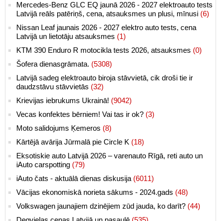
Mercedes-Benz GLC EQ jaunā 2026 - 2027 elektroauto tests
Latvijā reāls patēriņš, cena, atsauksmes un plusi, mīnusi
(6)
Nissan Leaf jaunais 2026 - 2027 elektro auto tests, cena
Latvijā un lietotāju atsauksmes
(1)
KTM 390 Enduro R motocikla tests 2026, atsauksmes
(0)
Šofera dienasgrāmata.
(5308)
Latvijā sadeg elektroauto biroja stāvvietā, cik droši tie ir
daudzstāvu stāvvietās
(32)
Krievijas iebrukums Ukrainā!
(9042)
Vecas konfektes bērniem! Vai tas ir ok?
(3)
Moto salidojums Ķemeros
(8)
Kārtējā avārija Jūrmalā pie Circle K
(18)
Eksotiskie auto Latvijā 2026 – varenauto Rīgā, reti auto un
iAuto carspotting
(79)
iAuto čats - aktuālā dienas diskusija
(6011)
Vācijas ekonomiskā norieta sākums - 2024.gads
(48)
Volkswagen jaunajiem dzinējiem zūd jauda, ko darīt?
(44)
Degvielas cenas Latvijā un pasaulē
(535)