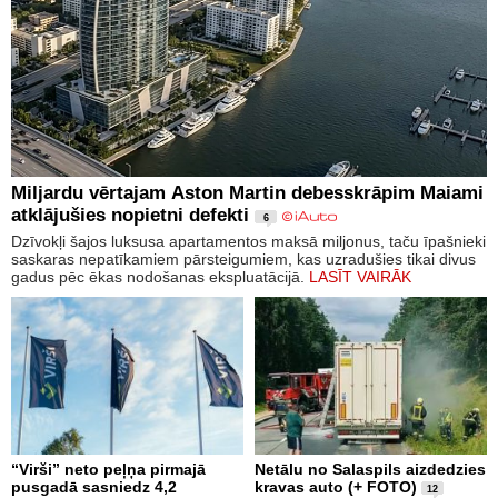
Miljardu vērtajam Aston Martin debesskrāpim Maiami
atklājušies nopietni defekti
6
Dzīvokļi šajos luksusa apartamentos maksā miljonus, taču īpašnieki
saskaras nepatīkamiem pārsteigumiem, kas uzradušies tikai divus
gadus pēc ēkas nodošanas ekspluatācijā.
LASĪT VAIRĀK
“Virši” neto peļņa pirmajā
Netālu no Salaspils aizdedzies
pusgadā sasniedz 4,2
kravas auto (+ FOTO)
12