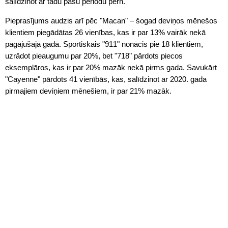
salīdzinot ar tādu pašu periodu pērn.
Pieprasījums audzis arī pēc "Macan" – šogad deviņos mēnešos
klientiem piegādātas 26 vienības, kas ir par 13% vairāk nekā
pagājušajā gadā. Sportiskais "911" nonācis pie 18 klientiem,
uzrādot pieaugumu par 20%, bet "718" pārdots piecos
eksemplāros, kas ir par 20% mazāk nekā pirms gada. Savukārt
"Cayenne" pārdots 41 vienībās, kas, salīdzinot ar 2020. gada
pirmajiem deviņiem mēnešiem, ir par 21% mazāk.