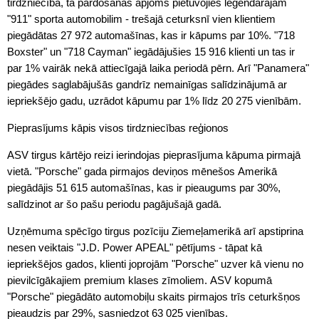
tirdzniecībā, tā pārdošanas apjoms pietuvojies leģendārajam
"911" sporta automobilim - trešajā ceturksnī vien klientiem
piegādātas 27 972 automašīnas, kas ir kāpums par 10%. "718
Boxster" un "718 Cayman" iegādājušies 15 916 klienti un tas ir
par 1% vairāk nekā attiecīgajā laika periodā pērn. Arī "Panamera"
piegādes saglabājušās gandrīz nemainīgas salīdzinājumā ar
iepriekšējo gadu, uzrādot kāpumu par 1% līdz 20 275 vienībām.
Pieprasījums kāpis visos tirdzniecības reģionos
ASV tirgus kārtējo reizi ierindojas pieprasījuma kāpuma pirmajā
vietā. "Porsche" gada pirmajos deviņos mēnešos Amerikā
piegādājis 51 615 automašīnas, kas ir pieaugums par 30%,
salīdzinot ar šo pašu periodu pagājušajā gadā.
Uzņēmuma spēcīgo tirgus pozīciju Ziemeļamerikā arī apstiprina
nesen veiktais "J.D. Power APEAL" pētījums - tāpat kā
iepriekšējos gados, klienti joprojām "Porsche" uzver kā vienu no
pievilcīgākajiem premium klases zīmoliem. ASV kopumā
"Porsche" piegādāto automobiļu skaits pirmajos trīs ceturkšņos
pieaudzis par 29%, sasniedzot 63 025 vienības.