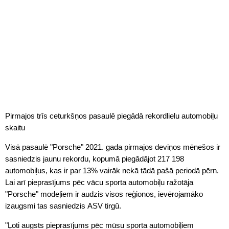
Pirmajos trīs ceturkšņos pasaulē piegādā rekordlielu automobiļu
skaitu
Visā pasaulē "Porsche" 2021. gada pirmajos deviņos mēnešos ir
sasniedzis jaunu rekordu, kopumā piegādājot 217 198
automobiļus, kas ir par 13% vairāk nekā tādā pašā periodā pērn.
Lai arī pieprasījums pēc vācu sporta automobiļu ražotāja
"Porsche" modeļiem ir audzis visos reģionos, ievērojamāko
izaugsmi tas sasniedzis ASV tirgū.
"Ļoti augsts pieprasījums pēc mūsu sporta automobiļiem