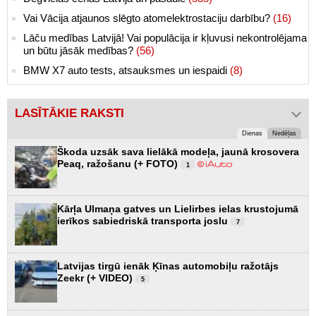
Vai Vācija atjaunos slēgto atomelektrostaciju darbību?
(16)
Lāču medības Latvijā! Vai populācija ir kļuvusi nekontrolējama
un būtu jāsāk medības?
(56)
BMW X7 auto tests, atsauksmes un iespaidi
(8)
LASĪTĀKIE RAKSTI
Dienas
Nedēļas
Škoda uzsāk sava lielākā modeļa, jaunā krosovera
Peaq, ražošanu (+ FOTO)
1
Kārļa Ulmaņa gatves un Lielirbes ielas krustojumā
ierīkos sabiedriskā transporta joslu
7
Latvijas tirgū ienāk Ķīnas automobiļu ražotājs
Zeekr (+ VIDEO)
5