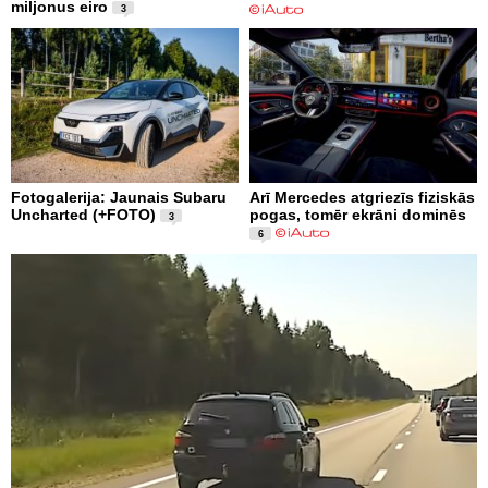
miljonus eiro
3
Fotogalerija: Jaunais Subaru
Arī Mercedes atgriezīs fiziskās
Uncharted (+FOTO)
pogas, tomēr ekrāni dominēs
3
6