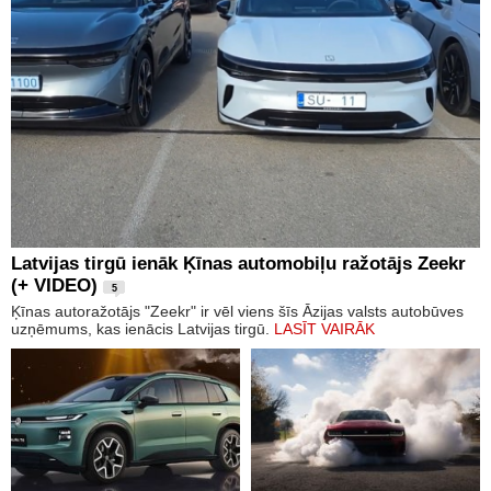
Latvijas tirgū ienāk Ķīnas automobiļu ražotājs Zeekr
(+ VIDEO)
5
Ķīnas autoražotājs "Zeekr" ir vēl viens šīs Āzijas valsts autobūves
uzņēmums, kas ienācis Latvijas tirgū.
LASĪT VAIRĀK