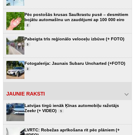
Pēc postošās krusas Saulkrastu pusē – desmitiem
bojātu automašīnu un zaudējumi ap 100 000 eiro
2
Pabeigta trīs reģionālo veloceļu izbūve (+ FOTO)
5
Fotogalerija: Jaunais Subaru Uncharted (+FOTO)
3
JAUNIE RAKSTI
Latvijas tirgū ienāk Ķīnas automobiļu ražotājs
Zeekr (+ VIDEO)
5
LVRTC: Robežas aprīkošana rit pēc plāniem (+
VIDEO)