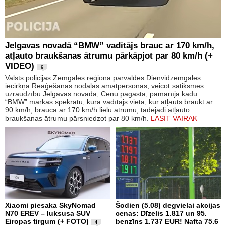
Jelgavas novadā “BMW” vadītājs brauc ar 170 km/h,
atļauto braukšanas ātrumu pārkāpjot par 80 km/h (+
VIDEO)
6
Valsts policijas Zemgales reģiona pārvaldes Dienvidzemgales
iecirkņa Reaģēšanas nodaļas amatpersonas, veicot satiksmes
uzraudzību Jelgavas novadā, Cenu pagastā, pamanīja kādu
“BMW” markas spēkratu, kura vadītājs vietā, kur atļauts braukt ar
90 km/h, brauca ar 170 km/h lielu ātrumu, tādējādi atļauto
braukšanas ātrumu pārsniedzot par 80 km/h.
LASĪT VAIRĀK
Xiaomi piesaka SkyNomad
Šodien (5.08) degvielai akcijas
N70 EREV – luksusa SUV
cenas: Dīzelis 1.817 un 95.
Eiropas tirgum (+ FOTO)
benzīns 1.737 EUR! Nafta 75.6
4