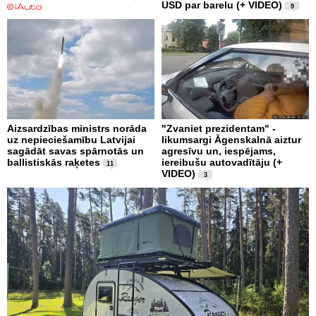
USD par barelu (+ VIDEO)
9
Aizsardzības ministrs norāda
"Zvaniet prezidentam" -
uz nepieciešamību Latvijai
likumsargi Āgenskalnā aiztur
sagādāt savas spārnotās un
agresīvu un, iespējams,
ballistiskās raķetes
iereibušu autovadītāju (+
11
VIDEO)
3