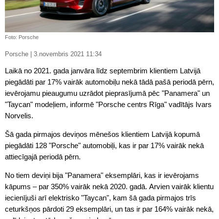
Foto: Porsche
Porsche | 3.novembris 2021 11:34
Laikā no 2021. gada janvāra līdz septembrim klientiem Latvijā
piegādāti par 17% vairāk automobiļu nekā tādā pašā periodā pērn,
ievērojamu pieaugumu uzrādot pieprasījumā pēc "Panamera" un
"Taycan" modeļiem, informē "Porsche centrs Rīga" vadītājs Ivars
Norvelis.
Šā gada pirmajos deviņos mēnešos klientiem Latvijā kopumā
piegādāti 128 "Porsche" automobiļi, kas ir par 17% vairāk nekā
attiecīgajā periodā pērn.
No tiem deviņi bija "Panamera" eksemplāri, kas ir ievērojams
kāpums – par 350% vairāk nekā 2020. gadā. Arvien vairāk klientu
iecienījuši arī elektrisko "Taycan", kam šā gada pirmajos trīs
ceturkšņos pārdoti 29 eksemplāri, un tas ir par 164% vairāk nekā,