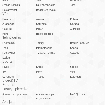
Smagā Tehnika
Lauksaimniecība
Testi
Reklāmraksti
Redaktora Izvēle
Vīriem
Drošība
Avārijas
Policija
Akadēmija
Satiksme
Garāžā
Ceļojumi
Militāri
Autoklubi
Karte
Reakcijas tests
Tehnoloģijas
Enerģētika
Tālruņi
Datori&Portatīvie
Testi
Internets&App
Spēles
Foto&Video
TV&Cita Tehnika
Gadžeti
Dažādi
Sports
Rallijs
Kross
Šoseja
4x4
Moto
Velo
Uz Ūdens
Trases
Kalendārs
Video&TV
Forums
Lasītāju pieredze
Atsauksmes par auto
Atsauksmes par
Lasītāju raksti
uzņēmumiem
Akcijas