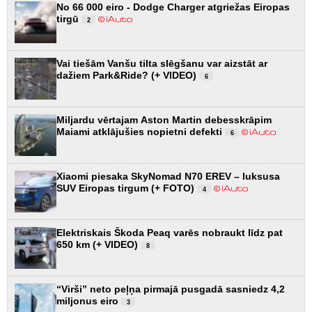
No 66 000 eiro - Dodge Charger atgriežas Eiropas
tirgū
2
Vai tiešām Vanšu tilta slēgšanu var aizstāt ar
dažiem Park&Ride? (+ VIDEO)
6
Miljardu vērtajam Aston Martin debesskrāpim
Maiami atklājušies nopietni defekti
6
Xiaomi piesaka SkyNomad N70 EREV – luksusa
SUV Eiropas tirgum (+ FOTO)
4
Elektriskais Škoda Peaq varēs nobraukt līdz pat
650 km (+ VIDEO)
8
“Virši” neto peļņa pirmajā pusgadā sasniedz 4,2
miljonus eiro
3