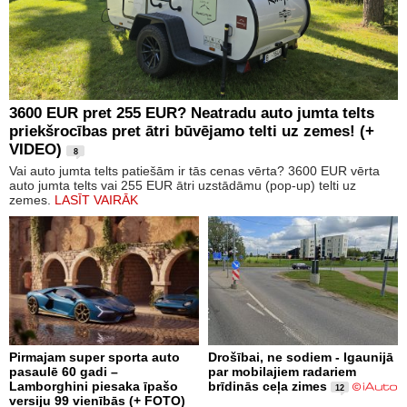
3600 EUR pret 255 EUR? Neatradu auto jumta telts
priekšrocības pret ātri būvējamo telti uz zemes! (+
VIDEO)
8
Vai auto jumta telts patiešām ir tās cenas vērta? 3600 EUR vērta
auto jumta telts vai 255 EUR ātri uzstādāmu (pop-up) telti uz
zemes.
LASĪT VAIRĀK
Pirmajam super sporta auto
Drošībai, ne sodiem - Igaunijā
pasaulē 60 gadi –
par mobilajiem radariem
Lamborghini piesaka īpašo
brīdinās ceļa zimes
12
versiju 99 vienībās (+ FOTO)