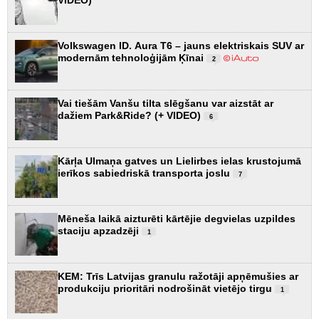
Volkswagen ID. Aura T6 – jauns elektriskais SUV ar
modernām tehnoloģijām Ķīnai
2
Vai tiešām Vanšu tilta slēgšanu var aizstāt ar
dažiem Park&Ride? (+ VIDEO)
6
Kārļa Ulmaņa gatves un Lielirbes ielas krustojumā
ierīkos sabiedriskā transporta joslu
7
Mēneša laikā aizturēti kārtējie degvielas uzpildes
staciju apzadzēji
1
KEM: Trīs Latvijas granulu ražotāji apņēmušies ar
produkciju prioritāri nodrošināt vietējo tirgu
1