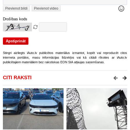
Pievienot bildi
Pievienot video
Drošības kods
Stingri aizliegts iAuto.lv publicētos materiālus izmantot, kopēt vai reproducēt citos
interneta portālos, masu informācijas līdzekļos vai kā citādi rīkoties ar iAuto.lv
publicētajiem materiāliem bez rakstiskas EON SIA atļaujas saņemšanas.
CITI RAKSTI