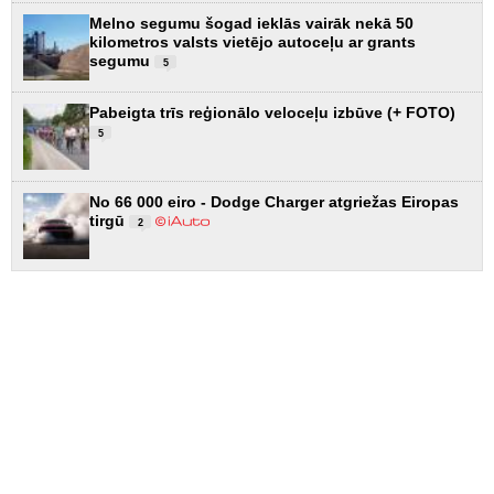
Melno segumu šogad ieklās vairāk nekā 50
kilometros valsts vietējo autoceļu ar grants
segumu
5
Pabeigta trīs reģionālo veloceļu izbūve (+ FOTO)
5
No 66 000 eiro - Dodge Charger atgriežas Eiropas
tirgū
2