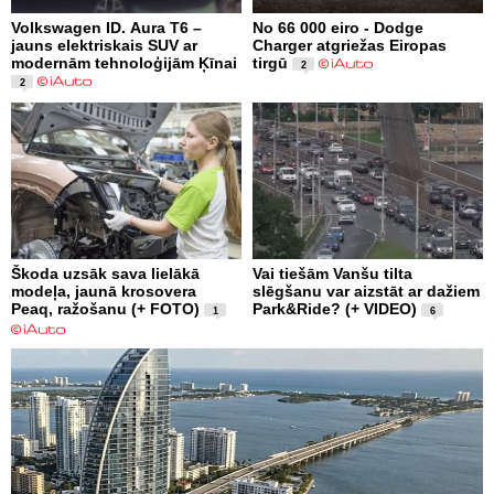
Volkswagen ID. Aura T6 –
No 66 000 eiro - Dodge
jauns elektriskais SUV ar
Charger atgriežas Eiropas
modernām tehnoloģijām Ķīnai
tirgū
2
2
Škoda uzsāk sava lielākā
Vai tiešām Vanšu tilta
modeļa, jaunā krosovera
slēgšanu var aizstāt ar dažiem
Peaq, ražošanu (+ FOTO)
Park&Ride? (+ VIDEO)
1
6