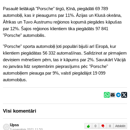
Pasaulē lielākajā "Porsche" tirgū, Ķīnā, piegādāti 69 789
automobiļi, kas ir pieaugums par 11%. Āzijas un Klusā okeāna,
Āfrikas un Tuvo Austrumu reģionos kopumā piegādes kāpušas
par 12%. Šajos reģionos klientiem tika piegādāts 97 841
"Porsche" automobilis.
"Porsche" sporta automobiļi ļoti populāri bijuši arī Eiropā, kur
klientiem piegādātas 56 332 automašīnas. Salīdzinot ar pirmajiem
deviņiem mēnešiem pērn, tas ir kāpums par 2%. Savukārt Vācijā
no janvāra līdz septembrim pieprasījums pēc "Porsche"
automobiļiem pieauga par 9%, valstī piegādājot 19 099
automobiļus.
Visi komentāri
Upss
0
0
Atbildēt
3.novembris 2021 11:53