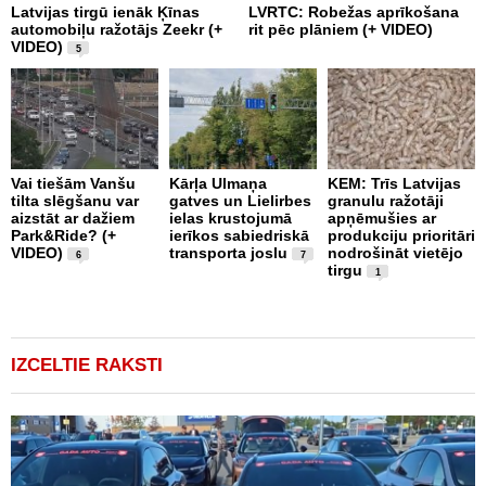
Latvijas tirgū ienāk Ķīnas
LVRTC: Robežas aprīkošana
M
automobiļu ražotājs Zeekr (+
rit pēc plāniem (+ VIDEO)
v
VIDEO)
v
5
g
Vai tiešām Vanšu
Kārļa Ulmaņa
KEM: Trīs Latvijas
tilta slēgšanu var
gatves un Lielirbes
granulu ražotāji
“
aizstāt ar dažiem
ielas krustojumā
apņēmušies ar
p
Park&Ride? (+
ierīkos sabiedriskā
produkciju prioritāri
s
VIDEO)
transporta joslu
nodrošināt vietējo
m
6
7
tirgu
1
IZCELTIE RAKSTI