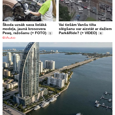
Škoda uzsāk sava lielākā
Vai tiešām Vanšu tilta
modeļa, jaunā krosovera
slēgšanu var aizstāt ar dažiem
Peaq, ražošanu (+ FOTO)
Park&Ride? (+ VIDEO)
1
6