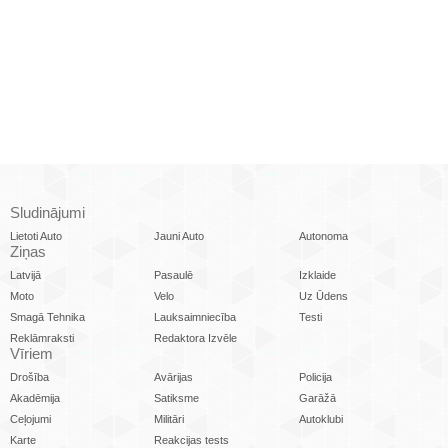
Sludinājumi
Lietoti Auto
Jauni Auto
Autonoma
Ziņas
Latvijā
Pasaulē
Izklaide
Moto
Velo
Uz Ūdens
Smagā Tehnika
Lauksaimniecība
Testi
Reklāmraksti
Redaktora Izvēle
Vīriem
Drošība
Avārijas
Policija
Akadēmija
Satiksme
Garāžā
Ceļojumi
Militāri
Autoklubi
Karte
Reakcijas tests