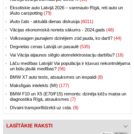
Eksotiskie auto Latvijā 2026 – varenauto Rīgā, reti auto un
iAuto carspotting
(79)
iAuto čats - aktuālā dienas diskusija
(6011)
Vācijas ekonomiskā norieta sākums - 2024.gads
(48)
Volkswagen jaunajiem dzinējiem zūd jauda, ko darīt?
(44)
Degvielas cenas Latvijā un pasaulē
(535)
Vai Vācija atjaunos slēgto atomelektrostaciju darbību?
(16)
Lāču medības Latvijā! Vai populācija ir kļuvusi nekontrolējama
un būtu jāsāk medības?
(56)
BMW X7 auto tests, atsauksmes un iespaidi
(8)
Makslīgais intelekts (MI)
(177)
BMW F10 un X5 (E70/F15) remonts: dzinēja ķēžu maiņa un
diagnostika Rīgā, atsauksmes
(7)
Dīvaini transportlīdzekļi uz ceļa.
(8)
LASĪTĀKIE RAKSTI