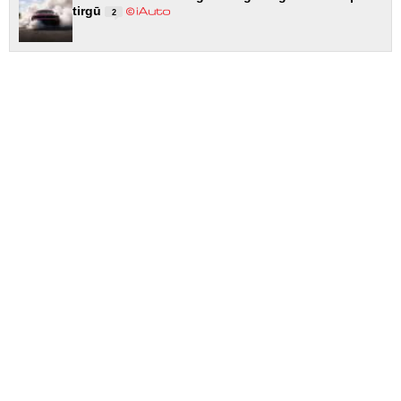
tirgū
2