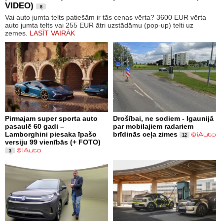
VIDEO)
8
Vai auto jumta telts patiešām ir tās cenas vērta? 3600 EUR vērta
auto jumta telts vai 255 EUR ātri uzstādāmu (pop-up) telti uz
zemes.
LASĪT VAIRĀK
Pirmajam super sporta auto
Drošībai, ne sodiem - Igaunijā
pasaulē 60 gadi –
par mobilajiem radariem
Lamborghini piesaka īpašo
brīdinās ceļa zimes
12
versiju 99 vienībās (+ FOTO)
3