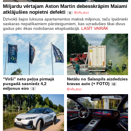
Miljardu vērtajam Aston Martin debesskrāpim Maiami
atklājušies nopietni defekti
6
Dzīvokļi šajos luksusa apartamentos maksā miljonus, taču īpašnieki
saskaras nepatīkamiem pārsteigumiem, kas uzradušies tikai divus
gadus pēc ēkas nodošanas ekspluatācijā.
LASĪT VAIRĀK
“Virši” neto peļņa pirmajā
Netālu no Salaspils aizdedzies
pusgadā sasniedz 4,2
kravas auto (+ FOTO)
12
miljonus eiro
3