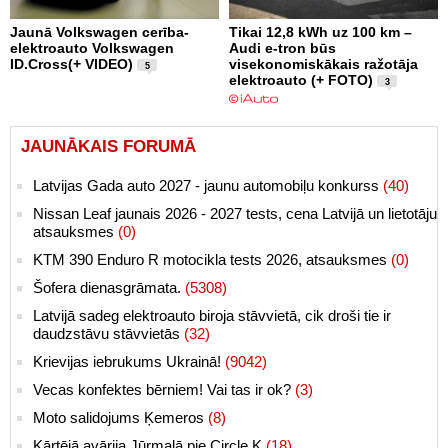
Jaunā Volkswagen cerība-
Tikai 12,8 kWh uz 100 km –
elektroauto Volkswagen
Audi e-tron būs
ID.Cross(+ VIDEO)
visekonomiskākais ražotāja
5
elektroauto (+ FOTO)
3
JAUNĀKAIS FORUMĀ
Latvijas Gada auto 2027 - jaunu automobiļu konkurss
(40)
Nissan Leaf jaunais 2026 - 2027 tests, cena Latvijā un lietotāju
atsauksmes
(0)
KTM 390 Enduro R motocikla tests 2026, atsauksmes
(0)
Šofera dienasgrāmata.
(5308)
Latvijā sadeg elektroauto biroja stāvvietā, cik droši tie ir
daudzstāvu stāvvietās
(32)
Krievijas iebrukums Ukrainā!
(9042)
Vecas konfektes bērniem! Vai tas ir ok?
(3)
Moto salidojums Ķemeros
(8)
Kārtējā avārija Jūrmalā pie Circle K
(18)