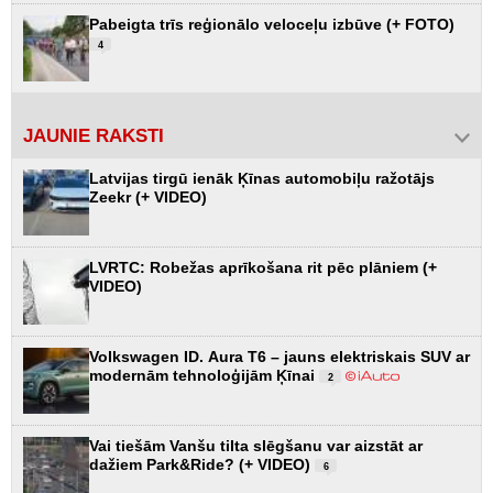
Pabeigta trīs reģionālo veloceļu izbūve (+ FOTO)
4
JAUNIE RAKSTI
Latvijas tirgū ienāk Ķīnas automobiļu ražotājs
Zeekr (+ VIDEO)
LVRTC: Robežas aprīkošana rit pēc plāniem (+
VIDEO)
Volkswagen ID. Aura T6 – jauns elektriskais SUV ar
modernām tehnoloģijām Ķīnai
2
Vai tiešām Vanšu tilta slēgšanu var aizstāt ar
dažiem Park&Ride? (+ VIDEO)
6