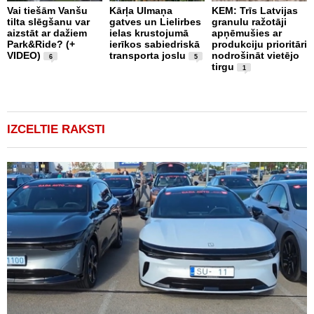
Vai tiešām Vanšu
Kārļa Ulmaņa
KEM: Trīs Latvijas
tilta slēgšanu var
gatves un Lielirbes
granulu ražotāji
“
aizstāt ar dažiem
ielas krustojumā
apņēmušies ar
p
Park&Ride? (+
ierīkos sabiedriskā
produkciju prioritāri
s
VIDEO)
transporta joslu
nodrošināt vietējo
m
6
5
tirgu
1
IZCELTIE RAKSTI