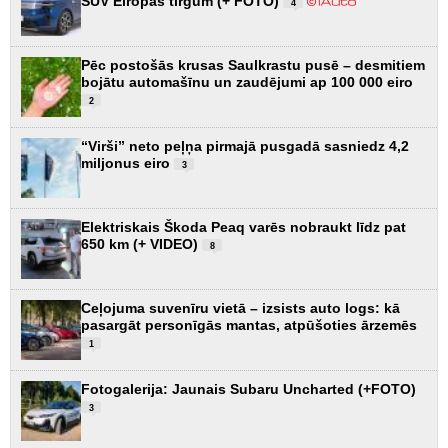
SUV Eiropas tirgum (+ FOTO)
4
Pēc postošās krusas Saulkrastu pusē – desmitiem
bojātu automašīnu un zaudējumi ap 100 000 eiro
2
“Virši” neto peļņa pirmajā pusgadā sasniedz 4,2
miljonus eiro
3
Elektriskais Škoda Peaq varēs nobraukt līdz pat
650 km (+ VIDEO)
8
Ceļojuma suvenīru vietā – izsists auto logs: kā
pasargāt personīgās mantas, atpūšoties ārzemēs
1
Fotogalerija: Jaunais Subaru Uncharted (+FOTO)
3