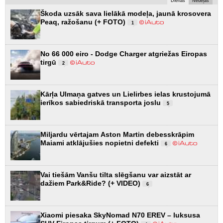
Dienas
Nedēļas
Škoda uzsāk sava lielākā modeļa, jaunā krosovera
Peaq, ražošanu (+ FOTO)
1
No 66 000 eiro - Dodge Charger atgriežas Eiropas
tirgū
2
Kārļa Ulmaņa gatves un Lielirbes ielas krustojumā
ierīkos sabiedriskā transporta joslu
5
Miljardu vērtajam Aston Martin debesskrāpim
Maiami atklājušies nopietni defekti
6
Vai tiešām Vanšu tilta slēgšanu var aizstāt ar
dažiem Park&Ride? (+ VIDEO)
6
Xiaomi piesaka SkyNomad N70 EREV – luksusa