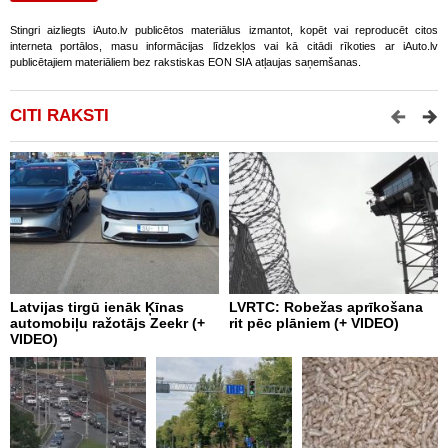
Stingri aizliegts iAuto.lv publicētos materiālus izmantot, kopēt vai reproducēt citos
interneta portālos, masu informācijas līdzekļos vai kā citādi rīkoties ar iAuto.lv
publicētajiem materiāliem bez rakstiskas EON SIA atļaujas saņemšanas.
CITI RAKSTI
Latvijas tirgū ienāk Ķīnas
LVRTC: Robežas aprīkošana
M
automobiļu ražotājs Zeekr (+
rit pēc plāniem (+ VIDEO)
v
VIDEO)
v
g