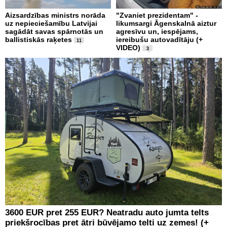
Aizsardzības ministrs norāda
"Zvaniet prezidentam" -
uz nepieciešamību Latvijai
likumsargi Āgenskalnā aiztur
sagādāt savas spārnotās un
agresīvu un, iespējams,
ballistiskās raķetes
iereibušu autovadītāju (+
11
VIDEO)
3
3600 EUR pret 255 EUR? Neatradu auto jumta telts
priekšrocības pret ātri būvējamo telti uz zemes! (+