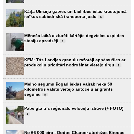
Kārļa Ulmaņa gatves un Lielirbes ielas krustojumā
ierīkos sabiedriskā transporta joslu
5
Mēneša laikā aizturēti kārtējie degvielas uzpildes
staciju apzadzēji
1
KEM: Trīs Latvijas granulu ražotāji apņēmušies ar
produkciju prioritāri nodrošināt vietējo tirgu
1
Melno segumu šogad ieklās vairāk nekā 50
kilometros valsts vietējo autoceļu ar grants
segumu
5
Pabeigta trīs reģionālo veloceļu izbūve (+ FOTO)
4
No 66 000 eiro - Dodge Charger atgriežas Eiropas