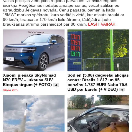
Valsts policijas Zemgales reģiona pārvaldes Dienvidzemgales
iecirkņa Reaģēšanas nodaļas amatpersonas, veicot satiksmes
uzraudzību Jelgavas novadā, Cenu pagastā, pamanīja kādu
“BMW” markas spēkratu, kura vadītājs vietā, kur atļauts braukt ar
90 km/h, brauca ar 170 km/h lielu ātrumu, tādējādi atļauto
braukšanas ātrumu pārsniedzot par 80 km/h.
LASĪT VAIRĀK
Xiaomi piesaka SkyNomad
Šodien (5.08) degvielai akcijas
N70 EREV – luksusa SUV
cenas: Dīzelis 1.817 un 95.
Eiropas tirgum (+ FOTO)
benzīns 1.737 EUR! Nafta 75.6
4
USD par barelu (+ VIDEO)
9