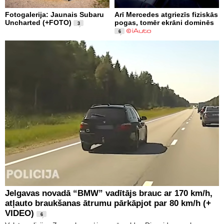
Fotogalerija: Jaunais Subaru
Arī Mercedes atgriezīs fiziskās
Uncharted (+FOTO)
pogas, tomēr ekrāni dominēs
3
6
Jelgavas novadā “BMW” vadītājs brauc ar 170 km/h,
atļauto braukšanas ātrumu pārkāpjot par 80 km/h (+
VIDEO)
6