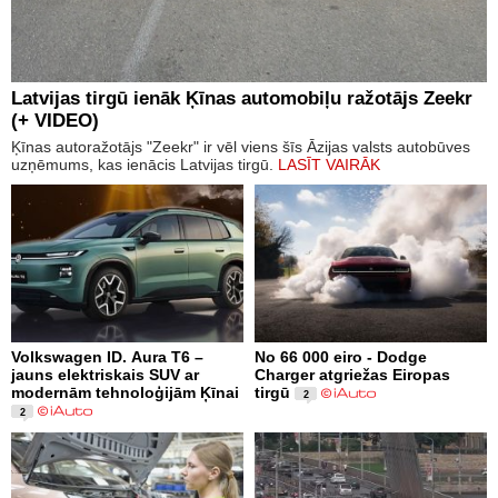
Latvijas tirgū ienāk Ķīnas automobiļu ražotājs Zeekr
(+ VIDEO)
Ķīnas autoražotājs "Zeekr" ir vēl viens šīs Āzijas valsts autobūves
uzņēmums, kas ienācis Latvijas tirgū.
LASĪT VAIRĀK
Volkswagen ID. Aura T6 –
No 66 000 eiro - Dodge
jauns elektriskais SUV ar
Charger atgriežas Eiropas
modernām tehnoloģijām Ķīnai
tirgū
2
2