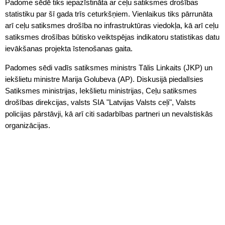
Padome sēdē tiks iepazīstināta ar ceļu satiksmes drošības
statistiku par šī gada trīs ceturkšņiem. Vienlaikus tiks pārrunāta
arī ceļu satiksmes drošība no infrastruktūras viedokļa, kā arī ceļu
satiksmes drošības būtisko veiktspējas indikatoru statistikas datu
ievākšanas projekta īstenošanas gaita.
Padomes sēdi vadīs satiksmes ministrs Tālis Linkaits (JKP) un
iekšlietu ministre Marija Golubeva (AP). Diskusijā piedalīsies
Satiksmes ministrijas, Iekšlietu ministrijas, Ceļu satiksmes
drošības direkcijas, valsts SIA "Latvijas Valsts ceļi", Valsts
policijas pārstāvji, kā arī citi sadarbības partneri un nevalstiskās
organizācijas.