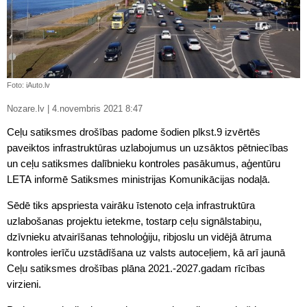
Foto: iAuto.lv
Nozare.lv | 4.novembris 2021 8:47
Ceļu satiksmes drošības padome šodien plkst.9 izvērtēs
paveiktos infrastruktūras uzlabojumus un uzsāktos pētniecības
un ceļu satiksmes dalībnieku kontroles pasākumus, aģentūru
LETA informē Satiksmes ministrijas Komunikācijas nodaļā.
Sēdē tiks apspriesta vairāku īstenoto ceļa infrastruktūra
uzlabošanas projektu ietekme, tostarp ceļu signālstabiņu,
dzīvnieku atvairīšanas tehnoloģiju, ribjoslu un vidējā ātruma
kontroles ierīču uzstādīšana uz valsts autoceļiem, kā arī jaunā
Ceļu satiksmes drošības plāna 2021.-2027.gadam rīcības
virzieni.