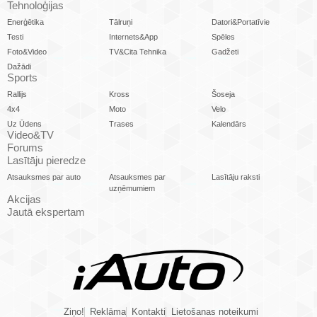
Tehnoloģijas
Enerģētika
Tālruņi
Datori&Portatīvie
Testi
Internets&App
Spēles
Foto&Video
TV&Cita Tehnika
Gadžeti
Dažādi
Sports
Rallijs
Kross
Šoseja
4x4
Moto
Velo
Uz Ūdens
Trases
Kalendārs
Video&TV
Forums
Lasītāju pieredze
Atsauksmes par auto
Atsauksmes par
Lasītāju raksti
uzņēmumiem
Akcijas
Jautā ekspertam
Ziņo!
Reklāma
Kontakti
Lietošanas noteikumi