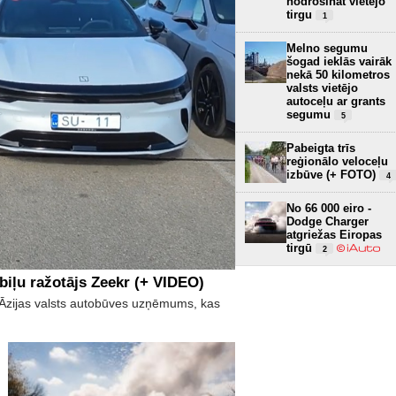
nodrošināt vietējo
tirgu
1
Melno segumu
šogad ieklās vairāk
nekā 50 kilometros
valsts vietējo
autoceļu ar grants
segumu
5
Pabeigta trīs
reģionālo veloceļu
izbūve (+ FOTO)
4
No 66 000 eiro -
Dodge Charger
atgriežas Eiropas
tirgū
2
biļu ražotājs Zeekr (+ VIDEO)
īs Āzijas valsts autobūves uzņēmums, kas