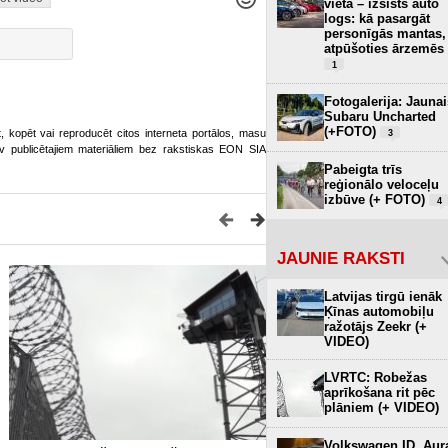
vietā – izsists auto
logs: kā pasargāt
personīgās mantas,
atpūšoties ārzemēs
1
Fotogalerija: Jaunai
Subaru Uncharted
(+FOTO)
ot, kopēt vai reproducēt citos interneta portālos, masu
3
o.lv publicētajiem materiāliem bez rakstiskas EON SIA
Pabeigta trīs
reģionālo veloceļu
izbūve (+ FOTO)
4
JAUNIE RAKSTI
Latvijas tirgū ienāk
Ķīnas automobiļu
ražotājs Zeekr (+
VIDEO)
LVRTC: Robežas
aprīkošana rit pēc
plāniem (+ VIDEO)
Volkswagen ID. Aur