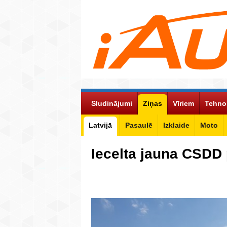
Sludinājumi
Ziņas
Vīriem
Tehno
Latvijā
Pasaulē
Izklaide
Moto
Iecelta jauna CSD