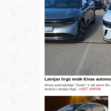
Latvijas tirgū ienāk Ķīnas automo
Ķīnas autoražotājs "Zeekr" ir vēl viens š
ienācis Latvijas tirgū.
LASĪT VAIRĀK