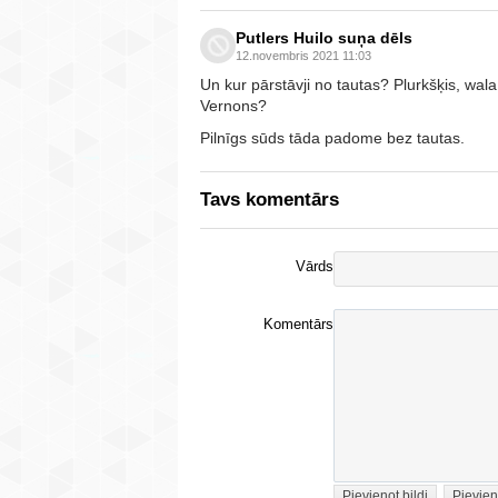
Putlers Huilo suņa dēls
12.novembris 2021 11:03
Un kur pārstāvji no tautas? Plurkšķis, wala
Vernons?
Pilnīgs sūds tāda padome bez tautas.
Tavs komentārs
Vārds
Komentārs
Pievienot bildi
Pievien