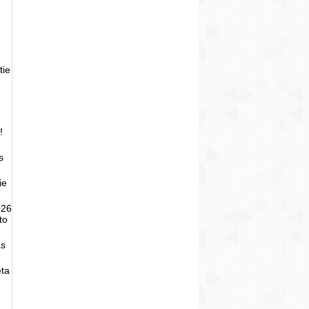
tie
!
s
ie
026
to
as
eta