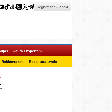
Reģistrēties / Ienākt
cijas
Jautā ekspertam
Reklāmraksti
Redaktora Izvēle
Ā
-
ss
 -
un