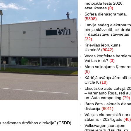
motocikla tests 2026,
atsauksmes
(0)
Šofera dienasgrāmata.
(5308)
Latvijā sadeg elektroauto
biroja stāvvietā, cik droši 
ir daudzstāvu stāvvietās
(32)
Krievijas iebrukums
Ukrainā!
(9042)
Vecas konfektes bērniem
Vai tas ir ok?
(3)
Moto salidojums Ķemero
(8)
Kārtējā avārija Jūrmalā p
Circle K
(18)
Eksotiskie auto Latvijā 2
– varenauto Rīgā, reti au
un iAuto carspotting
(79)
iAuto čats - aktuālā dien
diskusija
(6011)
Vācijas ekonomiskā nori
sākums - 2024.gads
(48)
 satiksmes drošības direkcija" (CSDD)
Volkswagen jaunajiem
dzinējiem zūd jauda, ko