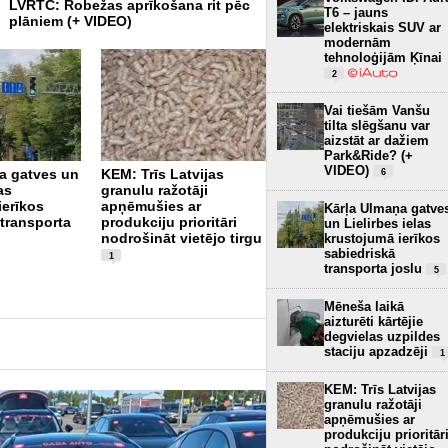
LVRTC: Robežas aprīkošana rit pēc
Melno segumu šogad ieklā
T6 – jauns
plāniem (+ VIDEO)
nekā 50 kilometros valsts 
elektriskais SUV ar
autoceļu ar grants segum
modernām
tehnoloģijām Ķīnai
2
Vai tiešām Vanšu
tilta slēgšanu var
aizstāt ar dažiem
Park&Ride? (+
VIDEO)
a gatves un
KEM: Trīs Latvijas
6
as
granulu ražotāji
“Virši” neto peļņa
ierīkos
apņēmušies ar
pirmajā pusgadā
Kārļa Ulmaņa gatve
 transporta
produkciju prioritāri
un Lielirbes ielas
sasniedz 4,2 miljonus
nodrošināt vietējo tirgu
krustojumā ierīkos
eiro
3
sabiedriskā
1
transporta joslu
5
Mēneša laikā
aizturēti kārtējie
degvielas uzpildes
staciju apzadzēji
1
KEM: Trīs Latvijas
granulu ražotāji
apņēmušies ar
produkciju prioritār