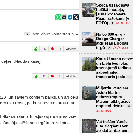
Škoda uzsāk sava
lielākā modeļa,
jaunā krosovera
Peaq, ražošanu (+
FOTO)
1
Lasīt visus komentārus →
No 66 000 eiro -
8
Dodge Charger
atgriežas Eiropas
tirgū
2
16
0
Atbildēt
Kārļa Ulmaņa gatve
 ceļiem.Naudas kāsēji.
un Lielirbes ielas
krustojumā ierīkos
sabiedriskā
transporta joslu
11
1
Atbildēt
5
Miljardu vērtajam
Aston Martin
debesskrāpim
223) un saviem čomiem paliks, un arī ceļu
Maiami atklājušies
ķernieku trasē, pa kuru nedrīks braukt ar
nopietni defekti
6
 dienas atļauja ir vajadzīga arī auto kam
Vai tiešām Vanšu
celāna šļupstēšanas iegūtu to zeltaino
tilta slēgšanu var
aizstāt ar dažiem