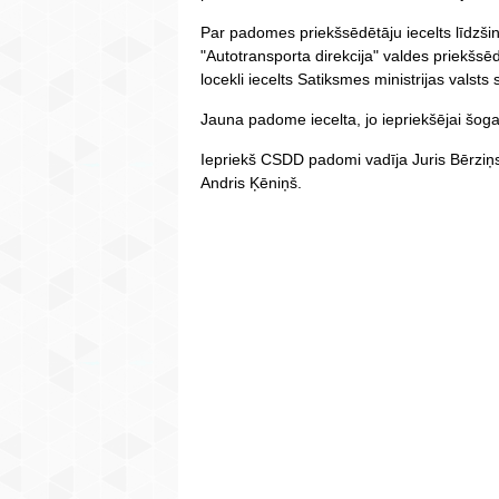
Par padomes priekšsēdētāju iecelts līdzšin
"Autotransporta direkcija" valdes priekšsē
locekli iecelts Satiksmes ministrijas valsts
Jauna padome iecelta, jo iepriekšējai šog
Iepriekš CSDD padomi vadīja Juris Bērziņs
Andris Ķēniņš.