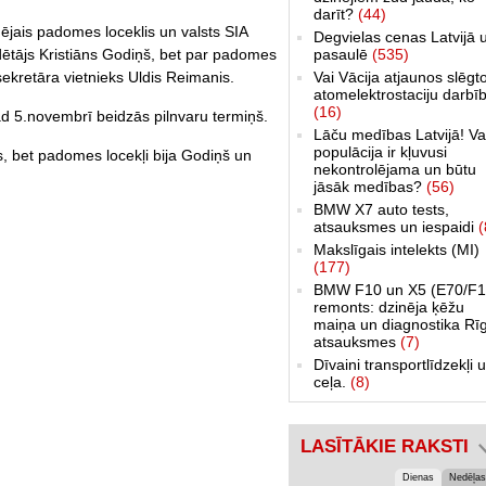
darīt?
(44)
ējais padomes loceklis un valsts SIA
Degvielas cenas Latvijā 
pasaulē
(535)
dētājs Kristiāns Godiņš, bet par padomes
Vai Vācija atjaunos slēgt
 sekretāra vietnieks Uldis Reimanis.
atomelektrostaciju darbī
(16)
ad 5.novembrī beidzās pilnvaru termiņš.
Lāču medības Latvijā! Va
populācija ir kļuvusi
, bet padomes locekļi bija Godiņš un
nekontrolējama un būtu
jāsāk medības?
(56)
BMW X7 auto tests,
atsauksmes un iespaidi
(
Makslīgais intelekts (MI)
(177)
BMW F10 un X5 (E70/F1
remonts: dzinēja ķēžu
maiņa un diagnostika Rī
atsauksmes
(7)
Dīvaini transportlīdzekļi 
ceļa.
(8)
LASĪTĀKIE RAKSTI
Dienas
Nedēļas