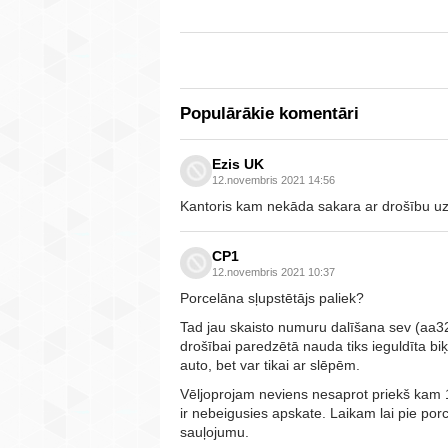
Populārākie komentāri
Ezis UK
12.novembris 2021 14:56
Kantoris kam nekāda sakara ar drošību uz
CP1
12.novembris 2021 10:37
Porcelāna sļupstētājs paliek?
Tad jau skaisto numuru dalīšana sev (aa3
drošībai paredzētā nauda tiks ieguldīta bi
auto, bet var tikai ar slēpēm.
Vēljoprojam neviens nesaprot priekš kam 1
ir nebeigusies apskate. Laikam lai pie por
sauļojumu.