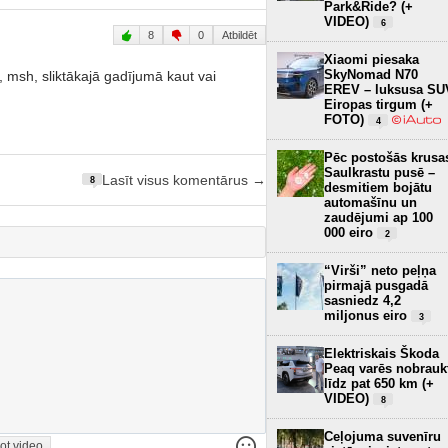
Park&Ride? (+
VIDEO)
6
8
0
Atbildēt
Xiaomi piesaka
SkyNomad N70
, msh, sliktākajā gadījumā kaut vai
EREV – luksusa SU
Eiropas tirgum (+
FOTO)
4
Pēc postošās krusa
Saulkrastu pusē –
Lasīt visus komentārus →
8
desmitiem bojātu
automašīnu un
zaudējumi ap 100
000 eiro
2
“Virši” neto peļņa
pirmajā pusgadā
sasniedz 4,2
miljonus eiro
3
Elektriskais Škoda
Peaq varēs nobrauk
līdz pat 650 km (+
VIDEO)
8
Ceļojuma suvenīru
ot video