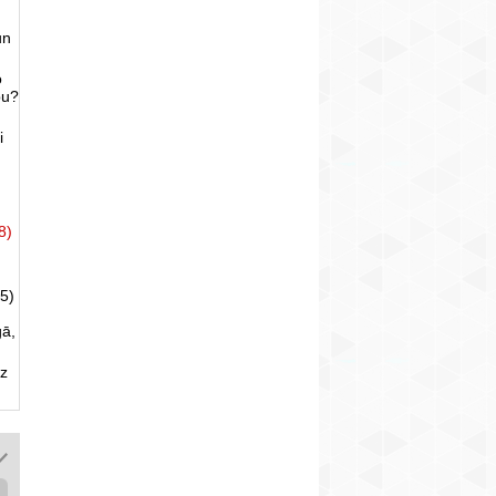
un
o
bu?
i
8)
5)
gā,
uz