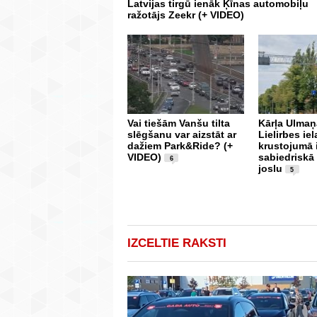
Latvijas tirgū ienāk Ķīnas automobiļu
ražotājs Zeekr (+ VIDEO)
Vai tiešām Vanšu tilta
Kārļa Ulmaņ
slēgšanu var aizstāt ar
Lielirbes iel
dažiem Park&Ride? (+
krustojumā 
VIDEO)
sabiedriskā
6
joslu
5
IZCELTIE RAKSTI