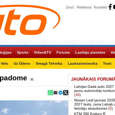
Ziņo!
Reklāma
Kontakti
loģijas
Sports
Video&TV
Forums
Lasītāju pieredze
Ak
Velo
Uz Ūdens
Smagā Tehnika
Lauksaimniecība
Testi
D padome
JAUNĀKAIS FORUM
8
Latvijas Gada auto 2027 
jaunu automobiļu konkur
(40)
Nissan Leaf jaunais 2026
2027 tests, cena Latvijā 
lietotāju atsauksmes
(0)
KTM 390 Enduro R