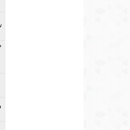
V
s
t