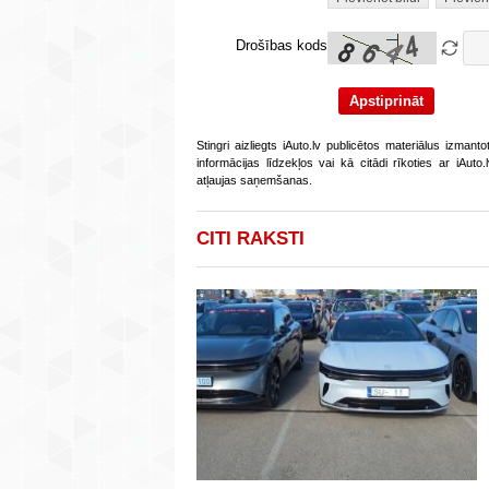
Drošības kods
Stingri aizliegts iAuto.lv publicētos materiālus izmant
informācijas līdzekļos vai kā citādi rīkoties ar iAut
atļaujas saņemšanas.
CITI RAKSTI