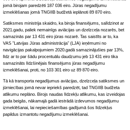
jomā birojam paredzēti 187 036 eiro. Jūras negadījumu
izmeklēšanas jomā TNGIIB budžetā ieplānoti 89 870 eiro.
Satiksmes ministrija skaidro, ka biroja finansējums, salīdzinot ar
2021.gadu, paliek nemainīgs aviācijas un dzelzceļa nozarēs, bet
samazinās par 13 431 eiro jūras nozarē. Tas saistīts ar to, ka
VAS "Latvijas Jūras administrācija" (LJA) ieņēmumi no
navigācijas pakalpojumiem 2020.gadā samazinājušies par 13%,
līdz ar to par šādu procentuālu daudzumu jeb 13 431 eiro tika
samazināts līdzšinējais finansējums jūras negadījumu
izmeklēšanai, proti, no 103 301 eiro uz 89 870 eiro.
Tā kā transporta negadījumus aviācijas, dzelzceļa satiksmes un
jūrniecības jomā nevar iepriekš paredzēt, tad TNGIIB budžeta
atlikumu neplāno. Birojs naudas līdzekļu atlikumu, kas izveidojas
gada beigās, nākamajā gadā iestrādā izdevumos negadījumu
izmeklēšanai, lai nepieciešamības gadījumā šos līdzekļus
papildus izmantotu negadījumu izmeklēšanai.