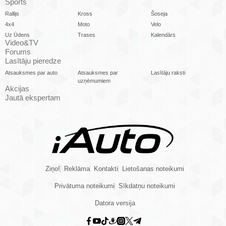
Sports
Rallijs
Kross
Šoseja
4x4
Moto
Velo
Uz Ūdens
Trases
Kalendārs
Video&TV
Forums
Lasītāju pieredze
Atsauksmes par auto
Atsauksmes par
Lasītāju raksti
uzņēmumiem
Akcijas
Jautā ekspertam
Ziņo!
Reklāma
Kontakti
Lietošanas noteikumi
Privātuma noteikumi
Sīkdatņu noteikumi
Datora versija