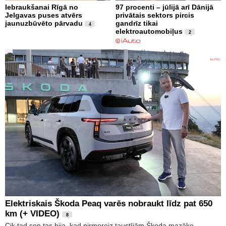
Iebraukšanai Rīgā no
97 procenti – jūlijā arī Dānijā
Jelgavas puses atvērs
privātais sektors pircis
jaunuzbūvēto pārvadu
gandrīz tikai
4
elektroautomobiļus
2
Elektriskais Škoda Peaq varēs nobraukt līdz pat 650
km (+ VIDEO)
8
Cik tad sen tas bija, kad pirmoreiz taustījām Škoda mazāko