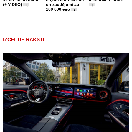
(+ VIDEO)
un zaudējumi ap
l
3
1
100 000 eiro
v
2
i
e
1
IZCELTIE RAKSTI