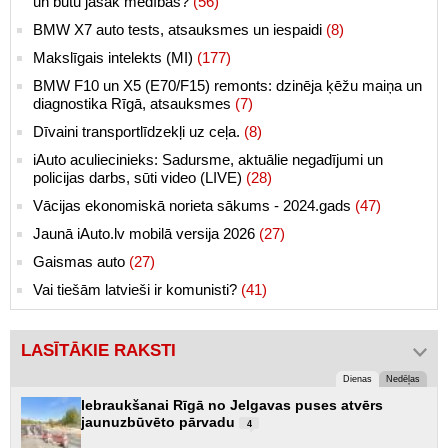
un būtu jāsāk medības?
(56)
BMW X7 auto tests, atsauksmes un iespaidi
(8)
Makslīgais intelekts (MI)
(177)
BMW F10 un X5 (E70/F15) remonts: dzinēja ķēžu maiņa un
diagnostika Rīgā, atsauksmes
(7)
Dīvaini transportlīdzekļi uz ceļa.
(8)
iAuto aculiecinieks: Sadursme, aktuālie negadījumi un
policijas darbs, sūti video (LIVE)
(28)
Vācijas ekonomiskā norieta sākums - 2024.gads
(47)
Jaunā iAuto.lv mobilā versija 2026
(27)
Gaismas auto
(27)
Vai tiešām latvieši ir komunisti?
(41)
LASĪTĀKIE RAKSTI
Dienas
Nedēļas
Iebraukšanai Rīgā no Jelgavas puses atvērs
jaunuzbūvēto pārvadu
4