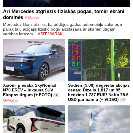
Arī Mercedes atgriezīs fiziskās pogas, tomēr ekrāni
dominēs
Mercedes-Benz atzinis, ka pēdējos gados automobiļu salonos ir
pārāk tālu aizgājis fizisko pogu aizstāšanā ar skārienjutīgām
vadības ierīcēm.
LASĪT VAIRĀK
Xiaomi piesaka SkyNomad
Šodien (5.08) degvielai akcijas
N70 EREV – luksusa SUV
cenas: Dīzelis 1.817 un 95.
Eiropas tirgum (+ FOTO)
benzīns 1.737 EUR! Nafta 75.6
2
USD par barelu (+ VIDEO)
7