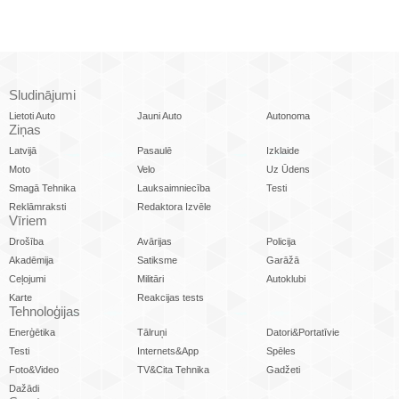
Sludinājumi
Lietoti Auto
Jauni Auto
Autonoma
Ziņas
Latvijā
Pasaulē
Izklaide
Moto
Velo
Uz Ūdens
Smagā Tehnika
Lauksaimniecība
Testi
Reklāmraksti
Redaktora Izvēle
Vīriem
Drošība
Avārijas
Policija
Akadēmija
Satiksme
Garāžā
Ceļojumi
Militāri
Autoklubi
Karte
Reakcijas tests
Tehnoloģijas
Enerģētika
Tālruņi
Datori&Portatīvie
Testi
Internets&App
Spēles
Foto&Video
TV&Cita Tehnika
Gadžeti
Dažādi