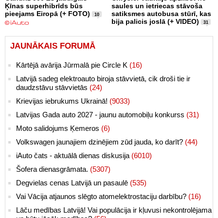
Ķīnas superhibrīds būs
saules un ietriecas stāvoša
pieejams Eiropā (+ FOTO)
satiksmes autobusa stūrī, kas
10
bija palicis joslā (+ VIDEO)
31
JAUNĀKAIS FORUMĀ
Kārtējā avārija Jūrmalā pie Circle K
(16)
Latvijā sadeg elektroauto biroja stāvvietā, cik droši tie ir
daudzstāvu stāvvietās
(24)
Krievijas iebrukums Ukrainā!
(9033)
Latvijas Gada auto 2027 - jaunu automobiļu konkurss
(31)
Moto salidojums Ķemeros
(6)
Volkswagen jaunajiem dzinējiem zūd jauda, ko darīt?
(44)
iAuto čats - aktuālā dienas diskusija
(6010)
Šofera dienasgrāmata.
(5307)
Degvielas cenas Latvijā un pasaulē
(535)
Vai Vācija atjaunos slēgto atomelektrostaciju darbību?
(16)
Lāču medības Latvijā! Vai populācija ir kļuvusi nekontrolējama