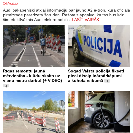
Audi pakāpeniski atklāj informāciju par jauno A2 e-tron, kura oficiālā
pirmizrāde paredzēta šoruden. Ražotājs apgalvo, ka tas būs līdz
šim efektīvākais Audi elektromobilis.
LASĪT VAIRĀK
Rīgas remontu jaunā
Šogad Valsts policijā fiksēti
mērvienība - kļūdu skaits uz
pieci disciplinārpārkāpumi
vienu metru darbu! (+ VIDEO)
alkohola reibumā
1
3