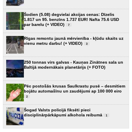
Šodien (5.08) degvielai akcijas cenas: Dīzelis
1.817 un 95. benzīns 1.737 EUR! Nafta 75.6 USD
par barelu (+ VIDEO)
7
Rīgas remontu jaunā mērvienība - kļūdu skaits uz
vienu metru darbu! (+ VIDEO)
3
250 tonnas virs galvas - Kauņas Zinātnes sala un
Baltijā modernākais planetārijs (+ FOTO)
Pēc postošās krusas Saulkrastu pusē – desmitiem
bojātu automašīnu un zaudējumi ap 100 000 eiro
2
Šogad Valsts policijā fiksēti pieci
disciplinārpārkāpumi alkohola reibumā
1