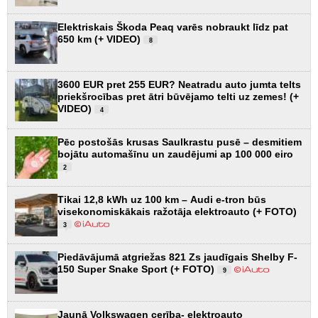
Elektriskais Škoda Peaq varēs nobraukt līdz pat
650 km (+ VIDEO)
8
3600 EUR pret 255 EUR? Neatradu auto jumta telts
priekšrocības pret ātri būvējamo telti uz zemes! (+
VIDEO)
4
Pēc postošās krusas Saulkrastu pusē – desmitiem
bojātu automašīnu un zaudējumi ap 100 000 eiro
2
Tikai 12,8 kWh uz 100 km – Audi e-tron būs
visekonomiskākais ražotāja elektroauto (+ FOTO)
3
Piedāvājumā atgriežas 821 Zs jaudīgais Shelby F-
150 Super Snake Sport (+ FOTO)
9
Jaunā Volkswagen cerība- elektroauto