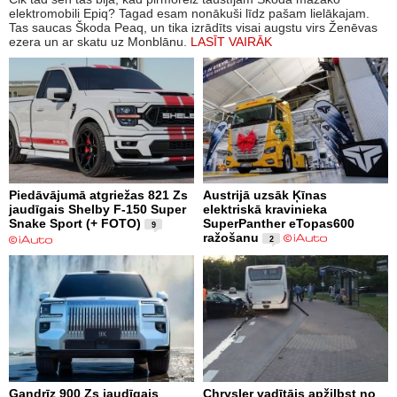
elektromobili Epiq? Tagad esam nonākuši līdz pašam lielākajam.
Tas saucas Škoda Peaq, un tika izrādīts visai augstu virs Ženēvas
ezera un ar skatu uz Monblānu.
LASĪT VAIRĀK
Piedāvājumā atgriežas 821 Zs
Austrijā uzsāk Ķīnas
jaudīgais Shelby F-150 Super
elektriskā kravinieka
Snake Sport (+ FOTO)
SuperPanther eTopas600
9
ražošanu
2
Gandrīz 900 Zs jaudīgais
Chrysler vadītājs apžilbst no