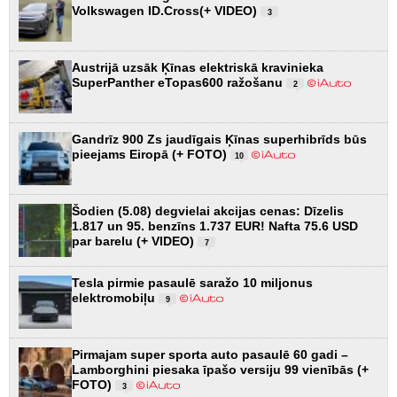
Volkswagen ID.Cross(+ VIDEO)
3
Austrijā uzsāk Ķīnas elektriskā kravinieka
SuperPanther eTopas600 ražošanu
2
Gandrīz 900 Zs jaudīgais Ķīnas superhibrīds būs
pieejams Eiropā (+ FOTO)
10
Šodien (5.08) degvielai akcijas cenas: Dīzelis
1.817 un 95. benzīns 1.737 EUR! Nafta 75.6 USD
par barelu (+ VIDEO)
7
Tesla pirmie pasaulē saražo 10 miljonus
elektromobiļu
9
Pirmajam super sporta auto pasaulē 60 gadi –
Lamborghini piesaka īpašo versiju 99 vienībās (+
FOTO)
3