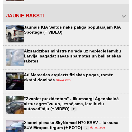
JAUNIE RAKSTI
Jaunais KIA Seltos nāks palīgā populārajam KIA
Sportage (+ VIDEO)
Aizsardzības ministrs norāda uz nepieciešamību
Latvijai sagādāt savas spārnotās un ballistiskās
raķetes
Arī Mercedes atgriezīs fiziskās pogas, tomēr
ekrāni dominēs
"Zvaniet prezidentam" - likumsargi Āgenskalnā
aiztur agresīvu un, iespējams, iereibušu
autovadītāju (+ VIDEO)
2
Xiaomi piesaka SkyNomad N70 EREV – luksusa
SUV Eiropas tirgum (+ FOTO)
2