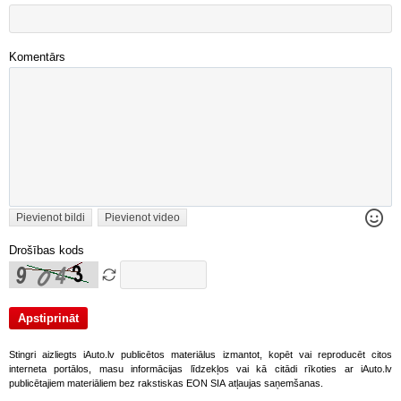
Komentārs
Pievienot bildi
Pievienot video
Drošības kods
Stingri aizliegts iAuto.lv publicētos materiālus izmantot, kopēt vai reproducēt citos
interneta portālos, masu informācijas līdzekļos vai kā citādi rīkoties ar iAuto.lv
publicētajiem materiāliem bez rakstiskas EON SIA atļaujas saņemšanas.