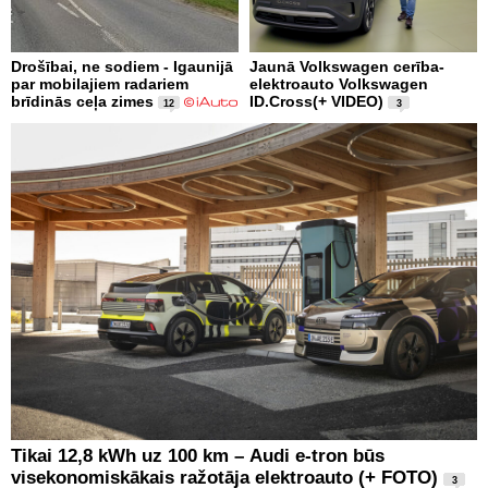
Drošībai, ne sodiem - Igaunijā
Jaunā Volkswagen cerība-
par mobilajiem radariem
elektroauto Volkswagen
brīdinās ceļa zimes
ID.Cross(+ VIDEO)
12
3
Tikai 12,8 kWh uz 100 km – Audi e-tron būs
visekonomiskākais ražotāja elektroauto (+ FOTO)
3