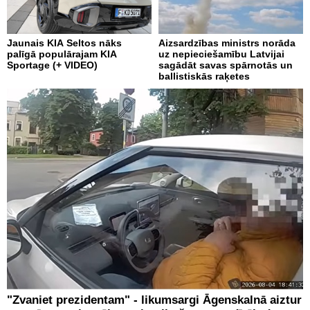
Jaunais KIA Seltos nāks
Aizsardzības ministrs norāda
palīgā populārajam KIA
uz nepieciešamību Latvijai
Sportage (+ VIDEO)
sagādāt savas spārnotās un
ballistiskās raķetes
"Zvaniet prezidentam" - likumsargi Āgenskalnā aiztur