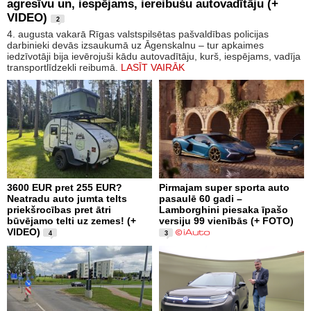
agresīvu un, iespējams, iereibušu autovadītāju (+
VIDEO)
2
4. augusta vakarā Rīgas valstspilsētas pašvaldības policijas
darbinieki devās izsaukumā uz Āgenskalnu – tur apkaimes
iedzīvotāji bija ievērojuši kādu autovadītāju, kurš, iespējams, vadīja
transportlīdzekli reibumā.
LASĪT VAIRĀK
3600 EUR pret 255 EUR?
Pirmajam super sporta auto
Neatradu auto jumta telts
pasaulē 60 gadi –
priekšrocības pret ātri
Lamborghini piesaka īpašo
būvējamo telti uz zemes! (+
versiju 99 vienībās (+ FOTO)
VIDEO)
4
3