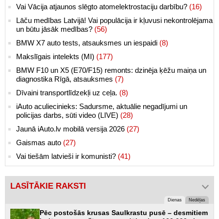
Vai Vācija atjaunos slēgto atomelektrostaciju darbību?
(16)
Lāču medības Latvijā! Vai populācija ir kļuvusi nekontrolējama
un būtu jāsāk medības?
(56)
BMW X7 auto tests, atsauksmes un iespaidi
(8)
Makslīgais intelekts (MI)
(177)
BMW F10 un X5 (E70/F15) remonts: dzinēja ķēžu maiņa un
diagnostika Rīgā, atsauksmes
(7)
Dīvaini transportlīdzekļi uz ceļa.
(8)
iAuto aculiecinieks: Sadursme, aktuālie negadījumi un
policijas darbs, sūti video (LIVE)
(28)
Jaunā iAuto.lv mobilā versija 2026
(27)
Gaismas auto
(27)
Vai tiešām latvieši ir komunisti?
(41)
LASĪTĀKIE RAKSTI
Dienas
Nedēļas
Pēc postošās krusas Saulkrastu pusē – desmitiem