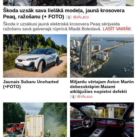
Škoda uzsāk sava lielākā modeļa, jaunā krosovera
Peaq, ražošanu (+ FOTO)
1
Škoda ir uzsākusi jaunā elektriskā krosovera Peaq sērijveida
ražošanu savā galvenajā rūpnīcā Mladā Boleslavā.
LASĪT VAIRĀK
Jaunais Subaru Uncharted
Miljardu vērtajam Aston Martin
(+FOTO)
debesskrāpim Maiami
atklājušies nopietni defekti
1