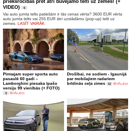
priekšrocības pret ātri būvējamo telti uz zemes! (+
VIDEO)
6
Vai auto jumta telts patiešām ir tās cenas vērta? 3600 EUR vērta
auto jumta telts vai 255 EUR ātri uzstādāmu (pop-up) telti uz
zemes.
LASĪT VAIRĀK
Pirmajam super sporta auto
Drošībai, ne sodiem - Igaunijā
pasaulē 60 gadi –
par mobilajiem radariem
Lamborghini piesaka īpašo
brīdinās ceļa zimes
12
versiju 99 vienībās (+ FOTO)
3