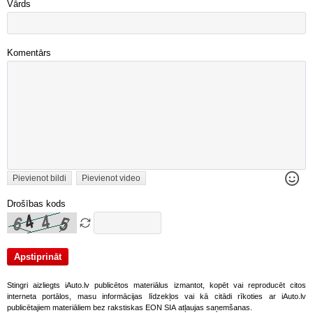
Vārds
Komentārs
Pievienot bildi
Pievienot video
Drošības kods
Stingri aizliegts iAuto.lv publicētos materiālus izmantot, kopēt vai reproducēt citos
interneta portālos, masu informācijas līdzekļos vai kā citādi rīkoties ar iAuto.lv
publicētajiem materiāliem bez rakstiskas EON SIA atļaujas saņemšanas.