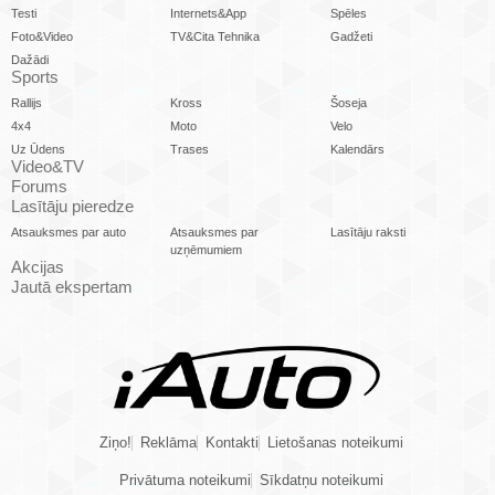
Testi
Internets&App
Spēles
Foto&Video
TV&Cita Tehnika
Gadžeti
Dažādi
Sports
Rallijs
Kross
Šoseja
4x4
Moto
Velo
Uz Ūdens
Trases
Kalendārs
Video&TV
Forums
Lasītāju pieredze
Atsauksmes par auto
Atsauksmes par
Lasītāju raksti
uzņēmumiem
Akcijas
Jautā ekspertam
Ziņo!
Reklāma
Kontakti
Lietošanas noteikumi
Privātuma noteikumi
Sīkdatņu noteikumi