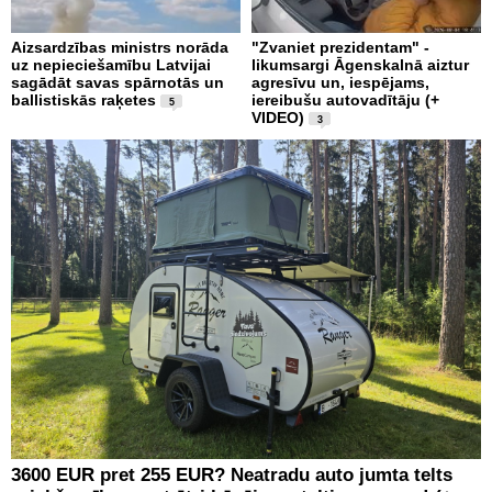
Aizsardzības ministrs norāda
"Zvaniet prezidentam" -
uz nepieciešamību Latvijai
likumsargi Āgenskalnā aiztur
sagādāt savas spārnotās un
agresīvu un, iespējams,
ballistiskās raķetes
iereibušu autovadītāju (+
5
VIDEO)
3
3600 EUR pret 255 EUR? Neatradu auto jumta telts