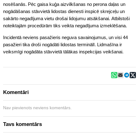
nosēšanās. Pēc gaisa kuģa aizvilkšanas no perona daļas un
nogādāšanas stāvvietā lidostas dienesti inspicē skrejceļu un
sakārto negadījuma vietu drošai lidojumu atsākšanai. Atbilstoši
noteiktajām procedūrām tiks veikta negadījuma izmeklēšana.
Incidentā neviens pasažieris neguva savainojumus, un visi 44
pasažieri tika droši nogādāti lidostas terminālī. Lidmašīna ir
veiksmīgi nogādāta stāvvietā tālākas inspekcijas veikšanai.
Komentāri
Nav pievienots neviens komentārs.
Tavs komentārs