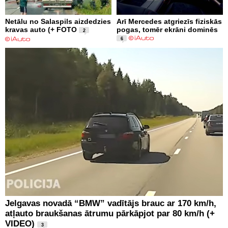
Netālu no Salaspils aizdedzies
Arī Mercedes atgriezīs fiziskās
kravas auto (+ FOTO
pogas, tomēr ekrāni dominēs
2
6
Jelgavas novadā “BMW” vadītājs brauc ar 170 km/h,
atļauto braukšanas ātrumu pārkāpjot par 80 km/h (+
VIDEO)
3