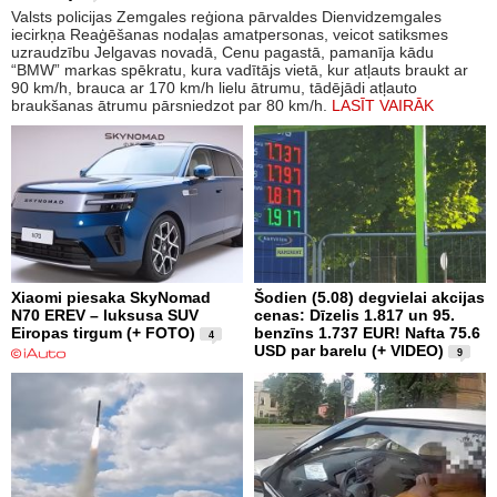
Valsts policijas Zemgales reģiona pārvaldes Dienvidzemgales
iecirkņa Reaģēšanas nodaļas amatpersonas, veicot satiksmes
uzraudzību Jelgavas novadā, Cenu pagastā, pamanīja kādu
“BMW” markas spēkratu, kura vadītājs vietā, kur atļauts braukt ar
90 km/h, brauca ar 170 km/h lielu ātrumu, tādējādi atļauto
braukšanas ātrumu pārsniedzot par 80 km/h.
LASĪT VAIRĀK
Xiaomi piesaka SkyNomad
Šodien (5.08) degvielai akcijas
N70 EREV – luksusa SUV
cenas: Dīzelis 1.817 un 95.
Eiropas tirgum (+ FOTO)
benzīns 1.737 EUR! Nafta 75.6
4
USD par barelu (+ VIDEO)
9