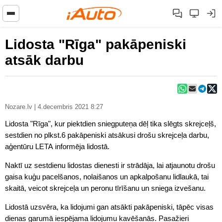
Lidosta "Rīga" pakāpeniski
atsāk darbu
Nozare.lv | 4.decembris 2021 8:27
Lidosta "Rīga", kur piektdien sniegputeņa dēļ tika slēgts skrejceļš,
sestdien no plkst.6 pakāpeniski atsākusi drošu skrejceļa darbu,
aģentūru LETA informēja lidostā.
Naktī uz sestdienu lidostas dienesti ir strādāja, lai atjaunotu drošu
gaisa kuģu pacelšanos, nolaišanos un apkalpošanu lidlaukā, tai
skaitā, veicot skrejceļa un peronu tīrīšanu un sniega izvešanu.
Lidostā uzsvēra, ka lidojumi gan atsākti pakāpeniski, tāpēc visas
dienas garumā iespējama lidojumu kavēšanās. Pasažieri