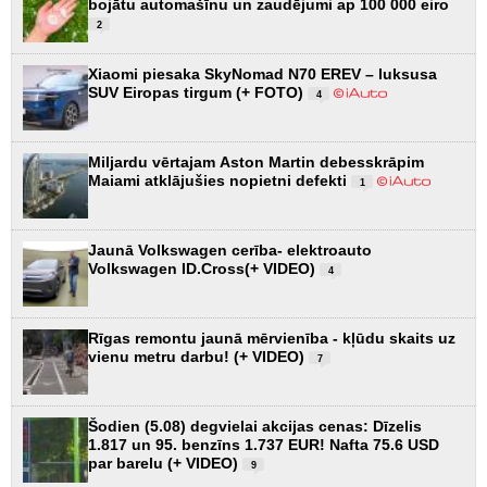
bojātu automašīnu un zaudējumi ap 100 000 eiro
2
Xiaomi piesaka SkyNomad N70 EREV – luksusa
SUV Eiropas tirgum (+ FOTO)
4
Miljardu vērtajam Aston Martin debesskrāpim
Maiami atklājušies nopietni defekti
1
Jaunā Volkswagen cerība- elektroauto
Volkswagen ID.Cross(+ VIDEO)
4
Rīgas remontu jaunā mērvienība - kļūdu skaits uz
vienu metru darbu! (+ VIDEO)
7
Šodien (5.08) degvielai akcijas cenas: Dīzelis
1.817 un 95. benzīns 1.737 EUR! Nafta 75.6 USD
par barelu (+ VIDEO)
9