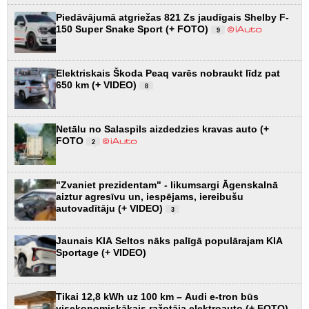
Piedāvājumā atgriežas 821 Zs jaudīgais Shelby F-
150 Super Snake Sport (+ FOTO)
9
Elektriskais Škoda Peaq varēs nobraukt līdz pat
650 km (+ VIDEO)
8
Netālu no Salaspils aizdedzies kravas auto (+
FOTO
2
"Zvaniet prezidentam" - likumsargi Āgenskalnā
aiztur agresīvu un, iespējams, iereibušu
autovadītāju (+ VIDEO)
3
Jaunais KIA Seltos nāks palīgā populārajam KIA
Sportage (+ VIDEO)
Tikai 12,8 kWh uz 100 km – Audi e-tron būs
visekonomiskākais ražotāja elektroauto (+ FOTO)