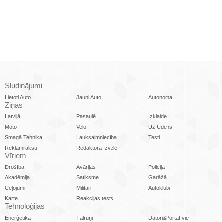
Sludinājumi
Lietoti Auto
Jauni Auto
Autonoma
Ziņas
Latvijā
Pasaulē
Izklaide
Moto
Velo
Uz Ūdens
Smagā Tehnika
Lauksaimniecība
Testi
Reklāmraksti
Redaktora Izvēle
Vīriem
Drošība
Avārijas
Policija
Akadēmija
Satiksme
Garāžā
Ceļojumi
Militāri
Autoklubi
Karte
Reakcijas tests
Tehnoloģijas
Enerģētika
Tālruņi
Datori&Portatīvie