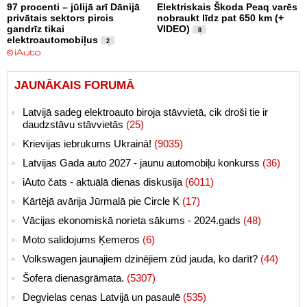
97 procenti – jūlijā arī Dānijā
Elektriskais Škoda Peaq varēs
privātais sektors pircis
nobraukt līdz pat 650 km (+
gandrīz tikai
VIDEO)
8
elektroautomobiļus
2
JAUNĀKAIS FORUMĀ
Latvijā sadeg elektroauto biroja stāvvietā, cik droši tie ir
daudzstāvu stāvvietās
(25)
Krievijas iebrukums Ukrainā!
(9035)
Latvijas Gada auto 2027 - jaunu automobiļu konkurss
(36)
iAuto čats - aktuālā dienas diskusija
(6011)
Kārtējā avārija Jūrmalā pie Circle K
(17)
Vācijas ekonomiskā norieta sākums - 2024.gads
(48)
Moto salidojums Ķemeros
(6)
Volkswagen jaunajiem dzinējiem zūd jauda, ko darīt?
(44)
Šofera dienasgrāmata.
(5307)
Degvielas cenas Latvijā un pasaulē
(535)