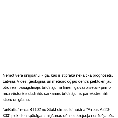
Ņemot vērā snigšanu Rīgā, kas ir stiprāka nekā tika prognozēts,
Latvijas Vides, ģeoloģijas un meteoroloģijas centrs piektdien jau
otro reizi paaugstinājis brīdinājuma līmeni galvaspilsētai - pirmo
reizi vēsturē izsludināts sarkanais brīdinājums par ekstremāli
stipru snigšanu.
"airBaltic" reisa BT102 no Stokholmas lidmašīna "Airbus A220-
300" piektdien spēcīgas snigšanas dēļ no skrejceļa noslīdēja pēc