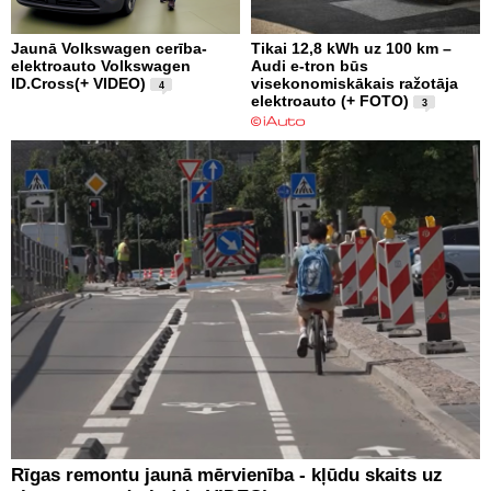
Jaunā Volkswagen cerība-
Tikai 12,8 kWh uz 100 km –
elektroauto Volkswagen
Audi e-tron būs
ID.Cross(+ VIDEO)
visekonomiskākais ražotāja
4
elektroauto (+ FOTO)
3
Rīgas remontu jaunā mērvienība - kļūdu skaits uz