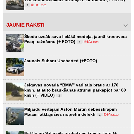
3
JAUNIE RAKSTI
Škoda uzsāk sava lielākā modeļa, jaunā krosovera
Peaq, ražošanu (+ FOTO)
1
Jaunais Subaru Uncharted (+FOTO)
Jelgavas novadā “BMW” vadītājs brauc ar 170
km/h, atļauto braukšanas ātrumu pārkāpjot par 80
km/h (+ VIDEO)
3
Miljardu vērtajam Aston Martin debesskrāpim
Maiami atklājušies nopietni defekti
1
Netālu no Salaspils aizdedzies kravas auto (+