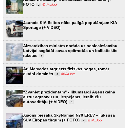
FOTO
2
Jaunais KIA Seltos nāks palīgā populārajam KIA
Sportage (+ VIDEO)
Aizsardzības ministrs norāda uz nepieciešamību
Latvijai sagādāt savas spārnotās un ballistiskās
raķetes
5
Arī Mercedes atgriezīs fiziskās pogas, tomēr
ekrāni dominēs
6
"Zvaniet prezidentam" - likumsargi Āgenskalnā
aiztur agresīvu un, iespējams, iereibušu
autovadītāju (+ VIDEO)
3
Xiaomi piesaka SkyNomad N70 EREV – luksusa
SUV Eiropas tirgum (+ FOTO)
4