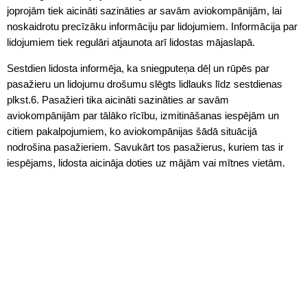
joprojām tiek aicināti sazināties ar savām aviokompānijām, lai
noskaidrotu precīzāku informāciju par lidojumiem. Informācija par
lidojumiem tiek regulāri atjaunota arī lidostas mājaslapā.
Sestdien lidosta informēja, ka sniegputeņa dēļ un rūpēs par
pasažieru un lidojumu drošumu slēgts lidlauks līdz sestdienas
plkst.6. Pasažieri tika aicināti sazināties ar savām
aviokompānijām par tālāko rīcību, izmitināšanas iespējām un
citiem pakalpojumiem, ko aviokompānijas šādā situācijā
nodrošina pasažieriem. Savukārt tos pasažierus, kuriem tas ir
iespējams, lidosta aicināja doties uz mājām vai mītnes vietām.