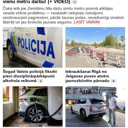
vienu metru darbu! (+ VIDEO)
7
Čaka ielā pie Zemitānu tilta dažu simtu metru posmā atklājas
vesela virkne problēmu — neskaidri velojoslu risinājumi,
neizbraucami pagriezieni, pārāk šauras joslas, neveiksmīgi izvietoti
šķēršļi un jau brūkošs jaunais segums.
LASĪT VAIRĀK
Šogad Valsts policijā fiksēti
Iebraukšanai Rīgā no
pieci disciplinārpārkāpumi
Jelgavas puses atvērs
alkohola reibumā
jaunuzbūvēto pārvadu
1
6