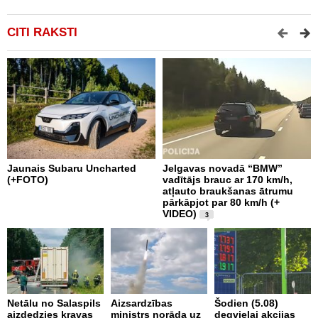
CITI RAKSTI
Jaunais Subaru Uncharted
Jelgavas novadā “BMW”
R
(+FOTO)
vadītājs brauc ar 170 km/h,
m
atļauto braukšanas ātrumu
v
pārkāpjot par 80 km/h (+
VIDEO)
3
Š
Netālu no Salaspils
Aizsardzības
Šodien (5.08)
p
aizdedzies kravas
ministrs norāda uz
degvielai akcijas
d