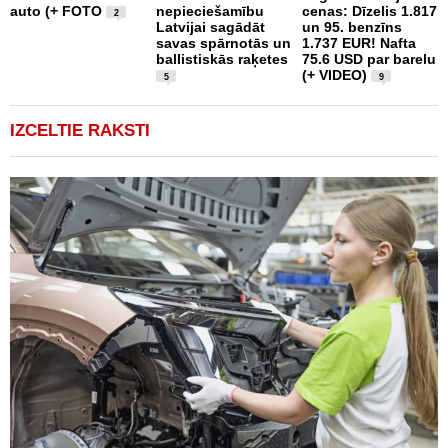
auto (+ FOTO
nepieciešamību
cenas: Dīzelis 1.817
a
2
Latvijai sagādāt
un 95. benzīns
savas spārnotās un
1.737 EUR! Nafta
ballistiskās raķetes
75.6 USD par barelu
(+ VIDEO)
5
9
IZCELTIE RAKSTI