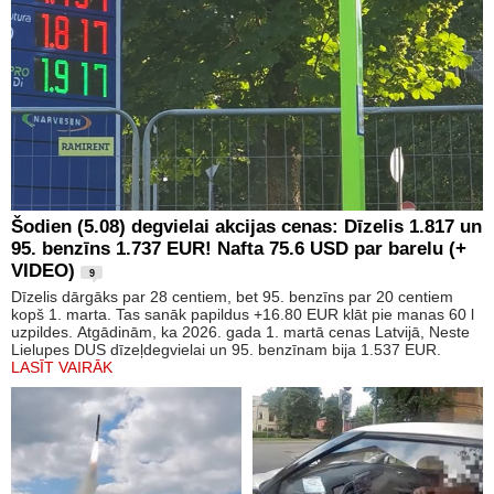
Šodien (5.08) degvielai akcijas cenas: Dīzelis 1.817 un
95. benzīns 1.737 EUR! Nafta 75.6 USD par barelu (+
VIDEO)
9
Dīzelis dārgāks par 28 centiem, bet 95. benzīns par 20 centiem
kopš 1. marta. Tas sanāk papildus +16.80 EUR klāt pie manas 60 l
uzpildes. Atgādinām, ka 2026. gada 1. martā cenas Latvijā, Neste
Lielupes DUS dīzeļdegvielai un 95. benzīnam bija 1.537 EUR.
LASĪT VAIRĀK