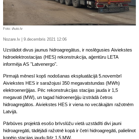
Foto: iAuto.lv
Nozare.lv | 9.decembris 2021 12:06
Uzstādot divus jaunus hidroagregātus, ir noslēgusies Aiviekstes
hidroelektrostacijas (HES) rekonstrukcija, aģentūru LETA
informēja AS "Latvenergo".
Pirmajā mēnesī kopš nodošanas ekspluatācijā 5.novembrī
Aiviekstes HES ir saražojusi 350 megavatstundas (MWh)
elektroenerģijas. Pēc rekonstrukcijas stacijas jauda ir 1,5
megavati (MW), un tagad hidroenerģiju izstrādā četros
hidroagregātos. Aiviekstes HES ir viena no vecākajām ražotnēm
Latvijā.
Pārbūves projektā esošo brīvslūžu vietā uzstādīti divi jauni
hidroagregāti, tādējādi ražotnē kopā ir četri hidroagregāti, palielinot
kopējo stacijas jaudu līdz 1,5 MW.