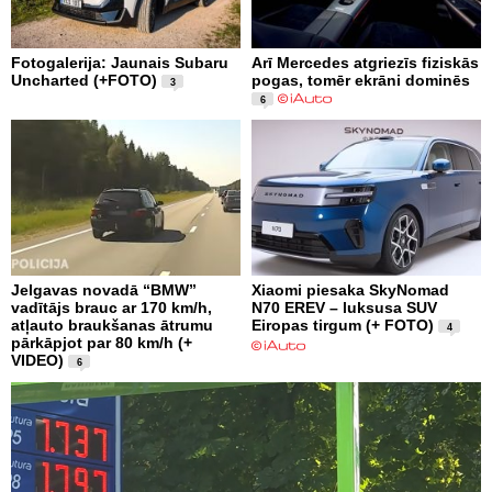
Fotogalerija: Jaunais Subaru
Arī Mercedes atgriezīs fiziskās
Uncharted (+FOTO)
pogas, tomēr ekrāni dominēs
3
6
Jelgavas novadā “BMW”
Xiaomi piesaka SkyNomad
vadītājs brauc ar 170 km/h,
N70 EREV – luksusa SUV
atļauto braukšanas ātrumu
Eiropas tirgum (+ FOTO)
4
pārkāpjot par 80 km/h (+
VIDEO)
6