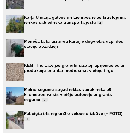
Kārļa Ulmaņa gatves un Lielirbes ielas krustojumā
ierīkos sabiedriskā transporta joslu
2
Mēneša laikā aizturēti kārtējie degvielas uzpildes
staciju apzadzēji
KEM: Trīs Latvijas granulu ražotāji apņēmušies ar
produkciju prioritāri nodrošināt vietējo tirgu
Melno segumu šogad ieklās vairāk nekā 50
kilometros valsts vietējo autoceļu ar grants
segumu
3
Pabeigta trīs reģionālo veloceļu izbūve (+ FOTO)
1