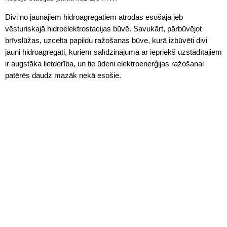
Divi no jaunajiem hidroagregātiem atrodas esošajā jeb
vēsturiskajā hidroelektrostacijas būvē. Savukārt, pārbūvējot
brīvslūžas, uzcelta papildu ražošanas būve, kurā izbūvēti divi
jauni hidroagregāti, kuriem salīdzinājumā ar iepriekš uzstādītajiem
ir augstāka lietderība, un tie ūdeni elektroenerģijas ražošanai
patērēs daudz mazāk nekā esošie.