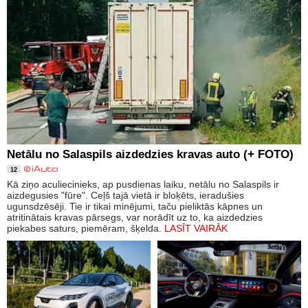
Netālu no Salaspils aizdedzies kravas auto (+ FOTO)
12
Kā ziņo aculiecinieks, ap pusdienas laiku, netālu no Salaspils ir
aizdegusies "fūre". Ceļš tajā vietā ir bloķēts, ieradušies
ugunsdzēsēji. Tie ir tikai minējumi, taču pieliktās kāpnes un
atritinātais kravas pārsegs, var norādīt uz to, ka aizdedzies
piekabes saturs, piemēram, šķelda.
LASĪT VAIRĀK