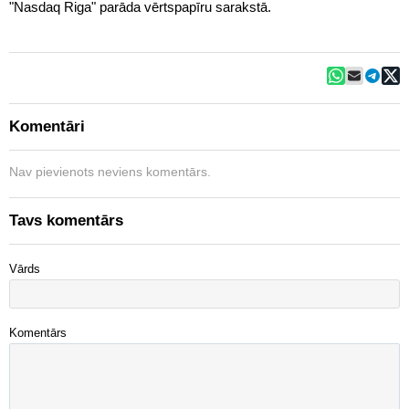
"Nasdaq Riga" parāda vērtspapīru sarakstā.
Komentāri
Nav pievienots neviens komentārs.
Tavs komentārs
Vārds
Komentārs