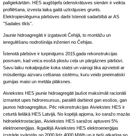
palīgiekārtām. HES augšbjefa ūdenskrātuves sienām ir veikta
profilēšana, izvesta laika gaitā uzkrājusies grunts.
Elektropieslēguma pārbūves darbi īstenoti sadarbībā ar AS
"Sadales tīkls".
Jaunie hidroagregāti ir izgatavoti Čehijā, to montāžu un
ieregulēšanu nodrošināja inženieri no Čehijas.
Īstenotā pārbūve ir turpinājums 2015.gada rekonstrukcijas
posmam, kad veica esošā plostu ceļa un pārgāznes pārbūvi.
Savu laiku nokalpojušie koka statņi un vairogi tika aizvietoti ar
mūsdienīgu aizvaru celšanas sistēmu, kuru veido pneimatiski
gumijas maisi un metāla plāksnes.
Aiviekstes HES jaunie hidroagregāti ļaušot maksimāli racionāli
izmantot upes hidroresursus, paralēli darbinot gan esošos, gan
jaunos hidroagregātus. Pēc rekonstrukcijas Aiviekstes HES ir
ceturtā lielākā HES Latvijā. No kopējā apjoma, ko saražo mazās
hidroelektrostacijas, Aiviekstes HES saražos aptuveni 5%
elektroenerģijas. Ikgadējā Aiviekstes HES elektroenerģijas
izstrāde svārstās no 2000 līdz 4000 MWh un ir tieši atkarīga no