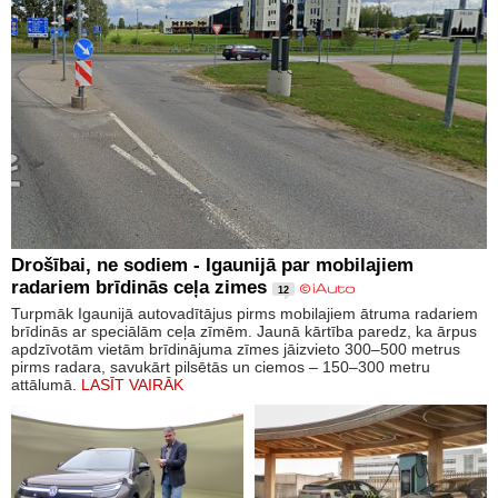
Drošībai, ne sodiem - Igaunijā par mobilajiem
radariem brīdinās ceļa zimes
12
Turpmāk Igaunijā autovadītājus pirms mobilajiem ātruma radariem
brīdinās ar speciālām ceļa zīmēm. Jaunā kārtība paredz, ka ārpus
apdzīvotām vietām brīdinājuma zīmes jāizvieto 300–500 metrus
pirms radara, savukārt pilsētās un ciemos – 150–300 metru
attālumā.
LASĪT VAIRĀK