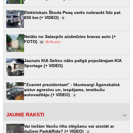
Elektriskais Škoda Peaq varēs nobraukt līdz pat
650 km (+ VIDEO)
8
Netālu no Salaspils aizdedzies kravas auto (+
FOTO)
12
Jaunais KIA Seltos nāks palīgā populārajam KIA
Sportage (+ VIDEO)
"Zvaniet prezidentam" - likumsargi Āgenskalnā
aiztur agresīvu un, iespējams, iereibušu
autovadītāju (+ VIDEO)
3
JAUNIE RAKSTI
Vai tiešām Vanšu tilta slēgšanu var aizstāt ar
dažiem Park&Ride? (+ VIDEO)
2