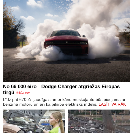
No 66 000 eiro - Dodge Charger atgriežas Eiropas
tirgū
Līdz pat 670 Zs jaudīgais amerikāņu muskuļauto būs pieejams ar
benzīna motoru un arī kā pilnībā elektrisks mdelis.
LASĪT VAIRĀK