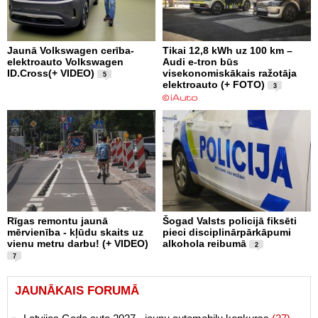
Jaunā Volkswagen cerība-
Tikai 12,8 kWh uz 100 km –
elektroauto Volkswagen
Audi e-tron būs
ID.Cross(+ VIDEO)
visekonomiskākais ražotāja
5
elektroauto (+ FOTO)
3
Rīgas remontu jaunā
Šogad Valsts policijā fiksēti
mērvienība - kļūdu skaits uz
pieci disciplinārpārkāpumi
vienu metru darbu! (+ VIDEO)
alkohola reibumā
2
7
JAUNĀKAIS FORUMĀ