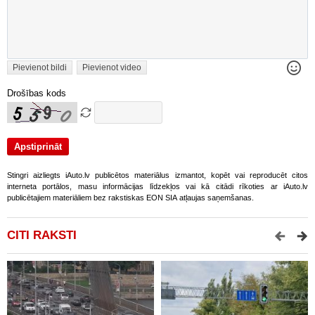
Pievienot bildi
Pievienot video
Drošības kods
Stingri aizliegts iAuto.lv publicētos materiālus izmantot, kopēt vai reproducēt citos
interneta portālos, masu informācijas līdzekļos vai kā citādi rīkoties ar iAuto.lv
publicētajiem materiāliem bez rakstiskas EON SIA atļaujas saņemšanas.
CITI RAKSTI