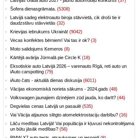
Latvijas Gada auto 2027 - jaunu automobiļu konkurss
(37)
Šofera dienasgrāmata.
(5308)
Latvijā sadeg elektroauto biroja stāvvietā, cik droši tie ir
daudzstāvu stāvvietās
(32)
Krievijas iebrukums Ukrainā!
(9042)
Vecas konfektes bērniem! Vai tas ir ok?
(3)
Moto salidojums Ķemeros
(8)
Kārtējā avārija Jūrmalā pie Circle K
(18)
Eksotiskie auto Latvijā 2026 – varenauto Rīgā, reti auto un
iAuto carspotting
(79)
iAuto čats - aktuālā dienas diskusija
(6011)
Vācijas ekonomiskā norieta sākums - 2024.gads
(48)
Volkswagen jaunajiem dzinējiem zūd jauda, ko darīt?
(44)
Degvielas cenas Latvijā un pasaulē
(535)
Vai Vācija atjaunos slēgto atomelektrostaciju darbību?
(16)
Lāču medības Latvijā! Vai populācija ir kļuvusi nekontrolējama
un būtu jāsāk medības?
(56)
BMW X7 auto tests, atsauksmes un iespaidi
(8)