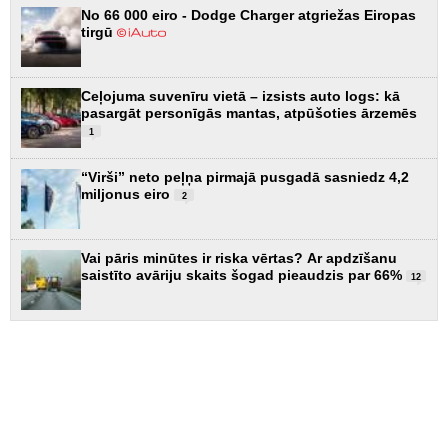
No 66 000 eiro - Dodge Charger atgriežas Eiropas
tirgū
Ceļojuma suvenīru vietā – izsists auto logs: kā
pasargāt personīgās mantas, atpūšoties ārzemēs
1
“Virši” neto peļņa pirmajā pusgadā sasniedz 4,2
miljonus eiro
2
Vai pāris minūtes ir riska vērtas? Ar apdzīšanu
saistīto avāriju skaits šogad pieaudzis par 66%
12