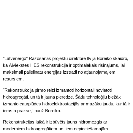
"Latvenergo" Ražošanas projektu direktore Ilvija Boreiko skaidro,
ka Aiviekstes HES rekonstrukcija ir optimālākais risinājums, lai
maksimāli palielinātu enerģijas izstrādi no atjaunojamajiem
resursiem.
"Rekonstrukcijā pirmo reizi izmantoti horizontāli novietoti
hidroagregāti, un tā ir jauna pieredze. Šādu tehnoloģiju biežāk
izmanto caurplūdes hidroelektrostacijās ar mazāku jaudu, kur tā ir
ierasta prakse," pauž Boreiko.
Rekonstrukcijas laikā ir izbūvēts jauns hidromezgls ar
moderniem hidroagregātiem un tiem nepieciešamajām