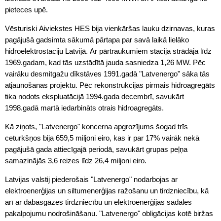
pieteces upē.
Vēsturiski Aiviekstes HES bija vienkāršas lauku dzirnavas, kuras
pagājušā gadsimta sākumā pārtapa par savā laikā lielāko
hidroelektrostaciju Latvijā. Ar pārtraukumiem stacija strādāja līdz
1969.gadam, kad tās uzstādītā jauda sasniedza 1,26 MW. Pēc
vairāku desmitgažu dīkstāves 1991.gadā "Latvenergo" sāka tās
atjaunošanas projektu. Pēc rekonstrukcijas pirmais hidroagregāts
tika nodots ekspluatācijā 1994.gada decembrī, savukārt
1998.gadā martā iedarbināts otrais hidroagregāts.
Kā ziņots, "Latvenergo" koncerna apgrozījums šogad trīs
ceturkšņos bija 659,5 miljoni eiro, kas ir par 17% vairāk nekā
pagājušā gada attiecīgajā periodā, savukārt grupas peļņa
samazinājās 3,6 reizes līdz 26,4 miljoni eiro.
Latvijas valstij piederošais "Latvenergo" nodarbojas ar
elektroenerģijas un siltumenerģijas ražošanu un tirdzniecību, kā
arī ar dabasgāzes tirdzniecību un elektroenerģijas sadales
pakalpojumu nodrošināšanu. "Latvenergo" obligācijas kotē biržas