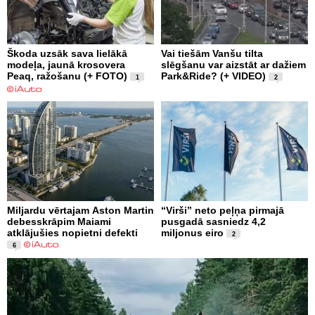
Škoda uzsāk sava lielākā
Vai tiešām Vanšu tilta
modeļa, jaunā krosovera
slēgšanu var aizstāt ar dažiem
Peaq, ražošanu (+ FOTO)
Park&Ride? (+ VIDEO)
1
2
Miljardu vērtajam Aston Martin
“Virši” neto peļņa pirmajā
debesskrāpim Maiami
pusgadā sasniedz 4,2
atklājušies nopietni defekti
miljonus eiro
2
6