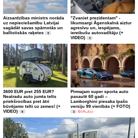
Aizsardzības ministrs norāda
"Zvaniet prezidentam" -
uz nepieciešamību Latvijai
likumsargi Āgenskalnā aiztur
sagādāt savas spārnotās un
agresīvu un, iespējams,
ballistiskās raķetes
iereibušu autovadītāju (+
9
VIDEO)
3
3600 EUR pret 255 EUR?
Pirmajam super sporta auto
Neatradu auto jumta telts
pasaulē 60 gadi –
priekšrocības pret ātri
Lamborghini piesaka īpašo
būvējamo telti uz zemes! (+
versiju 99 vienībās (+ FOTO)
VIDEO)
8
3