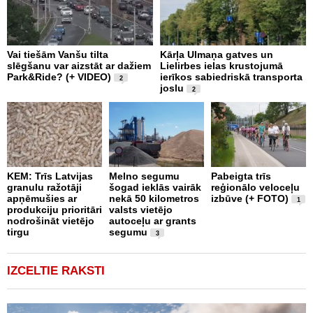
Vai tiešām Vanšu tilta
Kārļa Ulmaņa gatves un
“
slēgšanu var aizstāt ar dažiem
Lielirbes ielas krustojumā
p
Park&Ride? (+ VIDEO)
ierīkos sabiedriskā transporta
m
2
joslu
2
J
KEM: Trīs Latvijas
Melno segumu
Pabeigta trīs
“
granulu ražotāji
šogad ieklās vairāk
reģionālo veloceļu
b
apņēmušies ar
nekā 50 kilometros
izbūve (+ FOTO)
a
1
produkciju prioritāri
valsts vietējo
ā
nodrošināt vietējo
autoceļu ar grants
p
tirgu
segumu
V
3
IZCELTIE RAKSTI