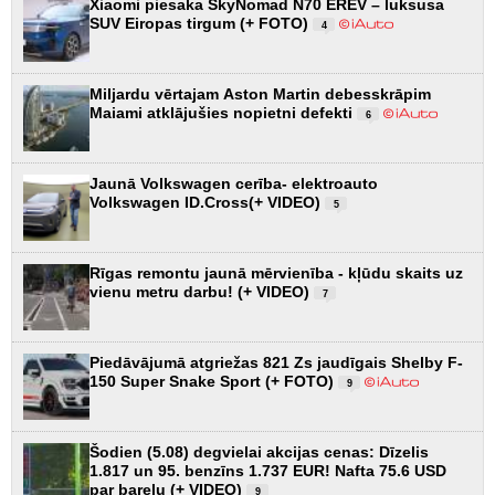
Xiaomi piesaka SkyNomad N70 EREV – luksusa
SUV Eiropas tirgum (+ FOTO)
4
Miljardu vērtajam Aston Martin debesskrāpim
Maiami atklājušies nopietni defekti
6
Jaunā Volkswagen cerība- elektroauto
Volkswagen ID.Cross(+ VIDEO)
5
Rīgas remontu jaunā mērvienība - kļūdu skaits uz
vienu metru darbu! (+ VIDEO)
7
Piedāvājumā atgriežas 821 Zs jaudīgais Shelby F-
150 Super Snake Sport (+ FOTO)
9
Šodien (5.08) degvielai akcijas cenas: Dīzelis
1.817 un 95. benzīns 1.737 EUR! Nafta 75.6 USD
par barelu (+ VIDEO)
9