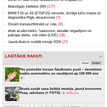
Makslīgais intelekts (MI)
(177)
BMW F10 un X5 (E70/F15) remonts: dzinēja ķēžu maiņa un
diagnostika Rīgā, atsauksmes
(7)
Dīvaini transportlīdzekļi uz ceļa.
(8)
iAuto aculiecinieks: Sadursme, aktuālie negadījumi un
policijas darbs, sūti video (LIVE)
(28)
Jaunā iAuto.lv mobilā versija 2026
(27)
LASĪTĀKIE RAKSTI
Dienas
Nedēļas
Pēc postošās krusas Saulkrastu pusē – desmitiem
bojātu automašīnu un zaudējumi ap 100 000 eiro
2
Škoda uzsāk sava lielākā modeļa, jaunā krosovera
Peaq, ražošanu (+ FOTO)
1