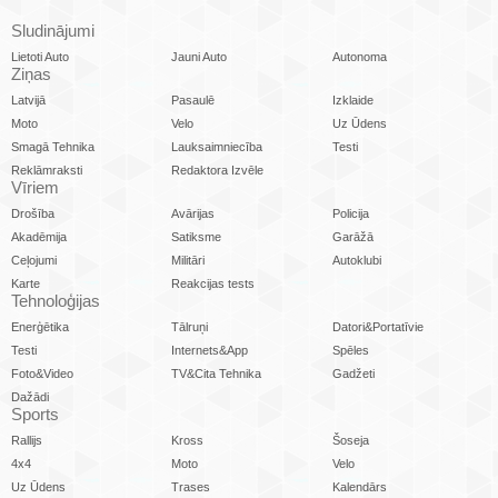
Sludinājumi
Lietoti Auto
Jauni Auto
Autonoma
Ziņas
Latvijā
Pasaulē
Izklaide
Moto
Velo
Uz Ūdens
Smagā Tehnika
Lauksaimniecība
Testi
Reklāmraksti
Redaktora Izvēle
Vīriem
Drošība
Avārijas
Policija
Akadēmija
Satiksme
Garāžā
Ceļojumi
Militāri
Autoklubi
Karte
Reakcijas tests
Tehnoloģijas
Enerģētika
Tālruņi
Datori&Portatīvie
Testi
Internets&App
Spēles
Foto&Video
TV&Cita Tehnika
Gadžeti
Dažādi
Sports
Rallijs
Kross
Šoseja
4x4
Moto
Velo
Uz Ūdens
Trases
Kalendārs