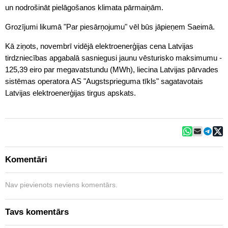
un nodrošināt pielāgošanos klimata pārmaiņām.
Grozījumi likumā "Par piesārņojumu" vēl būs jāpieņem Saeimā.
Kā ziņots, novembrī vidējā elektroenerģijas cena Latvijas
tirdzniecības apgabalā sasniegusi jaunu vēsturisko maksimumu -
125,39 eiro par megavatstundu (MWh), liecina Latvijas pārvades
sistēmas operatora AS "Augstsprieguma tīkls" sagatavotais
Latvijas elektroenerģijas tirgus apskats.
Komentāri
Nav pievienots neviens komentārs.
Tavs komentārs