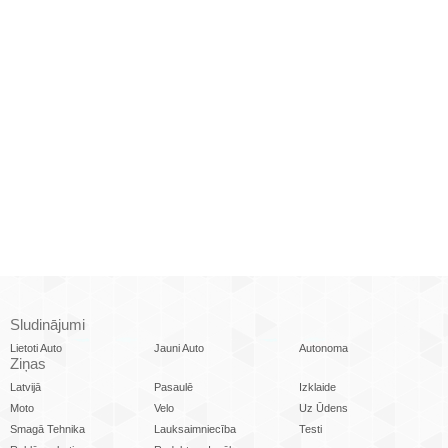
Sludinājumi
Lietoti Auto
Jauni Auto
Autonoma
Ziņas
Latvijā
Pasaulē
Izklaide
Moto
Velo
Uz Ūdens
Smagā Tehnika
Lauksaimniecība
Testi