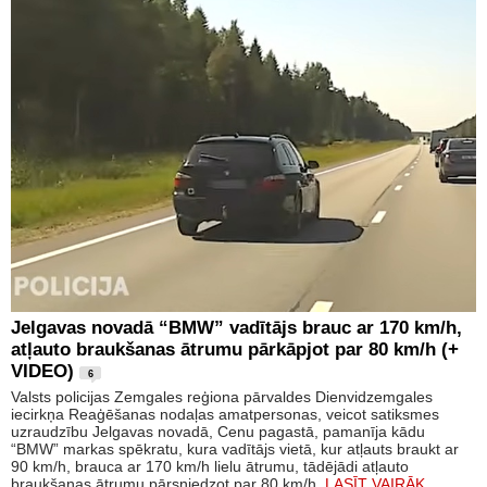
Jelgavas novadā “BMW” vadītājs brauc ar 170 km/h,
atļauto braukšanas ātrumu pārkāpjot par 80 km/h (+
VIDEO)
6
Valsts policijas Zemgales reģiona pārvaldes Dienvidzemgales
iecirkņa Reaģēšanas nodaļas amatpersonas, veicot satiksmes
uzraudzību Jelgavas novadā, Cenu pagastā, pamanīja kādu
“BMW” markas spēkratu, kura vadītājs vietā, kur atļauts braukt ar
90 km/h, brauca ar 170 km/h lielu ātrumu, tādējādi atļauto
braukšanas ātrumu pārsniedzot par 80 km/h.
LASĪT VAIRĀK