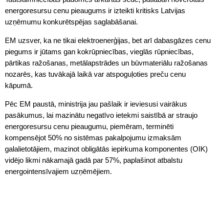
energoresursu cenu pieaugums ir izteikti kritisks Latvijas
uzņēmumu konkurētspējas saglabāšanai.
EM uzsver, ka ne tikai elektroenerģijas, bet arī dabasgāzes cenu
piegums ir jūtams gan kokrūpniecības, vieglās rūpniecības,
pārtikas ražošanas, metālapstrādes un būvmateriālu ražošanas
nozarēs, kas tuvākajā laikā var atspoguļoties preču cenu
kāpumā.
Pēc EM paustā, ministrija jau pašlaik ir ieviesusi vairākus
pasākumus, lai mazinātu negatīvo ietekmi saistībā ar straujo
energoresursu cenu pieaugumu, piemēram, terminēti
kompensējot 50% no sistēmas pakalpojumu izmaksām
galalietotājiem, mazinot obligātās iepirkuma komponentes (OIK)
vidējo likmi nākamajā gadā par 57%, paplašinot atbalstu
energointensīvajiem uzņēmējiem.