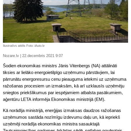
Ilustratīvs attēls Foto: iAuto.lv
Nozare.lv | 22.decembris 2021 9:07
Šodien ekonomikas ministrs Jānis Vitenbergs (NA) attālināti
tiksies ar lielāko energoietilpīgo uzņēmumu pārstāvjiem, lai
pārrunātu energoresursu cenu pieauguma ietekmi uz uzņēmuma
ražošanas procesiem un izmaksām, kā arī uzklausīs uzņēmēju
sniegtos priekšlikumus par iespējamiem atbalsta pasākumiem,
aģentūru LETA informēja Ekonomikas ministrijā (EM).
Kā norādīja ministrijā, enerģijas izmaksas daudzos ražošanas
uzņēmumos sastāda nozīmīgu izdevumu daļu un, kā iepriekš
uzņēmēji norādīja ekonomikas ministra sasauktajā
Tautsaimniecības padomes ārkārtas sēdē, patlaban novērotais