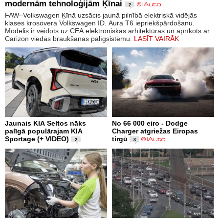
modernām tehnoloģijām Ķīnai
2
FAW–Volkswagen Ķīnā uzsācis jaunā pilnībā elektriskā vidējās
klases krosovera Volkswagen ID. Aura T6 iepriekšpārdošanu.
Modelis ir veidots uz CEA elektroniskās arhitektūras un aprīkots ar
Carizon viedās braukšanas palīgsistēmu.
LASĪT VAIRĀK
Jaunais KIA Seltos nāks
No 66 000 eiro - Dodge
palīgā populārajam KIA
Charger atgriežas Eiropas
Sportage (+ VIDEO)
tirgū
2
3