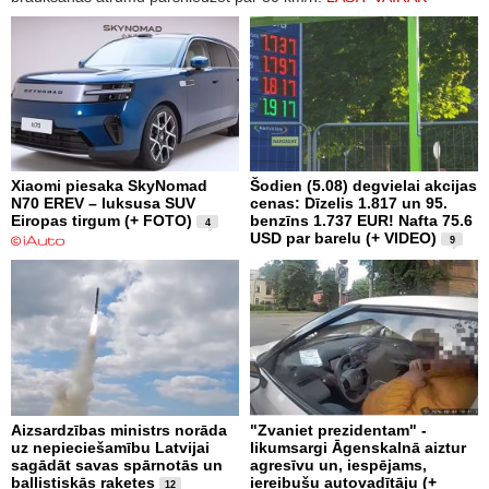
Xiaomi piesaka SkyNomad
Šodien (5.08) degvielai akcijas
N70 EREV – luksusa SUV
cenas: Dīzelis 1.817 un 95.
Eiropas tirgum (+ FOTO)
benzīns 1.737 EUR! Nafta 75.6
4
USD par barelu (+ VIDEO)
9
Aizsardzības ministrs norāda
"Zvaniet prezidentam" -
uz nepieciešamību Latvijai
likumsargi Āgenskalnā aiztur
sagādāt savas spārnotās un
agresīvu un, iespējams,
ballistiskās raķetes
iereibušu autovadītāju (+
12