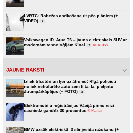
LVRTC: Robežas aprīkošana rit pēc plāniem (+
VIDEO)
2
Volkswagen ID. Aura T6 – jauns elektriskais SUV ar
modernām tehnoloģijām Ķīnai
2
JAUNIE RAKSTI
Izliek trīsstūri un ķer uz ātrumu: Rīgā policisti
noliek netrafarēto auto zem tilta, lai pieķertu
ātrumpārkāpējus (+ FOTO)
3
Elektromobiļu reģistrācijas Vācijā pirmo reizi
sasniedz gandrīz 30 procentus
BMW uzsāk elektriskā i3 sērijveida ražošanu (+