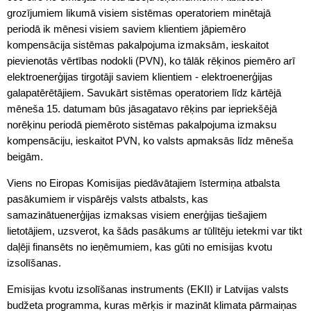
grozījumiem likumā visiem sistēmas operatoriem minētajā
periodā ik mēnesi visiem saviem klientiem jāpiemēro
kompensācija sistēmas pakalpojuma izmaksām, ieskaitot
pievienotās vērtības nodokli (PVN), ko tālāk rēķinos piemēro arī
elektroenerģijas tirgotāji saviem klientiem - elektroenerģijas
galapatērētājiem. Savukārt sistēmas operatoriem līdz kārtējā
mēneša 15. datumam būs jāsagatavo rēķins par iepriekšējā
norēķinu periodā piemēroto sistēmas pakalpojuma izmaksu
kompensāciju, ieskaitot PVN, ko valsts apmaksās līdz mēneša
beigām.
Viens no Eiropas Komisijas piedāvātajiem īstermiņa atbalsta
pasākumiem ir vispārējs valsts atbalsts, kas
samazinātuenerģijas izmaksas visiem enerģijas tiešajiem
lietotājiem, uzsverot, ka šāds pasākums ar tūlītēju ietekmi var tikt
daļēji finansēts no ieņēmumiem, kas gūti no emisijas kvotu
izsolīšanas.
Emisijas kvotu izsolīšanas instruments (EKII) ir Latvijas valsts
budžeta programma, kuras mērķis ir mazināt klimata pārmaiņas