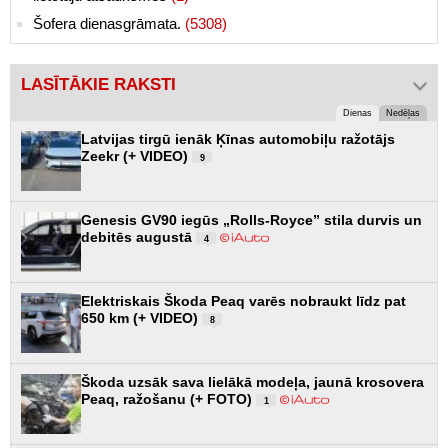
Šofera dienasgrāmata.
(5308)
LASĪTĀKIE RAKSTI
Dienas
Nedēļas
Latvijas tirgū ienāk Ķīnas automobiļu ražotājs
Zeekr (+ VIDEO)
9
Genesis GV90 iegūs „Rolls-Royce” stila durvis un
debitēs augustā
4
Elektriskais Škoda Peaq varēs nobraukt līdz pat
650 km (+ VIDEO)
8
Škoda uzsāk sava lielākā modeļa, jaunā krosovera
Peaq, ražošanu (+ FOTO)
1