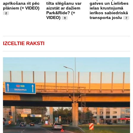
aprīkošana rit pēc
tilta slēgšanu var
gatves un Lielirbes
i
plāniem (+ VIDEO)
aizstāt ar dažiem
ielas krustojumā
Park&Ride? (+
ierīkos sabiedriskā
2
VIDEO)
transporta joslu
9
7
IZCELTIE RAKSTI