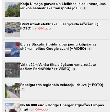
Kārļa Ulmaņa gatves un Lielirbes ielas krustojumā
ierīkos sabiedriskā transporta joslu
7
BMW uzsāk elektriskā i3 sērijveida ražošanu (+
FOTO)
7
Elviss Strazdiņš brīdina par jaunu krāpšanas
shēmu – viltus Google zvani (+ VIDEO)
4
Vai tiešām Vanšu tilta slēgšanu var aizstāt ar
dažiem Park&Ride? (+ VIDEO)
9
Pabeigta trīs reģionālo veloceļu izbūve (+ FOTO)
7
No 66 000 eiro - Dodge Charger atgriežas Eiropas
tirgū
3