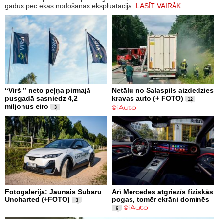
gadus pēc ēkas nodošanas ekspluatācijā.
LASĪT VAIRĀK
“Virši” neto peļņa pirmajā
Netālu no Salaspils aizdedzies
pusgadā sasniedz 4,2
kravas auto (+ FOTO)
12
miljonus eiro
3
Fotogalerija: Jaunais Subaru
Arī Mercedes atgriezīs fiziskās
Uncharted (+FOTO)
pogas, tomēr ekrāni dominēs
3
6