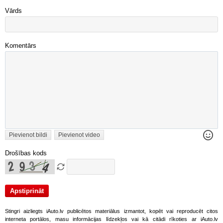
Vārds
Komentārs
Pievienot bildi
Pievienot video
Drošības kods
Stingri aizliegts iAuto.lv publicētos materiālus izmantot, kopēt vai reproducēt citos
interneta portālos, masu informācijas līdzekļos vai kā citādi rīkoties ar iAuto.lv