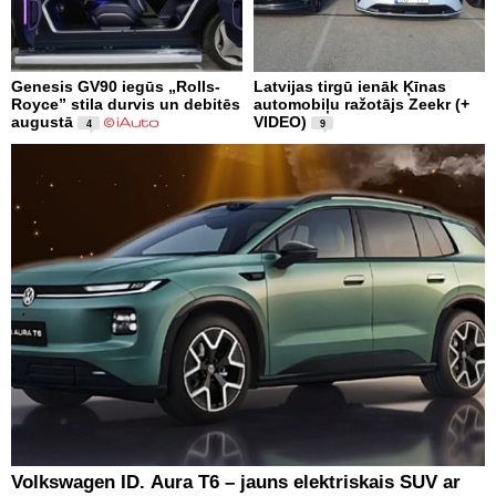
Genesis GV90 iegūs „Rolls-
Latvijas tirgū ienāk Ķīnas
Royce” stila durvis un debitēs
automobiļu ražotājs Zeekr (+
augustā
VIDEO)
4
9
Volkswagen ID. Aura T6 – jauns elektriskais SUV ar