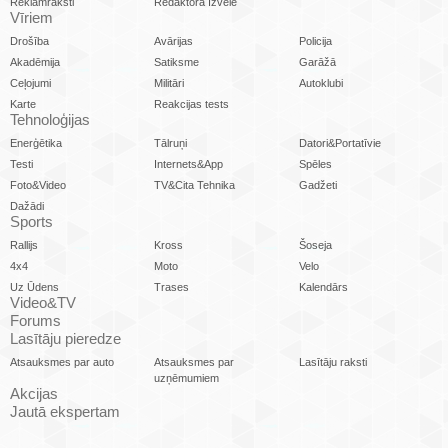
Reklāmraksti
Redaktora Izvēle
Vīriem
Drošība
Avārijas
Policija
Akadēmija
Satiksme
Garāžā
Ceļojumi
Militāri
Autoklubi
Karte
Reakcijas tests
Tehnoloģijas
Enerģētika
Tālruņi
Datori&Portatīvie
Testi
Internets&App
Spēles
Foto&Video
TV&Cita Tehnika
Gadžeti
Dažādi
Sports
Rallijs
Kross
Šoseja
4x4
Moto
Velo
Uz Ūdens
Trases
Kalendārs
Video&TV
Forums
Lasītāju pieredze
Atsauksmes par auto
Atsauksmes par
Lasītāju raksti
uzņēmumiem
Akcijas
Jautā ekspertam