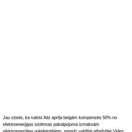
Jau ziņots, ka valsts līdz aprīļa beigām kompensēs 50% no
elektroenerģijas sistēmas pakalpojuma izmaksām
elektroenerģijas galalietotājiem, paredz valdībā atbalstītie Vides