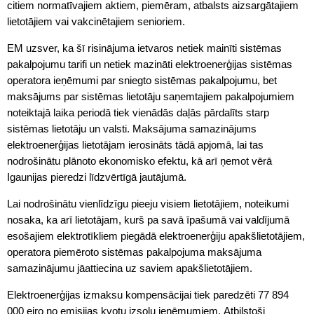
citiem normatīvajiem aktiem, piemēram, atbalsts aizsargātajiem
lietotājiem vai vakcinētajiem senioriem.
EM uzsver, ka šī risinājuma ietvaros netiek mainīti sistēmas
pakalpojumu tarifi un netiek mazināti elektroenerģijas sistēmas
operatora ieņēmumi par sniegto sistēmas pakalpojumu, bet
maksājums par sistēmas lietotāju saņemtajiem pakalpojumiem
noteiktajā laika periodā tiek vienādās daļās pārdalīts starp
sistēmas lietotāju un valsti. Maksājuma samazinājums
elektroenerģijas lietotājam ierosināts tādā apjomā, lai tas
nodrošinātu plānoto ekonomisko efektu, kā arī ņemot vērā
Igaunijas pieredzi līdzvērtīgā jautājumā.
Lai nodrošinātu vienlīdzīgu pieeju visiem lietotājiem, noteikumi
nosaka, ka arī lietotājam, kurš pa savā īpašumā vai valdījumā
esošajiem elektrotīkliem piegādā elektroenerģiju apakšlietotājiem,
operatora piemēroto sistēmas pakalpojuma maksājuma
samazinājumu jāattiecina uz saviem apakšlietotājiem.
Elektroenerģijas izmaksu kompensācijai tiek paredzēti 77 894
000 eiro no emisijas kvotu izsoļu ieņēmumiem. Atbilstoši