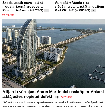
Škoda uzsāk sava lielākā
Vai tiešām Vanšu tilta
modeļa, jaunā krosovera
slēgšanu var aizstāt ar dažiem
Peaq, ražošanu (+ FOTO)
Park&Ride? (+ VIDEO)
1
9
Miljardu vērtajam Aston Martin debesskrāpim Maiami
atklājušies nopietni defekti
6
Dzīvokļi šajos luksusa apartamentos maksā miljonus, taču īpašnieki
saskaras nepatīkamiem pārsteigumiem, kas uzradušies tikai divus