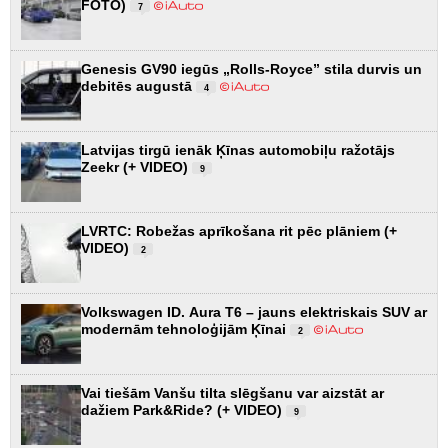
FOTO)
7
Genesis GV90 iegūs „Rolls-Royce” stila durvis un
debitēs augustā
4
Latvijas tirgū ienāk Ķīnas automobiļu ražotājs
Zeekr (+ VIDEO)
9
LVRTC: Robežas aprīkošana rit pēc plāniem (+
VIDEO)
2
Volkswagen ID. Aura T6 – jauns elektriskais SUV ar
modernām tehnoloģijām Ķīnai
2
Vai tiešām Vanšu tilta slēgšanu var aizstāt ar
dažiem Park&Ride? (+ VIDEO)
9