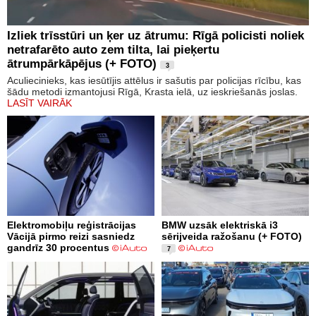
Izliek trīsstūri un ķer uz ātrumu: Rīgā policisti noliek
netrafarēto auto zem tilta, lai pieķertu
ātrumpārkāpējus (+ FOTO)
3
Aculiecinieks, kas iesūtījis attēlus ir sašutis par policijas rīcību, kas
šādu metodi izmantojusi Rīgā, Krasta ielā, uz ieskriešanās joslas.
LASĪT VAIRĀK
Elektromobiļu reģistrācijas
BMW uzsāk elektriskā i3
Vācijā pirmo reizi sasniedz
sērijveida ražošanu (+ FOTO)
gandrīz 30 procentus
7