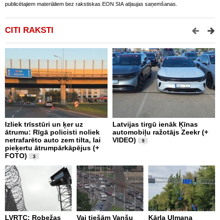
publicētajiem materiāliem bez rakstiskas EON SIA atļaujas saņemšanas.
CITI RAKSTI
Izliek trīsstūri un ķer uz
Latvijas tirgū ienāk Ķīnas
K
ātrumu: Rīgā policisti noliek
automobiļu ražotājs Zeekr (+
r
netrafarēto auto zem tilta, lai
VIDEO)
p
9
pieķertu ātrumpārkāpējus (+
n
FOTO)
3
P
LVRTC: Robežas
Vai tiešām Vanšu
Kārļa Ulmaņa
r