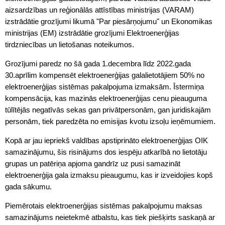
aizsardzības un reģionālās attīstības ministrijas (VARAM)
izstrādātie grozījumi likumā "Par piesārņojumu" un Ekonomikas
ministrijas (EM) izstrādātie grozījumi Elektroenerģijas
tirdzniecības un lietošanas noteikumos.
Grozījumi paredz no šā gada 1.decembra līdz 2022.gada
30.aprīlim kompensēt elektroenerģijas galalietotājiem 50% no
elektroenerģijas sistēmas pakalpojuma izmaksām. Īstermiņa
kompensācija, kas mazinās elektroenerģijas cenu pieauguma
tūlītējās negatīvās sekas gan privātpersonām, gan juridiskajām
personām, tiek paredzēta no emisijas kvotu izsoļu ieņēmumiem.
Kopā ar jau iepriekš valdības apstiprināto elektroenerģijas OIK
samazinājumu, šis risinājums dos iespēju atkarībā no lietotāju
grupas un patēriņa apjoma gandrīz uz pusi samazināt
elektroenerģija gala izmaksu pieaugumu, kas ir izveidojies kopš
gada sākumu.
Piemērotais elektroenerģijas sistēmas pakalpojumu maksas
samazinājums neietekmē atbalstu, kas tiek piešķirts saskaņā ar