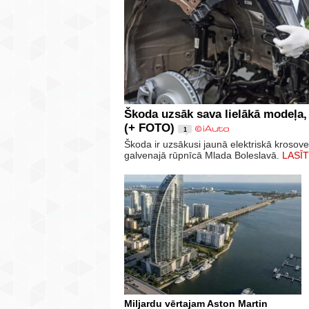
Škoda uzsāk sava lielākā modeļa,
(+ FOTO)
1
Škoda ir uzsākusi jaunā elektriskā krosov
galvenajā rūpnīcā Mlada Boleslavā.
LASĪT
Miljardu vērtajam Aston Martin