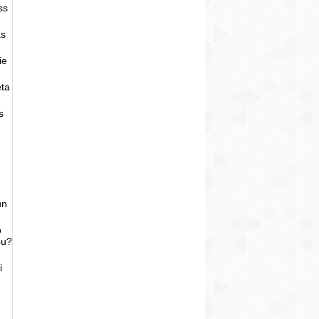
ss
as
ie
eta
s
un
o
bu?
i