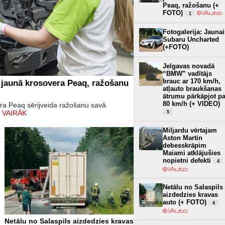
Peaq, ražošanu (+
FOTO)
1
Fotogalerija: Jaunai
Subaru Uncharted
(+FOTO)
Jelgavas novadā
“BMW” vadītājs
brauc ar 170 km/h,
 jaunā krosovera Peaq, ražošanu
atļauto braukšanas
ātrumu pārkāpjot pa
80 km/h (+ VIDEO)
era Peaq sērijveida ražošanu savā
 VAIRĀK
5
Miljardu vērtajam
Aston Martin
debesskrāpim
Maiami atklājušies
nopietni defekti
4
Netālu no Salaspils
aizdedzies kravas
auto (+ FOTO)
4
Netālu no Salaspils aizdedzies kravas