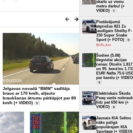
skaits uz vienu
metru darbu! (+
VIDEO)
7
Piedāvājumā
atgriežas 821 Zs
jaudīgais Shelby F-
150 Super Snake
Sport (+ FOTO)
9
Šodien (5.08)
degvielai akcijas
cenas: Dīzelis 1.817
un 95. benzīns 1.73
EUR! Nafta 75.6 US
par barelu (+ VIDEO
9
Jelgavas novadā “BMW” vadītājs
Rīgas remontu jaunā mērvi
brauc ar 170 km/h, atļauto
kļūdu skaits uz vienu metr
Elektriskais Škoda
Peaq varēs nobrauk
braukšanas ātrumu pārkāpjot par 80
VIDEO)
7
līdz pat 650 km (+
km/h (+ VIDEO)
5
VIDEO)
8
Jaunais KIA Seltos
nāks palīgā
populārajam KIA
Sportage (+ VIDEO)