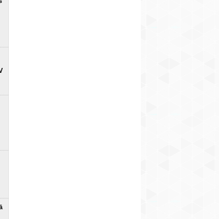
s
V
ā