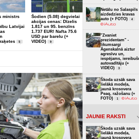
Netālu no Salaspils
Šogad Valsts policijā
aizdedzies kravas
s ministrs
Šodien (5.08) degvielai
fiksēti pieci
auto (+ FOTO)
4
akcijas cenas: Dīzelis
disciplinārpārkāpumi
ību Latvijai
1.817 un 95. benzīns
alkohola reibumā
1
vas
1.737 EUR! Nafta 75.6
"Zvaniet
un
USD par barelu (+
prezidentam" -
 raķetes
VIDEO)
5
9
likumsargi
Āgenskalnā aiztur
agresīvu un,
iespējams, iereibuš
autovadītāju (+
VIDEO)
3
Škoda uzsāk sava
lielākā modeļa,
jaunā krosovera
Peaq, ražošanu (+
FOTO)
1
JAUNIE RAKSTI
Škoda uzsāk sava
lielākā modeļa,
jaunā krosovera