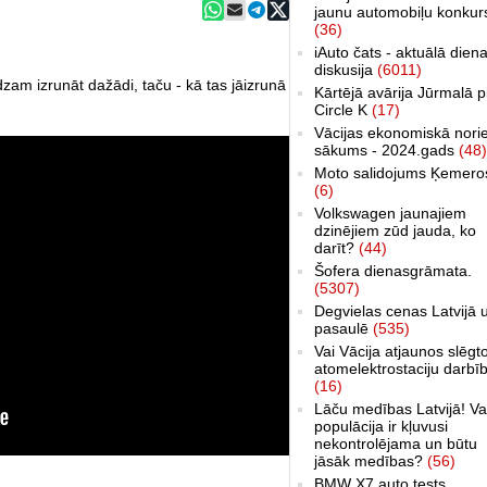
jaunu automobiļu konkur
(36)
iAuto čats - aktuālā dien
diskusija
(6011)
 izrunāt dažādi, taču - kā tas jāizrunā
Kārtējā avārija Jūrmalā p
Circle K
(17)
Vācijas ekonomiskā nori
sākums - 2024.gads
(48)
Moto salidojums Ķemero
(6)
Volkswagen jaunajiem
dzinējiem zūd jauda, ko
darīt?
(44)
Šofera dienasgrāmata.
(5307)
Degvielas cenas Latvijā 
pasaulē
(535)
Vai Vācija atjaunos slēgt
atomelektrostaciju darbī
(16)
Lāču medības Latvijā! Va
populācija ir kļuvusi
nekontrolējama un būtu
jāsāk medības?
(56)
BMW X7 auto tests,