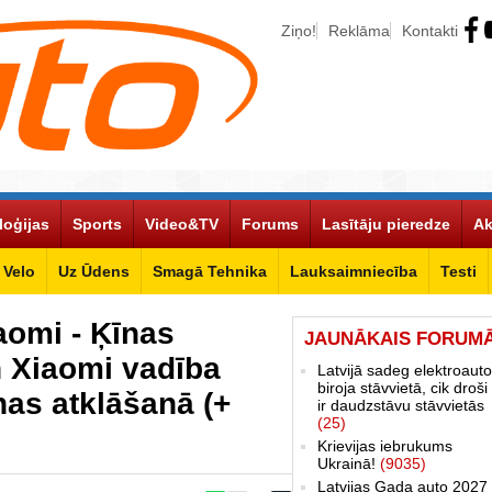
Ziņo!
Reklāma
Kontakti
loģijas
Sports
Video&TV
Forums
Lasītāju pieredze
Ak
Velo
Uz Ūdens
Smagā Tehnika
Lauksaimniecība
Testi
aomi - Ķīnas
JAUNĀKAIS FORUM
n Xiaomi vadība
Latvijā sadeg elektroauto
biroja stāvvietā, cik droši 
nas atklāšanā (+
ir daudzstāvu stāvvietās
(25)
Krievijas iebrukums
Ukrainā!
(9035)
Latvijas Gada auto 2027 