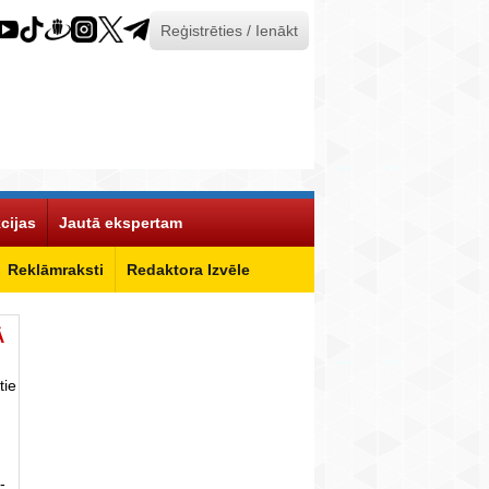
Reģistrēties / Ienākt
cijas
Jautā ekspertam
Reklāmraksti
Redaktora Izvēle
Ā
tie
-