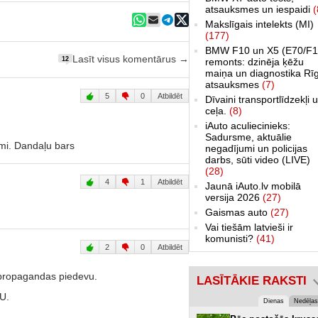
atsauksmes un iespaidi
(
Makslīgais intelekts (MI)
(177)
BMW F10 un X5 (E70/F1
Lasīt visus komentārus →
12
remonts: dzinēja ķēžu
maiņa un diagnostika Rī
atsauksmes
(7)
5
0
Atbildēt
Dīvaini transportlīdzekļi 
ceļa.
(8)
iAuto aculiecinieks:
Sadursme, aktuālie
omi. Dandaļu bars
negadījumi un policijas
darbs, sūti video (LIVE)
(28)
4
1
Atbildēt
Jaunā iAuto.lv mobilā
versija 2026
(27)
Gaismas auto
(27)
Vai tiešām latvieši ir
komunisti?
(41)
2
0
Atbildēt
 propagandas piedevu.
LASĪTĀKIE RAKSTI
U.
Dienas
Nedēļas