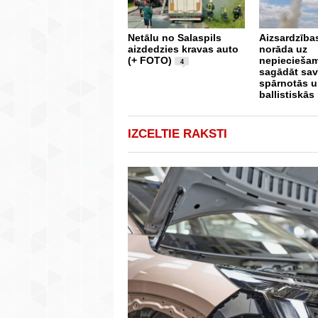
Netālu no Salaspils
Aizsardzība
aizdedzies kravas auto
norāda uz
(+ FOTO)
nepieciešam
4
sagādāt sa
spārnotās 
ballistiskās
IZCELTIE RAKSTI