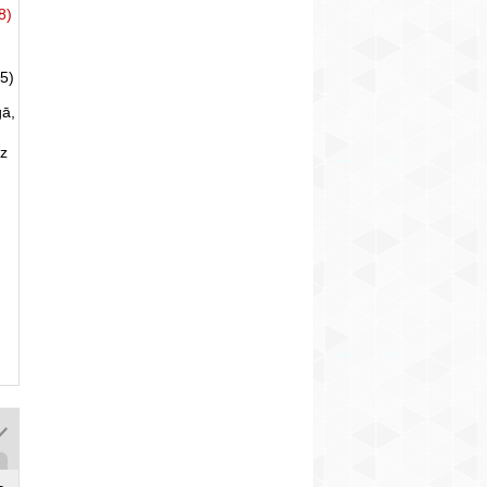
8)
5)
gā,
uz