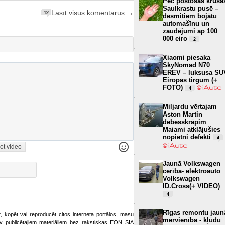
Pēc postošās krusa
Saulkrastu pusē –
Lasīt visus komentārus →
12
desmitiem bojātu
automašīnu un
zaudējumi ap 100
000 eiro
2
Xiaomi piesaka
SkyNomad N70
EREV – luksusa SU
Eiropas tirgum (+
FOTO)
4
Miljardu vērtajam
Aston Martin
debesskrāpim
Maiami atklājušies
nopietni defekti
4
ot video
Jaunā Volkswagen
cerība- elektroauto
Volkswagen
ID.Cross(+ VIDEO)
4
Rīgas remontu jaun
ot, kopēt vai reproducēt citos interneta portālos, masu
mērvienība - kļūdu
o.lv publicētajiem materiāliem bez rakstiskas EON SIA