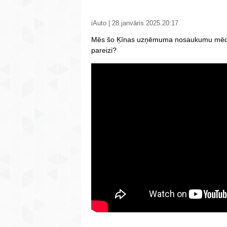
iAuto | 28.janvāris 2025 20:17
Mēs šo Ķīnas uzņēmuma nosaukumu mēdzam
pareizi?