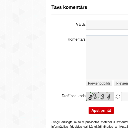
Tavs komentārs
Vārds
Komentārs
Pievienot bildi
Pievien
Drošības kods
Stingri aizliegts iAuto.lv publicētos materiālus izmant
informācijas līdzekļos vai kā citādi rīkoties ar iAut