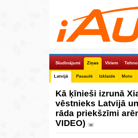
Sludinājumi
Ziņas
Vīriem
Tehno
Latvijā
Pasaulē
Izklaide
Moto
Kā ķīnieši izrunā Xi
vēstnieks Latvijā u
rāda priekšzīmi arē
VIDEO)
12