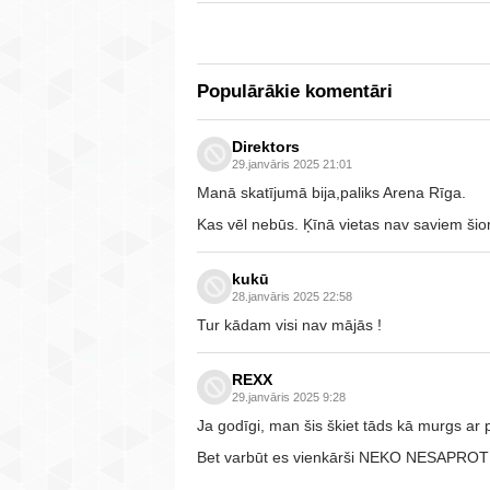
Populārākie komentāri
Direktors
29.janvāris 2025 21:01
Manā skatījumā bija,paliks Arena Rīga.
Kas vēl nebūs. Ķīnā vietas nav saviem ši
kukū
28.janvāris 2025 22:58
Tur kādam visi nav mājās !
REXX
29.janvāris 2025 9:28
Ja godīgi, man šis škiet tāds kā murgs ar
Bet varbūt es vienkārši NEKO NESAPROT