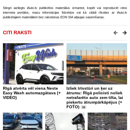
Stingri aizliegts iAuto.lv publicētos materiālus izmantot, kopēt vai reproducēt citos
interneta portālos, masu informācijas līdzekļos vai kā citādi rīkoties ar iAuto.lv
publicētajiem materiāliem bez rakstiskas EON SIA atļaujas saņemšanas.
CITI RAKSTI
Rīgā atvērta vēl viena Neste
Izliek trīsstūri un ķer uz
K
Easy Wash automazgātava (+
ātrumu: Rīgā policisti noliek
L
VIDEO)
netrafarēto auto zem tilta, lai
i
pieķertu ātrumpārkāpējus (+
j
FOTO)
10