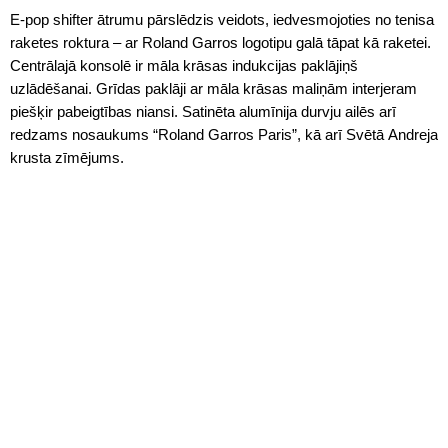
E-pop shifter ātrumu pārslēdzis veidots, iedvesmojoties no tenisa
raketes roktura – ar Roland Garros logotipu galā tāpat kā raketei.
Centrālajā konsolē ir māla krāsas indukcijas paklājiņš
uzlādēšanai. Grīdas paklāji ar māla krāsas maliņām interjeram
piešķir pabeigtības niansi. Satinēta alumīnija durvju ailēs arī
redzams nosaukums “Roland Garros Paris”, kā arī Svētā Andreja
krusta zīmējums.