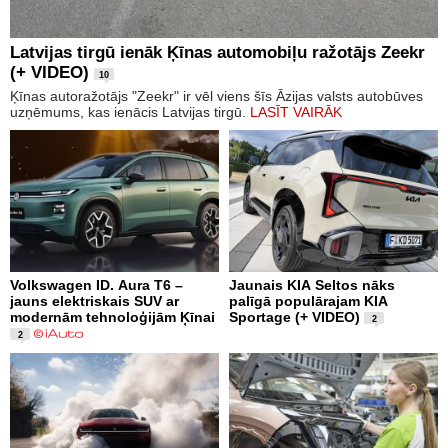
Latvijas tirgū ienāk Ķīnas automobiļu ražotājs Zeekr
(+ VIDEO)
10
Ķīnas autoražotājs "Zeekr" ir vēl viens šīs Āzijas valsts autobūves
uzņēmums, kas ienācis Latvijas tirgū.
LASĪT VAIRĀK
Volkswagen ID. Aura T6 –
Jaunais KIA Seltos nāks
jauns elektriskais SUV ar
palīgā populārajam KIA
modernām tehnoloģijām Ķīnai
Sportage (+ VIDEO)
2
2