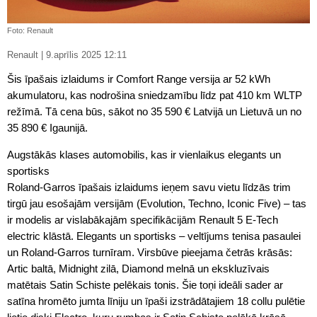
Foto: Renault
Renault | 9.aprīlis 2025 12:11
Šis īpašais izlaidums ir Comfort Range versija ar 52 kWh
akumulatoru, kas nodrošina sniedzamību līdz pat 410 km WLTP
režīmā. Tā cena būs, sākot no 35 590 € Latvijā un Lietuvā un no
35 890 € Igaunijā.
Augstākās klases automobilis, kas ir vienlaikus elegants un
sportisks
Roland-Garros īpašais izlaidums ieņem savu vietu līdzās trim
tirgū jau esošajām versijām (Evolution, Techno, Iconic Five) – tas
ir modelis ar vislabākajām specifikācijām Renault 5 E-Tech
electric klāstā. Elegants un sportisks – veltījums tenisa pasaulei
un Roland-Garros turnīram. Virsbūve pieejama četrās krāsās:
Artic baltā, Midnight zilā, Diamond melnā un ekskluzīvais
matētais Satin Schiste pelēkais tonis. Šie toņi ideāli sader ar
satīna hromēto jumta līniju un īpaši izstrādātajiem 18 collu pulētie