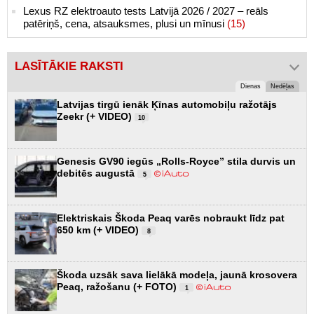
Lexus RZ elektroauto tests Latvijā 2026 / 2027 – reāls
patēriņš, cena, atsauksmes, plusi un mīnusi
(15)
LASĪTĀKIE RAKSTI
Dienas
Nedēļas
Latvijas tirgū ienāk Ķīnas automobiļu ražotājs
Zeekr (+ VIDEO)
10
Genesis GV90 iegūs „Rolls-Royce” stila durvis un
debitēs augustā
5
Elektriskais Škoda Peaq varēs nobraukt līdz pat
650 km (+ VIDEO)
8
Škoda uzsāk sava lielākā modeļa, jaunā krosovera
Peaq, ražošanu (+ FOTO)
1