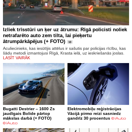
Izliek trīsstūri un ķer uz ātrumu: Rīgā policisti noliek
netrafarēto auto zem tilta, lai pieķertu
ātrumpārkāpējus (+ FOTO)
10
Aculiecinieks, kas iesūtījis attēlus ir sašutis par policijas rīcību, kas
šādu metodi izmantojusi Rīgā, Krasta ielā, uz ieskriešanās joslas.
LASĪT VAIRĀK
Bugatti Destrier – 1600 Zs
Elektromobiļu reģistrācijas
jaudīgais Bolide pārtop
Vācijā pirmo reizi sasniedz
mākslas darbā (+ FOTO)
gandrīz 30 procentus