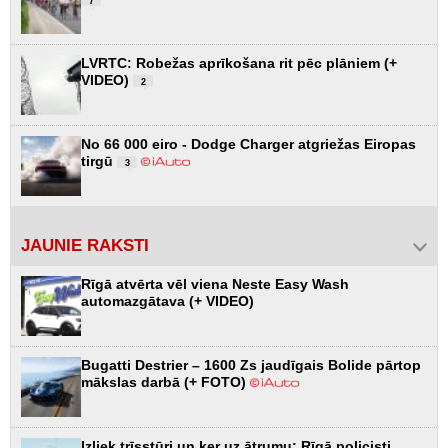
7
LVRTC: Robežas aprīkošana rit pēc plāniem (+
VIDEO)
2
No 66 000 eiro - Dodge Charger atgriežas Eiropas
tirgū
3
JAUNIE RAKSTI
Rīgā atvērta vēl viena Neste Easy Wash
automazgātava (+ VIDEO)
Bugatti Destrier – 1600 Zs jaudīgais Bolide pārtop
mākslas darbā (+ FOTO)
Izliek trīsstūri un ķer uz ātrumu: Rīgā policisti