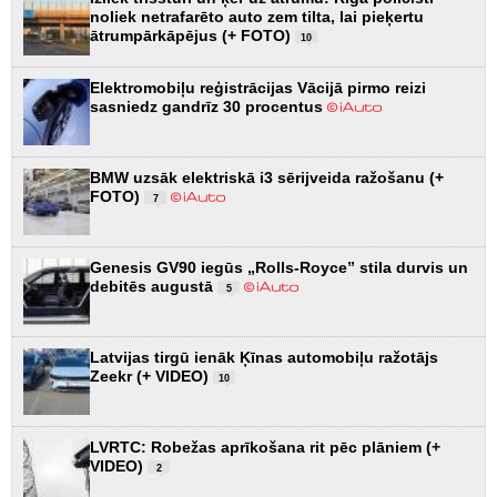
noliek netrafarēto auto zem tilta, lai pieķertu
ātrumpārkāpējus (+ FOTO)
10
Elektromobiļu reģistrācijas Vācijā pirmo reizi
sasniedz gandrīz 30 procentus
BMW uzsāk elektriskā i3 sērijveida ražošanu (+
FOTO)
7
Genesis GV90 iegūs „Rolls-Royce” stila durvis un
debitēs augustā
5
Latvijas tirgū ienāk Ķīnas automobiļu ražotājs
Zeekr (+ VIDEO)
10
LVRTC: Robežas aprīkošana rit pēc plāniem (+
VIDEO)
2