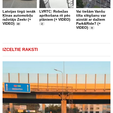
M
Latvijas tirgū ienāk
LVRTC: Robežas
Vai tiešām Vanšu
š
Ķīnas automobiļu
aprīkošana rit pēc
tilta slēgšanu var
n
ražotājs Zeekr (+
plāniem (+ VIDEO)
aizstāt ar dažiem
v
VIDEO)
Park&Ride? (+
a
10
2
VIDEO)
s
9
IZCELTIE RAKSTI