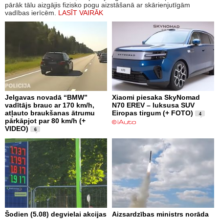
pārāk tālu aizgājis fizisko pogu aizstāšanā ar skārienjutīgām
vadības ierīcēm.
LASĪT VAIRĀK
Jelgavas novadā “BMW”
Xiaomi piesaka SkyNomad
vadītājs brauc ar 170 km/h,
N70 EREV – luksusa SUV
atļauto braukšanas ātrumu
Eiropas tirgum (+ FOTO)
4
pārkāpjot par 80 km/h (+
VIDEO)
6
Šodien (5.08) degvielai akcijas
Aizsardzības ministrs norāda