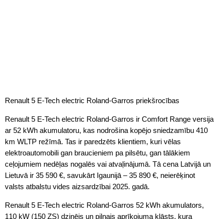
Renault 5 E-Tech electric Roland-Garros priekšrocības
Renault 5 E-Tech electric Roland-Garros ir Comfort Range versija
ar 52 kWh akumulatoru, kas nodrošina kopējo sniedzamību 410
km WLTP režīmā. Tas ir paredzēts klientiem, kuri vēlas
elektroautomobili gan braucieniem pa pilsētu, gan tālākiem
ceļojumiem nedēļas nogalēs vai atvaļinājumā. Tā cena Latvijā un
Lietuvā ir 35 590 €, savukārt Igaunijā – 35 890 €, neierēķinot
valsts atbalstu vides aizsardzībai 2025. gadā.
Renault 5 E-Tech electric Roland-Garros 52 kWh akumulators,
110 kW (150 ZS) dzinējs un pilnais aprīkojuma klāsts, kura