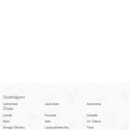
Sludinājumi
Lietoti Auto
Jauni Auto
Autonoma
Ziņas
Latvijā
Pasaulē
Izklaide
Moto
Velo
Uz Ūdens
Smagā Tehnika
Lauksaimniecība
Testi