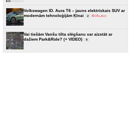
Volkswagen ID. Aura T6 – jauns elektriskais SUV ar
modernām tehnoloģijām Ķīnai
2
Vai tiešām Vanšu tilta slēgšanu var aizstāt ar
dažiem Park&Ride? (+ VIDEO)
9