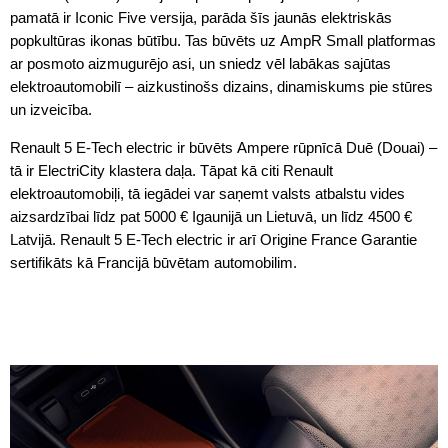
pamatā ir Iconic Five versija, parāda šīs jaunās elektriskās
popkultūras ikonas būtību. Tas būvēts uz AmpR Small platformas
ar posmoto aizmugurējo asi, un sniedz vēl labākas sajūtas
elektroautomobilī – aizkustinošs dizains, dinamiskums pie stūres
un izveicība.
Renault 5 E-Tech electric ir būvēts Ampere rūpnīcā Duē (Douai) –
tā ir ElectriCity klastera daļa. Tāpat kā citi Renault
elektroautomobiļi, tā iegādei var saņemt valsts atbalstu vides
aizsardzībai līdz pat 5000 € Igaunijā un Lietuvā, un līdz 4500 €
Latvijā. Renault 5 E-Tech electric ir arī Origine France Garantie
sertifikāts kā Francijā būvētam automobilim.