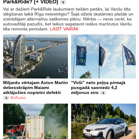
Park&Ride? (+ VIDEO)
9
Vai ar dažiem Park&Ride laukumiem tiešām pietiks, lai Vanšu tilta
slēgšanas laikā Rīga neiestrēgtu? Šajā sižetā skatāmies plašāk un
izstrādājam alternatīvu satiksmes plānu. Mērķis — nevis cerēt, ka
autovadītāji pazudīs, bet laikus sagatavot reālus maršrutus Vanšu
tilta remonta periodam.
LASĪT VAIRĀK
Miljardu vērtajam Aston Martin
“Virši” neto peļņa pirmajā
debesskrāpim Maiami
pusgadā sasniedz 4,2
atklājušies nopietni defekti
miljonus eiro
3
6