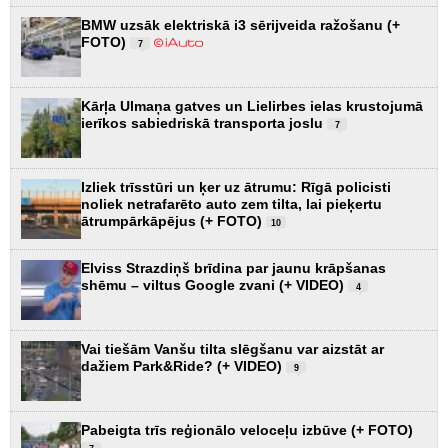
BMW uzsāk elektriskā i3 sērijveida ražošanu (+
FOTO)
7
Kārļa Ulmaņa gatves un Lielirbes ielas krustojumā
ierīkos sabiedriskā transporta joslu
7
Izliek trīsstūri un ķer uz ātrumu: Rīgā policisti
noliek netrafarēto auto zem tilta, lai pieķertu
ātrumpārkāpējus (+ FOTO)
10
Elviss Strazdiņš brīdina par jaunu krāpšanas
shēmu – viltus Google zvani (+ VIDEO)
4
Vai tiešām Vanšu tilta slēgšanu var aizstāt ar
dažiem Park&Ride? (+ VIDEO)
9
Pabeigta trīs reģionālo veloceļu izbūve (+ FOTO)