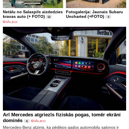
Netālu no Salaspils aizdedzies
Fotogalerija: Jaunais Subaru
kravas auto (+ FOTO)
Uncharted (+FOTO)
12
3
Arī Mercedes atgriezīs fiziskās pogas, tomēr ekrāni
dominēs
6
Mercedes-Benz atzinis, ka pēdējos gados automobiļu salonos ir