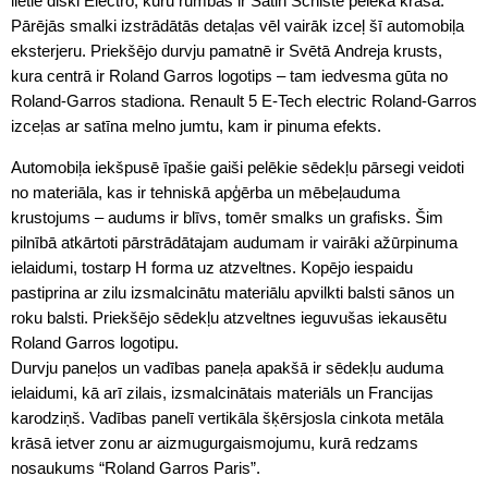
lietie diski Electro, kuru rumbas ir Satin Schiste pelēkā krāsā.
Pārējās smalki izstrādātās detaļas vēl vairāk izceļ šī automobiļa
eksterjeru. Priekšējo durvju pamatnē ir Svētā Andreja krusts,
kura centrā ir Roland Garros logotips – tam iedvesma gūta no
Roland-Garros stadiona. Renault 5 E-Tech electric Roland-Garros
izceļas ar satīna melno jumtu, kam ir pinuma efekts.
Automobiļa iekšpusē īpašie gaiši pelēkie sēdekļu pārsegi veidoti
no materiāla, kas ir tehniskā apģērba un mēbeļauduma
krustojums – audums ir blīvs, tomēr smalks un grafisks. Šim
pilnībā atkārtoti pārstrādātajam audumam ir vairāki ažūrpinuma
ielaidumi, tostarp H forma uz atzveltnes. Kopējo iespaidu
pastiprina ar zilu izsmalcinātu materiālu apvilkti balsti sānos un
roku balsti. Priekšējo sēdekļu atzveltnes ieguvušas iekausētu
Roland Garros logotipu.
Durvju paneļos un vadības paneļa apakšā ir sēdekļu auduma
ielaidumi, kā arī zilais, izsmalcinātais materiāls un Francijas
karodziņš. Vadības panelī vertikāla šķērsjosla cinkota metāla
krāsā ietver zonu ar aizmugurgaismojumu, kurā redzams
nosaukums “Roland Garros Paris”.