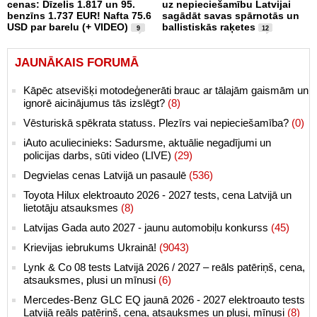
cenas: Dīzelis 1.817 un 95.
uz nepieciešamību Latvijai
benzīns 1.737 EUR! Nafta 75.6
sagādāt savas spārnotās un
USD par barelu (+ VIDEO)
ballistiskās raķetes
9
12
JAUNĀKAIS FORUMĀ
Kāpēc atsevišķi motodeģenerāti brauc ar tālajām gaismām un
ignorē aicinājumus tās izslēgt?
(8)
Vēsturiskā spēkrata statuss. Plezīrs vai nepieciešamība?
(0)
iAuto aculiecinieks: Sadursme, aktuālie negadījumi un
policijas darbs, sūti video (LIVE)
(29)
Degvielas cenas Latvijā un pasaulē
(536)
Toyota Hilux elektroauto 2026 - 2027 tests, cena Latvijā un
lietotāju atsauksmes
(8)
Latvijas Gada auto 2027 - jaunu automobiļu konkurss
(45)
Krievijas iebrukums Ukrainā!
(9043)
Lynk & Co 08 tests Latvijā 2026 / 2027 – reāls patēriņš, cena,
atsauksmes, plusi un mīnusi
(6)
Mercedes-Benz GLC EQ jaunā 2026 - 2027 elektroauto tests
Latvijā reāls patēriņš, cena, atsauksmes un plusi, mīnusi
(8)