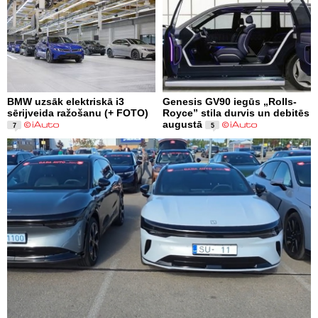
BMW uzsāk elektriskā i3
Genesis GV90 iegūs „Rolls-
sērijveida ražošanu (+ FOTO)
Royce” stila durvis un debitēs
augustā
7
5