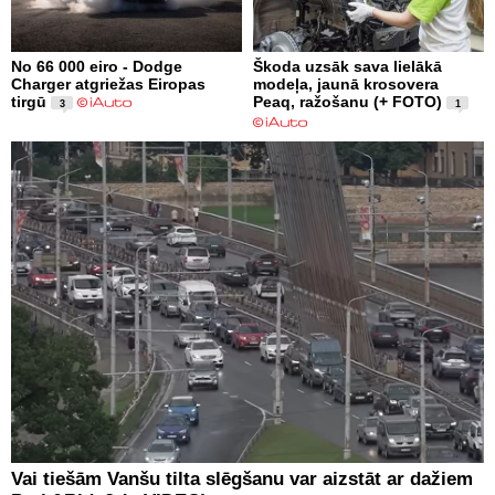
No 66 000 eiro - Dodge
Škoda uzsāk sava lielākā
Charger atgriežas Eiropas
modeļa, jaunā krosovera
tirgū
Peaq, ražošanu (+ FOTO)
3
1
Vai tiešām Vanšu tilta slēgšanu var aizstāt ar dažiem