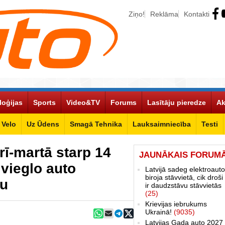
Ziņo!
Reklāma
Kontakti
loģijas
Sports
Video&TV
Forums
Lasītāju pieredze
Ak
Velo
Uz Ūdens
Smagā Tehnika
Lauksaimniecība
Testi
rī-martā starp 14
JAUNĀKAIS FORUM
 vieglo auto
Latvijā sadeg elektroauto
biroja stāvvietā, cik droši 
mu
ir daudzstāvu stāvvietās
(25)
Krievijas iebrukums
Ukrainā!
(9035)
Latvijas Gada auto 2027 