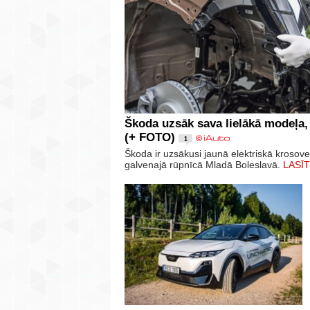
Škoda uzsāk sava lielākā modeļa,
(+ FOTO)
1
Škoda ir uzsākusi jaunā elektriskā krosov
galvenajā rūpnīcā Mladā Boleslavā.
LASĪT