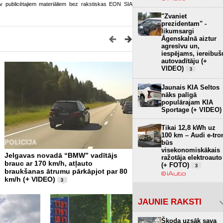
o.lv publicētajiem materiāliem bez rakstiskas EON SIA
"Zvaniet
prezidentam" -
likumsargi
Āgenskalnā aiztur
agresīvu un,
iespējams, iereibuš
autovadītāju (+
VIDEO)
3
Jaunais KIA Seltos
nāks palīgā
populārajam KIA
Sportage (+ VIDEO)
Tikai 12,8 kWh uz
100 km – Audi e-tro
būs
visekonomiskākais
Jelgavas novadā “BMW” vadītājs
Rīgas remontu jaunā mērvi
ražotāja elektroauto
brauc ar 170 km/h, atļauto
kļūdu skaits uz vienu metr
(+ FOTO)
3
braukšanas ātrumu pārkāpjot par 80
VIDEO)
7
km/h (+ VIDEO)
3
JAUNIE RAKSTI
Škoda uzsāk sava