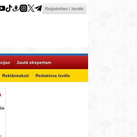
Reģistrēties / Ienākt
cijas
Jautā ekspertam
Reklāmraksti
Redaktora Izvēle
Ā
tie
-