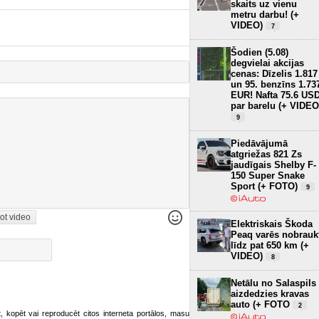
skaits uz vienu
metru darbu! (+
VIDEO)
7
Šodien (5.08)
degvielai akcijas
cenas: Dīzelis 1.817
un 95. benzīns 1.73
EUR! Nafta 75.6 US
par barelu (+ VIDEO
9
Piedāvājumā
atgriežas 821 Zs
jaudīgais Shelby F-
150 Super Snake
Sport (+ FOTO)
9
ot video
Elektriskais Škoda
Peaq varēs nobrauk
līdz pat 650 km (+
VIDEO)
8
Netālu no Salaspils
aizdedzies kravas
auto (+ FOTO
2
ot, kopēt vai reproducēt citos interneta portālos, masu