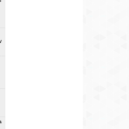
s
V
ā