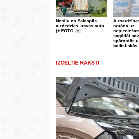
Netālu no Salaspils
Aizsardzība
aizdedzies kravas auto
norāda uz
(+ FOTO
nepieciešam
2
sagādāt sa
spārnotās 
ballistiskās
IZCELTIE RAKSTI