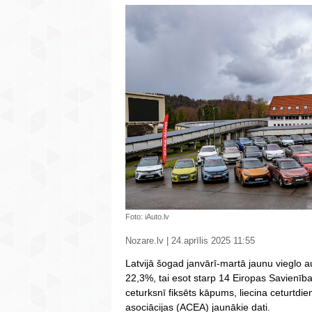
Foto: iAuto.lv
Nozare.lv | 24.aprīlis 2025 11:55
Latvijā šogad janvārī-martā jaunu vieglo au
22,3%, tai esot starp 14 Eiropas Savienība
ceturksnī fiksēts kāpums, liecina ceturtdi
asociācijas (ACEA) jaunākie dati.