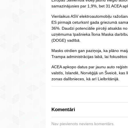
Eiropas Savienībā vidēji jaunu vieglo auto
samazinājusies par 1,9%, bet 31 ACEA aplū
Vienlaikus ASV elektroautomobiļu ražoš
ES pirmajā ceturksnī gada griezumā samaz
36%. Daudzi potenciālie pircēji atsakās no 
uzņēmuma īpašnieka Īlona Maska darbību 
(DOGE) vadībā.
Masks otrdien gan paziņoja, ka plāno mai
Trampa administrācijas labā, lai fokusētos 
ACEA apkopo datus par jaunu auto reģistrāc
valstīs, Islandē, Norvēģijā un Šveicē, kas
zonas dalībnieces, kā arī Lielbritānijā.
Komentāri
Nav pievienots neviens komentārs.