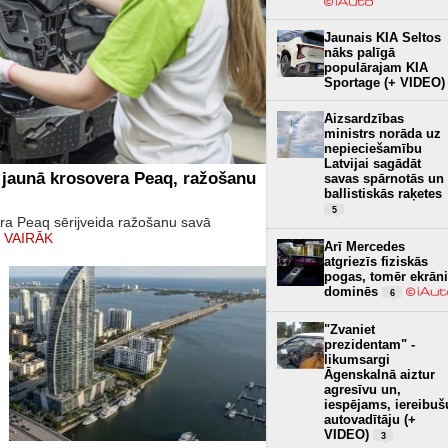
Jaunais KIA Seltos
nāks palīgā
populārajam KIA
Sportage (+ VIDEO)
Aizsardzības
ministrs norāda uz
nepieciešamību
Latvijai sagādāt
 jaunā krosovera Peaq, ražošanu
savas spārnotās un
ballistiskās raķetes
5
era Peaq sērijveida ražošanu savā
 VAIRĀK
Arī Mercedes
atgriezīs fiziskās
pogas, tomēr ekrāni
dominēs
6
"Zvaniet
prezidentam" -
likumsargi
Āgenskalnā aiztur
agresīvu un,
iespējams, iereibuš
autovadītāju (+
VIDEO)
3