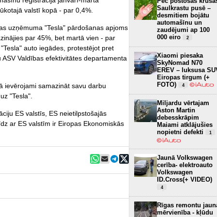
mašīnu reģistrācija janvārī-martā
Pēc postošās krusa
Saulkrastu pusē –
kotajā valstī kopā - par 0,4%.
desmitiem bojātu
automašīnu un
anas uzņēmuma "Tesla" pārdošanas apjoms
zaudējumi ap 100
000 eiro
inājies par 45%, bet martā vien - par
2
"Tesla" auto iegādes, protestējot pret
Xiaomi piesaka
ASV Valdības efektivitātes departamenta
SkyNomad N70
EREV – luksusa SU
Eiropas tirgum (+
FOTO)
jā ievērojami samazināt savu darbu
4
uz "Tesla".
Miljardu vērtajam
Aston Martin
iju ES valstīs, ES neietilpstošajās
debesskrāpim
 līdz ar ES valstīm ir Eiropas Ekonomiskās
Maiami atklājušies
nopietni defekti
1
Jaunā Volkswagen
cerība- elektroauto
Volkswagen
ID.Cross(+ VIDEO)
4
Rīgas remontu jaun
mērvienība - kļūdu