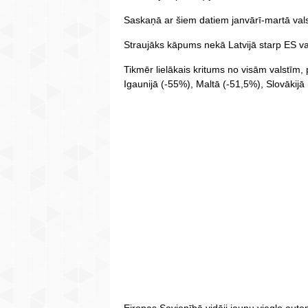
Saskaņā ar šiem datiem janvārī-martā valstī
Straujāks kāpums nekā Latvijā starp ES val
Tikmēr lielākais kritums no visām valstīm,
Igaunijā (-55%), Maltā (-51,5%), Slovākijā