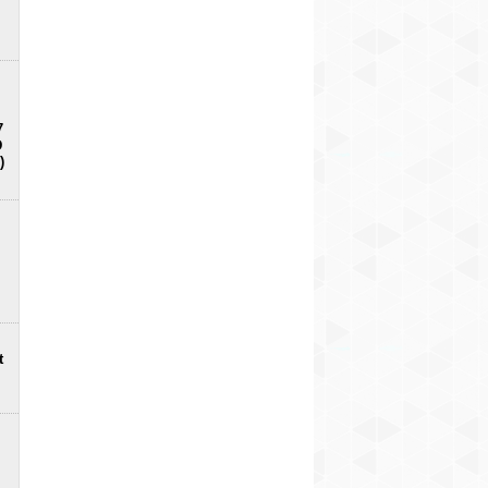
7
D
)
t