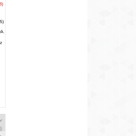
8)
5)
gā,
uz