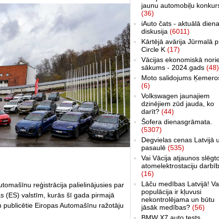
jaunu automobiļu konkur
(36)
iAuto čats - aktuālā dien
diskusija
(6011)
Kārtējā avārija Jūrmalā p
Circle K
(17)
Vācijas ekonomiskā nori
sākums - 2024.gads
(48)
Moto salidojums Ķemero
(6)
Volkswagen jaunajiem
dzinējiem zūd jauda, ko
darīt?
(44)
Šofera dienasgrāmata.
(5307)
Degvielas cenas Latvijā 
pasaulē
(535)
Vai Vācija atjaunos slēgt
atomelektrostaciju darbī
(16)
Lāču medības Latvijā! Va
tomašīnu reģistrācija palielinājusies par
populācija ir kļuvusi
s (ES) valstīm, kurās šī gada pirmajā
nekontrolējama un būtu
en publicētie Eiropas Automašīnu ražotāju
jāsāk medības?
(56)
BMW X7 auto tests,