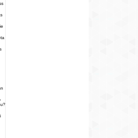
ss
as
ie
eta
s
un
o
bu?
i