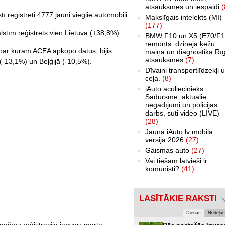
atsauksmes un iespaidi
(
 reģistrēti 4777 jauni vieglie automobiļi.
Makslīgais intelekts (MI)
(177)
stīm reģistrēts vien Lietuvā (+38,8%).
BMW F10 un X5 (E70/F1
remonts: dzinēja ķēžu
 par kurām ACEA apkopo datus, bijis
maiņa un diagnostika Rī
atsauksmes
(7)
 (-13,1%) un Beļģijā (-10,5%).
Dīvaini transportlīdzekļi 
ceļa.
(8)
iAuto aculiecinieks:
Sadursme, aktuālie
negadījumi un policijas
darbs, sūti video (LIVE)
(28)
Jaunā iAuto.lv mobilā
versija 2026
(27)
Gaismas auto
(27)
Vai tiešām latvieši ir
komunisti?
(41)
LASĪTĀKIE RAKSTI
Dienas
Nedēļas