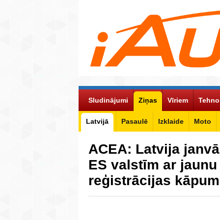
Sludinājumi
Ziņas
Vīriem
Tehno
Latvijā
Pasaulē
Izklaide
Moto
ACEA: Latvija janvā
ES valstīm ar jaunu
reģistrācijas kāpu