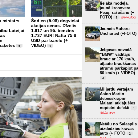
lielākā modeļa,
jaunā krosovera
Peaq, ražošanu (+
Šogad Valsts policijā
FOTO)
1
s ministrs
Šodien (5.08) degvielai
fiksēti pieci
akcijas cenas: Dīzelis
disciplinārpārkāpumi
Jaunais Subaru
ību Latvijai
1.817 un 95. benzīns
alkohola reibumā
1
Uncharted (+FOTO)
vas
1.737 EUR! Nafta 75.6
un
USD par barelu (+
 raķetes
VIDEO)
5
9
Jelgavas novadā
“BMW” vadītājs
brauc ar 170 km/h,
atļauto braukšanas
ātrumu pārkāpjot pa
80 km/h (+ VIDEO)
3
Miljardu vērtajam
Aston Martin
debesskrāpim
Maiami atklājušies
nopietni defekti
1
Netālu no Salaspils
aizdedzies kravas
auto (+ FOTO
2