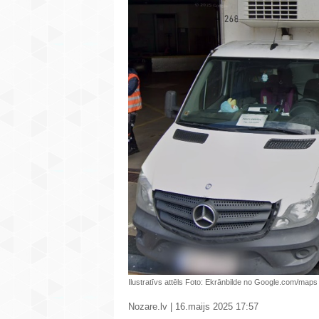
Ilustratīvs attēls Foto: Ekrānbilde no Google.com/maps
Nozare.lv | 16.maijs 2025 17:57