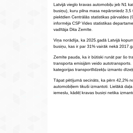
Latvijā vieglo kravas automobiļu jeb N1 ka
busiņu), kuru pilna masa nepārsniedz 3,5 t
piektdien Centrālās statistikas pārvaldes
informēja CSP Vides statistikas departamen
vadītāja Dita Zemīte.
Viņa norādīja, ka 2025.gadā Latvijā kopum
busiņu, kas ir par 31% vairāk nekā 2017.g
Zemīte pauda, ka ir būtiski runāt par šo tr
transporta emisijām veido autotransports.
kategorijas transportlīdzekļu izmanto dīzeļd
Tāpat pētījumā secināts, ka pērn 42,2% no 
automobiļiem tikuši izmantoti. Lielākā daļ
iemeslu, kādēļ kravas busiņi netika izmanto