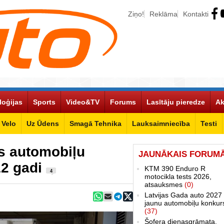
Ziņo!
Reklāma
Kontakti
loģijas
Sports
Video&TV
Forums
Lasītāju pieredze
Ak
Velo
Uz Ūdens
Smagā Tehnika
Lauksaimniecība
Testi
as automobiļu
JAUNĀKAIS FORUM
12 gadi
KTM 390 Enduro R
4
motocikla tests 2026,
atsauksmes
(0)
Latvijas Gada auto 2027 
jaunu automobiļu konkur
(37)
Šofera dienasgrāmata.