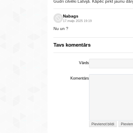
Gudri cilvēki Latvijā. Kāpēc pirkt jaunu dār
Nabags
17.maijs 2025 19:19
Nu un ?
Tavs komentārs
Vārds
Komentārs
Pievienot bildi
Pievien