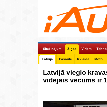
Sludinājumi
Ziņas
Vīriem
Tehno
Latvijā
Pasaulē
Izklaide
Moto
Latvijā vieglo krav
vidējais vecums ir 