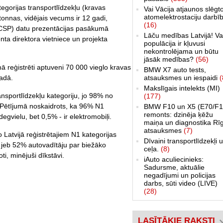
tegorijas transportlīdzekļu (kravas
Vai Vācija atjaunos slēgt
atomelektrostaciju darbī
onnas, vidējais vecums ir 12 gadi,
(16)
 (CSP) datu prezentācijas pasākumā
Lāču medības Latvijā! Va
ta direktora vietniece un projekta
populācija ir kļuvusi
nekontrolējama un būtu
jāsāk medības?
(56)
ā reģistrēti aptuveni 70 000 vieglo kravas
BMW X7 auto tests,
atsauksmes un iespaidi
(
adā.
Makslīgais intelekts (MI)
ansportlīdzekļu kategoriju, jo 98% no
(177)
 Pētījumā noskaidrots, ka 96% N1
BMW F10 un X5 (E70/F1
remonts: dzinēja ķēžu
egvielu, bet 0,5% - ir elektromobiļi.
maiņa un diagnostika Rī
atsauksmes
(7)
Latvijā reģistrētajiem N1 kategorijas
Dīvaini transportlīdzekļi 
a jeb 52% autovadītāju par biežāko
ceļa.
(8)
ti, minējuši dīkstāvi.
iAuto aculiecinieks:
Sadursme, aktuālie
negadījumi un policijas
darbs, sūti video (LIVE)
(28)
LASĪTĀKIE RAKSTI