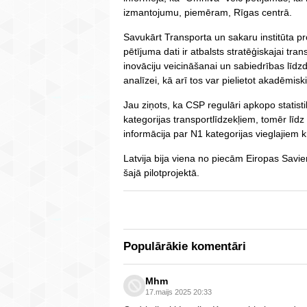
izmantojumu, piemēram, Rīgas centrā.
Savukārt Transporta un sakaru institūta pr
pētījuma dati ir atbalsts stratēģiskajai tr
inovāciju veicināšanai un sabiedrības līdz
analīzei, kā arī tos var pielietot akadēmi
Jau ziņots, ka CSP regulāri apkopo statis
kategorijas transportlīdzekļiem, tomēr līdz
informācija par N1 kategorijas vieglajiem 
Latvija bija viena no piecām Eiropas Savie
šajā pilotprojektā.
Populārākie komentāri
Mhm
17.maijs 2025 20:33