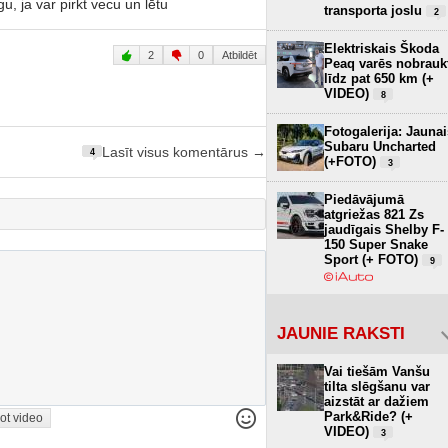
gu, ja var pirkt vecu un lētu
transporta joslu
2
Elektriskais Škoda
2
0
Atbildēt
Peaq varēs nobrauk
līdz pat 650 km (+
VIDEO)
8
Fotogalerija: Jaunai
Subaru Uncharted
Lasīt visus komentārus →
4
(+FOTO)
3
Piedāvājumā
atgriežas 821 Zs
jaudīgais Shelby F-
150 Super Snake
Sport (+ FOTO)
9
JAUNIE RAKSTI
Vai tiešām Vanšu
tilta slēgšanu var
aizstāt ar dažiem
Park&Ride? (+
ot video
VIDEO)
3