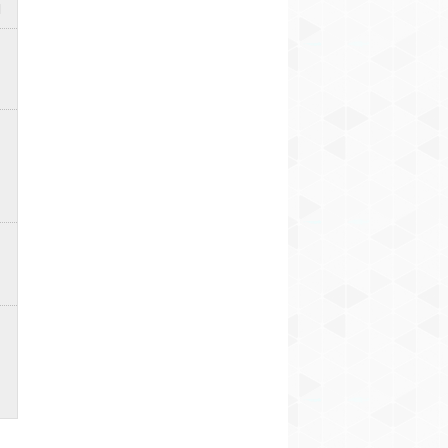
1.737 EUR! Na
(+ VIDEO)
9
Netālu no Salaspils
Aizsardzības ministrs
aizdedzies kravas auto
norāda uz
(+ FOTO)
nepieciešamību Latvijai
Pēc postošās
12
sagādāt savas
Saulkrastu pu
spārnotās un
desmitiem boj
ballistiskās raķetes
automašīnu u
10
zaudējumi ap 
eiro
2