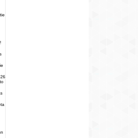
tie
!
s
ie
026
to
as
eta
un