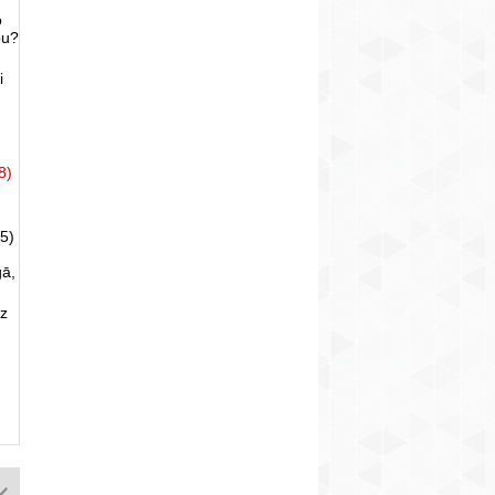
o
bu?
i
8)
5)
gā,
uz