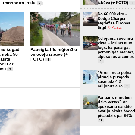
izbūve (+ FOTO)
transporta joslu
3
2
No 66 000 eiro -
Dodge Charger
atgriežas Eiropas
tirgū
Ceļojuma suvenīru
vietā – izsists auto
Jelgavas novadā
logs: kā pasargāt
mu šogad
Pabeigta trīs reģionālo
“BMW” vadītājs brauc
personīgās mantas,
k nekā 50
veloceļu izbūve (+
ar 170 km/h, atļauto
atpūšoties ārzemēs
alsts
FOTO)
braukšanas ātrumu
3
1
ceļu ar
pārkāpjot par 80 km/h
umu
(+ VIDEO)
3
6
“Virši” neto peļņa
pirmajā pusgadā
sasniedz 4,2
miljonus eiro
2
Vai pāris minūtes ir
riska vērtas? Ar
apdzīšanu saistīto
avāriju skaits šogad
pieaudzis par 66%
13