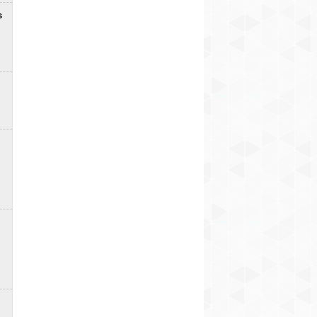
s
i
ā pusgadā
Fotogalerija: Jaunais Subaru
Šodien (5.08) 
Uncharted (+FOTO)
cenas: Dīzelis
2
3