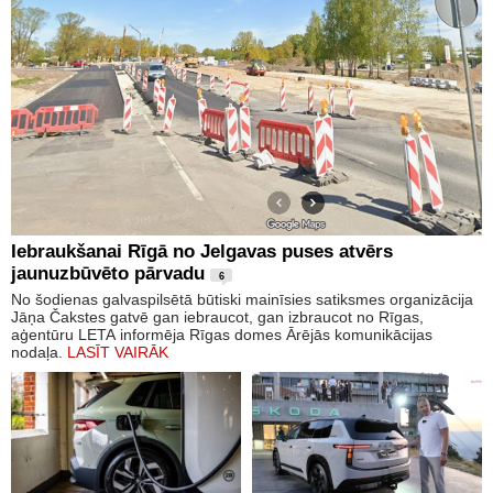
Iebraukšanai Rīgā no Jelgavas puses atvērs
jaunuzbūvēto pārvadu
6
No šodienas galvaspilsētā būtiski mainīsies satiksmes organizācija
Jāņa Čakstes gatvē gan iebraucot, gan izbraucot no Rīgas,
aģentūru LETA informēja Rīgas domes Ārējās komunikācijas
nodaļa.
LASĪT VAIRĀK