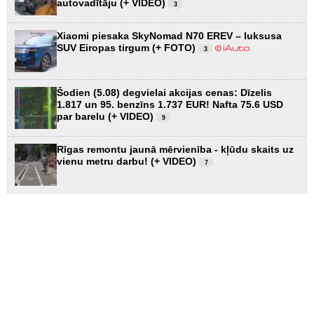
autovadītāju (+ VIDEO)
3
Xiaomi piesaka SkyNomad N70 EREV – luksusa
SUV Eiropas tirgum (+ FOTO)
3
Šodien (5.08) degvielai akcijas cenas: Dīzelis
1.817 un 95. benzīns 1.737 EUR! Nafta 75.6 USD
par barelu (+ VIDEO)
9
Rīgas remontu jaunā mērvienība - kļūdu skaits uz
vienu metru darbu! (+ VIDEO)
7