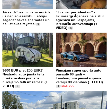
Aizsardzības ministrs norāda
"Zvaniet prezidentam" -
uz nepieciešamību Latvijai
likumsargi Āgenskalnā aiztur
sagādāt savas spārnotās un
agresīvu un, iespējams,
ballistiskās raķetes
iereibušu autovadītāju (+
5
VIDEO)
3
3600 EUR pret 255 EUR?
Pirmajam super sporta auto
Neatradu auto jumta telts
pasaulē 60 gadi –
priekšrocības pret ātri
Lamborghini piesaka īpašo
būvējamo telti uz zemes! (+
versiju 99 vienībās (+ FOTO)
VIDEO)
4
3