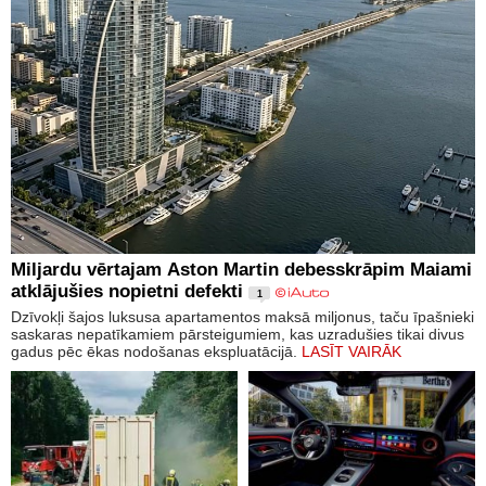
Miljardu vērtajam Aston Martin debesskrāpim Maiami
atklājušies nopietni defekti
1
Dzīvokļi šajos luksusa apartamentos maksā miljonus, taču īpašnieki
saskaras nepatīkamiem pārsteigumiem, kas uzradušies tikai divus
gadus pēc ēkas nodošanas ekspluatācijā.
LASĪT VAIRĀK