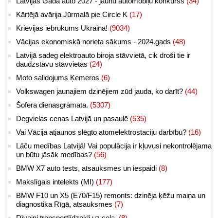
Latvijas Gada auto 2027 - jaunu automobiļu konkurss
(34)
Kārtējā avārija Jūrmalā pie Circle K
(17)
Krievijas iebrukums Ukrainā!
(9034)
Vācijas ekonomiskā norieta sākums - 2024.gads
(48)
Latvijā sadeg elektroauto biroja stāvvietā, cik droši tie ir
daudzstāvu stāvvietās
(24)
Moto salidojums Ķemeros
(6)
Volkswagen jaunajiem dzinējiem zūd jauda, ko darīt?
(44)
Šofera dienasgrāmata.
(5307)
Degvielas cenas Latvijā un pasaulē
(535)
Vai Vācija atjaunos slēgto atomelektrostaciju darbību?
(16)
Lāču medības Latvijā! Vai populācija ir kļuvusi nekontrolējama
un būtu jāsāk medības?
(56)
BMW X7 auto tests, atsauksmes un iespaidi
(8)
Makslīgais intelekts (MI)
(177)
BMW F10 un X5 (E70/F15) remonts: dzinēja ķēžu maiņa un
diagnostika Rīgā, atsauksmes
(7)
Dīvaini transportlīdzekļi uz ceļa.
(8)