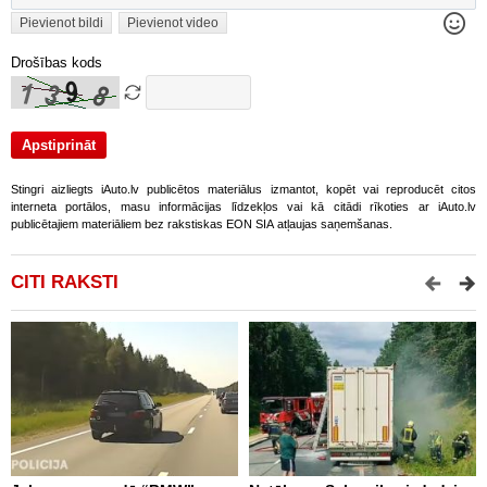
Pievienot bildi
Pievienot video
Drošības kods
Stingri aizliegts iAuto.lv publicētos materiālus izmantot, kopēt vai reproducēt citos
interneta portālos, masu informācijas līdzekļos vai kā citādi rīkoties ar iAuto.lv
publicētajiem materiāliem bez rakstiskas EON SIA atļaujas saņemšanas.
CITI RAKSTI