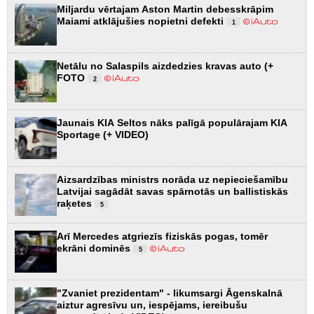
Miljardu vērtajam Aston Martin debesskrāpim
Maiami atklājušies nopietni defekti
1
Netālu no Salaspils aizdedzies kravas auto (+
FOTO
2
Jaunais KIA Seltos nāks palīgā populārajam KIA
Sportage (+ VIDEO)
Aizsardzības ministrs norāda uz nepieciešamību
Latvijai sagādāt savas spārnotās un ballistiskās
raķetes
5
Arī Mercedes atgriezīs fiziskās pogas, tomēr
ekrāni dominēs
5
"Zvaniet prezidentam" - likumsargi Āgenskalnā
aiztur agresīvu un, iespējams, iereibušu