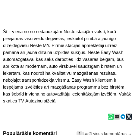
Šī ir viena no no nedaudzajām Neste stacijām valstī, kurā
pieejamas visu veidu degvielas, ieskaitot pilnībā atjaunīgo
dīzeļdegvielu Neste MY. Pirmie stacijas apmeklētāji uzreiz
pamana arī jauna dizaina uzpildes sūkņus. Neste Easy Wash
automazgātava, kas sāks darboties līdz vasaras beigām, būs
aprīkota ar modernām, auto virsbūvei saudzīgām birstēm un
iekārtām, kas nodrošina kvalitatīvu mazgāšanas rezultātu,
nebojājot transportlīdzekļa virsmu. Easy Wash klientiem ir
iespējams izvēlēties arī mazgāšanas programmu bez birstēm,
kas šobrīd ir viena no autovadītāju iecienītākajām izvēlēm. Vairāk
skaties TV Autoziņu sižetā.
Populārākie komentāri
Lasīt visus komentārus →
1