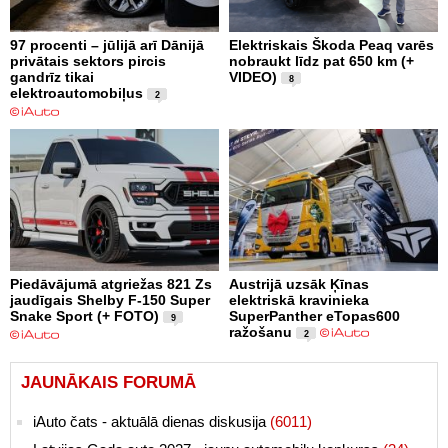
97 procenti – jūlijā arī Dānijā
Elektriskais Škoda Peaq varēs
privātais sektors pircis
nobraukt līdz pat 650 km (+
gandrīz tikai
VIDEO)
8
elektroautomobiļus
2
Piedāvājumā atgriežas 821 Zs
Austrijā uzsāk Ķīnas
jaudīgais Shelby F-150 Super
elektriskā kravinieka
Snake Sport (+ FOTO)
SuperPanther eTopas600
9
ražošanu
2
JAUNĀKAIS FORUMĀ
iAuto čats - aktuālā dienas diskusija
(6011)