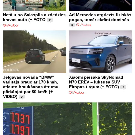
Netālu no Salaspils aizdedzies
Arī Mercedes atgriezīs fiziskās
kravas auto (+ FOTO
pogas, tomēr ekrāni dominēs
2
5
Jelgavas novadā “BMW”
Xiaomi piesaka SkyNomad
vadītājs brauc ar 170 km/h,
N70 EREV – luksusa SUV
atļauto braukšanas ātrumu
Eiropas tirgum (+ FOTO)
3
pārkāpjot par 80 km/h (+
VIDEO)
2