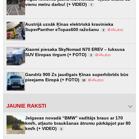
vienu metru darbu! (+ VIDEO)
7
Austrijā uzsāk Ķīnas elektriskā kravinieka
SuperPanther eTopas600 ražošanu
2
Xiaomi piesaka SkyNomad N70 EREV – luksusa
SUV Eiropas tirgum (+ FOTO)
3
Gandrīz 900 Zs jaudīgais Ķīnas superhibrīds būs
pieejams Eiropā (+ FOTO)
10
JAUNIE RAKSTI
Jelgavas novadā “BMW” vadītājs brauc ar 170
km/h, atļauto braukšanas ātrumu pārkāpjot par 80
km/h (+ VIDEO)
2