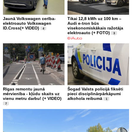
Jaunā Volkswagen cerība-
Tikai 12,8 kWh uz 100 km –
elektroauto Volkswagen
Audi e-tron būs
ID.Cross(+ VIDEO)
visekonomiskākais ražotāja
4
elektroauto (+ FOTO)
3
Rīgas remontu jaunā
Šogad Valsts policijā fiksēti
mērvienība - kļūdu skaits uz
pieci disciplinārpārkāpumi
vienu metru darbu! (+ VIDEO)
alkohola reibumā
1
7