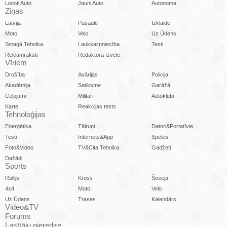
Lietoti Auto
Jauni Auto
Autonoma
Ziņas
Latvijā
Pasaulē
Izklaide
Moto
Velo
Uz Ūdens
Smagā Tehnika
Lauksaimniecība
Testi
Reklāmraksti
Redaktora Izvēle
Vīriem
Drošība
Avārijas
Policija
Akadēmija
Satiksme
Garāžā
Ceļojumi
Militāri
Autoklubi
Karte
Reakcijas tests
Tehnoloģijas
Enerģētika
Tālruņi
Datori&Portatīvie
Testi
Internets&App
Spēles
Foto&Video
TV&Cita Tehnika
Gadžeti
Dažādi
Sports
Rallijs
Kross
Šoseja
4x4
Moto
Velo
Uz Ūdens
Trases
Kalendārs
Video&TV
Forums
Lasītāju pieredze