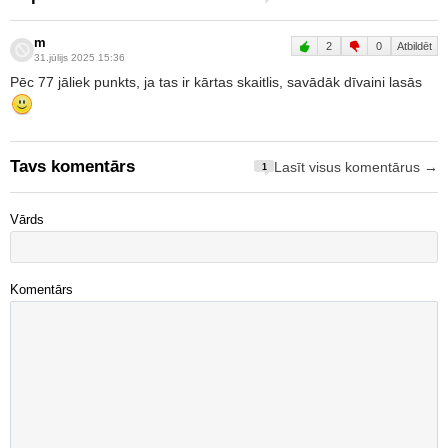
m
2
0
Atbildēt
31.jūlijs 2025 15:36
Pēc 77 jāliek punkts, ja tas ir kārtas skaitlis, savādāk dīvaini lasās
Tavs komentārs
Lasīt visus komentārus →
1
Vārds
Komentārs