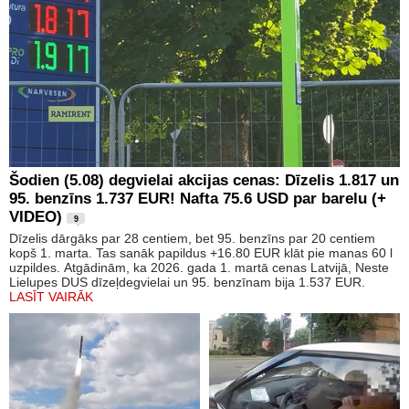
Šodien (5.08) degvielai akcijas cenas: Dīzelis 1.817 un
95. benzīns 1.737 EUR! Nafta 75.6 USD par barelu (+
VIDEO)
9
Dīzelis dārgāks par 28 centiem, bet 95. benzīns par 20 centiem
kopš 1. marta. Tas sanāk papildus +16.80 EUR klāt pie manas 60 l
uzpildes. Atgādinām, ka 2026. gada 1. martā cenas Latvijā, Neste
Lielupes DUS dīzeļdegvielai un 95. benzīnam bija 1.537 EUR.
LASĪT VAIRĀK