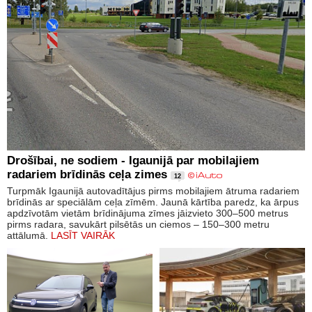
Drošībai, ne sodiem - Igaunijā par mobilajiem
radariem brīdinās ceļa zimes
12
Turpmāk Igaunijā autovadītājus pirms mobilajiem ātruma radariem
brīdinās ar speciālām ceļa zīmēm. Jaunā kārtība paredz, ka ārpus
apdzīvotām vietām brīdinājuma zīmes jāizvieto 300–500 metrus
pirms radara, savukārt pilsētās un ciemos – 150–300 metru
attālumā.
LASĪT VAIRĀK