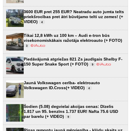
3600 EUR pret 255 EUR? Neatradu auto jumta telts
priekšrocības pret ātri būvējamo telti uz zemes! (+
VIDEO)
4
Tikai 12,8 kWh uz 100 km – Audi e-tron būs
visekonomiskākais ražotāja elektroauto (+ FOTO)
3
Piedāvājumā atgriežas 821 Zs jaudīgais Shelby F-
150 Super Snake Sport (+ FOTO)
9
Jaunā Volkswagen cerība- elektroauto
Volkswagen ID.Cross(+ VIDEO)
4
Šodien (5.08) degvielai akcijas cenas: Dīzelis
1.817 un 95. benzīns 1.737 EUR! Nafta 75.6 USD
par barelu (+ VIDEO)
9
Rīgas remontu jaunā mērvienība - kļūdu skaits uz