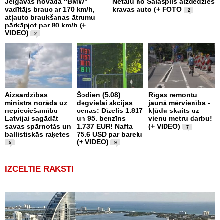
Jelgavas novadā “BMW”
Netālu no Salaspils aizdedzies
P
vadītājs brauc ar 170 km/h,
kravas auto (+ FOTO
S
2
atļauto braukšanas ātrumu
b
pārkāpjot par 80 km/h (+
z
VIDEO)
2
I
Aizsardzības
Šodien (5.08)
Rīgas remontu
n
ministrs norāda uz
degvielai akcijas
jaunā mērvienība -
a
nepieciešamību
cenas: Dīzelis 1.817
kļūdu skaits uz
j
Latvijai sagādāt
un 95. benzīns
vienu metru darbu!
p
savas spārnotās un
1.737 EUR! Nafta
(+ VIDEO)
7
ballistiskās raķetes
75.6 USD par barelu
(+ VIDEO)
5
9
IZCELTIE RAKSTI