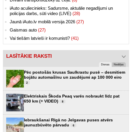
iAuto aculiecinieks: Sadursme, aktuālie negadījumi un
policijas darbs, sūti video (LIVE)
(28)
Jaunā iAuto.lv mobilā versija 2026
(27)
Gaismas auto
(27)
Vai tiešām latvieši ir komunisti?
(41)
LASĪTĀKIE RAKSTI
Dienas
Nedēļas
Pēc postošās krusas Saulkrastu pusē – desmitiem
bojātu automašīnu un zaudējumi ap 100 000 eiro
2
Elektriskais Škoda Peaq varēs nobraukt līdz pat
650 km (+ VIDEO)
8
Iebraukšanai Rīgā no Jelgavas puses atvērs
jaunuzbūvēto pārvadu
6