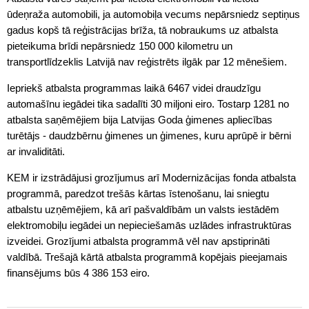
ūdeņraža automobili, ja automobiļa vecums nepārsniedz septiņus
gadus kopš tā reģistrācijas brīža, tā nobraukums uz atbalsta
pieteikuma brīdi nepārsniedz 150 000 kilometru un
transportlīdzeklis Latvijā nav reģistrēts ilgāk par 12 mēnešiem.
Iepriekš atbalsta programmas laikā 6467 videi draudzīgu
automašīnu iegādei tika sadalīti 30 miljoni eiro. Tostarp 1281 no
atbalsta saņēmējiem bija Latvijas Goda ģimenes apliecības
turētājs - daudzbērnu ģimenes un ģimenes, kuru aprūpē ir bērni
ar invaliditāti.
KEM ir izstrādājusi grozījumus arī Modernizācijas fonda atbalsta
programmā, paredzot trešās kārtas īstenošanu, lai sniegtu
atbalstu uzņēmējiem, kā arī pašvaldībām un valsts iestādēm
elektromobiļu iegādei un nepieciešamās uzlādes infrastruktūras
izveidei. Grozījumi atbalsta programmā vēl nav apstiprināti
valdībā. Trešajā kārtā atbalsta programmā kopējais pieejamais
finansējums būs 4 386 153 eiro.