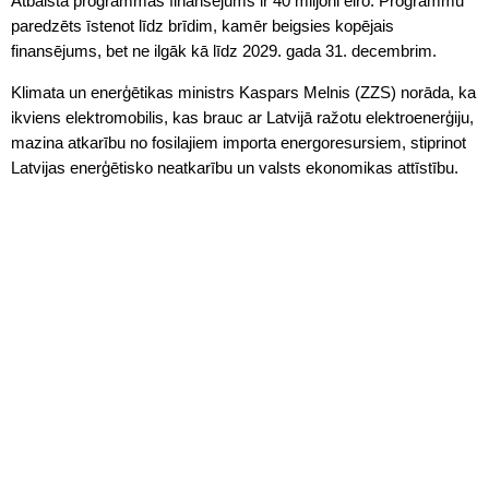
Atbalsta programmas finansējums ir 40 miljoni eiro. Programmu
paredzēts īstenot līdz brīdim, kamēr beigsies kopējais
finansējums, bet ne ilgāk kā līdz 2029. gada 31. decembrim.
Klimata un enerģētikas ministrs Kaspars Melnis (ZZS) norāda, ka
ikviens elektromobilis, kas brauc ar Latvijā ražotu elektroenerģiju,
mazina atkarību no fosilajiem importa energoresursiem, stiprinot
Latvijas enerģētisko neatkarību un valsts ekonomikas attīstību.