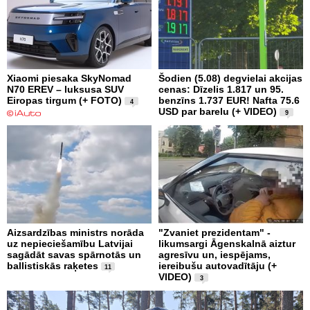
Xiaomi piesaka SkyNomad
Šodien (5.08) degvielai akcijas
N70 EREV – luksusa SUV
cenas: Dīzelis 1.817 un 95.
Eiropas tirgum (+ FOTO)
benzīns 1.737 EUR! Nafta 75.6
4
USD par barelu (+ VIDEO)
9
Aizsardzības ministrs norāda
"Zvaniet prezidentam" -
uz nepieciešamību Latvijai
likumsargi Āgenskalnā aiztur
sagādāt savas spārnotās un
agresīvu un, iespējams,
ballistiskās raķetes
iereibušu autovadītāju (+
11
VIDEO)
3