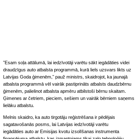
"Esam soļa attālumā, lai iedzīvotāji varētu sākt iegādāties videi
draudzīgus auto atbalsta programmā, kurā liels uzsvars likts uz
Latvijas Goda ģimenēm," pauž ministrs, skaidrojot, ka jaunajā
atbalsta programmā vēl vairāk pastiprināts atbalsts daudzbērnu
ģimenēm, palielinot atbalsta apmēru atbilstoši bērnu skaitam.
Ģimenes ar četriem, pieciem, sešiem un vairāk bērniem saņems
lielāku atbalstu.
Melnis skaidro, ka auto tirgotāju reģistrēšana ir pēdējais
sagatavošanās posms, lai Latvijas iedzīvotāji varētu
iegādāties auto ar Emisijas kvotu izsolīšanas instrumenta
finansējuma atbalstu, kas izmantojams tikai zaļo tehnoloģiju