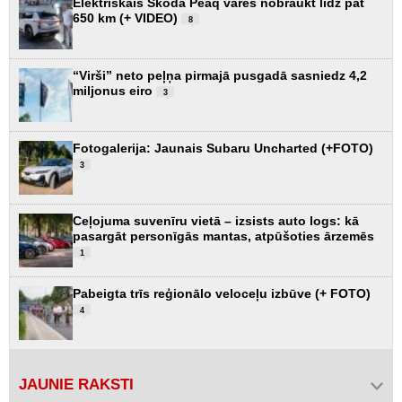
Elektriskais Škoda Peaq varēs nobraukt līdz pat
650 km (+ VIDEO)
8
“Virši” neto peļņa pirmajā pusgadā sasniedz 4,2
miljonus eiro
3
Fotogalerija: Jaunais Subaru Uncharted (+FOTO)
3
Ceļojuma suvenīru vietā – izsists auto logs: kā
pasargāt personīgās mantas, atpūšoties ārzemēs
1
Pabeigta trīs reģionālo veloceļu izbūve (+ FOTO)
4
JAUNIE RAKSTI