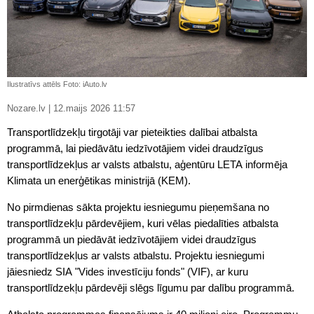
Ilustratīvs attēls Foto: iAuto.lv
Nozare.lv | 12.maijs 2026 11:57
Transportlīdzekļu tirgotāji var pieteikties dalībai atbalsta
programmā, lai piedāvātu iedzīvotājiem videi draudzīgus
transportlīdzekļus ar valsts atbalstu, aģentūru LETA informēja
Klimata un enerģētikas ministrijā (KEM).
No pirmdienas sākta projektu iesniegumu pieņemšana no
transportlīdzekļu pārdevējiem, kuri vēlas piedalīties atbalsta
programmā un piedāvāt iedzīvotājiem videi draudzīgus
transportlīdzekļus ar valsts atbalstu. Projektu iesniegumi
jāiesniedz SIA "Vides investīciju fonds" (VIF), ar kuru
transportlīdzekļu pārdevēji slēgs līgumu par dalību programmā.