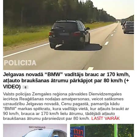
Jelgavas novadā “BMW” vadītājs brauc ar 170 km/h,
atļauto braukšanas ātrumu pārkāpjot par 80 km/h (+
VIDEO)
6
Valsts policijas Zemgales reģiona pārvaldes Dienvidzemgales
iecirkņa Reaģēšanas nodaļas amatpersonas, veicot satiksmes
uzraudzību Jelgavas novadā, Cenu pagastā, pamanīja kādu
“BMW” markas spēkratu, kura vadītājs vietā, kur atļauts braukt ar
90 km/h, brauca ar 170 km/h lielu ātrumu, tādējādi atļauto
braukšanas ātrumu pārsniedzot par 80 km/h.
LASĪT VAIRĀK