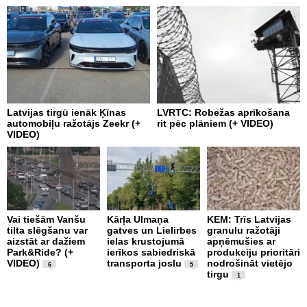
Latvijas tirgū ienāk Ķīnas
LVRTC: Robežas aprīkošana
M
automobiļu ražotājs Zeekr (+
rit pēc plāniem (+ VIDEO)
v
VIDEO)
v
g
Vai tiešām Vanšu
Kārļa Ulmaņa
KEM: Trīs Latvijas
tilta slēgšanu var
gatves un Lielirbes
granulu ražotāji
“
aizstāt ar dažiem
ielas krustojumā
apņēmušies ar
p
Park&Ride? (+
ierīkos sabiedriskā
produkciju prioritāri
s
VIDEO)
transporta joslu
nodrošināt vietējo
m
6
5
tirgu
1