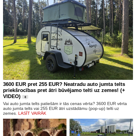
3600 EUR pret 255 EUR? Neatradu auto jumta telts
priekšrocības pret ātri būvējamo telti uz zemes! (+
VIDEO)
8
Vai auto jumta telts patiešām ir tās cenas vērta? 3600 EUR vērta
auto jumta telts vai 255 EUR ātri uzstādāmu (pop-up) telti uz
zemes.
LASĪT VAIRĀK