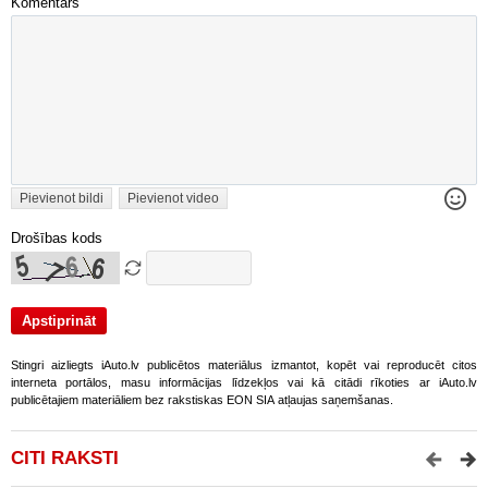
Komentārs
Pievienot bildi
Pievienot video
Drošības kods
Stingri aizliegts iAuto.lv publicētos materiālus izmantot, kopēt vai reproducēt citos
interneta portālos, masu informācijas līdzekļos vai kā citādi rīkoties ar iAuto.lv
publicētajiem materiāliem bez rakstiskas EON SIA atļaujas saņemšanas.
CITI RAKSTI