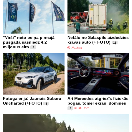
“Virši” neto peļņa pirmajā
Netālu no Salaspils aizdedzies
pusgadā sasniedz 4,2
kravas auto (+ FOTO)
12
miljonus eiro
3
Fotogalerija: Jaunais Subaru
Arī Mercedes atgriezīs fiziskās
Uncharted (+FOTO)
pogas, tomēr ekrāni dominēs
3
6