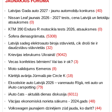
JAUNĀKAIS FORUMĀ
Latvijas Gada auto 2027 - jaunu automobiļu konkurss
(40)
Nissan Leaf jaunais 2026 - 2027 tests, cena Latvijā un lietotāju
atsauksmes
(0)
KTM 390 Enduro R motocikla tests 2026, atsauksmes
(0)
Šofera dienasgrāmata.
(5308)
Latvijā sadeg elektroauto biroja stāvvietā, cik droši tie ir
daudzstāvu stāvvietās
(32)
Krievijas iebrukums Ukrainā!
(9042)
Vecas konfektes bērniem! Vai tas ir ok?
(3)
Moto salidojums Ķemeros
(8)
Kārtējā avārija Jūrmalā pie Circle K
(18)
Eksotiskie auto Latvijā 2026 – varenauto Rīgā, reti auto un
iAuto carspotting
(79)
iAuto čats - aktuālā dienas diskusija
(6011)
Vācijas ekonomiskā norieta sākums - 2024.gads
(48)
Volkswagen jaunajiem dzinējiem zūd jauda, ko darīt?
(44)