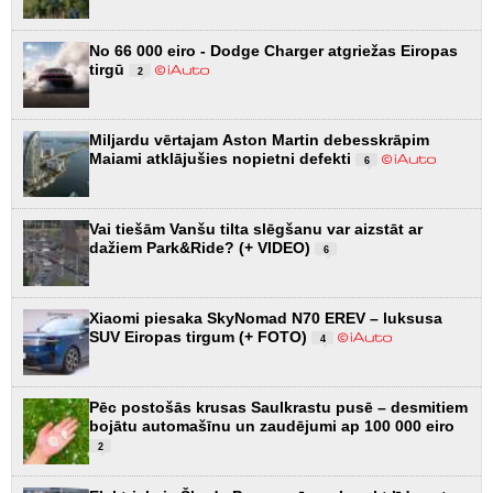
No 66 000 eiro - Dodge Charger atgriežas Eiropas
tirgū
2
Miljardu vērtajam Aston Martin debesskrāpim
Maiami atklājušies nopietni defekti
6
Vai tiešām Vanšu tilta slēgšanu var aizstāt ar
dažiem Park&Ride? (+ VIDEO)
6
Xiaomi piesaka SkyNomad N70 EREV – luksusa
SUV Eiropas tirgum (+ FOTO)
4
Pēc postošās krusas Saulkrastu pusē – desmitiem
bojātu automašīnu un zaudējumi ap 100 000 eiro
2