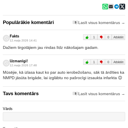
Populārākie komentāri
Lasīt visus komentārus →
5
Fakts
1
0
Atbildēt
12.maijs 2026 14:41
Dažiem tirgotājiem jau rindas līdz nākošajam gadam.
Uzmanīgi!
1
0
Atbildēt
12.maijs 2026 17:48
Mūsējie, kā izlasa kaut ko par auto ierobežošanu, sāk tā ārdīties ka
NMPD jāsūta brigāde, lai izglābtu no pašrocīgi izsaukta infarkta 😊
Tavs komentārs
Lasīt visus komentārus →
5
Vārds