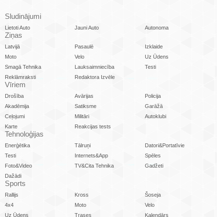
Sludinājumi
Lietoti Auto
Jauni Auto
Autonoma
Ziņas
Latvijā
Pasaulē
Izklaide
Moto
Velo
Uz Ūdens
Smagā Tehnika
Lauksaimniecība
Testi
Reklāmraksti
Redaktora Izvēle
Vīriem
Drošība
Avārijas
Policija
Akadēmija
Satiksme
Garāžā
Ceļojumi
Militāri
Autoklubi
Karte
Reakcijas tests
Tehnoloģijas
Enerģētika
Tālruņi
Datori&Portatīvie
Testi
Internets&App
Spēles
Foto&Video
TV&Cita Tehnika
Gadžeti
Dažādi
Sports
Rallijs
Kross
Šoseja
4x4
Moto
Velo
Uz Ūdens
Trases
Kalendārs