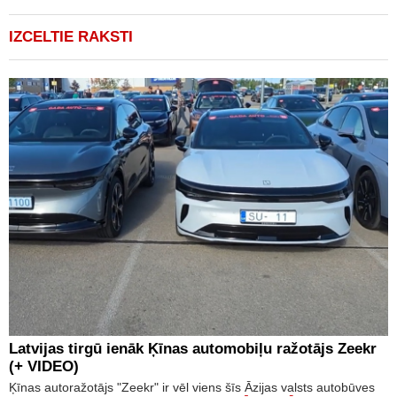
IZCELTIE RAKSTI
Latvijas tirgū ienāk Ķīnas automobiļu ražotājs Zeekr
(+ VIDEO)
Ķīnas autoražotājs "Zeekr" ir vēl viens šīs Āzijas valsts autobūves