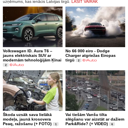
uzņēmums, kas ienācis Latvijas tirgū.
LASĪT VAIRĀK
Volkswagen ID. Aura T6 –
No 66 000 eiro - Dodge
jauns elektriskais SUV ar
Charger atgriežas Eiropas
modernām tehnoloģijām Ķīnai
tirgū
2
2
Škoda uzsāk sava lielākā
Vai tiešām Vanšu tilta
modeļa, jaunā krosovera
slēgšanu var aizstāt ar dažiem
Peaq, ražošanu (+ FOTO)
Park&Ride? (+ VIDEO)
1
6