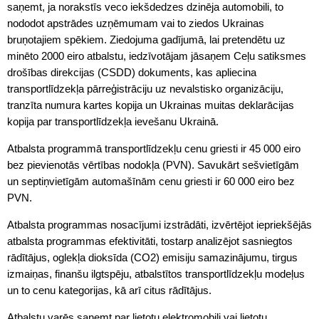
saņemt, ja norakstīs veco iekšdedzes dzinēja automobili, to
nododot apstrādes uzņēmumam vai to ziedos Ukrainas
bruņotajiem spēkiem. Ziedojuma gadījumā, lai pretendētu uz
minēto 2000 eiro atbalstu, iedzīvotājam jāsaņem Ceļu satiksmes
drošības direkcijas (CSDD) dokuments, kas apliecina
transportlīdzekļa pārreģistrāciju uz nevalstisko organizāciju,
tranzīta numura kartes kopija un Ukrainas muitas deklarācijas
kopija par transportlīdzekļa ievešanu Ukrainā.
Atbalsta programmā transportlīdzekļu cenu griesti ir 45 000 eiro
bez pievienotās vērtības nodokļa (PVN). Savukārt sešvietīgām
un septiņvietīgām automašīnām cenu griesti ir 60 000 eiro bez
PVN.
Atbalsta programmas nosacījumi izstrādāti, izvērtējot iepriekšējās
atbalsta programmas efektivitāti, tostarp analizējot sasniegtos
rādītājus, oglekļa dioksīda (CO2) emisiju samazinājumu, tirgus
izmaiņas, finanšu ilgtspēju, atbalstītos transportlīdzekļu modeļus
un to cenu kategorijas, kā arī citus rādītājus.
Atbalstu varēs saņemt par lietotu elektromobili vai lietotu