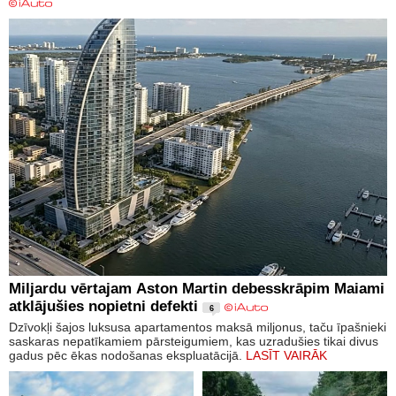
Miljardu vērtajam Aston Martin debesskrāpim Maiami
atklājušies nopietni defekti
6
Dzīvokļi šajos luksusa apartamentos maksā miljonus, taču īpašnieki
saskaras nepatīkamiem pārsteigumiem, kas uzradušies tikai divus
gadus pēc ēkas nodošanas ekspluatācijā.
LASĪT VAIRĀK