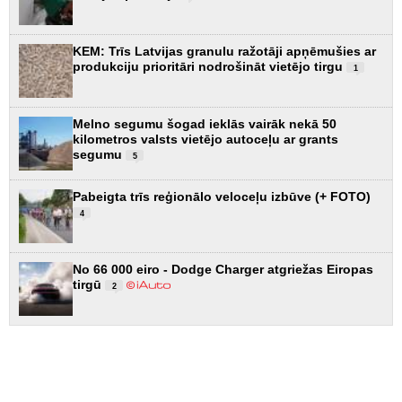
KEM: Trīs Latvijas granulu ražotāji apņēmušies ar
produkciju prioritāri nodrošināt vietējo tirgu
1
Melno segumu šogad ieklās vairāk nekā 50
kilometros valsts vietējo autoceļu ar grants
segumu
5
Pabeigta trīs reģionālo veloceļu izbūve (+ FOTO)
4
No 66 000 eiro - Dodge Charger atgriežas Eiropas
tirgū
2