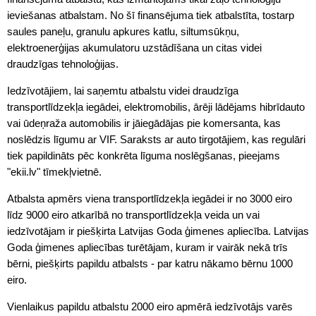
ieviešanas atbalstam. No šī finansējuma tiek atbalstīta, tostarp
saules paneļu, granulu apkures katlu, siltumsūkņu,
elektroenerģijas akumulatoru uzstādīšana un citas videi
draudzīgas tehnoloģijas.
Iedzīvotājiem, lai saņemtu atbalstu videi draudzīga
transportlīdzekļa iegādei, elektromobilis, ārēji lādējams hibrīdauto
vai ūdeņraža automobilis ir jāiegādājas pie komersanta, kas
noslēdzis līgumu ar VIF. Saraksts ar auto tirgotājiem, kas regulāri
tiek papildināts pēc konkrēta līguma noslēgšanas, pieejams
"ekii.lv" tīmekļvietnē.
Atbalsta apmērs viena transportlīdzekļa iegādei ir no 3000 eiro
līdz 9000 eiro atkarībā no transportlīdzekļa veida un vai
iedzīvotājam ir piešķirta Latvijas Goda ģimenes apliecība. Latvijas
Goda ģimenes apliecības turētājam, kuram ir vairāk nekā trīs
bērni, piešķirts papildu atbalsts - par katru nākamo bērnu 1000
eiro.
Vienlaikus papildu atbalstu 2000 eiro apmērā iedzīvotājs varēs