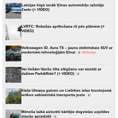
Latvijas tirgū ienāk Ķīnas automobiļu ražotājs
Zeekr (+ VIDEO)
LVRTC: Robežas aprīkošana rit pēc plāniem (+
VIDEO)
Volkswagen ID. Aura T6 – jauns elektriskais SUV ar
modernām tehnoloģijām Ķīnai
2
Vai tiešām Vanšu tilta slēgšanu var aizstāt ar
dažiem Park&Ride? (+ VIDEO)
6
Kārļa Ulmaņa gatves un Lielirbes ielas krustojumā
ierīkos sabiedriskā transporta joslu
5
Mēneša laikā aizturēti kārtējie degvielas uzpildes
staciju apzadzēji
1