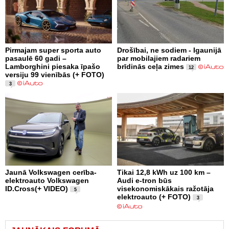
Pirmajam super sporta auto
Drošībai, ne sodiem - Igaunijā
pasaulē 60 gadi –
par mobilajiem radariem
Lamborghini piesaka īpašo
brīdinās ceļa zimes
12
versiju 99 vienībās (+ FOTO)
3
Jaunā Volkswagen cerība-
Tikai 12,8 kWh uz 100 km –
elektroauto Volkswagen
Audi e-tron būs
ID.Cross(+ VIDEO)
visekonomiskākais ražotāja
5
elektroauto (+ FOTO)
3