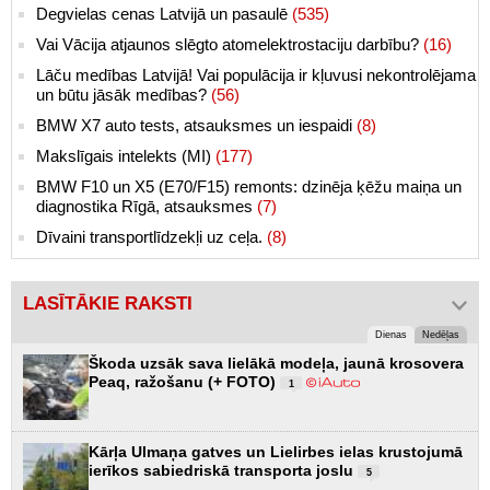
Degvielas cenas Latvijā un pasaulē
(535)
Vai Vācija atjaunos slēgto atomelektrostaciju darbību?
(16)
Lāču medības Latvijā! Vai populācija ir kļuvusi nekontrolējama
un būtu jāsāk medības?
(56)
BMW X7 auto tests, atsauksmes un iespaidi
(8)
Makslīgais intelekts (MI)
(177)
BMW F10 un X5 (E70/F15) remonts: dzinēja ķēžu maiņa un
diagnostika Rīgā, atsauksmes
(7)
Dīvaini transportlīdzekļi uz ceļa.
(8)
LASĪTĀKIE RAKSTI
Dienas
Nedēļas
Škoda uzsāk sava lielākā modeļa, jaunā krosovera
Peaq, ražošanu (+ FOTO)
1
Kārļa Ulmaņa gatves un Lielirbes ielas krustojumā
ierīkos sabiedriskā transporta joslu
5