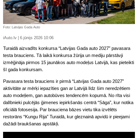
Foto: Latvijas Gada Auto
iAuto.lv | 6.jūnijs 2026 10:06
Turaidā aizvadīts konkursa “Latvijas Gada auto 2027” pavasara
testa brauciens. Tā laikā konkursa žūrija un mediju pārstāvji
izmēģināja pirmos 15 jaunākos auto modeļus Latvijā, kas pieteikti
šī gada konkursam.
Pavasara testa brauciens ir pirmā “Latvijas Gada auto 2027”
aktivitāte ar mērķi iepazīties gan ar Latvijā līdz šim neredzētiem
auto modeļiem, gan autobūves tendencēm kopumā. No rīta visi
dalībnieki pulcējās ģimenes iepirkšanās centrā “Sāga”, kur notika
oficiālā fotosesija. Par brauciena bāzes vietu tika izvēlēts
restorāns “Kungu Rija” Turaidā, kur gleznainā apvidū ir pieejami
dažādi braukšanas apstākļi.