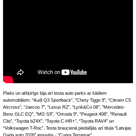
Plašs un atšķirīgs bija arī testa auto parks ar šādiem
automobiļiem: “Audi Q3 Sportback”, “Chery Tiggo 9”, “Citroen C5
Aircross”, “Jaecoo 7”, “Lexus RZ”, “Lynk&Co 08”, “Mercedes-
Benz GLC EQ”, “MG S9”, “Omoda 9”, “Peugeot 408”, “Renault
Clio”, “Toyota bZ4X”, “Toyota C-HR+”, “Toyota RAV4” un
“Volkswagen T-Roc”. Testa braucienā piedalījās arī titula “Latvijas
Gada auto 2026” ieguvējs - “Cupra Terramar”.