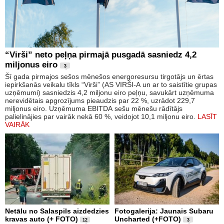
“Virši” neto peļņa pirmajā pusgadā sasniedz 4,2
miljonus eiro
3
Šī gada pirmajos sešos mēnešos energoresursu tirgotājs un ērtas
iepirkšanās veikalu tīkls “Virši” (AS VIRŠI-A un ar to saistītie grupas
uzņēmumi) sasniedzis 4,2 miljonu eiro peļņu, savukārt uzņēmuma
nerevidētais apgrozījums pieaudzis par 22 %, uzrādot 229,7
miljonus eiro. Uzņēmuma EBITDA sešu mēnešu rādītājs
palielinājies par vairāk nekā 60 %, veidojot 10,1 miljonu eiro.
LASĪT
VAIRĀK
Netālu no Salaspils aizdedzies
Fotogalerija: Jaunais Subaru
kravas auto (+ FOTO)
Uncharted (+FOTO)
12
3