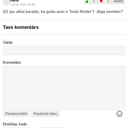
Haha
0
0
Atbildēt
7.jūnijs 2026 22:08
Q1 jau atkal parāda, ka gada auto ir Tesla Model Y. Jēga ņemties?
Tavs komentārs
Vārds
Komentārs
Pievienot bildi
Pievienot video
Drošības kods