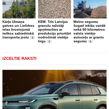
Kārļa Ulmaņa
KEM: Trīs Latvijas
Melno segumu
F
gatves un Lielirbes
granulu ražotāji
šogad ieklās vairāk
J
ielas krustojumā
apņēmušies ar
nekā 50 kilometros
U
ierīkos sabiedriskā
produkciju prioritāri
valsts vietējo
transporta joslu
nodrošināt vietējo
autoceļu ar grants
3
tirgu
segumu
1
3
IZCELTIE RAKSTI