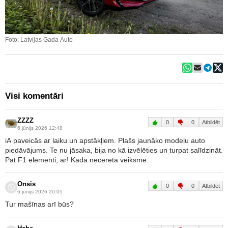
Foto: Latvijas Gada Auto
Visi komentāri
ZZZZ
0
0
Atbildēt
6.jūnijs 2026 12:48
iA paveicās ar laiku un apstākļiem. Plašs jaunāko modeļu auto
piedāvājums. Te nu jāsaka, bija no kā izvēlēties un turpat salīdzināt.
Pat F1 elementi, ar! Kāda necerēta veiksme.
Onsis
0
0
Atbildēt
6.jūnijs 2026 20:05
Tur mašīnas arī būs?