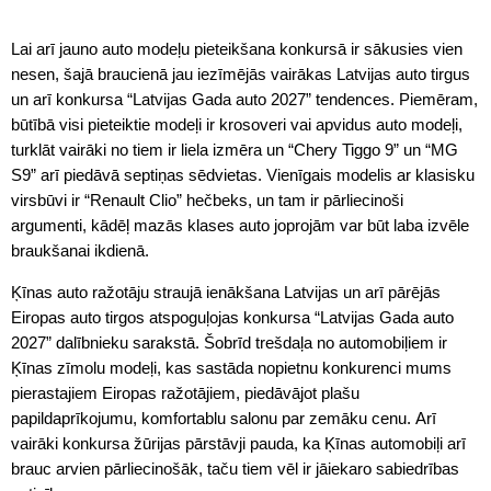
Lai arī jauno auto modeļu pieteikšana konkursā ir sākusies vien
nesen, šajā braucienā jau iezīmējās vairākas Latvijas auto tirgus
un arī konkursa “Latvijas Gada auto 2027” tendences. Piemēram,
būtībā visi pieteiktie modeļi ir krosoveri vai apvidus auto modeļi,
turklāt vairāki no tiem ir liela izmēra un “Chery Tiggo 9” un “MG
S9” arī piedāvā septiņas sēdvietas. Vienīgais modelis ar klasisku
virsbūvi ir “Renault Clio” hečbeks, un tam ir pārliecinoši
argumenti, kādēļ mazās klases auto joprojām var būt laba izvēle
braukšanai ikdienā.
Ķīnas auto ražotāju straujā ienākšana Latvijas un arī pārējās
Eiropas auto tirgos atspoguļojas konkursa “Latvijas Gada auto
2027” dalībnieku sarakstā. Šobrīd trešdaļa no automobiļiem ir
Ķīnas zīmolu modeļi, kas sastāda nopietnu konkurenci mums
pierastajiem Eiropas ražotājiem, piedāvājot plašu
papildaprīkojumu, komfortablu salonu par zemāku cenu. Arī
vairāki konkursa žūrijas pārstāvji pauda, ka Ķīnas automobiļi arī
brauc arvien pārliecinošāk, taču tiem vēl ir jāiekaro sabiedrības