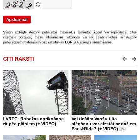
Stingri aizliegts iAuto.lv publicētos materiālus izmantot, kopēt vai reproducēt citos
interneta portālos, masu informācijas līdzekļos vai kā citādi rīkoties ar iAuto.lv
publicētajiem materiāliem bez rakstiskas EON SIA atļaujas saņemšanas.
CITI RAKSTI
LVRTC: Robežas aprīkošana
Vai tiešām Vanšu tilta
P
rit pēc plāniem (+ VIDEO)
slēgšanu var aizstāt ar dažiem
v
Park&Ride? (+ VIDEO)
5