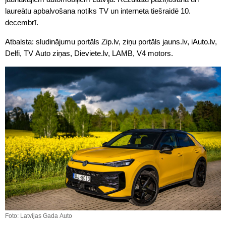
laureātu apbalvošana notiks TV un interneta tiešraidē 10.
decembrī.
Atbalsta: sludinājumu portāls Zip.lv, ziņu portāls jauns.lv, iAuto.lv,
Delfi, TV Auto ziņas, Dieviete.lv, LAMB, V4 motors.
Foto: Latvijas Gada Auto