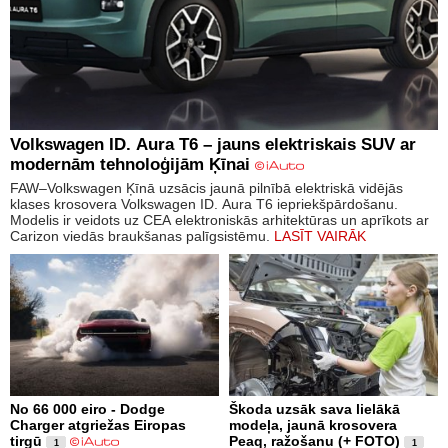
Volkswagen ID. Aura T6 – jauns elektriskais SUV ar
modernām tehnoloģijām Ķīnai
FAW–Volkswagen Ķīnā uzsācis jaunā pilnībā elektriskā vidējās
klases krosovera Volkswagen ID. Aura T6 iepriekšpārdošanu.
Modelis ir veidots uz CEA elektroniskās arhitektūras un aprīkots ar
Carizon viedās braukšanas palīgsistēmu.
LASĪT VAIRĀK
No 66 000 eiro - Dodge
Škoda uzsāk sava lielākā
Charger atgriežas Eiropas
modeļa, jaunā krosovera
tirgū
Peaq, ražošanu (+ FOTO)
1
1