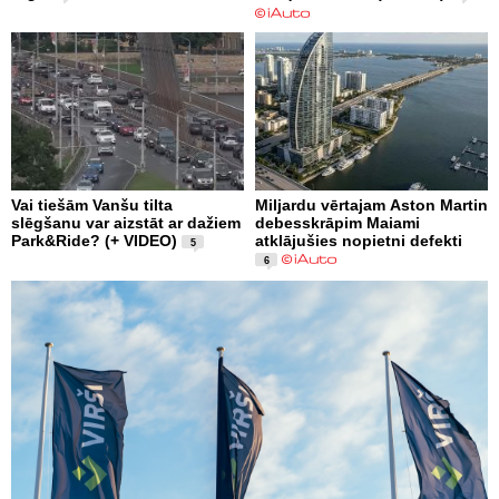
Vai tiešām Vanšu tilta
Miljardu vērtajam Aston Martin
slēgšanu var aizstāt ar dažiem
debesskrāpim Maiami
Park&Ride? (+ VIDEO)
atklājušies nopietni defekti
5
6