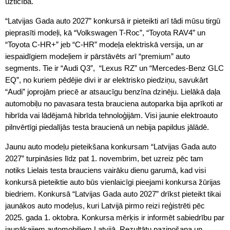
uzticība.
“Latvijas Gada auto 2027” konkursā ir pieteikti arī tādi mūsu tirgū
pieprasīti modeļi, kā “Volkswagen T-Roc”, “Toyota RAV4” un
“Toyota C-HR+” jeb “C-HR” modeļa elektriskā versija, un ar
iespaidīgiem modeļiem ir pārstāvēts arī “premium” auto
segments. Tie ir “Audi Q3”, “Lexus RZ” un “Mercedes-Benz GLC
EQ”, no kuriem pēdējie divi ir ar elektrisko piedziņu, savukārt
“Audi” joprojām priecē ar atsaucīgu benzīna dzinēju. Lielākā daļa
automobiļu no pavasara testa brauciena autoparka bija aprīkoti ar
hibrīda vai lādējamā hibrīda tehnoloģijām. Visi jaunie elektroauto
pilnvērtīgi piedalījās testa braucienā un nebija papildus jālādē.
Jaunu auto modeļu pieteikšana konkursam “Latvijas Gada auto
2027” turpināsies līdz pat 1. novembrim, bet uzreiz pēc tam
notiks Lielais testa brauciens vairāku dienu garumā, kad visi
konkursā pieteiktie auto būs vienlaicīgi pieejami konkursa žūrijas
biedriem. Konkursā “Latvijas Gada auto 2027” drīkst pieteikt tikai
jaunākos auto modeļus, kuri Latvijā pirmo reizi reģistrēti pēc
2025. gada 1. oktobra. Konkursa mērķis ir informēt sabiedrību par
jaunākajiem automobiļiem Latvijā. Rezultātu paziņošana un