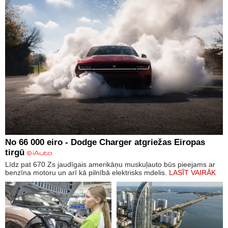
No 66 000 eiro - Dodge Charger atgriežas Eiropas
tirgū
Līdz pat 670 Zs jaudīgais amerikāņu muskuļauto būs pieejams ar
benzīna motoru un arī kā pilnībā elektrisks mdelis.
LASĪT VAIRĀK