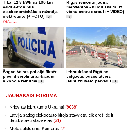
Tikai 12,8 kWh uz 100 km –
Rīgas remontu jaunā
Audi e-tron būs
mērvienība - kļūdu skaits uz
visekonomiskākais ražotāja
vienu metru darbu! (+ VIDEO)
elektroauto (+ FOTO)
3
7
Šogad Valsts policijā fiksēti
Iebraukšanai Rīgā no
pieci disciplinārpārkāpumi
Jelgavas puses atvērs
alkohola reibumā
jaunuzbūvēto pārvadu
2
6
JAUNĀKAIS FORUMĀ
Krievijas iebrukums Ukrainā!
(9038)
Latvijā sadeg elektroauto biroja stāvvietā, cik droši tie ir
daudzstāvu stāvvietās
(31)
Moto salidojums Ķemeros
(7)