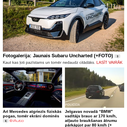
Fotogalerija: Jaunais Subaru Uncharted (+FOTO)
3
Kaut kas ļoti pazīstams un tomēr nedaudz citādāks.
LASĪT VAIRĀK
Arī Mercedes atgriezīs fiziskās
Jelgavas novadā “BMW”
pogas, tomēr ekrāni dominēs
vadītājs brauc ar 170 km/h,
atļauto braukšanas ātrumu
6
pārkāpjot par 80 km/h (+