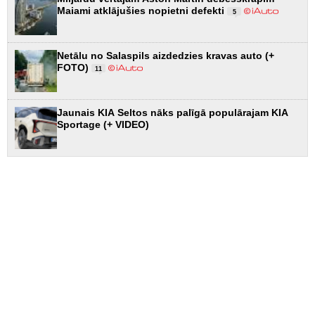
Maiami atklājušies nopietni defekti
5
Netālu no Salaspils aizdedzies kravas auto (+
FOTO)
11
Jaunais KIA Seltos nāks palīgā populārajam KIA
Sportage (+ VIDEO)