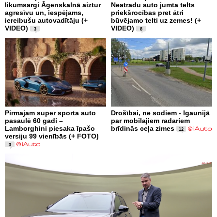
likumsargi Āgenskalnā aiztur
Neatradu auto jumta telts
agresīvu un, iespējams,
priekšrocības pret ātri
iereibušu autovadītāju (+
būvējamo telti uz zemes! (+
VIDEO)
VIDEO)
3
8
Pirmajam super sporta auto
Drošībai, ne sodiem - Igaunijā
pasaulē 60 gadi –
par mobilajiem radariem
Lamborghini piesaka īpašo
brīdinās ceļa zimes
12
versiju 99 vienībās (+ FOTO)
3