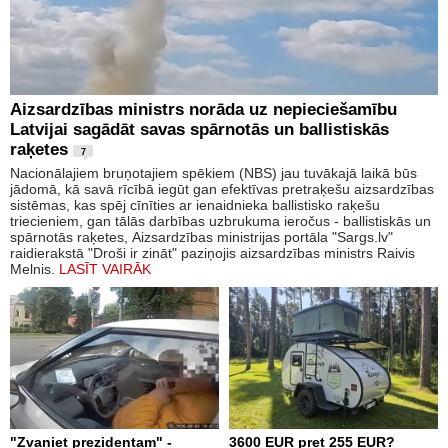
Aizsardzības ministrs norāda uz nepieciešamību
Latvijai sagādāt savas spārnotās un ballistiskās
raķetes
7
Nacionālajiem bruņotajiem spēkiem (NBS) jau tuvākajā laikā būs
jādomā, kā savā rīcībā iegūt gan efektīvas pretraķešu aizsardzības
sistēmas, kas spēj cīnīties ar ienaidnieka ballistisko raķešu
triecieniem, gan tālās darbības uzbrukuma ieročus - ballistiskās un
spārnotās raķetes, Aizsardzības ministrijas portāla "Sargs.lv"
raidierakstā "Droši ir zināt" paziņojis aizsardzības ministrs Raivis
Melnis.
LASĪT VAIRĀK
"Zvaniet prezidentam" -
3600 EUR pret 255 EUR?