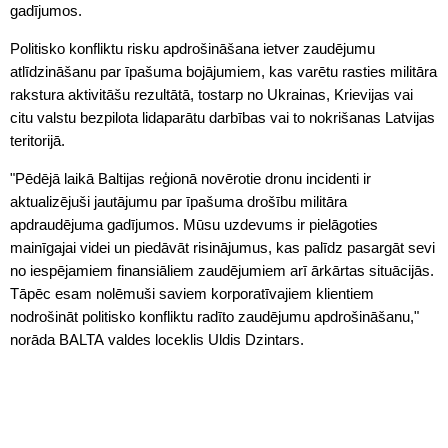
gadījumos.
Politisko konfliktu risku apdrošināšana ietver zaudējumu
atlīdzināšanu par īpašuma bojājumiem, kas varētu rasties militāra
rakstura aktivitāšu rezultātā, tostarp no Ukrainas, Krievijas vai
citu valstu bezpilota lidaparātu darbības vai to nokrišanas Latvijas
teritorijā.
"Pēdējā laikā Baltijas reģionā novērotie dronu incidenti ir
aktualizējuši jautājumu par īpašuma drošību militāra
apdraudējuma gadījumos. Mūsu uzdevums ir pielāgoties
mainīgajai videi un piedāvāt risinājumus, kas palīdz pasargāt sevi
no iespējamiem finansiāliem zaudējumiem arī ārkārtas situācijās.
Tāpēc esam nolēmuši saviem korporatīvajiem klientiem
nodrošināt politisko konfliktu radīto zaudējumu apdrošināšanu,"
norāda BALTA valdes loceklis Uldis Dzintars.