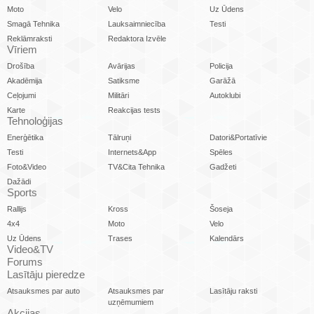
Moto
Velo
Uz Ūdens
Smagā Tehnika
Lauksaimniecība
Testi
Reklāmraksti
Redaktora Izvēle
Vīriem
Drošība
Avārijas
Policija
Akadēmija
Satiksme
Garāžā
Ceļojumi
Militāri
Autoklubi
Karte
Reakcijas tests
Tehnoloģijas
Enerģētika
Tālruņi
Datori&Portatīvie
Testi
Internets&App
Spēles
Foto&Video
TV&Cita Tehnika
Gadžeti
Dažādi
Sports
Rallijs
Kross
Šoseja
4x4
Moto
Velo
Uz Ūdens
Trases
Kalendārs
Video&TV
Forums
Lasītāju pieredze
Atsauksmes par auto
Atsauksmes par
Lasītāju raksti
uzņēmumiem
Akcijas