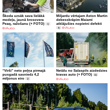
Škoda uzsāk sava lielākā
Miljardu vērtajam Aston Martin
modeļa, jaunā krosovera
debesskrāpim Maiami
Peaq, ražošanu (+ FOTO)
atklājušies nopietni defekti
1
5
“Virši” neto peļņa pirmajā
Netālu no Salaspils aizdedzies
pusgadā sasniedz 4,2
kravas auto (+ FOTO)
11
miljonus eiro
2