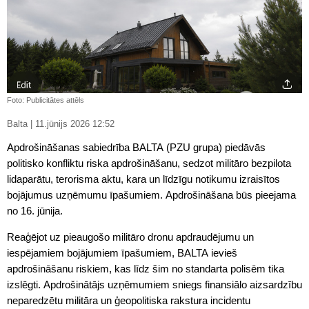
Foto: Publicitātes attēls
Balta | 11.jūnijs 2026 12:52
Apdrošināšanas sabiedrība BALTA (PZU grupa) piedāvās
politisko konfliktu riska apdrošināšanu, sedzot militāro bezpilota
lidaparātu, terorisma aktu, kara un līdzīgu notikumu izraisītos
bojājumus uzņēmumu īpašumiem. Apdrošināšana būs pieejama
no 16. jūnija.
Reaģējot uz pieaugošo militāro dronu apdraudējumu un
iespējamiem bojājumiem īpašumiem, BALTA ievieš
apdrošināšanu riskiem, kas līdz šim no standarta polisēm tika
izslēgti. Apdrošinātājs uzņēmumiem sniegs finansiālo aizsardzību
neparedzētu militāra un ģeopolitiska rakstura incidentu