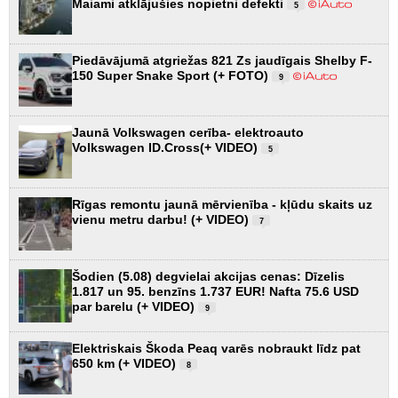
Maiami atklājušies nopietni defekti
5
Piedāvājumā atgriežas 821 Zs jaudīgais Shelby F-
150 Super Snake Sport (+ FOTO)
9
Jaunā Volkswagen cerība- elektroauto
Volkswagen ID.Cross(+ VIDEO)
5
Rīgas remontu jaunā mērvienība - kļūdu skaits uz
vienu metru darbu! (+ VIDEO)
7
Šodien (5.08) degvielai akcijas cenas: Dīzelis
1.817 un 95. benzīns 1.737 EUR! Nafta 75.6 USD
par barelu (+ VIDEO)
9
Elektriskais Škoda Peaq varēs nobraukt līdz pat
650 km (+ VIDEO)
8