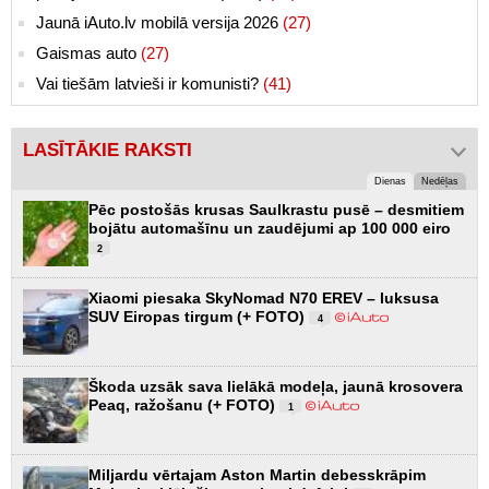
Jaunā iAuto.lv mobilā versija 2026
(27)
Gaismas auto
(27)
Vai tiešām latvieši ir komunisti?
(41)
LASĪTĀKIE RAKSTI
Dienas
Nedēļas
Pēc postošās krusas Saulkrastu pusē – desmitiem
bojātu automašīnu un zaudējumi ap 100 000 eiro
2
Xiaomi piesaka SkyNomad N70 EREV – luksusa
SUV Eiropas tirgum (+ FOTO)
4
Škoda uzsāk sava lielākā modeļa, jaunā krosovera
Peaq, ražošanu (+ FOTO)
1
Miljardu vērtajam Aston Martin debesskrāpim