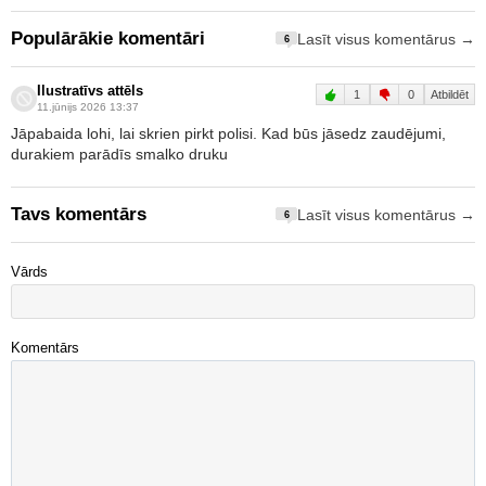
Populārākie komentāri
Lasīt visus komentārus →
6
Ilustratīvs attēls
1
0
Atbildēt
11.jūnijs 2026 13:37
Jāpabaida lohi, lai skrien pirkt polisi. Kad būs jāsedz zaudējumi,
durakiem parādīs smalko druku
Tavs komentārs
Lasīt visus komentārus →
6
Vārds
Komentārs