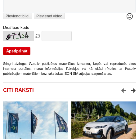
Pievienot bildi
Pievienot video
Drošības kods
Stingri aizliegts iAuto.lv publicētos materiālus izmantot, kopēt vai reproducēt citos
interneta portālos, masu informācijas līdzekļos vai kā citādi rīkoties ar iAuto.lv
publicētajiem materiāliem bez rakstiskas EON SIA atļaujas saņemšanas.
CITI RAKSTI