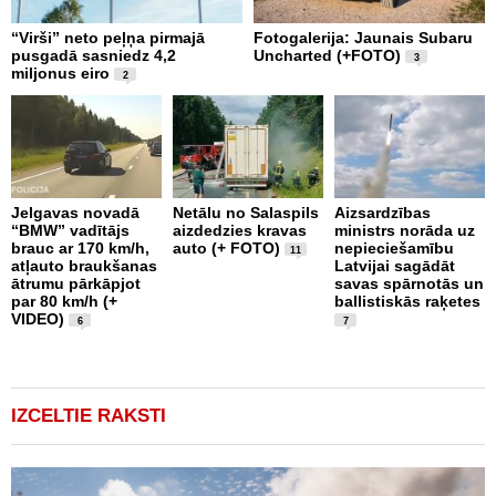
“Virši” neto peļņa pirmajā
Fotogalerija: Jaunais Subaru
Š
pusgadā sasniedz 4,2
Uncharted (+FOTO)
c
3
miljonus eiro
b
2
U
Jelgavas novadā
Netālu no Salaspils
Aizsardzības
“BMW” vadītājs
aizdedzies kravas
ministrs norāda uz
P
brauc ar 170 km/h,
auto (+ FOTO)
nepieciešamību
k
11
atļauto braukšanas
Latvijai sagādāt
p
ātrumu pārkāpjot
savas spārnotās un
b
par 80 km/h (+
ballistiskās raķetes
u
VIDEO)
1
6
7
IZCELTIE RAKSTI