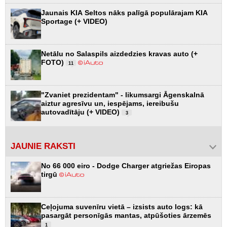
Jaunais KIA Seltos nāks palīgā populārajam KIA
Sportage (+ VIDEO)
Netālu no Salaspils aizdedzies kravas auto (+
FOTO)
11
"Zvaniet prezidentam" - likumsargi Āgenskalnā
aiztur agresīvu un, iespējams, iereibušu
autovadītāju (+ VIDEO)
3
JAUNIE RAKSTI
No 66 000 eiro - Dodge Charger atgriežas Eiropas
tirgū
Ceļojuma suvenīru vietā – izsists auto logs: kā
pasargāt personīgās mantas, atpūšoties ārzemēs
1