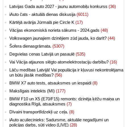
Latvijas Gada auto 2027 - jaunu automobiļu konkurss
(36)
iAuto čats - aktuālā dienas diskusija
(6011)
Kārtējā avārija Jūrmalā pie Circle K
(17)
Vācijas ekonomiskā norieta sākums - 2024.gads
(48)
Volkswagen jaunajiem dzinējiem zūd jauda, ko darīt?
(44)
Šofera dienasgrāmata.
(5307)
Degvielas cenas Latvijā un pasaulē
(535)
Vai Vācija atjaunos slēgto atomelektrostaciju darbību?
(16)
Lāču medības Latvijā! Vai populācija ir kļuvusi nekontrolējama
un būtu jāsāk medības?
(56)
BMW X7 auto tests, atsauksmes un iespaidi
(8)
Makslīgais intelekts (MI)
(177)
BMW F10 un X5 (E70/F15) remonts: dzinēja ķēžu maiņa un
diagnostika Rīgā, atsauksmes
(7)
Dīvaini transportlīdzekļi uz ceļa.
(8)
iAuto aculiecinieks: Sadursme, aktuālie negadījumi un
policijas darbs, sūti video (LIVE)
(28)