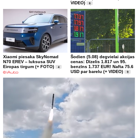
VIDEO)
6
Xiaomi piesaka SkyNomad
Šodien (5.08) degvielai akcijas
N70 EREV – luksusa SUV
cenas: Dīzelis 1.817 un 95.
Eiropas tirgum (+ FOTO)
benzīns 1.737 EUR! Nafta 75.6
4
USD par barelu (+ VIDEO)
9