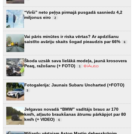
“Virši” neto peļņa pirmajā pusgadā sasniedz 4,2
miljonus eiro
2
Vai pāris minūtes ir riska vērtas? Ar apdzīšanu
saistīto avāriju skaits šogad pieaudzis par 66%
6
Škoda uzsāk sava lielākā modeļa, jaunā krosovera
Peaq, ražošanu (+ FOTO)
1
Fotogalerija: Jaunais Subaru Uncharted (+FOTO)
3
Jelgavas novadā “BMW” vadītājs brauc ar 170
km/h, atļauto braukšanas ātrumu pārkāpjot par 80
km/h (+ VIDEO)
6
Miljardu vērtajam Aston Martin debesskrāpim