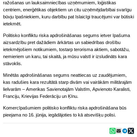
ražošanas un lauksaimniecības uzņēmumiem, loģistikas
centriem, enerģētikas objektiem un citu uzņēmējdarbībai svarīgu
būvju īpašniekiem, kuru darbību pat īslaicīgi traucējumi var būtiski
ietekmēt.
Politisko konfliktu riska apdrošināšanas segums ietver īpašuma
aizsardzību pret dažādiem ārkārtas un sabiedrības drošību
ietekmējošiem notikumiem, tostarp terorisma aktiem, sabotāžu,
nemieriem un karu, tai skaitā, ja mūsu valstī ir izsludināts kara
stāvoklis.
Minētās apdrošināšanas segums neattiecas uz zaudējumiem,
kas radušies kara rezultātā starp divām vai vairākām militārajām
lielvarām – Amerikas Savienotajām Valstīm, Apvienoto Karalisti,
Franciju, Krievijas Federāciju un Ķīnu.
Komercīpašumiem politisko konfliktu riska apdrošināšana būs
pieejama no 16. jūnija, iegādājoties to kā atsevišķu polisi.