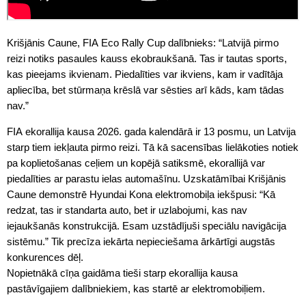
Krišjānis Caune, FIA Eco Rally Cup dalībnieks: “Latvijā pirmo
reizi notiks pasaules kauss ekobraukšanā. Tas ir tautas sports,
kas pieejams ikvienam. Piedalīties var ikviens, kam ir vadītāja
apliecība, bet stūrmaņa krēslā var sēsties arī kāds, kam tādas
nav.”
FIA ekorallija kausa 2026. gada kalendārā ir 13 posmu, un Latvija
starp tiem iekļauta pirmo reizi. Tā kā sacensības lielākoties notiek
pa koplietošanas ceļiem un kopējā satiksmē, ekorallijā var
piedalīties ar parastu ielas automašīnu. Uzskatāmībai Krišjānis
Caune demonstrē Hyundai Kona elektromobiļa iekšpusi: “Kā
redzat, tas ir standarta auto, bet ir uzlabojumi, kas nav
iejaukšanās konstrukcijā. Esam uzstādījuši speciālu navigācija
sistēmu.” Tik precīza iekārta nepieciešama ārkārtīgi augstās
konkurences dēļ.
Nopietnākā cīņa gaidāma tieši starp ekorallija kausa
pastāvīgajiem dalībniekiem, kas startē ar elektromobiļiem.