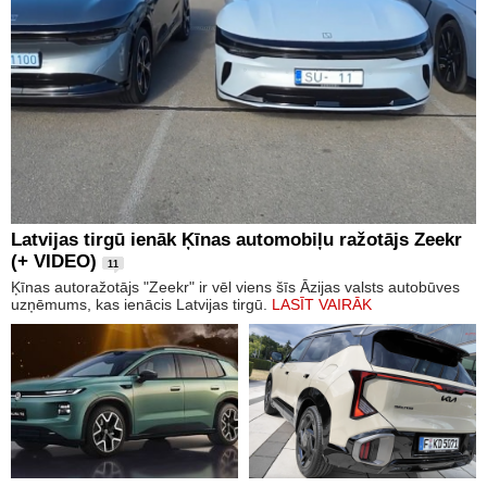
Latvijas tirgū ienāk Ķīnas automobiļu ražotājs Zeekr
(+ VIDEO)
11
Ķīnas autoražotājs "Zeekr" ir vēl viens šīs Āzijas valsts autobūves
uzņēmums, kas ienācis Latvijas tirgū.
LASĪT VAIRĀK