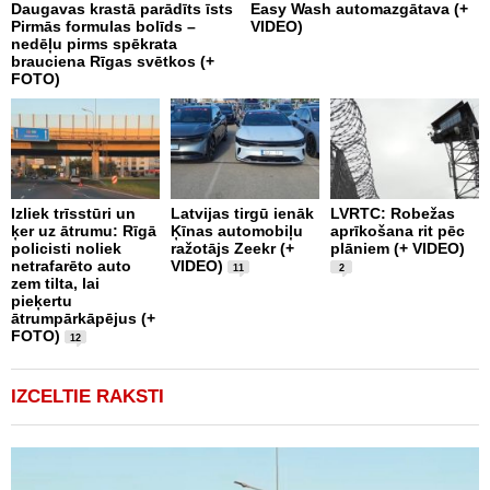
Daugavas krastā parādīts īsts
Easy Wash automazgātava (+
s
Pirmās formulas bolīds –
VIDEO)
P
nedēļu pirms spēkrata
brauciena Rīgas svētkos (+
FOTO)
K
g
Izliek trīsstūri un
Latvijas tirgū ienāk
LVRTC: Robežas
a
ķer uz ātrumu: Rīgā
Ķīnas automobiļu
aprīkošana rit pēc
p
policisti noliek
ražotājs Zeekr (+
plāniem (+ VIDEO)
n
netrafarēto auto
VIDEO)
t
11
2
zem tilta, lai
pieķertu
ātrumpārkāpējus (+
FOTO)
12
IZCELTIE RAKSTI