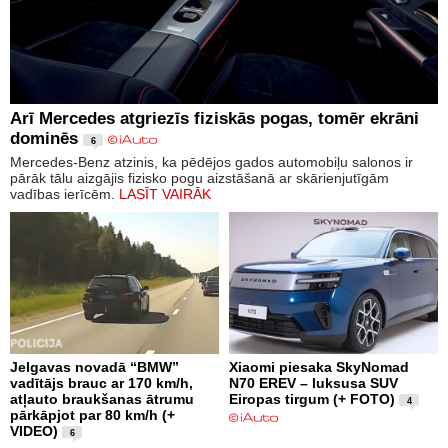
Arī Mercedes atgriezīs fiziskās pogas, tomēr ekrāni
dominēs
6
Mercedes-Benz atzinis, ka pēdējos gados automobiļu salonos ir
pārāk tālu aizgājis fizisko pogu aizstāšanā ar skārienjutīgām
vadības ierīcēm.
LASĪT VAIRĀK
Jelgavas novadā “BMW”
Xiaomi piesaka SkyNomad
vadītājs brauc ar 170 km/h,
N70 EREV – luksusa SUV
atļauto braukšanas ātrumu
Eiropas tirgum (+ FOTO)
4
pārkāpjot par 80 km/h (+
VIDEO)
6