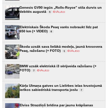
Genesis GV90 iegūs „Rolls-Royce” stila durvis un
debitēs augustā
5
Elektriskais Škoda Peaq varēs nobraukt līdz pat
650 km (+ VIDEO)
8
Škoda uzsāk sava lielākā modeļa, jaunā krosovera
Peaq, ražošanu (+ FOTO)
1
BMW uzsāk elektriskā i3 sērijveida ražošanu (+
FOTO)
7
Kārļa Ulmaņa gatves un Lielirbes ielas krustojumā
ierīkos sabiedriskā transporta joslu
7
Elviss Strazdiņš brīdina par jaunu krāpšanas