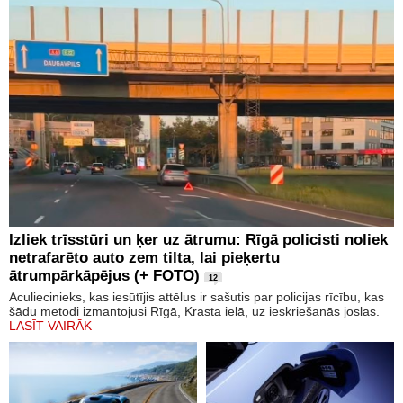
Izliek trīsstūri un ķer uz ātrumu: Rīgā policisti noliek
netrafarēto auto zem tilta, lai pieķertu
ātrumpārkāpējus (+ FOTO)
12
Aculiecinieks, kas iesūtījis attēlus ir sašutis par policijas rīcību, kas
šādu metodi izmantojusi Rīgā, Krasta ielā, uz ieskriešanās joslas.
LASĪT VAIRĀK