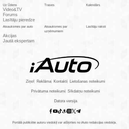
Uz Ūdens
Trases
Kalendārs
Video&TV
Forums
Lasītāju pieredze
Atsauksmes par auto
Atsauksmes par
Lasītāju raksti
uzņēmumiem
Akcijas
Jautā ekspertam
Ziņo!
Reklāma
Kontakti
Lietošanas noteikumi
Privātuma noteikumi
Sīkdatņu noteikumi
Datora versija
Portālā publicētie autoru viedokļi var atšķirties no iAuto redakcijas viedokļa.