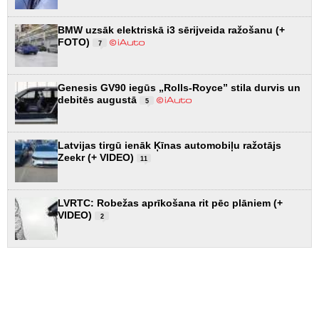
BMW uzsāk elektriskā i3 sērijveida ražošanu (+
FOTO)
7
Genesis GV90 iegūs „Rolls-Royce” stila durvis un
debitēs augustā
5
Latvijas tirgū ienāk Ķīnas automobiļu ražotājs
Zeekr (+ VIDEO)
11
LVRTC: Robežas aprīkošana rit pēc plāniem (+
VIDEO)
2