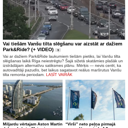
Vai tiešām Vanšu tilta slēgšanu var aizstāt ar dažiem
Park&Ride? (+ VIDEO)
9
Vai ar dažiem Park&Ride laukumiem tiešām pietiks, lai Vanšu tilta
slēgšanas laikā Rīga neiestrēgtu? Šajā sižetā skatāmies plašāk un
izstrādājam alternatīvu satiksmes plānu. Mērķis — nevis cerēt, ka
autovadītāji pazudīs, bet laikus sagatavot reālus maršrutus Vanšu
tilta remonta periodam.
LASĪT VAIRĀK
Miljardu vērtajam Aston Martin
“Virši” neto peļņa pirmajā