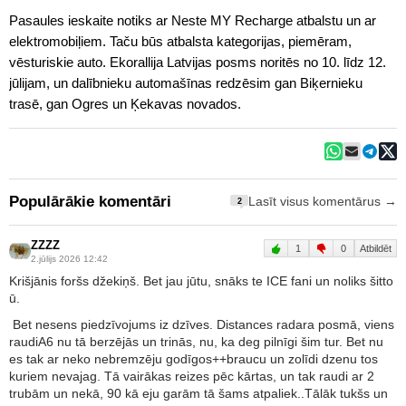
Pasaules ieskaite notiks ar Neste MY Recharge atbalstu un ar
elektromobiļiem. Taču būs atbalsta kategorijas, piemēram,
vēsturiskie auto. Ekorallija Latvijas posms noritēs no 10. līdz 12.
jūlijam, un dalībnieku automašīnas redzēsim gan Biķernieku
trasē, gan Ogres un Ķekavas novados.
Populārākie komentāri
Lasīt visus komentārus →
2
ZZZZ
1
0
Atbildēt
2.jūlijs 2026 12:42
Krišjānis foršs džekiņš. Bet jau jūtu, snāks te ICE fani un noliks šitto
ū.
Bet nesens piedzīvojums iz dzīves. Distances radara posmā, viens
raudiA6 nu tā berzējās un trinās, nu, ka deg pilnīgi šim tur. Bet nu
es tak ar neko nebremzēju godīgos++braucu un zolīdi dzenu tos
kuriem nevajag. Tā vairākas reizes pēc kārtas, un tak raudi ar 2
trubām un nekā, 90 kā eju garām tā šams atpaliek..Tālāk tukšs un