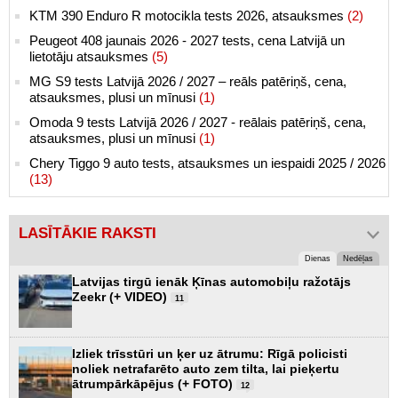
KTM 390 Enduro R motocikla tests 2026, atsauksmes
(2)
Peugeot 408 jaunais 2026 - 2027 tests, cena Latvijā un
lietotāju atsauksmes
(5)
MG S9 tests Latvijā 2026 / 2027 – reāls patēriņš, cena,
atsauksmes, plusi un mīnusi
(1)
Omoda 9 tests Latvijā 2026 / 2027 - reālais patēriņš, cena,
atsauksmes, plusi un mīnusi
(1)
Chery Tiggo 9 auto tests, atsauksmes un iespaidi 2025 / 2026
(13)
LASĪTĀKIE RAKSTI
Dienas
Nedēļas
Latvijas tirgū ienāk Ķīnas automobiļu ražotājs
Zeekr (+ VIDEO)
11
Izliek trīsstūri un ķer uz ātrumu: Rīgā policisti
noliek netrafarēto auto zem tilta, lai pieķertu
ātrumpārkāpējus (+ FOTO)
12