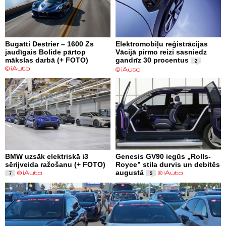
Bugatti Destrier – 1600 Zs
Elektromobiļu reģistrācijas
jaudīgais Bolide pārtop
Vācijā pirmo reizi sasniedz
mākslas darbā (+ FOTO)
gandrīz 30 procentus
2
BMW uzsāk elektriskā i3
Genesis GV90 iegūs „Rolls-
sērijveida ražošanu (+ FOTO)
Royce” stila durvis un debitēs
augustā
7
5