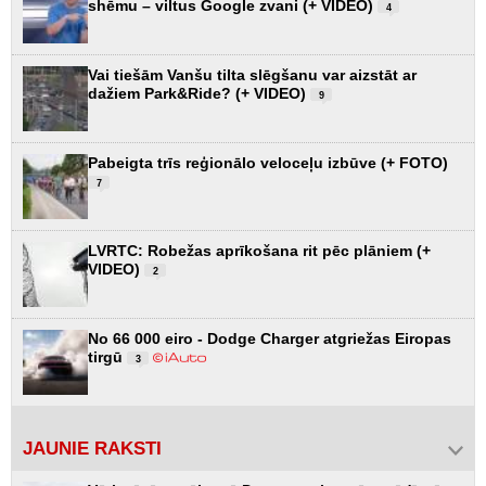
shēmu – viltus Google zvani (+ VIDEO)
4
Vai tiešām Vanšu tilta slēgšanu var aizstāt ar
dažiem Park&Ride? (+ VIDEO)
9
Pabeigta trīs reģionālo veloceļu izbūve (+ FOTO)
7
LVRTC: Robežas aprīkošana rit pēc plāniem (+
VIDEO)
2
No 66 000 eiro - Dodge Charger atgriežas Eiropas
tirgū
3
JAUNIE RAKSTI