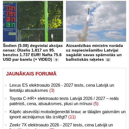
Šodien (5.08) degvielai akcijas
Aizsardzības ministrs norāda
cenas: Dīzelis 1.817 un 95.
uz nepieciešamību Latvijai
benzīns 1.737 EUR! Nafta 75.6
sagādāt savas spārnotās un
USD par barelu (+ VIDEO)
ballistiskās raķetes
9
12
JAUNĀKAIS FORUMĀ
Lexus ES elektroauto 2026 - 2027 tests, cena Latvijā un
lietotāju atsauksmes
(3)
Toyota C-HR+ elektroauto tests Latvijā 2026 / 2027 – reāls
patēriņš, cena, atsauksmes, plusi un mīnusi
(5)
Kāpēc atsevišķi motodeģenerāti brauc ar tālajām gaismām un
ignorē aicinājumus tās izslēgt?
(11)
Zeekr 7X elektroauto 2026 - 2027 tests, cena Latvijā un