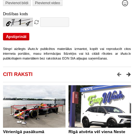
Pievienot bildi
Pievienot video
Drošības kods
Stingri aizliegts iAuto.lv publicētos materiālus izmantot, kopēt vai reproducēt citos
interneta portālos, masu informācijas līdzekļos vai kā citādi rīkoties ar iAuto.lv
publicētajiem materiāliem bez rakstiskas EON SIA atļaujas saņemšanas.
CITI RAKSTI
Vērienīgā pasākumā
Rīgā atvērta vēl viena Neste
V