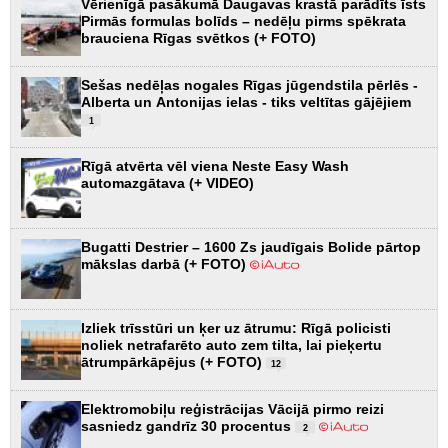
Vērienīgā pasākumā Daugavas krastā parādīts īsts
Pirmās formulas bolīds – nedēļu pirms spēkrata
brauciena Rīgas svētkos (+ FOTO)
Sešas nedēļas nogales Rīgas jūgendstila pērlēs -
Alberta un Antonijas ielas - tiks veltītas gājējiem
1
Rīgā atvērta vēl viena Neste Easy Wash
automazgātava (+ VIDEO)
Bugatti Destrier – 1600 Zs jaudīgais Bolide pārtop
mākslas darbā (+ FOTO)
Izliek trīsstūri un ķer uz ātrumu: Rīgā policisti
noliek netrafarēto auto zem tilta, lai pieķertu
ātrumpārkāpējus (+ FOTO)
12
Elektromobiļu reģistrācijas Vācijā pirmo reizi
sasniedz gandrīz 30 procentus
2