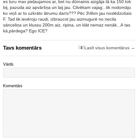
es turu max pieļaujamos ar, bet nu dūmainis aizgāja tā ka 150 tok
bij, pazuda aiz apvāršņa un laij jau. Cilvēkam vajag...tik nodomāju
ko viņš ar to uzkrāto ātrumu darīs??? Pēc 3\4km jau noslēdzošais
F. Tad tik ievēroju raudi, izbraucot jau aizmugurē no necila
sānceliņa un klussu 200m aiz, ripina, un klāt nemaz nenāk...A tas
kā,pārdega? Ego ICE?
Tavs komentārs
Lasīt visus komentārus →
2
Vārds
Komentārs