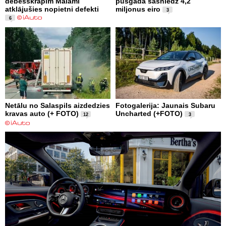
debesskrāpim Maiami
pusgadā sasniedz 4,2
atklājušies nopietni defekti
miljonus eiro
3
6
Netālu no Salaspils aizdedzies
Fotogalerija: Jaunais Subaru
kravas auto (+ FOTO)
Uncharted (+FOTO)
12
3