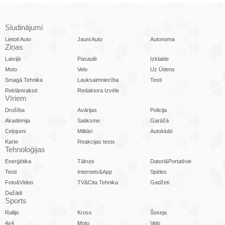
Sludinājumi
Lietoti Auto
Jauni Auto
Autonoma
Ziņas
Latvijā
Pasaulē
Izklaide
Moto
Velo
Uz Ūdens
Smagā Tehnika
Lauksaimniecība
Testi
Reklāmraksti
Redaktora Izvēle
Vīriem
Drošība
Avārijas
Policija
Akadēmija
Satiksme
Garāžā
Ceļojumi
Militāri
Autoklubi
Karte
Reakcijas tests
Tehnoloģijas
Enerģētika
Tālruņi
Datori&Portatīvie
Testi
Internets&App
Spēles
Foto&Video
TV&Cita Tehnika
Gadžeti
Dažādi
Sports
Rallijs
Kross
Šoseja
4x4
Moto
Velo