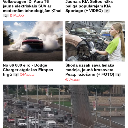
Volkswagen ID. Aura T6 –
Jaunais KIA Seltos nāks
jauns elektriskais SUV ar
palīgā populārajam KIA
modernām tehnoloģijām Ķīnai
Sportage (+ VIDEO)
2
2
No 66 000 eiro - Dodge
Škoda uzsāk sava lielākā
Charger atgriežas Eiropas
modeļa, jaunā krosovera
tirgū
Peaq, ražošanu (+ FOTO)
3
1