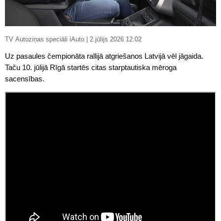
TV Autoziņas speciāli iAuto | 2.jūlijs 2026 12:02
Uz pasaules čempionāta rallijā atgriešanos Latvijā vēl jāgaida.
Taču 10. jūlijā Rīgā startēs citas starptautiska mēroga
sacensības.