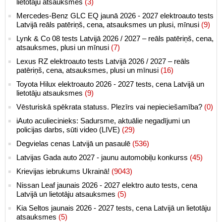
lietotāju atsauksmes
(3)
Mercedes-Benz GLC EQ jaunā 2026 - 2027 elektroauto tests
Latvijā reāls patēriņš, cena, atsauksmes un plusi, mīnusi
(9)
Lynk & Co 08 tests Latvijā 2026 / 2027 – reāls patēriņš, cena,
atsauksmes, plusi un mīnusi
(7)
Lexus RZ elektroauto tests Latvijā 2026 / 2027 – reāls
patēriņš, cena, atsauksmes, plusi un mīnusi
(16)
Toyota Hilux elektroauto 2026 - 2027 tests, cena Latvijā un
lietotāju atsauksmes
(9)
Vēsturiskā spēkrata statuss. Plezīrs vai nepieciešamība?
(0)
iAuto aculiecinieks: Sadursme, aktuālie negadījumi un
policijas darbs, sūti video (LIVE)
(29)
Degvielas cenas Latvijā un pasaulē
(536)
Latvijas Gada auto 2027 - jaunu automobiļu konkurss
(45)
Krievijas iebrukums Ukrainā!
(9043)
Nissan Leaf jaunais 2026 - 2027 elektro auto tests, cena
Latvijā un lietotāju atsauksmes
(5)
Kia Seltos jaunais 2026 - 2027 tests, cena Latvijā un lietotāju
atsauksmes
(5)