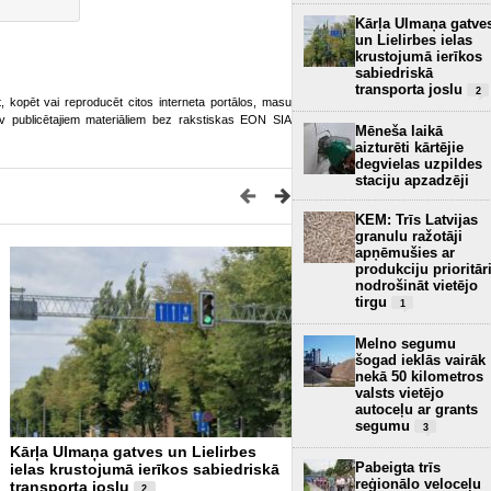
Kārļa Ulmaņa gatve
un Lielirbes ielas
krustojumā ierīkos
sabiedriskā
transporta joslu
2
ot, kopēt vai reproducēt citos interneta portālos, masu
o.lv publicētajiem materiāliem bez rakstiskas EON SIA
Mēneša laikā
aizturēti kārtējie
degvielas uzpildes
staciju apzadzēji
KEM: Trīs Latvijas
granulu ražotāji
apņēmušies ar
produkciju prioritār
nodrošināt vietējo
tirgu
1
Melno segumu
šogad ieklās vairāk
nekā 50 kilometros
valsts vietējo
autoceļu ar grants
segumu
3
Kārļa Ulmaņa gatves un Lielirbes
“Virši” neto peļņa pirmaj
Pabeigta trīs
ielas krustojumā ierīkos sabiedriskā
sasniedz 4,2 miljonus eiro
reģionālo veloceļu
transporta joslu
2