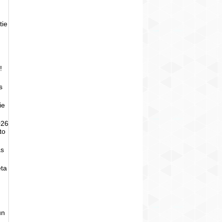
tie
!
s
ie
026
to
as
eta
un