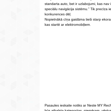
standarta auto, bet ir uzlabojumi, kas nav
speciālu navigācija sistēmu.” Tik precīza 
konkurences dēļ.
Nopietnākā cīņa gaidāma tieši starp ekoral
kas startē ar elektromobiļiem.
Pasaules ieskaite notiks ar Neste MY Rech
būs atbalsta kategorijas, piemēram, vēsturi