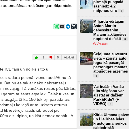
pirmajā pusgadā
ieku automašīnas redzēsim gan Biķernieku
sasniedz 4,2
miljonus eiro
2
Miljardu vērtajam
Aston Martin
debesskrāpim
Maiami atklājušies
nopietni defekti
6
Ceļojuma suvenīru
1
0
Atbildēt
vietā – izsists auto
logs: kā pasargāt
personīgās mantas,
te ICE fani un noliks šitto ū.
atpūšoties ārzemēs
1
nces radara posmā, viens raudiA6 nu tā
tur. Bet nu es tak ar neko nebremzēju
Vai tiešām Vanšu
m nevajag. Tā vairākas reizes pēc kārtas,
tilta slēgšanu var
ju garām tā šams atpaliek..Tālāk tukšs un
aizstāt ar dažiem
s aizgāja tā ka 150 tok bij, pazuda aiz
Park&Ride? (+
VIDEO)
 nodomāju ko viņš ar to uzkrāto ātrumu
3
 tik ievēroju raudi, izbraucot jau
Kārļa Ulmaņa gatve
00m aiz, ripina, un klāt nemaz nenāk...A
un Lielirbes ielas
krustojumā ierīkos
sabiedriskā