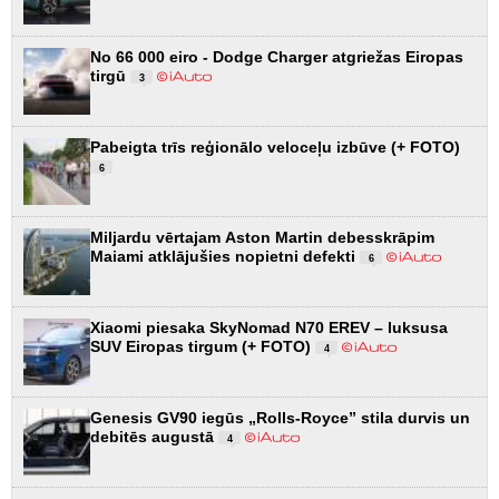
No 66 000 eiro - Dodge Charger atgriežas Eiropas
tirgū
3
Pabeigta trīs reģionālo veloceļu izbūve (+ FOTO)
6
Miljardu vērtajam Aston Martin debesskrāpim
Maiami atklājušies nopietni defekti
6
Xiaomi piesaka SkyNomad N70 EREV – luksusa
SUV Eiropas tirgum (+ FOTO)
4
Genesis GV90 iegūs „Rolls-Royce” stila durvis un
debitēs augustā
4