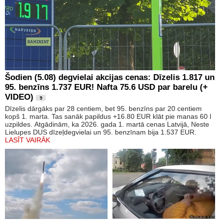
Šodien (5.08) degvielai akcijas cenas: Dīzelis 1.817 un
95. benzīns 1.737 EUR! Nafta 75.6 USD par barelu (+
VIDEO)
9
Dīzelis dārgāks par 28 centiem, bet 95. benzīns par 20 centiem
kopš 1. marta. Tas sanāk papildus +16.80 EUR klāt pie manas 60 l
uzpildes. Atgādinām, ka 2026. gada 1. martā cenas Latvijā, Neste
Lielupes DUS dīzeļdegvielai un 95. benzīnam bija 1.537 EUR.
LASĪT VAIRĀK