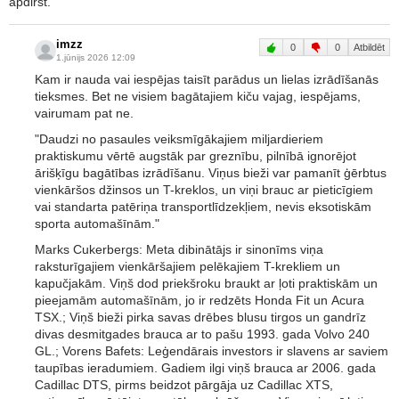
apdirst.
imzz
0
0
Atbildēt
1.jūnijs 2026 12:09
Kam ir nauda vai iespējas taisīt parādus un lielas izrādīšanās
tieksmes. Bet ne visiem bagātajiem kiču vajag, iespējams,
vairumam pat ne.
"Daudzi no pasaules veiksmīgākajiem miljardieriem
praktiskumu vērtē augstāk par greznību, pilnībā ignorējot
ārišķīgu bagātības izrādīšanu. Viņus bieži var pamanīt ģērbtus
vienkāršos džinsos un T-kreklos, un viņi brauc ar pieticīgiem
vai standarta patēriņa transportlīdzekļiem, nevis eksotiskām
sporta automašīnām."
Marks Cukerbergs: Meta dibinātājs ir sinonīms viņa
raksturīgajiem vienkāršajiem pelēkajiem T-krekliem un
kapučjakām. Viņš dod priekšroku braukt ar ļoti praktiskām un
pieejamām automašīnām, jo ​​ir redzēts Honda Fit un Acura
TSX.; Viņš bieži pirka savas drēbes blusu tirgos un gandrīz
divas desmitgades brauca ar to pašu 1993. gada Volvo 240
GL.; Vorens Bafets: Leģendārais investors ir slavens ar saviem
taupības ieradumiem. Gadiem ilgi viņš brauca ar 2006. gada
Cadillac DTS, pirms beidzot pārgāja uz Cadillac XTS,