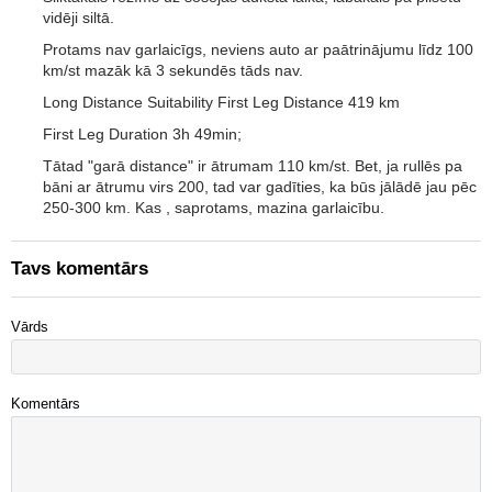
vidēji siltā.
Protams nav garlaicīgs, neviens auto ar paātrinājumu līdz 100
km/st mazāk kā 3 sekundēs tāds nav.
Long Distance Suitability First Leg Distance 419 km
First Leg Duration 3h 49min;
Tātad "garā distance" ir ātrumam 110 km/st. Bet, ja rullēs pa
bāni ar ātrumu virs 200, tad var gadīties, ka būs jālādē jau pēc
250-300 km. Kas , saprotams, mazina garlaicību.
Tavs komentārs
Vārds
Komentārs