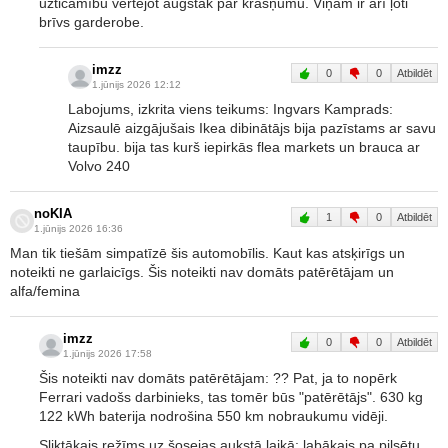
uzticamību vērtējot augstāk par krāšņumu. Viņam ir arī ļoti
brīvs garderobe.
imzz
0
0
Atbildēt
1.jūnijs 2026 12:12
Labojums, izkrita viens teikums: Ingvars Kamprads:
Aizsaulē aizgājušais Ikea dibinātājs bija pazīstams ar savu
taupību. bija tas kurš iepirkās flea markets un brauca ar
Volvo 240
noKIA
1
0
Atbildēt
1.jūnijs 2026 16:36
Man tik tiešām simpatīzē šis automobīlis. Kaut kas atsķirīgs un
noteikti ne garlaicīgs. Šis noteikti nav domāts patērētājam un
alfa/femina
imzz
0
0
Atbildēt
1.jūnijs 2026 17:58
Šis noteikti nav domāts patērētājam: ?? Pat, ja to nopērk
Ferrari vadošs darbinieks, tas tomēr būs "patērētājs". 630 kg
122 kWh baterija nodrošina 550 km nobraukumu vidēji.
Sliktākais režīms uz šosejas aukstā laikā; labākais pa pilsētu