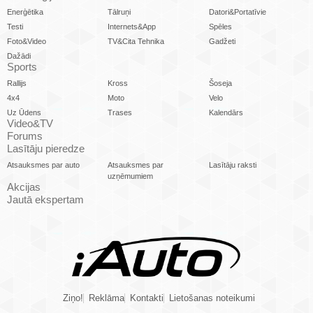
Enerģētika
Tālruņi
Datori&Portatīvie
Testi
Internets&App
Spēles
Foto&Video
TV&Cita Tehnika
Gadžeti
Dažādi
Sports
Rallijs
Kross
Šoseja
4x4
Moto
Velo
Uz Ūdens
Trases
Kalendārs
Video&TV
Forums
Lasītāju pieredze
Atsauksmes par auto
Atsauksmes par
Lasītāju raksti
uzņēmumiem
Akcijas
Jautā ekspertam
Ziņo!
Reklāma
Kontakti
Lietošanas noteikumi