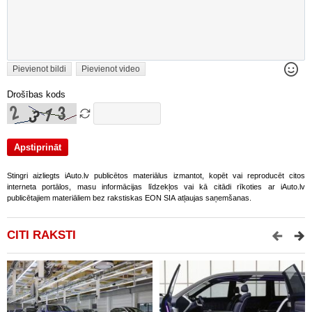
Pievienot bildi
Pievienot video
Drošības kods
Stingri aizliegts iAuto.lv publicētos materiālus izmantot, kopēt vai reproducēt citos
interneta portālos, masu informācijas līdzekļos vai kā citādi rīkoties ar iAuto.lv
publicētajiem materiāliem bez rakstiskas EON SIA atļaujas saņemšanas.
CITI RAKSTI