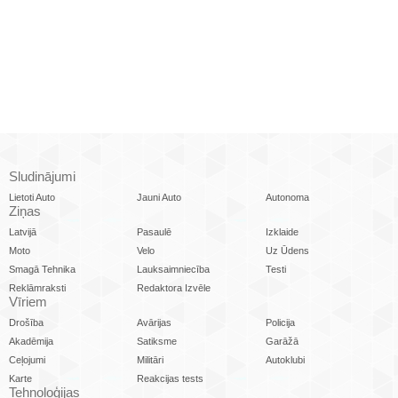
Sludinājumi
Lietoti Auto
Jauni Auto
Autonoma
Ziņas
Latvijā
Pasaulē
Izklaide
Moto
Velo
Uz Ūdens
Smagā Tehnika
Lauksaimniecība
Testi
Reklāmraksti
Redaktora Izvēle
Vīriem
Drošība
Avārijas
Policija
Akadēmija
Satiksme
Garāžā
Ceļojumi
Militāri
Autoklubi
Karte
Reakcijas tests
Tehnoloģijas