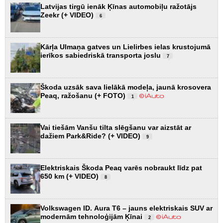
Latvijas tirgū ienāk Ķīnas automobiļu ražotājs
Zeekr (+ VIDEO)
6
Kārļa Ulmaņa gatves un Lielirbes ielas krustojumā
ierīkos sabiedriskā transporta joslu
7
Škoda uzsāk sava lielākā modeļa, jaunā krosovera
Peaq, ražošanu (+ FOTO)
1
Vai tiešām Vanšu tilta slēgšanu var aizstāt ar
dažiem Park&Ride? (+ VIDEO)
9
Elektriskais Škoda Peaq varēs nobraukt līdz pat
650 km (+ VIDEO)
8
Volkswagen ID. Aura T6 – jauns elektriskais SUV ar
modernām tehnoloģijām Ķīnai
2