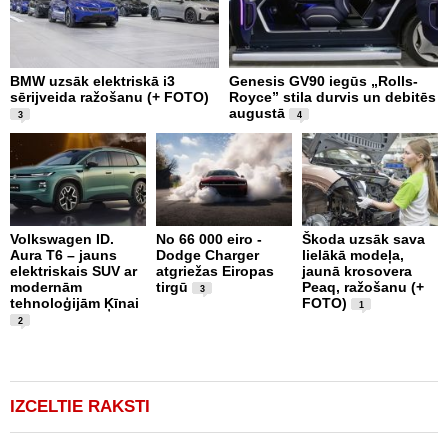
BMW uzsāk elektriskā i3
Genesis GV90 iegūs „Rolls-
M
sērijveida ražošanu (+ FOTO)
Royce” stila durvis un debitēs
d
augustā
a
3
4
Volkswagen ID.
No 66 000 eiro -
Škoda uzsāk sava
Aura T6 – jauns
Dodge Charger
lielākā modeļa,
X
elektriskais SUV ar
atgriežas Eiropas
jaunā krosovera
S
modernām
tirgū
Peaq, ražošanu (+
E
3
tehnoloģijām Ķīnai
FOTO)
S
1
(
2
IZCELTIE RAKSTI