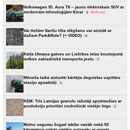
Volkswagen ID. Aura T6 – jauns elektriskais SUV ar
modernām tehnoloģijām Ķīnai
2
Vai tiešām Vanšu tilta slēgšanu var aizstāt ar
dažiem Park&Ride? (+ VIDEO)
9
Kārļa Ulmaņa gatves un Lielirbes ielas krustojumā
ierīkos sabiedriskā transporta joslu
7
Mēneša laikā aizturēti kārtējie degvielas uzpildes
staciju apzadzēji
1
KEM: Trīs Latvijas granulu ražotāji apņēmušies ar
produkciju prioritāri nodrošināt vietējo tirgu
1
Melno segumu šogad ieklās vairāk nekā 50
kilometros valsts vietējo autoceļu ar grants