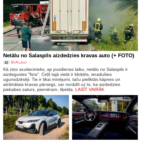
Netālu no Salaspils aizdedzies kravas auto (+ FOTO)
12
Kā ziņo aculiecinieks, ap pusdienas laiku, netālu no Salaspils ir
aizdegusies "fūre". Ceļš tajā vietā ir bloķēts, ieradušies
ugunsdzēsēji. Tie ir tikai minējumi, taču pieliktās kāpnes un
atritinātais kravas pārsegs, var norādīt uz to, ka aizdedzies
piekabes saturs, piemēram, šķelda.
LASĪT VAIRĀK