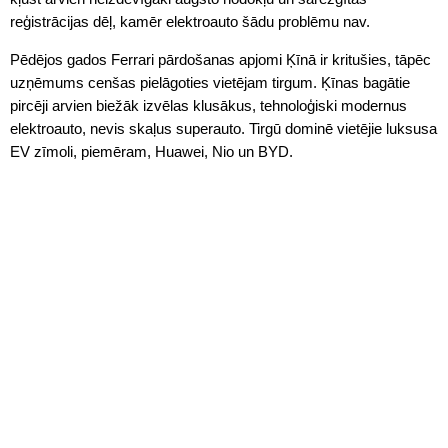
reģistrācijas dēļ, kamēr elektroauto šādu problēmu nav.
Pēdējos gados Ferrari pārdošanas apjomi Ķīnā ir kritušies, tāpēc
uzņēmums cenšas pielāgoties vietējam tirgum. Ķīnas bagātie
pircēji arvien biežāk izvēlas klusākus, tehnoloģiski modernus
elektroauto, nevis skaļus superauto. Tirgū dominē vietējie luksusa
EV zīmoli, piemēram, Huawei, Nio un BYD.