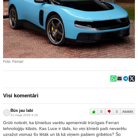
Foto: Ferrari
Visi komentāri
Būs jau labi
0
0
Atbildēt
31.maijs 2026 9:18
Grūti noticēt, ka ķīniešus varētu apmierināt trūcīgais Ferrari
tehnoloģiju klāsts. Kas Luce ir tāds, ko viņi ķīnieši paši nevarētu
uzražot vismaz 6x lētāk un tā kā viņiem pašiem gribētos? Šo