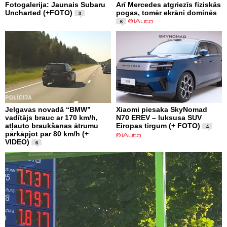
Fotogalerija: Jaunais Subaru
Arī Mercedes atgriezīs fiziskās
Uncharted (+FOTO)
pogas, tomēr ekrāni dominēs
3
6
Jelgavas novadā “BMW”
Xiaomi piesaka SkyNomad
vadītājs brauc ar 170 km/h,
N70 EREV – luksusa SUV
atļauto braukšanas ātrumu
Eiropas tirgum (+ FOTO)
4
pārkāpjot par 80 km/h (+
VIDEO)
6