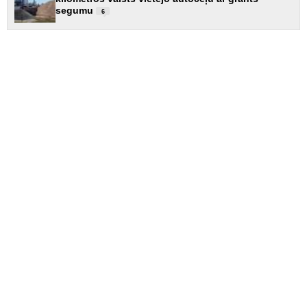
segumu
6