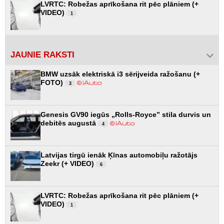
LVRTC: Robežas aprīkošana rit pēc plāniem (+
VIDEO)
1
JAUNIE RAKSTI
BMW uzsāk elektriskā i3 sērijveida ražošanu (+
FOTO)
3
Genesis GV90 iegūs „Rolls-Royce” stila durvis un
debitēs augustā
4
Latvijas tirgū ienāk Ķīnas automobiļu ražotājs
Zeekr (+ VIDEO)
6
LVRTC: Robežas aprīkošana rit pēc plāniem (+
VIDEO)
1