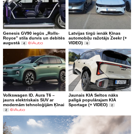
Genesis GV90 iegūs „Rolls-
Latvijas tirgū ienāk Ķīnas
Royce” stila durvis un debitēs
automobiļu ražotājs Zeekr (+
augustā
VIDEO)
4
6
Volkswagen ID. Aura T6 –
Jaunais KIA Seltos nāks
jauns elektriskais SUV ar
palīgā populārajam KIA
modernām tehnoloģijām Ķīnai
Sportage (+ VIDEO)
2
2