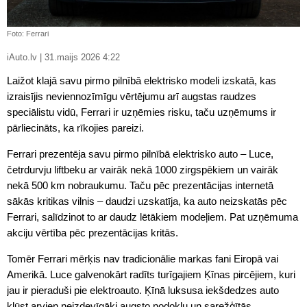
Foto: Ferrari
iAuto.lv | 31.maijs 2026 4:22
Laižot klajā savu pirmo pilnībā elektrisko modeli izskatā, kas
izraisījis neviennozīmīgu vērtējumu arī augstas raudzes
speciālistu vidū, Ferrari ir uzņēmies risku, taču uzņēmums ir
pārliecināts, ka rīkojies pareizi.
Ferrari prezentēja savu pirmo pilnībā elektrisko auto – Luce,
četrdurvju liftbeku ar vairāk nekā 1000 zirgspēkiem un vairāk
nekā 500 km nobraukumu. Taču pēc prezentācijas internetā
sākās kritikas vilnis – daudzi uzskatīja, ka auto neizskatās pēc
Ferrari, salīdzinot to ar daudz lētākiem modeļiem. Pat uzņēmuma
akciju vērtība pēc prezentācijas kritās.
Tomēr Ferrari mērķis nav tradicionālie markas fani Eiropā vai
Amerikā. Luce galvenokārt radīts turīgajiem Ķīnas pircējiem, kuri
jau ir pieraduši pie elektroauto. Ķīnā luksusa iekšdedzes auto
kļūst arvien neizdevīgāki augsto nodokļu un sarežģītās