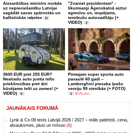
Aizsardzības ministrs norāda
"Zvaniet prezidentam" -
uz nepieciešamību Latvijai
likumsargi Āgenskalnā aiztur
sagādāt savas spārnotās un
agresīvu un, iespējams,
ballistiskās raķetes
iereibušu autovadītāju (+
11
VIDEO)
3
3600 EUR pret 255 EUR?
Pirmajam super sporta auto
Neatradu auto jumta telts
pasaulē 60 gadi –
priekšrocības pret ātri
Lamborghini piesaka īpašo
būvējamo telti uz zemes! (+
versiju 99 vienībās (+ FOTO)
VIDEO)
8
3
JAUNĀKAIS FORUMĀ
Lynk & Co 08 tests Latvijā 2026 / 2027 – reāls patēriņš, cena,
atsauksmes, plusi un mīnusi
(6)