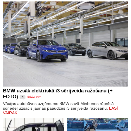
BMW uzsāk elektriskā i3 sērijveida ražošanu (+
FOTO)
3
Vācijas autobūves uzņēmums BMW savā Minhenes rūpnīcā
šonedēļ uzsācis jaunās paaudzes i3 sērijveida ražošanu.
LASĪT
VAIRĀK