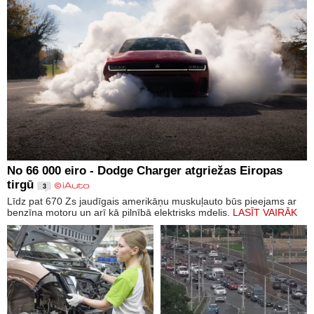
No 66 000 eiro - Dodge Charger atgriežas Eiropas
tirgū
3
Līdz pat 670 Zs jaudīgais amerikāņu muskuļauto būs pieejams ar
benzīna motoru un arī kā pilnībā elektrisks mdelis.
LASĪT VAIRĀK