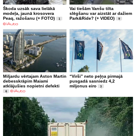
Škoda uzsāk sava lielākā
Vai tiešām Vanšu tilta
modeļa, jaunā krosovera
slēgšanu var aizstāt ar dažiem
Peaq, ražošanu (+ FOTO)
Park&Ride? (+ VIDEO)
1
9
Miljardu vērtajam Aston Martin
“Virši” neto peļņa pirmajā
debesskrāpim Maiami
pusgadā sasniedz 4,2
atklājušies nopietni defekti
miljonus eiro
3
6