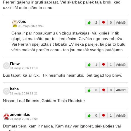
Ferrari gājienu ir grūti saprast. Vēl skarbāk paliek tajā brīdī, kad
uzzini šī auto plānoto cenu.
0pis
2
0
Atbildēt
31.maijs 2026 9:42
Cena ir par nosaukumu un zirgu stāvkājās. Vai ķīnieši ir tik
glupi, lai maksātu par to - redzēsim. Cilvēka ego nav robežu.
Vai Ferrari spēj uztaisīt labāku EV nekā pārējie, lai par to būtu
vērts maksāt prasīto cenu - tas jau mazāk svarīgs jautājums.
I'bnw
1
1
Atbildēt
31.maijs 2026 11:13
Būs tāpat, kā ar i3x. Tik nesmuks nesmuks, bet tagad top bmw.
haha
0
0
Atbildēt
31.maijs 2026 18:21
Nissan Leaf līmenis. Gaidam Tesla Roadster.
anonimikis
0
1
Atbildēt
31.maijs 2026 23:59
Domāts tiem, kam ir nauda. Kam nav var ignorēt, siekaloties vai