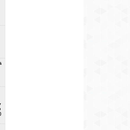
ā
7
D
)