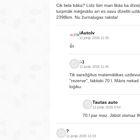
Cik liela bāka? Līdz šim man likās ka dīzeļ
turpmāk mēģināšu arī es savu dīzelīti uzlā
2398km. Nu žurnaļugas raksta!
iAutolv
11.jūnijs 2026 11:39
👍
:-)
11.jūnijs 2026 11:45
Tik sarežģītus matemātikas uzdevumu
"rezerve", faktiski 70 l. Māris neka
loģiku.
Tautas auto
12.jūnijs 2026 8:54
70 l par maz. Jābūt vismaz 80
?
11.jūnijs 2026 13:19