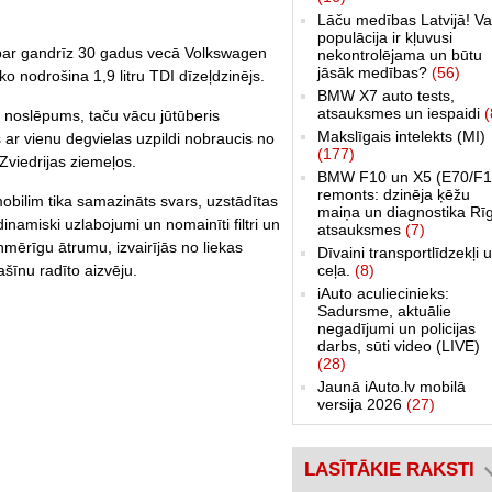
Lāču medības Latvijā! Va
populācija ir kļuvusi
t par gandrīz 30 gadus vecā Volkswagen
nekontrolējama un būtu
jāsāk medības?
(56)
o nodrošina 1,9 litru TDI dīzeļdzinējs.
BMW X7 auto tests,
atsauksmes un iespaidi
(
 noslēpums, taču vācu jūtūberis
Makslīgais intelekts (MI)
ņš ar vienu degvielas uzpildi nobraucis no
(177)
Zviedrijas ziemeļos.
BMW F10 un X5 (E70/F1
remonts: dzinēja ķēžu
mobilim tika samazināts svars, uzstādītas
maiņa un diagnostika Rī
inamiski uzlabojumi un nomainīti filtri un
atsauksmes
(7)
enmērīgu ātrumu, izvairījās no liekas
Dīvaini transportlīdzekļi 
ceļa.
(8)
šīnu radīto aizvēju.
iAuto aculiecinieks:
Sadursme, aktuālie
negadījumi un policijas
darbs, sūti video (LIVE)
(28)
Jaunā iAuto.lv mobilā
versija 2026
(27)
LASĪTĀKIE RAKSTI