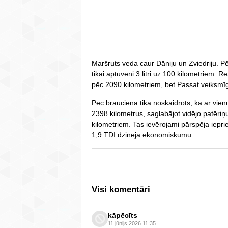
Maršruts veda caur Dāniju un Zviedriju. Pē
tikai aptuveni 3 litri uz 100 kilometriem. 
pēc 2090 kilometriem, bet Passat veiksmīg
Pēc brauciena tika noskaidrots, ka ar vien
2398 kilometrus, saglabājot vidējo patēriņu 
kilometriem. Tas ievērojami pārspēja iepri
1,9 TDI dzinēja ekonomiskumu.
Visi komentāri
kāpēcīts
11.jūnijs 2026 11:35