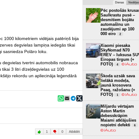
Dienas
Nedēļas
Pēc postošās krusa
Saulkrastu pusē –
desmitiem bojātu
automašīnu un
zaudējumi ap 100
000 eiro
2
c 1000 kilometriem vidējais patēriņš bija
Rezerves degvielas lampiņa iedegās tikai
Xiaomi piesaka
SkyNomad N70
i sasniedza Polāro loku.
EREV – luksusa SU
Eiropas tirgum (+
u degvielas tvertni automobilis nobrauca
FOTO)
4
tikai 3 litri dīzeļdegvielas uz 100
ekšējo rekordu un apliecināja leģendārā
Škoda uzsāk sava
lielākā modeļa,
jaunā krosovera
Peaq, ražošanu (+
FOTO)
1
Miljardu vērtajam
Aston Martin
debesskrāpim
Maiami atklājušies
nopietni defekti
6
1
0
Atbildēt