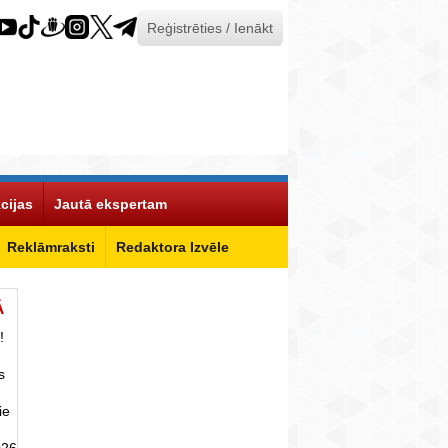
Reģistrēties / Ienākt
cijas
Jautā ekspertam
Reklāmraksti
Redaktora Izvēle
Ā
!
s
ie
026