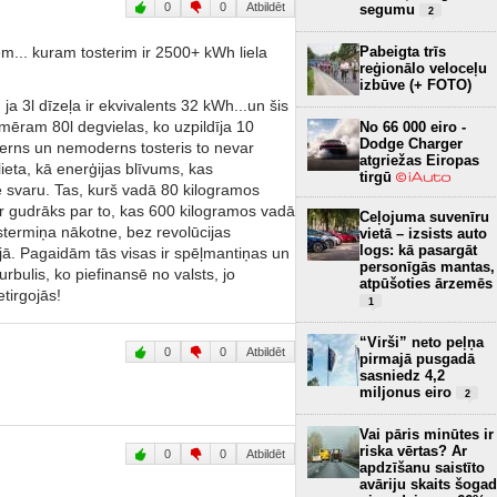
0
0
Atbildēt
segumu
2
Pabeigta trīs
m... kuram tosterim ir 2500+ kWh liela
reģionālo veloceļu
izbūve (+ FOTO)
ja 3l dīzeļa ir ekvivalents 32 kWh...un šis
ēram 80l degvielas, ko uzpildīja 10
No 66 000 eiro -
Dodge Charger
rns un nemoderns tosteris to nevar
atgriežas Eiropas
 lieta, kā enerģijas blīvums, kas
tirgū
ē svaru. Tas, kurš vadā 80 kilogramos
r gudrāks par to, kas 600 kilogramos vadā
Ceļojuma suvenīru
stermiņa nākotne, bez revolūcijas
vietā – izsists auto
logs: kā pasargāt
jā. Pagaidām tās visas ir spēļmantiņas un
personīgās mantas,
rbulis, ko piefinansē no valsts, jo
atpūšoties ārzemēs
tirgojās!
1
“Virši” neto peļņa
0
0
Atbildēt
pirmajā pusgadā
sasniedz 4,2
miljonus eiro
2
Vai pāris minūtes ir
riska vērtas? Ar
0
0
Atbildēt
apdzīšanu saistīto
avāriju skaits šogad