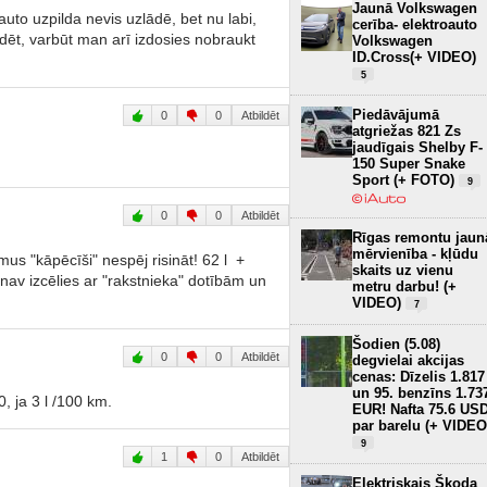
Jaunā Volkswagen
auto uzpilda nevis uzlādē, bet nu labi,
cerība- elektroauto
dēt, varbūt man arī izdosies nobraukt
Volkswagen
ID.Cross(+ VIDEO)
5
Piedāvājumā
0
0
Atbildēt
atgriežas 821 Zs
jaudīgais Shelby F-
150 Super Snake
Sport (+ FOTO)
9
0
0
Atbildēt
Rīgas remontu jaun
mērvienība - kļūdu
s "kāpēcīši" nespēj risināt! 62 l +
skaits uz vienu
d nav izcēlies ar "rakstnieka" dotībām un
metru darbu! (+
VIDEO)
7
Šodien (5.08)
0
0
Atbildēt
degvielai akcijas
cenas: Dīzelis 1.817
un 95. benzīns 1.73
, ja 3 l /100 km.
EUR! Nafta 75.6 US
par barelu (+ VIDEO
9
1
0
Atbildēt
Elektriskais Škoda