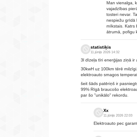
Man vienalga, k
vajadzības pier
tosteri nevar. T
nespiežu grīdā 
mīkstais. Katrs
ātrumā, pofigu k
statistiķis
11.jūnijs 2026 14:32
3l dīzeļa tīri enerģijas ziņā i
30kwH uz 100km tērē milzīgi,
elektroauto smagos temperat
šeit šāds patēriņš ir pasnieg
99% Rīgā braucošo elektroaut
par šo "unikālo" rekordu.
Xx
11.jūnijs 2026 22:03
Elektroauto pec garant