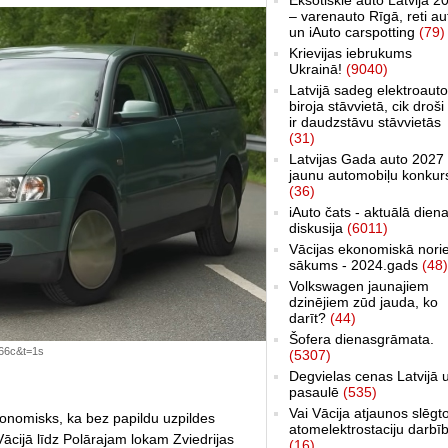
– varenauto Rīgā, reti au
un iAuto carspotting
(79)
Krievijas iebrukums
Ukrainā!
(9040)
Latvijā sadeg elektroauto
biroja stāvvietā, cik droši 
ir daudzstāvu stāvvietās
(31)
Latvijas Gada auto 2027 
jaunu automobiļu konkur
(36)
iAuto čats - aktuālā dien
diskusija
(6011)
Vācijas ekonomiskā nori
sākums - 2024.gads
(48)
Volkswagen jaunajiem
dzinējiem zūd jauda, ko
darīt?
(44)
Šofera dienasgrāmata.
66c&t=1s
(5307)
Degvielas cenas Latvijā 
pasaulē
(535)
Vai Vācija atjaunos slēgt
ekonomisks, ka bez papildu uzpildes
atomelektrostaciju darbī
ācijā līdz Polārajam lokam Zviedrijas
(16)