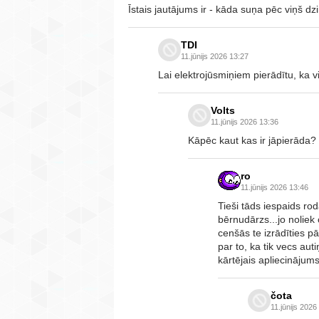
Īstais jautājums ir - kāda suņa pēc viņš d
TDI
11.jūnijs 2026 13:27
Lai elektrojūsmiņiem pierādītu, ka 
Volts
11.jūnijs 2026 13:36
Kāpēc kaut kas ir jāpierāda?
ro
11.jūnijs 2026 13:46
Tieši tāds iespaids rod
bērnudārzs...jo noliek 
cenšās te izrādīties pā
par to, ka tik vecs auti
kārtējais apliecinājums,
čota
11.jūnijs 2026