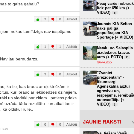
Peaq varēs nobrauk
zinās to gaisa gabalu?
līdz pat 650 km (+
VIDEO)
8
3
0
Atbildēt
Jaunais KIA Seltos
nāks palīgā
viņiem nekas tamlīdzīgs nav iespējams
populārajam KIA
Sportage (+ VIDEO)
1
1
Atbildēt
Netālu no Salaspils
aizdedzies kravas
auto (+ FOTO)
11
 Nav jau bērnudārzs.
"Zvaniet
3
0
Atbildēt
prezidentam" -
likumsargi
Āgenskalnā aiztur
as, ka tie, kas brauc ar eļektričkām ir
agresīvu un,
citus, kuri brauc ar iekšdedzes dzinējiem,
iespējams, iereibuš
rāki un viedāki par citiem.. patiess prieks
autovadītāju (+
ņš uzrāda tādu rezultātu.. un atkal tas ir
VIDEO)
3
 ka oldskūl rullē..
JAUNIE RAKSTI
0
0
Atbildēt
 13:49
Vai tiešām Vanšu