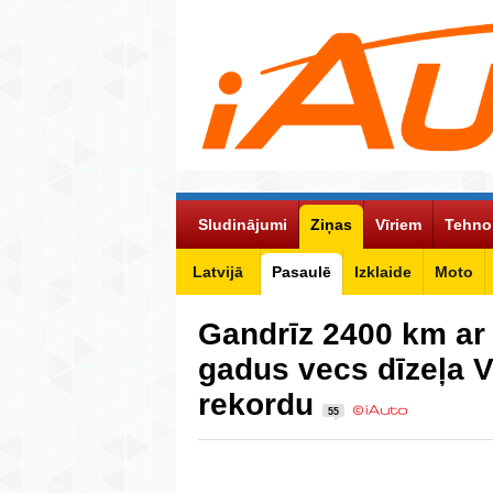
Sludinājumi
Ziņas
Vīriem
Tehno
Latvijā
Pasaulē
Izklaide
Moto
Gandrīz 2400 km ar
gadus vecs dīzeļa 
rekordu
55