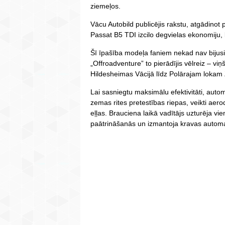
ziemeļos.
Vācu Autobild publicējis rakstu, atgādino
Passat B5 TDI izcilo degvielas ekonomiju, k
Šī īpašība modeļa faniem nekad nav bijusi
„Offroadventure” to pierādījis vēlreiz – vi
Hildesheimas Vācijā līdz Polārajam lokam 
Lai sasniegtu maksimālu efektivitāti, auto
zemas rites pretestības riepas, veikti aerod
eļļas. Brauciena laikā vadītājs uzturēja vi
paātrināšanās un izmantoja kravas automa