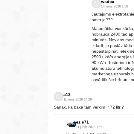
wsdcx
14.jūnijs 2026 1:36
Jautājums elektrofanie
baterija???
Matemātika vienkārša, 
nobrauca 2400 tad apm
minūtēs. Neviens mode
izdarīt, jo pastāv tāda
nepastarpināti ietekm
2500+ kWh enerģijas i
90 kWh. Tosteriem ir ī
akumulatoru tehnoloģi
mārketinga uzburais bu
savādāk šie brīnumi ne
a13
11.jūnijs 2026 14:28
Sanāk, ka bāka tam verķim ir 72 litri?
ezis71
11.jūnijs 2026 17:12