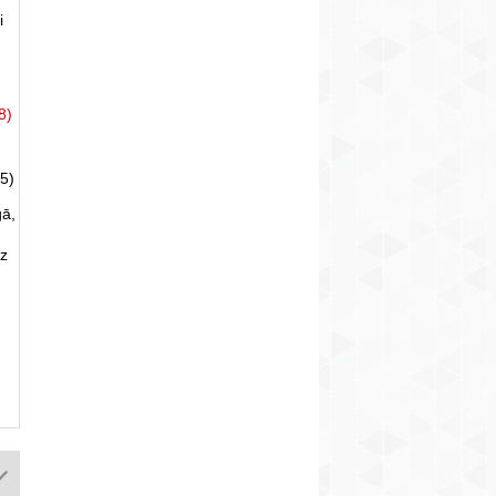
i
8)
5)
gā,
uz