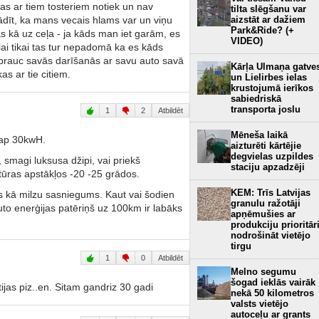
as ar tiem tosteriem notiek un nav
tilta slēgšanu var
aizstāt ar dažiem
ādīt, ka mans vecais hlams var un viņu
Park&Ride? (+
as kā uz ceļa - ja kāds man iet garām, es
VIDEO)
lai tikai tas tur nepadomā ka es kāds
 brauc savās darīšanās ar savu auto savā
Kārļa Ulmaņa gatve
as ar tie citiem.
un Lielirbes ielas
krustojumā ierīkos
sabiedriskā
transporta joslu
1
2
Atbildēt
Mēneša laikā
r ap 30kwH.
aizturēti kārtējie
degvielas uzpildes
 smagi luksusa džipi, vai priekš
staciju apzadzēji
ūras apstākļos -20 -25 grādos.
KEM: Trīs Latvijas
ts kā milzu sasniegums. Kaut vai šodien
granulu ražotāji
o enerģijas patēriņš uz 100km ir labāks
apņēmušies ar
produkciju prioritār
nodrošināt vietējo
tirgu
1
0
Atbildēt
Melno segumu
šogad ieklās vairāk
ijas piz..en. Sitam gandriz 30 gadi
nekā 50 kilometros
valsts vietējo
autoceļu ar grants