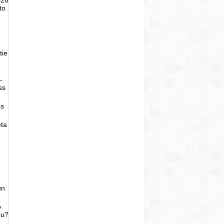
to
tie
-
ss
as
eta
un
o
bu?