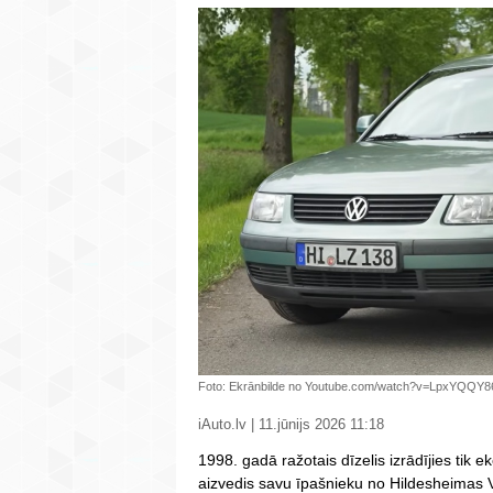
Foto: Ekrānbilde no Youtube.com/watch?v=LpxYQQY8
iAuto.lv | 11.jūnijs 2026 11:18
1998. gadā ražotais dīzelis izrādījies tik 
aizvedis savu īpašnieku no Hildesheimas V