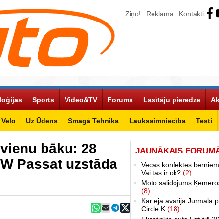
Ziņo!
Reklāma
Kontakti
loģijas
Sports
Video&TV
Forums
Lasītāju pieredze
Ak
Velo
Uz Ūdens
Smagā Tehnika
Lauksaimniecība
Testi
 vienu bāku: 28
JAUNĀKAIS FORUM
VW Passat uzstāda
Vecas konfektes bērniem
Vai tas ir ok?
(2)
Moto salidojums Ķemero
(8)
Kārtējā avārija Jūrmalā p
Circle K
(18)
Eksotiskie auto Latvijā 2