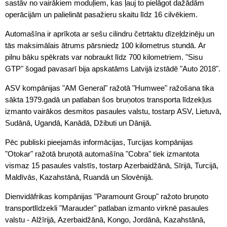
sastāv no vairākiem moduļiem, kas ļauj to pielāgot dažādām
operācijām un palielināt pasažieru skaitu līdz 16 cilvēkiem.
Automašīna ir aprīkota ar sešu cilindru četrtaktu dīzeļdzinēju un
tās maksimālais ātrums pārsniedz 100 kilometrus stundā. Ar
pilnu bāku spēkrats var nobraukt līdz 700 kilometriem. "Sisu
GTP" šogad pavasarī bija apskatāms Latvijā izstādē "Auto 2018".
ASV kompānijas "AM General" ražotā "Humwee" ražošana tika
sākta 1979.gadā un patlaban šos bruņotos transporta līdzekļus
izmanto vairākos desmitos pasaules valstu, tostarp ASV, Lietuvā,
Sudānā, Ugandā, Kanādā, Džibuti un Dānijā.
Pēc publiski pieejamās informācijas, Turcijas kompānijas
"Otokar" ražotā bruņotā automašīna "Cobra" tiek izmantota
vismaz 15 pasaules valstīs, tostarp Azerbaidžānā, Sīrijā, Turcijā,
Maldīvās, Kazahstānā, Ruandā un Slovēnijā.
Dienvidāfrikas kompānijas "Paramount Group" ražoto bruņoto
transportlīdzekli "Marauder" patlaban izmanto virknē pasaules
valstu - Alžīrijā, Azerbaidžānā, Kongo, Jordānā, Kazahstānā,