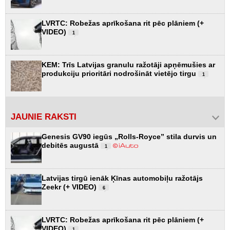
LVRTC: Robežas aprīkošana rit pēc plāniem (+
VIDEO)
1
KEM: Trīs Latvijas granulu ražotāji apņēmušies ar
produkciju prioritāri nodrošināt vietējo tirgu
1
JAUNIE RAKSTI
Genesis GV90 iegūs „Rolls-Royce” stila durvis un
debitēs augustā
1
Latvijas tirgū ienāk Ķīnas automobiļu ražotājs
Zeekr (+ VIDEO)
6
LVRTC: Robežas aprīkošana rit pēc plāniem (+
VIDEO)
1