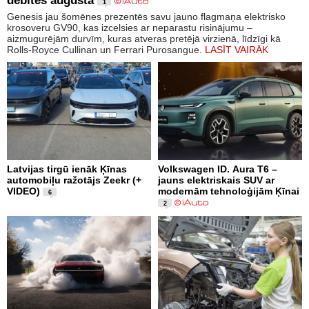
debitēs augustā
1
Genesis jau šomēnes prezentēs savu jauno flagmaņa elektrisko
krosoveru GV90, kas izcelsies ar neparastu risinājumu –
aizmugurējām durvīm, kuras atveras pretējā virzienā, līdzīgi kā
Rolls-Royce Cullinan un Ferrari Purosangue.
LASĪT VAIRĀK
Latvijas tirgū ienāk Ķīnas
Volkswagen ID. Aura T6 –
automobiļu ražotājs Zeekr (+
jauns elektriskais SUV ar
VIDEO)
modernām tehnoloģijām Ķīnai
6
2