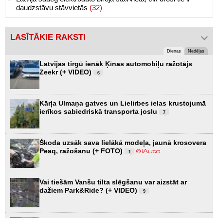
daudzstāvu stāvvietās
(32)
LASĪTĀKIE RAKSTI
Dienas
Nedēļas
Latvijas tirgū ienāk Ķīnas automobiļu ražotājs
Zeekr (+ VIDEO)
6
Kārļa Ulmaņa gatves un Lielirbes ielas krustojumā
ierīkos sabiedriskā transporta joslu
7
Škoda uzsāk sava lielākā modeļa, jaunā krosovera
Peaq, ražošanu (+ FOTO)
1
Vai tiešām Vanšu tilta slēgšanu var aizstāt ar
dažiem Park&Ride? (+ VIDEO)
9