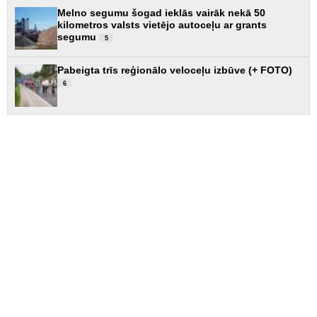
Melno segumu šogad ieklās vairāk nekā 50
kilometros valsts vietējo autoceļu ar grants
segumu
5
Pabeigta trīs reģionālo veloceļu izbūve (+ FOTO)
6