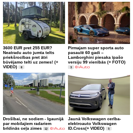
3600 EUR pret 255 EUR?
Pirmajam super sporta auto
Neatradu auto jumta telts
pasaulē 60 gadi –
priekšrocības pret ātri
Lamborghini piesaka īpašo
būvējamo telti uz zemes! (+
versiju 99 vienībās (+ FOTO)
VIDEO)
8
3
Drošībai, ne sodiem - Igaunijā
Jaunā Volkswagen cerība-
par mobilajiem radariem
elektroauto Volkswagen
brīdinās ceļa zimes
ID.Cross(+ VIDEO)
12
5