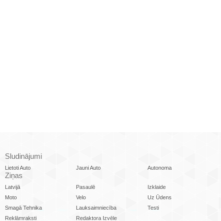
Sludinājumi
Lietoti Auto
Jauni Auto
Autonoma
Ziņas
Latvijā
Pasaulē
Izklaide
Moto
Velo
Uz Ūdens
Smagā Tehnika
Lauksaimniecība
Testi
Reklāmraksti
Redaktora Izvēle