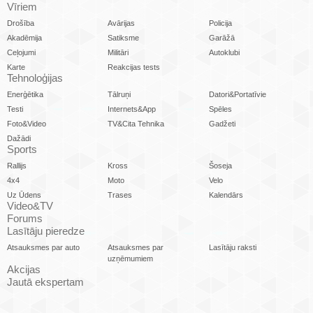
Vīriem
Drošība
Avārijas
Policija
Akadēmija
Satiksme
Garāžā
Ceļojumi
Militāri
Autoklubi
Karte
Reakcijas tests
Tehnoloģijas
Enerģētika
Tālruņi
Datori&Portatīvie
Testi
Internets&App
Spēles
Foto&Video
TV&Cita Tehnika
Gadžeti
Dažādi
Sports
Rallijs
Kross
Šoseja
4x4
Moto
Velo
Uz Ūdens
Trases
Kalendārs
Video&TV
Forums
Lasītāju pieredze
Atsauksmes par auto
Atsauksmes par
Lasītāju raksti
uzņēmumiem
Akcijas
Jautā ekspertam