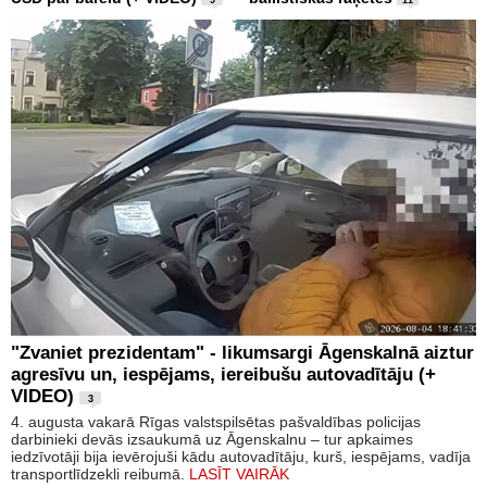
9
11
"Zvaniet prezidentam" - likumsargi Āgenskalnā aiztur
agresīvu un, iespējams, iereibušu autovadītāju (+
VIDEO)
3
4. augusta vakarā Rīgas valstspilsētas pašvaldības policijas
darbinieki devās izsaukumā uz Āgenskalnu – tur apkaimes
iedzīvotāji bija ievērojuši kādu autovadītāju, kurš, iespējams, vadīja
transportlīdzekli reibumā.
LASĪT VAIRĀK