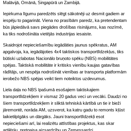
Malāvijā, Omānā, Singapūrā un Zambijā.
Iepirkuma līgumu paredzēts slēgt sākotnēji uz desmit gadiem ar
iespēju to pagarināt. Viena no prasībām paredz, ka pretendentam
būs jāpiedāvā savs piegādes drošības risinājums, kas nozīmē,
ka tiks nodrošināta vietējās industrijas iesaiste.
Skaidrojot nepieciešamību iegādāties jaunus spēkratus, AM
apgalvoja, ka, iegādājoties 4x4 taktiskos transportlīdzekļus, tiks
būtiski uzlabotas Nacionālo bruņoto spēku (NBS) mobilitātes
spējas. Taktiskā mobilitāte ir kritisks vienību kaujas gatavības
rādītājs, un nespēja nodrošināt vienības ar transporta platformām
ierobežo NBS spējas veikt tiem noteiktos uzdevumus.
Liela daļa no NBS īpašumā esošajiem taktiskajiem
transportlīdzekļiem ir vismaz 20 gadus veci un vecāki. Daudzi no
šiem transportlīdzekļiem ir sliktā tehniskā kārtībā un tie ir bieži
jāremontē, norāda AM, uzsverot, ka katru gadu to remonts kļūst
laikietilpīgāks un dārgāks. Jauni transportlīdzekļi esot
nepieciešami arī, lai realizētu attīstības projektus, kas skar
artilēriju, pretgaisa aizsardzību un Zemessardzi.