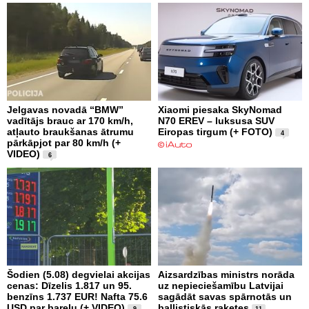
Jelgavas novadā “BMW”
Xiaomi piesaka SkyNomad
vadītājs brauc ar 170 km/h,
N70 EREV – luksusa SUV
atļauto braukšanas ātrumu
Eiropas tirgum (+ FOTO)
4
pārkāpjot par 80 km/h (+
VIDEO)
6
Šodien (5.08) degvielai akcijas
Aizsardzības ministrs norāda
cenas: Dīzelis 1.817 un 95.
uz nepieciešamību Latvijai
benzīns 1.737 EUR! Nafta 75.6
sagādāt savas spārnotās un
USD par barelu (+ VIDEO)
ballistiskās raķetes