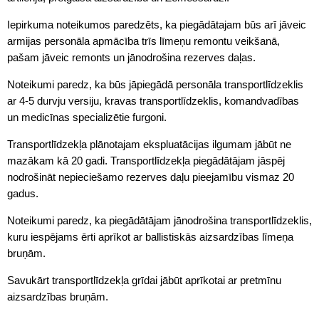
Iepirkuma noteikumos paredzēts, ka piegādātajam būs arī jāveic
armijas personāla apmācība trīs līmeņu remontu veikšanā,
pašam jāveic remonts un jānodrošina rezerves daļas.
Noteikumi paredz, ka būs jāpiegādā personāla transportlīdzeklis
ar 4-5 durvju versiju, kravas transportlīdzeklis, komandvadības
un medicīnas specializētie furgoni.
Transportlīdzekļa plānotajam ekspluatācijas ilgumam jābūt ne
mazākam kā 20 gadi. Transportlīdzekļa piegādātājam jāspēj
nodrošināt nepieciešamo rezerves daļu pieejamību vismaz 20
gadus.
Noteikumi paredz, ka piegādātājam jānodrošina transportlīdzeklis,
kuru iespējams ērti aprīkot ar ballistiskās aizsardzības līmeņa
bruņām.
Savukārt transportlīdzekļa grīdai jābūt aprīkotai ar pretmīnu
aizsardzības bruņām.