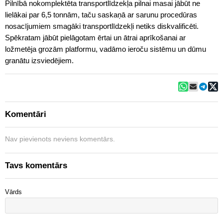
Pilnībā nokomplektēta transportlīdzekļa pilnai masai jābūt ne
lielākai par 6,5 tonnām, taču saskaņā ar sarunu procedūras
nosacījumiem smagāki transportlīdzekļi netiks diskvalificēti.
Spēkratam jābūt pielāgotam ērtai un ātrai aprīkošanai ar
ložmetēja grozām platformu, vadāmo ieroču sistēmu un dūmu
granātu izsviedējiem.
Komentāri
Nav pievienots neviens komentārs.
Tavs komentārs
Vārds