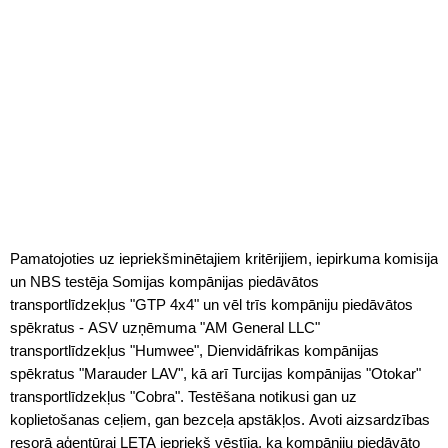
Pamatojoties uz iepriekšminētajiem kritērijiem, iepirkuma komisija
un NBS testēja Somijas kompānijas piedāvātos
transportlīdzekļus "GTP 4x4" un vēl trīs kompāniju piedāvātos
spēkratus - ASV uzņēmuma "AM General LLC"
transportlīdzekļus "Humwee", Dienvidāfrikas kompānijas
spēkratus "Marauder LAV", kā arī Turcijas kompānijas "Otokar"
transportlīdzekļus "Cobra". Testēšana notikusi gan uz
koplietošanas ceļiem, gan bezceļa apstākļos. Avoti aizsardzības
resorā aģentūrai LETA iepriekš vēstīja, ka kompāniju piedāvāto