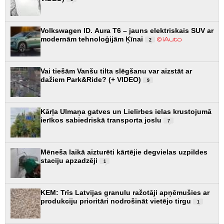
Volkswagen ID. Aura T6 – jauns elektriskais SUV ar
modernām tehnoloģijām Ķīnai
2
Vai tiešām Vanšu tilta slēgšanu var aizstāt ar
dažiem Park&Ride? (+ VIDEO)
9
Kārļa Ulmaņa gatves un Lielirbes ielas krustojumā
ierīkos sabiedriskā transporta joslu
7
Mēneša laikā aizturēti kārtējie degvielas uzpildes
staciju apzadzēji
1
KEM: Trīs Latvijas granulu ražotāji apņēmušies ar
produkciju prioritāri nodrošināt vietējo tirgu
1