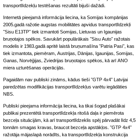
transportlīdzekļu testēšanas rezultāti bijuši dažādi.
Internetā pieejamā informācija liecina, ka Somijas kompānijas
2005.gadā ražotie augstas mobilitātes apvidus transportlīdzekļi
"Sisu E13TP" tiek izmantoti Somijas, Lietuvas un Igaunijas
bruņotajos spēkos. Savukārt populārākais "Sisu Auto" ražotais
modelis ir 1983.gadā apritē laistā bruņumašīna "Patria Pasi", kas
tiek izmantota, piemēram, Austrijas, Dānijas, Igaunijas, Somijas,
Ganas, Norvēģijas, Zviedrijas bruņotajos spēkos, kā arī ANO
miera uzturēšanas operācijās.
Pagaidām nav publiski zināms, kādus tieši "GTP 4x4" Latvijai
paredzētas modifikācijas transportlīdzekļus varētu iegādāties
NBS.
Publiski pieejama informācija liecina, ka tikai šogad plašākai
publikai prezentētā transportlīdzekļa ritošā daļa ir piemērota
bezceļa situācijām, kā arī transportlīdzeklis spēj pārvadāt līdz 4,5
tonnām smagas kravas, braucot bezceļa apstākļos. "GTP 4x4"
ražotāja mājaslapā norādīts, ka transportlīdzekļa konstrukcija