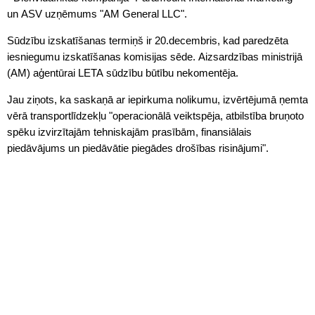
un ASV uzņēmums "AM General LLC".
Sūdzību izskatīšanas termiņš ir 20.decembris, kad paredzēta
iesniegumu izskatīšanas komisijas sēde. Aizsardzības ministrijā
(AM) aģentūrai LETA sūdzību būtību nekomentēja.
Jau ziņots, ka saskaņā ar iepirkuma nolikumu, izvērtējumā ņemta
vērā transportlīdzekļu "operacionālā veiktspēja, atbilstība bruņoto
spēku izvirzītajām tehniskajām prasībām, finansiālais
piedāvājums un piedāvātie piegādes drošības risinājumi".