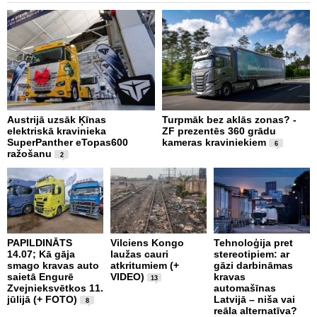
Austrijā uzsāk Ķīnas
Turpmāk bez aklās zonas? -
B
elektriskā kravinieka
ZF prezentēs 360 grādu
d
SuperPanther eTopas600
kameras kraviniekiem
N
6
ražošanu
2
PAPILDINĀTS
Vilciens Kongo
Tehnoloģija pret
A
14.07; Kā gāja
laužas cauri
stereotipiem: ar
i
smago kravas auto
atkritumiem (+
gāzi darbināmas
a
saietā Engurē
VIDEO)
kravas
13
k
Zvejnieksvētkos 11.
automašīnas
k
jūlijā (+ FOTO)
Latvijā – niša vai
8
reāla alternatīva?