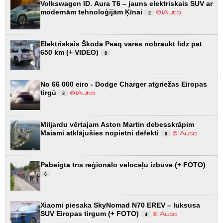
Volkswagen ID. Aura T6 – jauns elektriskais SUV ar
modernām tehnoloģijām Ķīnai
2
Elektriskais Škoda Peaq varēs nobraukt līdz pat
650 km (+ VIDEO)
8
No 66 000 eiro - Dodge Charger atgriežas Eiropas
tirgū
3
Miljardu vērtajam Aston Martin debesskrāpim
Maiami atklājušies nopietni defekti
6
Pabeigta trīs reģionālo veloceļu izbūve (+ FOTO)
6
Xiaomi piesaka SkyNomad N70 EREV – luksusa
SUV Eiropas tirgum (+ FOTO)
4