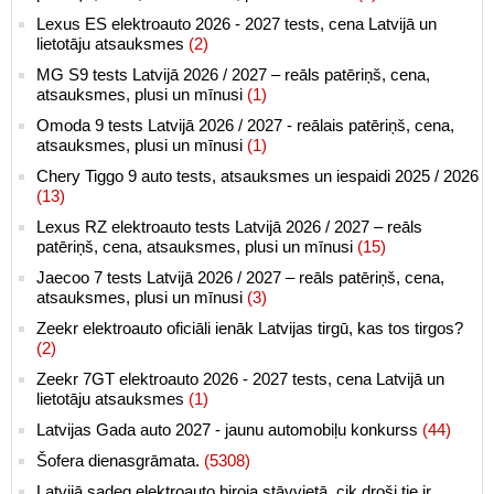
Lexus ES elektroauto 2026 - 2027 tests, cena Latvijā un
lietotāju atsauksmes
(2)
MG S9 tests Latvijā 2026 / 2027 – reāls patēriņš, cena,
atsauksmes, plusi un mīnusi
(1)
Omoda 9 tests Latvijā 2026 / 2027 - reālais patēriņš, cena,
atsauksmes, plusi un mīnusi
(1)
Chery Tiggo 9 auto tests, atsauksmes un iespaidi 2025 / 2026
(13)
Lexus RZ elektroauto tests Latvijā 2026 / 2027 – reāls
patēriņš, cena, atsauksmes, plusi un mīnusi
(15)
Jaecoo 7 tests Latvijā 2026 / 2027 – reāls patēriņš, cena,
atsauksmes, plusi un mīnusi
(3)
Zeekr elektroauto oficiāli ienāk Latvijas tirgū, kas tos tirgos?
(2)
Zeekr 7GT elektroauto 2026 - 2027 tests, cena Latvijā un
lietotāju atsauksmes
(1)
Latvijas Gada auto 2027 - jaunu automobiļu konkurss
(44)
Šofera dienasgrāmata.
(5308)
Latvijā sadeg elektroauto biroja stāvvietā, cik droši tie ir