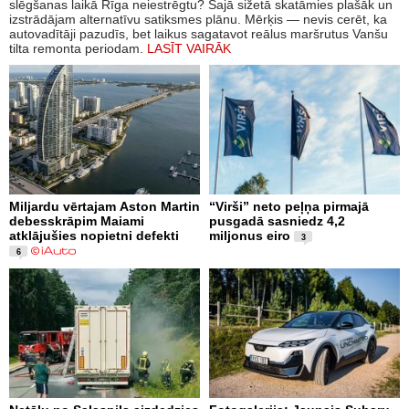
slēgšanas laikā Rīga neiestrēgtu? Šajā sižetā skatāmies plašāk un
izstrādājam alternatīvu satiksmes plānu. Mērķis — nevis cerēt, ka
autovadītāji pazudīs, bet laikus sagatavot reālus maršrutus Vanšu
tilta remonta periodam.
LASĪT VAIRĀK
Miljardu vērtajam Aston Martin
“Virši” neto peļņa pirmajā
debesskrāpim Maiami
pusgadā sasniedz 4,2
atklājušies nopietni defekti
miljonus eiro
3
6