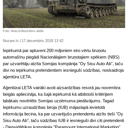
Foto: iAuto.lv/Ilustratīvs attēls
Nozare.lv | 17.decembris 2018 13:42
Iepirkumā par aptuveni 200 miljoniem eiro vērtu bruņotu
automašīnu piegādi Nacionālajiem bruņotajiem spēkiem (NBS)
par uzvarētāju atzīta Somijas kompānija "Oy Sisu Auto Ab", taču
divi no iepirkuma pretendentiem iesnieguši sūdzības, noskaidroja
aģentūra LETA.
Aģentūrai LETA vairāki avoti aizsardzības resorā jau novembra
beigās apliecināja, ka šajā iepirkumā kā atbilstoši kritērijiem
labākais novērtēts Somijas uzņēmuma piedāvājums. Tagad
Iepirkumu uzraudzības biroja (IUB) mājaslapā ievietotā
informācija liecina, ka par uzvarējušo pretendentu atzīts tieši "Oy
Sisu Auto Ab", taču sūdzības IUB ir iesnieguši divi citi pretendenti
- Dienvidāfrikas kompānija "Paramount International Marketing"