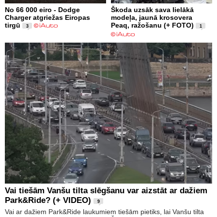
No 66 000 eiro - Dodge
Škoda uzsāk sava lielākā
Charger atgriežas Eiropas
modeļa, jaunā krosovera
tirgū
Peaq, ražošanu (+ FOTO)
3
1
Vai tiešām Vanšu tilta slēgšanu var aizstāt ar dažiem
Park&Ride? (+ VIDEO)
9
Vai ar dažiem Park&Ride laukumiem tiešām pietiks, lai Vanšu tilta