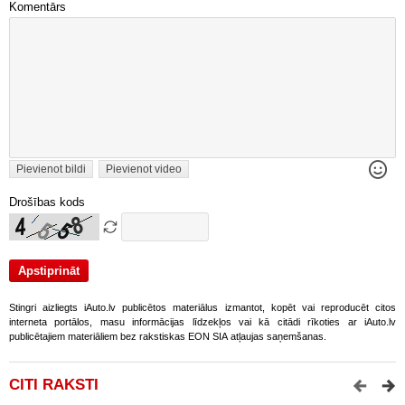
Komentārs
Pievienot bildi
Pievienot video
Drošības kods
Stingri aizliegts iAuto.lv publicētos materiālus izmantot, kopēt vai reproducēt citos
interneta portālos, masu informācijas līdzekļos vai kā citādi rīkoties ar iAuto.lv
publicētajiem materiāliem bez rakstiskas EON SIA atļaujas saņemšanas.
CITI RAKSTI