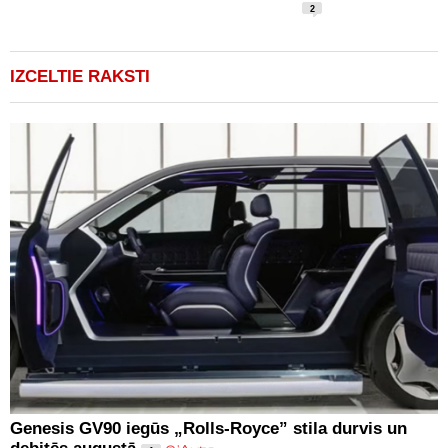
2
IZCELTIE RAKSTI
Genesis GV90 iegūs „Rolls-Royce” stila durvis un