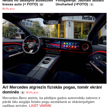
Netālu no Salaspils aizdedzies
Fotogalerija: Jaunais Subaru
kravas auto (+ FOTO)
Uncharted (+FOTO)
12
3
Arī Mercedes atgriezīs fiziskās pogas, tomēr ekrāni
dominēs
6
Mercedes-Benz atzinis, ka pēdējos gados automobiļu salonos ir
pārāk tālu aizgājis fizisko pogu aizstāšanā ar skārienjutīgām
vadības ierīcēm.
LASĪT VAIRĀK