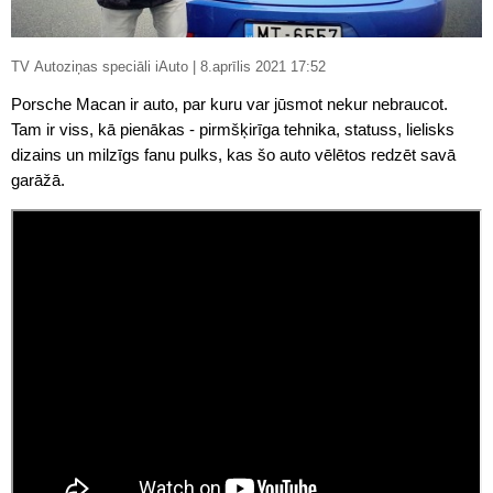
TV Autoziņas speciāli iAuto | 8.aprīlis 2021 17:52
Porsche Macan ir auto, par kuru var jūsmot nekur nebraucot.
Tam ir viss, kā pienākas - pirmšķirīga tehnika, statuss, lielisks
dizains un milzīgs fanu pulks, kas šo auto vēlētos redzēt savā
garāžā.