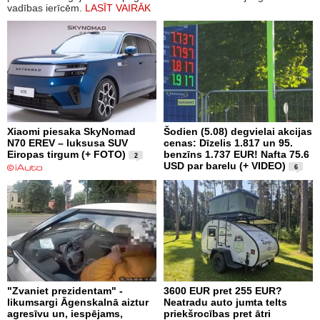
vadības ierīcēm.
LASĪT VAIRĀK
Xiaomi piesaka SkyNomad
Šodien (5.08) degvielai akcijas
N70 EREV – luksusa SUV
cenas: Dīzelis 1.817 un 95.
Eiropas tirgum (+ FOTO)
benzīns 1.737 EUR! Nafta 75.6
2
USD par barelu (+ VIDEO)
6
"Zvaniet prezidentam" -
3600 EUR pret 255 EUR?
likumsargi Āgenskalnā aiztur
Neatradu auto jumta telts
agresīvu un, iespējams,
priekšrocības pret ātri