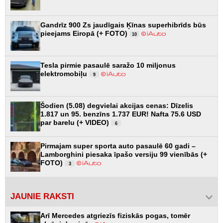
Gandrīz 900 Zs jaudīgais Ķīnas superhibrīds būs
pieejams Eiropā (+ FOTO)
10
Tesla pirmie pasaulē saražo 10 miljonus
elektromobiļu
9
Šodien (5.08) degvielai akcijas cenas: Dīzelis
1.817 un 95. benzīns 1.737 EUR! Nafta 75.6 USD
par barelu (+ VIDEO)
6
Pirmajam super sporta auto pasaulē 60 gadi –
Lamborghini piesaka īpašo versiju 99 vienībās (+
FOTO)
3
JAUNIE RAKSTI
Arī Mercedes atgriezīs fiziskās pogas, tomēr