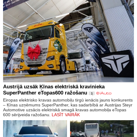
Austrijā uzsāk Ķīnas elektriskā kravinieka
SuperPanther eTopas600 ražošanu
1
Eiropas elektrisko kravas automobiļu tirgū ienācis jauns konkurents
– Ķīnas uzņēmums SuperPanther, kas sadarbībā ar Austrijas Steyr
Automotive uzsācis elektriskā smagā kravas automobiļa eTopas
600 sērijveida ražošanu.
LASĪT VAIRĀK