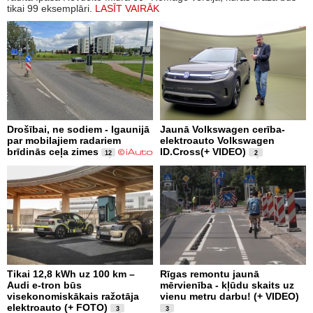
tikai 99 eksemplāri.
LASĪT VAIRĀK
Drošībai, ne sodiem - Igaunijā
Jaunā Volkswagen cerība-
par mobilajiem radariem
elektroauto Volkswagen
brīdinās ceļa zimes
ID.Cross(+ VIDEO)
12
2
Tikai 12,8 kWh uz 100 km –
Rīgas remontu jaunā
Audi e-tron būs
mērvienība - kļūdu skaits uz
visekonomiskākais ražotāja
vienu metru darbu! (+ VIDEO)
elektroauto (+ FOTO)
3
3