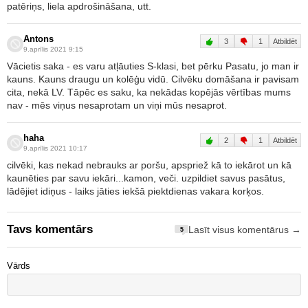
patēriņs, liela apdrošināšana, utt.
Antons
3
1
Atbildēt
9.aprīlis 2021 9:15
Vācietis saka - es varu atļāuties S-klasi, bet pērku Pasatu, jo man ir
kauns. Kauns draugu un kolēģu vidū. Cilvēku domāšana ir pavisam
cita, nekā LV. Tāpēc es saku, ka nekādas kopējās vērtības mums
nav - mēs viņus nesaprotam un viņi mūs nesaprot.
haha
2
1
Atbildēt
9.aprīlis 2021 10:17
cilvēki, kas nekad nebrauks ar poršu, apspriež kā to iekārot un kā
kaunēties par savu iekāri...kamon, veči. uzpildiet savus pasātus,
lādējiet idiņus - laiks jāties iekšā piektdienas vakara korķos.
Tavs komentārs
Lasīt visus komentārus →
5
Vārds