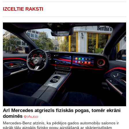
IZCELTIE RAKSTI
Arī Mercedes atgriezīs fiziskās pogas, tomēr ekrāni
dominēs
Mercedes-Benz atzinis, ka pēdējos gados automobiļu salonos ir
pārāk tālu aizgājis fizisko pogu aizstāšanā ar skārienjutīgām