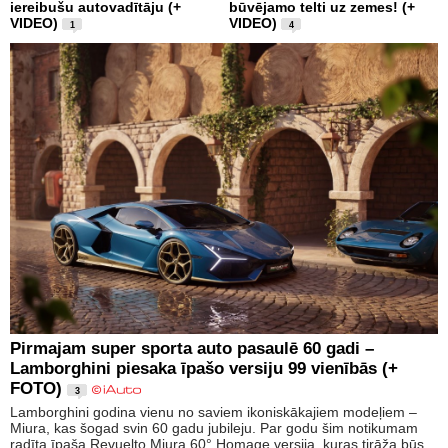
iereibušu autovadītāju (+
būvējamo telti uz zemes! (+
VIDEO)
VIDEO)
1
4
Pirmajam super sporta auto pasaulē 60 gadi –
Lamborghini piesaka īpašo versiju 99 vienībās (+
FOTO)
3
Lamborghini godina vienu no saviem ikoniskākajiem modeļiem –
Miura, kas šogad svin 60 gadu jubileju. Par godu šim notikumam
radīta īpaša Revuelto Miura 60° Homage versija, kuras tirāža būs