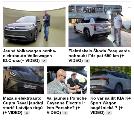
Jaunā Volkswagen cerība-
Elektriskais Škoda Peaq varēs
V
elektroauto Volkswagen
nobraukt līdz pat 650 km (+
r
ID.Cross(+ VIDEO)
VIDEO)
D
2
8
Mazais elektroauto
Vai jaunais Porsche
Ko var salikt KIA K4
P
Cupra Raval jaudīgi
Cayenne Electric ir
Sport Wagon
a
startē Latvijas tirgū
īsts Porsche? (+
bagāžniekā ? (+
T
(+ VIDEO)
VIDEO)
VIDEO)
c
3
3
2
V