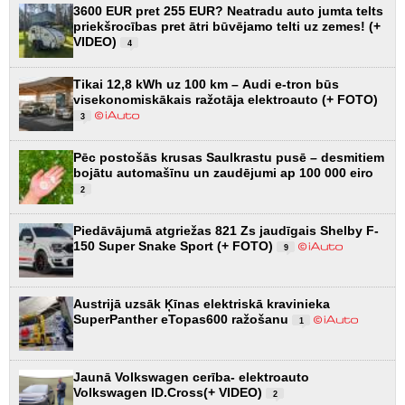
3600 EUR pret 255 EUR? Neatradu auto jumta telts
priekšrocības pret ātri būvējamo telti uz zemes! (+
VIDEO)
4
Tikai 12,8 kWh uz 100 km – Audi e-tron būs
visekonomiskākais ražotāja elektroauto (+ FOTO)
3
Pēc postošās krusas Saulkrastu pusē – desmitiem
bojātu automašīnu un zaudējumi ap 100 000 eiro
2
Piedāvājumā atgriežas 821 Zs jaudīgais Shelby F-
150 Super Snake Sport (+ FOTO)
9
Austrijā uzsāk Ķīnas elektriskā kravinieka
SuperPanther eTopas600 ražošanu
1
Jaunā Volkswagen cerība- elektroauto
Volkswagen ID.Cross(+ VIDEO)
2