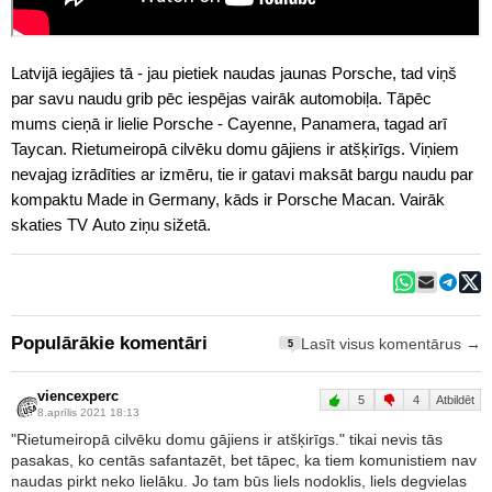
Latvijā iegājies tā - jau pietiek naudas jaunas Porsche, tad viņš
par savu naudu grib pēc iespējas vairāk automobiļa. Tāpēc
mums cieņā ir lielie Porsche - Cayenne, Panamera, tagad arī
Taycan. Rietumeiropā cilvēku domu gājiens ir atšķirīgs. Viņiem
nevajag izrādīties ar izmēru, tie ir gatavi maksāt bargu naudu par
kompaktu Made in Germany, kāds ir Porsche Macan. Vairāk
skaties TV Auto ziņu sižetā.
Populārākie komentāri
Lasīt visus komentārus →
5
viencexperc
5
4
Atbildēt
8.aprīlis 2021 18:13
"Rietumeiropā cilvēku domu gājiens ir atšķirīgs." tikai nevis tās
pasakas, ko centās safantazēt, bet tāpec, ka tiem komunistiem nav
naudas pirkt neko lielāku. Jo tam būs liels nodoklis, liels degvielas