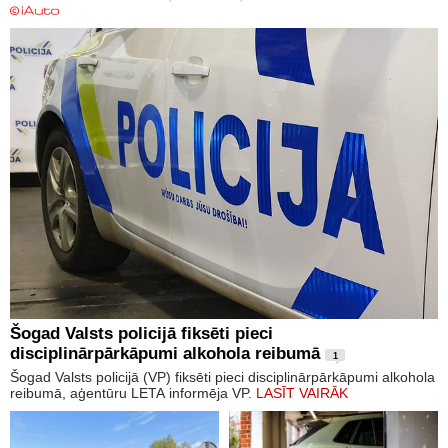
Šogad Valsts policijā fiksēti pieci
disciplinārpārkāpumi alkohola reibumā
1
Šogad Valsts policijā (VP) fiksēti pieci disciplinārpārkāpumi alkohola
reibumā, aģentūru LETA informēja VP.
LASĪT VAIRĀK