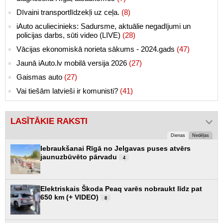
Dīvaini transportlīdzekļi uz ceļa.
(8)
iAuto aculiecinieks: Sadursme, aktuālie negadījumi un
policijas darbs, sūti video (LIVE)
(28)
Vācijas ekonomiskā norieta sākums - 2024.gads
(47)
Jaunā iAuto.lv mobilā versija 2026
(27)
Gaismas auto
(27)
Vai tiešām latvieši ir komunisti?
(41)
LASĪTĀKIE RAKSTI
Dienas
Nedēļas
Iebraukšanai Rīgā no Jelgavas puses atvērs
jaunuzbūvēto pārvadu
4
Elektriskais Škoda Peaq varēs nobraukt līdz pat
650 km (+ VIDEO)
8