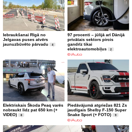
Iebraukšanai Rīgā no
97 procenti – jūlijā arī Dānijā
Jelgavas puses atvērs
privātais sektors pircis
jaunuzbūvēto pārvadu
gandrīz tikai
4
elektroautomobiļus
2
Elektriskais Škoda Peaq varēs
Piedāvājumā atgriežas 821 Zs
nobraukt līdz pat 650 km (+
jaudīgais Shelby F-150 Super
VIDEO)
Snake Sport (+ FOTO)
8
9