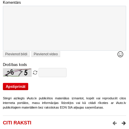
Komentārs
Pievienot bildi
Pievienot video
Drošības kods
Stingri aizliegts iAuto.lv publicētos materiālus izmantot, kopēt vai reproducēt citos
interneta portālos, masu informācijas līdzekļos vai kā citādi rīkoties ar iAuto.lv
publicētajiem materiāliem bez rakstiskas EON SIA atļaujas saņemšanas.
CITI RAKSTI