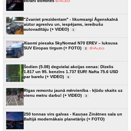
ekrāni dominēs
"Zvaniet prezidentam" - likumsargi Āgenskalnā
aiztur agresīvu un, iespējams, iereibušu
autovadītāju (+ VIDEO)
1
Xiaomi piesaka SkyNomad N70 EREV – luksusa
SUV Eiropas tirgum (+ FOTO)
2
Šodien (5.08) degvielai akcijas cenas: Dīzelis
1.817 un 95. benzīns 1.737 EUR! Nafta 75.6 USD
par barelu (+ VIDEO)
6
Rīgas remontu jaunā mērvienība - kļūdu skaits uz
vienu metru darbu! (+ VIDEO)
3
250 tonnas virs galvas - Kauņas Zinātnes sala un
Baltijā modernākais planetārijs (+ FOTO)