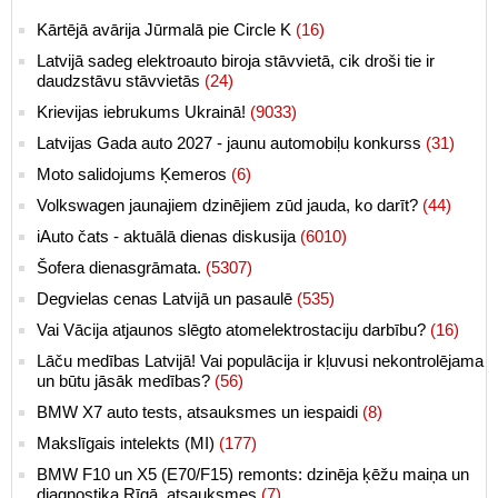
Kārtējā avārija Jūrmalā pie Circle K
(16)
Latvijā sadeg elektroauto biroja stāvvietā, cik droši tie ir
daudzstāvu stāvvietās
(24)
Krievijas iebrukums Ukrainā!
(9033)
Latvijas Gada auto 2027 - jaunu automobiļu konkurss
(31)
Moto salidojums Ķemeros
(6)
Volkswagen jaunajiem dzinējiem zūd jauda, ko darīt?
(44)
iAuto čats - aktuālā dienas diskusija
(6010)
Šofera dienasgrāmata.
(5307)
Degvielas cenas Latvijā un pasaulē
(535)
Vai Vācija atjaunos slēgto atomelektrostaciju darbību?
(16)
Lāču medības Latvijā! Vai populācija ir kļuvusi nekontrolējama
un būtu jāsāk medības?
(56)
BMW X7 auto tests, atsauksmes un iespaidi
(8)
Makslīgais intelekts (MI)
(177)
BMW F10 un X5 (E70/F15) remonts: dzinēja ķēžu maiņa un
diagnostika Rīgā, atsauksmes
(7)