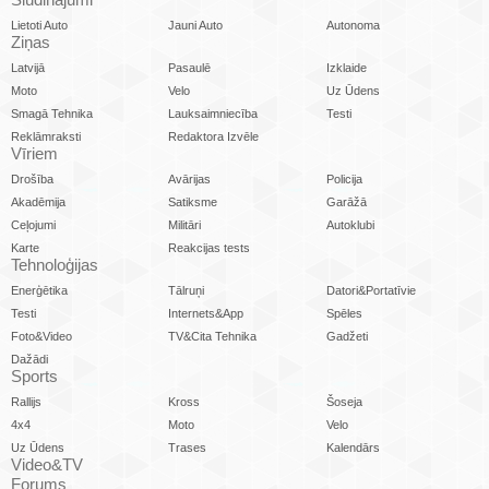
Lietoti Auto
Jauni Auto
Autonoma
Ziņas
Latvijā
Pasaulē
Izklaide
Moto
Velo
Uz Ūdens
Smagā Tehnika
Lauksaimniecība
Testi
Reklāmraksti
Redaktora Izvēle
Vīriem
Drošība
Avārijas
Policija
Akadēmija
Satiksme
Garāžā
Ceļojumi
Militāri
Autoklubi
Karte
Reakcijas tests
Tehnoloģijas
Enerģētika
Tālruņi
Datori&Portatīvie
Testi
Internets&App
Spēles
Foto&Video
TV&Cita Tehnika
Gadžeti
Dažādi
Sports
Rallijs
Kross
Šoseja
4x4
Moto
Velo
Uz Ūdens
Trases
Kalendārs
Video&TV
Forums