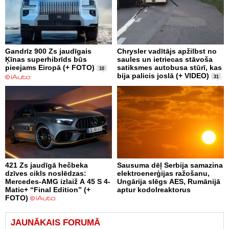
Gandrīz 900 Zs jaudīgais
Chrysler vadītājs apžilbst no
Ķīnas superhibrīds būs
saules un ietriecas stāvoša
pieejams Eiropā (+ FOTO)
satiksmes autobusa stūrī, kas
10
bija palicis joslā (+ VIDEO)
31
421 Zs jaudīgā hečbeka
Sausuma dēļ Serbija samazina
dzīves cikls noslēdzas:
elektroenerģijas ražošanu,
Mercedes-AMG izlaiž A 45 S 4-
Ungārija slēgs AES, Rumānijā
Matic+ “Final Edition” (+
aptur kodolreaktorus
FOTO)
JAUNĀKAIS FORUMĀ