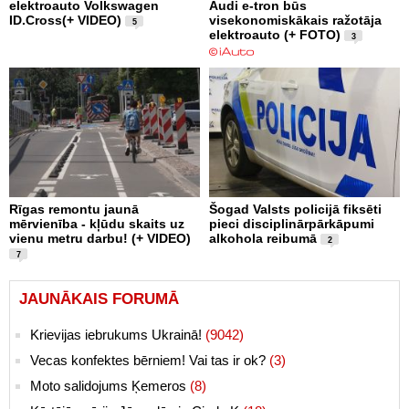
elektroauto Volkswagen
Audi e-tron būs
ID.Cross(+ VIDEO)
visekonomiskākais ražotāja
5
elektroauto (+ FOTO)
3
Rīgas remontu jaunā
Šogad Valsts policijā fiksēti
mērvienība - kļūdu skaits uz
pieci disciplinārpārkāpumi
vienu metru darbu! (+ VIDEO)
alkohola reibumā
2
7
JAUNĀKAIS FORUMĀ
Krievijas iebrukums Ukrainā!
(9042)
Vecas konfektes bērniem! Vai tas ir ok?
(3)
Moto salidojums Ķemeros
(8)