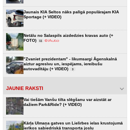
Jaunais KIA Seltos nāks palīgā populārajam KIA
Sportage (+ VIDEO)
Netālu no Salaspils aizdedzies kravas auto (+
FOTO)
11
"Zvaniet prezidentam" - likumsargi Āgenskalnā
aiztur agresīvu un, iespējams, iereibušu
autovadītāju (+ VIDEO)
3
JAUNIE RAKSTI
Vai tiešām Vanšu tilta slēgšanu var aizstāt ar
dažiem Park&Ride? (+ VIDEO)
Kārļa Ulmaņa gatves un Lielirbes ielas krustojumā
ierīkos sabiedriskā transporta joslu