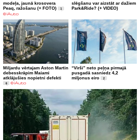
modeļa, jaunā krosovera
slēgšanu var aizstāt ar dažiem
Peaq, ražošanu (+ FOTO)
Park&Ride? (+ VIDEO)
1
Miljardu vērtajam Aston Martin
“Virši” neto peļņa pirmajā
debesskrāpim Maiami
pusgadā sasniedz 4,2
atklājušies nopietni defekti
miljonus eiro
2
6