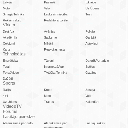
Latvijā
Pasaulē
Izklaide
Moto
Velo
Uz Ūdens
Smagā Tehnika
Lauksaimniecība
Testi
Reklāmraksti
Redaktora Izvēle
Vīriem
Drošība
Avārijas
Policija
Akadēmija
Satiksme
Garāžā
Ceļojumi
Militāri
Autoklubi
Karte
Reakcijas tests
Tehnoloģijas
Enerģētika
Tālruņi
Datori&Portatīvie
Testi
Internets&App
Spēles
Foto&Video
TV&Cita Tehnika
Gadžeti
Dažādi
Sports
Rallijs
Kross
Šoseja
4x4
Moto
Velo
Uz Ūdens
Trases
Kalendārs
Video&TV
Forums
Lasītāju pieredze
Atsauksmes par auto
Atsauksmes par
Lasītāju raksti
uzņēmumiem