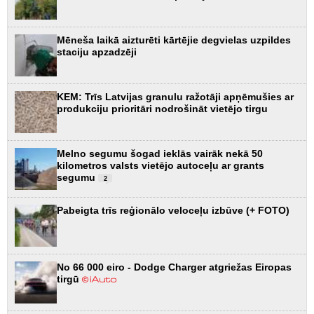
Mēneša laikā aizturēti kārtējie degvielas uzpildes
staciju apzadzēji
KEM: Trīs Latvijas granulu ražotāji apņēmušies ar
produkciju prioritāri nodrošināt vietējo tirgu
Melno segumu šogad ieklās vairāk nekā 50
kilometros valsts vietējo autoceļu ar grants
segumu
2
Pabeigta trīs reģionālo veloceļu izbūve (+ FOTO)
No 66 000 eiro - Dodge Charger atgriežas Eiropas
tirgū