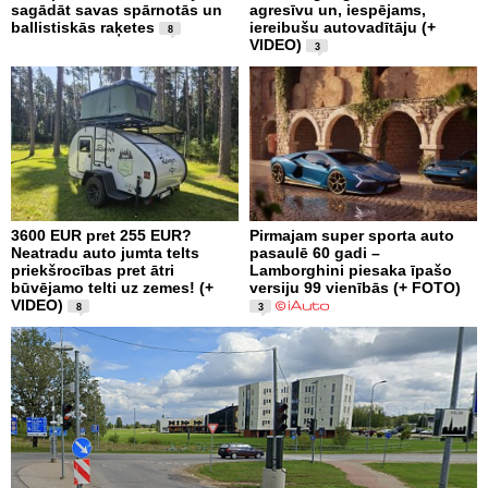
sagādāt savas spārnotās un
agresīvu un, iespējams,
ballistiskās raķetes
iereibušu autovadītāju (+
8
VIDEO)
3
3600 EUR pret 255 EUR?
Pirmajam super sporta auto
Neatradu auto jumta telts
pasaulē 60 gadi –
priekšrocības pret ātri
Lamborghini piesaka īpašo
būvējamo telti uz zemes! (+
versiju 99 vienībās (+ FOTO)
VIDEO)
8
3