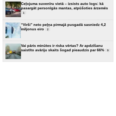
Ceļojuma suvenīru vietā – izsists auto logs: kā
pasargāt personīgās mantas, atpūšoties ārzemēs
1
“Virši” neto peļņa pirmajā pusgadā sasniedz 4,2
miljonus eiro
2
Vai pāris minūtes ir riska vērtas? Ar apdzīšanu
saistīto avāriju skaits šogad pieaudzis par 66%
9