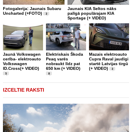
Fotogalerija: Jaunais Subaru
Jaunais KIA Seltos nāks
V
Uncharted (+FOTO)
palīgā populārajam KIA
E
3
Sportage (+ VIDEO)
V
Jaunā Volkswagen
Elektriskais Škoda
Mazais elektroauto
V
cerība- elektroauto
Peaq varēs
Cupra Raval jaudīgi
p
Volkswagen
nobraukt līdz pat
startē Latvijas tirgū
m
ID.Cross(+ VIDEO)
650 km (+ VIDEO)
(+ VIDEO)
D
3
5
8
IZCELTIE RAKSTI