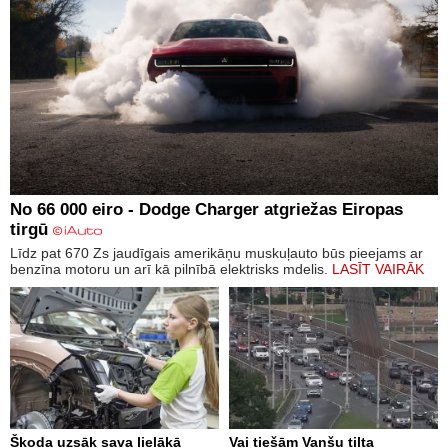
No 66 000 eiro - Dodge Charger atgriežas Eiropas
tirgū
Līdz pat 670 Zs jaudīgais amerikāņu muskuļauto būs pieejams ar
benzīna motoru un arī kā pilnībā elektrisks mdelis.
LASĪT VAIRĀK
Škoda uzsāk sava lielākā
Vai tiešām Vanšu tilta