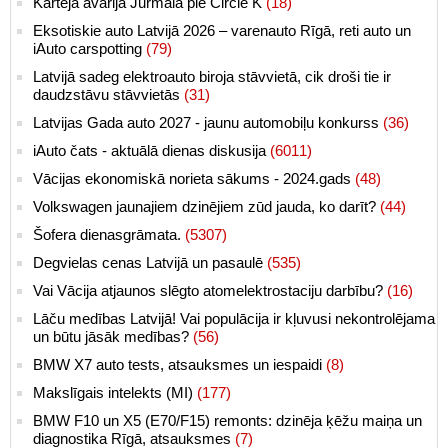
Kārtējā avārija Jūrmalā pie Circle K
(18)
Eksotiskie auto Latvijā 2026 – varenauto Rīgā, reti auto un
iAuto carspotting
(79)
Latvijā sadeg elektroauto biroja stāvvietā, cik droši tie ir
daudzstāvu stāvvietās
(31)
Latvijas Gada auto 2027 - jaunu automobiļu konkurss
(36)
iAuto čats - aktuālā dienas diskusija
(6011)
Vācijas ekonomiskā norieta sākums - 2024.gads
(48)
Volkswagen jaunajiem dzinējiem zūd jauda, ko darīt?
(44)
Šofera dienasgrāmata.
(5307)
Degvielas cenas Latvijā un pasaulē
(535)
Vai Vācija atjaunos slēgto atomelektrostaciju darbību?
(16)
Lāču medības Latvijā! Vai populācija ir kļuvusi nekontrolējama
un būtu jāsāk medības?
(56)
BMW X7 auto tests, atsauksmes un iespaidi
(8)
Makslīgais intelekts (MI)
(177)
BMW F10 un X5 (E70/F15) remonts: dzinēja ķēžu maiņa un
diagnostika Rīgā, atsauksmes
(7)