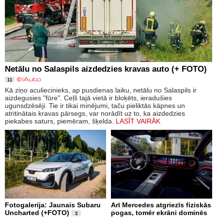
Netālu no Salaspils aizdedzies kravas auto (+ FOTO)
11
Kā ziņo aculiecinieks, ap pusdienas laiku, netālu no Salaspils ir
aizdegusies "fūre". Ceļš tajā vietā ir bloķēts, ieradušies
ugunsdzēsēji. Tie ir tikai minējumi, taču pieliktās kāpnes un
atritinātais kravas pārsegs, var norādīt uz to, ka aizdedzies
piekabes saturs, piemēram, šķelda.
LASĪT VAIRĀK
Fotogalerija: Jaunais Subaru
Arī Mercedes atgriezīs fiziskās
Uncharted (+FOTO)
pogas, tomēr ekrāni dominēs
3