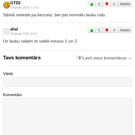
GTD2
6
0
Atbildēt
16.jūnijs 2021 11:01
Sižetā netestē pa bezceļu, bet pat normālu lauku ceļu
aha!
5
0
Atbildēt
16.jūnijs 2021 9:21
Uz lauku ceļiem to vafeli noraus 1 un 2.
Tavs komentārs
Lasīt visus komentārus →
3
Vārds
Komentārs