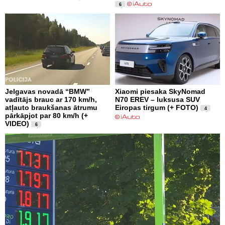
6
Jelgavas novadā “BMW”
Xiaomi piesaka SkyNomad
vadītājs brauc ar 170 km/h,
N70 EREV – luksusa SUV
atļauto braukšanas ātrumu
Eiropas tirgum (+ FOTO)
4
pārkāpjot par 80 km/h (+
VIDEO)
6