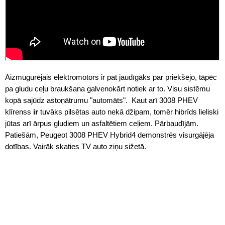
Aizmugurējais elektromotors ir pat jaudīgāks par priekšējo, tāpēc
pa gludu ceļu braukšana galvenokārt notiek ar to. Visu sistēmu
kopā sajūdz astoņātrumu "automāts". Kaut arī 3008 PHEV
klīrenss
ir
tuvāks pilsētas auto nekā džipam, tomēr hibrīds lieliski
jūtas arī ārpus gludiem un asfaltētiem ceļiem. Pārbaudījām.
Patiešām, Peugeot 3008 PHEV Hybrid4 demonstrēs visurgājēja
dotības. Vairāk skaties TV auto ziņu sižetā.