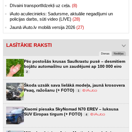
Dīvaini transportlīdzekļi uz ceļa.
(8)
iAuto aculiecinieks: Sadursme, aktuālie negadījumi un
policijas darbs, sūti video (LIVE)
(28)
Jaunā iAuto.lv mobilā versija 2026
(27)
LASĪTĀKIE RAKSTI
Dienas
Nedēļas
Pēc postošās krusas Saulkrastu pusē – desmitiem
bojātu automašīnu un zaudējumi ap 100 000 eiro
2
Škoda uzsāk sava lielākā modeļa, jaunā krosovera
Peaq, ražošanu (+ FOTO)
1
Xiaomi piesaka SkyNomad N70 EREV – luksusa
SUV Eiropas tirgum (+ FOTO)
4