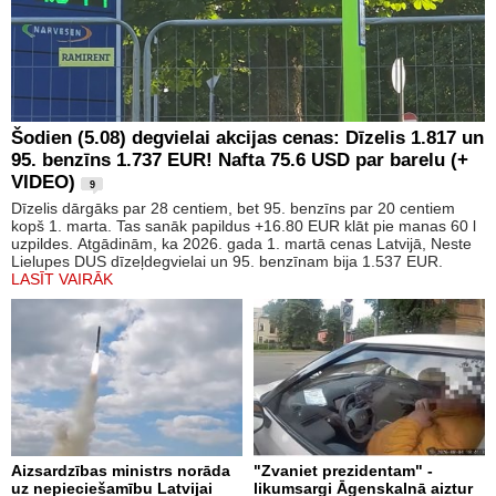
Šodien (5.08) degvielai akcijas cenas: Dīzelis 1.817 un
95. benzīns 1.737 EUR! Nafta 75.6 USD par barelu (+
VIDEO)
9
Dīzelis dārgāks par 28 centiem, bet 95. benzīns par 20 centiem
kopš 1. marta. Tas sanāk papildus +16.80 EUR klāt pie manas 60 l
uzpildes. Atgādinām, ka 2026. gada 1. martā cenas Latvijā, Neste
Lielupes DUS dīzeļdegvielai un 95. benzīnam bija 1.537 EUR.
LASĪT VAIRĀK
Aizsardzības ministrs norāda
"Zvaniet prezidentam" -
uz nepieciešamību Latvijai
likumsargi Āgenskalnā aiztur