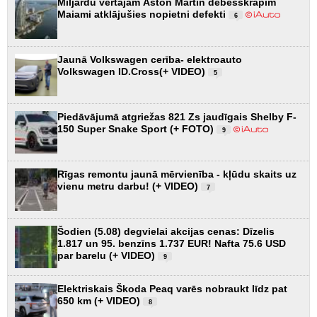
Miljardu vērtajam Aston Martin debesskrāpim
Maiami atklājušies nopietni defekti
6
Jaunā Volkswagen cerība- elektroauto
Volkswagen ID.Cross(+ VIDEO)
5
Piedāvājumā atgriežas 821 Zs jaudīgais Shelby F-
150 Super Snake Sport (+ FOTO)
9
Rīgas remontu jaunā mērvienība - kļūdu skaits uz
vienu metru darbu! (+ VIDEO)
7
Šodien (5.08) degvielai akcijas cenas: Dīzelis
1.817 un 95. benzīns 1.737 EUR! Nafta 75.6 USD
par barelu (+ VIDEO)
9
Elektriskais Škoda Peaq varēs nobraukt līdz pat
650 km (+ VIDEO)
8