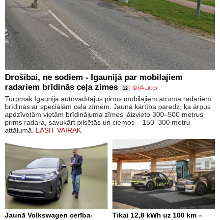
Drošībai, ne sodiem - Igaunijā par mobilajiem
radariem brīdinās ceļa zimes
12
Turpmāk Igaunijā autovadītājus pirms mobilajiem ātruma radariem
brīdinās ar speciālām ceļa zīmēm. Jaunā kārtība paredz, ka ārpus
apdzīvotām vietām brīdinājuma zīmes jāizvieto 300–500 metrus
pirms radara, savukārt pilsētās un ciemos – 150–300 metru
attālumā.
LASĪT VAIRĀK
Jaunā Volkswagen cerība-
Tikai 12,8 kWh uz 100 km –