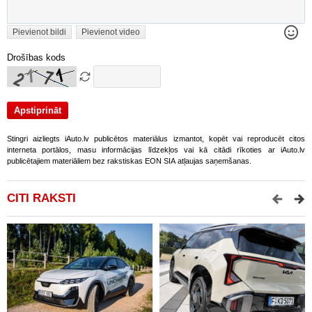
Pievienot bildi
Pievienot video
Drošības kods
Stingri aizliegts iAuto.lv publicētos materiālus izmantot, kopēt vai reproducēt citos
interneta portālos, masu informācijas līdzekļos vai kā citādi rīkoties ar iAuto.lv
publicētajiem materiāliem bez rakstiskas EON SIA atļaujas saņemšanas.
CITI RAKSTI