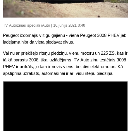
TV Autoziņas speciāli iAuto | 16.jūnijs 2021 8:48
Peugeot izdomājis viltīgu gājienu - viena Peugeot 3008 PHEV jeb
lādējamā hibrīda vietā piedāvāt divus.
Vai nu ar priekšējo riteņu piedziņu, vienu motoru un 225 ZS, kas ir
tā kā parasts 3008, tikai uzlādējams. TV Auto ziņu testētais 3008
PHEV ir unikāls, jo tam ir nevis viens, bet divi elektromotori. Kā
apstiprina uzraksts, automašīnai ir arī visu riteņu piedziņa.