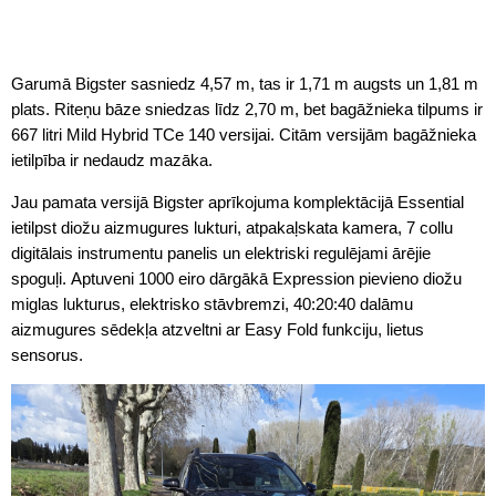
Garumā Bigster sasniedz 4,57 m, tas ir 1,71 m augsts un 1,81 m
plats. Riteņu bāze sniedzas līdz 2,70 m, bet bagāžnieka tilpums ir
667 litri Mild Hybrid TCe 140 versijai. Citām versijām bagāžnieka
ietilpība ir nedaudz mazāka.
Jau pamata versijā Bigster aprīkojuma komplektācijā Essential
ietilpst diožu aizmugures lukturi, atpakaļskata kamera, 7 collu
digitālais instrumentu panelis un elektriski regulējami ārējie
spoguļi. Aptuveni 1000 eiro dārgākā Expression pievieno diožu
miglas lukturus, elektrisko stāvbremzi, 40:20:40 dalāmu
aizmugures sēdekļa atzveltni ar Easy Fold funkciju, lietus
sensorus.