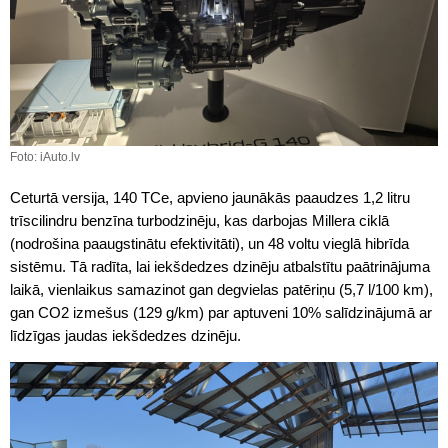
Foto: iAuto.lv
Ceturtā versija, 140 TCe, apvieno jaunākās paaudzes 1,2 litru
trīscilindru benzīna turbodzinēju, kas darbojas Millera ciklā
(nodrošina paaugstinātu efektivitāti), un 48 voltu vieglā hibrīda
sistēmu. Tā radīta, lai iekšdedzes dzinēju atbalstītu paātrinājuma
laikā, vienlaikus samazinot gan degvielas patēriņu (5,7 l/100 km),
gan CO2 izmešus (129 g/km) par aptuveni 10% salīdzinājumā ar
līdzīgas jaudas iekšdedzes dzinēju.