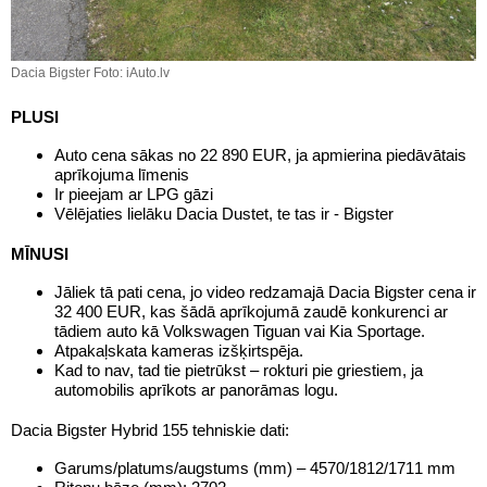
Dacia Bigster Foto: iAuto.lv
PLUSI
Auto cena sākas no 22 890 EUR, ja apmierina piedāvātais
aprīkojuma līmenis
Ir pieejam ar LPG gāzi
Vēlējaties lielāku Dacia Dustet, te tas ir - Bigster
MĪNUSI
Jāliek tā pati cena, jo video redzamajā Dacia Bigster cena ir
32 400 EUR, kas šādā aprīkojumā zaudē konkurenci ar
tādiem auto kā Volkswagen Tiguan vai Kia Sportage.
Atpakaļskata kameras izšķirtspēja.
Kad to nav, tad tie pietrūkst – rokturi pie griestiem, ja
automobilis aprīkots ar panorāmas logu.
Dacia Bigster Hybrid 155 tehniskie dati:
Garums/platums/augstums (mm) – 4570/1812/1711 mm