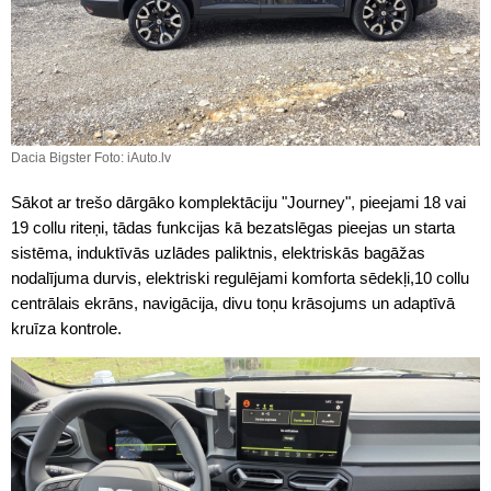
Dacia Bigster Foto: iAuto.lv
Sākot ar trešo dārgāko komplektāciju "Journey", pieejami 18 vai
19 collu riteņi, tādas funkcijas kā bezatslēgas pieejas un starta
sistēma, induktīvās uzlādes paliktnis, elektriskās bagāžas
nodalījuma durvis, elektriski regulējami komforta sēdekļi,10 collu
centrālais ekrāns, navigācija, divu toņu krāsojums un adaptīvā
kruīza kontrole.