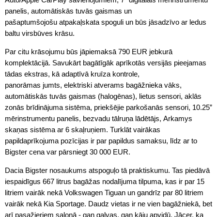
panelis, automātiskās tuvās gaismas un
pašaptumšojošu atpakaļskata spoguli un būs jāsadzīvo ar ledus
baltu virsbūves krāsu.
Par citu krāsojumu būs jāpiemaksā 790 EUR jebkurā
komplektācijā. Savukārt bagātīgāk aprīkotās versijās pieejamas
tādas ekstras, kā adaptīvā kruīza kontrole,
panorāmas jumts, elektriski atverams bagāžnieka vāks,
automātiskās tuvās gaismas (halogēnas), lietus sensori, aklās
zonās brīdinājuma sistēma, priekšējie parkošanās sensori, 10.25”
mērinstrumentu panelis, bezvadu tālruņa lādētājs, Arkamys
skaņas sistēma ar 6 skaļruņiem. Turklāt vairākas
papildaprīkojuma pozīcijas ir par papildus samaksu, līdz ar to
Bigster cena var pārsniegt 30 000 EUR.
Dacia Bigster nosaukums atspoguļo tā praktiskumu. Tas piedāvā
iespaidīgus 667 litrus bagāžas nodalījuma tilpuma, kas ir par 15
litriem vairāk nekā Volkswagen Tiguan un gandrīz par 80 litriem
vairāk nekā Kia Sportage. Daudz vietas ir ne vien bagāžniekā, bet
arī pasažieriem salonā - gan galvas, gan kāju apvidū. Jācer, ka