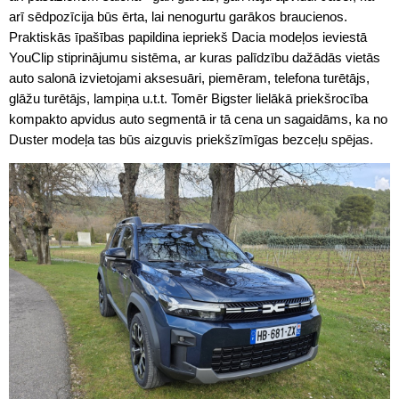
arī sēdpozīcija būs ērta, lai nenogurtu garākos braucienos.
Praktiskās īpašības papildina iepriekš Dacia modeļos ieviestā
YouClip stiprinājumu sistēma, ar kuras palīdzību dažādās vietās
auto salonā izvietojami aksesuāri, piemēram, telefona turētājs,
glāžu turētājs, lampiņa u.t.t. Tomēr Bigster lielākā priekšrocība
kompakto apvidus auto segmentā ir tā cena un sagaidāms, ka no
Duster modeļa tas būs aizguvis priekšzīmīgas bezceļu spējas.