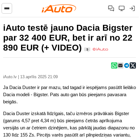
iAuto testē jauno Dacia Bigster
par 32 400 EUR, bet ir arī no 22
890 EUR (+ VIDEO)
5
iAuto.lv | 13.aprīlis 2025 21:09
Ja Dacia Duster ir par mazu, tad tagad ir iespējams pasūtīt lielāko
Dacia modeli - Bigster. Pats auto gan būs pieejams pavasara
beigās.
Dacia Duster izskatā līdzīgais, taču izmēros prāvākais Bigster
(garums 4,57 pret 4,34 m) būs pieejams četrās aprīkojuma
versijās un ar četriem dzinējiem, kas pārklāj jaudas diapazonu no
130 līdz 155 Zs. Pircējs varēs pasūtīt arī pilnpiedziņas variantu,