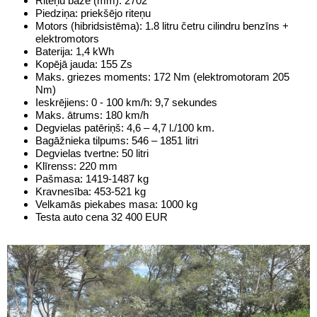
Riteņu bāze (mm): 2702
Piedziņa: priekšējo riteņu
Motors (hibridsistēma): 1.8 litru četru cilindru benzīns +
elektromotors
Baterija: 1,4 kWh
Kopējā jauda: 155 Zs
Maks. griezes moments: 172 Nm (elektromotoram 205
Nm)
Ieskrējiens: 0 - 100 km/h: 9,7 sekundes
Maks. ātrums: 180 km/h
Degvielas patēriņš: 4,6 – 4,7 l./100 km.
Bagāžnieka tilpums: 546 – 1851 litri
Degvielas tvertne: 50 litri
Klīrenss: 220 mm
Pašmasa: 1419-1487 kg
Kravnesība: 453-521 kg
Velkamās piekabes masa: 1000 kg
Testa auto cena 32 400 EUR