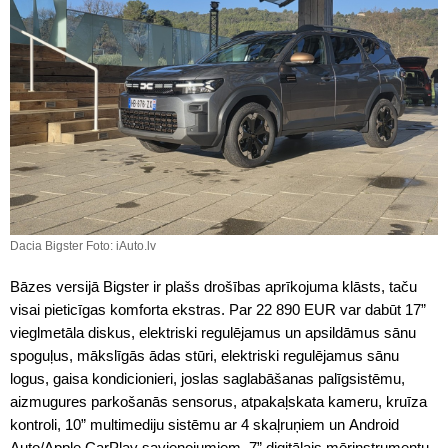
Dacia Bigster Foto: iAuto.lv
Bāzes versijā Bigster ir plašs drošības aprīkojuma klāsts, taču
visai pieticīgas komforta ekstras. Par 22 890 EUR var dabūt 17”
vieglmetāla diskus, elektriski regulējamus un apsildāmus sānu
spoguļus, mākslīgās ādas stūri, elektriski regulējamus sānu
logus, gaisa kondicionieri, joslas saglabāšanas palīgsistēmu,
aizmugures parkošanās sensorus, atpakaļskata kameru, kruīza
kontroli, 10” multimediju sistēmu ar 4 skaļruņiem un Android
Auto/Apple CarPlay savienojumiem, 7” digitālais mērinstrumentu