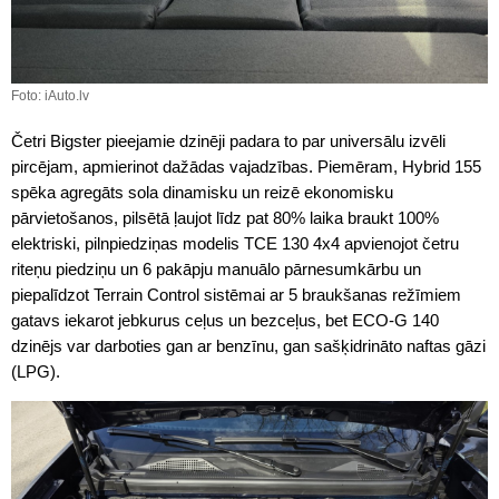
Foto: iAuto.lv
Četri Bigster pieejamie dzinēji padara to par universālu izvēli
pircējam, apmierinot dažādas vajadzības. Piemēram, Hybrid 155
spēka agregāts sola dinamisku un reizē ekonomisku
pārvietošanos, pilsētā ļaujot līdz pat 80% laika braukt 100%
elektriski, pilnpiedziņas modelis TCE 130 4x4 apvienojot četru
riteņu piedziņu un 6 pakāpju manuālo pārnesumkārbu un
piepalīdzot Terrain Control sistēmai ar 5 braukšanas režīmiem
gatavs iekarot jebkurus ceļus un bezceļus, bet ECO-G 140
dzinējs var darboties gan ar benzīnu, gan sašķidrināto naftas gāzi
(LPG).