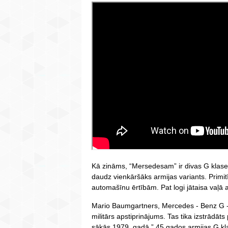
Kā zināms, “Mersedesam” ir divas G klases
daudz vienkāršāks armijas variants. Primit
automašīnu ērtībām. Pat logi jātaisa vaļā a
Mario Baumgartners, Mercedes - Benz G - C
militārs apstiprinājums. Tas tika izstrādā
sākās 1979. gadā.” 45 gados armijas G kla