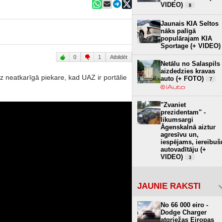
VIDEO)
8
Jaunais KIA Seltos
nāks palīgā
populārajam KIA
Sportage (+ VIDEO)
0
1
Atbildēt
Netālu no Salaspils
aizdedzies kravas
z neatkarīgā piekare, kad UAZ ir portālie
auto (+ FOTO)
7
"Zvaniet
prezidentam" -
likumsargi
Āgenskalnā aiztur
agresīvu un,
iespējams, iereibuš
autovadītāju (+
VIDEO)
3
JAUNIE RAKSTI
No 66 000 eiro -
Dodge Charger
atgriežas Eiropas