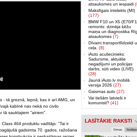
atsauksmes un iespaidi
(
Makslīgais intelekts (MI)
(177)
BMW F10 un X5 (E70/F1
remonts: dzinēja ķēžu
maiņa un diagnostika Rī
atsauksmes
(7)
Dīvaini transportlīdzekļi 
ceļa.
(8)
iAuto aculiecinieks:
Sadursme, aktuālie
negadījumi un policijas
darbs, sūti video (LIVE)
(28)
Jaunā iAuto.lv mobilā
versija 2026
(27)
Gaismas auto
(27)
Vai tiešām latvieši ir
 - tā greznā, lepnā, kas ir arī AMG, un
komunisti?
(41)
īvajā kabīnē nav nekā no civilo
r tā sauktajiem "airiem".
LASĪTĀKIE RAKSTI
lass 464 produktu vadītājs: “Tai ir
ts pagājušā gadsimta 70. gados, ražošana
Dienas
Nedēļas
ses konstrukcija ir neskaitāmas reizes