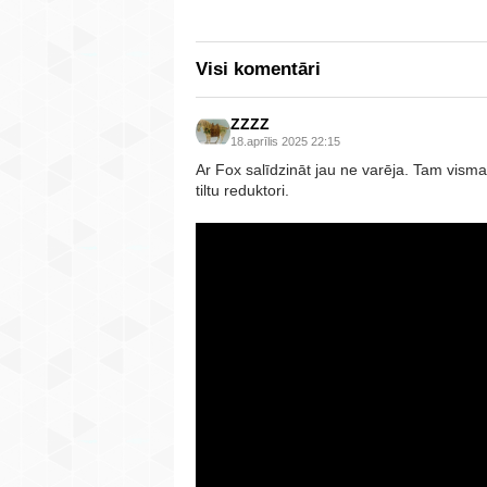
Visi komentāri
ZZZZ
18.aprīlis 2025 22:15
Ar Fox salīdzināt jau ne varēja. Tam visma
tiltu reduktori.