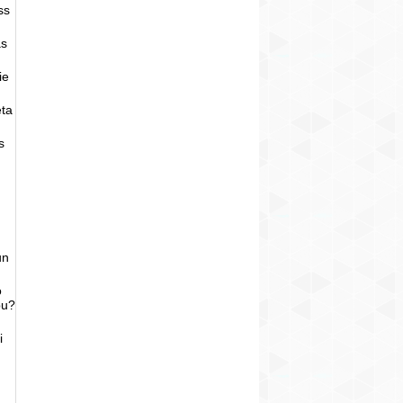
ss
as
ie
eta
s
un
o
bu?
i