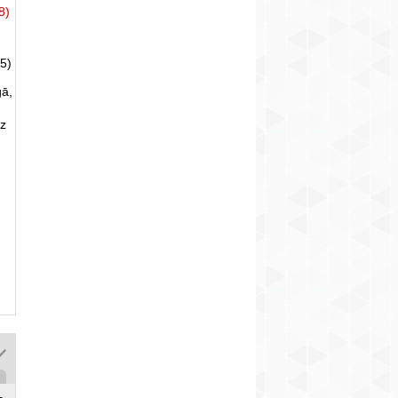
8)
5)
gā,
uz