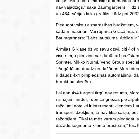
ko jūs teiktu par elektrisku automašīnu arm
nav vajadzīgs,” saka Baumgartners, ”līdz a
un 464. sērijas laika grafiks ir līdz pat 20
Pieaugot valstu aizsardzības budžetiem, va
šādām mašīnān. Vai rūpnīca Grācā maz sp
Baumgartners: “Labs jautājums. Atbilde ir “
Armijas G klase dzīvo savu dzīvi, citi 4x4
visu riteņu piedziņu var dabūt arī pazīst
Sprinter. Mikko Nurmi, Veho Group speciālo
“Piegādājam daudz un dažādus Mercedes 
ir daudz 4x4 pilnpiedziņas automašīnu, daž
braukt pa sliedēm.
Lai gan 4x4 furgoni tirgū nav retums, Merc
risinājumi neder, rūpnīca griežas pie ārp
ražojumi noteikti ir interesanti klientiem L
transportlīdzekļiem, tā nav tikai šasija, be
ražotājiem. Tikai tā mēs varam piegādāt l
dažādu segmentu klientu prasībām,” teic N