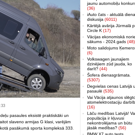
jaunu automobiļu konkur
(36)
iAuto čats - aktuālā dien
diskusija
(6011)
Kārtējā avārija Jūrmalā p
Circle K
(17)
Vācijas ekonomiskā nori
sākums - 2024.gads
(48)
Moto salidojums Ķemero
(6)
Volkswagen jaunajiem
dzinējiem zūd jauda, ko
darīt?
(44)
Šofera dienasgrāmata.
(5307)
Degvielas cenas Latvijā 
pasaulē
(535)
Vai Vācija atjaunos slēgt
atomelektrostaciju darbī
:33
(16)
Lāču medības Latvijā! Va
eļu pasaules eksistē praktiskāki un
populācija ir kļuvusi
aitot slaveno armijas G klasi, varējām
nekontrolējama un būtu
jāsāk medības?
(56)
rīkotā pasākumā sporta kompleksā 333.
BMW X7 auto tests,