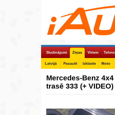
Sludinājumi
Ziņas
Vīriem
Tehno
Latvijā
Pasaulē
Izklaide
Moto
Mercedes-Benz 4x4 
trasē 333 (+ VIDEO