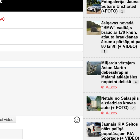
Fotogalerija: Jaunai
Subaru Uncharted
(+FOTO)
1
V0
Jelgavas novadā
“BMW” vadītājs
brauc ar 170 km/h,
atļauto braukšanas
ātrumu pārkāpjot pa
80 km/h (+ VIDEO)
6
Miljardu vērtajam
Aston Martin
debesskrāpim
Maiami atklājušies
nopietni defekti
4
Netālu no Salaspils
aizdedzies kravas
auto (+ FOTO)
7
ot video
Jaunais KIA Seltos
nāks palīgā
populārajam KIA
Sportage (+ VIDEO)