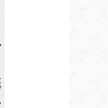
ā
7
D
)
t