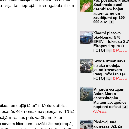
Pēc postošās krusa
Saulkrastu pusē –
smisija, tam joprojām ir viengabala tilti un
desmitiem bojātu
automašīnu un
zaudējumi ap 100
000 eiro
2
Xiaomi piesaka
SkyNomad N70
EREV – luksusa SU
Eiropas tirgum (+
FOTO)
4
Škoda uzsāk sava
lielākā modeļa,
jaunā krosovera
Peaq, ražošanu (+
FOTO)
1
Miljardu vērtajam
Aston Martin
debesskrāpim
Maiami atklājušies
kus, un daļēji tā arī ir. Motors atbilst
nopietni defekti
4
došanās 464 nemaz nav pieejams. Tā kā
icājām, vai tas pats varētu notikt ar
Piedāvājumā
 saviem klientiem, sevišķi Ziemeļeiropā,
atgriežas 821 Zs