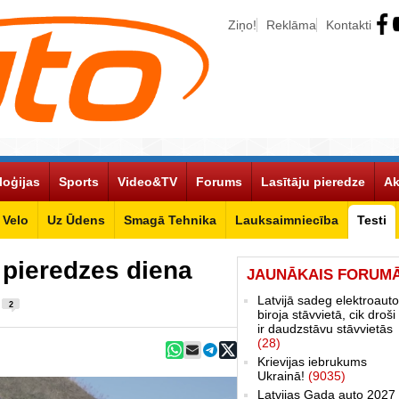
Ziņo!
Reklāma
Kontakti
loģijas
Sports
Video&TV
Forums
Lasītāju pieredze
Ak
Velo
Uz Ūdens
Smagā Tehnika
Lauksaimniecība
Testi
pieredzes diena
JAUNĀKAIS FORUM
)
Latvijā sadeg elektroauto
2
biroja stāvvietā, cik droši 
ir daudzstāvu stāvvietās
(28)
Krievijas iebrukums
Ukrainā!
(9035)
Latvijas Gada auto 2027 