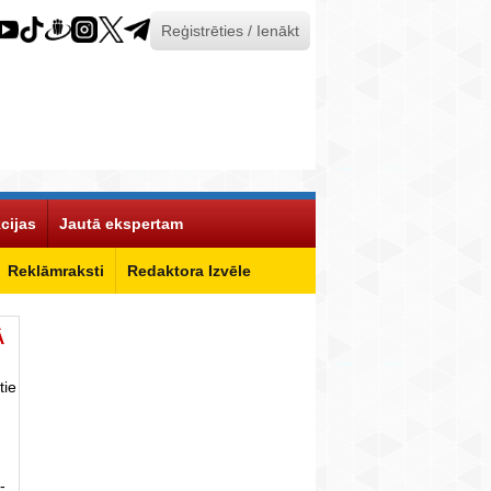
Reģistrēties / Ienākt
cijas
Jautā ekspertam
Reklāmraksti
Redaktora Izvēle
Ā
tie
-