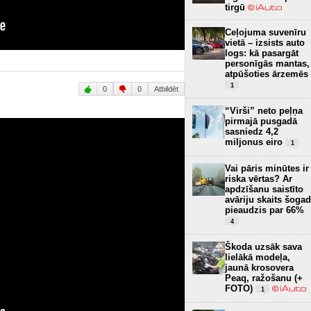
tirgū
Ceļojuma suvenīru
vietā – izsists auto
logs: kā pasargāt
personīgās mantas,
atpūšoties ārzemēs
1
0
0
Atbildēt
“Virši” neto peļņa
pirmajā pusgadā
sasniedz 4,2
miljonus eiro
1
Vai pāris minūtes ir
riska vērtas? Ar
apdzīšanu saistīto
avāriju skaits šogad
pieaudzis par 66%
4
Škoda uzsāk sava
lielākā modeļa,
jaunā krosovera
Peaq, ražošanu (+
FOTO)
1