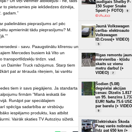
ijai? Un viņi vienmēr atbildējuši - nē, tāds
jaudīgais Shelby F-
150 Super Snake
r to pieturamies pie iekšdedzes dzinēja,
Sport (+ FOTO)
9
32. gadam.”
r palielināties pieprasījums arī pēc
Jaunā Volkswagen
ētu apmierināt tādu pieprasījumu? M.
cerība- elektroauto
Volkswagen
jā.””
ID.Cross(+ VIDEO)
5
 mersedesi - savu. Paaugstinātu klīrensu un
amajiem Mercedes busiem kā Vito un
Rīgas remontu jaun
 transportlīdzekļu tirdzn. vad.
mērvienība - kļūdu
skaits uz vienu
un Daimler Truck ražojumus. Starp tiem
metru darbu! (+
kārt pat ar tērauda riteņiem, lai varētu
VIDEO)
7
Šodien (5.08)
edes tiem ir savs piegājiens. Ja standarta
degvielai akcijas
cenas: Dīzelis 1.817
akalpojumu firmām “Manā ieskatā šie
un 95. benzīns 1.73
atvijā. Runājot par speciālajiem
EUR! Nafta 75.6 US
par barelu (+ VIDEO
t arī spēcīga sadarbība ar virsbūvju
9
abāko iespējamo produktu, kas atbilst
urmi. Vairāk skaties TV Autoziņu sižetā.
Elektriskais Škoda
Peaq varēs nobrauk
līdz pat 650 km (+