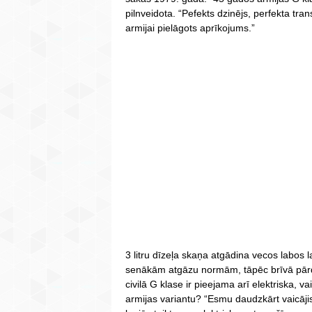
pilnveidota. “Pefekts dzinējs, perfekta tran
armijai pielāgots aprīkojums.”
3 litru dīzeļa skaņa atgādina vecos labos lai
senākām atgāzu normām, tāpēc brīvā pār
civilā G klase ir pieejama arī elektriska, va
armijas variantu? “Esmu daudzkārt vaicājis