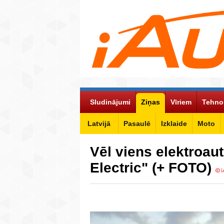
Sludinājumi
Ziņas
Vīriem
Tehno
Latvijā
Pasaulē
Izklaide
Moto
Vēl viens elektroau
Electric" (+ FOTO)