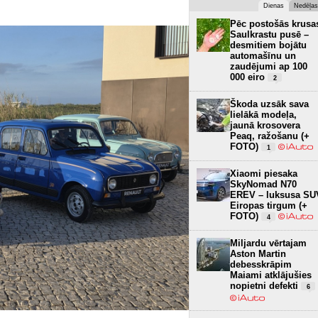
Dienas
Nedēļas
Pēc postošās krusa
Saulkrastu pusē –
desmitiem bojātu
automašīnu un
zaudējumi ap 100
000 eiro
2
Škoda uzsāk sava
lielākā modeļa,
jaunā krosovera
Peaq, ražošanu (+
FOTO)
1
Xiaomi piesaka
SkyNomad N70
EREV – luksusa SU
Eiropas tirgum (+
FOTO)
4
Miljardu vērtajam
Aston Martin
debesskrāpim
Maiami atklājušies
nopietni defekti
6