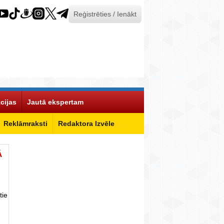
Reģistrēties / Ienākt
cijas
Jautā ekspertam
Reklāmraksti
Redaktora Izvēle
Ā
tie