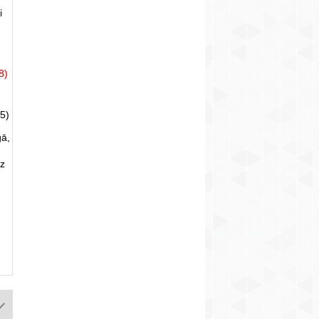
i
8)
5)
gā,
uz