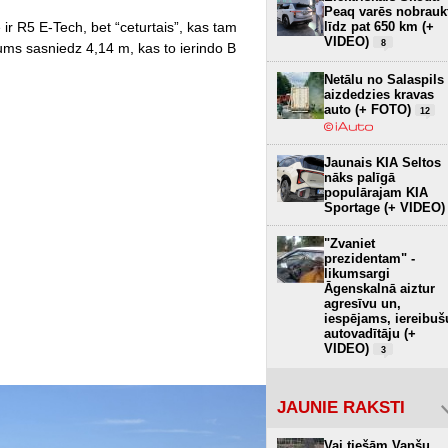
Peaq varēs nobrauk
līdz pat 650 km (+
 ir R5 E-Tech, bet “ceturtais”, kas tam
VIDEO)
8
ums sasniedz 4,14 m, kas to ierindo B
Netālu no Salaspils
aizdedzies kravas
auto (+ FOTO)
12
Jaunais KIA Seltos
nāks palīgā
populārajam KIA
Sportage (+ VIDEO)
"Zvaniet
prezidentam" -
likumsargi
Āgenskalnā aiztur
agresīvu un,
iespējams, iereibuš
autovadītāju (+
VIDEO)
3
JAUNIE RAKSTI
Vai tiešām Vanšu