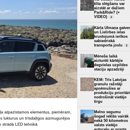
tilta slēgšanu var
aizstāt ar dažiem
Park&Ride? (+
VIDEO)
2
Kārļa Ulmaņa gatve
un Lielirbes ielas
krustojumā ierīkos
sabiedriskā
transporta joslu
2
Mēneša laikā
aizturēti kārtējie
degvielas uzpildes
staciju apzadzēji
KEM: Trīs Latvijas
granulu ražotāji
apņēmušies ar
produkciju prioritār
nodrošināt vietējo
tirgu
eļa atpazīstamos elementus, piemēram,
Melno segumu
šogad ieklās vairāk
s lukturus un trīsdaļīgos aizmugurējos
nekā 50 kilometros
am strādā LED tehnikā.
valsts vietējo
autoceļu ar grants