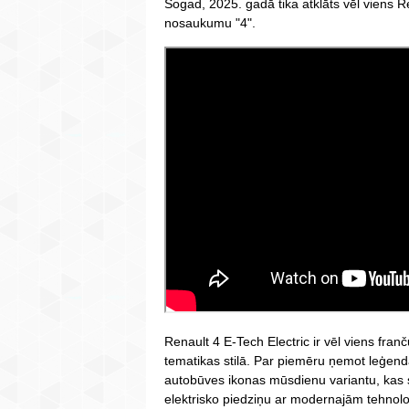
Šogad, 2025. gadā tika atklāts vēl viens R
nosaukumu "4".
Renault 4 E-Tech Electric ir vēl viens fran
tematikas stilā. Par piemēru ņemot leģend
autobūves ikonas mūsdienu variantu, kas
elektrisko piedziņu ar modernajām tehnol