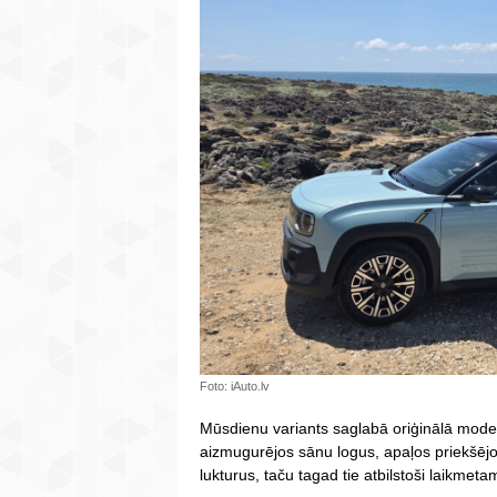
Foto: iAuto.lv
Mūsdienu variants saglabā oriģinālā mod
aizmugurējos sānu logus, apaļos priekšējo
lukturus, taču tagad tie atbilstoši laikmet