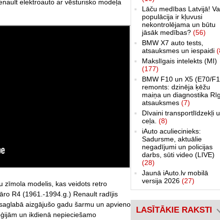
enault elektroauto ar vēsturisko modeļa
Lāču medības Latvijā! Va
populācija ir kļuvusi
nekontrolējama un būtu
jāsāk medības?
(56)
BMW X7 auto tests,
atsauksmes un iespaidi
(
Makslīgais intelekts (MI)
(177)
BMW F10 un X5 (E70/F1
remonts: dzinēja ķēžu
maiņa un diagnostika Rī
atsauksmes
(7)
Dīvaini transportlīdzekļi 
ceļa.
(8)
iAuto aculiecinieks:
Sadursme, aktuālie
negadījumi un policijas
darbs, sūti video (LIVE)
(28)
Jaunā iAuto.lv mobilā
versija 2026
(27)
ču zīmola modelis, kas veidots retro
āro R4 (1961.-1994.g.) Renault radījis
 saglabā aizgājušo gadu šarmu un apvieno
LASĪTĀKIE RAKSTI
oģijām un ikdienā nepieciešamo