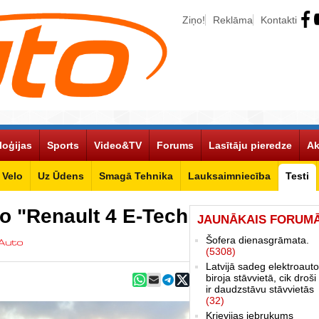
Ziņo!
Reklāma
Kontakti
loģijas
Sports
Video&TV
Forums
Lasītāju pieredze
Ak
Velo
Uz Ūdens
Smagā Tehnika
Lauksaimniecība
Testi
to "Renault 4 E-Tech
JAUNĀKAIS FORUM
Šofera dienasgrāmata.
(5308)
Latvijā sadeg elektroauto
biroja stāvvietā, cik droši 
ir daudzstāvu stāvvietās
(32)
Krievijas iebrukums