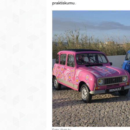
praktiskumu.
Foto: iAuto.lv