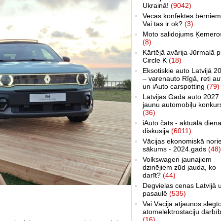
Ukrainā!
(9042)
Vecas konfektes bērniem
Vai tas ir ok?
(3)
Moto salidojums Ķemero
(8)
Kārtējā avārija Jūrmalā p
Circle K
(18)
Eksotiskie auto Latvijā 2
– varenauto Rīgā, reti au
un iAuto carspotting
(79)
Latvijas Gada auto 2027 
jaunu automobiļu konkur
(36)
iAuto čats - aktuālā dien
diskusija
(6011)
Vācijas ekonomiskā nori
sākums - 2024.gads
(48)
Volkswagen jaunajiem
dzinējiem zūd jauda, ko
darīt?
(44)
Degvielas cenas Latvijā 
pasaulē
(535)
Vai Vācija atjaunos slēgt
atomelektrostaciju darbī
(16)