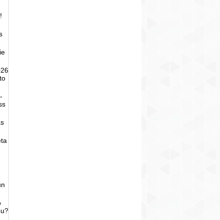
!
s
ie
026
to
-
ss
as
eta
un
o
bu?