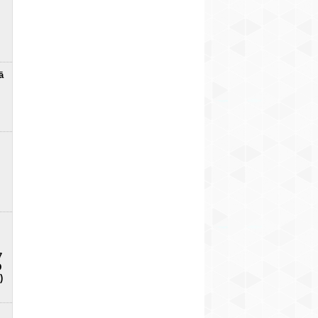
ā
7
D
)