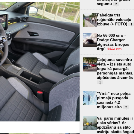
segumu
2
Pabeigta trīs
reģionālo veloceļu
izbūve (+ FOTO)
1
No 66 000 eiro -
Dodge Charger
atgriežas Eiropas
tirgū
Ceļojuma suvenīru
vietā – izsists auto
logs: kā pasargāt
personīgās mantas,
atpūšoties ārzemēs
1
“Virši” neto peļņa
pirmajā pusgadā
sasniedz 4,2
miljonus eiro
2
Vai pāris minūtes ir
riska vērtas? Ar
apdzīšanu saistīto
avāriju skaits šogad