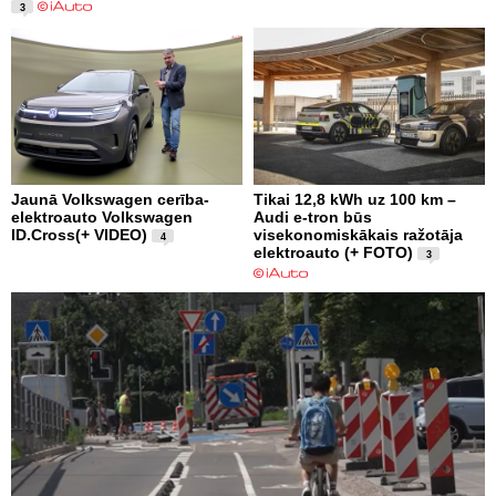
3
Jaunā Volkswagen cerība-
Tikai 12,8 kWh uz 100 km –
elektroauto Volkswagen
Audi e-tron būs
ID.Cross(+ VIDEO)
visekonomiskākais ražotāja
4
elektroauto (+ FOTO)
3