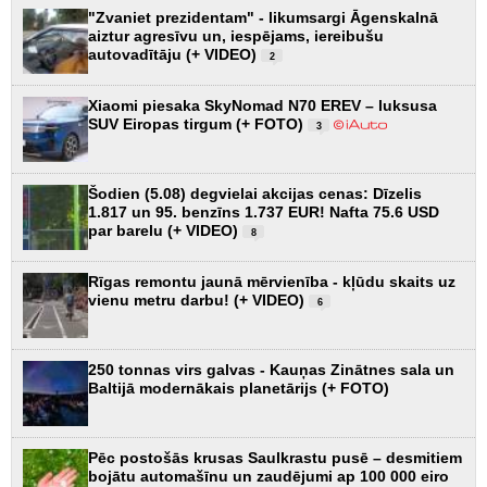
"Zvaniet prezidentam" - likumsargi Āgenskalnā
aiztur agresīvu un, iespējams, iereibušu
autovadītāju (+ VIDEO)
2
Xiaomi piesaka SkyNomad N70 EREV – luksusa
SUV Eiropas tirgum (+ FOTO)
3
Šodien (5.08) degvielai akcijas cenas: Dīzelis
1.817 un 95. benzīns 1.737 EUR! Nafta 75.6 USD
par barelu (+ VIDEO)
8
Rīgas remontu jaunā mērvienība - kļūdu skaits uz
vienu metru darbu! (+ VIDEO)
6
250 tonnas virs galvas - Kauņas Zinātnes sala un
Baltijā modernākais planetārijs (+ FOTO)
Pēc postošās krusas Saulkrastu pusē – desmitiem
bojātu automašīnu un zaudējumi ap 100 000 eiro