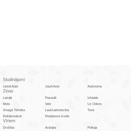
Sludinājumi
Lietoti Auto
Jauni Auto
Autonoma
Ziņas
Latvijā
Pasaulē
Izklaide
Moto
Velo
Uz Ūdens
Smagā Tehnika
Lauksaimniecība
Testi
Reklāmraksti
Redaktora Izvēle
Vīriem
Drošība
Avārijas
Policija