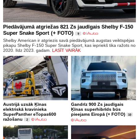
Piedāvājumā atgriežas 821 Zs jaudīgais Shelby F-150
Super Snake Sport (+ FOTO)
9
Shelby American ir atgriezis savā piedāvājumā augstas veiktspējas
pikapu Shelby F-150 Super Snake Sport, kas iepriekš tika ražots no
2020. līdz 2023. gadam.
LASĪT VAIRĀK
Austrijā uzsāk Ķīnas
Gandrīz 900 Zs jaudīgais
elektriskā kravinieka
Ķīnas superhibrīds būs
SuperPanther eTopas600
pieejams Eiropā (+ FOTO)
10
ražošanu
2