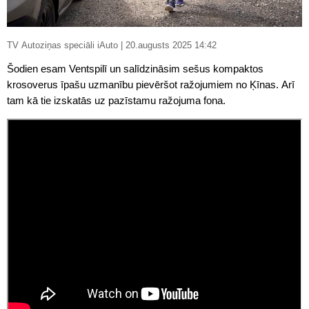
TV Autoziņas speciāli iAuto | 20.augusts 2025 14:42
Šodien esam Ventspilī un salīdzināsim sešus kompaktos
krosoverus īpašu uzmanību pievēršot ražojumiem no Ķīnas. Arī
tam kā tie izskatās uz pazīstamu ražojuma fona.