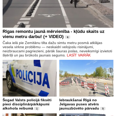
Rīgas remontu jaunā mērvienība - kļūdu skaits uz
vienu metru darbu! (+ VIDEO)
6
Čaka ielā pie Zemitānu tilta dažu simtu metru posmā atklājas
vesela virkne problēmu — neskaidri velojoslu risinājumi,
neizbraucami pagriezieni, pārāk šauras joslas, neveiksmīgi izvietoti
šķēršļi un jau brūkošs jaunais segums.
LASĪT VAIRĀK
Šogad Valsts policijā fiksēti
Iebraukšanai Rīgā no
pieci disciplinārpārkāpumi
Jelgavas puses atvērs
alkohola reibumā
jaunuzbūvēto pārvadu
1
5