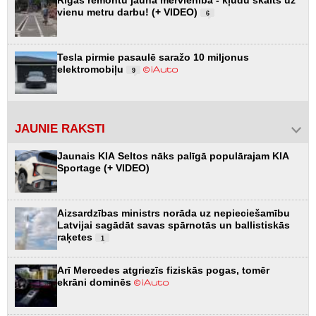
vienu metru darbu! (+ VIDEO)
6
Tesla pirmie pasaulē saražo 10 miljonus
elektromobiļu
9
JAUNIE RAKSTI
Jaunais KIA Seltos nāks palīgā populārajam KIA
Sportage (+ VIDEO)
Aizsardzības ministrs norāda uz nepieciešamību
Latvijai sagādāt savas spārnotās un ballistiskās
raķetes
1
Arī Mercedes atgriezīs fiziskās pogas, tomēr
ekrāni dominēs