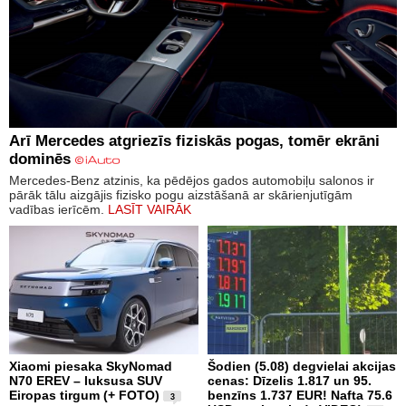
Arī Mercedes atgriezīs fiziskās pogas, tomēr ekrāni
dominēs
Mercedes-Benz atzinis, ka pēdējos gados automobiļu salonos ir
pārāk tālu aizgājis fizisko pogu aizstāšanā ar skārienjutīgām
vadības ierīcēm.
LASĪT VAIRĀK
Xiaomi piesaka SkyNomad
Šodien (5.08) degvielai akcijas
N70 EREV – luksusa SUV
cenas: Dīzelis 1.817 un 95.
Eiropas tirgum (+ FOTO)
benzīns 1.737 EUR! Nafta 75.6
3