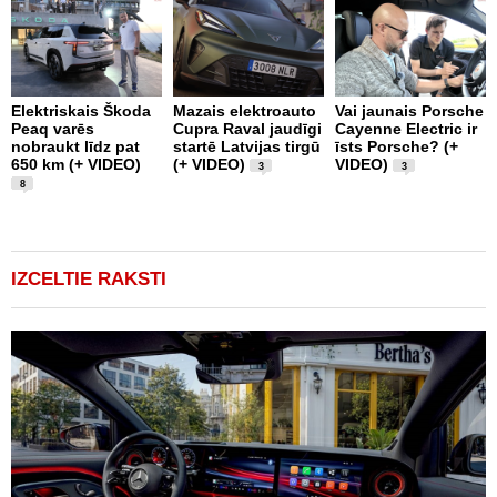
Elektriskais Škoda
Mazais elektroauto
Vai jaunais Porsche
T
Peaq varēs
Cupra Raval jaudīgi
Cayenne Electric ir
A
nobraukt līdz pat
startē Latvijas tirgū
īsts Porsche? (+
s
650 km (+ VIDEO)
(+ VIDEO)
VIDEO)
V
3
3
8
IZCELTIE RAKSTI