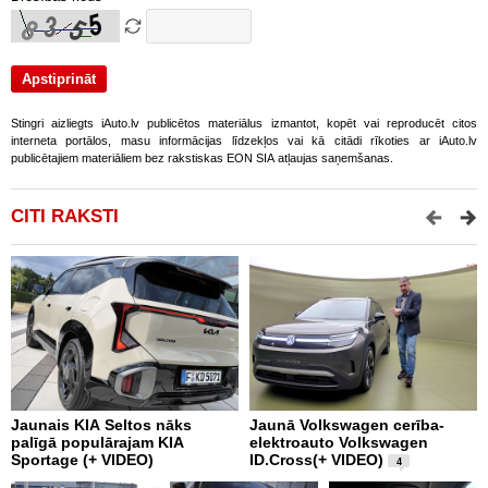
Stingri aizliegts iAuto.lv publicētos materiālus izmantot, kopēt vai reproducēt citos
interneta portālos, masu informācijas līdzekļos vai kā citādi rīkoties ar iAuto.lv
publicētajiem materiāliem bez rakstiskas EON SIA atļaujas saņemšanas.
CITI RAKSTI
Jaunais KIA Seltos nāks
Jaunā Volkswagen cerība-
K
palīgā populārajam KIA
elektroauto Volkswagen
W
Sportage (+ VIDEO)
ID.Cross(+ VIDEO)
V
4