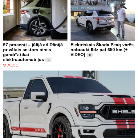
97 procenti – jūlijā arī Dānijā
Elektriskais Škoda Peaq varēs
privātais sektors pircis
nobraukt līdz pat 650 km (+
gandrīz tikai
VIDEO)
8
elektroautomobiļus
2