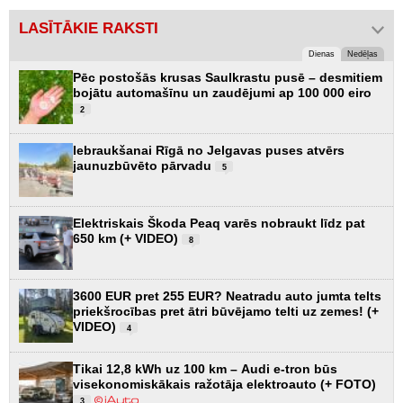
LASĪTĀKIE RAKSTI
Dienas
Nedēļas
Pēc postošās krusas Saulkrastu pusē – desmitiem
bojātu automašīnu un zaudējumi ap 100 000 eiro
2
Iebraukšanai Rīgā no Jelgavas puses atvērs
jaunuzbūvēto pārvadu
5
Elektriskais Škoda Peaq varēs nobraukt līdz pat
650 km (+ VIDEO)
8
3600 EUR pret 255 EUR? Neatradu auto jumta telts
priekšrocības pret ātri būvējamo telti uz zemes! (+
VIDEO)
4
Tikai 12,8 kWh uz 100 km – Audi e-tron būs
visekonomiskākais ražotāja elektroauto (+ FOTO)
3