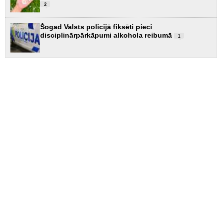
2
Šogad Valsts policijā fiksēti pieci
disciplinārpārkāpumi alkohola reibumā
1