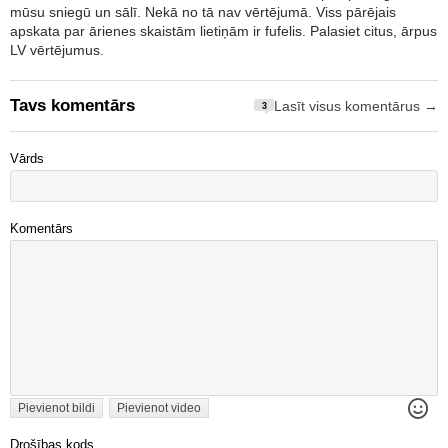
mūsu sniegū un sālī. Nekā no tā nav vērtējumā. Viss pārējais
apskata par ārienes skaistām lietiņām ir fufelis. Palasiet citus, ārpus
LV vērtējumus.
Tavs komentārs
Lasīt visus komentārus →
3
Vārds
Komentārs
Pievienot bildi
Pievienot video
Drošības kods