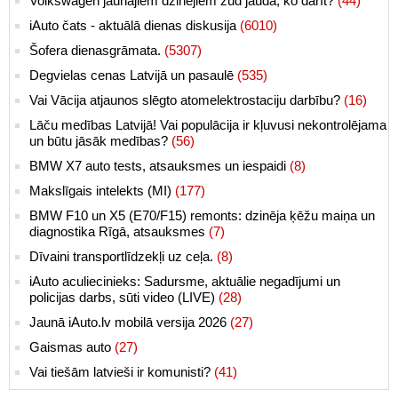
Volkswagen jaunajiem dzinējiem zūd jauda, ko darīt?
(44)
iAuto čats - aktuālā dienas diskusija
(6010)
Šofera dienasgrāmata.
(5307)
Degvielas cenas Latvijā un pasaulē
(535)
Vai Vācija atjaunos slēgto atomelektrostaciju darbību?
(16)
Lāču medības Latvijā! Vai populācija ir kļuvusi nekontrolējama
un būtu jāsāk medības?
(56)
BMW X7 auto tests, atsauksmes un iespaidi
(8)
Makslīgais intelekts (MI)
(177)
BMW F10 un X5 (E70/F15) remonts: dzinēja ķēžu maiņa un
diagnostika Rīgā, atsauksmes
(7)
Dīvaini transportlīdzekļi uz ceļa.
(8)
iAuto aculiecinieks: Sadursme, aktuālie negadījumi un
policijas darbs, sūti video (LIVE)
(28)
Jaunā iAuto.lv mobilā versija 2026
(27)
Gaismas auto
(27)
Vai tiešām latvieši ir komunisti?
(41)