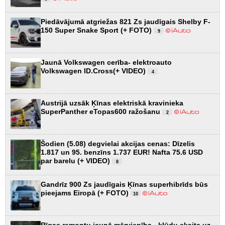
Piedāvājumā atgriežas 821 Zs jaudīgais Shelby F-
150 Super Snake Sport (+ FOTO)
9
Jaunā Volkswagen cerība- elektroauto
Volkswagen ID.Cross(+ VIDEO)
4
Austrijā uzsāk Ķīnas elektriskā kravinieka
SuperPanther eTopas600 ražošanu
2
Šodien (5.08) degvielai akcijas cenas: Dīzelis
1.817 un 95. benzīns 1.737 EUR! Nafta 75.6 USD
par barelu (+ VIDEO)
8
Gandrīz 900 Zs jaudīgais Ķīnas superhibrīds būs
pieejams Eiropā (+ FOTO)
10
Rīgas remontu jaunā mērvienība - kļūdu skaits uz