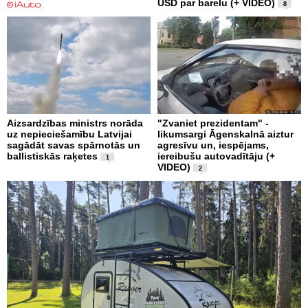
USD par barelu (+ VIDEO)
8
Aizsardzības ministrs norāda
"Zvaniet prezidentam" -
uz nepieciešamību Latvijai
likumsargi Āgenskalnā aiztur
sagādāt savas spārnotās un
agresīvu un, iespējams,
ballistiskās raķetes
iereibušu autovadītāju (+
1
VIDEO)
2