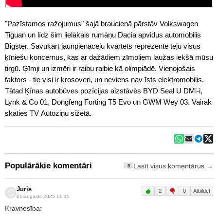
"Pazīstamos ražojumus" šajā braucienā pārstāv Volkswagen
Tiguan un līdz šim lielākais rumāņu Dacia apvidus automobilis
Bigster. Savukārt jaunpienācēju kvartets reprezentē teju visus
ķīniešu koncernus, kas ar dažādiem zīmoliem laužas iekšā mūsu
tirgū. Ģīmji un izmēri ir raibu raibie kā olimpiādē. Vienojošais
faktors - tie visi ir krosoveri, un neviens nav īsts elektromobilis.
Tātad Ķīnas autobūves pozīcijas aizstāvēs BYD Seal U DMi-i,
Lynk & Co 01, Dongfeng Forting T5 Evo un GWM Wey 03. Vairāk
skaties TV Autoziņu sižetā.
Populārākie komentāri
Lasīt visus komentārus →
3
Juris
2
0
Atbildēt
21.augusts 2025 11:15
Kravnesība: