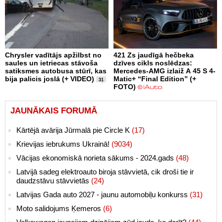
Chrysler vadītājs apžilbst no
421 Zs jaudīgā hečbeka
saules un ietriecas stāvoša
dzīves cikls noslēdzas:
satiksmes autobusa stūrī, kas
Mercedes-AMG izlaiž A 45 S 4-
bija palicis joslā (+ VIDEO)
Matic+ “Final Edition” (+
31
FOTO)
JAUNĀKAIS FORUMĀ
Kārtējā avārija Jūrmalā pie Circle K
(17)
Krievijas iebrukums Ukrainā!
(9034)
Vācijas ekonomiskā norieta sākums - 2024.gads
(48)
Latvijā sadeg elektroauto biroja stāvvietā, cik droši tie ir
daudzstāvu stāvvietās
(24)
Latvijas Gada auto 2027 - jaunu automobiļu konkurss
(31)
Moto salidojums Ķemeros
(6)