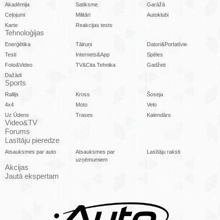
Akadēmija
Satiksme
Garāžā
Ceļojumi
Militāri
Autoklubi
Karte
Reakcijas tests
Tehnoloģijas
Enerģētika
Tālruņi
Datori&Portatīvie
Testi
Internets&App
Spēles
Foto&Video
TV&Cita Tehnika
Gadžeti
Dažādi
Sports
Rallijs
Kross
Šoseja
4x4
Moto
Velo
Uz Ūdens
Trases
Kalendārs
Video&TV
Forums
Lasītāju pieredze
Atsauksmes par auto
Atsauksmes par
Lasītāju raksti
uzņēmumiem
Akcijas
Jautā ekspertam