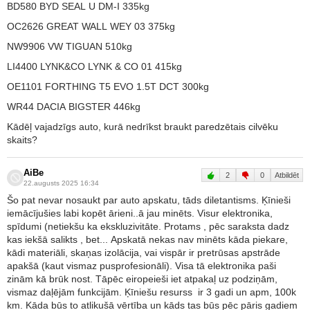
BD580 BYD SEAL U DM-I 335kg
OC2626 GREAT WALL WEY 03 375kg
NW9906 VW TIGUAN 510kg
LI4400 LYNK&CO LYNK & CO 01 415kg
OE1101 FORTHING T5 EVO 1.5T DCT 300kg
WR44 DACIA BIGSTER 446kg
Kādēļ vajadzīgs auto, kurā nedrīkst braukt paredzētais cilvēku
skaits?
AiBe
2
0
Atbildēt
22.augusts 2025 16:34
Šo pat nevar nosaukt par auto apskatu, tāds diletantisms. Ķīnieši
iemācījušies labi kopēt ārieni..ā jau minēts. Visur elektronika,
spīdumi (netiekšu ka ekskluzivitāte. Protams , pēc saraksta dadz
kas iekšā salikts , bet... Apskatā nekas nav minēts kāda piekare,
kādi materiāli, skaņas izolācija, vai vispār ir pretrūsas apstrāde
apakšā (kaut vismaz pusprofesionāli). Visa tā elektronika paši
zinām kā brūk nost. Tāpēc eiropeieši iet atpakaļ uz podziņām,
vismaz daļējām funkcijām. Ķīniešu resurss ir 3 gadi un apm, 100k
km. Kāda būs to atlikušā vērtība un kāds tas būs pēc pāris gadiem