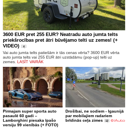
3600 EUR pret 255 EUR? Neatradu auto jumta telts
priekšrocības pret ātri būvējamo telti uz zemes! (+
VIDEO)
4
Vai auto jumta telts patiešām ir tās cenas vērta? 3600 EUR vērta
auto jumta telts vai 255 EUR ātri uzstādāmu (pop-up) telti uz
zemes.
LASĪT VAIRĀK
Pirmajam super sporta auto
Drošībai, ne sodiem - Igaunijā
pasaulē 60 gadi –
par mobilajiem radariem
Lamborghini piesaka īpašo
brīdinās ceļa zimes
12
versiju 99 vienībās (+ FOTO)