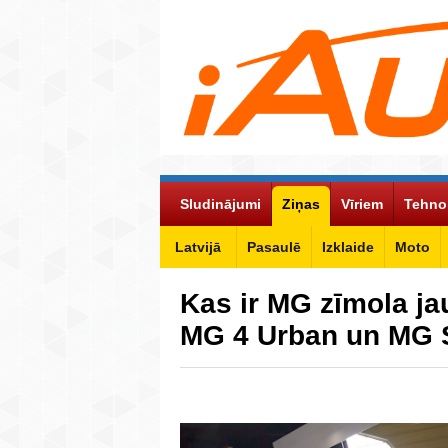
Sludinājumi
Ziņas
Vīriem
Tehno
Latvijā
Pasaulē
Izklaide
Moto
Kas ir MG zīmola ja
MG 4 Urban un MG 