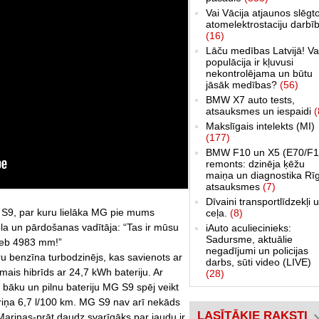
Vai Vācija atjaunos slēgt
atomelektrostaciju darbī
(16)
Lāču medības Latvijā! Va
populācija ir kļuvusi
nekontrolējama un būtu
jāsāk medības?
(56)
BMW X7 auto tests,
atsauksmes un iespaidi
(
Makslīgais intelekts (MI)
(177)
BMW F10 un X5 (E70/F1
remonts: dzinēja ķēžu
maiņa un diagnostika Rī
atsauksmes
(7)
Dīvaini transportlīdzekļi 
rs S9, par kuru lielāka MG pie mums
ceļa.
(8)
a un pārdošanas vadītāja: “Tas ir mūsu
iAuto aculiecinieks:
Sadursme, aktuālie
 jeb 4983 mm!”
negadījumi un policijas
itru benzīna turbodzinējs, kas savienots ar
darbs, sūti video (LIVE)
amais hibrīds ar 24,7 kWh bateriju. Ar
(28)
u bāku un pilnu bateriju MG S9 spēj veikt
ēriņa 6,7 l/100 km. MG S9 nav arī nekāds
LASĪTĀKIE RAKSTI
Marinas-prāt daudz svarīgāks par jaudu ir