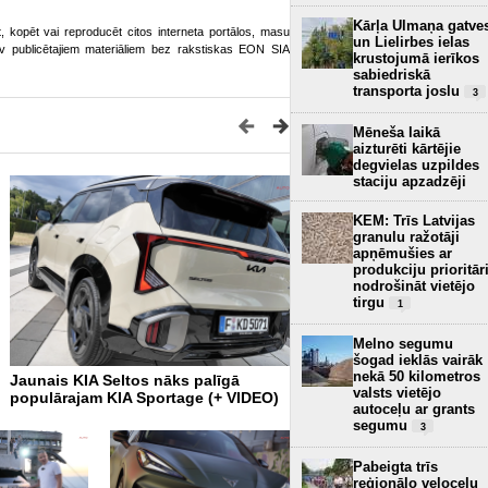
Kārļa Ulmaņa gatve
ot, kopēt vai reproducēt citos interneta portālos, masu
un Lielirbes ielas
o.lv publicētajiem materiāliem bez rakstiskas EON SIA
krustojumā ierīkos
sabiedriskā
transporta joslu
3
Mēneša laikā
aizturēti kārtējie
degvielas uzpildes
staciju apzadzēji
KEM: Trīs Latvijas
granulu ražotāji
apņēmušies ar
produkciju prioritār
nodrošināt vietējo
tirgu
1
Melno segumu
šogad ieklās vairāk
nekā 50 kilometros
Jaunais KIA Seltos nāks palīgā
Vai jaunais Porsche Cayen
valsts vietējo
populārajam KIA Sportage (+ VIDEO)
ir īsts Porsche? (+ VIDEO)
autoceļu ar grants
segumu
3
Pabeigta trīs
reģionālo veloceļu