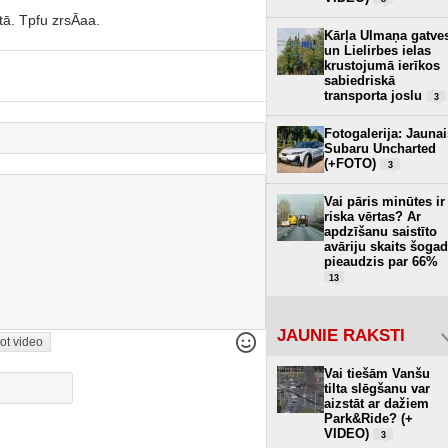
tā. Tpfu zrsĀaa.
Kārļa Ulmaņa gatve
un Lielirbes ielas
krustojumā ierīkos
sabiedriskā
transporta joslu
3
Fotogalerija: Jaunai
Subaru Uncharted
(+FOTO)
3
Vai pāris minūtes ir
riska vērtas? Ar
apdzīšanu saistīto
avāriju skaits šogad
pieaudzis par 66%
13
JAUNIE RAKSTI
ot video
Vai tiešām Vanšu
tilta slēgšanu var
aizstāt ar dažiem
Park&Ride? (+
VIDEO)
3