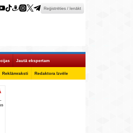
Reģistrēties / Ienākt
cijas
Jautā ekspertam
Reklāmraksti
Redaktora Izvēle
Ā
-
ss