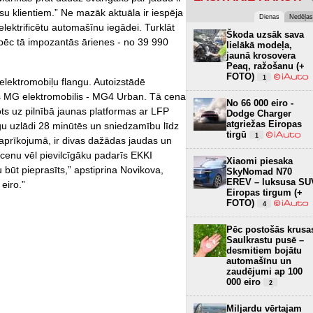
mūsu klientiem.” Ne mazāk aktuāla ir iespēja
Dienas
Nedēļas
lektrificētu automašīnu iegādei. Turklāt
Škoda uzsāk sava
ēc tā impozantās ārienes - no 39 990
lielākā modeļa,
jaunā krosovera
Peaq, ražošanu (+
FOTO)
1
elektromobiļu flangu. Autoizstādē
is MG elektromobilis - MG4 Urban. Tā cena
No 66 000 eiro -
ots uz pilnībā jaunas platformas ar LFP
Dodge Charger
atgriežas Eiropas
dīgu uzlādi 28 minūtēs un sniedzamību līdz
tirgū
1
taprīkojumā, ir divas dažādas jaudas un
 cenu vēl pievilcīgāku padarīs EKKI
Xiaomi piesaka
būt pieprasīts,” apstiprina Novikova,
SkyNomad N70
EREV – luksusa SU
eiro.”
Eiropas tirgum (+
FOTO)
4
Pēc postošās krusa
Saulkrastu pusē –
desmitiem bojātu
automašīnu un
zaudējumi ap 100
000 eiro
2
Miljardu vērtajam