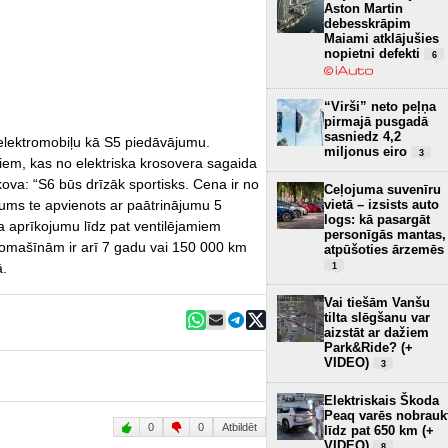
Aston Martin
debesskrāpim
Maiami atklājušies
nopietni defekti
6
“Virši” neto peļņa
pirmajā pusgadā
sasniedz 4,2
elektromobiļu kā S5 piedāvājumu.
miljonus eiro
3
em, kas no elektriska krosovera sagaida
kova: “S6 būs drīzāk sportisks. Cena ir no
Ceļojuma suvenīru
vietā – izsists auto
ums te apvienots ar paātrinājumu 5
logs: kā pasargāt
 aprīkojumu līdz pat ventilējamiem
personīgās mantas,
mašīnām ir arī 7 gadu vai 150 000 km
atpūšoties ārzemēs
ā.
1
Vai tiešām Vanšu
tilta slēgšanu var
aizstāt ar dažiem
Park&Ride? (+
VIDEO)
3
Elektriskais Škoda
Peaq varēs nobrauk
0
0
Atbildēt
līdz pat 650 km (+
VIDEO)
8