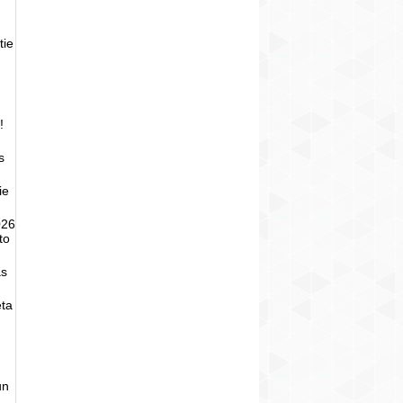
tie
!
s
ie
026
to
as
eta
un