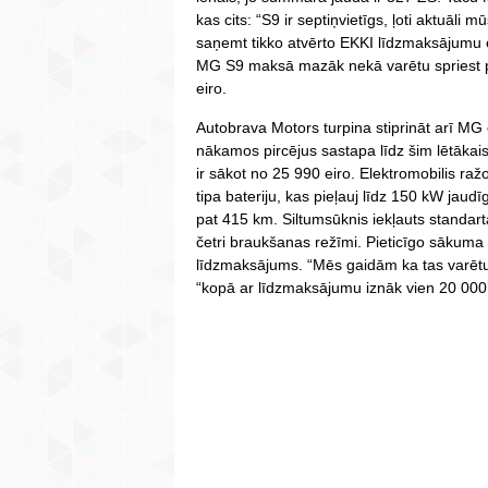
kas cits: “S9 ir septiņvietīgs, ļoti aktuāli 
saņemt tikko atvērto EKKI līdzmaksājumu e
MG S9 maksā mazāk nekā varētu spriest p
eiro.
Autobrava Motors turpina stiprināt arī MG 
nākamos pircējus sastapa līdz šim lētāka
ir sākot no 25 990 eiro. Elektromobilis raž
tipa bateriju, kas pieļauj līdz 150 kW jau
pat 415 km. Siltumsūknis iekļauts standar
četri braukšanas režīmi. Pieticīgo sākuma
līdzmaksājums. “Mēs gaidām ka tas varētu 
“kopā ar līdzmaksājumu iznāk vien 20 000 