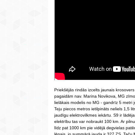
Priekšējās rindās izcelts jaunais krosove
pagaidām nav. Marina Novikova, MG zīmol
lielākais modelis no MG - gandrīz 5 metri
Teju piecos metros ietilpināts neliels 1,5 l
jaudīgu elektrovilkmes iekārtu. S9 ir lādēj
elektrību tas var nobraukt 100 km. Ar piln
līdz pat 1000 km pie vidējā degvielas pat
lēnais, jo summārā jauda ir 327 ZS. Taču 