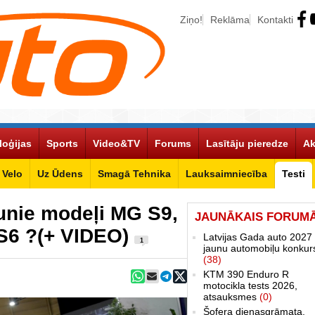
Ziņo!
Reklāma
Kontakti
loģijas
Sports
Video&TV
Forums
Lasītāju pieredze
Ak
Velo
Uz Ūdens
Smagā Tehnika
Lauksaimniecība
Testi
unie modeļi MG S9,
JAUNĀKAIS FORUM
S6 ?(+ VIDEO)
Latvijas Gada auto 2027 
1
jaunu automobiļu konkur
(38)
KTM 390 Enduro R
motocikla tests 2026,
atsauksmes
(0)
Šofera dienasgrāmata.