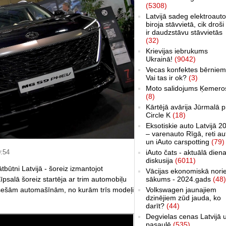
(5308)
Latvijā sadeg elektroauto
biroja stāvvietā, cik droši 
ir daudzstāvu stāvvietās
(32)
Krievijas iebrukums
Ukrainā!
(9042)
Vecas konfektes bērniem
Vai tas ir ok?
(3)
Moto salidojums Ķemero
(8)
Kārtējā avārija Jūrmalā p
Circle K
(18)
Eksotiskie auto Latvijā 2
– varenauto Rīgā, reti au
un iAuto carspotting
(79)
iAuto čats - aktuālā dien
0:54
diskusija
(6011)
būtni Latvijā - šoreiz izmantojot
Vācijas ekonomiskā nori
sākums - 2024.gads
(48)
psalā šoreiz startēja ar trim automobiļu
Volkswagen jaunajiem
 sešām automašīnām, no kurām trīs modeļi
dzinējiem zūd jauda, ko
darīt?
(44)
Degvielas cenas Latvijā 
pasaulē
(535)