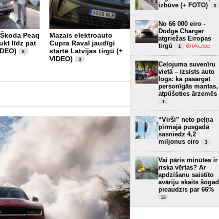
izbūve (+ FOTO)
3
No 66 000 eiro -
Dodge Charger
s Škoda Peaq
Mazais elektroauto
Vai 2026. gadā var pirkt
atgriežas Eiropas
kt līdz pat
Cupra Raval jaudīgi
Ķīnā ražotu motociklu?
tirgū
1
IDEO)
startē Latvijas tirgū (+
VOGE DS900X apskats.
8
VIDEO)
3
9
Ceļojuma suvenīru
vietā – izsists auto
logs: kā pasargāt
personīgās mantas,
atpūšoties ārzemēs
1
“Virši” neto peļņa
pirmajā pusgadā
sasniedz 4,2
miljonus eiro
3
Vai pāris minūtes ir
riska vērtas? Ar
apdzīšanu saistīto
avāriju skaits šogad
pieaudzis par 66%
13