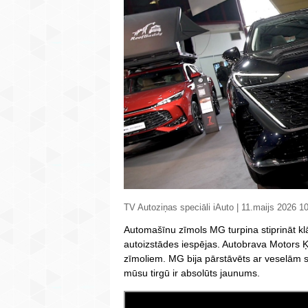
TV Autoziņas speciāli iAuto | 11.maijs 2026 1
Automašīnu zīmols MG turpina stiprināt klāt
autoizstādes iespējas. Autobrava Motors Ķī
zīmoliem. MG bija pārstāvēts ar veselām
mūsu tirgū ir absolūts jaunums.