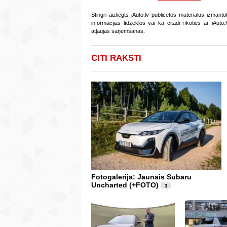
Stingri aizliegts iAuto.lv publicētos materiālus izmant
informācijas līdzekļos vai kā citādi rīkoties ar iAut
atļaujas saņemšanas.
CITI RAKSTI
Fotogalerija: Jaunais Subaru
Uncharted (+FOTO)
3