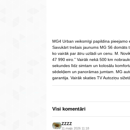
MG4 Urban veiksmīgi papildina pieejamo 
Savukārt trešais jaunums MG S6 domāts ti
ko vairāk par ātru uzlādi un cenu. M. Novi
47 990 eiro.” Vairāk nekā 500 km nobrauk
sekundes līdz simtam un kolosālu komforta
sēdekļiem un panorāmas jumtam. MG auto
garantija. Vairāk skaties TV Autoziņu sižet
Visi komentāri
ZZZZ
11.maijs 2026 11:18