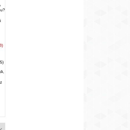
o
bu?
i
8)
5)
gā,
uz