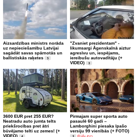
Aizsardzības ministrs norāda
"Zvaniet prezidentam" -
uz nepieciešamību Latvijai
likumsargi Āgenskalnā aiztur
sagādāt savas spārnotās un
agresīvu un, iespējams,
ballistiskās raķetes
iereibušu autovadītāju (+
5
VIDEO)
3
3600 EUR pret 255 EUR?
Pirmajam super sporta auto
Neatradu auto jumta telts
pasaulē 60 gadi –
priekšrocības pret ātri
Lamborghini piesaka īpašo
būvējamo telti uz zemes! (+
versiju 99 vienībās (+ FOTO)
VIDEO)
4
3