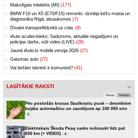
Makslīgais intelekts (MI)
(177)
BMW F10 un X5 (E70/F15) remonts: dzinēja ķēžu maiņa un
diagnostika Rīgā, atsauksmes
(7)
Dīvaini transportlīdzekļi uz ceļa.
(8)
iAuto aculiecinieks: Sadursme, aktuālie negadījumi un
policijas darbs, sūti video (LIVE)
(28)
Jaunā iAuto.lv mobilā versija 2026
(27)
Gaismas auto
(27)
Vai tiešām latvieši ir komunisti?
(41)
LASĪTĀKIE RAKSTI
Dienas
Nedēļas
Pēc postošās krusas Saulkrastu pusē – desmitiem
bojātu automašīnu un zaudējumi ap 100 000 eiro
2
Elektriskais Škoda Peaq varēs nobraukt līdz pat
650 km (+ VIDEO)
8