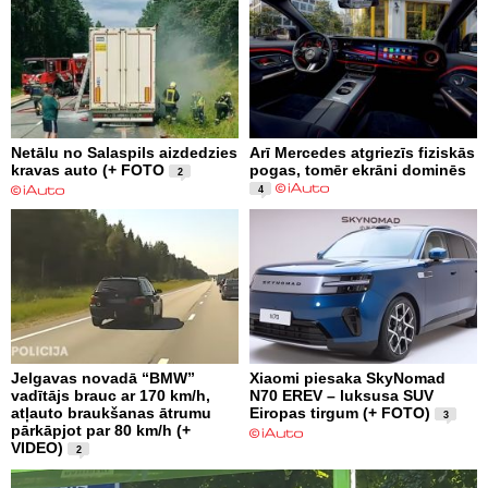
Netālu no Salaspils aizdedzies
Arī Mercedes atgriezīs fiziskās
kravas auto (+ FOTO
pogas, tomēr ekrāni dominēs
2
4
Jelgavas novadā “BMW”
Xiaomi piesaka SkyNomad
vadītājs brauc ar 170 km/h,
N70 EREV – luksusa SUV
atļauto braukšanas ātrumu
Eiropas tirgum (+ FOTO)
3
pārkāpjot par 80 km/h (+
VIDEO)
2