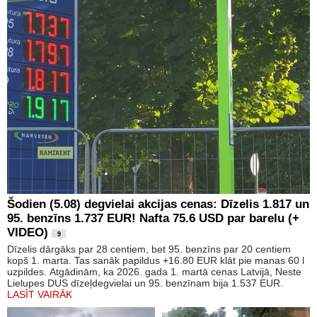
Šodien (5.08) degvielai akcijas cenas: Dīzelis 1.817 un
95. benzīns 1.737 EUR! Nafta 75.6 USD par barelu (+
VIDEO)
9
Dīzelis dārgāks par 28 centiem, bet 95. benzīns par 20 centiem
kopš 1. marta. Tas sanāk papildus +16.80 EUR klāt pie manas 60 l
uzpildes. Atgādinām, ka 2026. gada 1. martā cenas Latvijā, Neste
Lielupes DUS dīzeļdegvielai un 95. benzīnam bija 1.537 EUR.
LASĪT VAIRĀK