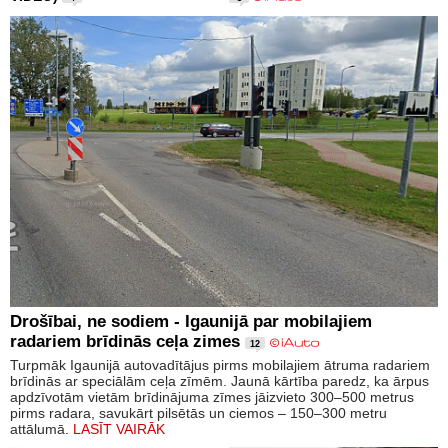
Drošībai, ne sodiem - Igaunijā par mobilajiem
radariem brīdinās ceļa zimes
12
Turpmāk Igaunijā autovadītājus pirms mobilajiem ātruma radariem
brīdinās ar speciālām ceļa zīmēm. Jaunā kārtība paredz, ka ārpus
apdzīvotām vietām brīdinājuma zīmes jāizvieto 300–500 metrus
pirms radara, savukārt pilsētās un ciemos – 150–300 metru
attālumā.
LASĪT VAIRĀK