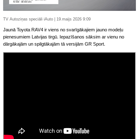
TV Autoziņas speciāli iAuto | 19.maijs 2026 9:09
Jaunā Toyota RAV4 ir viens no svarīgākajiem jauno modeļu
pienesumiem Latvijas tirgū. Iepazīšanos sāksim ar vienu no
dārgākajām un spilgtākajām tā versijām GR Sport.