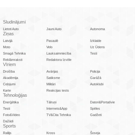
Sludinājumi
Lietoti Auto
Jauni Auto
Autonoma
Ziņas
Latvijā
Pasaulē
Izklaide
Moto
Velo
Uz Ūdens
Smagā Tehnika
Lauksaimniecība
Testi
Reklāmraksti
Redaktora Izvēle
Vīriem
Drošība
Avārijas
Policija
Akadēmija
Satiksme
Garāžā
Ceļojumi
Militāri
Autoklubi
Karte
Reakcijas tests
Tehnoloģijas
Enerģētika
Tālruņi
Datori&Portatīvie
Testi
Internets&App
Spēles
Foto&Video
TV&Cita Tehnika
Gadžeti
Dažādi
Sports
Rallijs
Kross
Šoseja