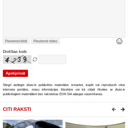
Pievienot bildi
Pievienot video
Drošības kods
Stingri aizliegts iAuto.lv publicētos materiālus izmantot, kopēt vai reproducēt citos
interneta portālos, masu informācijas līdzekļos vai kā citādi rīkoties ar iAuto.lv
publicētajiem materiāliem bez rakstiskas EON SIA atļaujas saņemšanas.
CITI RAKSTI