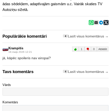
ādas sēdekļiem, adaptīvajām gaismām u.c. Vairāk skaties TV
Autoziņu sižetā.
Populārākie komentāri
Lasīt visus komentārus →
4
Krampitis
1
0
Atbildēt
19.maijs 2026 12:21
jā, kāpēc spoileris nav eiropai?
Tavs komentārs
Lasīt visus komentārus →
4
Vārds
Komentārs