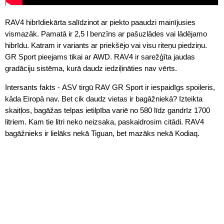
RAV4 hibrīdiekārta salīdzinot ar piekto paaudzi mainījusies
vismazāk. Pamatā ir 2,5 l benzīns ar pašuzlādes vai lādējamo
hibrīdu. Katram ir variants ar priekšējo vai visu riteņu piedziņu.
GR Sport pieejams tikai ar AWD. RAV4 ir sarežģīta jaudas
gradāciju sistēma, kurā daudz iedziļināties nav vērts.
Intersants fakts - ASV tirgū RAV GR Sport ir iespaidīgs spoileris,
kāda Eiropā nav. Bet cik daudz vietas ir bagāžniekā? Izteikta
skaitļos, bagāžas telpas ietilpība variē no 580 līdz gandrīz 1700
litriem. Kam tie litri neko neizsaka, paskaidrosim citādi. RAV4
bagāžnieks ir lielāks nekā Tiguan, bet mazāks nekā Kodiaq.