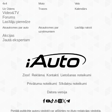
4x4
Moto
Velo
Uz Ūdens
Trases
Kalendārs
Video&TV
Forums
Lasītāju pieredze
Atsauksmes par auto
Atsauksmes par
Lasītāju raksti
uzņēmumiem
Akcijas
Jautā ekspertam
Ziņo!
Reklāma
Kontakti
Lietošanas noteikumi
Privātuma noteikumi
Sīkdatņu noteikumi
Datora versija
Portālā publicētie autoru viedokļi var atšķirties no iAuto redakcijas viedokļa.