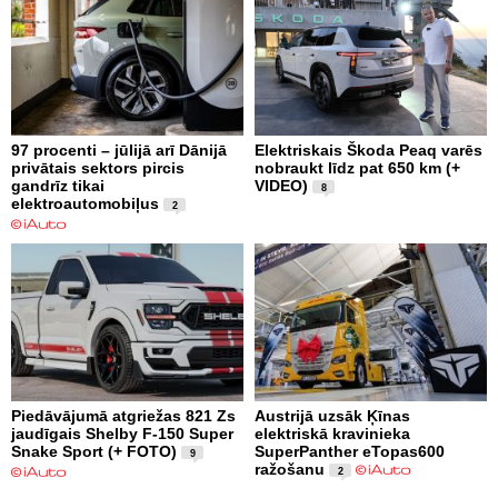
97 procenti – jūlijā arī Dānijā
Elektriskais Škoda Peaq varēs
privātais sektors pircis
nobraukt līdz pat 650 km (+
gandrīz tikai
VIDEO)
8
elektroautomobiļus
2
Piedāvājumā atgriežas 821 Zs
Austrijā uzsāk Ķīnas
jaudīgais Shelby F-150 Super
elektriskā kravinieka
Snake Sport (+ FOTO)
SuperPanther eTopas600
9
ražošanu
2