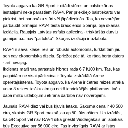
Toyota apgalvo ka GR Sport ir citādi stūres un balstiekārtas
iestatījumi nekā parastiem RAV4. Par priekšējo balstiekārtu var
piekrist, bet par asāku stūri vēl jāpārliecinās. Tas, ko nevarējām
pārbaudīt pirmajos RAV4 testa braucienos Spānijā, bija skaņas
izolācija. Raupjais Latvijas asfalts apliecina - trīskāršās durvju
gumijas u.c. nav “pa tukšo”. Skaņas izolācija ir uzlabota.
RAV4 ir savai klasei liels un robusts automobilis, turklāt tam jau
sen nav ekonomiska dīzeļa. Spriežot pēc tā, ko rāda borta dators
- arī nevajag.
Ikdienas maršrutā parastais hibrīds rāda 6,7 l/100 km. Tas, kas
pagaidām ne visai pārliecina ir Toyota izstrādātā Arene
operētājsistēma. Toyota apgalvo, ka Arene ir četras reizes ātrāka
un ar 8 reizes lielāku atmiņu nekā iepriekšējās platformas, taču
dabā milzu uzlabojumu ekrāna darbībā nav novērojami.
Jaunais RAV4 diez vai būs kļuvis lētāks. Sākuma cena ir 40 500
eiro, skaists GR Sport maksā jau ap 50 tūkstošiem. Un izrādās,
ka GR Sport vēl nav RAV4 šika griesti! Visdārgākais un labākais
būs Executive par 56 000 eiro. Tas ir vienīgais RAV4 ar īstas