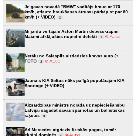
Jelgavas novadā “BMW” vadītājs brauc ar 170
km/h, atļauto braukšanas ātrumu pārkāpjot par 80
km/h (+ VIDEO)
2
Miljardu vērtajam Aston Martin debesskrāpim
Maiami atklājušies nopietni defekti
1
Netālu no Salaspils aizdedzies kravas auto (+
FOTO
2
Jaunais KIA Seltos nāks palīgā populārajam KIA
Sportage (+ VIDEO)
Aizsardzības ministrs norāda uz nepieciešamību
Latvijai sagādāt savas spārnotās un ballistiskās
raķetes
5
Arī Mercedes atgriezīs fiziskās pogas, tomēr
ekrāni dominēs
4