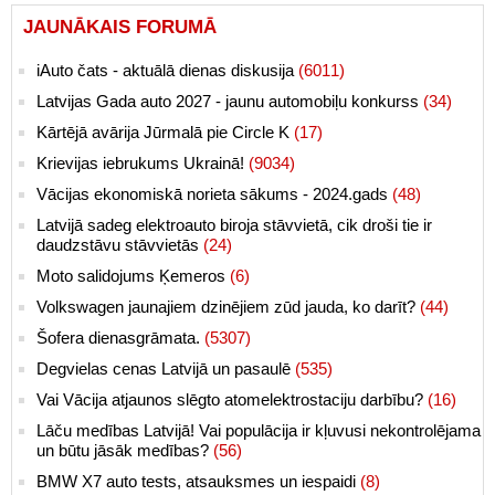
JAUNĀKAIS FORUMĀ
iAuto čats - aktuālā dienas diskusija
(6011)
Latvijas Gada auto 2027 - jaunu automobiļu konkurss
(34)
Kārtējā avārija Jūrmalā pie Circle K
(17)
Krievijas iebrukums Ukrainā!
(9034)
Vācijas ekonomiskā norieta sākums - 2024.gads
(48)
Latvijā sadeg elektroauto biroja stāvvietā, cik droši tie ir
daudzstāvu stāvvietās
(24)
Moto salidojums Ķemeros
(6)
Volkswagen jaunajiem dzinējiem zūd jauda, ko darīt?
(44)
Šofera dienasgrāmata.
(5307)
Degvielas cenas Latvijā un pasaulē
(535)
Vai Vācija atjaunos slēgto atomelektrostaciju darbību?
(16)
Lāču medības Latvijā! Vai populācija ir kļuvusi nekontrolējama
un būtu jāsāk medības?
(56)
BMW X7 auto tests, atsauksmes un iespaidi
(8)