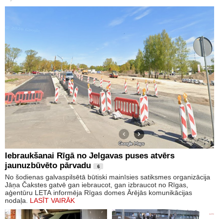
Iebraukšanai Rīgā no Jelgavas puses atvērs
jaunuzbūvēto pārvadu
6
No šodienas galvaspilsētā būtiski mainīsies satiksmes organizācija
Jāņa Čakstes gatvē gan iebraucot, gan izbraucot no Rīgas,
aģentūru LETA informēja Rīgas domes Ārējās komunikācijas
nodaļa.
LASĪT VAIRĀK