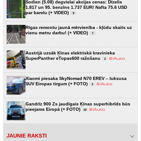
Šodien (5.08) degvielai akcijas cenas: Dīzelis
1.817 un 95. benzīns 1.737 EUR! Nafta 75.6 USD
par barelu (+ VIDEO)
9
Rīgas remontu jaunā mērvienība - kļūdu skaits uz
vienu metru darbu! (+ VIDEO)
7
Austrijā uzsāk Ķīnas elektriskā kravinieka
SuperPanther eTopas600 ražošanu
2
Xiaomi piesaka SkyNomad N70 EREV – luksusa
SUV Eiropas tirgum (+ FOTO)
3
Gandrīz 900 Zs jaudīgais Ķīnas superhibrīds būs
pieejams Eiropā (+ FOTO)
10
JAUNIE RAKSTI