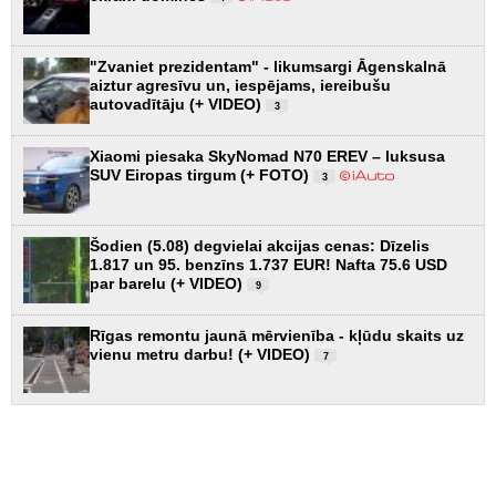
"Zvaniet prezidentam" - likumsargi Āgenskalnā
aiztur agresīvu un, iespējams, iereibušu
autovadītāju (+ VIDEO)
3
Xiaomi piesaka SkyNomad N70 EREV – luksusa
SUV Eiropas tirgum (+ FOTO)
3
Šodien (5.08) degvielai akcijas cenas: Dīzelis
1.817 un 95. benzīns 1.737 EUR! Nafta 75.6 USD
par barelu (+ VIDEO)
9
Rīgas remontu jaunā mērvienība - kļūdu skaits uz
vienu metru darbu! (+ VIDEO)
7