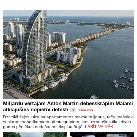
Miljardu vērtajam Aston Martin debesskrāpim Maiami
atklājušies nopietni defekti
1
Dzīvokļi šajos luksusa apartamentos maksā miljonus, taču īpašnieki
saskaras nepatīkamiem pārsteigumiem, kas uzradušies tikai divus
gadus pēc ēkas nodošanas ekspluatācijā.
LASĪT VAIRĀK