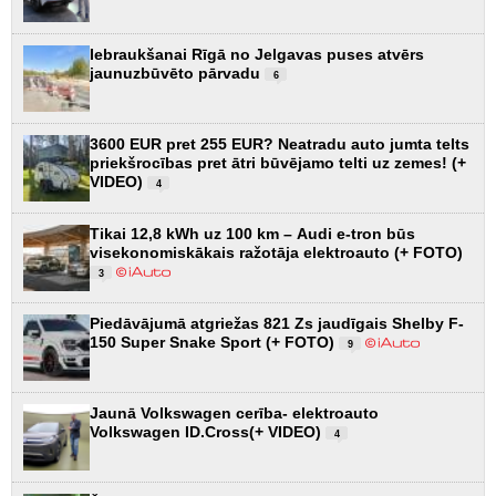
Iebraukšanai Rīgā no Jelgavas puses atvērs
jaunuzbūvēto pārvadu
6
3600 EUR pret 255 EUR? Neatradu auto jumta telts
priekšrocības pret ātri būvējamo telti uz zemes! (+
VIDEO)
4
Tikai 12,8 kWh uz 100 km – Audi e-tron būs
visekonomiskākais ražotāja elektroauto (+ FOTO)
3
Piedāvājumā atgriežas 821 Zs jaudīgais Shelby F-
150 Super Snake Sport (+ FOTO)
9
Jaunā Volkswagen cerība- elektroauto
Volkswagen ID.Cross(+ VIDEO)
4