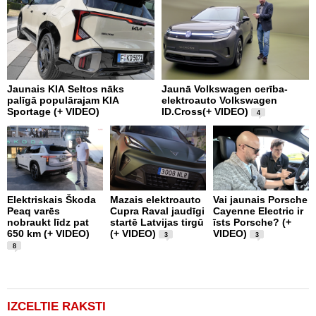
Jaunais KIA Seltos nāks
Jaunā Volkswagen cerība-
K
palīgā populārajam KIA
elektroauto Volkswagen
W
Sportage (+ VIDEO)
ID.Cross(+ VIDEO)
V
4
Elektriskais Škoda
Mazais elektroauto
Vai jaunais Porsche
T
Peaq varēs
Cupra Raval jaudīgi
Cayenne Electric ir
A
nobraukt līdz pat
startē Latvijas tirgū
īsts Porsche? (+
s
650 km (+ VIDEO)
(+ VIDEO)
VIDEO)
V
3
3
8
IZCELTIE RAKSTI