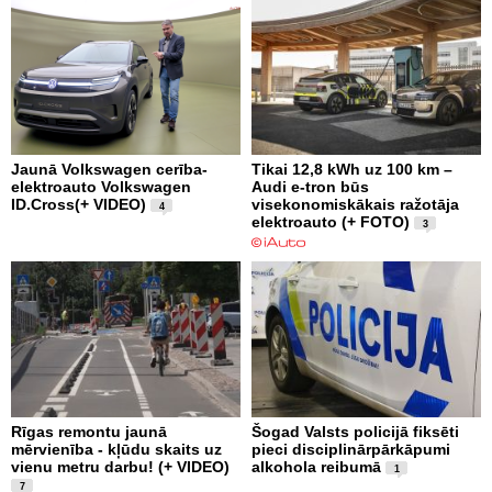
Jaunā Volkswagen cerība-
Tikai 12,8 kWh uz 100 km –
elektroauto Volkswagen
Audi e-tron būs
ID.Cross(+ VIDEO)
visekonomiskākais ražotāja
4
elektroauto (+ FOTO)
3
Rīgas remontu jaunā
Šogad Valsts policijā fiksēti
mērvienība - kļūdu skaits uz
pieci disciplinārpārkāpumi
vienu metru darbu! (+ VIDEO)
alkohola reibumā
1
7