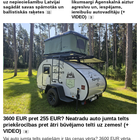
uz nepieciešamību Latvijai
likumsargi Āgenskalnā aiztur
sagādāt savas spārnotās un
agresīvu un, iespējams,
ballistiskās raķetes
iereibušu autovadītāju (+
11
VIDEO)
3
3600 EUR pret 255 EUR? Neatradu auto jumta telts
priekšrocības pret ātri būvējamo telti uz zemes! (+
VIDEO)
8
Vai auto jumta telts patiešām ir tās cenas vērta? 3600 EUR vērta