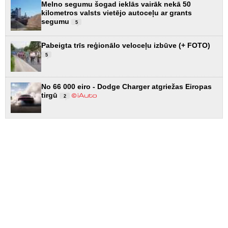
Melno segumu šogad ieklās vairāk nekā 50
kilometros valsts vietējo autoceļu ar grants
segumu
5
Pabeigta trīs reģionālo veloceļu izbūve (+ FOTO)
5
No 66 000 eiro - Dodge Charger atgriežas Eiropas
tirgū
2