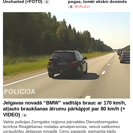
Uncharted (+FOTO)
pogas, tomēr ekrāni dominēs
3
6
Jelgavas novadā “BMW” vadītājs brauc ar 170 km/h,
atļauto braukšanas ātrumu pārkāpjot par 80 km/h (+
VIDEO)
6
Valsts policijas Zemgales reģiona pārvaldes Dienvidzemgales
iecirkņa Reaģēšanas nodaļas amatpersonas, veicot satiksmes
uzraudzību Jelgavas novadā, Cenu pagastā, pamanīja kādu