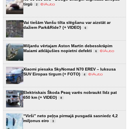
tirgū
2
Vai tiešām Vanšu tilta slēgšanu var aizstāt ar
dažiem Park&Ride? (+ VIDEO)
6
Miljardu vērtajam Aston Martin debesskrāpim
Maiami atklājušies nopietni defekti
6
Xiaomi piesaka SkyNomad N70 EREV – luksusa
SUV Eiropas tirgum (+ FOTO)
4
Elektriskais Škoda Peaq varēs nobraukt līdz pat
650 km (+ VIDEO)
8
“Virši” neto peļņa pirmajā pusgadā sasniedz 4,2
miljonus eiro
3