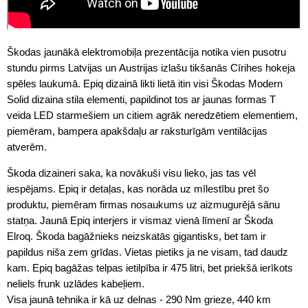
Škodas jaunākā elektromobiļa prezentācija notika vien pusotru
stundu pirms Latvijas un Austrijas izlašu tikšanās Cīrihes hokeja
spēles laukumā. Epiq dizainā likti lietā itin visi Škodas Modern
Solid dizaina stila elementi, papildinot tos ar jaunas formas T
veida LED starmešiem un citiem agrāk neredzētiem elementiem,
piemēram, bampera apakšdaļu ar raksturīgām ventilācijas
atverēm.
Škoda dizaineri saka, ka novākuši visu lieko, jas tas vēl
iespējams. Epiq ir detaļas, kas norāda uz mīlestību pret šo
produktu, piemēram firmas nosaukums uz aizmugurējā sānu
statņa. Jaunā Epiq interjers ir vismaz vienā līmenī ar Škoda
Elroq. Škoda bagāžnieks neizskatās gigantisks, bet tam ir
papildus niša zem grīdas. Vietas pietiks ja ne visam, tad daudz
kam. Epiq bagāžas telpas ietilpība ir 475 litri, bet priekšā ierīkots
neliels frunk uzlādes kabeļiem.
Visa jaunā tehnika ir kā uz delnas - 290 Nm grieze, 440 km