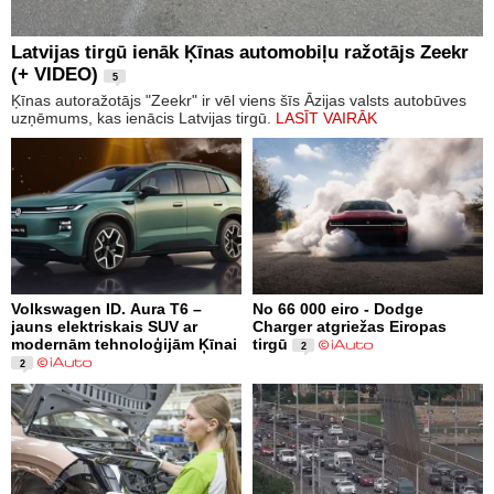
Latvijas tirgū ienāk Ķīnas automobiļu ražotājs Zeekr
(+ VIDEO)
5
Ķīnas autoražotājs "Zeekr" ir vēl viens šīs Āzijas valsts autobūves
uzņēmums, kas ienācis Latvijas tirgū.
LASĪT VAIRĀK
Volkswagen ID. Aura T6 –
No 66 000 eiro - Dodge
jauns elektriskais SUV ar
Charger atgriežas Eiropas
modernām tehnoloģijām Ķīnai
tirgū
2
2