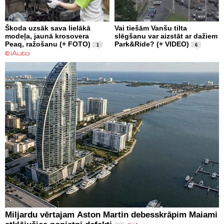
Škoda uzsāk sava lielākā
Vai tiešām Vanšu tilta
modeļa, jaunā krosovera
slēgšanu var aizstāt ar dažiem
Peaq, ražošanu (+ FOTO)
Park&Ride? (+ VIDEO)
1
6
Miljardu vērtajam Aston Martin debesskrāpim Maiami