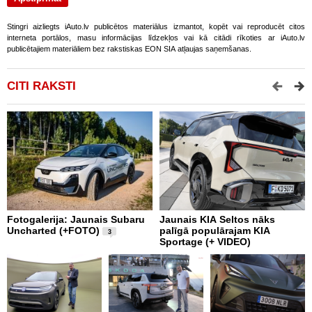
Stingri aizliegts iAuto.lv publicētos materiālus izmantot, kopēt vai reproducēt citos
interneta portālos, masu informācijas līdzekļos vai kā citādi rīkoties ar iAuto.lv
publicētajiem materiāliem bez rakstiskas EON SIA atļaujas saņemšanas.
CITI RAKSTI
Fotogalerija: Jaunais Subaru
Jaunais KIA Seltos nāks
V
Uncharted (+FOTO)
palīgā populārajam KIA
E
3
Sportage (+ VIDEO)
V