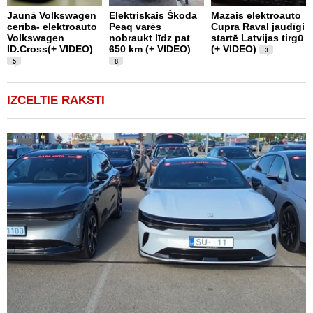
Jaunā Volkswagen
Elektriskais Škoda
Mazais elektroauto
V
cerība- elektroauto
Peaq varēs
Cupra Raval jaudīgi
p
Volkswagen
nobraukt līdz pat
startē Latvijas tirgū
m
ID.Cross(+ VIDEO)
650 km (+ VIDEO)
(+ VIDEO)
D
3
5
8
IZCELTIE RAKSTI