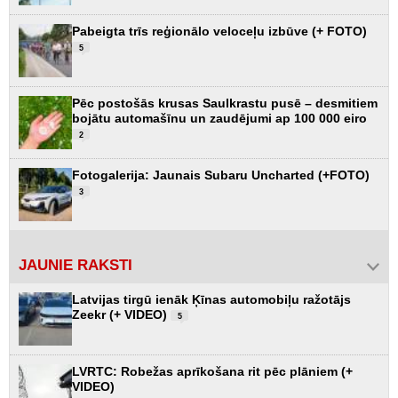
Pabeigta trīs reģionālo veloceļu izbūve (+ FOTO)
5
Pēc postošās krusas Saulkrastu pusē – desmitiem
bojātu automašīnu un zaudējumi ap 100 000 eiro
2
Fotogalerija: Jaunais Subaru Uncharted (+FOTO)
3
JAUNIE RAKSTI
Latvijas tirgū ienāk Ķīnas automobiļu ražotājs
Zeekr (+ VIDEO)
5
LVRTC: Robežas aprīkošana rit pēc plāniem (+
VIDEO)