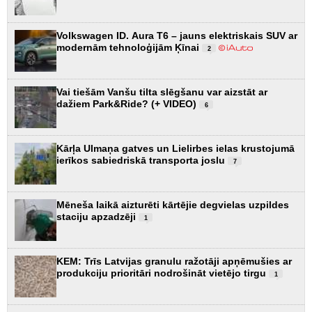
Volkswagen ID. Aura T6 – jauns elektriskais SUV ar
modernām tehnoloģijām Ķīnai
2
Vai tiešām Vanšu tilta slēgšanu var aizstāt ar
dažiem Park&Ride? (+ VIDEO)
6
Kārļa Ulmaņa gatves un Lielirbes ielas krustojumā
ierīkos sabiedriskā transporta joslu
7
Mēneša laikā aizturēti kārtējie degvielas uzpildes
staciju apzadzēji
1
KEM: Trīs Latvijas granulu ražotāji apņēmušies ar
produkciju prioritāri nodrošināt vietējo tirgu
1