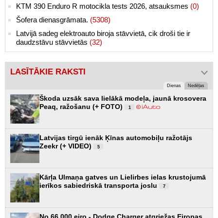
KTM 390 Enduro R motocikla tests 2026, atsauksmes
(0)
Šofera dienasgrāmata.
(5308)
Latvijā sadeg elektroauto biroja stāvvietā, cik droši tie ir
daudzstāvu stāvvietās
(32)
LASĪTĀKIE RAKSTI
Dienas
Nedēļas
Škoda uzsāk sava lielākā modeļa, jaunā krosovera
Peaq, ražošanu (+ FOTO)
1
Latvijas tirgū ienāk Ķīnas automobiļu ražotājs
Zeekr (+ VIDEO)
5
Kārļa Ulmaņa gatves un Lielirbes ielas krustojumā
ierīkos sabiedriskā transporta joslu
7
No 66 000 eiro - Dodge Charger atgriežas Eiropas