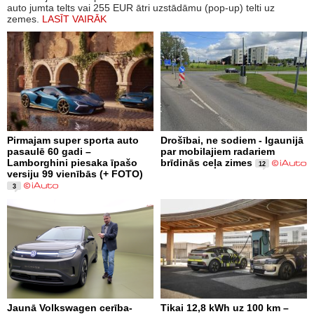
auto jumta telts vai 255 EUR ātri uzstādāmu (pop-up) telti uz
zemes.
LASĪT VAIRĀK
Pirmajam super sporta auto
Drošībai, ne sodiem - Igaunijā
pasaulē 60 gadi –
par mobilajiem radariem
Lamborghini piesaka īpašo
brīdinās ceļa zimes
12
versiju 99 vienībās (+ FOTO)
3
Jaunā Volkswagen cerība-
Tikai 12,8 kWh uz 100 km –