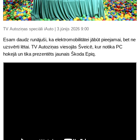
TV Autoziņas speciāli iAuto | 3.jūnijs 2026 9:00
Esam daudz runājuši, ka elektromobilitātei jābūt pieejamai, bet ne
uzsvērti lētai. TV Autoziņas viesojās Šveicē, kur notika PC
hokejā un tika prezentēts jaunais Škoda Epiq.