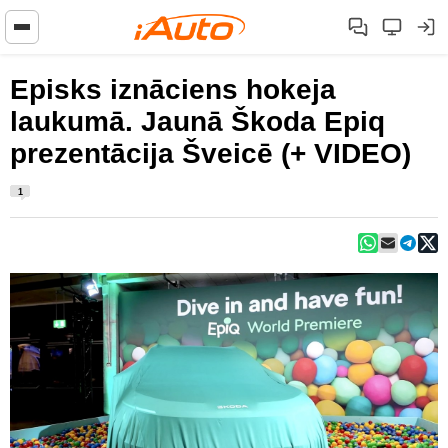
Episks iznāciens hokeja
laukumā. Jaunā Škoda Epiq
prezentācija Šveicē (+ VIDEO)
1