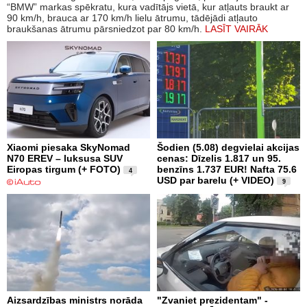
“BMW” markas spēkratu, kura vadītājs vietā, kur atļauts braukt ar
90 km/h, brauca ar 170 km/h lielu ātrumu, tādējādi atļauto
braukšanas ātrumu pārsniedzot par 80 km/h.
LASĪT VAIRĀK
Xiaomi piesaka SkyNomad
Šodien (5.08) degvielai akcijas
N70 EREV – luksusa SUV
cenas: Dīzelis 1.817 un 95.
Eiropas tirgum (+ FOTO)
benzīns 1.737 EUR! Nafta 75.6
4
USD par barelu (+ VIDEO)
9
Aizsardzības ministrs norāda
"Zvaniet prezidentam" -