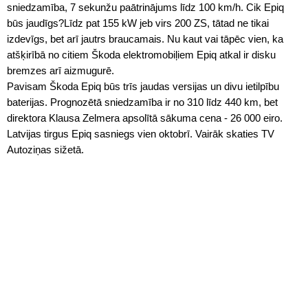
sniedzamība, 7 sekunžu paātrinājums līdz 100 km/h. Cik Epiq
būs jaudīgs?Līdz pat 155 kW jeb virs 200 ZS, tātad ne tikai
izdevīgs, bet arī jautrs braucamais. Nu kaut vai tāpēc vien, ka
atšķirībā no citiem Škoda elektromobiļiem Epiq atkal ir disku
bremzes arī aizmugurē.
Pavisam Škoda Epiq būs trīs jaudas versijas un divu ietilpību
baterijas. Prognozētā sniedzamība ir no 310 līdz 440 km, bet
direktora Klausa Zelmera apsolītā sākuma cena - 26 000 eiro.
Latvijas tirgus Epiq sasniegs vien oktobrī. Vairāk skaties TV
Autoziņas sižetā.