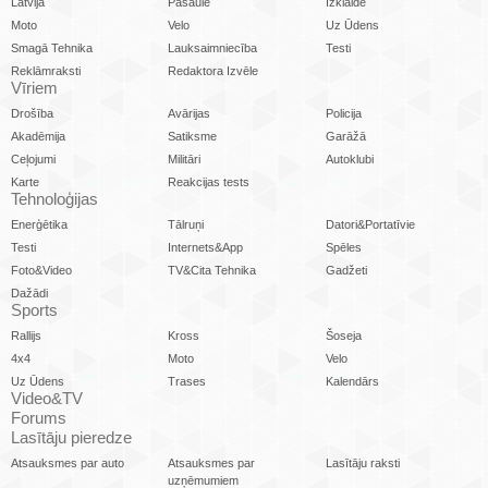
Latvijā
Pasaulē
Izklaide
Moto
Velo
Uz Ūdens
Smagā Tehnika
Lauksaimniecība
Testi
Reklāmraksti
Redaktora Izvēle
Vīriem
Drošība
Avārijas
Policija
Akadēmija
Satiksme
Garāžā
Ceļojumi
Militāri
Autoklubi
Karte
Reakcijas tests
Tehnoloģijas
Enerģētika
Tālruņi
Datori&Portatīvie
Testi
Internets&App
Spēles
Foto&Video
TV&Cita Tehnika
Gadžeti
Dažādi
Sports
Rallijs
Kross
Šoseja
4x4
Moto
Velo
Uz Ūdens
Trases
Kalendārs
Video&TV
Forums
Lasītāju pieredze
Atsauksmes par auto
Atsauksmes par
Lasītāju raksti
uzņēmumiem