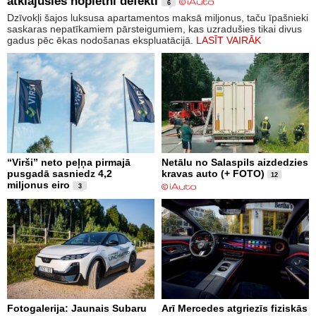
atklājušies nopietni defekti
6
Dzīvokļi šajos luksusa apartamentos maksā miljonus, taču īpašnieki
saskaras nepatīkamiem pārsteigumiem, kas uzradušies tikai divus
gadus pēc ēkas nodošanas ekspluatācijā.
LASĪT VAIRĀK
“Virši” neto peļņa pirmajā
Netālu no Salaspils aizdedzies
pusgadā sasniedz 4,2
kravas auto (+ FOTO)
12
miljonus eiro
3
Fotogalerija: Jaunais Subaru
Arī Mercedes atgriezīs fiziskās