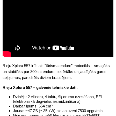
Rieju Xplora 557 ir īstais “tūrisma enduro” motocikls – smagāks
un stabilāks par 300 cc enduro, bet ērtāks un jaudīgāks garos
ceļojumos, paredzēts diviem braucējiem.
Rieju Xplora 557 – galvenie tehniskie dati:
Dzinējs: 2 cilindru, 4 taktu, šķidruma dzesēšana, EFI
(elektroniskā degvielas iesmidzināšana)
Darba tilpums: 554 cm³
Jauda: ~47 ZS (≈ 35 kW) pie aptuveni 7500 apgr./min
Griezes moments: ~50 Nm pie aptuveni 5500–6000