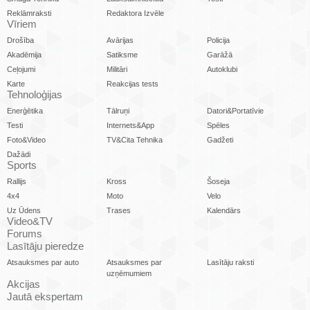
Reklāmraksti
Redaktora Izvēle
Vīriem
Drošība
Avārijas
Policija
Akadēmija
Satiksme
Garāžā
Ceļojumi
Militāri
Autoklubi
Karte
Reakcijas tests
Tehnoloģijas
Enerģētika
Tālruņi
Datori&Portatīvie
Testi
Internets&App
Spēles
Foto&Video
TV&Cita Tehnika
Gadžeti
Dažādi
Sports
Rallijs
Kross
Šoseja
4x4
Moto
Velo
Uz Ūdens
Trases
Kalendārs
Video&TV
Forums
Lasītāju pieredze
Atsauksmes par auto
Atsauksmes par
Lasītāju raksti
uzņēmumiem
Akcijas
Jautā ekspertam