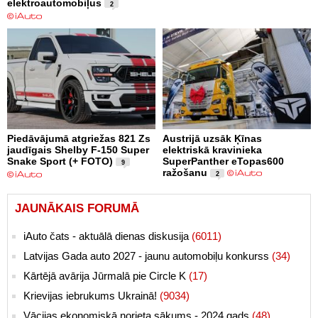
elektroautomobiļus
2
Piedāvājumā atgriežas 821 Zs
Austrijā uzsāk Ķīnas
jaudīgais Shelby F-150 Super
elektriskā kravinieka
Snake Sport (+ FOTO)
SuperPanther eTopas600
9
ražošanu
2
JAUNĀKAIS FORUMĀ
iAuto čats - aktuālā dienas diskusija
(6011)
Latvijas Gada auto 2027 - jaunu automobiļu konkurss
(34)
Kārtējā avārija Jūrmalā pie Circle K
(17)
Krievijas iebrukums Ukrainā!
(9034)
Vācijas ekonomiskā norieta sākums - 2024.gads
(48)