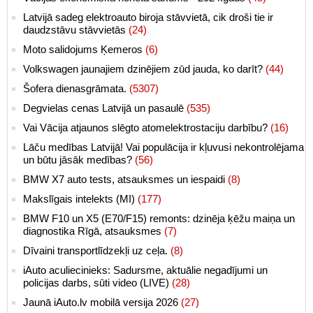
Latvijā sadeg elektroauto biroja stāvvietā, cik droši tie ir
daudzstāvu stāvvietās
(24)
Moto salidojums Ķemeros
(6)
Volkswagen jaunajiem dzinējiem zūd jauda, ko darīt?
(44)
Šofera dienasgrāmata.
(5307)
Degvielas cenas Latvijā un pasaulē
(535)
Vai Vācija atjaunos slēgto atomelektrostaciju darbību?
(16)
Lāču medības Latvijā! Vai populācija ir kļuvusi nekontrolējama
un būtu jāsāk medības?
(56)
BMW X7 auto tests, atsauksmes un iespaidi
(8)
Makslīgais intelekts (MI)
(177)
BMW F10 un X5 (E70/F15) remonts: dzinēja ķēžu maiņa un
diagnostika Rīgā, atsauksmes
(7)
Dīvaini transportlīdzekļi uz ceļa.
(8)
iAuto aculiecinieks: Sadursme, aktuālie negadījumi un
policijas darbs, sūti video (LIVE)
(28)
Jaunā iAuto.lv mobilā versija 2026
(27)