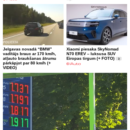
Jelgavas novadā “BMW”
Xiaomi piesaka SkyNomad
vadītājs brauc ar 170 km/h,
N70 EREV – luksusa SUV
atļauto braukšanas ātrumu
Eiropas tirgum (+ FOTO)
3
pārkāpjot par 80 km/h (+
VIDEO)