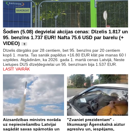
Šodien (5.08) degvielai akcijas cenas: Dīzelis 1.817 un
95. benzīns 1.737 EUR! Nafta 75.6 USD par barelu (+
VIDEO)
9
Dīzelis dārgāks par 28 centiem, bet 95. benzīns par 20 centiem
kopš 1. marta. Tas sanāk papildus +16.80 EUR klāt pie manas 60 l
uzpildes. Atgādinām, ka 2026. gada 1. martā cenas Latvijā, Neste
Lielupes DUS dīzeļdegvielai un 95. benzīnam bija 1.537 EUR.
LASĪT VAIRĀK
Aizsardzības ministrs norāda
"Zvaniet prezidentam" -
uz nepieciešamību Latvijai
likumsargi Āgenskalnā aiztur
sagādāt savas spārnotās un
agresīvu un, iespējams,