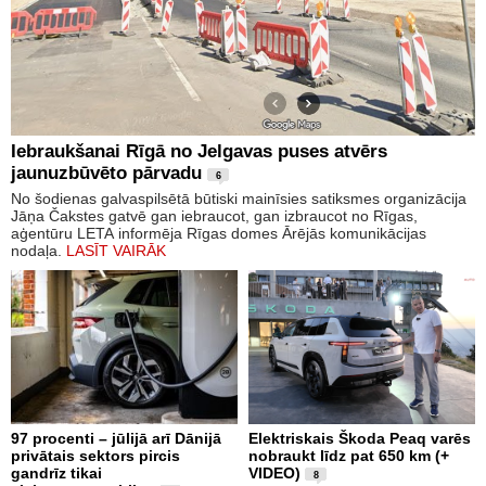
Iebraukšanai Rīgā no Jelgavas puses atvērs
jaunuzbūvēto pārvadu
6
No šodienas galvaspilsētā būtiski mainīsies satiksmes organizācija
Jāņa Čakstes gatvē gan iebraucot, gan izbraucot no Rīgas,
aģentūru LETA informēja Rīgas domes Ārējās komunikācijas
nodaļa.
LASĪT VAIRĀK
97 procenti – jūlijā arī Dānijā
Elektriskais Škoda Peaq varēs
privātais sektors pircis
nobraukt līdz pat 650 km (+
gandrīz tikai
VIDEO)
8