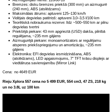
Bremzes: disku bremzes priekšā (300 mm) un aizmugurē
(240 mm), ABS (atslēdzams)
Maksimālais ātrums: aptuveni 125–130 km/h
Vidējais degvielas patēriņš: aptuveni 3,0–3,5 l/100 km
Teorētiskā nobraukuma rezerve: līdz ~500–550 km ar pilnu
degvielas tvertni
Priekšējā piekare: 43 mm apgrieztā (USD) dakša, pilnībā
regulējama, ~235 mm gājiens
Aizmugurējā piekare: monoamortizators ar regulējamu
atsperes priekšspriegojumu un amortizāciju, ~235 mm
gājiens
Elektronika: EFI degvielas iesmidzināšana, ABS
(atslēdzams), LED apgaismojums, 7” TFT krāsu displejs ar
viedtālruņa savienojamību (Mirror Link)
Cena: no 4649 EUR
Rieju Xplora 557 cena no 5 499 EUR, 554 cm3, 47 ZS, 218 kg
un no 3.8L uz 100 km