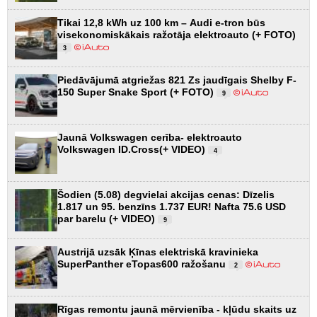
Tikai 12,8 kWh uz 100 km – Audi e-tron būs
visekonomiskākais ražotāja elektroauto (+ FOTO)
3
Piedāvājumā atgriežas 821 Zs jaudīgais Shelby F-
150 Super Snake Sport (+ FOTO)
9
Jaunā Volkswagen cerība- elektroauto
Volkswagen ID.Cross(+ VIDEO)
4
Šodien (5.08) degvielai akcijas cenas: Dīzelis
1.817 un 95. benzīns 1.737 EUR! Nafta 75.6 USD
par barelu (+ VIDEO)
9
Austrijā uzsāk Ķīnas elektriskā kravinieka
SuperPanther eTopas600 ražošanu
2
Rīgas remontu jaunā mērvienība - kļūdu skaits uz