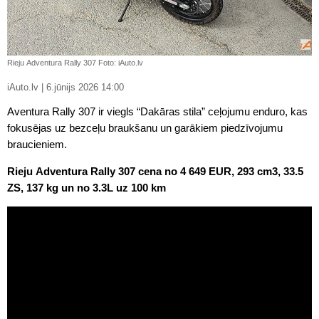
Rieju Adventura Rally 307 Foto: iAuto.lv
iAuto.lv | 6.jūnijs 2026 14:00
Aventura Rally 307 ir viegls “Dakāras stila” ceļojumu enduro, kas
fokusējas uz bezceļu braukšanu un garākiem piedzīvojumu
braucieniem.
Rieju Adventura Rally 307 cena no 4 649 EUR, 293 cm3, 33.5
ZS, 137 kg un no 3.3L uz 100 km