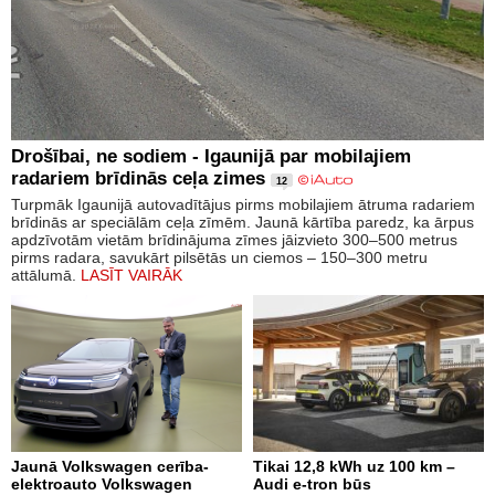
Drošībai, ne sodiem - Igaunijā par mobilajiem
radariem brīdinās ceļa zimes
12
Turpmāk Igaunijā autovadītājus pirms mobilajiem ātruma radariem
brīdinās ar speciālām ceļa zīmēm. Jaunā kārtība paredz, ka ārpus
apdzīvotām vietām brīdinājuma zīmes jāizvieto 300–500 metrus
pirms radara, savukārt pilsētās un ciemos – 150–300 metru
attālumā.
LASĪT VAIRĀK
Jaunā Volkswagen cerība-
Tikai 12,8 kWh uz 100 km –
elektroauto Volkswagen
Audi e-tron būs