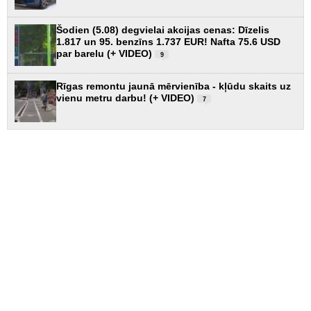
Šodien (5.08) degvielai akcijas cenas: Dīzelis
1.817 un 95. benzīns 1.737 EUR! Nafta 75.6 USD
par barelu (+ VIDEO)
9
Rīgas remontu jaunā mērvienība - kļūdu skaits uz
vienu metru darbu! (+ VIDEO)
7