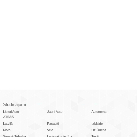
Sludinājumi
Lietoti Auto
Jauni Auto
Autonoma
Ziņas
Latvijā
Pasaulē
Izklaide
Moto
Velo
Uz Ūdens
Smagā Tehnika
Lauksaimniecība
Testi