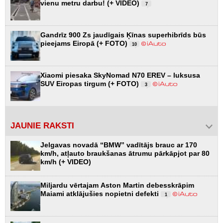
vienu metru darbu! (+ VIDEO)
7
Gandrīz 900 Zs jaudīgais Ķīnas superhibrīds būs
pieejams Eiropā (+ FOTO)
10
Xiaomi piesaka SkyNomad N70 EREV – luksusa
SUV Eiropas tirgum (+ FOTO)
3
JAUNIE RAKSTI
Jelgavas novadā “BMW” vadītājs brauc ar 170
km/h, atļauto braukšanas ātrumu pārkāpjot par 80
km/h (+ VIDEO)
Miljardu vērtajam Aston Martin debesskrāpim
Maiami atklājušies nopietni defekti
1