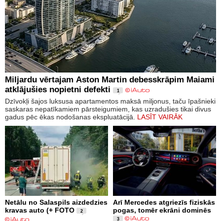
Miljardu vērtajam Aston Martin debesskrāpim Maiami
atklājušies nopietni defekti
1
Dzīvokļi šajos luksusa apartamentos maksā miljonus, taču īpašnieki
saskaras nepatīkamiem pārsteigumiem, kas uzradušies tikai divus
gadus pēc ēkas nodošanas ekspluatācijā.
LASĪT VAIRĀK
Netālu no Salaspils aizdedzies
Arī Mercedes atgriezīs fiziskās
kravas auto (+ FOTO
pogas, tomēr ekrāni dominēs
2
3