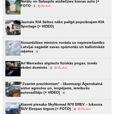
Netālu no Salaspils aizdedzies kravas auto (+
FOTO
2
Jaunais KIA Seltos nāks palīgā populārajam KIA
Sportage (+ VIDEO)
Aizsardzības ministrs norāda uz nepieciešamību
Latvijai sagādāt savas spārnotās un ballistiskās
raķetes
4
Arī Mercedes atgriezīs fiziskās pogas, tomēr
ekrāni dominēs
3
"Zvaniet prezidentam" - likumsargi Āgenskalnā
aiztur agresīvu un, iespējams, iereibušu
autovadītāju (+ VIDEO)
3
Xiaomi piesaka SkyNomad N70 EREV – luksusa
SUV Eiropas tirgum (+ FOTO)
3