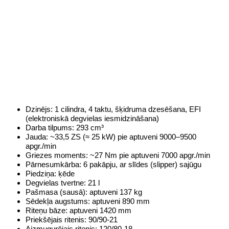
Dzinējs: 1 cilindra, 4 taktu, šķidruma dzesēšana, EFI
(elektroniskā degvielas iesmidzināšana)
Darba tilpums: 293 cm³
Jauda: ~33,5 ZS (≈ 25 kW) pie aptuveni 9000–9500
apgr./min
Griezes moments: ~27 Nm pie aptuveni 7000 apgr./min
Pārnesumkārba: 6 pakāpju, ar slīdes (slipper) sajūgu
Piedziņa: ķēde
Degvielas tvertne: 21 l
Pašmasa (sausā): aptuveni 137 kg
Sēdekļa augstums: aptuveni 890 mm
Riteņu bāze: aptuveni 1420 mm
Priekšējais ritenis: 90/90-21
Aizmugurējais ritenis: 120/80-18