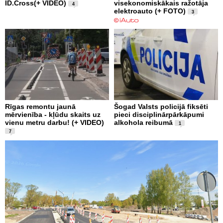
ID.Cross(+ VIDEO)
visekonomiskākais ražotāja
4
elektroauto (+ FOTO)
3
Rīgas remontu jaunā
Šogad Valsts policijā fiksēti
mērvienība - kļūdu skaits uz
pieci disciplinārpārkāpumi
vienu metru darbu! (+ VIDEO)
alkohola reibumā
1
7