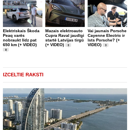
Elektriskais Škoda
Mazais elektroauto
Vai jaunais Porsche
T
Peaq varēs
Cupra Raval jaudīgi
Cayenne Electric ir
A
nobraukt līdz pat
startē Latvijas tirgū
īsts Porsche? (+
s
650 km (+ VIDEO)
(+ VIDEO)
VIDEO)
V
3
3
8
IZCELTIE RAKSTI