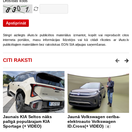
Drošības kods
Stingri aizliegts iAuto.lv publicētos materiālus izmantot, kopēt vai reproducēt citos
interneta portālos, masu informācijas līdzekļos vai kā citādi rīkoties ar iAuto.lv
publicētajiem materiāliem bez rakstiskas EON SIA atļaujas saņemšanas.
CITI RAKSTI
Jaunais KIA Seltos nāks
Jaunā Volkswagen cerība-
K
palīgā populārajam KIA
elektroauto Volkswagen
W
Sportage (+ VIDEO)
ID.Cross(+ VIDEO)
V
4