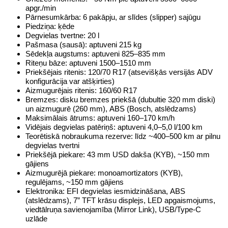
apgr./min
Pārnesumkārba: 6 pakāpju, ar slīdes (slipper) sajūgu
Piedziņa: ķēde
Degvielas tvertne: 20 l
Pašmasa (sausā): aptuveni 215 kg
Sēdekļa augstums: aptuveni 825–835 mm
Riteņu bāze: aptuveni 1500–1510 mm
Priekšējais ritenis: 120/70 R17 (atsevišķās versijās ADV
konfigurācija var atšķirties)
Aizmugurējais ritenis: 160/60 R17
Bremzes: disku bremzes priekšā (dubultie 320 mm diski)
un aizmugurē (260 mm), ABS (Bosch, atslēdzams)
Maksimālais ātrums: aptuveni 160–170 km/h
Vidējais degvielas patēriņš: aptuveni 4,0–5,0 l/100 km
Teorētiskā nobraukuma rezerve: līdz ~400–500 km ar pilnu
degvielas tvertni
Priekšējā piekare: 43 mm USD dakša (KYB), ~150 mm
gājiens
Aizmugurējā piekare: monoamortizators (KYB),
regulējams, ~150 mm gājiens
Elektronika: EFI degvielas iesmidzināšana, ABS
(atslēdzams), 7” TFT krāsu displejs, LED apgaismojums,
viedtālruņa savienojamība (Mirror Link), USB/Type-C
uzlāde