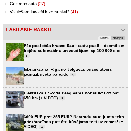
Gaismas auto
(27)
Vai tiešām latvieši ir komunisti?
(41)
LASĪTĀKIE RAKSTI
Dienas
Nedēļas
Pēc postošās krusas Saulkrastu pusē – desmitiem
bojātu automašīnu un zaudējumi ap 100 000 eiro
2
Iebraukšanai Rīgā no Jelgavas puses atvērs
jaunuzbūvēto pārvadu
6
Elektriskais Škoda Peaq varēs nobraukt līdz pat
650 km (+ VIDEO)
8
3600 EUR pret 255 EUR? Neatradu auto jumta telts
priekšrocības pret ātri būvējamo telti uz zemes! (+
VIDEO)
4